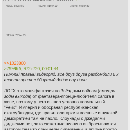
63Кб, 852x480
452Кб, 816x419
345Кб, 645x489
313Кб, 785x483
>>1023860
>7999Кб, 972x720, 00:01:44
Нижний правый видеоряд: все друг друга разбомбили и к
власти пришел ёбнутый додик соу диип
ЛОГХ это маняфантазия по Звёздным войнам (
смотри
годы выхода
) от фантазёра-японца-любителя сапога в
жопе, поэтому у него вышел условно нормальный
"Рейх"=Империя и обосраная республиканская
скотоублюдия, где правят олигархи и военные и никакой
демократией там не пахло. Клоунады с джедаями
диджеями нет, зато сюжетные пианино выбрасываются
автором тем что одни челы супергении, а другие просто