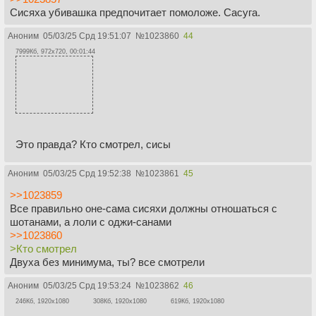
Сисяха убивашка предпочитает помоложе. Сасуга.
Аноним
05/03/25 Срд 19:51:07
№
1023860
44
7999Кб, 972x720, 00:01:44
Это правда? Кто смотрел, сисы
Аноним
05/03/25 Срд 19:52:38
№
1023861
45
>>1023859
Все правильно оне-сама сисяхи должны отношаться с
шотанами, а лоли с оджи-санами
>>1023860
>Кто смотрел
Двуха без минимума, ты? все смотрели
Аноним
05/03/25 Срд 19:53:24
№
1023862
46
246Кб, 1920x1080
308Кб, 1920x1080
619Кб, 1920x1080