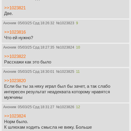
>>1023821
Две.
Аноним
05/03/25 Срд 18:26:32
№
1023823
9
>>1023816
Что ей нужно?
Аноним
05/03/25 Срд 18:27:35
№
1023824
10
>>1023822
Расскажи как это было
Аноним
05/03/25 Срд 18:30:01
№
1023825
11
>>1023820
Если бы ты за няху играл был бы зачет, а так слабо
интересен результат неадеквата которому нравятся
мужчины
Аноним
05/03/25 Срд 18:31:27
№
1023826
12
>>1023824
Норм было.
К шлюхам ходить смысла не вижу. Больше