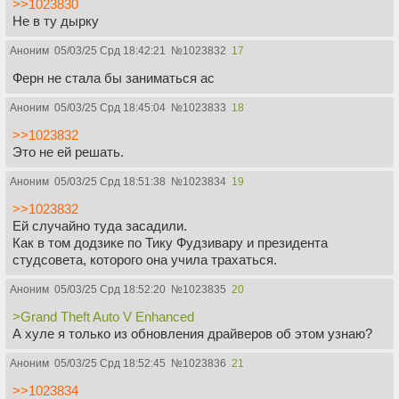
>>1023830
Не в ту дырку
Аноним
05/03/25 Срд 18:42:21
№
1023832
17
Ферн не стала бы заниматься ас
Аноним
05/03/25 Срд 18:45:04
№
1023833
18
>>1023832
Это не ей решать.
Аноним
05/03/25 Срд 18:51:38
№
1023834
19
>>1023832
Ей случайно туда засадили.
Как в том додзике по Тику Фудзивару и президента
студсовета, которого она учила трахаться.
Аноним
05/03/25 Срд 18:52:20
№
1023835
20
>Grand Theft Auto V Enhanced
А хуле я только из обновления драйверов об этом узнаю?
Аноним
05/03/25 Срд 18:52:45
№
1023836
21
>>1023834