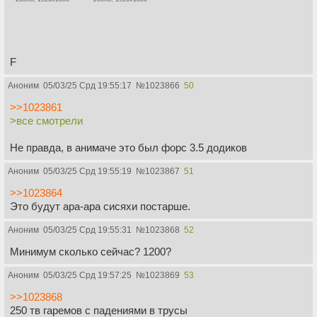
F
Аноним
05/03/25 Срд 19:55:17
№
1023866
50
>>1023861
>все смотрели
Не правда, в анимаче это был форс 3.5 додиков
Аноним
05/03/25 Срд 19:55:19
№
1023867
51
>>1023864
Это будут ара-ара сисяхи постарше.
Аноним
05/03/25 Срд 19:55:31
№
1023868
52
Минимум сколько сейчас? 1200?
Аноним
05/03/25 Срд 19:57:25
№
1023869
53
>>1023868
250 тв гаремов с падениями в трусы