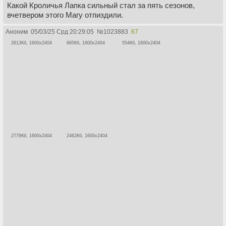
Какой Кроличья Лапка сильный стал за пять сезонов,
вчетвером этого Магу отпиздили.
Аноним
05/03/25 Срд 20:29:05
№
1023883
67
2613Кб, 1600x2404
665Кб, 1600x2404
554Кб, 1600x2404
2779Кб, 1600x2404
2462Кб, 1600x2404