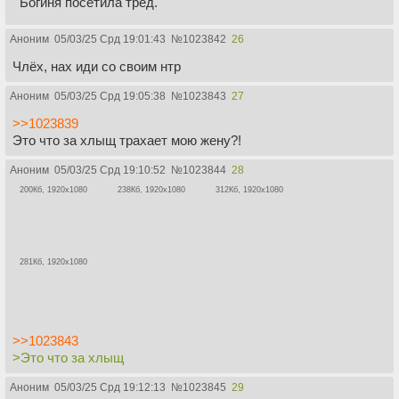
Богиня посетила тред.
Аноним
05/03/25 Срд 19:01:43
№
1023842
26
Члёх, нах иди со своим нтр
Аноним
05/03/25 Срд 19:05:38
№
1023843
27
>>1023839
Это что за хлыщ трахает мою жену?!
Аноним
05/03/25 Срд 19:10:52
№
1023844
28
200Кб, 1920x1080
238Кб, 1920x1080
312Кб, 1920x1080
281Кб, 1920x1080
>>1023843
>Это что за хлыщ
Аноним
05/03/25 Срд 19:12:13
№
1023845
29