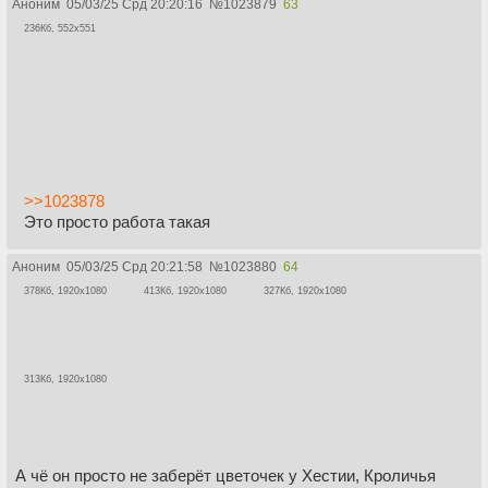
Аноним
05/03/25 Срд 20:20:16
№
1023879
63
236Кб, 552x551
>>1023878
Это просто работа такая
Аноним
05/03/25 Срд 20:21:58
№
1023880
64
378Кб, 1920x1080
413Кб, 1920x1080
327Кб, 1920x1080
313Кб, 1920x1080
А чё он просто не заберёт цветочек у Хестии, Кроличья