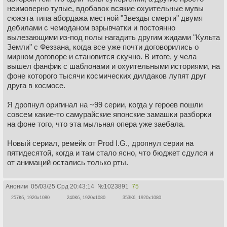
неимоверно тупые, вдобавок всякие охуительные мувы
сюжэта типа абордажа местной "Звезды смерти" двумя
дебилами с чемоданом взрывчатки и постоянно
вылезающими из-под полы нагадить другим жидами "Культа
Земли" с Феззана, когда все уже почти договорились о
мирном договоре и становится скучно. В итоге, у чела
вышел фанфик с шаблонами и охуительными историями, на
фоне которого тысячи космических дилдаков лупят друг
друга в космосе.
Я дропнул оригинал на ~99 серии, когда у героев пошли
совсем какие-то самурайские японские замашки разборки
на фоне того, что эта мыльная опера уже заебала.
Новый сериал, ремейк от Prod I.G., дропнул серии на
пятидесятой, когда и там стало ясно, что бюджет сдулся и
от анимаций остались только рты.
Аноним
05/03/25 Срд 20:43:14
№
1023891
75
Есть дохуя более интересной и ёмкой фантастики —
257Кб, 1920x1080
240Кб, 1920x1080
353Кб, 1920x1080
Операторы, Кресты, те же ГАНДАМы.