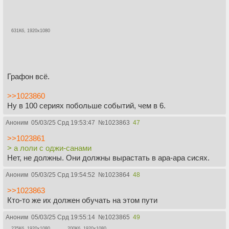
631Кб, 1920x1080
Графон всё.
>>1023860
Ну в 100 сериях побольше событий, чем в 6.
Аноним
05/03/25 Срд 19:53:47
№
1023863
47
>>1023861
> а лоли с оджи-санами
Нет, не должны. Они должны вырастать в ара-ара сисях.
Аноним
05/03/25 Срд 19:54:52
№
1023864
48
>>1023863
Кто-то же их должен обучать на этом пути
Аноним
05/03/25 Срд 19:55:14
№
1023865
49
235Кб, 1920x1080
200Кб, 1920x1080