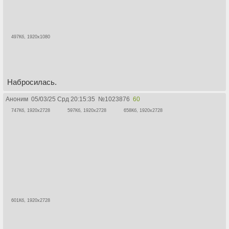
497Кб, 1920x1080
Набросилась.
Аноним
05/03/25 Срд 20:15:35
№
1023876
60
747Кб, 1920x2728
597Кб, 1920x2728
658Кб, 1920x2728
601Кб, 1920x2728