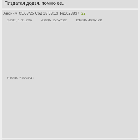
Пиздатая додзя, помню ее...
Аноним
05/03/25 Срд 18:58:13
№
1023837
22
5522Кб, 1535x2302
4302Кб, 1535x2302
12160Кб, 4000x1991
11456Кб, 2362x3543