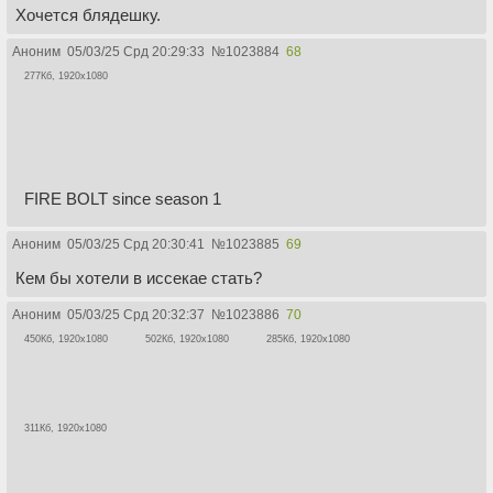
Хочется блядешку.
Аноним
05/03/25 Срд 20:29:33
№
1023884
68
277Кб, 1920x1080
FIRE BOLT since season 1
Аноним
05/03/25 Срд 20:30:41
№
1023885
69
Кем бы хотели в иссекае стать?
Аноним
05/03/25 Срд 20:32:37
№
1023886
70
450Кб, 1920x1080
502Кб, 1920x1080
285Кб, 1920x1080
311Кб, 1920x1080