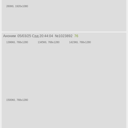
260Кб, 1920x1080
Аноним
05/03/25 Срд 20:44:04
№
1023892
76
1396Кб, 768x1280
1345Кб, 768x1280
1423Кб, 768x1280
1500Кб, 768x1280