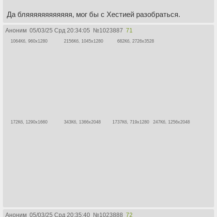
Да бляяяяяяяяяяяя, мог бы с Хестией разобраться.
Аноним
05/03/25 Срд 20:34:05
№
1023887
71
1064Кб, 960x1280
2156Кб, 1045x1280
682Кб, 2726x3528
172Кб, 1290x1660
343Кб, 1366x2048
1737Кб, 719x1280
247Кб, 1256x2048
Аноним
05/03/25 Срд 20:35:40
№
1023888
72