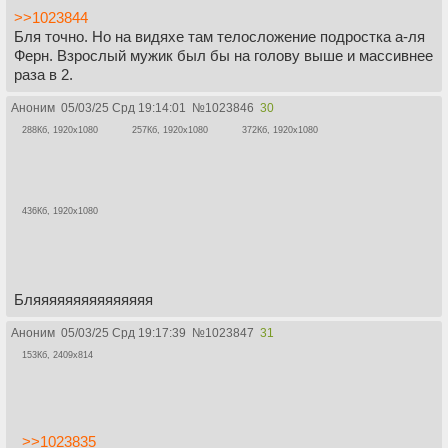
>>1023844
Бля точно. Но на видяхе там телосложение подростка а-ля
Ферн. Взрослый мужик был бы на голову выше и массивнее
раза в 2.
Аноним
05/03/25 Срд 19:14:01
№
1023846
30
288Кб, 1920x1080
257Кб, 1920x1080
372Кб, 1920x1080
436Кб, 1920x1080
Бляяяяяяяяяяяяяяя
Аноним
05/03/25 Срд 19:17:39
№
1023847
31
153Кб, 2409x814
>>1023835