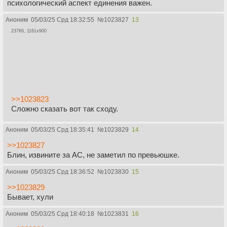
психологический аспект единения важен.
Аноним
05/03/25 Срд 18:32:55
№
1023827
13
237Кб, 1161x900
>>1023823
Сложно сказать вот так сходу.
Аноним
05/03/25 Срд 18:35:41
№
1023829
14
>>1023827
Блин, извините за АС, не заметил по превьюшке.
Аноним
05/03/25 Срд 18:36:52
№
1023830
15
>>1023829
Бывает, хули
Аноним
05/03/25 Срд 18:40:18
№
1023831
16