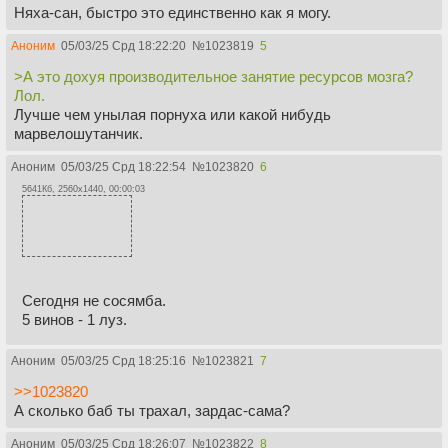
Няха-сан, быстро это единственно как я могу.
Аноним
05/03/25 Срд 18:22:20
№
1023819
5
>А это дохуя производительное занятие ресурсов мозга?
Лол.
Лучше чем унылая порнуха или какой нибудь
марвелошутанчик.
Аноним
05/03/25 Срд 18:22:54
№
1023820
6
5641Кб, 2560x1440, 00:00:03
Сегодня не сосямба.
5 винов - 1 луз.
Аноним
05/03/25 Срд 18:25:16
№
1023821
7
>>1023820
А сколько баб ты трахал, зардас-сама?
Аноним
05/03/25 Срд 18:26:07
№
1023822
8