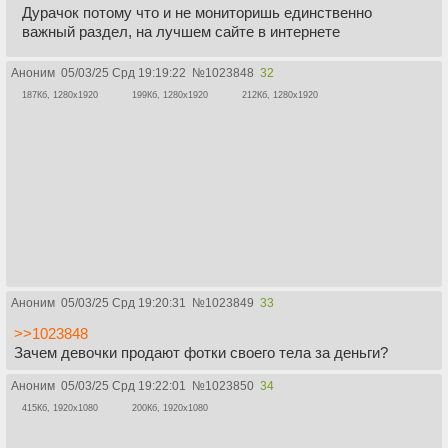
Дурачок потому что и не мониторишь единственно
важный раздел, на лучшем сайте в интернете
Аноним
05/03/25 Срд 19:19:22
№
1023848
32
187Кб, 1280x1920
199Кб, 1280x1920
212Кб, 1280x1920
Аноним
05/03/25 Срд 19:20:31
№
1023849
33
>>1023848
Зачем девочки продают фотки своего тела за деньги?
Аноним
05/03/25 Срд 19:22:01
№
1023850
34
415Кб, 1920x1080
200Кб, 1920x1080