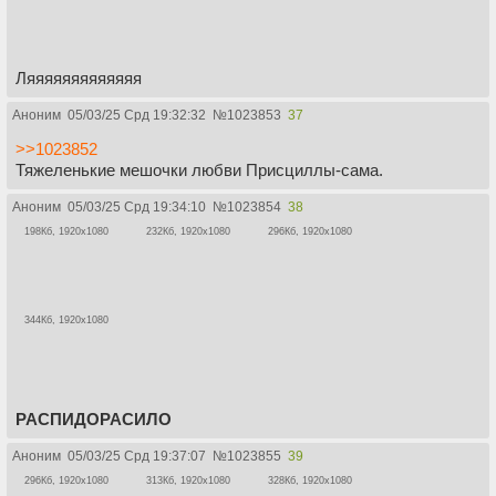
Ляяяяяяяяяяяяя
Аноним
05/03/25 Срд 19:32:32
№
1023853
37
>>1023852
Тяжеленькие мешочки любви Присциллы-сама.
Аноним
05/03/25 Срд 19:34:10
№
1023854
38
198Кб, 1920x1080
232Кб, 1920x1080
296Кб, 1920x1080
344Кб, 1920x1080
РАСПИДОРАСИЛО
Аноним
05/03/25 Срд 19:37:07
№
1023855
39
296Кб, 1920x1080
313Кб, 1920x1080
328Кб, 1920x1080