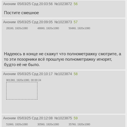
Аноним
05/03/25 Срд 20:03:56
№
1023872
56
Постите смешное
Аноним
05/03/25 Срд 20:09:05
№
1023873
57
281Кб, 1920x1080
486Кб, 1920x1080
504Кб, 1920x1080
Надеюсь в конце не скажут что полнометражку смотрите, а
то эти позорники всё прошлую полнометражку игнорят,
будто её не было.
Аноним
05/03/25 Срд 20:10:17
№
1023874
58
9013Кб, 1920x1080, 00:00:24
Аноним
05/03/25 Срд 20:12:08
№
1023875
59
516Кб, 1920x1080
305Кб, 1920x1080
357Кб, 1920x1080