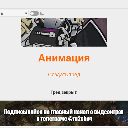
Анимация
Создать тред
Тред закрыт.