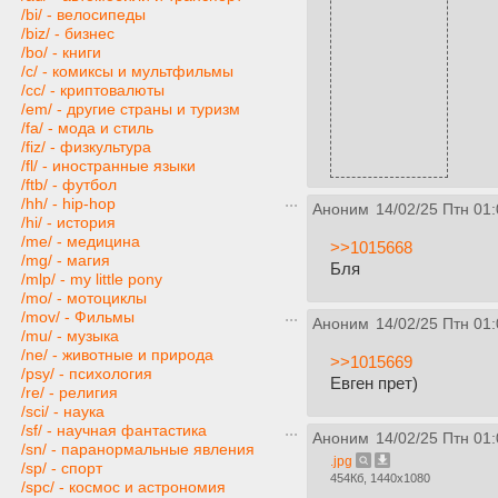
/bi/ - велосипеды
/biz/ - бизнес
/bo/ - книги
/c/ - комиксы и мультфильмы
/cc/ - криптовалюты
/em/ - другие страны и туризм
/fa/ - мода и стиль
/fiz/ - физкультура
/fl/ - иностранные языки
/ftb/ - футбол
/hh/ - hip-hop
Аноним
14/02/25 Птн 01:
/hi/ - история
/me/ - медицина
>>1015668
/mg/ - магия
Бля
/mlp/ - my little pony
/mo/ - мотоциклы
/mov/ - Фильмы
Аноним
14/02/25 Птн 01:
/mu/ - музыка
/ne/ - животные и природа
>>1015669
/psy/ - психология
Евген прет)
/re/ - религия
/sci/ - наука
/sf/ - научная фантастика
Аноним
14/02/25 Птн 01:
/sn/ - паранормальные явления
.jpg
/sp/ - спорт
454Кб, 1440x1080
/spc/ - космос и астрономия