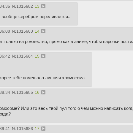
34:35
№
1015682
13
 вообще серебром переливается...
36:08
№
1015683
14
г только на рождество, прямо как в аниме, чтобы парочки пости
36:42
№
1015684
15
корее тебе помешала лишняя хромосома.
38:34
№
1015685
16
омосоме? Или это весь твой пул того о чем можно написать когд
тогда?
39:41
№
1015686
17