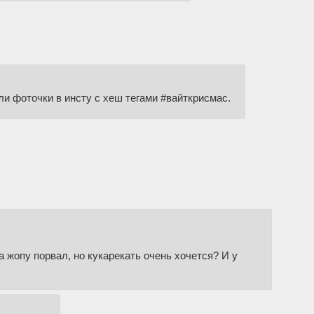
ли фоточки в инсту с хеш тегами #вайткрисмас.
а жопу порвал, но кукарекать очень хочется? И у