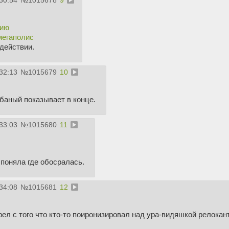
30:54
№
1015678
9
бию
мегаполис
действии.
32:13
№
1015679
10
баный показывает в конце.
33:03
№
1015680
11
 поняла где обосралась.
34:08
№
1015681
12
рел с того что кто-то поиронизировал над ура-видяшкой релокан