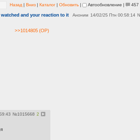
Назад
|
Вниз
|
Каталог
|
Обновить
|
Автообновление
|
457
 watched and your reaction to it
Аноним
14/02/25 Птн 00:58:14
>>1014805 (OP)
59:43
№
1015668
2
я