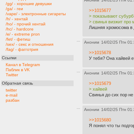
Аноним
14/02/25 Птн 01:
/gg/ - хорошие девушки
/ga/ - геи
>>1015677
/vape/ - электронные сигареты
> показывают субур
/h/ - хентай
> свинья визжит про 
/ho/ - прочий хентай
Лишняя хромосома в 
/hc/ - hardcore
/e/ - extreme pron
/fet/ - фетиш
Аноним
14/02/25 Птн 01:
/sex/ - секс и отношения
/fag/ - фагготрия
>>1015678
Ссылки
У тебя? Она хайвей е
Канал в Telegram
Паблик в VK
Аноним
14/02/25 Птн 01:
Twitter
>>1015679
Обратная связь
> хайвей
twitter
Свинья до сих пор не
e-mail
разбан
Аноним
14/02/25 Птн 01:
>>1015680
Я понял что ты подго