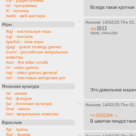
/ra/ - радиотехника
/s/ - программы
Всегда такая кроткая
/t/ - техника
/web/ - веб-мастера
Аноним
14/02/25 Птн 01:
Игры
.jpg
/bg/ - настольные игры
586Кб, 1440x1080
/cg/ - консоли
/gacha/ - гача-игры
/gsg/ - grand strategy games
/ruvn/ - российские визуальные
новеллы
/tes/ - the elder scrolls
/v/ - video games
/vg/ - video games general
/wr/ - текстовые авторские рпг
Японская культура
Это довольное кошач
/a/ - аниме
/fd/ - фэндом
/ja/ - японская культура
Аноним
14/02/25 Птн 01:
/ma/ - манга
/vn/ - визуальные новеллы
>>1015264 →
В швитом пендостане 
Взрослым
/fg/ - трапы
/fur/ - фурри