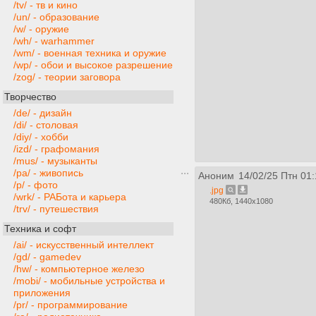
/tv/ - тв и кино
/un/ - образование
/w/ - оружие
/wh/ - warhammer
/wm/ - военная техника и оружие
/wp/ - обои и высокое разрешение
/zog/ - теории заговора
Творчество
/de/ - дизайн
/di/ - столовая
/diy/ - хобби
/izd/ - графомания
/mus/ - музыканты
/pa/ - живопись
Аноним
14/02/25 Птн 01:
/p/ - фото
.jpg
/wrk/ - РАБота и карьера
480Кб, 1440x1080
/trv/ - путешествия
Техника и софт
/ai/ - искусственный интеллект
/gd/ - gamedev
/hw/ - компьютерное железо
/mobi/ - мобильные устройства и
приложения
/pr/ - программирование