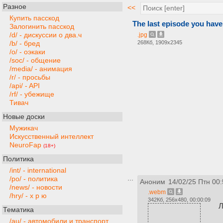
Разное
<<
Купить пасскод
The last episode you have
Залогинить пасскод
/d/ - дискуссии о два.ч
.jpg
268Кб, 1909x2345
/b/ - бред
/o/ - оэкаки
/soc/ - общение
/media/ - анимация
/r/ - просьбы
/api/ - API
/rf/ - убежище
Тивач
Новые доски
Мужикач
Искусственный интеллект
NeuroFap
(18+)
Политика
/int/ - international
/po/ - политика
Аноним
14/02/25 Птн 00:
/news/ - новости
.webm
/hry/ - х р ю
342Кб, 256x480, 00:00:09
Л
Тематика
/au/ - автомобили и транспорт