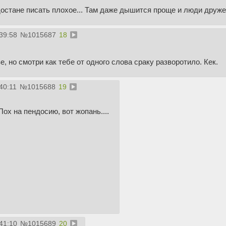
остане писать плохое... Там даже дышится проще и люди друже
39:58
№
1015687
18
, но смотри как тебе от одного слова сраку разворотило. Кек.
40:11
№
1015688
19
Пох на пендосию, вот жопань....
41:10
№
1015689
20