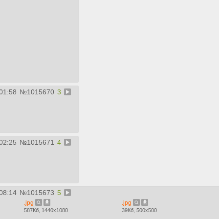
01:58
№
1015670
3
02:25
№
1015671
4
08:14
№
1015673
5
.jpg
.jpg
587Кб, 1440x1080
39Кб, 500x500