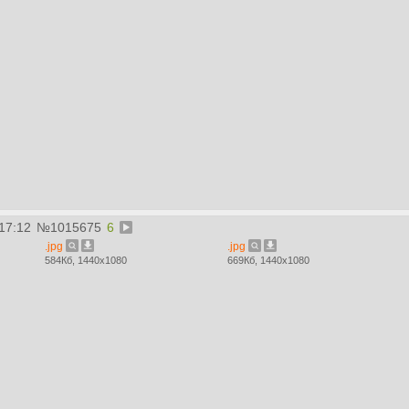
17:12
№
1015675
6
.jpg
.jpg
584Кб, 1440x1080
669Кб, 1440x1080