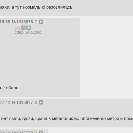
 няха, а тут нормально разозлилась.
19:58
№
1015676
7
.jpg
555Кб, 1440x1080
ье ебало.
27:42
№
1015677
8
нет пыли, грязи, срача в мегаполисах, обгаженного метро и бом