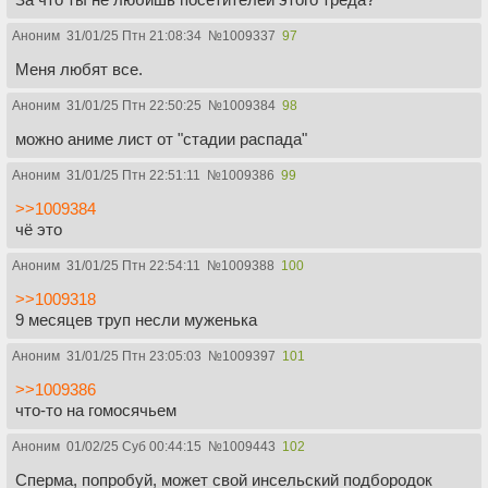
Аноним
31/01/25 Птн 21:08:34
№
1009337
97
Меня любят все.
Аноним
31/01/25 Птн 22:50:25
№
1009384
98
можно аниме лист от "стадии распада"
Аноним
31/01/25 Птн 22:51:11
№
1009386
99
>>1009384
чё это
Аноним
31/01/25 Птн 22:54:11
№
1009388
100
>>1009318
9 месяцев труп несли муженька
Аноним
31/01/25 Птн 23:05:03
№
1009397
101
>>1009386
что-то на гомосячьем
Аноним
01/02/25 Суб 00:44:15
№
1009443
102
Сперма, попробуй, может свой инсельский подбородок