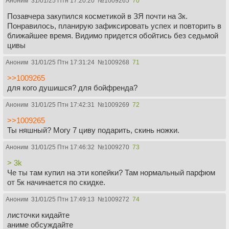
Аноним
31/01/25 Птн 17:20:20
№
1009265
70
Позавчера закупился косметикой в ЗЯ почти на 3к.
Понравилось, планирую зафиксировать успех и повторить в
ближайшее время. Видимо придется обойтись без седьмой
цивы
Аноним
31/01/25 Птн 17:31:24
№
1009268
71
>>1009265
для кого душишся? для бойфренда?
Аноним
31/01/25 Птн 17:42:31
№
1009269
72
>>1009265
Ты няшный? Могу 7 циву подарить, скинь ножки.
Аноним
31/01/25 Птн 17:46:32
№
1009270
73
> 3k
Че ты там купил на эти копейки? Там нормальный парфюм
от 5к начинается по скидке.
Аноним
31/01/25 Птн 17:49:13
№
1009272
74
листочки кидайте
аниме обсуждайте