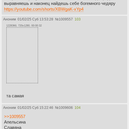
выравняешь и наконец найдешь себе богемного чедяру
https://youtube.com/shorts/XBWgaK-xYp4
Аноним
01/02/25 Суб 13:53:28
№
1009557
103
12283Кб, 720x1280, 00:00:32
та самая
Аноним
01/02/25 Суб 15:22:46
№
1009606
104
>>1009557
Апельсина
Славяна