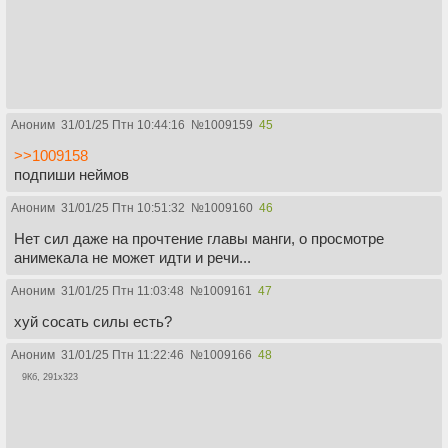
Аноним
31/01/25 Птн 10:44:16
№
1009159
45
>>1009158
подпиши неймов
Аноним
31/01/25 Птн 10:51:32
№
1009160
46
Нет сил даже на прочтение главы манги, о просмотре
анимекала не может идти и речи...
Аноним
31/01/25 Птн 11:03:48
№
1009161
47
хуй сосать силы есть?
Аноним
31/01/25 Птн 11:22:46
№
1009166
48
9Кб, 291x323