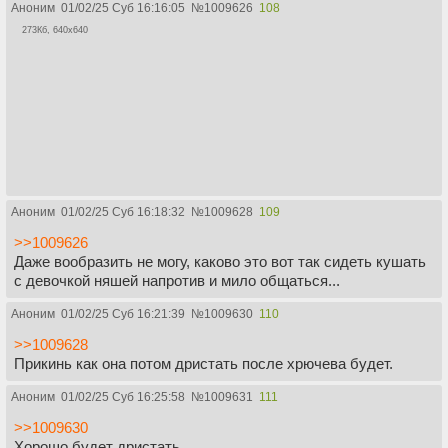
Аноним
01/02/25 Суб 16:16:05
№
1009626
108
273Кб, 640x640
Аноним
01/02/25 Суб 16:18:32
№
1009628
109
>>1009626
Даже вообразить не могу, каково это вот так сидеть кушать
с девочкой няшей напротив и мило общаться...
Аноним
01/02/25 Суб 16:21:39
№
1009630
110
>>1009628
Прикинь как она потом дристать после хрючева будет.
Аноним
01/02/25 Суб 16:25:58
№
1009631
111
>>1009630
Хорошо будет дристать