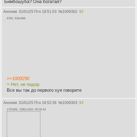
Бимбошуба? Она богатая?
Аноним
31/01/25 Птн 18:51:53
№
1009302
92
67Кб, 634x848
>>1009290
> Нет, не пидор.
Все вы так до первого хуя говорите
Аноним
31/01/25 Птн 18:52:36
№
1009303
93
17934Кб, 1080x1920, 00:00:43