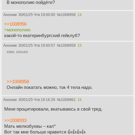
В монополию пойдёте?
Аноним
30/01/25 Чтв 19:00:00
№
1008958
14
>>1008956
>монополию
какой-то екатеринбургский гейклуб?
Аноним
30/01/25 Чтв 19:00:57
№
1008959
15
436Кб, 1920x852
>>1008958
Онлайн покатать можно, ток 4 тела надо.
Аноним
30/01/25 Чтв 19:16:29
№
1008962
16
Меня процитировали, вкатываюсь в свой тред.
>>1008933
Мать мелкобуквы – кал*
Вот так мне больше нравится 👍👍👍👍