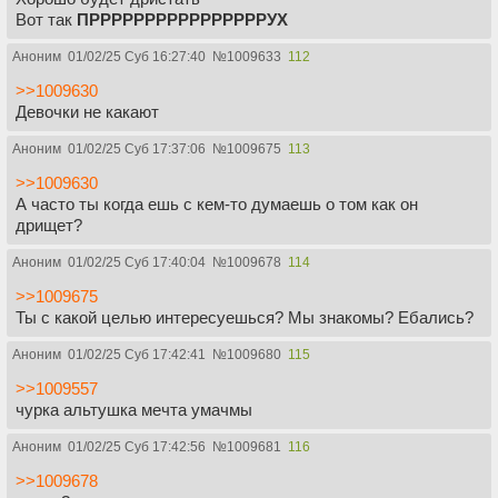
Вот так
ПРРРРРРРРРРРРРРРРУХ
Аноним
01/02/25 Суб 16:27:40
№
1009633
112
>>1009630
Девочки не какают
Аноним
01/02/25 Суб 17:37:06
№
1009675
113
>>1009630
А часто ты когда ешь с кем-то думаешь о том как он
дрищет?
Аноним
01/02/25 Суб 17:40:04
№
1009678
114
>>1009675
Ты с какой целью интересуешься? Мы знакомы? Ебались?
Аноним
01/02/25 Суб 17:42:41
№
1009680
115
>>1009557
чурка альтушка мечта умачмы
Аноним
01/02/25 Суб 17:42:56
№
1009681
116
>>1009678