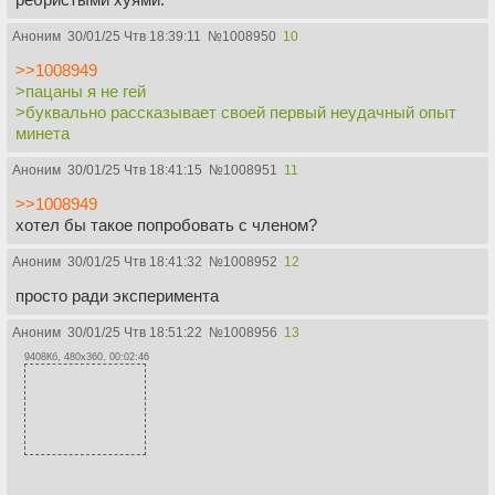
Аноним
30/01/25 Чтв 18:39:11
№
1008950
10
>>1008949
>пацаны я не гей
>буквально рассказывает своей первый неудачный опыт
минета
Аноним
30/01/25 Чтв 18:41:15
№
1008951
11
>>1008949
хотел бы такое попробовать с членом?
Аноним
30/01/25 Чтв 18:41:32
№
1008952
12
просто ради эксперимента
Аноним
30/01/25 Чтв 18:51:22
№
1008956
13
9408Кб, 480x360, 00:02:46