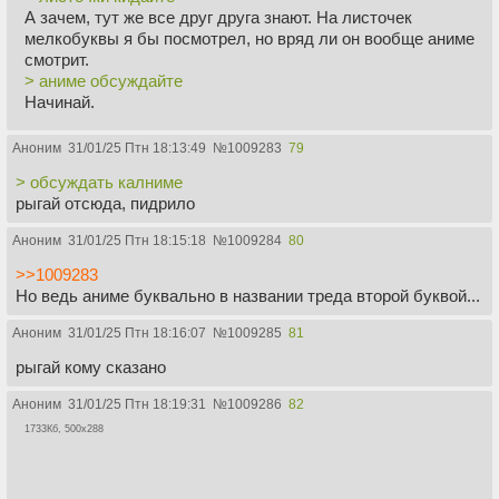
А зачем, тут же все друг друга знают. На листочек
мелкобуквы я бы посмотрел, но вряд ли он вообще аниме
смотрит.
> аниме обсуждайте
Начинай.
Аноним
31/01/25 Птн 18:13:49
№
1009283
79
> обсуждать калниме
рыгай отсюда, пидрило
Аноним
31/01/25 Птн 18:15:18
№
1009284
80
>>1009283
Но ведь аниме буквально в названии треда второй буквой...
Аноним
31/01/25 Птн 18:16:07
№
1009285
81
рыгай кому сказано
Аноним
31/01/25 Птн 18:19:31
№
1009286
82
1733Кб, 500x288