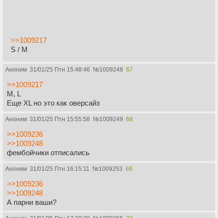
>>1009217
S / M
Аноним
31/01/25 Птн 15:48:46
№
1009248
67
>>1009217
M, L
Еще XL но это как оверсайз
Аноним
31/01/25 Птн 15:55:58
№
1009249
68
>>1009236
>>1009248
фембойчики отписались
Аноним
31/01/25 Птн 16:15:11
№
1009253
69
>>1009236
>>1009248
А парни ваши?