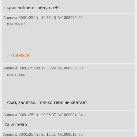
скрин лобби и зайду на +1
Аноним
30/01/25 Чтв 19:33:45
№
1008979
32
11Кб, 516x245
>>1008978
Аноним
30/01/25 Чтв 19:35:24
№
1008980
33
12Кб, 518x187
Азат, залетай. Только тебя не хватает.
Аноним
30/01/25 Чтв 20:05:07
№
1009004
34
Ya w metro
Аноним
30/01/25 Чтв 20:17:51
№
1009013
35