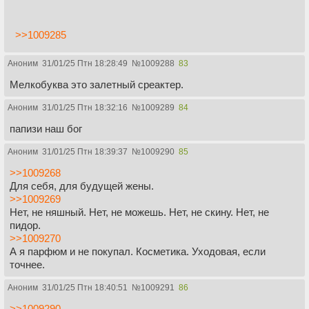
>>1009285
Аноним
31/01/25 Птн 18:28:49
№
1009288
83
Мелкобуква это залетный среактер.
Аноним
31/01/25 Птн 18:32:16
№
1009289
84
папизи наш бог
Аноним
31/01/25 Птн 18:39:37
№
1009290
85
>>1009268
Для себя, для будущей жены.
>>1009269
Нет, не няшный. Нет, не можешь. Нет, не скину. Нет, не
пидор.
>>1009270
А я парфюм и не покупал. Косметика. Уходовая, если
точнее.
Аноним
31/01/25 Птн 18:40:51
№
1009291
86
>>1009290