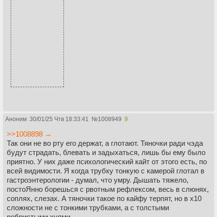
Аноним
30/01/25 Чтв 18:33:41
№
1008949
9
>>1008898 →
Так они не во рту его держат, а глотают. Тяночки ради чэда
будут страдать, блевать и задыхаться, лишь бы ему было
приятно. У них даже психологический кайт от этого есть, по
всей видимости. Я когда трубку тонкую с камерой глотал в
гастроэнтерологии - думал, что умру. Дышать тяжело,
постоЯнно борешься с рвотным рефлексом, весь в слюнях,
соплях, слезах. А тяночки такое по кайфу терпят, но в х10
сложности не с тонкими трубками, а с толстыми
ребристыми хуями.