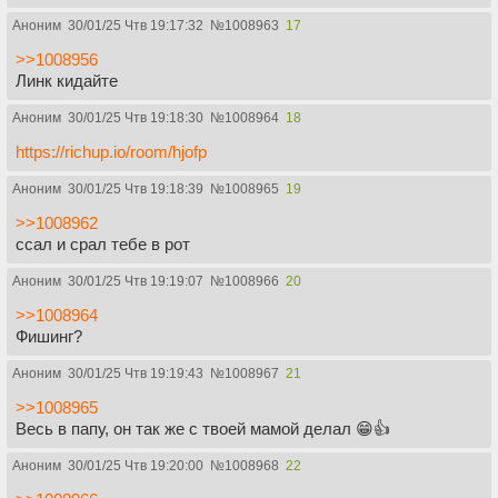
Аноним
30/01/25 Чтв 19:17:32
№
1008963
17
>>1008956
Линк кидайте
Аноним
30/01/25 Чтв 19:18:30
№
1008964
18
https://richup.io/room/hjofp
Аноним
30/01/25 Чтв 19:18:39
№
1008965
19
>>1008962
ссал и срал тебе в рот
Аноним
30/01/25 Чтв 19:19:07
№
1008966
20
>>1008964
Фишинг?
Аноним
30/01/25 Чтв 19:19:43
№
1008967
21
>>1008965
Весь в папу, он так же с твоей мамой делал 😁👍
Аноним
30/01/25 Чтв 19:20:00
№
1008968
22