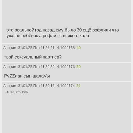
это реально? год назад ему было 30 ещё рофлили что
уже не ребёнок а рофлит с всякого кала
Аноним
31/01/25 Птн 11:26:21
№
1009168
49
твой сексуальный партнёр?
Аноним
31/01/25 Птн 11:39:39
№
1009173
50
РуZZлан сын шалаVы
Аноним
31/01/25 Птн 11:50:16
№
1009174
51
441Кб, 925x1336