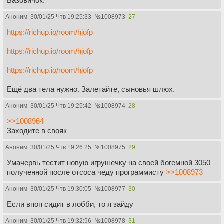
Базовичок.
Аноним
30/01/25 Чтв 19:25:33
№
1008973
27
https://richup.io/room/hjofp
https://richup.io/room/hjofp
https://richup.io/room/hjofp
Ещё два тела нужно. Залетайте, сыновья шлюх.
Аноним
30/01/25 Чтв 19:25:42
№
1008974
28
>>1008964
Заходите в свояк
Аноним
30/01/25 Чтв 19:26:25
№
1008975
29
Умачервь тестит новую игрушечку на своей богемной 3050
полученной после отсоса чеду программисту
>>1008973
Аноним
30/01/25 Чтв 19:30:05
№
1008977
30
Если впоп сидит в лобби, то я зайду
Аноним
30/01/25 Чтв 19:32:56
№
1008978
31