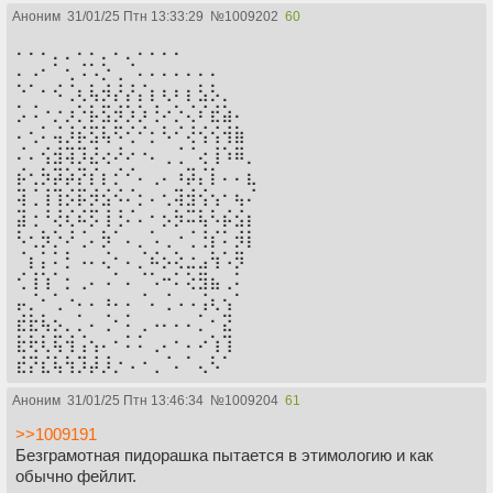
Аноним
31/01/25 Птн 13:33:29
№
1009202
60
⠄⠄⠄⡀⡀⠄⠄⡀⠄⡀⠄⠄⠄⠄
⠄⠠⠂⠁⢂⠨⠡⡑⢀⠈⠄⠄⠄⠄⠄⠄⠄
⠑⠁⠂⠪⢈⢆⢧⡺⡜⡜⡌⡆⢆⠆⡆⣣⡣⡀
⡡⠨⠐⡐⡰⡑⡧⣫⡺⡱⡱⢘⠔⡑⢌⠎⣞⣵⠄
⠄⢂⠅⢬⡸⡮⣫⢧⠫⢊⠊⡂⠣⠊⢜⢪⢪⢺⣷
⠌⠄⢪⣺⢽⡹⣜⢔⠜⠔⠐⠄⢀⢈⠈⢔⢸⠱⠿⡀
⡮⢂⡳⡽⡵⡝⡎⡆⡊⠊⠄⢀⠄⠰⡽⡌⡇⠄⠄⣆
⢽⢈⢸⢹⡪⡯⡺⣪⠪⠌⡂⠄⢂⢽⣺⢪⢢⠂⢦⠌
⣽⢐⠘⢜⢎⠮⡫⢸⢘⠌⠄⠂⡢⡳⠭⢧⠣⡮⣪⡆
⠣⢂⡳⡑⠜⢈⠄⡳⠁⠄⡀⠡⢀⠐⢈⢘⡎⠅⡺⡇
⠈⡆⡅⠅⡃⠠⠄⢌⠂⠄⡈⠮⡢⢕⣐⣠⢳⠡⡻
⢊⢸⢱⠁⡂⢀⠄⠠⠁⠄⠈⠡⠒⠅⢕⣻⣦⢀⠅
⡤⡈⠂⢁⠐⠄⠄⠰⠄⠄⠈⠄⢈⠠⠠⢨⢆⢢⠁
⣞⣗⢧⡢⡀⡁⠄⢈⠂⠅⢀⠠⠄⠄⠄⡁⠂⣝
⣗⢗⢇⢯⢺⢨⢢⠄⠂⠅⠅⢀⠄⠂⠄⠔⢱⢹
⣞⡝⣎⢧⢳⡹⡼⡸⡐⠠⠐⢀⠈⠄⠁⢄⠣⠁
Аноним
31/01/25 Птн 13:46:34
№
1009204
61
>>1009191
Безграмотная пидорашка пытается в этимологию и как
обычно фейлит.