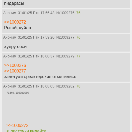
пидарасы
Аноним
31/01/25 Птн 17:56:43
№
1009276
75
>>1009272
Рыгай, хуйло
Аноним
31/01/25 Птн 17:59:20
№
1009277
76
хуяру соси
Аноним
31/01/25 Птн 18:00:37
№
1009279
77
>>1009276
>>1009277
залетухи среактерские отметились
Аноним
31/01/25 Птн 18:08:05
№
1009282
78
714Кб, 1920x1080
>>1009272
> листочки кидайте