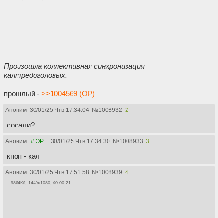
Произошла коллективная синхронизация
калтредоголовых.
прошлый -
>>1004569 (OP)
Аноним
30/01/25 Чтв 17:34:04
№
1008932
2
сосали?
Аноним
# OP
30/01/25 Чтв 17:34:30
№
1008933
3
кпоп - кал
Аноним
30/01/25 Чтв 17:51:58
№
1008939
4
9864Кб, 1440x1080, 00:00:21