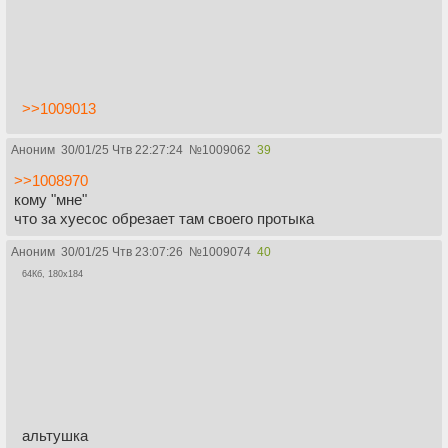
>>1009013
Аноним
30/01/25 Чтв 22:27:24
№
1009062
39
>>1008970
кому "мне"
что за хуесос обрезает там своего протыка
Аноним
30/01/25 Чтв 23:07:26
№
1009074
40
64Кб, 180x184
альтушка