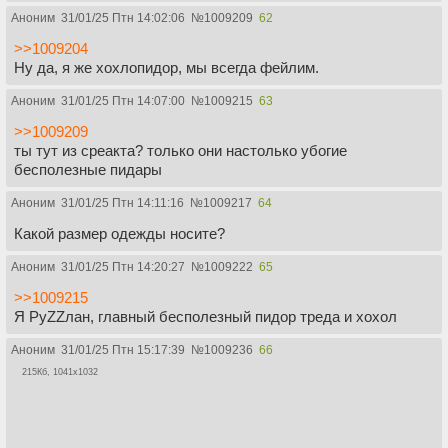
Аноним
31/01/25 Птн 14:02:06
№
1009209
62
>>1009204
Ну да, я же хохлопидор, мы всегда фейлим.
Аноним
31/01/25 Птн 14:07:00
№
1009215
63
>>1009209
ты тут из среакта? только они настолько убогие
бесполезные пидары
Аноним
31/01/25 Птн 14:11:16
№
1009217
64
Какой размер одежды носите?
Аноним
31/01/25 Птн 14:20:27
№
1009222
65
>>1009215
Я РуZZлан, главный бесполезный пидор треда и хохол
Аноним
31/01/25 Птн 15:17:39
№
1009236
66
215Кб, 1041x1032