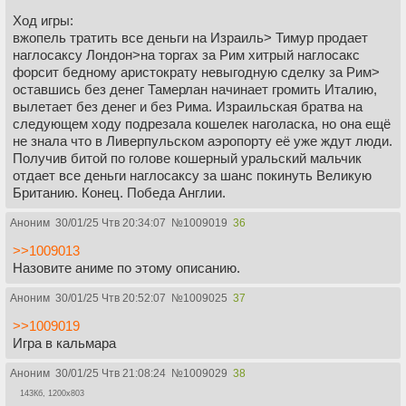
Ход игры:
вжопель тратить все деньги на Израиль> Тимур продает
наглосаксу Лондон>на торгах за Рим хитрый наглосакс
форсит бедному аристократу невыгодную сделку за Рим>
оставшись без денег Тамерлан начинает громить Италию,
вылетает без денег и без Рима. Израильская братва на
следующем ходу подрезала кошелек наголаска, но она ещё
не знала что в Ливерпульском аэропорту её уже ждут люди.
Получив битой по голове кошерный уральский мальчик
отдает все деньги наглосаксу за шанс покинуть Великую
Британию. Конец. Победа Англии.
Аноним
30/01/25 Чтв 20:34:07
№
1009019
36
>>1009013
Назовите аниме по этому описанию.
Аноним
30/01/25 Чтв 20:52:07
№
1009025
37
>>1009019
Игра в кальмара
Аноним
30/01/25 Чтв 21:08:24
№
1009029
38
143Кб, 1200x803