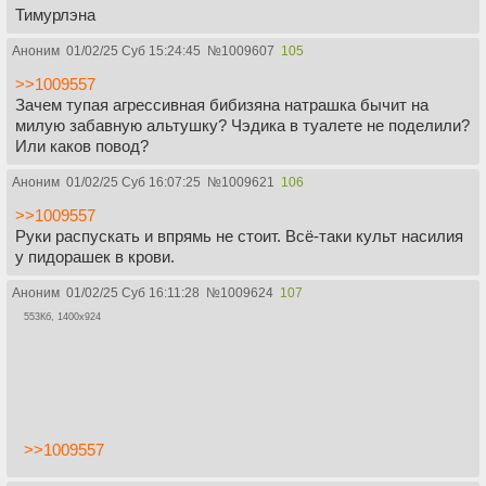
Тимурлэна
Аноним
01/02/25 Суб 15:24:45
№
1009607
105
>>1009557
Зачем тупая агрессивная бибизяна натрашка бычит на
милую забавную альтушку? Чэдика в туалете не поделили?
Или каков повод?
Аноним
01/02/25 Суб 16:07:25
№
1009621
106
>>1009557
Руки распускать и впрямь не стоит. Всё-таки культ насилия
у пидорашек в крови.
Аноним
01/02/25 Суб 16:11:28
№
1009624
107
553Кб, 1400x924
>>1009557