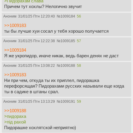
>Пидорахам слава
Причем тут хохлы? Нелогично звучит
Аноним
31/01/25 Птн 12:20:40
№
1009184
56
>>1009183
ты бы лучше хуи сосал у тебя хорошо получается
Аноним
31/01/25 Птн 12:22:38
№
1009185
57
>>1009184
Я же укропидор, иначе никак, ведь барен денях не даст
Аноним
31/01/25 Птн 13:08:22
№
1009188
58
>>1009183
Ни при чем, откуда ты их приплел, пидорашка
перефорсящая? Пидорахами русских называли еще когда
ты в садике в штаны срал.
Аноним
31/01/25 Птн 13:13:29
№
1009191
59
>>1009188
>пидораха
>під рахой
Пидорашке хохлятской неприятно)