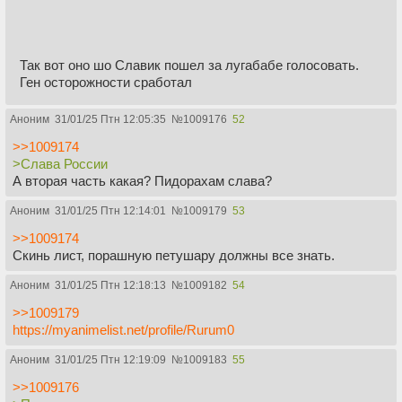
Так вот оно шо Славик пошел за лугабабе голосовать.
Ген осторожности сработал
Аноним
31/01/25 Птн 12:05:35
№
1009176
52
>>1009174
>Слава России
А вторая часть какая? Пидорахам слава?
Аноним
31/01/25 Птн 12:14:01
№
1009179
53
>>1009174
Скинь лист, порашную петушару должны все знать.
Аноним
31/01/25 Птн 12:18:13
№
1009182
54
>>1009179
https://myanimelist.net/profile/Rurum0
Аноним
31/01/25 Птн 12:19:09
№
1009183
55
>>1009176