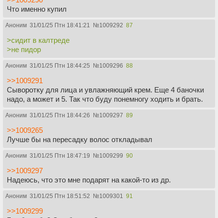
Что именно купил
Аноним
31/01/25 Птн 18:41:21
№
1009292
87
>сидит в калтреде
>не пидор
Аноним
31/01/25 Птн 18:44:25
№
1009296
88
>>1009291
Сыворотку для лица и увлажняющий крем. Еще 4 баночки
надо, а может и 5. Так что буду понемногу ходить и брать.
Аноним
31/01/25 Птн 18:44:26
№
1009297
89
>>1009265
Лучше бы на пересадку волос откладывал
Аноним
31/01/25 Птн 18:47:19
№
1009299
90
>>1009297
Надеюсь, что это мне подарят на какой-то из др.
Аноним
31/01/25 Птн 18:51:52
№
1009301
91
>>1009299