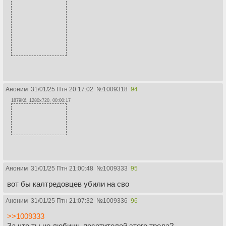
Аноним
31/01/25 Птн 20:17:02
№
1009318
94
1879Кб, 1280x720, 00:00:17
Аноним
31/01/25 Птн 21:00:48
№
1009333
95
вот бы калтредовцев убили на сво
Аноним
31/01/25 Птн 21:07:32
№
1009336
96
>>1009333
За что ты не любишь посетителей этого треда?