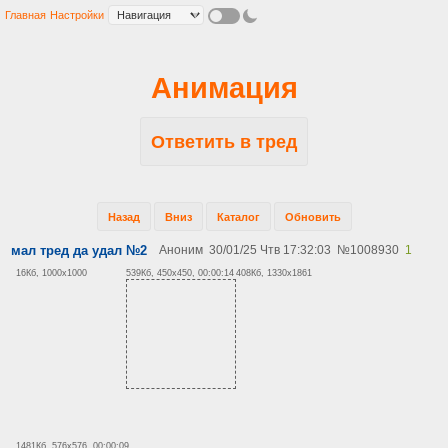
Главная
Настройки
Анимация
Ответить в тред
Назад
Вниз
Каталог
Обновить
мал тред да удал №2
Аноним
30/01/25 Чтв 17:32:03
№
1008930
1
16Кб, 1000x1000
539Кб, 450x450, 00:00:14
408Кб, 1330x1861
1481Кб, 576x576, 00:00:09