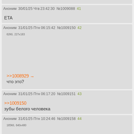
Аноним
30/01/25 Чтв 23:42:30
№
1009088
41
ETA
Аноним
31/01/25 Птн 06:15:42
№
1009150
42
62Кб, 227x183
>>1008929 →
что это?
Аноним
31/01/25 Птн 06:17:20
№
1009151
43
>>1009150
зубы белого человека
Аноним
31/01/25 Птн 10:24:46
№
1009158
44
185Кб, 640x480