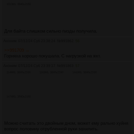
1013Кб, 3840x2160
Для байта слишком сильно пизды получила.
Аноним
07/12/24 Суб 23:38:24
№
991862
56
>>991709 →
Горняха хорошо покушала. С нагрузкой на жкт.
Аноним
07/12/24 Суб 23:39:17
№
991863
57
1149Кб, 3840x2160
1163Кб, 3840x2160
1443Кб, 3840x2160
1474Кб, 3840x2160
Можно считать это двойным дном, может ему рально хуйня
вопрос половину отрубленной руки захилить.