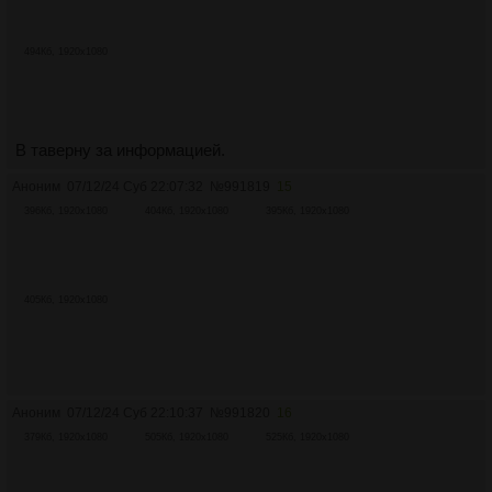
494Кб, 1920x1080
В таверну за информацией.
Аноним
07/12/24 Суб 22:07:32
№
991819
15
396Кб, 1920x1080
404Кб, 1920x1080
395Кб, 1920x1080
405Кб, 1920x1080
Аноним
07/12/24 Суб 22:10:37
№
991820
16
379Кб, 1920x1080
505Кб, 1920x1080
525Кб, 1920x1080