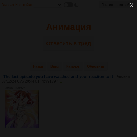
Главная
Настройки
Лоадинг, плис вейт...
Анимация
Ответить в тред
Назад
Вниз
Каталог
Обновить
The last episode you have watched and your reaction to it
Аноним
07/12/24 Суб 20:44:01
№
991797
1
355Кб, 1936x2210