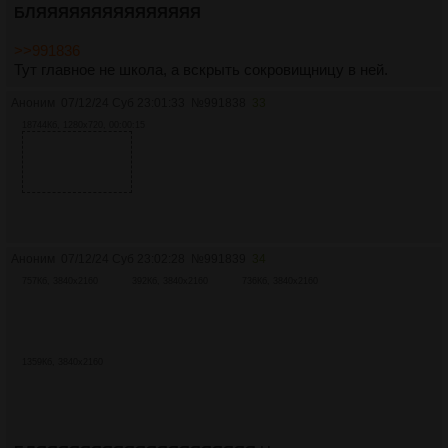
БЛЯЯЯЯЯЯЯЯЯЯЯЯЯЯЯ
>>991836
Тут главное не школа, а вскрыть сокровищницу в ней.
Аноним
07/12/24 Суб 23:01:33
№
991838
33
18744Кб, 1280x720, 00:00:15
Аноним
07/12/24 Суб 23:02:28
№
991839
34
757Кб, 3840x2160
392Кб, 3840x2160
736Кб, 3840x2160
1359Кб, 3840x2160