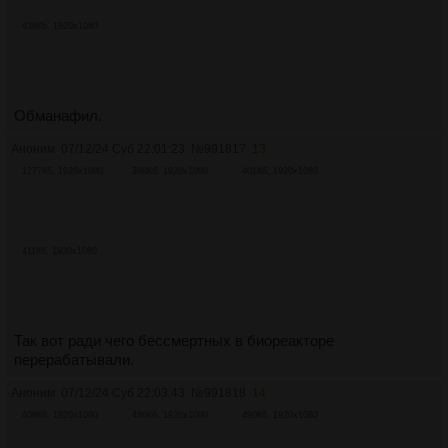
438Кб, 1920x1080
Обманафил.
Аноним
07/12/24 Суб 22:01:23
№
991817
13
1277Кб, 1920x1080
398Кб, 1920x1080
401Кб, 1920x1080
411Кб, 1920x1080
Так вот ради чего бессмертных в биореакторе
перерабатывали.
Аноним
07/12/24 Суб 22:03:43
№
991818
14
408Кб, 1920x1080
486Кб, 1920x1080
490Кб, 1920x1080