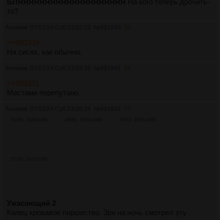
БЛЯЯЯЯЯЯЯЯЯЯЯЯЯЯЯЯЯЯЯЯ
На кого теперь дрочить-
то?
Аноним
07/12/24 Суб 23:03:03
№
991840
35
>>991839
На сисях, как обычно.
Аноним
07/12/24 Суб 23:03:26
№
991841
36
>>991831
Местами перепутано.
Аноним
07/12/24 Суб 23:06:34
№
991842
37
303Кб, 1920x1080
400Кб, 1920x1080
337Кб, 1920x1080
357Кб, 1920x1080
Ужасающий 2
Капец кровавое пиршество. Зря на ночь смотрел эту