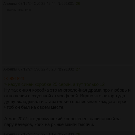
Аноним
07/12/24 Суб 22:42:44
№
991831
26
1672Кб, 1139x1280
Аноним
07/12/24 Суб 22:43:28
№
991832
27
>>991823
> нахуя синей коробке 25 серий, а тут только 12
Ну так синяя коробка это многослойная драма про любовь и
отношения с охуенной атмосферой. Видно что автор туда
душу вкладывал и старательно прописывал каждого героя,
чтоб он был на своем месте.
А мао 2077 это дешманский копросенен, написанный за
пару вечеров, коих на рынке манги тысячи.
Аноним
07/12/24 Суб 22:51:19
№
991833
28