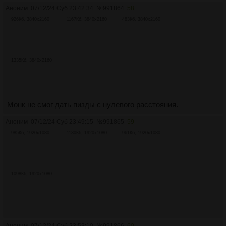
Аноним
07/12/24 Суб 23:42:34
№
991864
58
926Кб, 3840x2160
1167Кб, 3840x2160
483Кб, 3840x2160
1335Кб, 3840x2160
Монк не смог дать пизды с нулевого расстояния.
Аноним
07/12/24 Суб 23:49:15
№
991865
59
985Кб, 1920x1080
1130Кб, 1920x1080
961Кб, 1920x1080
1098Кб, 1920x1080
Аноним
07/12/24 Суб 23:53:10
№
991866
60