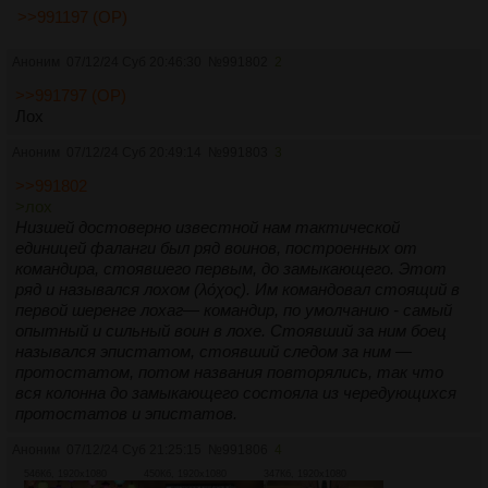
>>991197 (OP)
Аноним
07/12/24 Суб 20:46:30
№
991802
2
>>991797 (OP)
Лох
Аноним
07/12/24 Суб 20:49:14
№
991803
3
>>991802
>лох
Низшей достоверно известной нам тактической
единицей фаланги был ряд воинов, построенных от
командира, стоявшего первым, до замыкающего. Этот
ряд и назывался лохом (λόχος). Им командовал стоящий в
первой шеренге лохаг— командир, по умолчанию - самый
опытный и сильный воин в лохе. Стоявший за ним боец
назывался эпистатом, стоявший следом за ним —
протостатом, потом названия повторялись, так что
вся колонна до замыкающего состояла из чередующихся
протостатов и эпистатов.
Аноним
07/12/24 Суб 21:25:15
№
991806
4
546Кб, 1920x1080
450Кб, 1920x1080
347Кб, 1920x1080