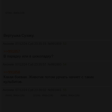
975Кб, 3840x2160
Вертушка Сузаку.
Аноним
07/12/24 Суб 23:35:15
№
991859
53
>>991857
В парадку или в шоколадку?
Аноним
07/12/24 Суб 23:35:57
№
991860
54
>>991858
Какая боевая. Животик потом урчать начнет с таких
кульбитов.
Аноним
07/12/24 Суб 23:36:02
№
991861
55
894Кб, 3840x2160
1132Кб, 3840x2160
908Кб, 3840x2160