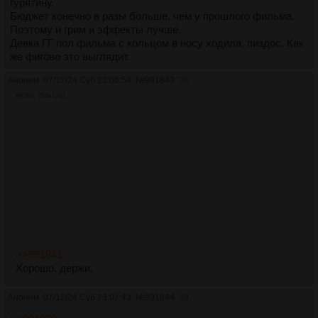
гурятину.
Бюджет конечно в разы больше, чем у прошлого фильма.
Поэтому и грим и эффекты лучше.
Девка ГГ пол фильма с кольцом в носу ходила, пиздос. Как
же фигово это выглядит.
Аноним
07/12/24 Суб 23:06:54
№
991843
38
997Кб, 784x1241
>>991841
Хорошо, держи.
Аноним
07/12/24 Суб 23:07:43
№
991844
39