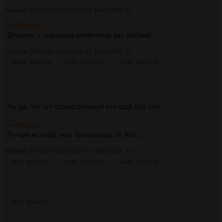
Аноним
07/12/24 Суб 23:17:58
№
991850
45
>>991848
Девонек с хорошим аппетитом мы любим!
Аноним
07/12/24 Суб 23:23:47
№
991852
46
1089Кб, 3840x2160
793Кб, 3840x2160
841Кб, 3840x2160
Ну да, ты тут единственный кто ещё без тян.
>>991851
Лучше исекай, чем пропаганда от Абе.
Аноним
07/12/24 Суб 23:27:31
№
991853
47
833Кб, 3840x2160
838Кб, 3840x2160
944Кб, 3840x2160
932Кб, 3840x2160