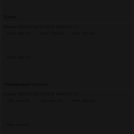
Блять
Аноним
08/12/24 Вск 00:16:50
№
991873
67
1589Кб, 3840x2160
1258Кб, 3840x2160
956Кб, 3840x2160
1489Кб, 3840x2160
Незнакомый потолок.
Аноним
08/12/24 Вск 00:19:39
№
991874
68
768Кб, 3840x2160
613Кб, 3840x2160
828Кб, 3840x2160
903Кб, 3840x2160