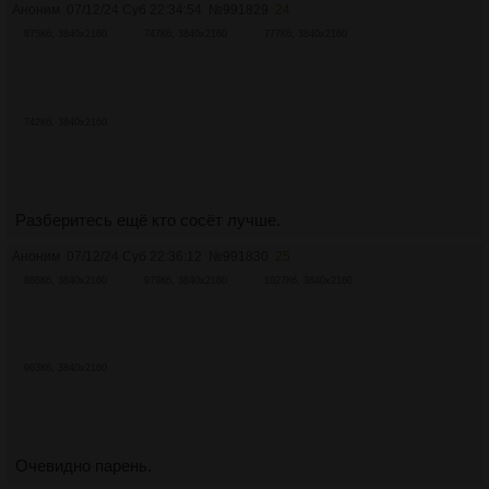
Аноним
07/12/24 Суб 22:34:54
№
991829
24
875Кб, 3840x2160
747Кб, 3840x2160
777Кб, 3840x2160
742Кб, 3840x2160
Разберитесь ещё кто сосёт лучше.
Аноним
07/12/24 Суб 22:36:12
№
991830
25
868Кб, 3840x2160
979Кб, 3840x2160
1027Кб, 3840x2160
963Кб, 3840x2160
Очевидно парень.