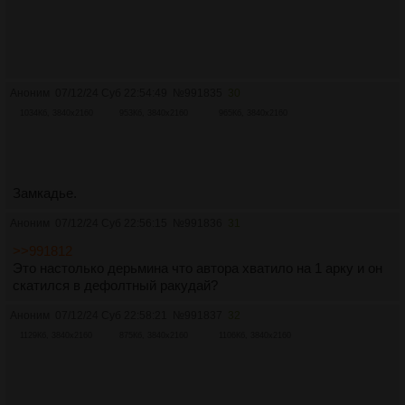
Аноним
07/12/24 Суб 22:54:49
№
991835
30
1034Кб, 3840x2160
953Кб, 3840x2160
965Кб, 3840x2160
Замкадье.
Аноним
07/12/24 Суб 22:56:15
№
991836
31
>>991812
Это настолько дерьмина что автора хватило на 1 арку и он
скатился в дефолтный ракудай?
Аноним
07/12/24 Суб 22:58:21
№
991837
32
1129Кб, 3840x2160
875Кб, 3840x2160
1106Кб, 3840x2160