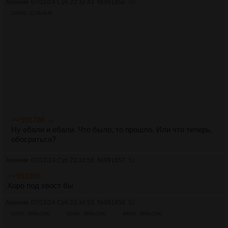
Аноним
07/12/24 Суб 23:32:43
№
991856
50
2050Кб, 2179x3145
>>991786 →
Ну ебали и ебали. Что было, то прошло. Или что теперь,
обосраться?
Аноним
07/12/24 Суб 23:33:56
№
991857
51
>>991856
Хоро под хвост бы
Аноним
07/12/24 Суб 23:34:53
№
991858
52
628Кб, 3840x2160
924Кб, 3840x2160
949Кб, 3840x2160