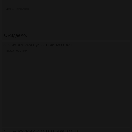
489Кб, 1920x1080
Ожидаемо.
Аноним
07/12/24 Суб 22:11:46
№
991821
17
866Кб, 701x1652
Аноним
07/12/24 Суб 22:13:33
№
991822
18