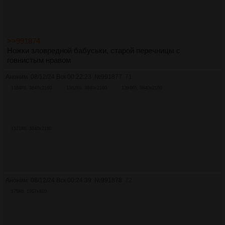
>>991874
Ножки зловредной бабуськи, старой перечницы с
говнистым нравом
Аноним
08/12/24 Вск 00:22:23
№
991877
71
1384Кб, 3840x2160
1362Кб, 3840x2160
1394Кб, 3840x2160
1521Кб, 3840x2160
Аноним
08/12/24 Вск 00:24:39
№
991878
72
175Кб, 1917x810