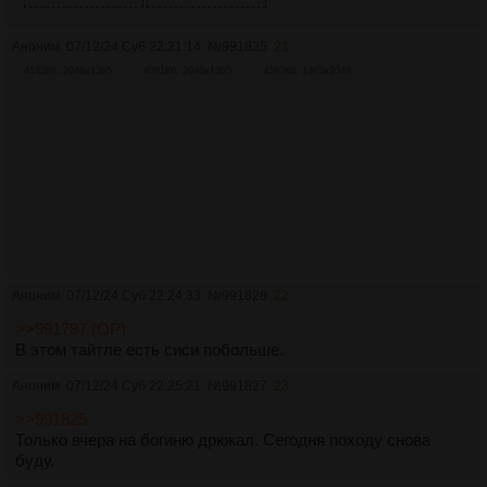
Аноним
07/12/24 Суб 22:21:14
№
991825
21
4143Кб, 2048x1365
4081Кб, 2048x1365
4582Кб, 1365x2048
Аноним
07/12/24 Суб 22:24:33
№
991826
22
>>991797 (OP)
В этом тайтле есть сиси побольше.
Аноним
07/12/24 Суб 22:25:21
№
991827
23
>>991825
Только вчера на богиню дрюкал. Сегодня походу снова
буду.