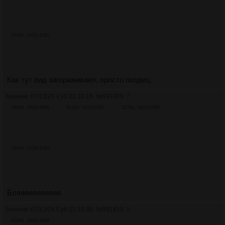
504Кб, 1920x1080
Как тут вид загораживают, просто пиздец.
Аноним
07/12/24 Суб 21:33:18
№
991809
7
784Кб, 1920x1080
652Кб, 1920x1080
327Кб, 1920x1080
289Кб, 1920x1080
Бляяяяяяяяяяя
Аноним
07/12/24 Суб 21:33:46
№
991810
8
412Кб, 1920x1080