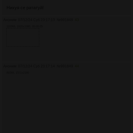
Нихуя се рататуй!
Аноним
07/12/24 Суб 23:17:13
№
991848
43
1163Кб, 1920x1080, 00:00:05
Аноним
07/12/24 Суб 23:17:14
№
991849
44
892Кб, 1571x2160