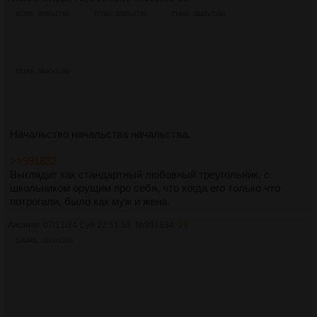
822Кб, 3840x2160
777Кб, 3840x2160
714Кб, 3840x2160
851Кб, 3840x2160
Начальство начальства начальства.
>>991832
Выглядит как стандартный любовный треугольник, с
школьником орущим про себя, что когда его только что
потрогали, было как муж и жена.
Аноним
07/12/24 Суб 22:51:53
№
991834
29
1364Кб, 1023x1280