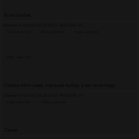
Есть сбитие.
Аноним
07/12/24 Суб 23:29:57
№
991854
48
744Кб, 3840x2160
855Кб, 3840x2160
910Кб, 3840x2160
868Кб, 3840x2160
Сасуга Айнз-сама, хороший выбор, а вот волк пидр.
Аноним
07/12/24 Суб 23:32:42
№
991855
49
852Кб, 1920x1080
1084Кб, 1920x1080
Сисек