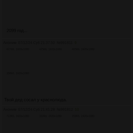
2099 год...
Аноним
07/12/24 Суб 21:37:50
№
991811
9
627Кб, 1920x1080
425Кб, 1920x1080
465Кб, 1920x1080
358Кб, 1920x1080
Твой дед сосал у краснолюда.
Аноним
07/12/24 Суб 21:41:28
№
991812
10
713Кб, 1920x1080
322Кб, 1920x1080
358Кб, 1920x1080