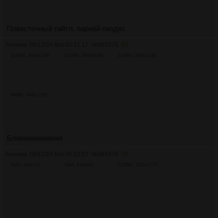
Повесточный тайтл, парней пиздят.
Аноним
08/12/24 Вск 00:21:17
№
991875
69
1140Кб, 3840x2160
1210Кб, 3840x2160
1198Кб, 3840x2160
960Кб, 3840x2160
Бляяяяяяяяяяяя
Аноним
08/12/24 Вск 00:22:07
№
991876
70
94Кб, 645x773
74Кб, 916x963
1233Кб, 1200x1775