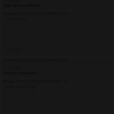
>>991838
jiggle физику забыли...
Аноним
07/12/24 Суб 23:08:44
№
991845
40
1006Кб, 3374x2158
>>991831
Аноним
07/12/24 Суб 23:14:36
№
991846
41
>>991845
Святое основание!
Аноним
07/12/24 Суб 23:16:26
№
991847
42
1850Кб, 1464x1080, 00:00:05