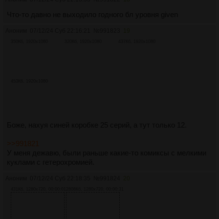
Что-то давно не выходило годного бл уровня given
Аноним
07/12/24 Суб 22:16:21
№
991823
19
350Кб, 1920x1080
320Кб, 1920x1080
437Кб, 1920x1080
453Кб, 1920x1080
Боже, нахуя синей коробке 25 серий, а тут только 12.
>>991821
У меня дежавю, были раньше какие-то комиксы с мелкими
куклами с гетерохромией.
Аноним
07/12/24 Суб 22:18:35
№
991824
20
431Кб, 1280x720, 00:00:01
2808Кб, 1280x720, 00:00:31