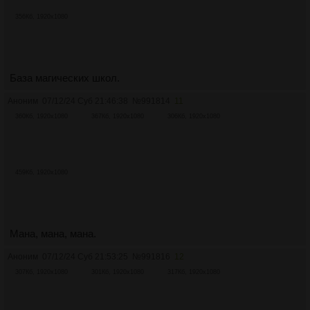
356Кб, 1920x1080
База магических школ.
Аноним
07/12/24 Суб 21:46:38
№
991814
11
360Кб, 1920x1080
367Кб, 1920x1080
306Кб, 1920x1080
459Кб, 1920x1080
Мана, мана, мана.
Аноним
07/12/24 Суб 21:53:25
№
991816
12
307Кб, 1920x1080
301Кб, 1920x1080
317Кб, 1920x1080