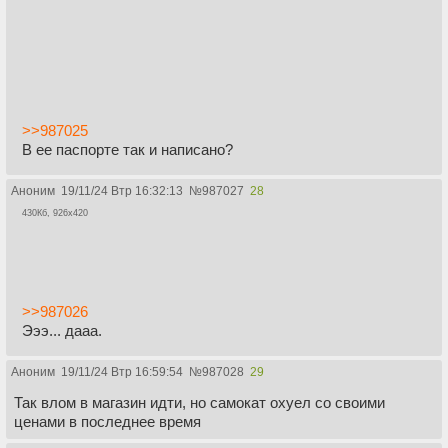
>>987025
В ее паспорте так и написано?
Аноним
19/11/24 Втр 16:32:13
№
987027
28
430Кб, 926x420
>>987026
Эээ... дааа.
Аноним
19/11/24 Втр 16:59:54
№
987028
29
Так влом в магазин идти, но самокат охуел со своими
ценами в последнее время