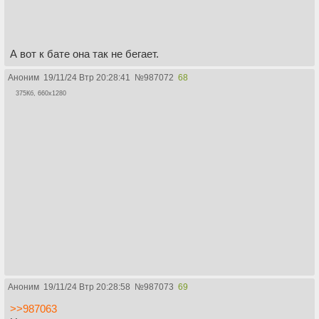
А вот к бате она так не бегает.
Аноним
19/11/24 Втр 20:28:41
№
987072
68
375Кб, 660x1280
Аноним
19/11/24 Втр 20:28:58
№
987073
69
>>987063