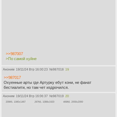
>>987007
>По самой хуйне
Аноним
19/11/24 Втр 16:00:23
№
987018
19
>>987017
Охуенные арты где Артурку ебут кони, не фанат
бестиалити, но там чет издрочился.
Аноним
19/11/24 Втр 16:06:37
№
987019
20
209Кб, 1080x1467
297Кб, 1088x1920
469Кб, 2000x2000