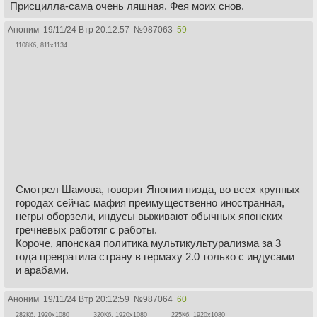
Присцилла-сама очень ляшная. Фея моих снов.
Аноним
19/11/24 Втр 20:12:57
№
987063
59
1108Кб, 811x1134
Смотрел Шамова, говорит Японии пизда, во всех крупных
городах сейчас мафия преимущественно иностранная,
негры оборзели, индусы выживают обычных японских
гречневых работяг с работы.
Короче, японская политика мультикультурализма за 3
года превратила страну в гермаху 2.0 только с индусами
и арабами.
Аноним
19/11/24 Втр 20:12:59
№
987064
60
282Кб, 1920x1080
320Кб, 1920x1080
225Кб, 1920x1080