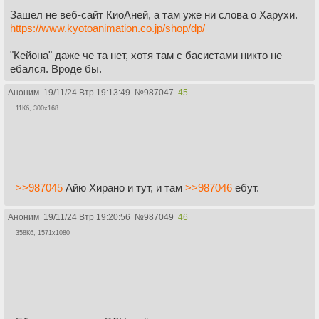
Зашел не веб-сайт КиоАней, а там уже ни слова о Харухи.
https://www.kyotoanimation.co.jp/shop/dp/
"Кейона" даже че та нет, хотя там с басистами никто не
ебался. Вроде бы.
Аноним
19/11/24 Втр 19:13:49
№
987047
45
11Кб, 300x168
>>987045
Айю Хирано и тут, и там
>>987046
ебут.
Аноним
19/11/24 Втр 19:20:56
№
987049
46
358Кб, 1571x1080