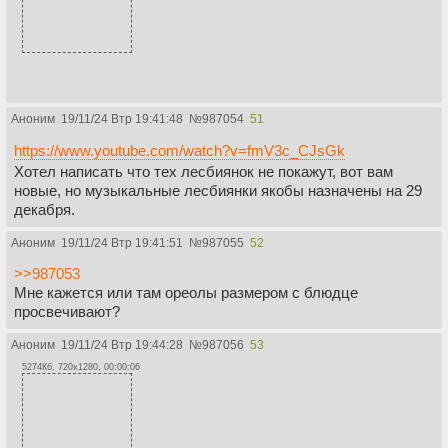
Аноним
19/11/24 Втр 19:41:48
№
987054
51
https://www.youtube.com/watch?v=fmV3c_CJsGk
Хотел написать что тех лесбиянок не покажут, вот вам
новые, но музыкальные лесбиянки якобы назначены на 29
декабря.
Аноним
19/11/24 Втр 19:41:51
№
987055
52
>>987053
Мне кажется или там ореолы размером с блюдце
просвечивают?
Аноним
19/11/24 Втр 19:44:28
№
987056
53
5274Кб, 720x1280, 00:00:06