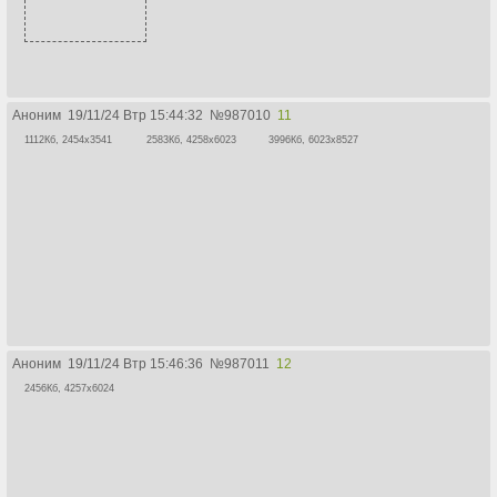
Аноним
19/11/24 Втр 15:44:32
№
987010
11
1112Кб, 2454x3541
2583Кб, 4258x6023
3996Кб, 6023x8527
Аноним
19/11/24 Втр 15:46:36
№
987011
12
2456Кб, 4257x6024