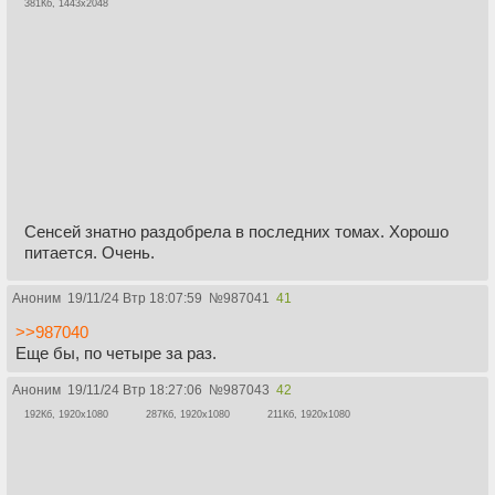
381Кб, 1443x2048
Сенсей знатно раздобрела в последних томах. Хорошо
питается. Очень.
Аноним
19/11/24 Втр 18:07:59
№
987041
41
>>987040
Еще бы, по четыре за раз.
Аноним
19/11/24 Втр 18:27:06
№
987043
42
192Кб, 1920x1080
287Кб, 1920x1080
211Кб, 1920x1080