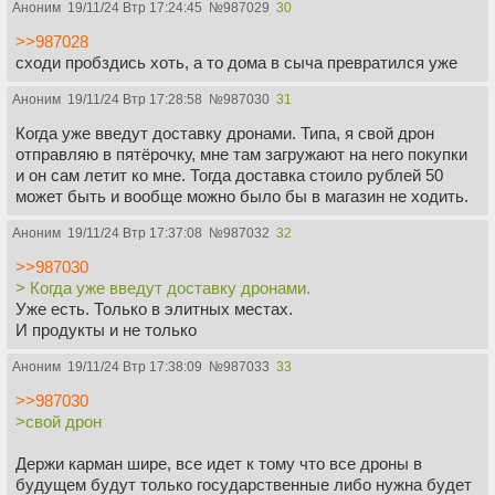
Аноним
19/11/24 Втр 17:24:45
№
987029
30
>>987028
сходи пробздись хоть, а то дома в сыча превратился уже
Аноним
19/11/24 Втр 17:28:58
№
987030
31
Когда уже введут доставку дронами. Типа, я свой дрон
отправляю в пятёрочку, мне там загружают на него покупки
и он сам летит ко мне. Тогда доставка стоило рублей 50
может быть и вообще можно было бы в магазин не ходить.
Аноним
19/11/24 Втр 17:37:08
№
987032
32
>>987030
> Когда уже введут доставку дронами.
Уже есть. Только в элитных местах.
И продукты и не только
Аноним
19/11/24 Втр 17:38:09
№
987033
33
>>987030
>свой дрон
Держи карман шире, все идет к тому что все дроны в
будущем будут только государственные либо нужна будет