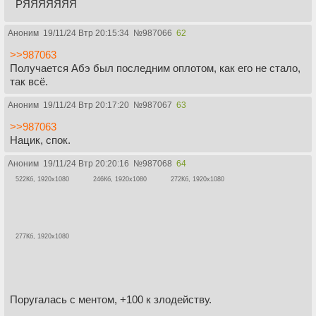
РЯЯЯЯЯЯЯ
Аноним
19/11/24 Втр 20:15:34
№
987066
62
>>987063
Получается Абэ был последним оплотом, как его не стало,
так всё.
Аноним
19/11/24 Втр 20:17:20
№
987067
63
>>987063
Нацик, спок.
Аноним
19/11/24 Втр 20:20:16
№
987068
64
522Кб, 1920x1080
246Кб, 1920x1080
272Кб, 1920x1080
277Кб, 1920x1080
Поругалась с ментом, +100 к злодейству.