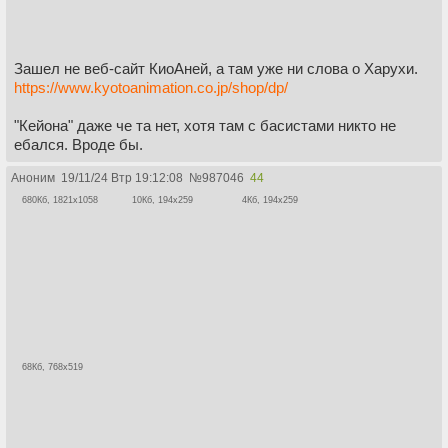
Зашел не веб-сайт КиоАней, а там уже ни слова о Харухи.
https://www.kyotoanimation.co.jp/shop/dp/
"Кейона" даже че та нет, хотя там с басистами никто не
ебался. Вроде бы.
Аноним
19/11/24 Втр 19:12:08
№
987046
44
680Кб, 1821x1058
10Кб, 194x259
4Кб, 194x259
68Кб, 768x519