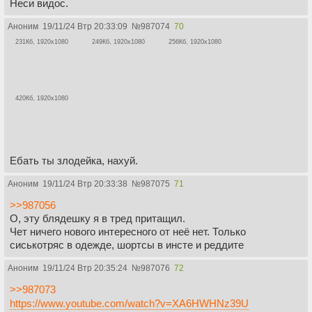
Неси видос.
Аноним
19/11/24 Втр 20:33:09
№
987074
70
231Кб, 1920x1080
249Кб, 1920x1080
256Кб, 1920x1080
420Кб, 1920x1080
Ебать ты злодейка, нахуй.
Аноним
19/11/24 Втр 20:33:38
№
987075
71
>>987056
О, эту блядешку я в тред притащил.
Чет ничего нового интересного от неё нет. Только
сиськотряс в одежде, шортсы в инсте и реддите
Аноним
19/11/24 Втр 20:35:24
№
987076
72
>>987073
https://www.youtube.com/watch?v=XA6HWHNz39U