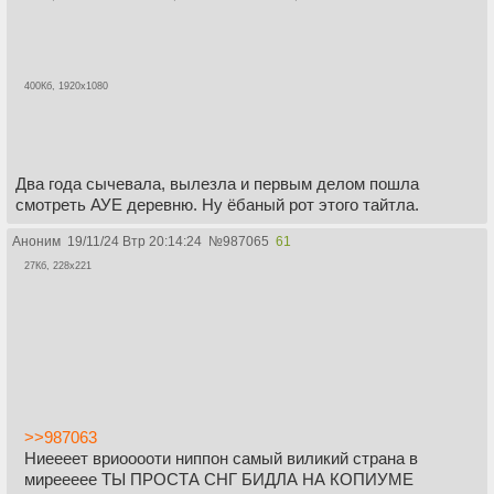
400Кб, 1920x1080
Два года сычевала, вылезла и первым делом пошла
смотреть АУЕ деревню. Ну ёбаный рот этого тайтла.
Аноним
19/11/24 Втр 20:14:24
№
987065
61
27Кб, 228x221
>>987063
Ниеееет вриооооти ниппон самый виликий страна в
миреееее ТЫ ПРОСТА СНГ БИДЛА НА КОПИУМЕ