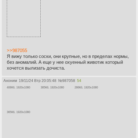
>>987055
Я вижу только соски, они крупные, но в пределах нормы,
без аномалий. А еще у нее охуенный животик который
хочется вылизать дочиста.
Аноним
19/11/24 Втр 20:05:48
№
987058
54
406Кб, 1920x1080
385Кб, 1920x1080
286Кб, 1920x1080
365Кб, 1920x1080