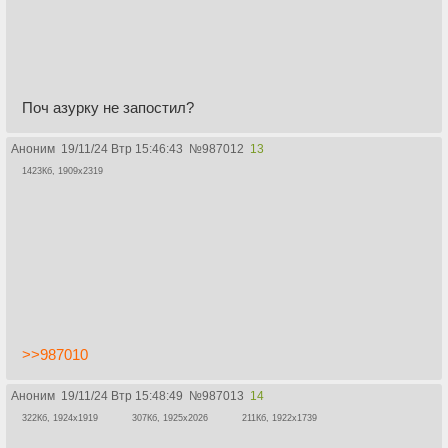
Поч азурку не запостил?
Аноним
19/11/24 Втр 15:46:43
№
987012
13
1423Кб, 1909x2319
>>987010
Аноним
19/11/24 Втр 15:48:49
№
987013
14
322Кб, 1924x1919
307Кб, 1925x2026
211Кб, 1922x1739