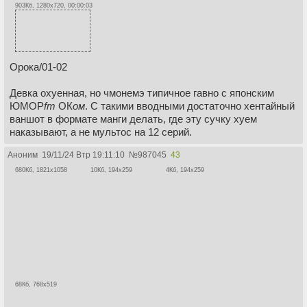
903Кб, 1280x720, 00:00:03
Орока/01-02
Девка охуенная, но чмонемэ типичное гавно с японским
ЮМОР
fm
ОК
ом
. С такими вводными достаточно хентайный
ваншот в формате манги делать, где эту сучку хуем
наказывают, а не мультос на 12 серий.
Аноним
19/11/24 Втр 19:11:10
№
987045
43
680Кб, 1821x1058
10Кб, 194x259
4Кб, 194x259
68Кб, 768x519