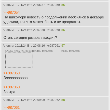
Аноним
19/11/24 Втр 20:06:37
№
987059
55
>>987054
На шикомори новость о продолжении лесбиянок в декабре
удалили, так что может быть и не продолжат.
Аноним
19/11/24 Втр 20:07:38
№
987060
56
Стоп, сегодня резира выходит?
Аноним
19/11/24 Втр 20:08:16
№
987061
57
5737Кб, 1280x720, 00:00:16
214Кб, 1920x1080
202Кб, 1920x1080
>>987059
Ээээээээээээ
>>987060
Завтра
Аноним
19/11/24 Втр 20:09:09
№
987062
58
>>987061