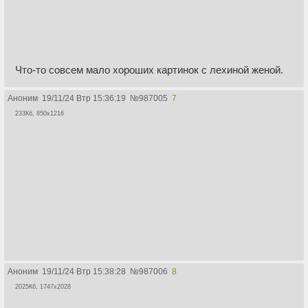
Что-то совсем мало хороших картинок с лехиной женой.
Аноним
19/11/24 Втр 15:36:19
№
987005
7
233Кб, 850x1216
Аноним
19/11/24 Втр 15:38:28
№
987006
8
2025Кб, 1747x2028