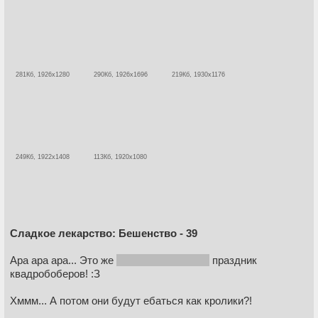
281Кб, 1926x1280
290Кб, 1926x1696
219Кб, 1930x1176
249Кб, 1922x1408
113Кб, 1920x1080
Сладкое лекарство: Бешенство - 39
Ара ара ара... Это же
запрещенный в РФ
праздник
квадробоберов! :З
Хммм... А потом они будут ебаться как кролики?!