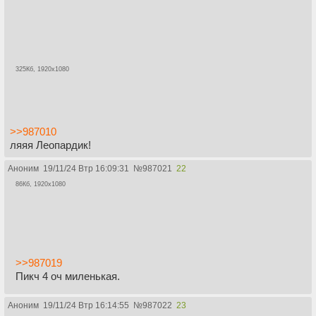
325Кб, 1920x1080
>>987010
ляяя Леопардик!
Аноним
19/11/24 Втр 16:09:31
№
987021
22
86Кб, 1920x1080
>>987019
Пикч 4 оч миленькая.
Аноним
19/11/24 Втр 16:14:55
№
987022
23