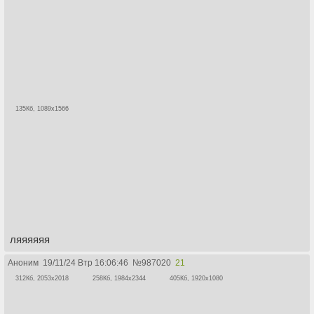
135Кб, 1089x1566
ляяяяяя
Аноним
19/11/24 Втр 16:06:46
№
987020
21
312Кб, 2053x2018
258Кб, 1984x2344
405Кб, 1920x1080