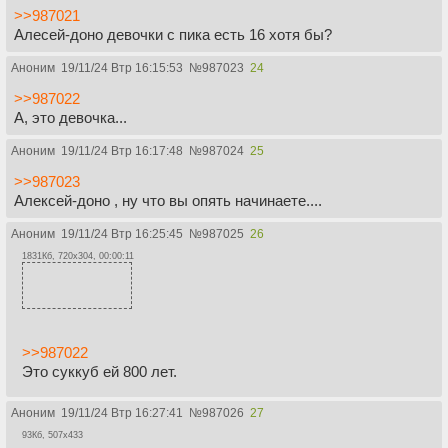
>>987021
Алесей-доно девочки с пика есть 16 хотя бы?
Аноним
19/11/24 Втр 16:15:53
№
987023
24
>>987022
А, это девочка...
Аноним
19/11/24 Втр 16:17:48
№
987024
25
>>987023
Алексей-доно , ну что вы опять начинаете....
Аноним
19/11/24 Втр 16:25:45
№
987025
26
1831Кб, 720x304, 00:00:11
>>987022
Это суккуб ей 800 лет.
Аноним
19/11/24 Втр 16:27:41
№
987026
27
93Кб, 507x433