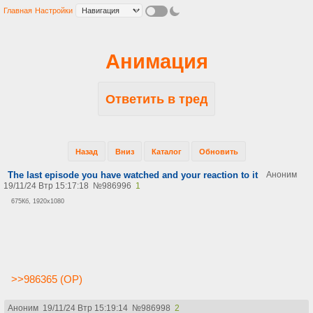
Главная
Настройки
Анимация
Ответить в тред
Назад
Вниз
Каталог
Обновить
The last episode you have watched and your reaction to it
Аноним
19/11/24 Втр 15:17:18
№
986996
1
675Кб, 1920x1080
>>986365 (OP)
Аноним
19/11/24 Втр 15:19:14
№
986998
2