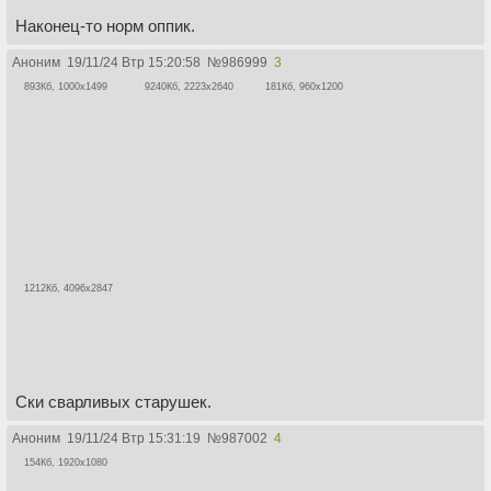
Наконец-то норм оппик.
Аноним
19/11/24 Втр 15:20:58
№
986999
3
893Кб, 1000x1499
9240Кб, 2223x2640
181Кб, 960x1200
1212Кб, 4096x2847
Ски сварливых старушек.
Аноним
19/11/24 Втр 15:31:19
№
987002
4
154Кб, 1920x1080