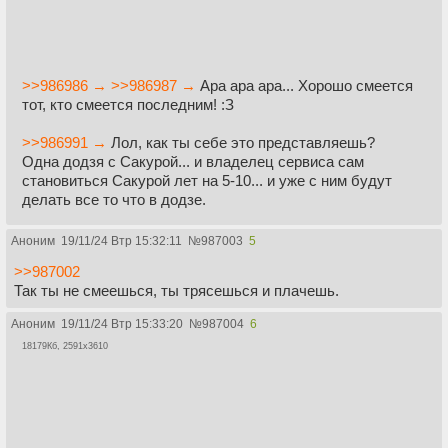
>>986986 →
>>986987 →
Ара ара ара... Хорошо смеется
тот, кто смеется последним! :З
>>986991 →
Лол, как ты себе это представляешь?
Одна додзя с Сакурой... и владелец сервиса сам
становиться Сакурой лет на 5-10... и уже с ним будут
делать все то что в додзе.
Аноним
19/11/24 Втр 15:32:11
№
987003
5
>>987002
Так ты не смеешься, ты трясешься и плачешь.
Аноним
19/11/24 Втр 15:33:20
№
987004
6
18179Кб, 2591x3610