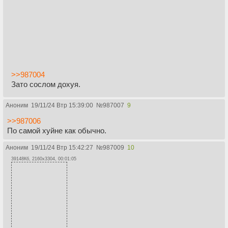
>>987004
Зато сослом дохуя.
Аноним
19/11/24 Втр 15:39:00
№
987007
9
>>987006
По самой хуйне как обычно.
Аноним
19/11/24 Втр 15:42:27
№
987009
10
39148Кб, 2160x3304, 00:01:05