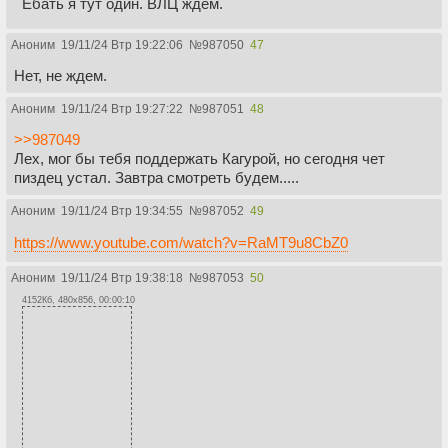
Ебать я тут один. ВЛЦ ждём.
Аноним
19/11/24 Втр 19:22:06
№
987050
47
Нет, не ждем.
Аноним
19/11/24 Втр 19:27:22
№
987051
48
>>987049
Лех, мог бы тебя поддержать Кагурой, но сегодня чет
пиздец устал. Завтра смотреть будем.....
Аноним
19/11/24 Втр 19:34:55
№
987052
49
https://www.youtube.com/watch?v=RaMT9u8CbZ0
Аноним
19/11/24 Втр 19:38:18
№
987053
50
4152Кб, 480x856, 00:00:10