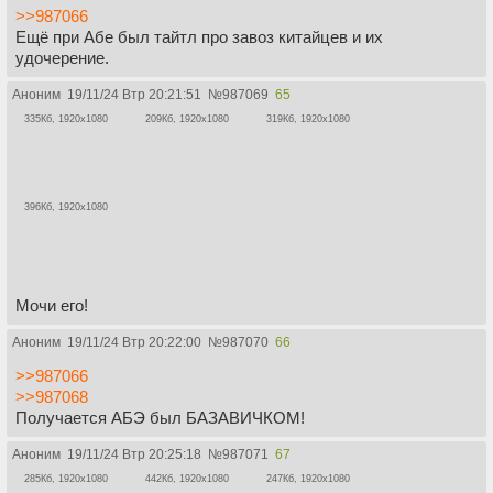
>>987066
Ещё при Абе был тайтл про завоз китайцев и их
удочерение.
Аноним
19/11/24 Втр 20:21:51
№
987069
65
335Кб, 1920x1080
209Кб, 1920x1080
319Кб, 1920x1080
396Кб, 1920x1080
Мочи его!
Аноним
19/11/24 Втр 20:22:00
№
987070
66
>>987066
>>987068
Получается АБЭ был БАЗАВИЧКОМ!
Аноним
19/11/24 Втр 20:25:18
№
987071
67
285Кб, 1920x1080
442Кб, 1920x1080
247Кб, 1920x1080