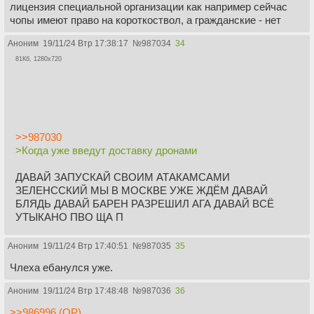
лицензия специальной организации как например сейчас
чопы имеют право на короткоствол, а гражданские - нет
Аноним
19/11/24 Втр 17:38:17
№
987034
34
81Кб, 1280x720
>>987030
>Когда уже введут доставку дронами
ДАВАЙ ЗАПУСКАЙ СВОИМ АТАКАМСАМИ
ЗЕЛЕНССКИЙ МЫ В МОСКВЕ УЖЕ ЖДЁМ ДАВАЙ
БЛЯДЬ ДАВАЙ БАРЕН РАЗРЕШИЛ АГА ДАВАЙ ВСЁ
УТЫКАНО ПВО ЩА П
Аноним
19/11/24 Втр 17:40:51
№
987035
35
Члеха ебанулся уже.
Аноним
19/11/24 Втр 17:48:48
№
987036
36
>>986996 (OP)