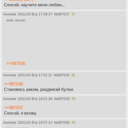
Сенсей, научите меня любви...
Аноним
19/11/24 Втр 17:49:37
№
987037
37
483Кб, 984x900
>>987036
Аноним
19/11/24 Втр 17:52:11
№
987038
38
>>987036
Становись раком, раздвигай булки.
Аноним
19/11/24 Втр 18:01:38
№
987039
39
>>987037
Сенсей, я вхожу.
Аноним
19/11/24 Втр 18:07:14
№
987040
40