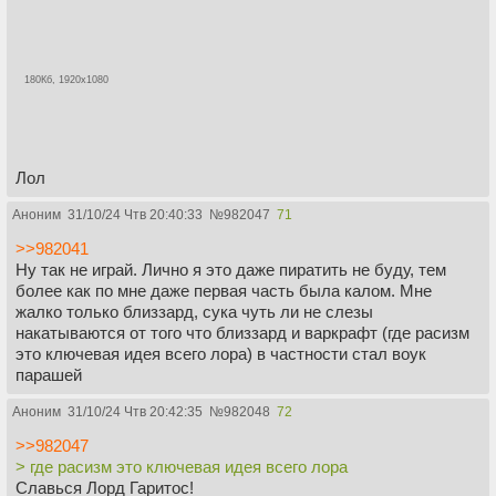
180Кб, 1920x1080
Лол
Аноним
31/10/24 Чтв 20:40:33
№
982047
71
>>982041
Ну так не играй. Лично я это даже пиратить не буду, тем
более как по мне даже первая часть была калом. Мне
жалко только близзард, сука чуть ли не слезы
накатываются от того что близзард и варкрафт (где расизм
это ключевая идея всего лора) в частности стал воук
парашей
Аноним
31/10/24 Чтв 20:42:35
№
982048
72
>>982047
> где расизм это ключевая идея всего лора
Славься Лорд Гаритос!