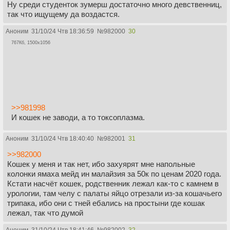
Ну среди студенток зумерш достаточно много девственниц,
так что ищущему да воздастся.
Аноним
31/10/24 Чтв 18:36:59
№
982000
30
767Кб, 1500x1056
>>981998
И кошек не заводи, а то токсоплазма.
Аноним
31/10/24 Чтв 18:40:40
№
982001
31
>>982000
Кошек у меня и так нет, ибо захуярят мне напольные
колонки ямаха мейд ин малайзия за 50к по ценам 2020 года.
Кстати насчёт кошек, родственник лежал как-то с камнем в
урологии, там челу с палаты яйцо отрезали из-за кошачьего
трипака, ибо они с тней ебались на простыни где кошак
лежал, так что думой