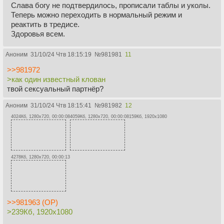
Слава богу не подтвердилось, прописали таблы и уколы.
Теперь можно переходить в нормальный режим и
реактить в тредисе.
Здоровья всем.
Аноним
31/10/24 Чтв 18:15:19
№
981981
11
>>981972
>как один известный клован
твой сексуальный партнёр?
Аноним
31/10/24 Чтв 18:15:41
№
981982
12
4024Кб, 1280x720, 00:00:08
4059Кб, 1280x720, 00:00:08
159Кб, 1920x1080
4278Кб, 1280x720, 00:00:13
>>981963 (OP)
>239Кб, 1920x1080