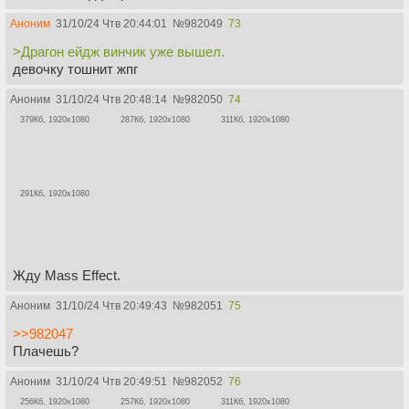
Аноним
31/10/24 Чтв 20:44:01
№
982049
73
>Драгон ейдж винчик уже вышел.
девочку тошнит жпг
Аноним
31/10/24 Чтв 20:48:14
№
982050
74
379Кб, 1920x1080
287Кб, 1920x1080
311Кб, 1920x1080
291Кб, 1920x1080
Жду Mass Effect.
Аноним
31/10/24 Чтв 20:49:43
№
982051
75
>>982047
Плачешь?
Аноним
31/10/24 Чтв 20:49:51
№
982052
76
256Кб, 1920x1080
257Кб, 1920x1080
311Кб, 1920x1080