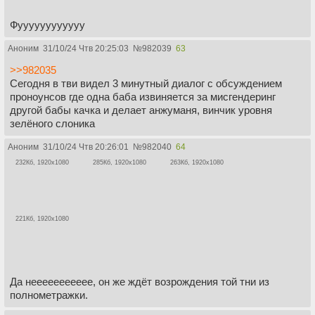
Фуууууууууууу
Аноним
31/10/24 Чтв 20:25:03
№
982039
63
>>982035
Сегодня в тви видел 3 минутный диалог с обсуждением
проноунсов где одна баба извиняется за мисгендеринг
другой бабы качка и делает анжуманя, винчик уровня
зелёного слоника
Аноним
31/10/24 Чтв 20:26:01
№
982040
64
232Кб, 1920x1080
285Кб, 1920x1080
263Кб, 1920x1080
221Кб, 1920x1080
Да неееееееееее, он же ждёт возрождения той тни из
полнометражки.