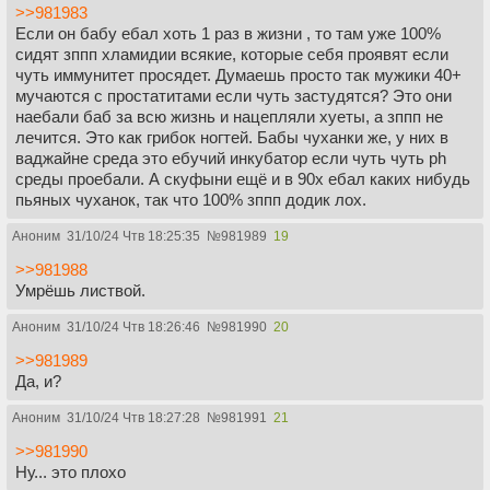
>>981983
Если он бабу ебал хоть 1 раз в жизни , то там уже 100%
сидят зппп хламидии всякие, которые себя проявят если
чуть иммунитет просядет. Думаешь просто так мужики 40+
мучаются с простатитами если чуть застудятся? Это они
наебали баб за всю жизнь и нацепляли хуеты, а зппп не
лечится. Это как грибок ногтей. Бабы чуханки же, у них в
ваджайне среда это ебучий инкубатор если чуть чуть ph
среды проебали. А скуфыни ещё и в 90х ебал каких нибудь
пьяных чуханок, так что 100% зппп додик лох.
Аноним
31/10/24 Чтв 18:25:35
№
981989
19
>>981988
Умрёшь листвой.
Аноним
31/10/24 Чтв 18:26:46
№
981990
20
>>981989
Да, и?
Аноним
31/10/24 Чтв 18:27:28
№
981991
21
>>981990
Ну... это плохо