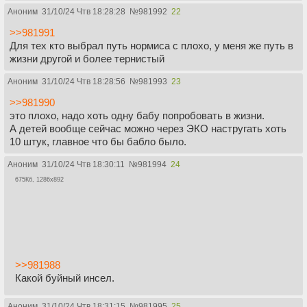
Аноним
31/10/24 Чтв 18:28:28
№
981992
22
>>981991
Для тех кто выбрал путь нормиса с плохо, у меня же путь в
жизни другой и более тернистый
Аноним
31/10/24 Чтв 18:28:56
№
981993
23
>>981990
это плохо, надо хоть одну бабу попробовать в жизни.
А детей вообще сейчас можно через ЭКО настругать хоть
10 штук, главное что бы бабло было.
Аноним
31/10/24 Чтв 18:30:11
№
981994
24
675Кб, 1286x892
>>981988
Какой буйный инсел.
Аноним
31/10/24 Чтв 18:31:15
№
981995
25