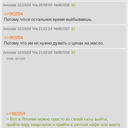
Аноним
31/10/24 Чтв 20:59:56
№
982056
80
>>982054
Потому что в остальное время вьёбываешь.
Аноним
31/10/24 Чтв 21:01:24
№
982057
81
>>982054
Потому что им не нужно думать о ценах на масло.
Аноним
31/10/24 Чтв 21:02:08
№
982058
82
321Кб, 407x525
>>982054
> Вот в Японии можно просто из своей хаты выйти,
пройти пару кварталов и прийти в уютное кафе или манга