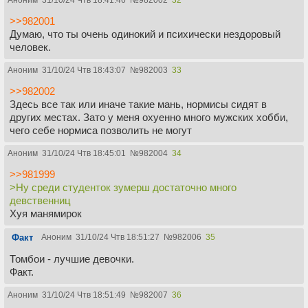
Аноним
31/10/24 Чтв 18:41:46
№
982002
32
>>982001
Думаю, что ты очень одинокий и психически нездоровый
человек.
Аноним
31/10/24 Чтв 18:43:07
№
982003
33
>>982002
Здесь все так или иначе такие мань, нормисы сидят в
других местах. Зато у меня охуенно много мужских хобби,
чего себе нормиса позволить не могут
Аноним
31/10/24 Чтв 18:45:01
№
982004
34
>>981999
>Ну среди студенток зумерш достаточно много
девственниц
Хуя манямирок
Факт
Аноним
31/10/24 Чтв 18:51:27
№
982006
35
Томбои - лучшие девочки.
Факт.
Аноним
31/10/24 Чтв 18:51:49
№
982007
36