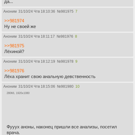
да...
Аноним
31/10/24 Чтв 18:10:36
№
981975
7
>>981974
Ну не своей же
Аноним
31/10/24 Чтв 18:11:17
№
981976
8
>>981975
Лёхиной?
Аноним
31/10/24 Чтв 18:12:19
№
981978
9
>>981976
Лёха хранит свою анальную девственность
Аноним
31/10/24 Чтв 18:15:06
№
981980
10
280Кб, 1920x1080
Фууух аноны, наконец пришли все анализы, посетил
врача.