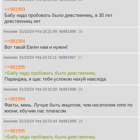
>>981993
Бабу надо пробовать было девственниц, в 30 лет
девственниц нет
Аноним
31/10/24 Чтв 18:31:49
№
981996
26
>>981994
Вот такой Евген нам и нужен!
Аноним
31/10/24 Чтв 18:32:11
№
981997
27
>>981995
>Бабу надо пробовать было девственниц
Паранджа, я щас тебя успокою нахуй навсегда
Аноним
31/10/24 Чтв 18:32:50
№
981998
28
>>981994
Факты, мань. Лучше быть инцелом, чем носителем зппп по
жизни, ебучим лас плагасом
Аноним
31/10/24 Чтв 18:33:44
№
981999
29
>>981995
>Бабу надо пробовать было девственниц