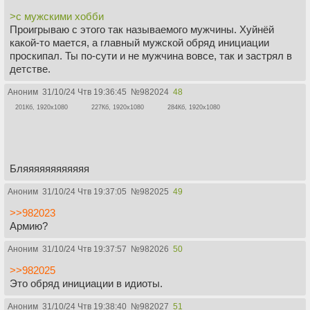
>с мужскими хобби
Проигрываю с этого так называемого мужчины. Хуйнёй
какой-то мается, а главный мужской обряд инициации
проскипал. Ты по-сути и не мужчина вовсе, так и застрял в
детстве.
Аноним
31/10/24 Чтв 19:36:45
№
982024
48
201Кб, 1920x1080
227Кб, 1920x1080
284Кб, 1920x1080
Бляяяяяяяяяяяя
Аноним
31/10/24 Чтв 19:37:05
№
982025
49
>>982023
Армию?
Аноним
31/10/24 Чтв 19:37:57
№
982026
50
>>982025
Это обряд инициации в идиоты.
Аноним
31/10/24 Чтв 19:38:40
№
982027
51