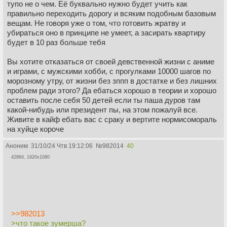
тупо не о чем. Её буквально нужно будет учить как
правильно переходить дорогу и всяким подобным базовым
вещам. Не говоря уже о том, что готовить жратву и
убираться оно в принципе не умеет, а засирать квартиру
будет в 10 раз больше тебя
Вы хотите отказаться от своей девственной жизни с аниме
и играми, с мужскими хобби, с прогулками 10000 шагов по
морозному утру, от жизни без зппп в достатке и без лишних
проблем ради этого? Да ебаться хорошо в теории и хорошо
оставить после себя 50 детей если ты паша дуров там
какой-нибудь или президент пы, на этом пожалуй все.
Живите в кайф ебать вас с сраку и вертите нормисомораль
на хуйце короче
Аноним
31/10/24 Чтв 19:12:06
№
982014
40
428Кб, 1920x1080
>>982013
>что такое зумерша?