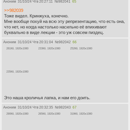
Аноним
31/10/24 Чтв 20:27:11
№
982041
65
>>982039
Тоже видел. Кринжуха, конечно.
Мне вообще похуй на всю эту репрезентацию, что есть она,
что нет, но когда настолько насильно её впихивают
буквально в виде лекции - это уж совсем пиздец.
Аноним
31/10/24 Чтв 20:31:04
№
982042
66
261Кб, 1920x1080
233Кб, 1920x1080
252Кб, 1920x1080
235Кб, 1920x1080
Это наша кроличья лапка, и нам его доить.
Аноним
31/10/24 Чтв 20:32:35
№
982043
67
290Кб, 1920x1080
265Кб, 1920x1080
319Кб, 1920x1080