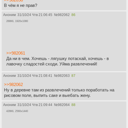
В чём я не прав?
Аноним
31/10/24 Чтв 21:06:45
№
982062
86
268Кб, 1920x1080
>>982061
Да ни в чем. Хочешь - лягушку потаскай, хочешь - в
лавочку сладостей сходи. Уйма развлечений!
Аноним
31/10/24 Чтв 21:08:41
№
982063
87
>>982062
Ну в деревне там из развлечений только поработать на
рисовом поле, выпить саке и выебать жену.
Аноним
31/10/24 Чтв 21:09:44
№
982064
88
428Кб, 2560x1440