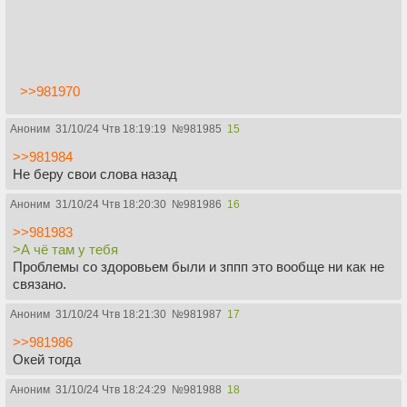
>>981970
Аноним
31/10/24 Чтв 18:19:19
№
981985
15
>>981984
Не беру свои слова назад
Аноним
31/10/24 Чтв 18:20:30
№
981986
16
>>981983
>А чё там у тебя
Проблемы со здоровьем были и зппп это вообще ни как не
связано.
Аноним
31/10/24 Чтв 18:21:30
№
981987
17
>>981986
Окей тогда
Аноним
31/10/24 Чтв 18:24:29
№
981988
18