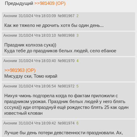
Предыдущий
>>981409 (OP)
Аноним
31/10/24 Чтв 18:03:09
№
981967
2
Как же тяжело не дрочить хотя бы один день...
Аноним
31/10/24 Чтв 18:03:10
№
981968
3
Праздник колхоза сука))
Куда тебе до праздников белых людей, село ебаное
Аноним
31/10/24 Чтв 18:03:40
№
981970
4
>>981963 (OP)
Мисудзу ски, Томо кирай
Аноним
31/10/24 Чтв 18:06:54
№
981972
5
Нихуя чмонь подгорела когда по фактам приложили с
праздником урожая. Праздник белых людей у него блять
сссука)) иди отпразднуй ещё рождество блять 25 как один
известный клован
Аноним
31/10/24 Чтв 18:09:42
№
981974
6
Лучше бы день потери девственности праздновали. Ах,