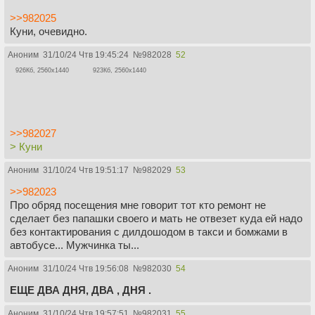
>>982025
Куни, очевидно.
Аноним
31/10/24 Чтв 19:45:24
№
982028
52
926Кб, 2560x1440
923Кб, 2560x1440
>>982027
> Куни
Аноним
31/10/24 Чтв 19:51:17
№
982029
53
>>982023
Про обряд посещения мне говорит тот кто ремонт не
сделает без папашки своего и мать не отвезет куда ей надо
без контактирования с дилдошодом в такси и бомжами в
автобусе... Мужчинка ты...
Аноним
31/10/24 Чтв 19:56:08
№
982030
54
ЕЩЕ ДВА ДНЯ, ДВА , ДНЯ .
Аноним
31/10/24 Чтв 19:57:51
№
982031
55