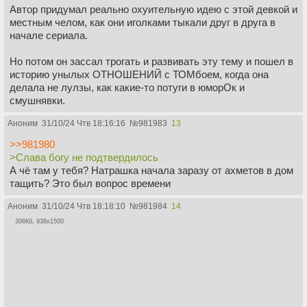
Автор придумал реально охуительную идею с этой девкой и
местным челом, как они иголками тыкали друг в друга в
начале сериала.
Но потом он зассал трогать и развивать эту тему и пошел в
историю унылых ОТНОШЕНИЙ с ТОМбоем, когда она
делала не лулзы, как какие-то потуги в юморОк и
смушнявки.
Аноним
31/10/24 Чтв 18:16:16
№
981983
13
>>981980
>Слава богу не подтвердилось
А чё там у тебя? Натрашка начала заразу от ахметов в дом
тащить? Это был вопрос времени
Аноним
31/10/24 Чтв 18:18:10
№
981984
14
306Кб, 938x1500