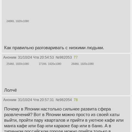
246Кб, 1920x1080
Как правильно разговаривать с низкими людьми.
Аноним
31/10/24 Чтв 20:54:53
№
982053
77
254Кб, 1920x1080
271Кб, 1920x1080
264Кб, 1920x1080
Лолчё
Аноним
31/10/24 Чтв 20:57:31
№
982054
78
Почему в Японии настолько сильнее развита сфера
развлечений? Вот в Японии можно просто из своей хаты
выйти, пройти пару кварталов и прийти в уютное кафе или
манга кафе или бар или караоке бар или в баню. А в
типичном российском городе можно прийти только в