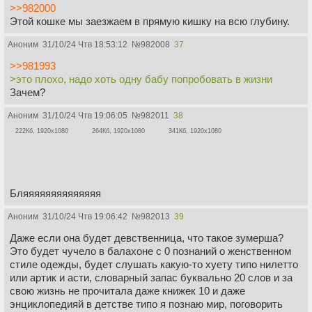
>>982000
Этой кошке мы заезжаем в прямую кишку на всю глубину.
Аноним
31/10/24 Чтв 18:53:12
№
982008
37
>>981993
>это плохо, надо хоть одну бабу попробовать в жизни
Зачем?
Аноним
31/10/24 Чтв 19:06:05
№
982011
38
222Кб, 1920x1080
264Кб, 1920x1080
341Кб, 1920x1080
Бляяяяяяяяяяяяяя
Аноним
31/10/24 Чтв 19:06:42
№
982013
39
Даже если она будет девственница, что такое зумерша?
Это будет чучело в балахоне с 0 познаний о женственном
стиле одежды, будет слушать какую-то хуету типо нилетто
или артик и асти, словарный запас буквально 20 слов и за
свою жизнь не прочитала даже книжек 10 и даже
энциклопедияй в детстве типо я познаю мир, поговорить