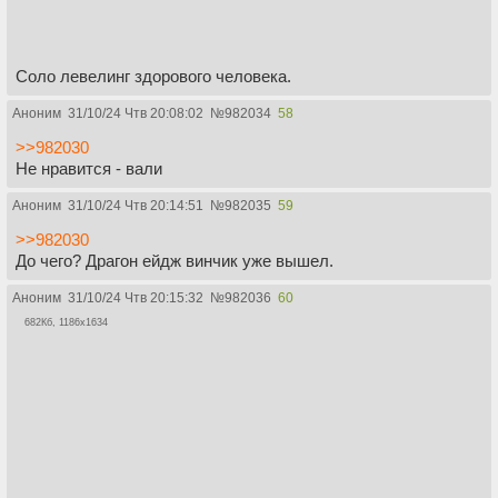
Соло левелинг здорового человека.
Аноним
31/10/24 Чтв 20:08:02
№
982034
58
>>982030
Не нравится - вали
Аноним
31/10/24 Чтв 20:14:51
№
982035
59
>>982030
До чего? Драгон ейдж винчик уже вышел.
Аноним
31/10/24 Чтв 20:15:32
№
982036
60
682Кб, 1186x1634