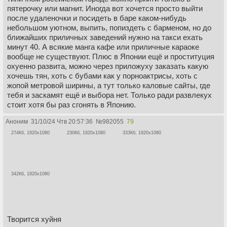
пятерочку или магнит. Иногда вот хочется просто выйти
после удаленочки и посидеть в баре каком-нибудь
небольшом уютном, выпить, попиздеть с барменом, но до
ближайших приличных заведений нужно на такси ехать
минут 40. А всякие манга кафе или приличные караоке
вообще не существуют. Плюс в Японии ещё и проституция
охуенно развита, можно через приложуху заказать какую
хочешь тян, хоть с бубами как у порноактрисы, хоть с
жопой метровой ширины, а тут только каловые сайты, где
тебя и заскамят ещё и выбора нет. Только ради развлекух
стоит хотя бы раз сгонять в Японию.
Аноним
31/10/24 Чтв 20:57:36
№
982055
79
274Кб, 1920x1080
230Кб, 1920x1080
333Кб, 1920x1080
342Кб, 1920x1080
Творится хуйня