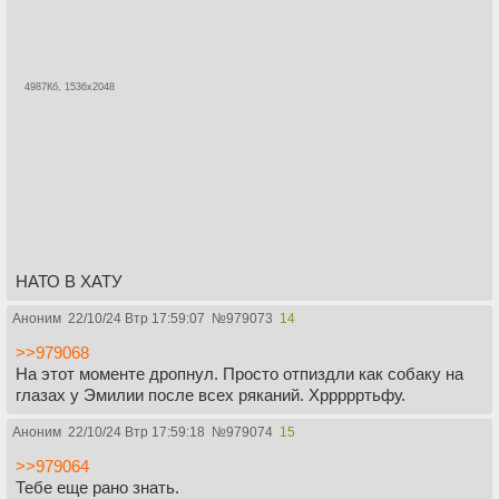
4987Кб, 1536x2048
НАТО В ХАТУ
Аноним
22/10/24 Втр 17:59:07
№
979073
14
>>979068
На этот моменте дропнул. Просто отпиздли как собаку на
глазах у Эмилии после всех ряканий. Хррррртьфу.
Аноним
22/10/24 Втр 17:59:18
№
979074
15
>>979064
Тебе еще рано знать.