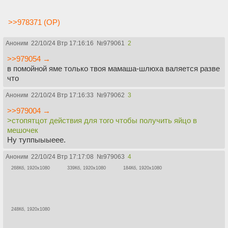
>>978371 (OP)
Аноним
22/10/24 Втр 17:16:16
№
979061
2
>>979054 →
в помойной яме только твоя мамаша-шлюха валяется разве
что
Аноним
22/10/24 Втр 17:16:33
№
979062
3
>>979004 →
>стопятцот действия для того чтобы получить яйцо в
мешочек
Ну туппыыыеее.
Аноним
22/10/24 Втр 17:17:08
№
979063
4
268Кб, 1920x1080
339Кб, 1920x1080
184Кб, 1920x1080
248Кб, 1920x1080