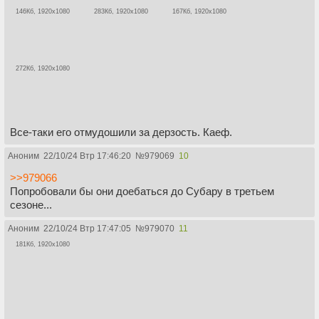
146Кб, 1920x1080
283Кб, 1920x1080
167Кб, 1920x1080
272Кб, 1920x1080
Все-таки его отмудошили за дерзость. Каеф.
Аноним
22/10/24 Втр 17:46:20
№
979069
10
>>979066
Попробовали бы они доебаться до Субару в третьем
сезоне...
Аноним
22/10/24 Втр 17:47:05
№
979070
11
181Кб, 1920x1080