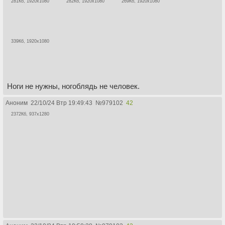
281Кб, 1920x1080
282Кб, 1920x1080
269Кб, 1920x1080
339Кб, 1920x1080
Ноги не нужны, ногоблядь не человек.
Аноним
22/10/24 Втр 19:49:43
№
979102
42
2372Кб, 937x1280