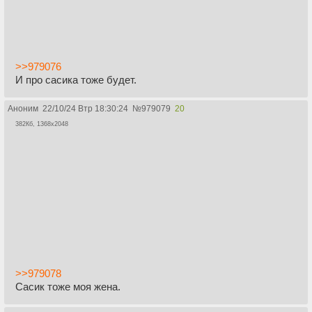
>>979076
И про сасика тоже будет.
Аноним
22/10/24 Втр 18:30:24
№
979079
20
382Кб, 1368x2048
>>979078
Сасик тоже моя жена.