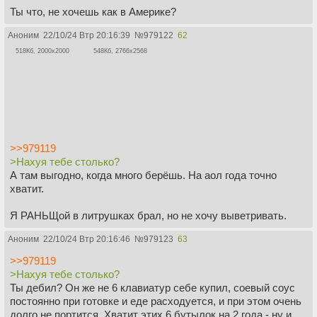
Ты что, не хочешь как в Америке?
Аноним
22/10/24 Втр 20:16:39
№
979122
62
518Кб, 2000x2000
548Кб, 2766x2568
>>979119
>Нахуя тебе столько?
А там выгодно, когда много берёшь. На аол года точно
хватит.
Я РАНЬЩой в литрушках брал, но не хочу выветривать.
Аноним
22/10/24 Втр 20:16:46
№
979123
63
>>979119
>Нахуя тебе столько?
Ты дебил? Он же не 6 клавиатур себе купил, соевый соус
постоянно при готовке и еде расходуется, и при этом очень
долго не портится. Хватит этих 6 бутылок на 2 года - ну и