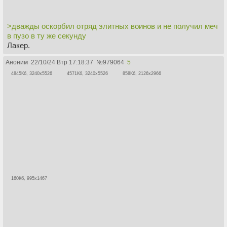
>дважды оскорбил отряд элитных воинов и не получил меч
в пузо в ту же секунду
Лакер.
Аноним
22/10/24 Втр 17:18:37
№
979064
5
4845Кб, 3240x5526
4571Кб, 3240x5526
858Кб, 2126x2966
160Кб, 995x1467