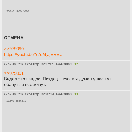
338Кб, 1920x1080
ОТМЕНА
>>979090
https://youtu.be/Y7uMjajEREU
Аноним
22/10/24 Втр 19:27:05
№
979092
32
>>979091
Видел этот видос. Пиздец шиза, а я думал у нас тут
ебанутые все живут.
Аноним
22/10/24 Втр 19:30:24
№
979093
33
132Кб, 288x371