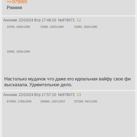
>>979069
Ряяяяя
Аноним
22/10/24 Втр 17:48:10
№
979071
12
197Кб, 1920x1080
153Кб, 1920x1080
218Кб, 1920x1080
183Кб, 1920x1080
Настолько мудачок что даже его идеальная вайфу свое фи
высказала. Удивительное дело.
Аноним
22/10/24 Втр 17:57:10
№
979072
13
8730Кб, 1768x2500
2846Кб, 1267x2007
2572Кб, 947x1500