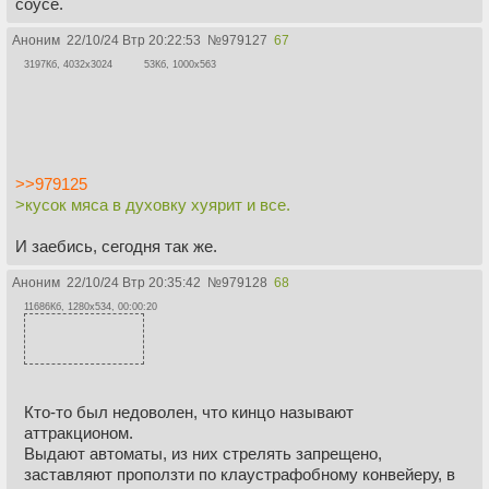
соусе.
Аноним
22/10/24 Втр 20:22:53
№
979127
67
3197Кб, 4032x3024
53Кб, 1000x563
>>979125
>кусок мяса в духовку хуярит и все.
И заебись, сегодня так же.
Аноним
22/10/24 Втр 20:35:42
№
979128
68
11686Кб, 1280x534, 00:00:20
Кто-то был недоволен, что кинцо называют
аттракционом.
Выдают автоматы, из них стрелять запрещено,
заставляют проползти по клаустрафобному конвейеру, в