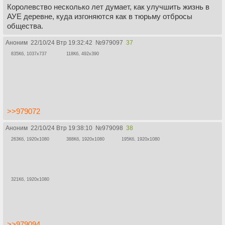
Королевство несколько лет думает, как улучшить жизнь в
АУЕ деревне, куда изгоняются как в тюрьму отбросы
общества.
Аноним
22/10/24 Втр 19:32:42
№
979097
37
835Кб, 1037x737
118Кб, 492x390
>>979072
Аноним
22/10/24 Втр 19:38:10
№
979098
38
263Кб, 1920x1080
388Кб, 1920x1080
195Кб, 1920x1080
321Кб, 1920x1080
>>979094