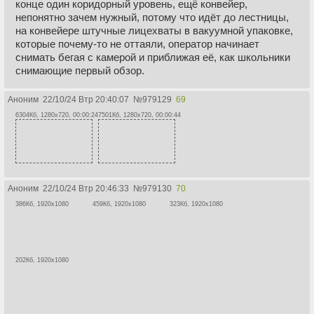
конце один коридорный уровень, ещё конвейер,
непонятно зачем нужный, потому что идёт до лестницы,
на конвейере штучные лицехваты в вакуумной упаковке,
которые почему-то не оттаяли, оператор начинает
снимать бегая с камерой и приближая её, как школьники
снимающие первый обзор.
Аноним
22/10/24 Втр 20:40:07
№
979129
69
6304Кб, 1280x720, 00:00:24
7501Кб, 1280x720, 00:00:44
Аноним
22/10/24 Втр 20:46:33
№
979130
70
386Кб, 1920x1080
459Кб, 1920x1080
323Кб, 1920x1080
202Кб, 1920x1080