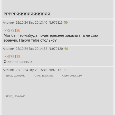
РРРРРЯЯЯЯЯЯЯЯЯЯЯЯ
Аноним
22/10/24 Втр 20:13:40
№
979119
59
>>979116
Мог бы что-нибудь по-интереснее заказать, а не сою
ебаную. Нахуя тебе столько?
Аноним
22/10/24 Втр 20:14:52
№
979120
60
>>979119
Соевые ванные.
Аноним
22/10/24 Втр 20:15:46
№
979121
61
516Кб, 1920x1080
414Кб, 1920x1080
421Кб, 1920x1080
413Кб, 1920x1080