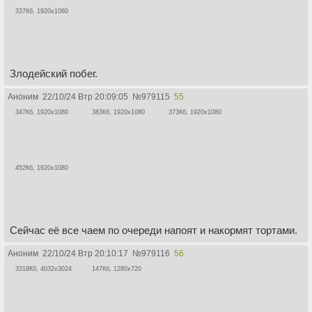
337Кб, 1920x1080
Злодейский побег.
Аноним
22/10/24 Втр 20:09:05
№
979115
55
347Кб, 1920x1080
383Кб, 1920x1080
373Кб, 1920x1080
452Кб, 1920x1080
Сейчас её все чаем по очереди напоят и накормят тортами.
Аноним
22/10/24 Втр 20:10:17
№
979116
56
3318Кб, 4032x3024
147Кб, 1280x720