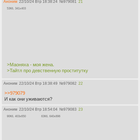
Аноним
22/10/24 Втр 18:38:24
№
979081
21
53Кб, 341x403
>Маоняха - моя жена.
>Тайтл про девственную проститутку
Аноним
22/10/24 Втр 18:38:49
№
979082
22
>>979079
И как они уживаются?
Аноним
22/10/24 Втр 18:54:04
№
979083
23
90Кб, 403x650
63Кб, 640x896