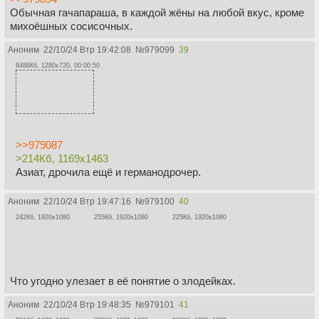
Обычная гачапараша, в каждой жёны на любой вкус, кроме
михоёшных сосисочных.
Аноним
22/10/24 Втр 19:42:08
№
979099
39
8488Кб, 1280x720, 00:00:50
>>979087
>214Кб, 1169x1463
Азиат, дрочила ещё и германодрочер.
Аноним
22/10/24 Втр 19:47:16
№
979100
40
242Кб, 1920x1080
255Кб, 1920x1080
225Кб, 1920x1080
Что угодно улезает в её понятие о злодейках.
Аноним
22/10/24 Втр 19:48:35
№
979101
41