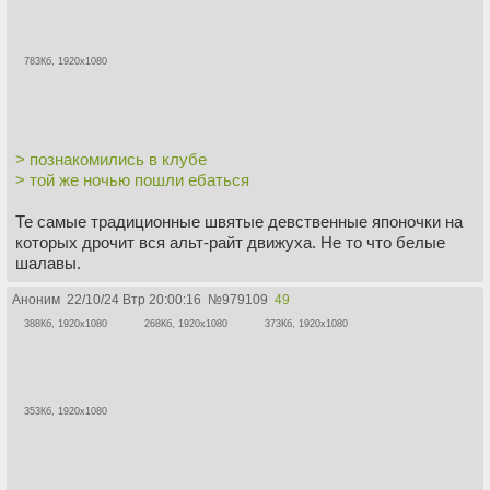
783Кб, 1920x1080
> познакомились в клубе
> той же ночью пошли ебаться
Те самые традиционные швятые девственные японочки на
которых дрочит вся альт-райт движуха. Не то что белые
шалавы.
Аноним
22/10/24 Втр 20:00:16
№
979109
49
388Кб, 1920x1080
268Кб, 1920x1080
373Кб, 1920x1080
353Кб, 1920x1080