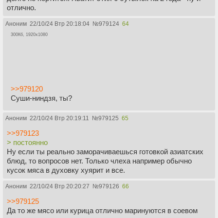
отлично.
Аноним
22/10/24 Втр 20:18:04
№
979124
64
300Кб, 1920x1080
>>979120
Суши-ниндзя, ты?
Аноним
22/10/24 Втр 20:19:11
№
979125
65
>>979123
> постоянно
Ну если ты реально заморачиваешься готовкой азиатских
блюд, то вопросов нет. Только члеха например обычно
кусок мяса в духовку хуярит и все.
Аноним
22/10/24 Втр 20:20:27
№
979126
66
>>979125
Да то же мясо или курица отлично маринуются в соевом