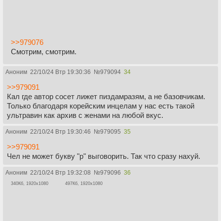
>>979076
Смотрим, смотрим.
Аноним
22/10/24 Втр 19:30:36
№
979094
34
>>979091
Кал где автор сосет лижет пиздамразям, а не базовчикам.
Только благодаря корейским инцелам у нас есть такой
ультравин как архив с женами на любой вкус.
Аноним
22/10/24 Втр 19:30:46
№
979095
35
>>979091
Чел не может букву "р" выговорить. Так что сразу нахуй.
Аноним
22/10/24 Втр 19:32:08
№
979096
36
340Кб, 1920x1080
497Кб, 1920x1080