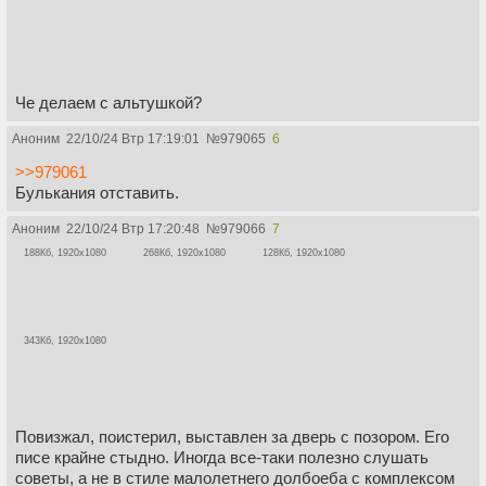
Че делаем с альтушкой?
Аноним
22/10/24 Втр 17:19:01
№
979065
6
>>979061
Булькания отставить.
Аноним
22/10/24 Втр 17:20:48
№
979066
7
188Кб, 1920x1080
268Кб, 1920x1080
128Кб, 1920x1080
343Кб, 1920x1080
Повизжал, поистерил, выставлен за дверь с позором. Его
писе крайне стыдно. Иногда все-таки полезно слушать
советы, а не в стиле малолетнего долбоеба с комплексом