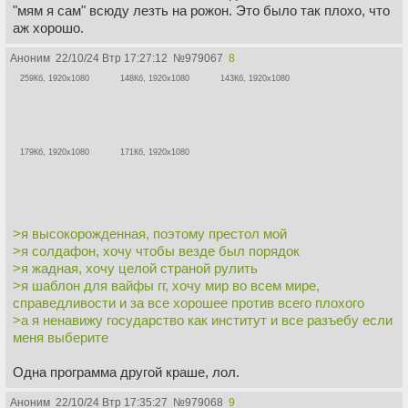
"мям я сам" всюду лезть на рожон. Это было так плохо, что
аж хорошо.
Аноним
22/10/24 Втр 17:27:12
№
979067
8
259Кб, 1920x1080
148Кб, 1920x1080
143Кб, 1920x1080
179Кб, 1920x1080
171Кб, 1920x1080
>я высокорожденная, поэтому престол мой
>я солдафон, хочу чтобы везде был порядок
>я жадная, хочу целой страной рулить
>я шаблон для вайфы гг, хочу мир во всем мире,
справедливости и за все хорошее против всего плохого
>а я ненавижу государство как институт и все разъебу если
меня выберите
Одна программа другой краше, лол.
Аноним
22/10/24 Втр 17:35:27
№
979068
9