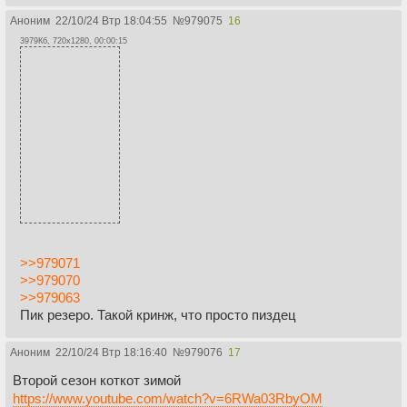
Аноним
22/10/24 Втр 18:04:55
№
979075
16
3979Кб, 720x1280, 00:00:15
>>979071
>>979070
>>979063
Пик резеро. Такой кринж, что просто пиздец
Аноним
22/10/24 Втр 18:16:40
№
979076
17
Второй сезон коткот зимой
https://www.youtube.com/watch?v=6RWa03RbyOM