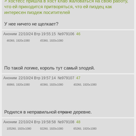
> хостесс пришла в хост клаб жаловаться на свою работу,
что ей приходится притворяться, что ей пиздец как
интересен пиздеж поситителей
У нее ничего не щелкает?
Аноним
22/10/24 Втр 19:55:15
№
979106
46
463Кб, 1920x1080
453Кб, 1920x1080
По такой логике, король тут самый злодей.
Аноним
22/10/24 Втр 19:57:14
№
979107
47
468Кб, 1920x1080
403Кб, 1920x1080
402Кб, 1920x1080
Родился в неправильной
стране
деревне.
Аноним
22/10/24 Втр 19:58:58
№
979108
48
1052Кб, 1920x1080
922Кб, 1920x1080
652Кб, 1920x1080