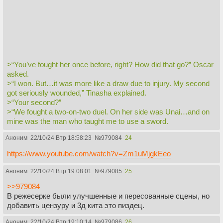
>“You’ve fought her once before, right? How did that go?” Oscar
asked.
>“I won. But…it was more like a draw due to injury. My second
got seriously wounded,” Tinasha explained.
>“Your second?”
>“We fought a two-on-two duel. On her side was Unai…and on
mine was the man who taught me to use a sword.
Аноним
22/10/24 Втр 18:58:23
№
979084
24
https://www.youtube.com/watch?v=Zm1uMjgkEeo
Аноним
22/10/24 Втр 19:08:01
№
979085
25
>>979084
В режесерке были улучшенные и пересованные сцены, но
добавить цензуру и 3д кита это пиздец.
Аноним
22/10/24 Втр 19:10:14
№
979086
26