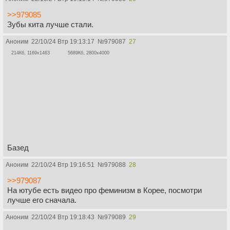
>>979085
Зубы кита лучше стали.
Аноним
22/10/24 Втр 19:13:17
№
979087
27
214Кб, 1169x1463
5689Кб, 2800x4000
Базед
Аноним
22/10/24 Втр 19:16:51
№
979088
28
>>979087
На ютубе есть видео про феминизм в Корее, посмотри
лучше его сначала.
Аноним
22/10/24 Втр 19:18:43
№
979089
29