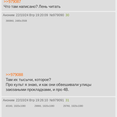
>>979087
Что там написано? Лень читать
Аноним
22/10/24 Втр 19:20:09
№
979090
30
3908Кб, 2480x3508
>>979088
Там их тысычи, которое?
Про культ я знаю, и как они обвешивали улицы
заюзаными прокладками, и про 4B.
Аноним
22/10/24 Втр 19:26:10
№
979091
31
401Кб, 1920x1080
296Кб, 1920x1080
297Кб, 1920x1080