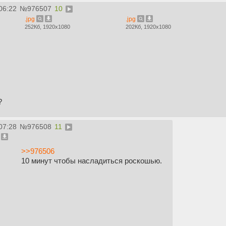
06:22
№
976507
10
.jpg
.jpg
252Кб, 1920x1080
202Кб, 1920x1080
?
07:28
№
976508
11
>>976506
10 минут чтобы насладиться роскошью.