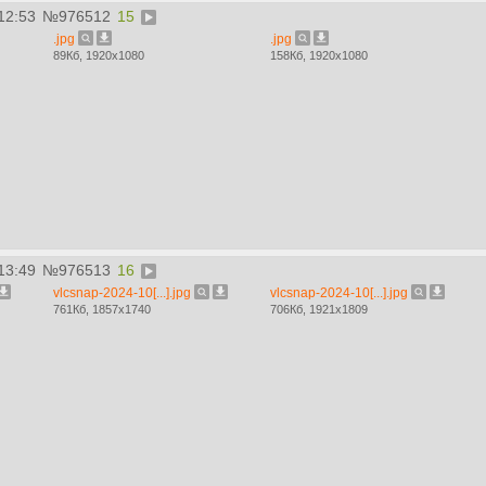
12:53
№
976512
15
.jpg
.jpg
89Кб, 1920x1080
158Кб, 1920x1080
13:49
№
976513
16
vlcsnap-2024-10[...].jpg
vlcsnap-2024-10[...].jpg
761Кб, 1857x1740
706Кб, 1921x1809