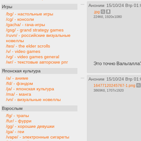
Аноним
15/10/24 Втр 01:
Игры
.jpg
/bg/ - настольные игры
224Кб, 1920x1080
/cg/ - консоли
/gacha/ - гача-игры
/gsg/ - grand strategy games
/ruvn/ - российские визуальные
новеллы
/tes/ - the elder scrolls
/v/ - video games
/vg/ - video games general
/wr/ - текстовые авторские рпг
Это точно Вальгалла
Японская культура
/a/ - аниме
Аноним
15/10/24 Втр 01:
/fd/ - фэндом
16477120245767-1.png
/ja/ - японская культура
3869Кб, 1707x1920
/ma/ - манга
/vn/ - визуальные новеллы
Взрослым
/fg/ - трапы
/fur/ - фурри
/gg/ - хорошие девушки
/ga/ - геи
/vape/ - электронные сигареты