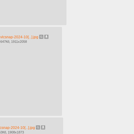
vlcsnap-2024-10[...].jpg
647Кб, 1911x2058
lcsnap-2024-10[...].jpg
63Кб, 1908x1873