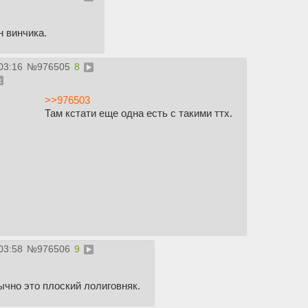
н винчика.
03:16
№
976505
8
>>976503
Там кстати еще одна есть с такими ттх.
03:58
№
976506
9
ычно это плоский лолиговняк.