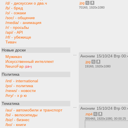
/d/ - дискуссии о два.ч
.jpg
701Кб, 1920x1080
/b/ - бред
/o/ - оэкаки
/soc/ - общение
/media/ - анимация
/r/ - просьбы
/api/ - API
/rf/ - убежище
Тивач
Новые доски
Аноним
15/10/24 Втр 00:
Мужикач
Искусственный интеллект
.jpg
NeuroFap
191Кб, 1920x1080
(18+)
Политика
/int/ - international
/po/ - политика
/news/ - новости
/hry/ - х р ю
Тематика
Аноним
15/10/24 Втр 00:
/au/ - автомобили и транспорт
.mp4
/bi/ - велосипеды
3554Кб, 1920x1080, 00:00:25
/biz/ - бизнес
/bo/ - книги