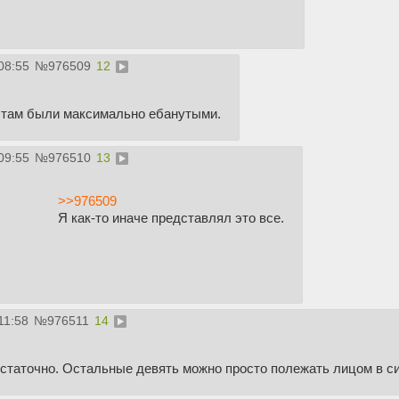
08:55
№
976509
12
 там были максимально ебанутыми.
09:55
№
976510
13
>>976509
Я как-то иначе представлял это все.
11:58
№
976511
14
статочно. Остальные девять можно просто полежать лицом в си