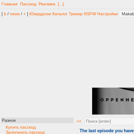
Главная
Пасскод
Реклама
[...]
[
b
/
news
/
+
]
Юзердоски
Каталог
Трекер
NSFW
Настройки
Разное
<<
Купить пасскод
The last episode you have
Залогинить пасскод