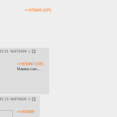
>>975845 (OP)
42:51
№
976499
2
>>976497 (OP)
Мамка-сан...
45:13
№
976500
3
>>976499