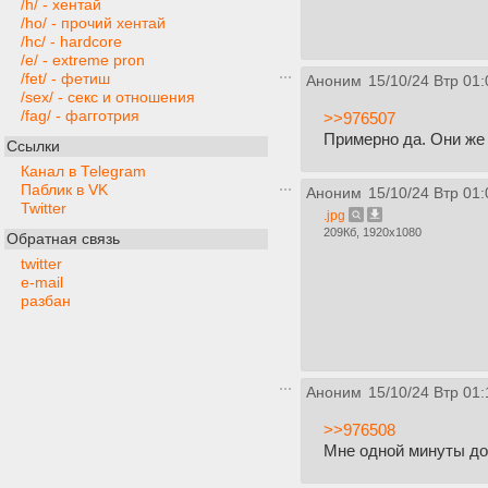
/h/ - хентай
/ho/ - прочий хентай
/hc/ - hardcore
/e/ - extreme pron
/fet/ - фетиш
Аноним
15/10/24 Втр 01:
/sex/ - секс и отношения
/fag/ - фагготрия
>>976507
Примерно да. Они же
Ссылки
Канал в Telegram
Паблик в VK
Аноним
15/10/24 Втр 01:
Twitter
.jpg
209Кб, 1920x1080
Обратная связь
twitter
e-mail
разбан
Аноним
15/10/24 Втр 01:
>>976508
Мне одной минуты до