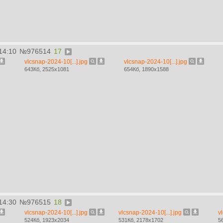
14:10
№
976514
17
vlcsnap-2024-10[...].jpg
vlcsnap-2024-10[...].jpg
643Кб, 2525x1081
654Кб, 1890x1588
14:30
№
976515
18
vlcsnap-2024-10[...].jpg
vlcsnap-2024-10[...].jpg
v
524Кб, 1923x2034
531Кб, 2178x1702
5