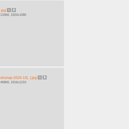
.jpg
133Кб, 1920x1080
vlcsnap-2024-10[...].jpg
468Кб, 1916x1210