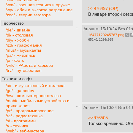
/wm/ - военная техника и оружие
>>976497 (OP)
/wp/ - обои и высокое разрешение
В январе второй сезо
/zog/ - теории заговора
Творчество
Аноним
15/10/24 Втр 01:
/de/ - дизайн
/di/ - столовая
16477120245767.png
652Кб, 1024x995
/diy/ - хобби
/izd/ - графомания
/mus/ - музыканты
/pa/ - живопись
/p/ - фото
/wrk/ - РАБота и карьера
/trv/ - путешествия
Техника и софт
/ai/ - искусственный интеллект
/gd/ - gamedev
/hw/ - компьютерное железо
/mobi/ - мобильные устройства и
приложения
Аноним
15/10/24 Втр 01:
/pr/ - программирование
/ra/ - радиотехника
>>976505
/s/ - программы
Только временно. Об
/t/ - техника
/web/ - веб-мастера