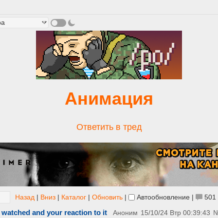
Анимация
Ответить в тред
Назад
|
Вниз
|
Каталог
|
Обновить
|
Автообновление
|
501
 watched and your reaction to it
Аноним
15/10/24 Втр 00:39:43