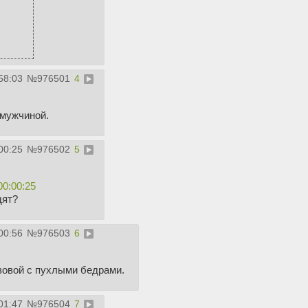
58:03
№
976501
4
 мужчиной.
00:25
№
976502
5
00:00:25
дят?
00:56
№
976503
6
зовой с пухлыми бедрами.
01:47
№
976504
7