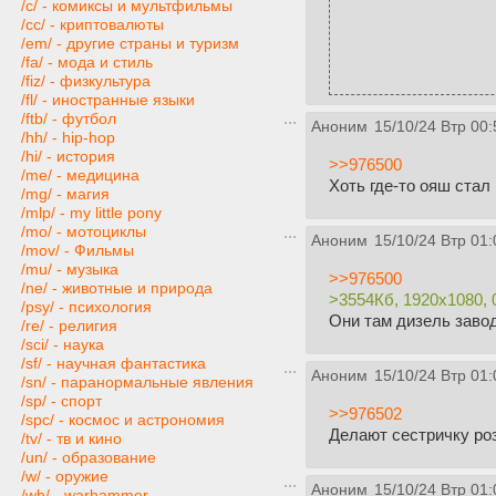
/c/ - комиксы и мультфильмы
/cc/ - криптовалюты
/em/ - другие страны и туризм
/fa/ - мода и стиль
/fiz/ - физкультура
/fl/ - иностранные языки
/ftb/ - футбол
Аноним
15/10/24 Втр 00:
/hh/ - hip-hop
/hi/ - история
>>976500
/me/ - медицина
Хоть где-то ояш стал
/mg/ - магия
/mlp/ - my little pony
/mo/ - мотоциклы
Аноним
15/10/24 Втр 01:
/mov/ - Фильмы
/mu/ - музыка
>>976500
/ne/ - животные и природа
>3554Кб, 1920x1080, 
/psy/ - психология
Они там дизель заво
/re/ - религия
/sci/ - наука
/sf/ - научная фантастика
Аноним
15/10/24 Втр 01:
/sn/ - паранормальные явления
/sp/ - спорт
>>976502
/spc/ - космос и астрономия
Делают сестричку ро
/tv/ - тв и кино
/un/ - образование
/w/ - оружие
Аноним
15/10/24 Втр 01:
/wh/ - warhammer