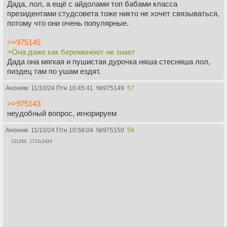
Дада, лол, а ещё с айдолами топ бабами класса
президентами студсовета тоже никто не хочет связываться,
потому что они очень популярные.
>>975145
>Она даже как беременеют не знает
Дада она мягкая и пушистая дурочка няша стесняша лол,
пиздец там по ушам ездят.
Аноним
11/10/24 Птн 10:45:41
№
975149
57
>>975143
неудобный вопрос, игнорируем
Аноним
11/10/24 Птн 10:58:04
№
975150
58
1212Кб, 1713x2424