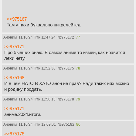
>>975167
Там у няхи буквально пикрелейтед.
Аноним
11/10/24 Птн 11:47:24
№
975172
77
>>975171
Про бывших знаю. В самом аниме то измен, как нравится
лехи нету.
Аноним
11/10/24 Птн 11:52:36
№
975175
78
>>975168
И в чем НАТО В ХАТО анон не прав? Ради таких нях можно
и родину продать.
Аноним
11/10/24 Птн 11:56:13
№
975178
79
>>975171
аниме.2024.итоги.
Аноним
11/10/24 Птн 12:09:01
№
975182
80
>>975178