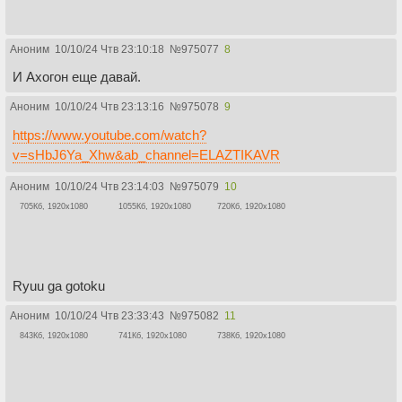
Аноним
10/10/24 Чтв 23:10:18
№
975077
8
И Ахогон еще давай.
Аноним
10/10/24 Чтв 23:13:16
№
975078
9
https://www.youtube.com/watch?
v=sHbJ6Ya_Xhw&ab_channel=ELAZTIKAVR
Аноним
10/10/24 Чтв 23:14:03
№
975079
10
705Кб, 1920x1080
1055Кб, 1920x1080
720Кб, 1920x1080
Ryuu ga gotoku
Аноним
10/10/24 Чтв 23:33:43
№
975082
11
843Кб, 1920x1080
741Кб, 1920x1080
738Кб, 1920x1080