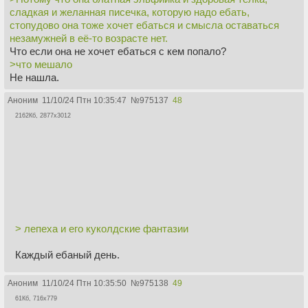
сладкая и желанная писечка, которую надо ебать,
стопудово она тоже хочет ебаться и смысла оставаться
незамужней в её-то возрасте нет.
Что если она не хочет ебаться с кем попало?
>что мешало
Не нашла.
Аноним
11/10/24 Птн 10:35:47
№
975137
48
2162Кб, 2877x3012
> лепеха и его куколдские фантазии
Каждый ебаный день.
Аноним
11/10/24 Птн 10:35:50
№
975138
49
61Кб, 716x779