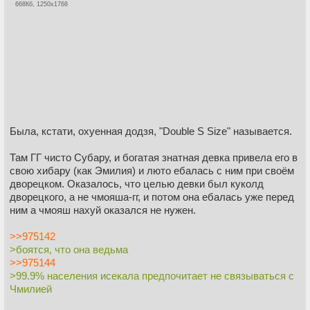
668Кб, 1250x1768
Была, кстати, охуенная додзя, "Double S Size" называется.
Там ГГ чисто Субару, и богатая знатная девка привела его в
свою хибару (как Эмилия) и люто ебалась с ним при своём
дворецком. Оказалось, что целью девки был куколд
дворецкого, а не чмояша-гг, и потом она ебалась уже перед
ним а чмояш нахуй оказался не нужен.
>>975142
>боятся, что она ведьма
>>975144
>99.9% населения исекала предпочитает не связываться с
Чмилией