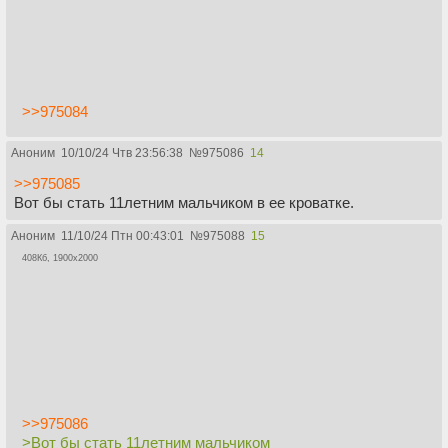
>>975084
Аноним
10/10/24 Чтв 23:56:38
№
975086
14
>>975085
Вот бы стать 11летним мальчиком в ее кроватке.
Аноним
11/10/24 Птн 00:43:01
№
975088
15
408Кб, 1900x2000
>>975086
>Вот бы стать 11летним мальчиком