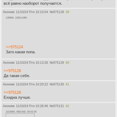
всё равно наоборот получается.
Аноним
11/10/24 Птн 10:10:04
№
975128
39
1268Кб, 1920x1080
>>975124
Зато какая попа.
Аноним
11/10/24 Птн 10:13:26
№
975129
40
>>975128
Да такая себе.
Аноним
11/10/24 Птн 10:20:22
№
975130
41
>>975128
Ехидна лучше.
Аноним
11/10/24 Птн 10:28:46
№
975131
42
10156Кб, 960x540, 00:02:00