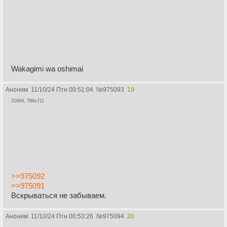
Wakagimi wa oshimai
Аноним
11/10/24 Птн 00:51:04
№
975093
19
216Кб, 789x711
>>975092
>>975091
Вскрываться не забываем.
Аноним
11/10/24 Птн 00:53:26
№
975094
20