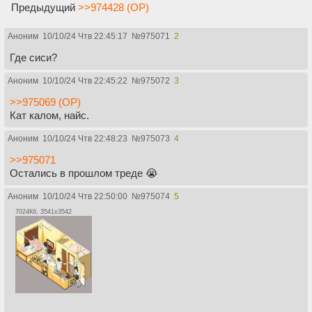
Предыдущий
>>974428 (OP)
Аноним
10/10/24 Чтв 22:45:17
№
975071
2
Где сиси?
Аноним
10/10/24 Чтв 22:45:22
№
975072
3
>>975069 (OP)
Кат калом, найс.
Аноним
10/10/24 Чтв 22:48:23
№
975073
4
>>975071
Остались в прошлом треде 😭
Аноним
10/10/24 Чтв 22:50:00
№
975074
5
7024Кб, 3541x3542