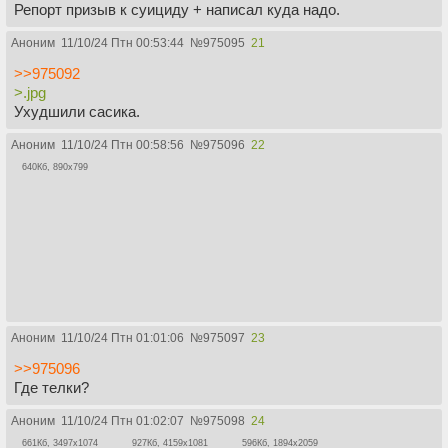
Репорт призыв к суициду + написал куда надо.
Аноним
11/10/24 Птн 00:53:44
№
975095
21
>>975092
>.jpg
Ухудшили сасика.
Аноним
11/10/24 Птн 00:58:56
№
975096
22
640Кб, 890x799
Аноним
11/10/24 Птн 01:01:06
№
975097
23
>>975096
Где телки?
Аноним
11/10/24 Птн 01:02:07
№
975098
24
661Кб, 3497x1074
927Кб, 4159x1081
596Кб, 1894x2059