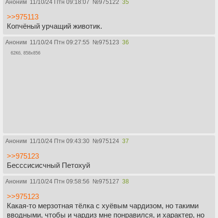
Аноним
11/10/24 Птн 09:18:07
№
975122
35
>>975113
Копчёный урчащий животик.
Аноним
11/10/24 Птн 09:27:55
№
975123
36
62Кб, 858x856
Аноним
11/10/24 Птн 09:43:30
№
975124
37
>>975123
Бесссисисчный Петохуй
Аноним
11/10/24 Птн 09:58:56
№
975127
38
>>975123
Какая-то мерзотная тёлка с хуёвым чардизом, но такими
вводными, чтобы и чардиз мне понравился, и характер, но