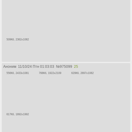
509Кб, 2362x1082
Аноним
11/10/24 Птн 01:03:03
№
975099
25
556Кб, 2433x1081
768Кб, 1922x2109
629Кб, 2897x1082
617Кб, 1892x1992