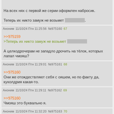
На всех нях с первой же серии оформлен набросик.
Теперь их никто замуж не возьмет
кроме лехи
.
Аноним
11/10/24 Птн 11:25:56
№
975160
67
>>975159
>Теперь их никто замуж не возьмет
кроме лехи
А целкодрочерам не западло дрочить на тёлок, которых
лапал чмояш?
Аноним
11/10/24 Птн 11:29:01
№
975161
68
>>975160
Они же отождествляют себя с ояшем, но по факту да,
куколдрия какая-то.
Аноним
11/10/24 Птн 11:29:11
№
975162
69
>>975160
Чмояш это буквально я.
Аноним
11/10/24 Птн 11:32:20
№
975163
70