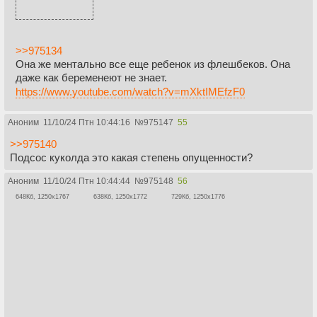
>>975134
Она же ментально все еще ребенок из флешбеков. Она
даже как беременеют не знает.
https://www.youtube.com/watch?v=mXktIMEfzF0
Аноним
11/10/24 Птн 10:44:16
№
975147
55
>>975140
Подсос куколда это какая степень опущенности?
Аноним
11/10/24 Птн 10:44:44
№
975148
56
648Кб, 1250x1767
638Кб, 1250x1772
729Кб, 1250x1776