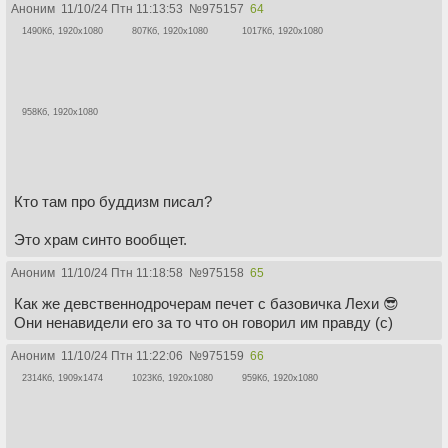
Аноним
11/10/24 Птн 11:13:53
№
975157
64
1490Кб, 1920x1080
807Кб, 1920x1080
1017Кб, 1920x1080
958Кб, 1920x1080
Кто там про буддизм писал?
Это храм синто вообщет.
Аноним
11/10/24 Птн 11:18:58
№
975158
65
Как же девственнодрочерам печет с базовичка Лехи 😎
Они ненавидели его за то что он говорил им правду (с)
Аноним
11/10/24 Птн 11:22:06
№
975159
66
2314Кб, 1909x1474
1023Кб, 1920x1080
959Кб, 1920x1080