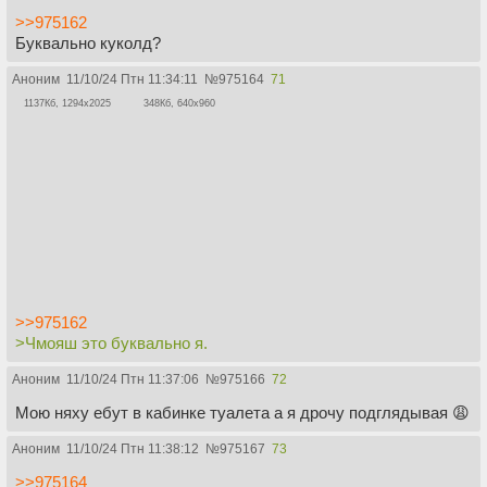
>>975162
Буквально куколд?
Аноним
11/10/24 Птн 11:34:11
№
975164
71
1137Кб, 1294x2025
348Кб, 640x960
>>975162
>Чмояш это буквально я.
Аноним
11/10/24 Птн 11:37:06
№
975166
72
Мою няху ебут в кабинке туалета а я дрочу подглядывая 😩
Аноним
11/10/24 Птн 11:38:12
№
975167
73
>>975164