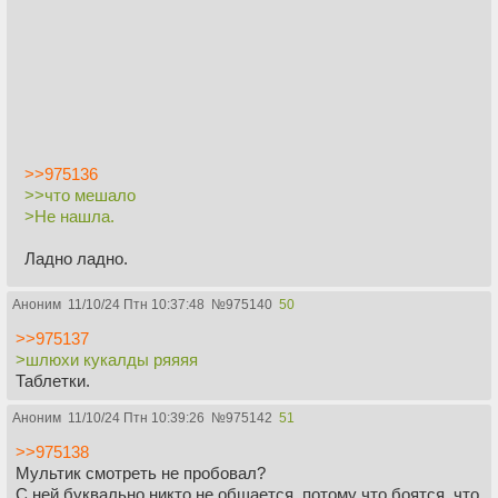
>>975136
>>что мешало
>Не нашла.
Ладно ладно.
Аноним
11/10/24 Птн 10:37:48
№
975140
50
>>975137
>шлюхи кукалды ряяяя
Таблетки.
Аноним
11/10/24 Птн 10:39:26
№
975142
51
>>975138
Мультик смотреть не пробовал?
С ней буквально никто не общается, потому что боятся, что