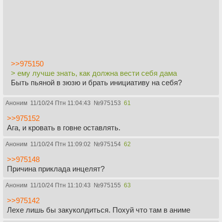
>>975150
> ему лучше знать, как должна вести себя дама
Быть пьяной в зюзю и брать инициативу на себя?
Аноним
11/10/24 Птн 11:04:43
№
975153
61
>>975152
Ага, и кровать в говне оставлять.
Аноним
11/10/24 Птн 11:09:02
№
975154
62
>>975148
Причина приклада инцелят?
Аноним
11/10/24 Птн 11:10:43
№
975155
63
>>975142
Лехе лишь бы закуколдиться. Похуй что там в аниме