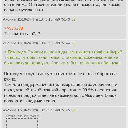
она ведьма. Она живет изолировано в поместье, где кроме
клоуна мужиков нет.
Аноним
11/10/24 Птн 10:40:15
№
975143
52
>>975138
Ты сам-то нашёл?
Аноним
11/10/24 Птн 10:40:25
№
975144
53
> Почему у Эмилии в свои годы нет никакого графа-ёбыря?
Типа лол чтобы такая тёлка, с таким положением, ещё не
была никуда воткнута. Или, хотя бы, не имела любовника.
Потому что мультик нужно смотреть не в пол оборота на
кухне.
Там для поддержания инцеломирка автор заморочился и
продумал ей какой-никакой лор, отчего 99.9% населения
исекала предпочитает не связываться с Чмилией, боясь
подхватить ведьмин спид.
Аноним
11/10/24 Птн 10:42:04
№
975145
54
8675Кб, 1280x720, 00:02:21