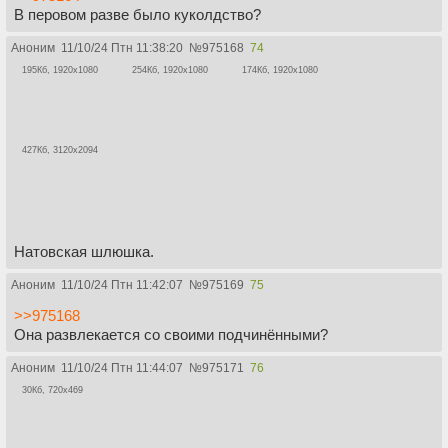
В перовом разве было куколдство?
Аноним
11/10/24 Птн 11:38:20
№
975168
74
195Кб, 1920x1080
254Кб, 1920x1080
174Кб, 1920x1080
427Кб, 3120x2094
Натовская шлюшка.
Аноним
11/10/24 Птн 11:42:07
№
975169
75
>>975168
Она развлекается со своими подчинёнными?
Аноним
11/10/24 Птн 11:44:07
№
975171
76
30Кб, 720x469