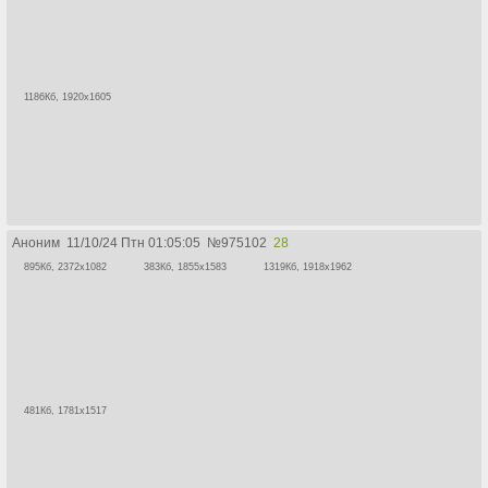
1186Кб, 1920x1605
Аноним
11/10/24 Птн 01:05:05
№
975102
28
895Кб, 2372x1082
383Кб, 1855x1583
1319Кб, 1918x1962
481Кб, 1781x1517