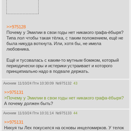
>>975128
Почему у Эмилии в свои годы нет никакого графа-ёбыря?
Типа лол чтобы такая тёлка, с таким положением, ещё не
была никуда воткнута. Или, хотя бы, не имела
любовника.
Ещё и тусовалась с каким-то мутным бомжом, который
периодически оры и истерики устраивает и которого
принципиально надо в подвале держать.
Аноним
11/10/24 Птн 10:30:09
№
975132
43
>>975131
>Почему у Эмилии в свои годы нет никакого графа-ёбыря?
А почему должен быть?
Аноним
11/10/24 Птн 10:31:14
№
975133
44
>>975131
Нихуя ты Лех покусился на основы инцеломирков. У телок