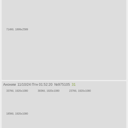
714Кб, 1899x2589
Аноним
11/10/24 Птн 01:52:20
№
975105
31
337Кб, 1920x1080
393Кб, 1920x1080
237Кб, 1920x1080
185Кб, 1920x1080