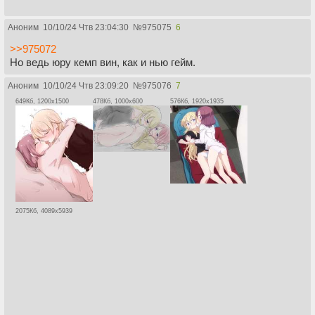
Аноним
10/10/24 Чтв 23:04:30
№
975075
6
>>975072
Но ведь юру кемп вин, как и нью гейм.
Аноним
10/10/24 Чтв 23:09:20
№
975076
7
649Кб, 1200x1500
478Кб, 1000x600
576Кб, 1920x1935
2075Кб, 4089x5939