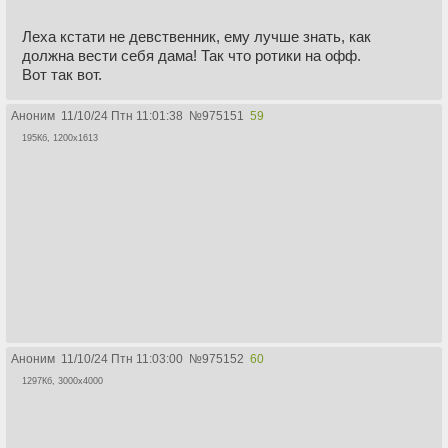
Леха кстати не девственник, ему лучше знать, как
должна вести себя дама! Так что ротики на офф.
Вот так вот.
Аноним
11/10/24 Птн 11:01:38
№
975151
59
195Кб, 1200x1613
Аноним
11/10/24 Птн 11:03:00
№
975152
60
1297Кб, 3000x4000