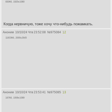
830Кб, 1920x1080
Когда нервничую, тоже хочу что-нибудь пожамкать.
Аноним
10/10/24 Чтв 23:52:08
№
975084
12
11833Кб, 2000x2645
Аноним
10/10/24 Чтв 23:53:41
№
975085
13
167Кб, 1009x1089