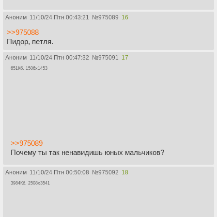
Аноним
11/10/24 Птн 00:43:21
№
975089
16
>>975088
Пидор, петля.
Аноним
11/10/24 Птн 00:47:32
№
975091
17
651Кб, 1506x1453
>>975089
Почему ты так ненавидишь юных мальчиков?
Аноним
11/10/24 Птн 00:50:08
№
975092
18
3984Кб, 2508x3541