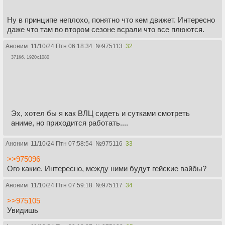
Ну в принципе неплохо, понятно что кем движет. Интересно
даже что там во втором сезоне всрали что все плюются.
Аноним
11/10/24 Птн 06:18:34
№
975113
32
371Кб, 1920x1080
Эх, хотел бы я как ВЛЦ сидеть и сутками смотреть
аниме, но приходится работать....
Аноним
11/10/24 Птн 07:58:54
№
975116
33
>>975096
Ого какие. Интересно, между ними будут гейские вайбы?
Аноним
11/10/24 Птн 07:59:18
№
975117
34
>>975105
Увидишь