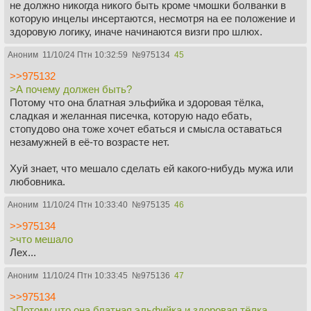
не должно никогда никого быть кроме чмошки болванки в
которую инцелы инсертаются, несмотря на ее положение и
здоровую логику, иначе начинаются визги про шлюх.
Аноним
11/10/24 Птн 10:32:59
№
975134
45
>>975132
>А почему должен быть?
Потому что она блатная эльфийка и здоровая тёлка,
сладкая и желанная писечка, которую надо ебать,
стопудово она тоже хочет ебаться и смысла оставаться
незамужней в её-то возрасте нет.
Хуй знает, что мешало сделать ей какого-нибудь мужа или
любовника.
Аноним
11/10/24 Птн 10:33:40
№
975135
46
>>975134
>что мешало
Лех...
Аноним
11/10/24 Птн 10:33:45
№
975136
47
>>975134
>Потому что она блатная эльфийка и здоровая тёлка,