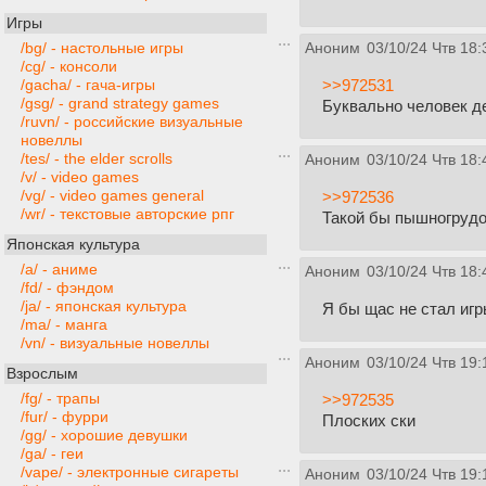
Игры
/bg/ - настольные игры
Аноним
03/10/24 Чтв 18:
/cg/ - консоли
>>972531
/gacha/ - гача-игры
/gsg/ - grand strategy games
Буквально человек д
/ruvn/ - российские визуальные
новеллы
/tes/ - the elder scrolls
Аноним
03/10/24 Чтв 18:
/v/ - video games
/vg/ - video games general
>>972536
/wr/ - текстовые авторские рпг
Такой бы пышногрудой
Японская культура
/a/ - аниме
Аноним
03/10/24 Чтв 18:
/fd/ - фэндом
/ja/ - японская культура
Я бы щас не стал игр
/ma/ - манга
/vn/ - визуальные новеллы
Аноним
03/10/24 Чтв 19:
Взрослым
/fg/ - трапы
>>972535
/fur/ - фурри
Плоских ски
/gg/ - хорошие девушки
/ga/ - геи
/vape/ - электронные сигареты
Аноним
03/10/24 Чтв 19: