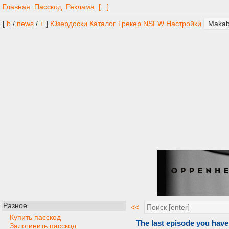
Главная
Пасскод
Реклама
[...]
[
b
/
news
/
+
]
Юзердоски
Каталог
Трекер
NSFW
Настройки
Разное
<<
Купить пасскод
The last episode you have
Залогинить пасскод