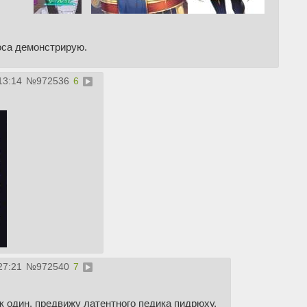
са демонстрирую.
13:14
№
972536
6
27:21
№
972540
7
 один, предвижу латентного педика пидрюху.