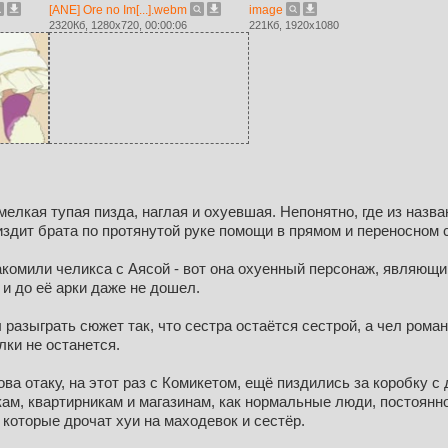
[ANE] Ore no Im[...].webm
image
2320Кб, 1280x720, 00:00:06
221Кб, 1920x1080
елкая тупая пизда, наглая и охуевшая. Непонятно, где из назв
издит брата по протянутой руке помощи в прямом и переносном
комили челикса с Аясой - вот она охуенный персонаж, являющи
 и до её арки даже не дошел.
 разыграть сюжет так, что сестра остаётся сестрой, а чел рома
лки не останется.
ва отаку, на этот раз с Комикетом, ещё пиздились за коробку с
ам, квартирникам и магазинам, как нормальные люди, постоянно
, которые дрочат хуи на маходевок и сестёр.