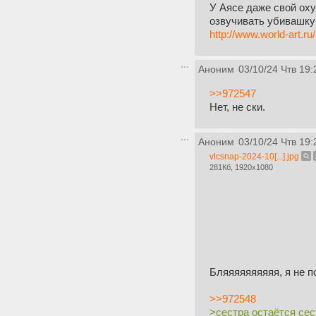
У Аясе даже свой оху
озвучивать убивашку
http://www.world-art.ru
Аноним
03/10/24 Чтв 19:
>>972547
Нет, не ски.
Аноним
03/10/24 Чтв 19:
vlcsnap-2024-10[...].jpg
281Кб, 1920x1080
Бляяяяяяяяяя, я не п
>>972548
>сестра остаётся сес