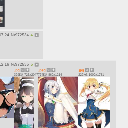
07:24
№
972534
4
12:16
№
972535
5
.jpg
.jpeg
.jpg
329Кб, 723x2047
774Кб, 860x1214
222Кб, 1000x1781