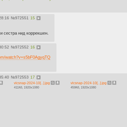
28:16
№
972551
15
ти сестра нид коррекшен.
30:52
№
972552
16
.com/watch?v=s5bF0AgyqTQ
35:40
№
972553
17
vlcsnap-2024-10[...].jpg
vlcsnap-2024-10[...].jpg
411Кб, 1920x1080
459Кб, 1920x1080