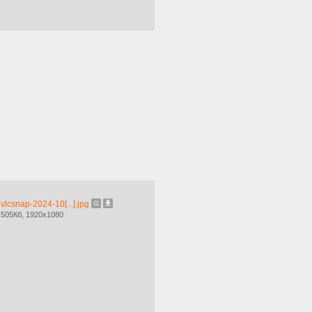
vlcsnap-2024-10[...].jpg
505Кб, 1920x1080