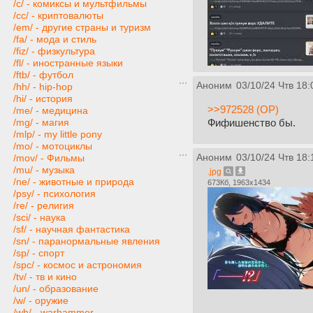
/c/ - комиксы и мультфильмы
/cc/ - криптовалюты
/em/ - другие страны и туризм
/fa/ - мода и стиль
/fiz/ - физкультура
/fl/ - иностранные языки
/ftb/ - футбол
Аноним
03/10/24 Чтв 18:
/hh/ - hip-hop
/hi/ - история
>>972528 (OP)
/me/ - медицина
Фифишенство бы.
/mg/ - магия
/mlp/ - my little pony
/mo/ - мотоциклы
Аноним
03/10/24 Чтв 18:
/mov/ - Фильмы
/mu/ - музыка
.jpg
/ne/ - животные и природа
673Кб, 1963x1434
/psy/ - психология
/re/ - религия
/sci/ - наука
/sf/ - научная фантастика
/sn/ - паранормальные явления
/sp/ - спорт
/spc/ - космос и астрономия
/tv/ - тв и кино
/un/ - образование
/w/ - оружие
/wh/ - warhammer