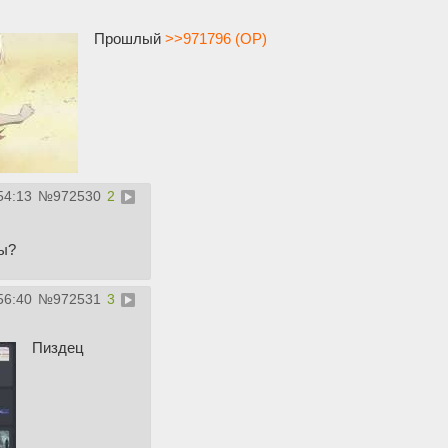
Прошлый
>>971796 (OP)
54:13
№
972530
2
ты?
56:40
№
972531
3
Пиздец