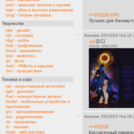
/wm/ - военная техника и оружие
/wp/ - обои и высокое разрешение
>>972528 (OP)
/zog/ - теории заговора
Лучших дев бахамуто
Творчество
/de/ - дизайн
/di/ - столовая
Аноним
03/10/24 Чтв 18:
/diy/ - хобби
.jpg
/izd/ - графомания
1011Кб, 1856x2300
/mus/ - музыканты
/pa/ - живопись
/p/ - фото
/wrk/ - РАБота и карьера
/trv/ - путешествия
Техника и софт
/ai/ - искусственный интеллект
/gd/ - gamedev
/hw/ - компьютерное железо
/mobi/ - мобильные устройства и
приложения
/pr/ - программирование
Аноним
03/10/24 Чтв 18:
/ra/ - радиотехника
/s/ - программы
>>972535
/t/ - техника
/web/ - веб-мастера
Бессисечный говнячок