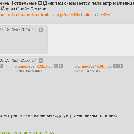
енный отдельные ЕНДинг, там оказывается пела актриса/певица,
-Йор из Спайс Фемили:
/animation/animation_trailers.php?id=919&trailer_id=7823
27:19
№
972549
13
28:15
№
972550
14
vlcsnap-2024-10[...].jpg
vlcsnap-2024-10[...].jpg
347Кб, 1920x1080
367Кб, 1920x1080
осмотрел что в сезоне выходит, и у меня никакого плана.
трой, а чел романсит Аясу