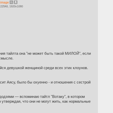
image
225Кб, 1920x1080
ания тайлта она "не может быть такой МИЛОЙ", если
 смысле.
йся девушкой женщиной среди всех этих клоунов.
нсит Аясу, было бы охуенно - и отношения с сестрой
 додзями — вспоминаю тайтл "Вотаку", в котором
 утверждая, что они не могут жить, как нормальные