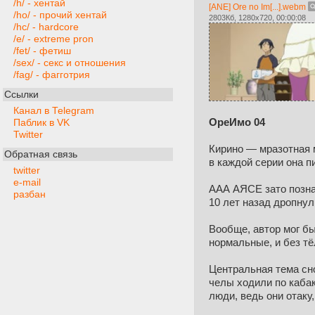
/h/ - хентай
[ANE] Ore no Im[...].webm
/ho/ - прочий хентай
2803Кб, 1280x720, 00:00:08
/hc/ - hardcore
/e/ - extreme pron
/fet/ - фетиш
/sex/ - секс и отношения
/fag/ - фагготрия
Ссылки
Канал в Telegram
ОреИмо 04
Паблик в VK
Twitter
Кирино — мразотная м
Обратная связь
в каждой серии она п
twitter
e-mail
ААА АЯСЕ зато позна
разбан
10 лет назад дропнул
Вообще, автор мог бы
нормальные, и без тё
Центральная тема сно
челы ходили по кабак
люди, ведь они отаку