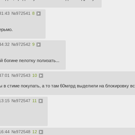
31:43
№
972541
8
ерьмо.
44:32
№
972542
9
 богине пелотку полизать...
47:01
№
972543
10
ы в стиме покупать, а то там 60млрд выделили на блокировку вс
13:15
№
972547
11
16:44
№
972548
12