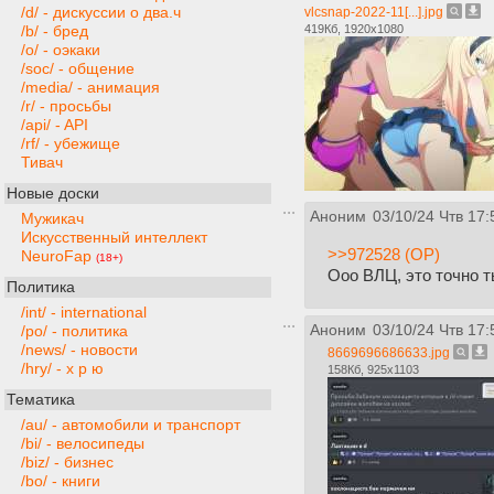
/d/ - дискуссии о два.ч
vlcsnap-2022-11[...].jpg
419Кб, 1920x1080
/b/ - бред
/o/ - оэкаки
/soc/ - общение
/media/ - анимация
/r/ - просьбы
/api/ - API
/rf/ - убежище
Тивач
Новые доски
Аноним
03/10/24 Чтв 17:
Мужикач
Искусственный интеллект
>>972528 (OP)
NeuroFap
(18+)
Ооо ВЛЦ, это точно 
Политика
/int/ - international
Аноним
03/10/24 Чтв 17:
/po/ - политика
/news/ - новости
8669696686633.jpg
/hry/ - х р ю
158Кб, 925x1103
Тематика
/au/ - автомобили и транспорт
/bi/ - велосипеды
/biz/ - бизнес
/bo/ - книги