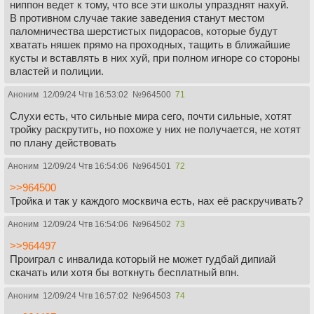
ниппон ведет к тому, что все эти школы упразднят нахуй.
В противном случае такие заведения станут местом
паломничества шерстистых пидорасов, которые будут
хватать няшек прямо на проходных, тащить в ближайшие
кусты и вставлять в них хуй, при полном игноре со стороны
властей и полиции.
Аноним
12/09/24 Чтв 16:53:02
№
964500
71
Слухи есть, что сильные мира сего, почти сильные, хотят
тройку раскрутить, но похоже у них не получается, не хотят
по плану действовать
Аноним
12/09/24 Чтв 16:54:06
№
964501
72
>>964500
Тройка и так у каждого москвича есть, нах её раскручивать?
Аноним
12/09/24 Чтв 16:54:06
№
964502
73
>>964497
Проиграл с инвалида который не может гудбай дипиай
скачать или хотя бы воткнуть бесплатный впн.
Аноним
12/09/24 Чтв 16:57:02
№
964503
74