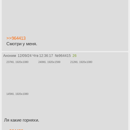
>>964413
Смотри у меня.
Аноним
12/09/24 Чтв 12:36:17
№
964415
26
237Кб, 1920x1080
240Кб, 1920x1599
212Кб, 1920x1080
145Кб, 1920x1080
Ля какие горняхи.