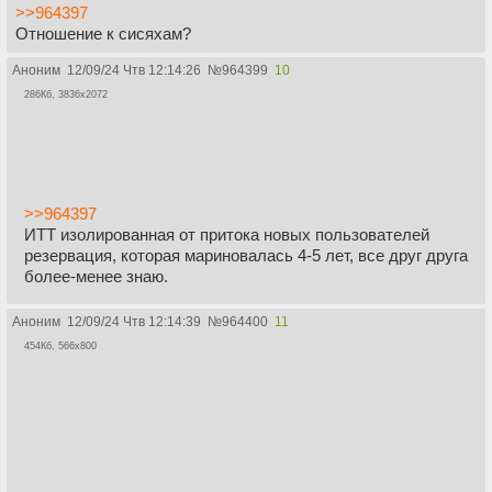
>>964397
Отношение к сисяхам?
Аноним
12/09/24 Чтв 12:14:26
№
964399
10
286Кб, 3836x2072
>>964397
ИТТ изолированная от притока новых пользователей
резервация, которая мариновалась 4-5 лет, все друг друга
более-менее знаю.
Аноним
12/09/24 Чтв 12:14:39
№
964400
11
454Кб, 566x800