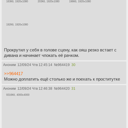
163Кб, 1920x1080
203Кб, 1920x1080
196Кб, 1920x1080
192Кб, 1920x1080
Прокрутил у себя в голове сцену, как ояш резко встает с
дивана и начинает чпокать её рачком.
Аноним
12/09/24 Чтв 12:45:14
№
964419
30
>>964417
Можно доплатить ещё столько же и поехать к проститутке
Аноним
12/09/24 Чтв 12:46:38
№
964420
31
9316Кб, 4000x4000