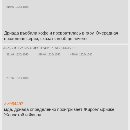
216Кб, 1920x1080
Дриада въебала кофе и превратилась в гяру. Очередная
проходная серия, сказать вообще нечего.
Аноним
12/09/24 Чтв 16:43:17
№
964495
66
321Кб, 1920x1080
338Кб, 1920x1080
470Кб, 1920x1080
291Кб, 1920x1080
>>964493
мда, дриада определенно проигрывает Жироэльфийке,
Жопастой и Фавну.