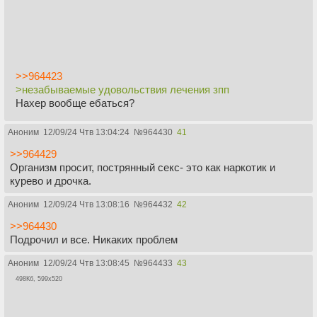
>>964423
>незабываемые удовольствия лечения зпп
Нахер вообще ебаться?
Аноним
12/09/24 Чтв 13:04:24
№
964430
41
>>964429
Организм просит, пострянный секс- это как наркотик и
курево и дрочка.
Аноним
12/09/24 Чтв 13:08:16
№
964432
42
>>964430
Подрочил и все. Никаких проблем
Аноним
12/09/24 Чтв 13:08:45
№
964433
43
498Кб, 599x520