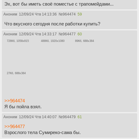
Эх, вот бы иметь своё поместье с трапомейдами...
Аноним
12/09/24 Чтв 14:13:36
№
964474
59
Что вкусного сегодня после работки купить?
Аноним
12/09/24 Чтв 14:33:17
№
964477
60
728Кб, 1058x815
488Кб, 1920x1080
89Кб, 688x384
27Кб, 688x384
>>964474
Я бы пойла взял.
Аноним
12/09/24 Чтв 14:40:07
№
964479
61
>>964477
Взрослого тела Сумиреко-сама бы.