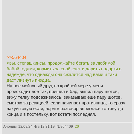
>>964404
>вы, степашкинсы, продолжайте бегать за любимой
бабой годами, кормить за свой счет и дарить подарки в
надежде, что однажды она сжалится над вами и таки
даст лизнуть пиздца.
Ну нее мой юный друг, по крайней мере у меня
происходит все так, пришел в бар, выпил пару шотов,
вижу телку подсаживаюсь, заказываю ещё пару шотов,
смотрю за реакцией, если начинает противница, то сразу
нахуй такую если, норм в разговор впряглась то тяну до
конца и в постельку, вот кстати последняя.
Аноним
12/09/24 Чтв 12:31:19
№
964409
20