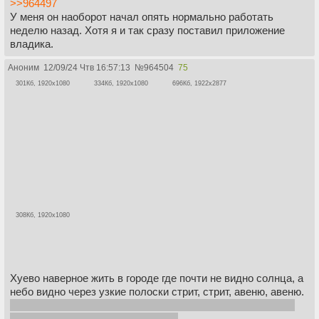
>>964497
У меня он наоборот начал опять нормально работать
неделю назад. Хотя я и так сразу поставил приложение
владика.
Аноним
12/09/24 Чтв 16:57:13
№
964504
75
301Кб, 1920x1080
334Кб, 1920x1080
696Кб, 1922x2877
308Кб, 1920x1080
Хуево наверное жить в городе где почти не видно солнца, а
небо видно через узкие полоски стрит, стрит, авеню, авеню.
Это я про манхэттен если , что, там еще ведь 7 районов с
низкоэтажной застройкой есть, да