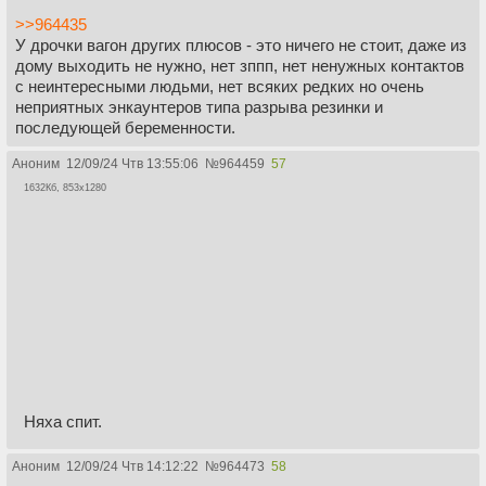
>>964435
У дрочки вагон других плюсов - это ничего не стоит, даже из
дому выходить не нужно, нет зппп, нет ненужных контактов
с неинтересными людьми, нет всяких редких но очень
неприятных энкаунтеров типа разрыва резинки и
последующей беременности.
Аноним
12/09/24 Чтв 13:55:06
№
964459
57
1632Кб, 853x1280
Няха спит.
Аноним
12/09/24 Чтв 14:12:22
№
964473
58