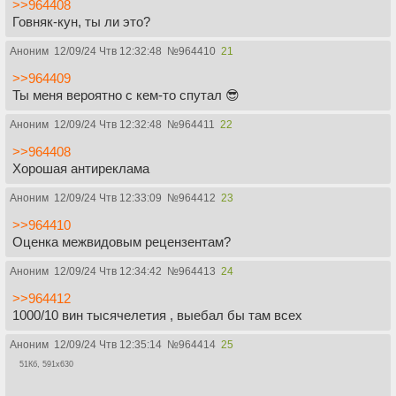
>>964408
Говняк-кун, ты ли это?
Аноним
12/09/24 Чтв 12:32:48
№
964410
21
>>964409
Ты меня вероятно с кем-то спутал 😎
Аноним
12/09/24 Чтв 12:32:48
№
964411
22
>>964408
Хорошая антиреклама
Аноним
12/09/24 Чтв 12:33:09
№
964412
23
>>964410
Оценка межвидовым рецензентам?
Аноним
12/09/24 Чтв 12:34:42
№
964413
24
>>964412
1000/10 вин тысячелетия , выебал бы там всех
Аноним
12/09/24 Чтв 12:35:14
№
964414
25
51Кб, 591x630