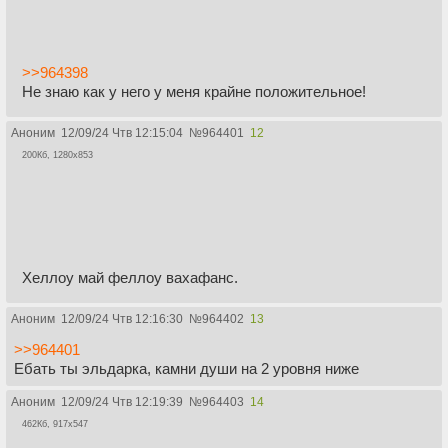
>>964398
Не знаю как у него у меня крайне положительное!
Аноним
12/09/24 Чтв 12:15:04
№
964401
12
200Кб, 1280x853
Хеллоу май феллоу вахафанс.
Аноним
12/09/24 Чтв 12:16:30
№
964402
13
>>964401
Ебать ты эльдарка, камни души на 2 уровня ниже
Аноним
12/09/24 Чтв 12:19:39
№
964403
14
462Кб, 917x547