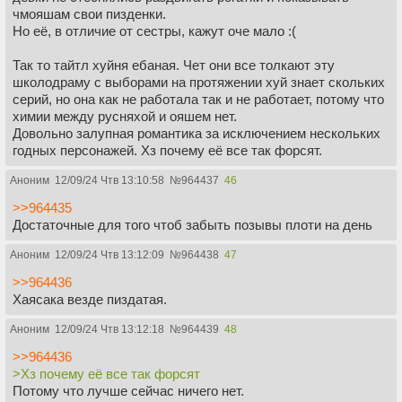
чмояшам свои пизденки.
Но её, в отличие от сестры, кажут оче мало :(
Так то тайтл хуйня ебаная. Чет они все толкают эту
школодраму с выборами на протяжении хуй знает скольких
серий, но она как не работала так и не работает, потому что
химии между русняхой и ояшем нет.
Довольно залупная романтика за исключением нескольких
годных персонажей. Хз почему её все так форсят.
Аноним
12/09/24 Чтв 13:10:58
№
964437
46
>>964435
Достаточные для того чтоб забыть позывы плоти на день
Аноним
12/09/24 Чтв 13:12:09
№
964438
47
>>964436
Хаясака везде пиздатая.
Аноним
12/09/24 Чтв 13:12:18
№
964439
48
>>964436
>Хз почему её все так форсят
Потому что лучше сейчас ничего нет.