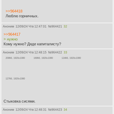
>>964418
Люблю горничных.
Аноним
12/09/24 Чтв 12:47:01
№
964421
32
>>964417
> нужно
Кому нужно? Дяде капиталисту?
Аноним
12/09/24 Чтв 12:48:15
№
964422
33
209Кб, 1920x1080
169Кб, 1920x1080
124Кб, 1920x1080
127Кб, 1920x1080
Стыковка сисями.
Аноним
12/09/24 Чтв 12:48:31
№
964423
34