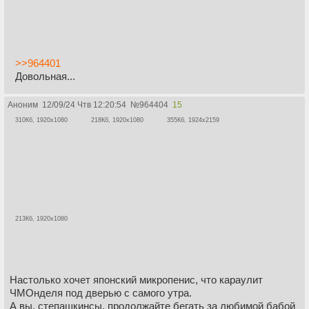
>>964401
Довольная...
Аноним
12/09/24 Чтв 12:20:54
№
964404
15
310Кб, 1920x1080
218Кб, 1920x1080
355Кб, 1924x2159
213Кб, 1920x1080
Настолько хочет японский микропенис, что караулит
ЧМОнделя под дверью с самого утра.
А вы, степашкинсы, продолжайте бегать за любимой бабой