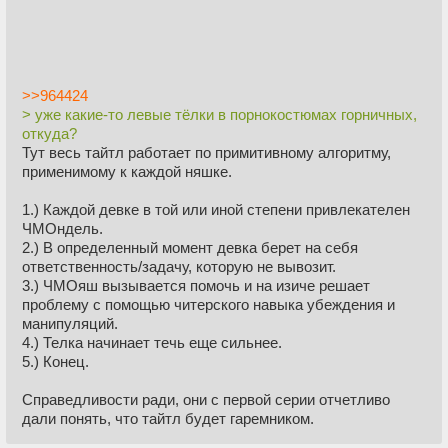
>>964424
> уже какие-то левые тёлки в порнокостюмах горничных,
откуда?
Тут весь тайтл работает по примитивному алгоритму,
применимому к каждой няшке.
1.) Каждой девке в той или иной степени привлекателен
ЧМОндель.
2.) В определенный момент девка берет на себя
ответственность/задачу, которую не вывозит.
3.) ЧМОяш вызывается помочь и на изиче решает
проблему с помощью читерского навыка убеждения и
манипуляций.
4.) Телка начинает течь еще сильнее.
5.) Конец.
Справедливости ради, они с первой серии отчетливо
дали понять, что тайтл будет гаремником.