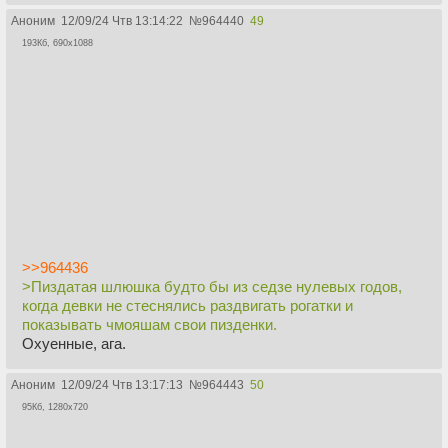
Аноним
12/09/24 Чтв 13:14:22
№
964440
49
193Кб, 690x1088
>>964436
>Пиздатая шлюшка будто бы из седзе нулевых годов,
когда девки не стеснялись раздвигать рогатки и
показывать чмояшам свои пизденки.
Охуенные, ага.
Аноним
12/09/24 Чтв 13:17:13
№
964443
50
95Кб, 1280x720