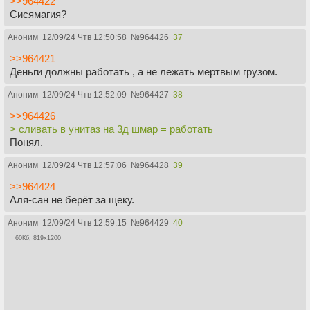
>>964422
Сисямагия?
Аноним
12/09/24 Чтв 12:50:58
№
964426
37
>>964421
Деньги должны работать , а не лежать мертвым грузом.
Аноним
12/09/24 Чтв 12:52:09
№
964427
38
>>964426
> сливать в унитаз на 3д шмар = работать
Понял.
Аноним
12/09/24 Чтв 12:57:06
№
964428
39
>>964424
Аля-сан не берёт за щеку.
Аноним
12/09/24 Чтв 12:59:15
№
964429
40
60Кб, 819x1200