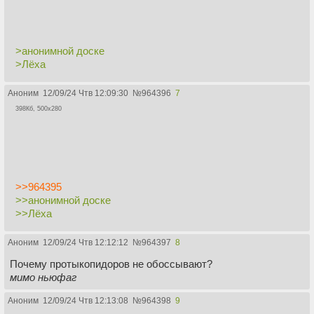
>анонимной доске
>Лёха
Аноним
12/09/24 Чтв 12:09:30
№
964396
7
398Кб, 500x280
>>964395
>>анонимной доске
>>Лёха
Аноним
12/09/24 Чтв 12:12:12
№
964397
8
Почему протыкопидоров не обоссывают?
мимо ньюфаг
Аноним
12/09/24 Чтв 12:13:08
№
964398
9