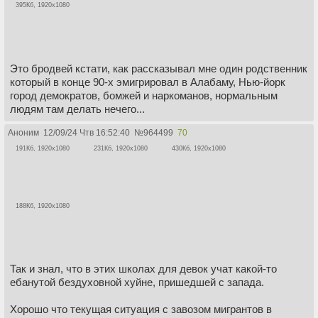
395Кб, 1920x1080
Это бродвей кстати, как рассказывал мне один родственник
который в конце 90-х эмигрировал в Алабаму, Нью-йорк
город демократов, бомжей и наркоманов, нормальным
людям там делать нечего...
Аноним
12/09/24 Чтв 16:52:40
№
964499
70
191Кб, 1920x1080
231Кб, 1920x1080
430Кб, 1920x1080
188Кб, 1920x1080
Так и знал, что в этих школах для девок учат какой-то
ебанутой бездуховной хуйне, пришедшей с запада.
Хорошо что текущая ситуация с завозом мигрантов в