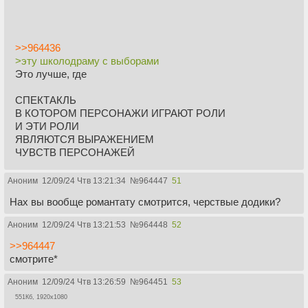
>>964436
>эту школодраму с выборами
Это лучше, где
СПЕКТАКЛЬ
В КОТОРОМ ПЕРСОНАЖИ ИГРАЮТ РОЛИ
И ЭТИ РОЛИ
ЯВЛЯЮТСЯ ВЫРАЖЕНИЕМ
ЧУВСТВ ПЕРСОНАЖЕЙ
Аноним
12/09/24 Чтв 13:21:34
№
964447
51
Нах вы вообще романтату смотрится, черствые додики?
Аноним
12/09/24 Чтв 13:21:53
№
964448
52
>>964447
смотрите*
Аноним
12/09/24 Чтв 13:26:59
№
964451
53
551Кб, 1920x1080