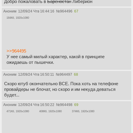
Добро пожаловать в
Бареностан
Либерион
Аноним
12/09/24 Чтв 16:44:16
№
964496
67
184Кб, 1920x1080
>>964495
У нее самый милый характер, какой в принципе
ожидаешь от пышечки.
Аноним
12/09/24 Чтв 16:50:11
№
964497
68
Скоро ютуб окончательно ВСЕ. Пока хоть на телефоне
провайдеры не блочат, но скоро и им некуда деваться
будет...
Аноним
12/09/24 Чтв 16:50:22
№
964498
69
471Кб, 1920x1080
408Кб, 1920x1080
374Кб, 1920x1080