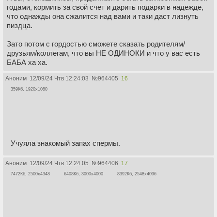
годами, кормить за свой счет и дарить подарки в надежде,
что однажды она сжалится над вами и таки даст лизнуть
пиздца.
Зато потом с гордостью сможете сказать родителям/
друзьям/коллегам, что вы НЕ ОДИНОКИ и что у вас есть
БАБА ха ха.
Аноним
12/09/24 Чтв 12:24:03
№
964405
16
359Кб, 1920x1080
Учуяла знакомый запах спермы.
Аноним
12/09/24 Чтв 12:24:05
№
964406
17
7472Кб, 2500x4348
6408Кб, 3000x4000
8392Кб, 2548x4096