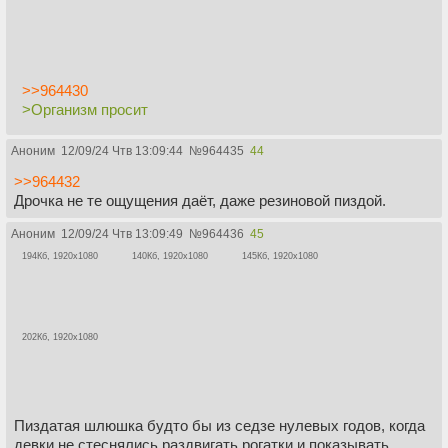
>>964430
>Организм просит
Аноним
12/09/24 Чтв 13:09:44
№
964435
44
>>964432
Дрочка не те ощущения даёт, даже резиновой пиздой.
Аноним
12/09/24 Чтв 13:09:49
№
964436
45
194Кб, 1920x1080
140Кб, 1920x1080
145Кб, 1920x1080
202Кб, 1920x1080
Пиздатая шлюшка будто бы из седзе нулевых годов, когда
девки не стеснялись раздвигать рогатки и показывать