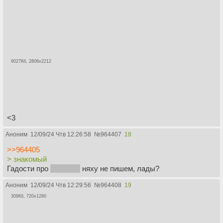
9027Кб, 2806x2212
<3
Аноним
12/09/24 Чтв 12:26:58
№
964407
18
>>964405
> знакомый
Гадости про
не очень
няху не пишем, лады?
Аноним
12/09/24 Чтв 12:29:56
№
964408
19
309Кб, 720x1280