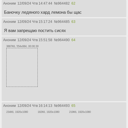
Аноним
12/09/24 Чтв 14:47:44
№
964482
62
Баночку ледяного хард лемона бы щас
Аноним
12/09/24 Чтв 15:17:24
№
964485
63
Я вам запрещаю постить сисях
Аноним
12/09/24 Чтв 15:51:58
№
964490
64
3887Кб, 554x684, 00:00:30
Аноним
12/09/24 Чтв 16:14:13
№
964493
65
234Кб, 1920x1080
182Кб, 1920x1080
219Кб, 1920x1080