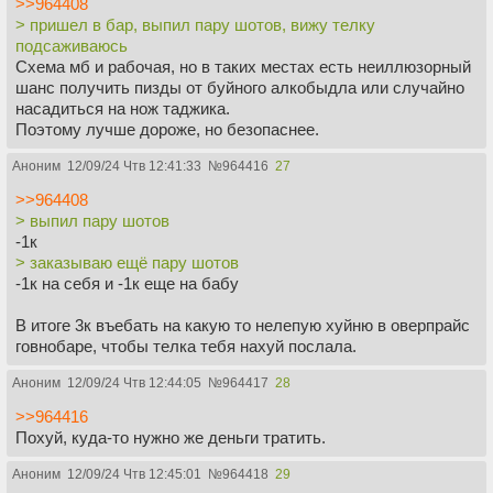
>>964408
> пришел в бар, выпил пару шотов, вижу телку
подсаживаюсь
Схема мб и рабочая, но в таких местах есть неиллюзорный
шанс получить пизды от буйного алкобыдла или случайно
насадиться на нож таджика.
Поэтому лучше дороже, но безопаснее.
Аноним
12/09/24 Чтв 12:41:33
№
964416
27
>>964408
> выпил пару шотов
-1к
> заказываю ещё пару шотов
-1к на себя и -1к еще на бабу
В итоге 3к въебать на какую то нелепую хуйню в оверпрайс
говнобаре, чтобы телка тебя нахуй послала.
Аноним
12/09/24 Чтв 12:44:05
№
964417
28
>>964416
Похуй, куда-то нужно же деньги тратить.
Аноним
12/09/24 Чтв 12:45:01
№
964418
29