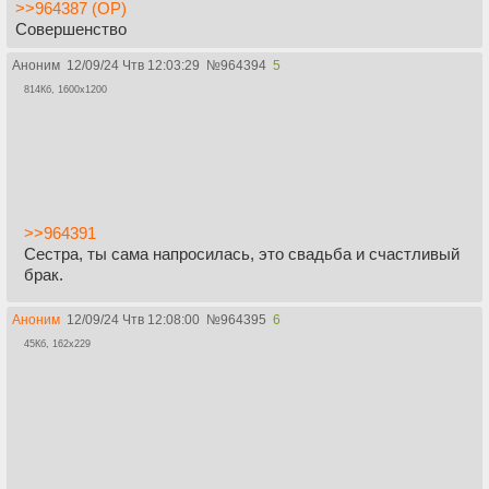
>>964387 (OP)
Совершенство
Аноним
12/09/24 Чтв 12:03:29
№
964394
5
814Кб, 1600x1200
>>964391
Сестра, ты сама напросилась, это свадьба и счастливый
брак.
Аноним
12/09/24 Чтв 12:08:00
№
964395
6
45Кб, 162x229