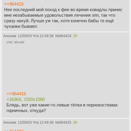
>>964419
Нее последний мой поход к фее во время ковидлы принес
мне незабываемые удовольствия лечения зпп, так что
сразу нахуй. Лучше уж так, хотя конечно бабы те ещё
чуханки бывают.
Аноним
12/09/24 Чтв 12:49:38
№
964424
35
17Кб, 387x440
>>964418
>163Кб, 1920x1080
Блядь, вот уже какие-то левые тёлки в порнокостюмах
горничных, откуда?
Аноним
12/09/24 Чтв 12:49:39
№
964425
36