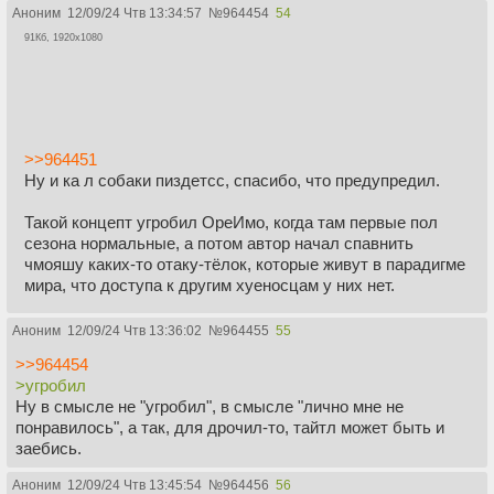
Аноним
12/09/24 Чтв 13:34:57
№
964454
54
91Кб, 1920x1080
>>964451
Ну и ка л собаки пиздетсс, спасибо, что предупредил.
Такой концепт угробил ОреИмо, когда там первые пол
сезона нормальные, а потом автор начал спавнить
чмояшу каких-то отаку-тёлок, которые живут в парадигме
мира, что доступа к другим хуеносцам у них нет.
Аноним
12/09/24 Чтв 13:36:02
№
964455
55
>>964454
>угробил
Ну в смысле не "угробил", в смысле "лично мне не
понравилось", а так, для дрочил-то, тайтл может быть и
заебись.
Аноним
12/09/24 Чтв 13:45:54
№
964456
56