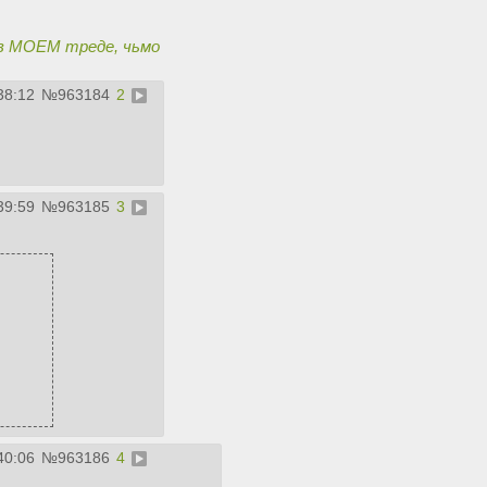
 в МОЕМ треде, чьмо
38:12
№
963184
2
39:59
№
963185
3
40:06
№
963186
4