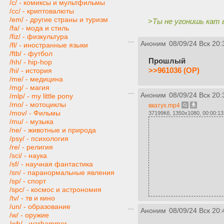
/c/ - комиксы и мультфильмы
/cc/ - криптовалюты
/em/ - другие страны и туризм
>
Ты не угонишь кат
/fa/ - мода и стиль
/fiz/ - физкультура
Аноним
08/09/24 Вск 20:
/fl/ - иностранные языки
/ftb/ - футбол
Прошлый
/hh/ - hip-hop
>>961036 (OP)
/hi/ - история
/me/ - медицина
/mg/ - магия
Аноним
08/09/24 Вск 20:
/mlp/ - my little pony
/mo/ - мотоциклы
вкатух.mp4
/mov/ - Фильмы
37199Кб, 1350x1080, 00:00:13
/mu/ - музыка
/ne/ - животные и природа
/psy/ - психология
/re/ - религия
/sci/ - наука
/sf/ - научная фантастика
/sn/ - паранормальные явления
/sp/ - спорт
/spc/ - космос и астрономия
/tv/ - тв и кино
/un/ - образование
Аноним
08/09/24 Вск 20:
/w/ - оружие
/wh/ - warhammer