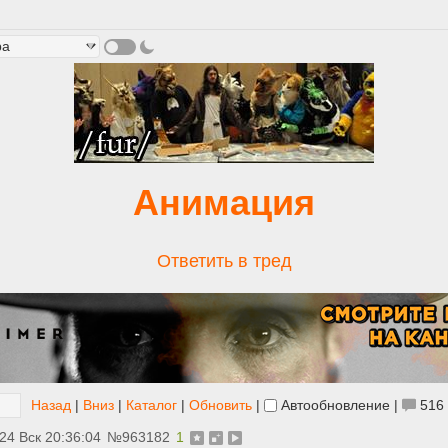
Анимация
Ответить в тред
Назад
|
Вниз
|
Каталог
|
Обновить
|
Автообновление
|
516
24 Вск 20:36:04
№
963182
1