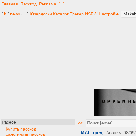
Главная
Пасскод
Реклама
[...]
[
b
/
news
/
+
]
Юзердоски
Каталог
Трекер
NSFW
Настройки
Разное
<<
Купить пасскод
MAL-тред
Аноним
08/09/
Залогинить пасскод