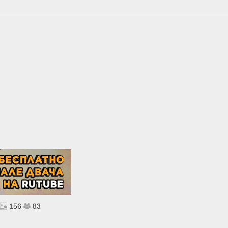
156
83