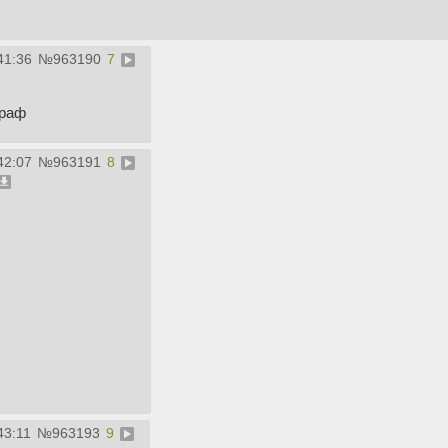
41:36
№
963190
7
граф
42:07
№
963191
8
43:11
№
963193
9