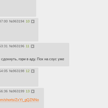
47:00
№
963194
10
53:31
№
963196
11
сдохнуть, гори в аду. Пох на соус уже
54:05
№
963198
12
56:36
№
963199
13
com/shorts/ZxYt_gQZNNo