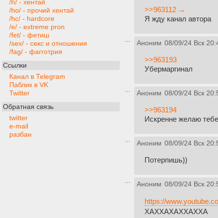
/h/ - хентай
>>963112 →
/ho/ - прочий хентай
Я жду канал автора
/hc/ - hardcore
/e/ - extreme pron
/fet/ - фетиш
Аноним
08/09/24 Вск 20:
/sex/ - секс и отношения
/fag/ - фагготрия
>>963193
Ссылки
Убермаргинал
Канал в Telegram
Паблик в VK
Twitter
Аноним
08/09/24 Вск 20:
Обратная связь
>>963194
twitter
Искренне желаю тебе 
e-mail
разбан
Аноним
08/09/24 Вск 20:
Потерпишь))
Аноним
08/09/24 Вск 20:
https://www.youtube.
ХАХХАХАХХАХХА