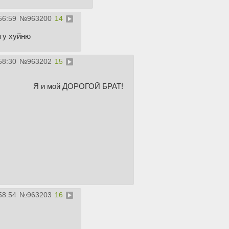
56:59
№
963200
14
ту хуйню
58:30
№
963202
15
Я и мой ДОРОГОЙ БРАТ!
58:54
№
963203
16