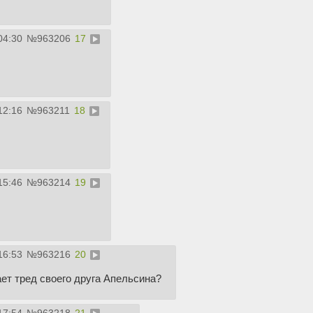
04:30
№
963206
17
12:16
№
963211
18
15:46
№
963214
19
16:53
№
963216
20
ет тред своего друга Апельсина?