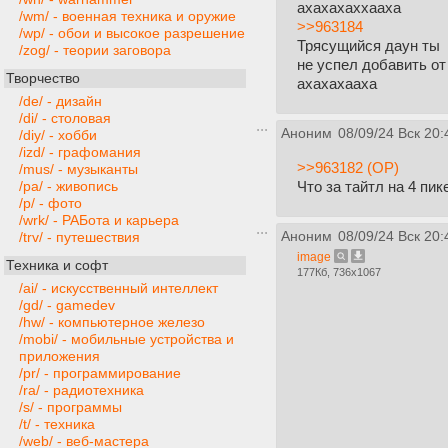
ахахахаххааха
/wm/ - военная техника и оружие
>>963184
/wp/ - обои и высокое разрешение
Трясущийся даун ты
/zog/ - теории заговора
не успел добавить от
Творчество
ахахахааха
/de/ - дизайн
/di/ - столовая
Аноним
08/09/24 Вск 20:
/diy/ - хобби
/izd/ - графомания
>>963182 (OP)
/mus/ - музыканты
Что за тайтл на 4 пик
/pa/ - живопись
/p/ - фото
/wrk/ - РАБота и карьера
Аноним
08/09/24 Вск 20:
/trv/ - путешествия
image
Техника и софт
177Кб, 736x1067
/ai/ - искусственный интеллект
/gd/ - gamedev
/hw/ - компьютерное железо
/mobi/ - мобильные устройства и
приложения
/pr/ - программирование
/ra/ - радиотехника
/s/ - программы
/t/ - техника
/web/ - веб-мастера