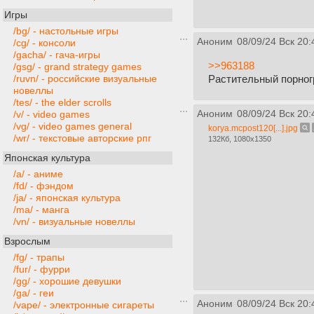
Игры
/bg/ - настольные игры
Аноним
08/09/24 Вск 20:
/cg/ - консоли
/gacha/ - гача-игры
>>963188
/gsg/ - grand strategy games
Растительный порно
/ruvn/ - российские визуальные
новеллы
/tes/ - the elder scrolls
Аноним
08/09/24 Вск 20:
/v/ - video games
/vg/ - video games general
korya.mcpost120[...].jpg
/wr/ - текстовые авторские рпг
132Кб, 1080x1350
Японская культура
/a/ - аниме
/fd/ - фэндом
/ja/ - японская культура
/ma/ - манга
/vn/ - визуальные новеллы
Взрослым
/fg/ - трапы
/fur/ - фурри
/gg/ - хорошие девушки
/ga/ - геи
Аноним
08/09/24 Вск 20:
/vape/ - электронные сигареты