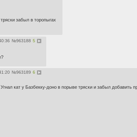
 тряски забыл в торопыгах
40:36
№
963188
5
е?
41:20
№
963189
6
Угнал кат у Базбекку-доно в порыве тряски и забыл добавить пр