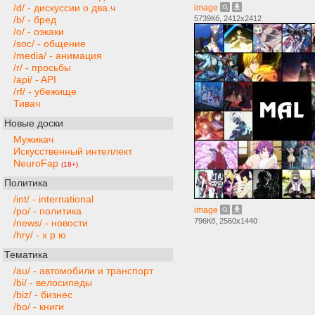
/d/ - дискуссии о два.ч
image
5739Кб, 2412x2412
/b/ - бред
/o/ - оэкаки
/soc/ - общение
/media/ - анимация
/r/ - просьбы
/api/ - API
/rf/ - убежище
Тивач
Новые доски
Мужикач
Искусственный интеллект
NeuroFap
(18+)
Политика
/int/ - international
image
/po/ - политика
796Кб, 2560x1440
/news/ - новости
/hry/ - х р ю
Тематика
/au/ - автомобили и транспорт
/bi/ - велосипеды
/biz/ - бизнес
/bo/ - книги