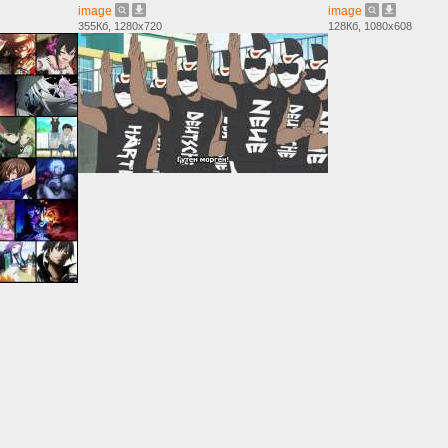
image
image
355Кб, 1280x720
128Кб, 1080x608