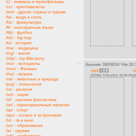
/c/ - комиксы и мультфильмы
/cc/ - криптовалюты
/em/ - другие страны и туризм
/fa/ - мода и стиль
/fiz/ - физкультура
/fl/ - иностранные языки
/ftb/ - футбол
/hh/ - hip-hop
/hi/ - история
/me/ - медицина
/mg/ - магия
/mlp/ - my little pony
/mo/ - мотоциклы
Аноним
08/08/24 Чтв 20:
/mov/ - Фильмы
.mp4
.
/mu/ - музыка
2033Кб, 576x1024, 00:00:09
18
/ne/ - животные и природа
/psy/ - психология
/re/ - религия
/sci/ - наука
/sf/ - научная фантастика
/sn/ - паранормальные явления
/sp/ - спорт
/spc/ - космос и астрономия
/tv/ - тв и кино
/un/ - образование
/w/ - оружие
/wh/ - warhammer