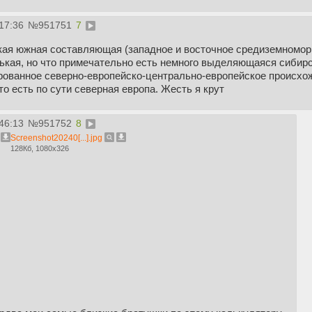
17:36
№
951751
7
кая южная составляющая (западное и восточное средиземноморь
нькая, но что примечательно есть немного выделяющаяся сибир
ированное северно-европейско-центрально-европейское происхо
то есть по сути северная европа. Жесть я крут
46:13
№
951752
8
Screenshot20240[...].jpg
128Кб, 1080x326