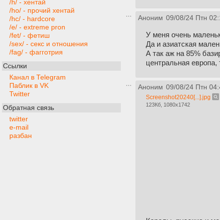
/h/ - хентай
/ho/ - прочий хентай
Аноним
09/08/24 Птн 02:
/hc/ - hardcore
/e/ - extreme pron
У меня очень малень
/fet/ - фетиш
Да и азиатская мале
/sex/ - секс и отношения
/fag/ - фагготрия
А так аж на 85% баз
центральная европа, 
Ссылки
Канал в Telegram
Паблик в VK
Аноним
09/08/24 Птн 04:
Twitter
Screenshot20240[...].jpg
123Кб, 1080x1742
Обратная связь
twitter
e-mail
разбан