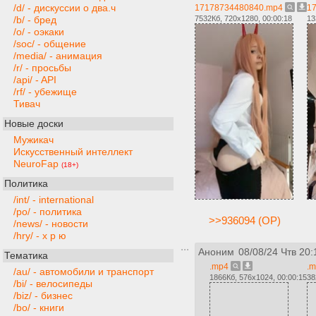
/d/ - дискуссии о два.ч
17178734480840.mp4
1
7532Кб, 720x1280, 00:00:18
13
/b/ - бред
/o/ - оэкаки
/soc/ - общение
/media/ - анимация
/r/ - просьбы
/api/ - API
/rf/ - убежище
Тивач
Новые доски
Мужикач
Искусственный интеллект
NeuroFap
(18+)
Политика
/int/ - international
/po/ - политика
>>936094 (OP)
/news/ - новости
/hry/ - х р ю
Аноним
08/08/24 Чтв 20:
Тематика
.mp4
.
/au/ - автомобили и транспорт
1866Кб, 576x1024, 00:00:15
38
/bi/ - велосипеды
/biz/ - бизнес
/bo/ - книги