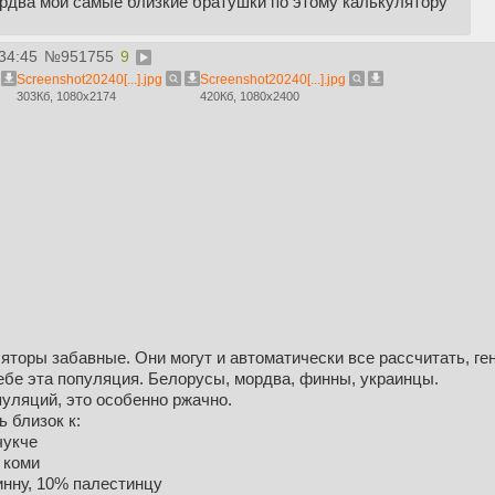
ордва мои самые близкие братушки по этому калькулятору
34:45
№
951755
9
Screenshot20240[...].jpg
Screenshot20240[...].jpg
303Кб, 1080x2174
420Кб, 1080x2400
яторы забавные. Они могут и автоматически все рассчитать, ге
ебе эта популяция. Белорусы, мордва, финны, украинцы.
уляций, это особенно ржачно.
 близок к:
чукче
 коми
инну, 10% палестинцу