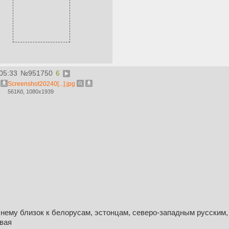
05:33
№
951750
6
Screenshot20240[...].jpg
561Кб, 1080x1939
нему близок к белорусам, эстонцам, северо-западным русским,
овая