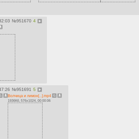
32:03
№
951670
4
47:26
№
951691
5
Волчица и лимон[...].mp4
1936Кб, 576x1024, 00:00:06