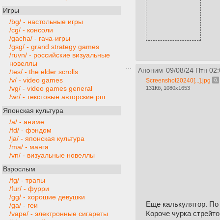
Игры
/bg/ - настольные игры
/cg/ - консоли
/gacha/ - гача-игры
/gsg/ - grand strategy games
/ruvn/ - российские визуальные
новеллы
Аноним
09/08/24 Птн 02:
/tes/ - the elder scrolls
/v/ - video games
Screenshot20240[...].jpg
/vg/ - video games general
131Кб, 1080x1653
/wr/ - текстовые авторские рпг
Японская культура
/a/ - аниме
/fd/ - фэндом
/ja/ - японская культура
/ma/ - манга
/vn/ - визуальные новеллы
Взрослым
/fg/ - трапы
/fur/ - фурри
/gg/ - хорошие девушки
Еще калькулятор. По 
/ga/ - геи
Короче чурка стрейт
/vape/ - электронные сигареты