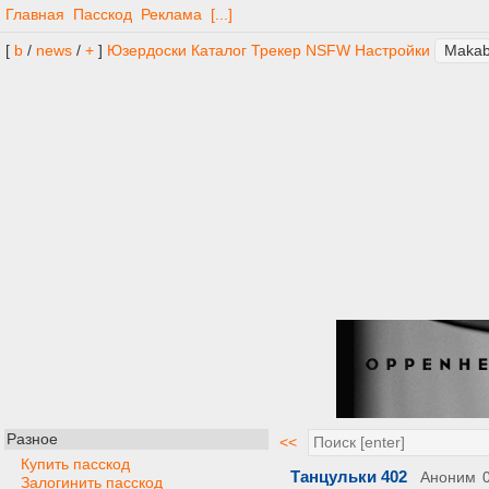
Главная
Пасскод
Реклама
[...]
[
b
/
news
/
+
]
Юзердоски
Каталог
Трекер
NSFW
Настройки
Разное
<<
Купить пасскод
Танцульки 402
Аноним
Залогинить пасскод