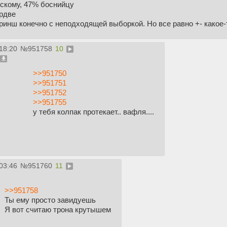
сскому, 47% боснийцу
ордве
кринш конечно с неподходящей выборкой. Но все равно +- какое-
18:20
№
951758
10
>>951750
>>951751
>>951752
>>951755
у тебя колпак протекает.. вафля....
03:46
№
951760
11
>>951758
Ты ему просто завидуешь
Я вот считаю трона крутышем