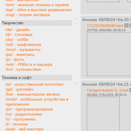
/wm/ - военная техника и оружие
/wp/ - обои и высокое разрешение
/zog/ - теории заговора
Аноним
08/08/24 Чтв 20:
Творчество
17215576045040.mp4
/de/ - дизайн
2477Кб, 640x480, 00:00:14
/di/ - столовая
/diy/ - хобби
/izd/ - графомания
/mus/ - музыканты
/pa/ - живопись
/p/ - фото
/wrk/ - РАБота и карьера
/trv/ - путешествия
Техника и софт
/ai/ - искусственный интеллект
Аноним
08/08/24 Чтв 21:
/gd/ - gamedev
Сегодня вышла 1[...].mp4
/hw/ - компьютерное железо
5613Кб, 576x1024, 00:00:11
/mobi/ - мобильные устройства и
приложения
/pr/ - программирование
/ra/ - радиотехника
/s/ - программы
/t/ - техника
/web/ - веб-мастера