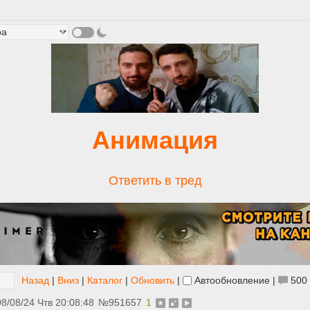
Анимация
Ответить в тред
Назад
|
Вниз
|
Каталог
|
Обновить
|
Автообновление
|
500
08/08/24 Чтв 20:08:48
№
951657
1