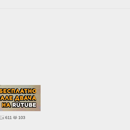
611
103