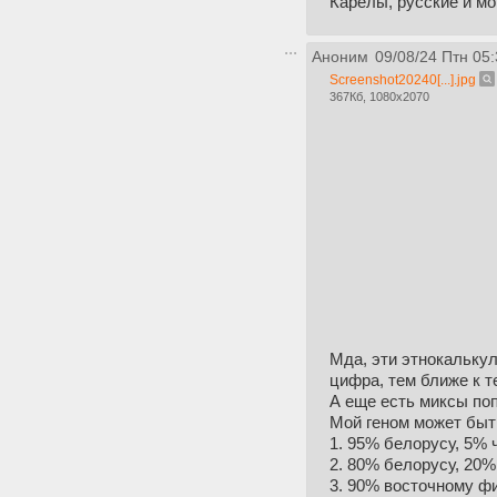
Карелы, русские и м
Аноним
09/08/24 Птн 05:
Screenshot20240[...].jpg
367Кб, 1080x2070
Мда, эти этнокалькул
цифра, тем ближе к т
А еще есть миксы поп
Мой геном может быть
1. 95% белорусу, 5% 
2. 80% белорусу, 20%
3. 90% восточному ф