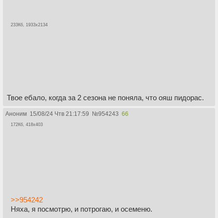
233Кб, 1933x2134
Твое ебало, когда за 2 сезона не поняла, что ояш пидорас.
Аноним
15/08/24 Чтв 21:17:59
№
954243
66
172Кб, 418x403
>>954242
Няха, я посмотрю, и потрогаю, и осеменю.