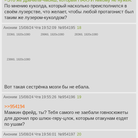
По мнению куколда, который насколько преисполнился в
своём лузерстве, что желает, чтобы любой протагонист был
таким же лузером-куколдом?
Аноним
15/08/24 Чтв 19:52:09
№
954195
18
333Кб, 1920x1080
299Кб, 1920x1080
283Кб, 1920x1080
236Кб, 1920x1080
Вот такая сестрёнка мозги бы не ебала.
Аноним
15/08/24 Чтв 19:55:26
№
954196
19
>>954194
Мамкин фрейд, ты? Тебя самого не заебали говносюжеты
для дрочил про шлюх-гяру-цлок, которым отакунам ездят
по ушам?
Аноним
15/08/24 Чтв 19:56:01
№
954197
20