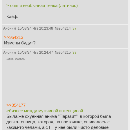
> ояш и необычная телка (латинос)
Кайф.
Аноним
15/08/24 Чтв 20:23:48
№
954214
37
>>954213
Измены будут?
Аноним
15/08/24 Чтв 20:24:47
№
954215
38
115Кб, 900x900
>>954177
>бизнес между мужчиной и женщиной
Была же охуенная анима "Паразит", в которой была
девка-гопница, которая, на постоянке, ошивалась с
каким-то челами, а с ГГ у неё были чисто деловые