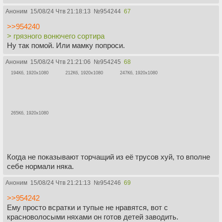
Аноним
15/08/24 Чтв 21:18:13
№
954244
67
>>954240
> грязного вонючего сортира
Ну так помой. Или мамку попроси.
Аноним
15/08/24 Чтв 21:21:06
№
954245
68
194Кб, 1920x1080
212Кб, 1920x1080
247Кб, 1920x1080
265Кб, 1920x1080
Когда не показывают торчащий из её трусов хуй, то вполне
себе нормали няка.
Аноним
15/08/24 Чтв 21:21:13
№
954246
69
>>954242
Ему просто всратки и тупые не нравятся, вот с
красноволосыми няхами он готов детей заводить.