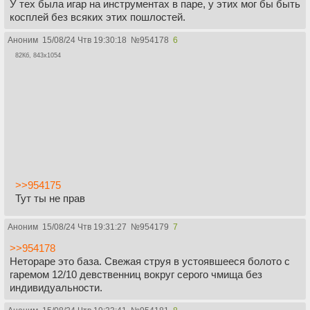
У тех была игар на инструментах в паре, у этих мог бы быть
косплей без всяких этих пошлостей.
Аноним
15/08/24 Чтв 19:30:18
№
954178
6
82Кб, 843x1054
>>954175
Тут ты не прав
Аноним
15/08/24 Чтв 19:31:27
№
954179
7
>>954178
Нетораре это база. Свежая струя в устоявшееся болото с
гаремом 12/10 девственниц вокруг серого чмища без
индивидуальности.