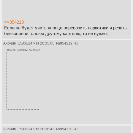
>>954213
Если не будет учить японца перевозить наркотики и резать
бензопилой головы другому картелю, то не нужно.
Аноним
15/08/24 Чтв 20:35:05
№
954219
42
3807Кб, 480x852, 00:00:37
Аноним
15/08/24 Чтв 20:36:42
№
954220
43