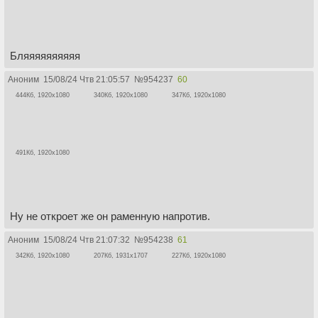
Бляяяяяяяяяя
Аноним
15/08/24 Чтв 21:05:57
№
954237
60
444Кб, 1920x1080
340Кб, 1920x1080
347Кб, 1920x1080
491Кб, 1920x1080
Ну не откроет же он раменную напротив.
Аноним
15/08/24 Чтв 21:07:32
№
954238
61
342Кб, 1920x1080
207Кб, 1931x1707
227Кб, 1920x1080