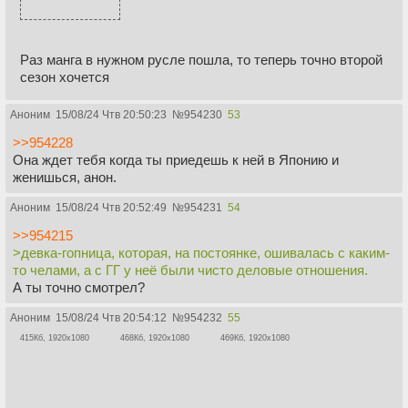
Раз манга в нужном русле пошла, то теперь точно второй
сезон хочется
Аноним
15/08/24 Чтв 20:50:23
№
954230
53
>>954228
Она ждет тебя когда ты приедешь к ней в Японию и
женишься, анон.
Аноним
15/08/24 Чтв 20:52:49
№
954231
54
>>954215
>девка-гопница, которая, на постоянке, ошивалась с каким-
то челами, а с ГГ у неё были чисто деловые отношения.
А ты точно смотрел?
Аноним
15/08/24 Чтв 20:54:12
№
954232
55
415Кб, 1920x1080
468Кб, 1920x1080
469Кб, 1920x1080