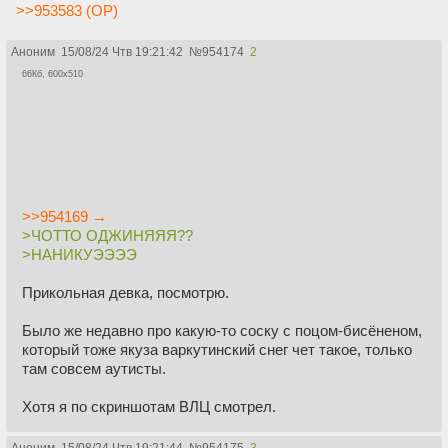
>>953583 (OP)
Аноним
15/08/24 Чтв 19:21:42
№
954174
2
66Кб, 600x510
>>954169 →
>ЧОТТО ОДЖИНЯЯЯ??
>НАНИКУЭЭЭЭ
Прикольная девка, посмотрю.
Было же недавно про какую-то соску с поцом-бисёненом,
который тоже якуза варкутинский снег чет такое, только
там совсем аутисты.
Хотя я по скриншотам ВЛЦ смотрел.