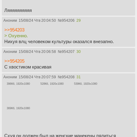
Ляяяяяяяяяя
Аноним
15/08/24 Чтв 20:04:50
№
954206
29
>>954203
> Охуенно.
Нихуя влц человеком культуры оказался внезапно.
Аноним
15/08/24 Чтв 20:06:58
№
954207
30
>>954205
С хвостиком красивая
Аноним
15/08/24 Чтв 20:07:59
№
954208
31
396Кб, 1920x1080
528Кб, 1920x1080
539Кб, 1920x1080
369Кб, 1920x1080
Схуя он должен был на женские манекены пялиться