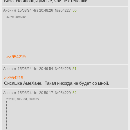
База. Но японцы умные, чай не степашки.
Аноним
15/08/24 Чтв 20:48:26
№
954227
50
407Кб, 450x359
>>954219
Аноним
15/08/24 Чтв 20:49:54
№
954228
51
>>954219
Cисяшка АмеХане.. Такая никогда не будет со мной.
Аноним
15/08/24 Чтв 20:50:17
№
954229
52
2520Кб, 480x534, 00:00:27