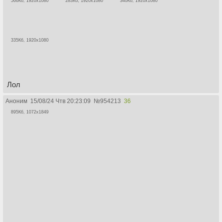
566Кб, 1920x1080
283Кб, 1920x1080
340Кб, 1920x1080
335Кб, 1920x1080
Лол
Аноним
15/08/24 Чтв 20:23:09
№
954213
36
895Кб, 1072x1849