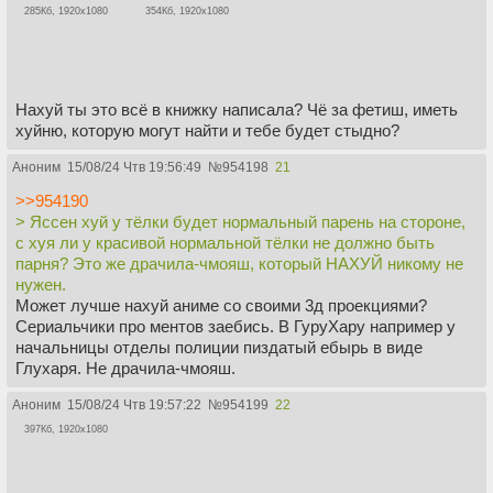
285Кб, 1920x1080
354Кб, 1920x1080
Нахуй ты это всё в книжку написала? Чё за фетиш, иметь
хуйню, которую могут найти и тебе будет стыдно?
Аноним
15/08/24 Чтв 19:56:49
№
954198
21
>>954190
> Яссен хуй у тёлки будет нормальный парень на стороне,
с хуя ли у красивой нормальной тёлки не должно быть
парня? Это же драчила-чмояш, который НАХУЙ никому не
нужен.
Может лучше нахуй аниме со своими 3д проекциями?
Сериальчики про ментов заебись. В ГуруХару например у
начальницы отделы полиции пиздатый ебырь в виде
Глухаря. Не драчила-чмояш.
Аноним
15/08/24 Чтв 19:57:22
№
954199
22
397Кб, 1920x1080