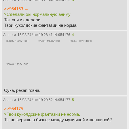
Аноним
15/08/24 Чтв 19:21:44
№
954175
3
>>954163 →
>Сделали бы нормальную аниму
Так они и сделали.
Твои куколдские фантазии не норма.
Аноним
15/08/24 Чтв 19:28:41
№
954176
4
398Кб, 1920x1080
322Кб, 1920x1080
385Кб, 1920x1080
360Кб, 1920x1080
Сука, рекап говна.
Аноним
15/08/24 Чтв 19:29:52
№
954177
5
>>954175
>Твои куколдские фантазии не норма.
Ты не веришь в бизнес между мужчиной и женщиной?