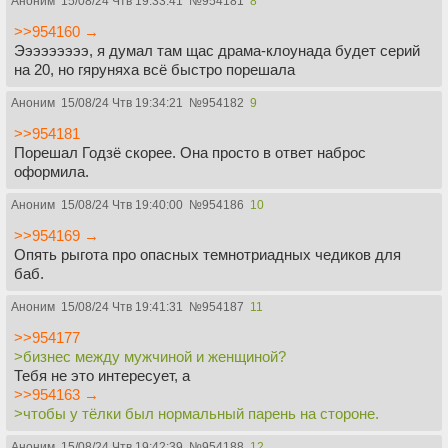
Аноним
15/08/24 Чтв 19:33:41
№
954181
8
>>954160 →
Эээээээээ, я думал там щас драма-клоунада будет серий
на 20, но гяруняха всё быстро порешала
Аноним
15/08/24 Чтв 19:34:21
№
954182
9
>>954181
Порешал Годзё скорее. Она просто в ответ наброс
оформила.
Аноним
15/08/24 Чтв 19:40:00
№
954186
10
>>954169 →
Опять рыгота про опасных темнотриадных чедиков для
баб.
Аноним
15/08/24 Чтв 19:41:31
№
954187
11
>>954177
>бизнес между мужчиной и женщиной?
Тебя не это интересует, а
>>954163 →
>чтобы у тёлки был нормальный парень на стороне.
Аноним
15/08/24 Чтв 19:42:39
№
954188
12