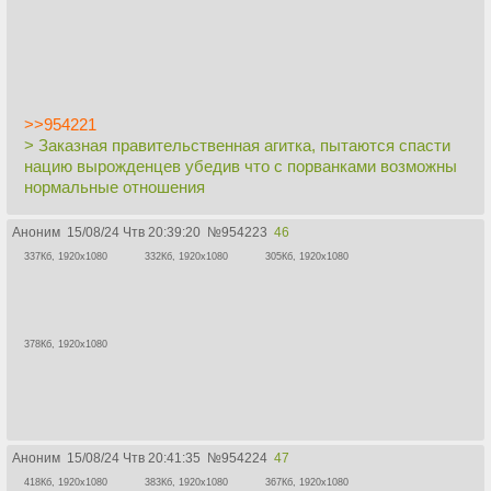
>>954221
> Заказная правительственная агитка, пытаются спасти
нацию вырожденцев убедив что с порванками возможны
нормальные отношения
Аноним
15/08/24 Чтв 20:39:20
№
954223
46
337Кб, 1920x1080
332Кб, 1920x1080
305Кб, 1920x1080
378Кб, 1920x1080
Аноним
15/08/24 Чтв 20:41:35
№
954224
47
418Кб, 1920x1080
383Кб, 1920x1080
367Кб, 1920x1080