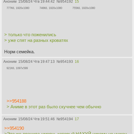
Аноним
15/08/24 Чтв 19:44:42
№
954192
15
777Кб, 1920x1080
746Кб, 1920x1080
755Кб, 1920x1080
> только что поженились
> уже спят на разных кроватях
Норм семейка.
Аноним
15/08/24 Чтв 19:47:13
№
954193
16
921Кб, 1097x599
>>954188
> Аниме в этот раз было скучнее чем обычно
Аноним
15/08/24 Чтв 19:51:46
№
954194
17
>>954190
>Это же драчила-чмояш, который НАХУЙ никому не нужен.