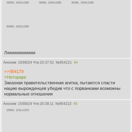
392Кб, 1920x1080
394Кб, 1920x1080
363Кб, 1920x1080
406Кб, 1920x1080
Ляяяяяяяяяяяя
Аноним
15/08/24 Чтв 20:37:52
№
954221
44
>>954179
>Нетораре
Заказная правительственная агитка, пытаются спасти
нацию вырожденцев убедив что с порванками возможны
нормальные отношения
Аноним
15/08/24 Чтв 20:39:11
№
954222
45
259Кб, 1231x1533