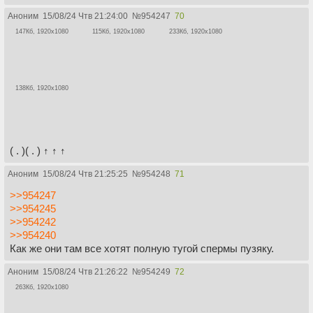
Аноним
15/08/24 Чтв 21:24:00
№
954247
70
147Кб, 1920x1080
115Кб, 1920x1080
233Кб, 1920x1080
138Кб, 1920x1080
( . )( . ) ↑ ↑ ↑
Аноним
15/08/24 Чтв 21:25:25
№
954248
71
>>954247
>>954245
>>954242
>>954240
Как же они там все хотят полную тугой спермы пузяку.
Аноним
15/08/24 Чтв 21:26:22
№
954249
72
263Кб, 1920x1080