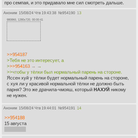
про семпая, и это придавало мне сил смотреть дальше.
Аноним
15/08/24 Чтв 19:43:38
№
954190
13
9808Кб, 1280x720, 00:00:41
>>954187
>Тебя не это интересует, а
>
>>954163 →
→
>>чтобы у тёлки был нормальный парень на стороне.
Яссен хуй у тёлки будет нормальный парень на стороне,
с хуя ли у красивой нормальной тёлки не должно быть
парня? Это же драчила-чмояш, который
НАХУЙ
никому
не нужен.
Аноним
15/08/24 Чтв 19:44:01
№
954191
14
>>954188
15 августа
Я покакал