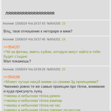
ЛЯЯЯЯЯЯЯЯЯЯЯЯЯЯЯЯЯ
Аноним
15/08/24 Чтв 19:57:43
№
954200
23
Влц, твое отношение к нетораре и мжм?
Аноним
15/08/24 Чтв 19:57:46
№
954201
24
>>954197
>Чё за фетиш, иметь хуйню, которую могут найти и тебе
будет стыдно
Мал покажешь?
Аноним
15/08/24 Чтв 19:59:28
№
954202
25
>>954198
>Может лучше нахуй аниме со своими 3д проекциями?
Чмонимэ ровно те же самые проекции про тёлок, внимание
и куда присунуть хуец
>чмояш и небычная тёлка демон
>чмояш и небычная тёлка вампир
>чмояш и небычная тёлка на час
>чмояш и небычная тёлка говорит по-русски