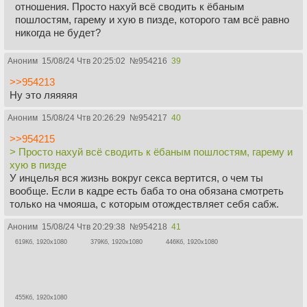
отношения. Просто нахуй всё сводить к ёбаным
пошлостям, гарему и хую в пизде, которого там всё равно
никогда не будет?
Аноним
15/08/24 Чтв 20:25:02
№
954216
39
>>954213
Ну это ляяяяя
Аноним
15/08/24 Чтв 20:26:29
№
954217
40
>>954215
> Просто нахуй всё сводить к ёбаным пошлостям, гарему и
хую в пизде
У инцелья вся жизнь вокруг секса вертится, о чем ты
вообще. Если в кадре есть баба то она обязана смотреть
только на чмояша, с которым отождествляет себя сабж.
Аноним
15/08/24 Чтв 20:29:38
№
954218
41
619Кб, 1920x1080
379Кб, 1920x1080
446Кб, 1920x1080
455Кб, 1920x1080