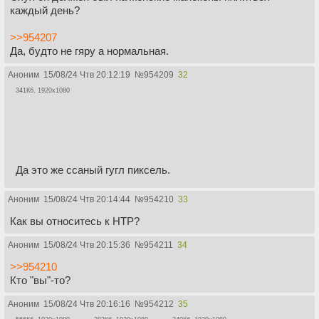
каждый день?
>>954207
Да, будто не гяру а нормальная.
Аноним
15/08/24 Чтв 20:12:19
№
954209
32
341Кб, 1920x1080
Да это же ссаный гугл пиксель.
Аноним
15/08/24 Чтв 20:14:44
№
954210
33
Как вы относитесь к НТР?
Аноним
15/08/24 Чтв 20:15:36
№
954211
34
>>954210
Кто "вы"-то?
Аноним
15/08/24 Чтв 20:16:16
№
954212
35