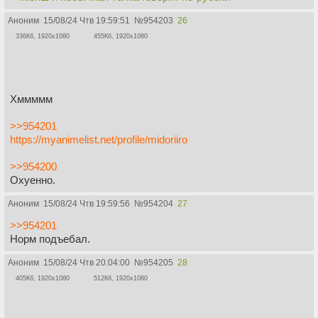
Аноним
15/08/24 Чтв 19:59:51
№
954203
26
336Кб, 1920x1080
455Кб, 1920x1080
Хммммм
>>954201
https://myanimelist.net/profile/midoriiro
>>954200
Охуенно.
Аноним
15/08/24 Чтв 19:59:56
№
954204
27
>>954201
Норм подъебал.
Аноним
15/08/24 Чтв 20:04:00
№
954205
28
405Кб, 1920x1080
512Кб, 1920x1080