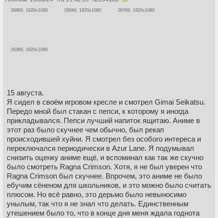
268Кб, 1920x1080
290Кб, 1920x1080
267Кб, 1920x1080
263Кб, 1920x1080
15 августа.
Я сидел в своём игровом кресле и смотрел Gimai Seikatsu.
Передо мной был стакан с пепси, к которому я иногда
прикладывался. Пепси лучший напиток ящитаю. Аниме в
этот раз было скучнее чем обычно, был рекап
происходившей хуйни. Я смотрел без особого интереса и
переключался периодически в Azur Lane. Я подумывал
снизить оценку аниме ещё, и вспоминал как так же скучно
было смотреть Ragna Crimson. Хотя, я не был уверен что
Ragna Crimson был скучнее. Впрочем, это аниме не было
ебучим сёненом для школьников, и это можно было считать
плюсом. Но всё равно, это дерьмо было невыносимо
унылым, так что я не знал что делать. Единственным
утешением было то, что в конце дня меня ждала годнота