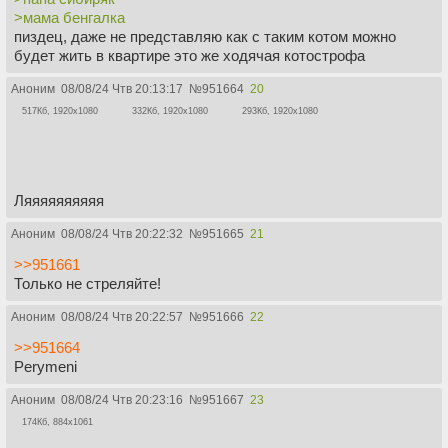
>мама бенгалка
пиздец, даже не представляю как с таким котом можно
будет жить в квартире это же ходячая котострофа
Аноним
08/08/24 Чтв 20:13:17
№
951664
20
517Кб, 1920x1080
332Кб, 1920x1080
293Кб, 1920x1080
Ляяяяяяяяяя
Аноним
08/08/24 Чтв 20:22:32
№
951665
21
>>951661
Только не стреляйте!
Аноним
08/08/24 Чтв 20:22:57
№
951666
22
>>951664
Perymeni
Аноним
08/08/24 Чтв 20:23:16
№
951667
23
174Кб, 884x1061