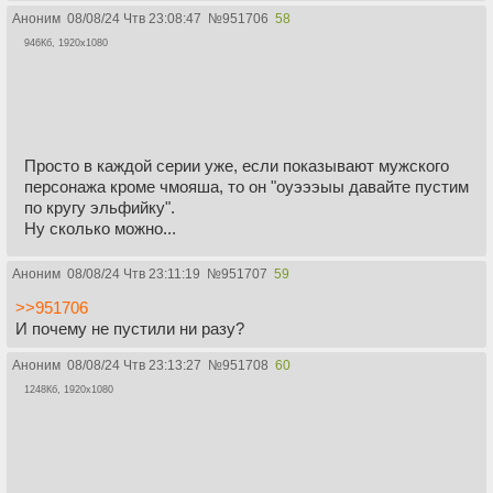
Аноним
08/08/24 Чтв 23:08:47
№
951706
58
946Кб, 1920x1080
Просто в каждой серии уже, если показывают мужского
персонажа кроме чмояша, то он "оуэээыы давайте пустим
по кругу эльфийку".
Ну сколько можно...
Аноним
08/08/24 Чтв 23:11:19
№
951707
59
>>951706
И почему не пустили ни разу?
Аноним
08/08/24 Чтв 23:13:27
№
951708
60
1248Кб, 1920x1080