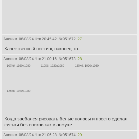
Аноним
08/08/24 Чтв 20:45:42
№
951672
27
Качественный постинг, наконец-то.
Аноним
08/08/24 Чтв 21:00:16
№
951673
28
107Кб, 1920x1080
110Кб, 1920x1080
135Кб, 1920x1080
125Кб, 1920x1080
Когда заебался рисовать белые полосы и просто сделал
сиськи без сосков как в анжухе
Аноним
08/08/24 Чтв 21:06:28
№
951674
29