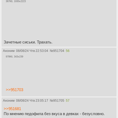
367Кб, 1930x2215
Зачетные сиськи. Трахать.
Аноним
08/08/24 Чтв 22:53:04
№
951704
56
978Кб, 343x239
>>951703
Аноним
08/08/24 Чтв 23:05:17
№
951705
57
>>951681
По мнению педофила без вкуса в девках - безусловно.