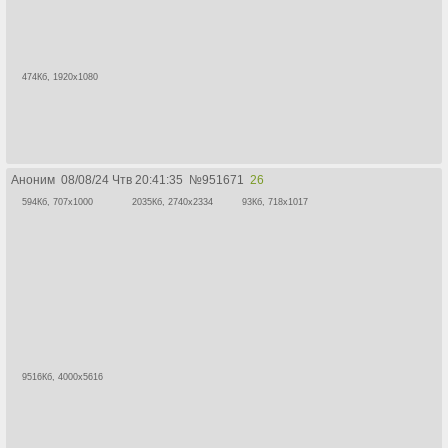
474Кб, 1920x1080
Аноним
08/08/24 Чтв 20:41:35
№
951671
26
594Кб, 707x1000
2035Кб, 2740x2334
93Кб, 718x1017
9516Кб, 4000x5616