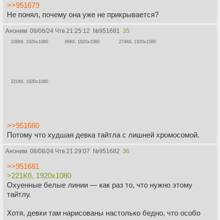
>>951679
Не понял, почему она уже не прикрывается?
Аноним
08/08/24 Чтв 21:25:12
№
951681
35
108Кб, 1920x1080
86Кб, 1920x1080
274Кб, 1920x1080
221Кб, 1920x1080
>>951680
Потому что худшая девка тайтла с лишней хромосомой.
Аноним
08/08/24 Чтв 21:29:07
№
951682
36
>>951681
>221Кб, 1920x1080
Охуенные белые линии — как раз то, что нужно этому
тайтлу.
Хотя, девки там нарисованы настолько бедно, что особо