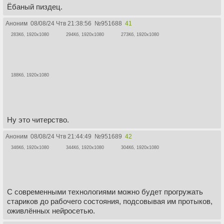
Ёбаный пиздец.
Аноним
08/08/24 Чтв 21:38:56
№
951688
41
283Кб, 1920x1080
294Кб, 1920x1080
273Кб, 1920x1080
188Кб, 1920x1080
Ну это читерство.
Аноним
08/08/24 Чтв 21:44:49
№
951689
42
346Кб, 1920x1080
344Кб, 1920x1080
304Кб, 1920x1080
С современными технологиями можно будет прогружать
стариков до рабочего состояния, подсовывая им протыков,
оживлённых нейросетью.