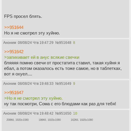
FPS просел блять.
>>951644
Но я не смотрел эту хуйню.
Аноним
08/08/24 Чтв 19:47:29
№
951648
8
>>951642
>запихивает ей в анус всякие свечки
бляяяя помню свечи от простатита ставил, такая хуйня я
ебал, а потом оказалось есть тоже самое, но в таблетках,
вот я охуел....
Аноним
08/08/24 Чтв 19:48:33
№
951649
9
>>951647
>Но я не смотрел эту хуйню.
ну так посмотри, Сома с его блюдами как раз для тебя!
Аноним
08/08/24 Чтв 19:48:42
№
951650
10
208Кб, 1920x1080
196Кб, 1920x1080
162Кб, 1920x1080