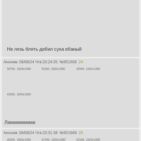
Не лезь блять дебил сука ебаный
Аноним
08/08/24 Чтв 20:24:35
№
951668
24
567Кб, 1920x1080
511Кб, 1920x1080
345Кб, 1920x1080
425Кб, 1920x1080
Ляяяяяяяяяяя
Аноним
08/08/24 Чтв 20:31:38
№
951669
25
461Кб, 1920x1080
417Кб, 1920x1080
421Кб, 1920x1080