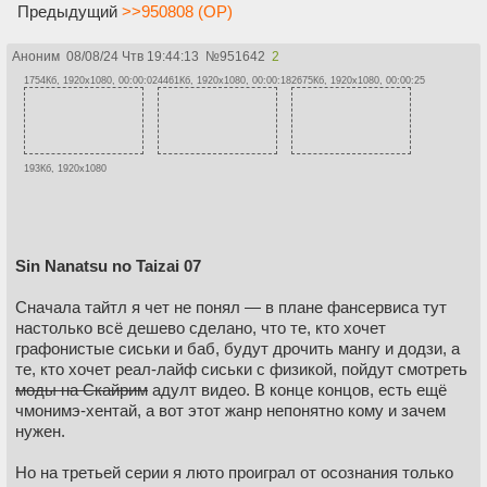
Предыдущий
>>950808 (OP)
Аноним
08/08/24 Чтв 19:44:13
№
951642
2
1754Кб, 1920x1080, 00:00:02
4461Кб, 1920x1080, 00:00:18
2675Кб, 1920x1080, 00:00:25
193Кб, 1920x1080
Sin Nanatsu no Taizai 07
Сначала тайтл я чет не понял — в плане фансервиса тут
настолько всё дешево сделано, что те, кто хочет
графонистые сиськи и баб, будут дрочить мангу и додзи, а
те, кто хочет реал-лайф сиськи с физикой, пойдут смотреть
моды на Скайрим
адулт видео. В конце концов, есть ещё
чмонимэ-хентай, а вот этот жанр непонятно кому и зачем
нужен.
Но на третьей серии я люто проиграл от осознания только