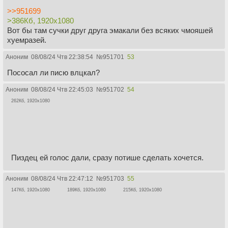
>>951699
>386Кб, 1920x1080
Вот бы там сучки друг друга эмакали без всяких чмояшей
хуемразей.
Аноним
08/08/24 Чтв 22:38:54
№
951701
53
Пососал ли писю влцкал?
Аноним
08/08/24 Чтв 22:45:03
№
951702
54
262Кб, 1920x1080
Пиздец ей голос дали, сразу потише сделать хочется.
Аноним
08/08/24 Чтв 22:47:12
№
951703
55
147Кб, 1920x1080
189Кб, 1920x1080
215Кб, 1920x1080