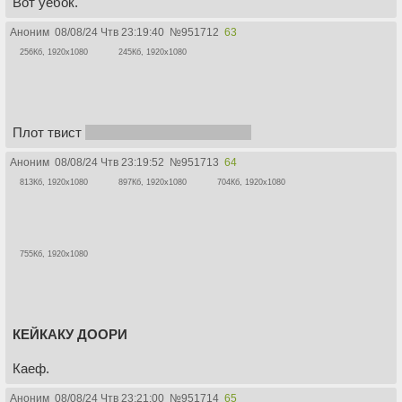
Вот уебок.
Аноним
08/08/24 Чтв 23:19:40
№
951712
63
256Кб, 1920x1080
245Кб, 1920x1080
Плот твист
это умершая ночью бабка.
Аноним
08/08/24 Чтв 23:19:52
№
951713
64
813Кб, 1920x1080
897Кб, 1920x1080
704Кб, 1920x1080
755Кб, 1920x1080
КЕЙКАКУ ДООРИ
Каеф.
Аноним
08/08/24 Чтв 23:21:00
№
951714
65