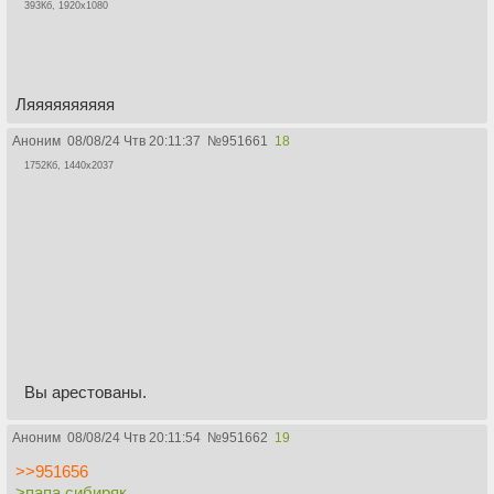
393Кб, 1920x1080
Ляяяяяяяяяя
Аноним
08/08/24 Чтв 20:11:37
№
951661
18
1752Кб, 1440x2037
Вы арестованы.
Аноним
08/08/24 Чтв 20:11:54
№
951662
19
>>951656
>папа сибиряк