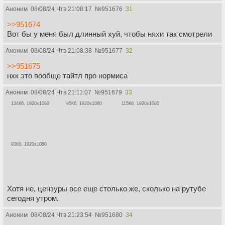
Аноним
08/08/24 Чтв 21:08:17
№
951676
31
>>951674
Вот бы у меня был длинный хуй, чтобы няхи так смотрели
Аноним
08/08/24 Чтв 21:08:38
№
951677
32
>>951675
нхк это вообще тайтл про нормиса
Аноним
08/08/24 Чтв 21:11:07
№
951679
33
134Кб, 1920x1080
95Кб, 1920x1080
115Кб, 1920x1080
93Кб, 1920x1080
Хотя не, цензуры все еще столько же, сколько на рутубе
сегодня утром.
Аноним
08/08/24 Чтв 21:23:54
№
951680
34