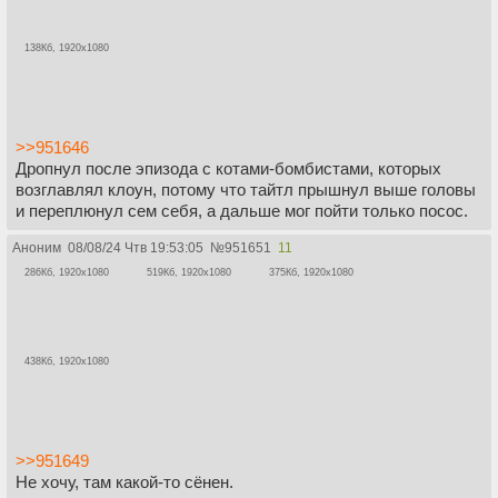
138Кб, 1920x1080
>>951646
Дропнул после эпизода с котами-бомбистами, которых
возглавлял клоун, потому что тайтл прышнул выше головы
и переплюнул сем себя, а дальше мог пойти только посос.
Аноним
08/08/24 Чтв 19:53:05
№
951651
11
286Кб, 1920x1080
519Кб, 1920x1080
375Кб, 1920x1080
438Кб, 1920x1080
>>951649
Не хочу, там какой-то сёнен.