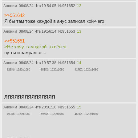
Аноним
08/08/24 Чтв 19:54:05
№
951652
12
>>951642
Я бы там тоже каждой в анус запихал кой-чего
Аноним
08/08/24 Чтв 19:56:14
№
951653
13
>>951651
>Не хочу, там какой-то сёнен.
ну ты и зажрался....
Аноним
08/08/24 Чтв 19:57:38
№
951654
14
323Кб, 1920x1080
381Кб, 1920x1080
417Кб, 1920x1080
ЛЯЯЯЯЯЯЯЯЯЯЯЯЯЯ
Аноним
08/08/24 Чтв 20:01:10
№
951655
15
493Кб, 1920x1080
595Кб, 1920x1080
462Кб, 1920x1080