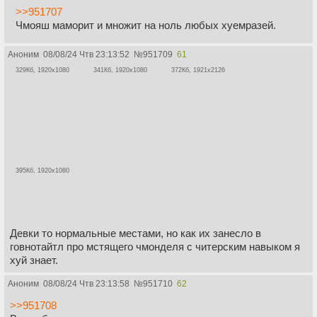
>>951707
Чмояш маморит и множит на ноль любых хуемразей.
Аноним
08/08/24 Чтв 23:13:52
№
951709
61
329Кб, 1920x1080
341Кб, 1920x1080
372Кб, 1921x2126
395Кб, 1920x1080
Девки то нормальные местами, но как их занесло в
говнотайтл про мстящего чмонделя с читерским навыком я
хуй знает.
Аноним
08/08/24 Чтв 23:13:58
№
951710
62
>>951708