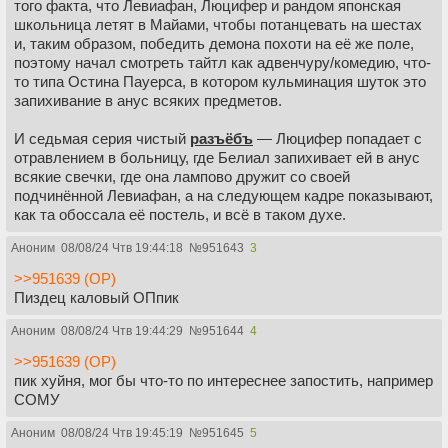
того факта, что Левиафан, Люцифер и рандом японская
школьница летят в Майами, чтобы потанцевать на шестах
и, таким образом, победить демона похоти на её же поле,
поэтому начал смотреть тайтл как адвенчуру/комедию, что-
то типа Остина Пауерса, в котором кульминация шуток это
запихивание в анус всяких предметов.
И седьмая серия чистый
разъёбъ
— Люцифер попадает с
отравлением в больницу, где Белиал запихивает ей в анус
всякие свечки, где она лампово дружит со своей
подчинённой Левиафан, а на следующем кадре показывают,
как та обоссала её постель, и всё в таком духе.
Аноним
08/08/24 Чтв 19:44:18
№
951643
3
>>951639 (OP)
Пиздец каловый ОПпик
Аноним
08/08/24 Чтв 19:44:29
№
951644
4
>>951639 (OP)
пик хуйня, мог бы что-то по интереснее запостить, например
СОМУ
Аноним
08/08/24 Чтв 19:45:19
№
951645
5