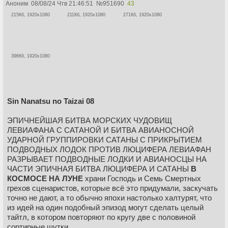
Аноним
08/08/24 Чтв 21:46:51
№
951690
43
215Кб, 1920x1080
211Кб, 1920x1080
271Кб, 1920x1080
396Кб, 1920x1080
Sin Nanatsu no Taizai 08
ЭПИЧНЕЙШАЯ БИТВА МОРСКИХ ЧУДОВИЩ
ЛЕВИАФАНА С САТАНОЙ И БИТВА АВИАНОСНОЙ
УДАРНОЙ ГРУППИРОВКИ САТАНЫ С ПРИКРЫТИЕМ
ПОДВОДНЫХ ЛОДОК ПРОТИВ ЛЮЦИФЕРА ЛЕВИАФАН
РАЗРЫВАЕТ ПОДВОДНЫЕ ЛОДКИ И АВИАНОСЦЫ НА
ЧАСТИ ЭПИЧНАЯ БИТВА ЛЮЦИФЕРА И САТАНЫ
В
КОСМОСЕ НА ЛУНЕ
храни Господь и Семь Смертных
грехов сценаристов, которые всё это придумали, заскучать
точно не дают, а то обычно япохи настолько халтурят, что
из идей на один подобный эпизод могут сделать целый
тайтл, в котором повторяют по кругу две с половиной
сортирные шутки.