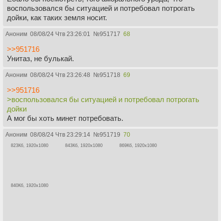
воспользовался бы ситуацией и потребовал потрогать
дойки, как таких земля носит.
Аноним
08/08/24 Чтв 23:26:01
№
951717
68
>>951716
Унитаз, не булькай.
Аноним
08/08/24 Чтв 23:26:48
№
951718
69
>>951716
>воспользовался бы ситуацией и потребовал потрогать
дойки
А мог бы хоть минет потребовать.
Аноним
08/08/24 Чтв 23:29:14
№
951719
70
823Кб, 1920x1080
843Кб, 1920x1080
869Кб, 1920x1080
840Кб, 1920x1080