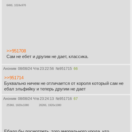
64Кб, 1024x976
>>951708
Сам не ебет и другим не дает, классика.
Аноним
08/08/24 Чтв 23:22:56
№
951715
66
>>951714
Буквально ничем не отличается от короля который сам не
ебал эльфийку и теперь другим не дает
Аноним
08/08/24 Чтв 23:24:13
№
951716
67
253Кб, 1920x1080
262Кб, 1920x1080
Ебало бы посмотреть, того аморального урода, что