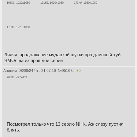
198Кб, 1920x1080
161Кб, 1920x1080
173Кб, 1920x1080
178Кб, 1920x1080
Ляяяя, продолжение мудацкой шутки про длинный хуй
ЧМОяша из прошлой серии
Аноним
08/08/24 Чтв 21:07:16
№
951675
30
208Кб, 427x403
Посмотрел только что 13 серию NHK. Аж слезу пустил
блять.