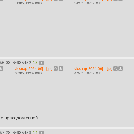
319Кб, 1920x1080
342Кб, 1920x1080
:56:03
№
935452
13
vlcsnap-2024-06[...].jpg
vlcsnap-2024-06[...].jpg
402Кб, 1920x1080
475Кб, 1920x1080
 с приходом синей.
:57:28
№
935453
14