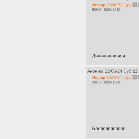
vlcsnap-2024-06[...].jpg
509Кб, 1920x1080
Ляяяяяяяяяяяя
Аноним
22/06/24 Суб 22
vlcsnap-2024-06[...].jpg
336Кб, 1920x1080
Бляяяяяяяяяяя