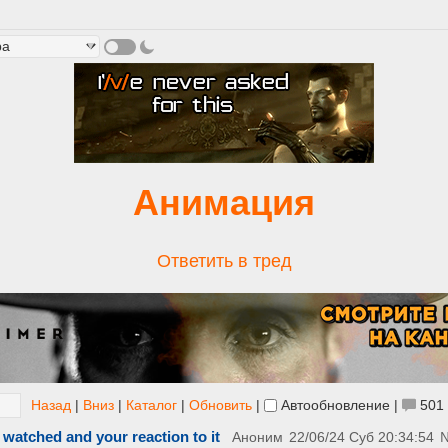
Анимация
Ответить в тред
Назад
|
Вниз
|
Каталог
|
Обновить
|
Автообновление
|
501
 watched and your reaction to it
Аноним
22/06/24 Суб 20:34:54