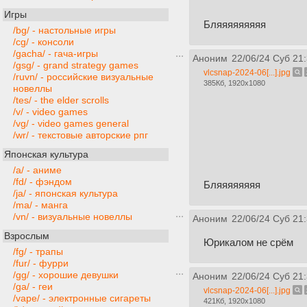
Игры
Бляяяяяяяяя
/bg/ - настольные игры
/cg/ - консоли
/gacha/ - гача-игры
Аноним
22/06/24 Суб 21
/gsg/ - grand strategy games
vlcsnap-2024-06[...].jpg
/ruvn/ - российские визуальные
385Кб, 1920x1080
новеллы
/tes/ - the elder scrolls
/v/ - video games
/vg/ - video games general
/wr/ - текстовые авторские рпг
Японская культура
/a/ - аниме
/fd/ - фэндом
Бляяяяяяяя
/ja/ - японская культура
/ma/ - манга
/vn/ - визуальные новеллы
Аноним
22/06/24 Суб 21
Взрослым
Юрикалом не срём
/fg/ - трапы
/fur/ - фурри
/gg/ - хорошие девушки
Аноним
22/06/24 Суб 21
/ga/ - геи
vlcsnap-2024-06[...].jpg
/vape/ - электронные сигареты
421Кб, 1920x1080