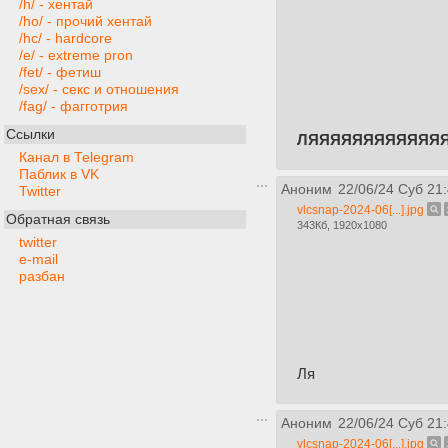
/h/ - хентай
/ho/ - прочий хентай
/hc/ - hardcore
/e/ - extreme pron
/fet/ - фетиш
/sex/ - секс и отношения
/fag/ - фагготрия
Ссылки
ЛЯЯЯЯЯЯЯЯЯЯЯЯ
Канал в Telegram
Паблик в VK
Аноним
22/06/24 Суб 21:
Twitter
vlcsnap-2024-06[...].jpg
Обратная связь
343Кб, 1920x1080
twitter
e-mail
разбан
Ля
Аноним
22/06/24 Суб 21
vlcsnap-2024-06[...].jpg