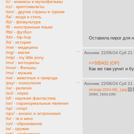
/c/ - комиксы и мультфильмы
/cc/ - криптовалюты
/em/ - другие страны и туризм
/fa/ - мода и стиль
/fiz/ - физкультура
/fl/ - иностранные языки
/ftb/ - футбол
/hh/ - hip-hop
Оставила пирог для 
/hi/ - история
/me/ - медицина
/mg/ - магия
Аноним
22/06/24 Суб 21
/mlp/ - my little pony
/mo/ - мотоциклы
>>935432 (OP)
/mov/ - Фильмы
Как же там урчит и б
/mu/ - музыка
/ne/ - животные и природа
/psy/ - психология
Аноним
22/06/24 Суб 21
/re/ - религия
vlcsnap-2024-06[...].jpg
/sci/ - наука
293Кб, 1920x1080
/sf/ - научная фантастика
/sn/ - паранормальные явления
/sp/ - спорт
/spc/ - космос и астрономия
/tv/ - тв и кино
/un/ - образование
/w/ - оружие
/wh/ - warhammer