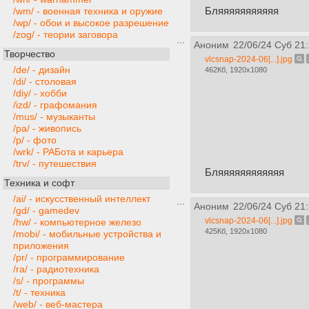
Бляяяяяяяяяяя
/wm/ - военная техника и оружие
/wp/ - обои и высокое разрешение
/zog/ - теории заговора
Аноним
22/06/24 Суб 21
Творчество
vlcsnap-2024-06[...].jpg
/de/ - дизайн
462Кб, 1920x1080
/di/ - столовая
/diy/ - хобби
/izd/ - графомания
/mus/ - музыканты
/pa/ - живопись
/p/ - фото
/wrk/ - РАБота и карьера
/trv/ - путешествия
Бляяяяяяяяяяяя
Техника и софт
/ai/ - искусственный интеллект
Аноним
22/06/24 Суб 21
/gd/ - gamedev
vlcsnap-2024-06[...].jpg
/hw/ - компьютерное железо
425Кб, 1920x1080
/mobi/ - мобильные устройства и
приложения
/pr/ - программирование
/ra/ - радиотехника
/s/ - программы
/t/ - техника
/web/ - веб-мастера