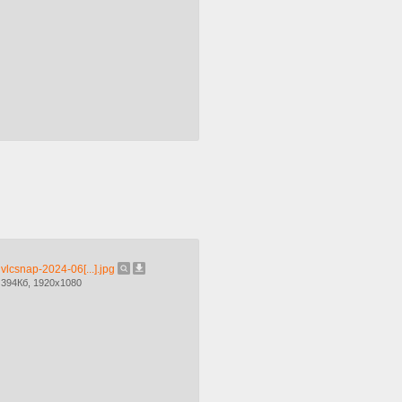
vlcsnap-2024-06[...].jpg
394Кб, 1920x1080