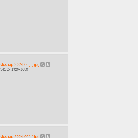
vlcsnap-2024-06[...].jpg
341Кб, 1920x1080
vlcsnap-2024-06[...].jpg