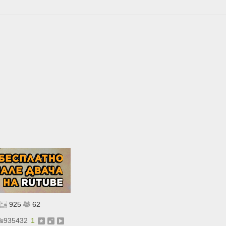
925
62
№
935432
1