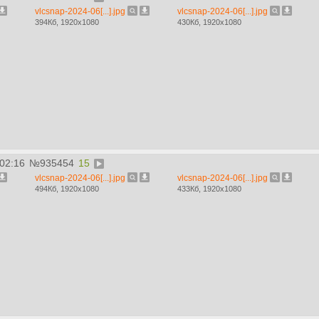
vlcsnap-2024-06[...].jpg
vlcsnap-2024-06[...].jpg
394Кб, 1920x1080
430Кб, 1920x1080
:02:16
№
935454
15
vlcsnap-2024-06[...].jpg
vlcsnap-2024-06[...].jpg
494Кб, 1920x1080
433Кб, 1920x1080