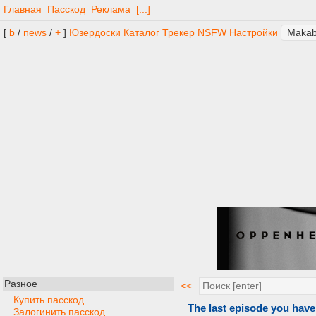
Главная
Пасскод
Реклама
[...]
[
b
/
news
/
+
]
Юзердоски
Каталог
Трекер
NSFW
Настройки
Разное
<<
Купить пасскод
The last episode you have
Залогинить пасскод