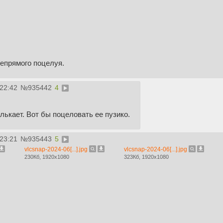
непрямого поцелуя.
:22:42
№
935442
4
улькает. Вот бы поцеловать ее пузико.
:23:21
№
935443
5
vlcsnap-2024-06[...].jpg
vlcsnap-2024-06[...].jpg
230Кб, 1920x1080
323Кб, 1920x1080