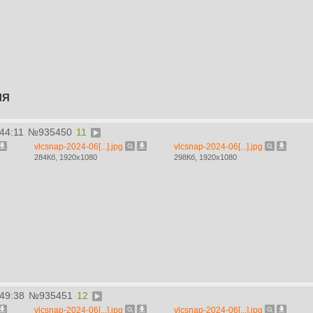
ЯЯ
44:11
№
935450
11
vlcsnap-2024-06[...].jpg
vlcsnap-2024-06[...].jpg
284Кб, 1920x1080
298Кб, 1920x1080
:49:38
№
935451
12
vlcsnap-2024-06[...].jpg
vlcsnap-2024-06[...].jpg