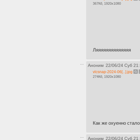
367Кб, 1920x1080
Ляяяяяяяяяяяяяя
Аноним
22/06/24 Суб 21
vlcsnap-2024-06[...].jpg
274Кб, 1920x1080
Как же охуенно стало
Аноним
22/06/24 Суб 21