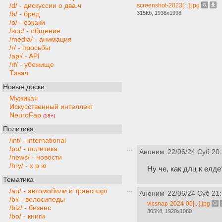
/d/ - дискуссии о два.ч
screenshot-2023[...].jpg
315Кб, 1938x1998
/b/ - бред
/o/ - оэкаки
/soc/ - общение
/media/ - анимация
/r/ - просьбы
/api/ - API
/rf/ - убежище
Тивач
Новые доски
Мужикач
Искусственный интеллект
NeuroFap
(18+)
Политика
/int/ - international
/po/ - политика
Аноним
22/06/24 Суб 20
/news/ - новости
/hry/ - х р ю
Ну че, как длц к елде
Тематика
/au/ - автомобили и транспорт
Аноним
22/06/24 Суб 21
/bi/ - велосипеды
vlcsnap-2024-06[...].jpg
/biz/ - бизнес
305Кб, 1920x1080
/bo/ - книги