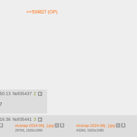
>>934827 (OP)
:50:13
№
935437
2
?
:16:36
№
935441
3
vlcsnap-2024-06[...].jpg
vlcsnap-2024-06[...].jpg
287Кб, 1920x1080
432Кб, 1920x1080