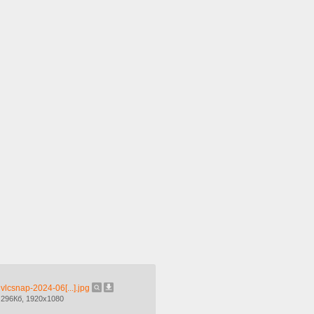
vlcsnap-2024-06[...].jpg
296Кб, 1920x1080