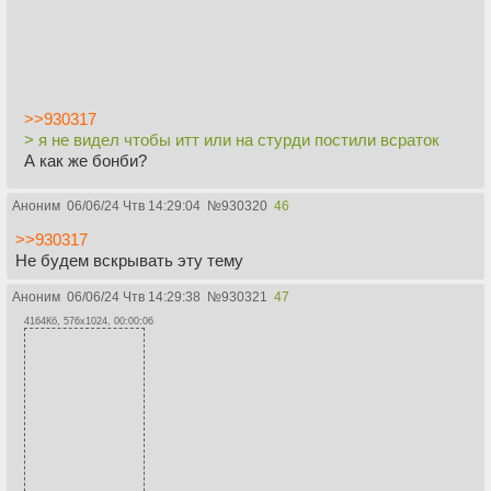
>>930317
> я не видел чтобы итт или на стурди постили всраток
А как же бонби?
Аноним
06/06/24 Чтв 14:29:04
№
930320
46
>>930317
Не будем вскрывать эту тему
Аноним
06/06/24 Чтв 14:29:38
№
930321
47
4164Кб, 576x1024, 00:00:06