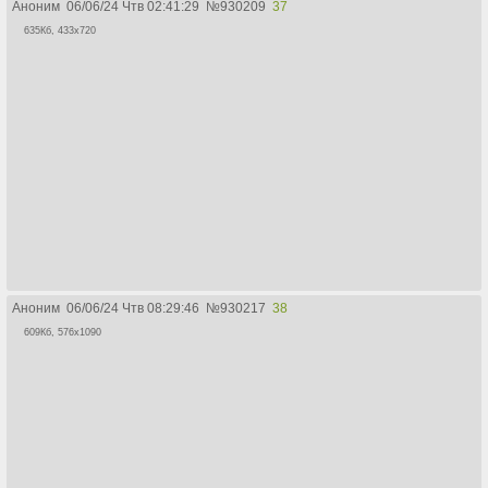
Аноним
06/06/24 Чтв 02:41:29
№
930209
37
635Кб, 433x720
Аноним
06/06/24 Чтв 08:29:46
№
930217
38
609Кб, 576x1090