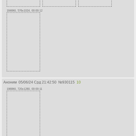
1846Кб, 576x1024, 00:00:12
Аноним
05/06/24 Срд 21:42:50
№
930115
10
1968Кб, 720x1280, 00:00:11