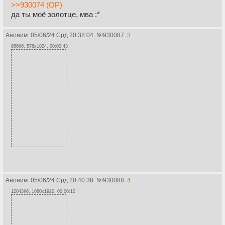
>>930074 (OP)
да ты моё золотце, мва :*
Аноним
05/06/24 Срд 20:38:04
№
930087
3
956Кб, 576x1024, 00:00:43
Аноним
05/06/24 Срд 20:40:38
№
930088
4
12043Кб, 1080x1920, 00:00:10