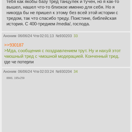
тебя как якобы базу тред танцулек и тучен, но я как-то
вышел, нашел что-то близкое именно для себя. Но я
никогда бы не пришел к этому без всей этой истории с
тредом, так что спасибо треду. Поистине, библейская
история. С 400-тредием /media/, господа.
Аноним
06/06/24 Чтв 02:01:13
№
930203
33
>>930187
>Мда, сообщения с поздравлением трут. Ну и нахуй этот
чмошный тред с чмошной модерацией. Конченный тред.
где че потерли
Аноним
06/06/24 Чтв 02:03:24
№
930204
34
86Кб, 195x259