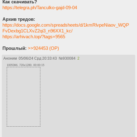
Как скачивать?
https://telegra.ph/Tanculko-gajd-09-04
Архив тредов:
https://docs.google.com/spreadsheets/d/1kmRlvpeNiaov_WQP
FvDexbg1CLXvZ2qi3_n96XX1_kc/
https://arhivach.top/?tags=9565
Прошлый:
>>924453 (OP)
Аноним
05/06/24 Срд 20:33:43
№
930084
2
10053Кб, 720x1280, 00:00:15