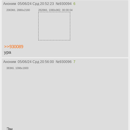
Аноним
05/06/24 Срд 20:52:23
№
930094
6
2063Кб, 2880x2160
2626Кб, 1080x962, 00:00:04
>>930089
ура
Аноним
05/06/24 Срд 20:56:00
№
930096
7
383Кб, 1096x1600
Эм