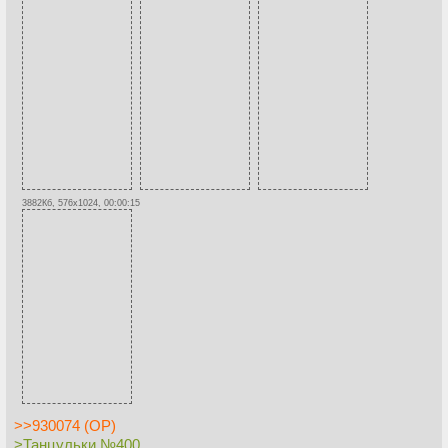
3882Кб, 576x1024, 00:00:15
>>930074 (OP)
>Танцульки №400