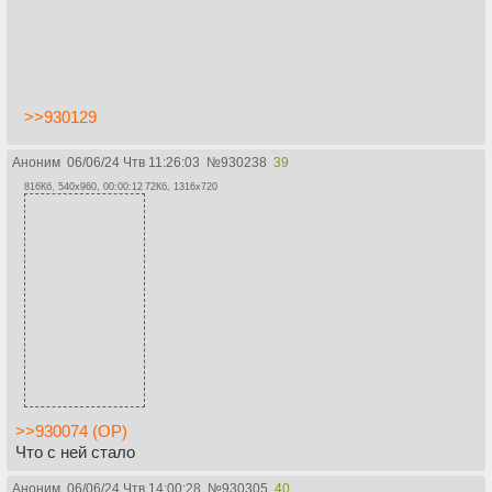
>>930129
Аноним
06/06/24 Чтв 11:26:03
№
930238
39
816Кб, 540x960, 00:00:12
72Кб, 1316x720
>>930074 (OP)
Что с ней стало
Аноним
06/06/24 Чтв 14:00:28
№
930305
40