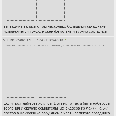
вы задумывались о том насколько большими какашками
испражняется токфу, нужен фекальный турнир согласись
Аноним
06/06/24 Чтв 14:23:37
№
930315
42
16915Кб, 1080x1920, 00:00:18
17562Кб, 1080x1920, 00:00:12
7564Кб, 1080x1440, 00:00:14
Если пост наберет хотя бы 1 ответ, то так и быть наберусь
терпения и скачаю сомнительных видосов из лайки на 5-7
постов в ближайшие пару дней в честь великого праздника