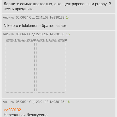
Держите самых цветастых, с концентрированным preppy. В
честь праздника
Аноним
05/06/24 Срд 22:41:07
№
930133
14
Nike pro и lululemon - братья на век
Аноним
05/06/24 Срд 22:56:32
№
930135
15
2497Кб, 576x1024, 00:00:15
2910Кб, 576x1024, 00:00:15
Аноним
05/06/24 Срд 23:01:13
№
930136
16
>>930132
Нереальная безвкусица