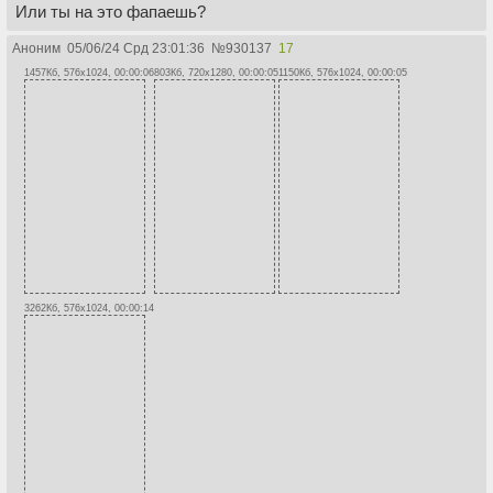
Или ты на это фапаешь?
Аноним
05/06/24 Срд 23:01:36
№
930137
17
1457Кб, 576x1024, 00:00:06
803Кб, 720x1280, 00:00:05
1150Кб, 576x1024, 00:00:05
3262Кб, 576x1024, 00:00:14