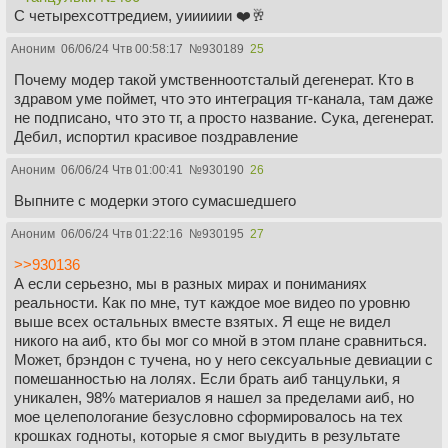
С четырехсоттредием, уииииии ❤️🥂
Аноним
06/06/24 Чтв 00:58:17
№
930189
25
Почему модер такой умственноотсталый дегенерат. Кто в
здравом уме поймет, что это интеграция тг-канала, там даже
не подписано, что это тг, а просто название. Сука, дегенерат.
Дебил, испортил красивое поздравление
Аноним
06/06/24 Чтв 01:00:41
№
930190
26
Выпните с модерки этого сумасшедшего
Аноним
06/06/24 Чтв 01:22:16
№
930195
27
>>930136
А если серьезно, мы в разных мирах и пониманиях
реальности. Как по мне, тут каждое мое видео по уровню
выше всех остальных вместе взятых. Я еще не видел
никого на аиб, кто бы мог со мной в этом плане сравниться.
Может, брэндон с тучена, но у него сексуальные девиации с
помешанностью на лолях. Если брать аиб танцульки, я
уникален, 98% материалов я нашел за пределами аиб, но
мое целепологание безусловно сформировалось на тех
крошках годноты, которые я смог выудить в результате