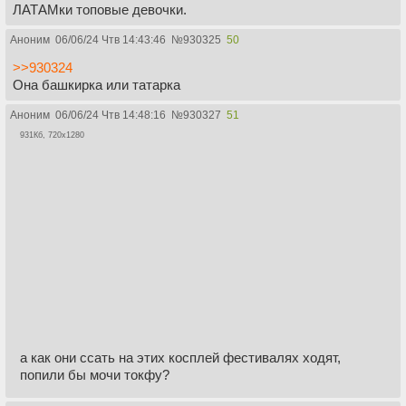
ЛАТАМки топовые девочки.
Аноним
06/06/24 Чтв 14:43:46
№
930325
50
>>930324
Она башкирка или татарка
Аноним
06/06/24 Чтв 14:48:16
№
930327
51
931Кб, 720x1280
а как они ссать на этих косплей фестивалях ходят,
попили бы мочи токфу?