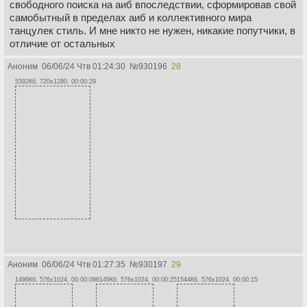
свободного поиска на аиб впоследствии, сформировав свой
самобытный в пределах аиб и коллективного мира
танцулек стиль. И мне никто не нужен, никакие попутчики, в
отличие от остальных
Аноним
06/06/24 Чтв 01:24:30
№
930196
28
5392Кб, 720x1280, 00:00:29
Аноним
06/06/24 Чтв 01:27:35
№
930197
29
1496Кб, 576x1024, 00:00:09
6149Кб, 576x1024, 00:00:25
1544Кб, 576x1024, 00:00:15