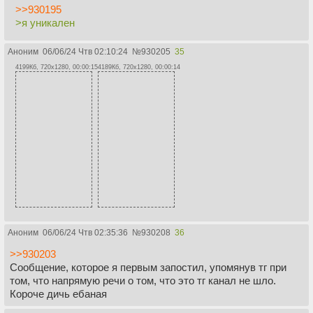
>>930195
>я уникален
Аноним
06/06/24 Чтв 02:10:24
№
930205
35
4199Кб, 720x1280, 00:00:15
4189Кб, 720x1280, 00:00:14
Аноним
06/06/24 Чтв 02:35:36
№
930208
36
>>930203
Сообщение, которое я первым запостил, упомянув тг при
том, что напрямую речи о том, что это тг канал не шло.
Короче дичь ебаная