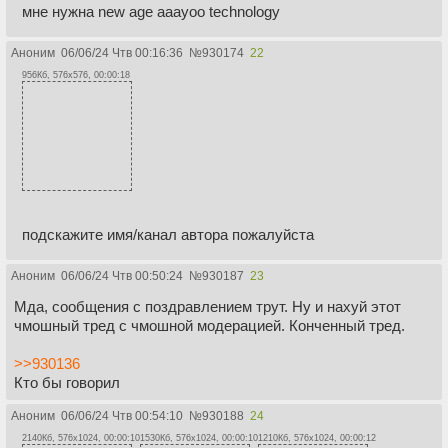
мне нужна new age aaayoo technology
Аноним
06/06/24 Чтв 00:16:36
№
930174
22
956Кб, 576x576, 00:00:18
подскажите имя/канал автора пожалуйста
Аноним
06/06/24 Чтв 00:50:24
№
930187
23
Мда, сообщения с поздравлением трут. Ну и нахуй этот
чмошный тред с чмошной модерацией. Конченный тред.
>>930136
Кто бы говорил
Аноним
06/06/24 Чтв 00:54:10
№
930188
24
2140Кб, 576x1024, 00:00:10
1530Кб, 576x1024, 00:00:10
1210Кб, 576x1024, 00:00:12