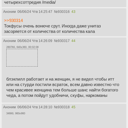
четырехсоттредия /media/
Аноним
06/06/24 Чтв 14:25:47
№
930316
43
>>930314
Токфусы очень вонюче срут. Иногда даже унитаз
засоряется от количества от количества кала
Аноним
06/06/24 Чтв 14:26:09
№
930317
44
2807Кб, 640x360, 00:02:08
блэкпилл работает и на женщин, я не видел чтобы итт
или на стурди постили всраток, всем давно известно что
чем красивее женщина тем больше шанс найти богатого
чеда, а потом пойдут удобничи, скуфы, наркоманы
Аноним
06/06/24 Чтв 14:28:10
№
930318
45
346Кб, 960x960