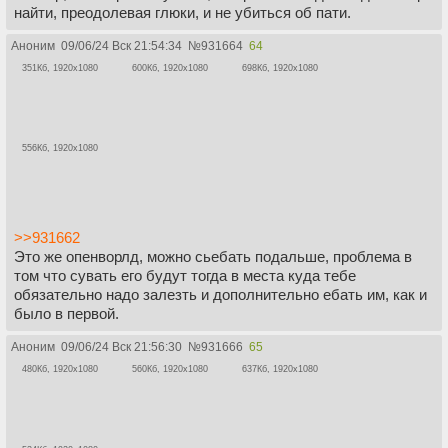
найти, преодолевая глюки, и не убиться об пати.
Аноним
09/06/24 Вск 21:54:34
№
931664
64
351Кб, 1920x1080
600Кб, 1920x1080
698Кб, 1920x1080
556Кб, 1920x1080
>>931662
Это же опенворлд, можно сьебать подальше, проблема в
том что сувать его будут тогда в места куда тебе
обязательно надо залезть и дополнительно ебать им, как и
было в первой.
Аноним
09/06/24 Вск 21:56:30
№
931666
65
480Кб, 1920x1080
560Кб, 1920x1080
637Кб, 1920x1080