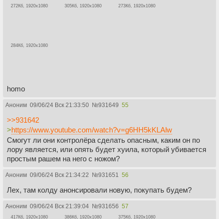
272Кб, 1920x1080
305Кб, 1920x1080
273Кб, 1920x1080
284Кб, 1920x1080
homo
Аноним
09/06/24 Вск 21:33:50
№
931649
55
>>931642
>
https://www.youtube.com/watch?v=g6HH5kKLAlw
Смогут ли они контролёра сделать опасным, каким он по
лору является, или опять будет хуила, который убивается
простым рашем на него с ножом?
Аноним
09/06/24 Вск 21:34:22
№
931651
56
Лех, там колду анонсировали новую, покупать будем?
Аноним
09/06/24 Вск 21:39:04
№
931656
57
417Кб, 1920x1080
386Кб, 1920x1080
375Кб, 1920x1080