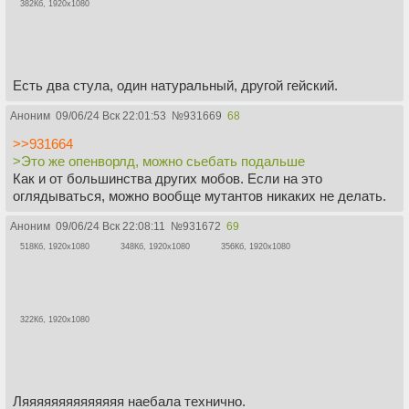
382Кб, 1920x1080
Есть два стула, один натуральный, другой гейский.
Аноним
09/06/24 Вск 22:01:53
№
931669
68
>>931664
>Это же опенворлд, можно сьебать подальше
Как и от большинства других мобов. Если на это
оглядываться, можно вообще мутантов никаких не делать.
Аноним
09/06/24 Вск 22:08:11
№
931672
69
518Кб, 1920x1080
348Кб, 1920x1080
356Кб, 1920x1080
322Кб, 1920x1080
Ляяяяяяяяяяяяяя наебала технично.