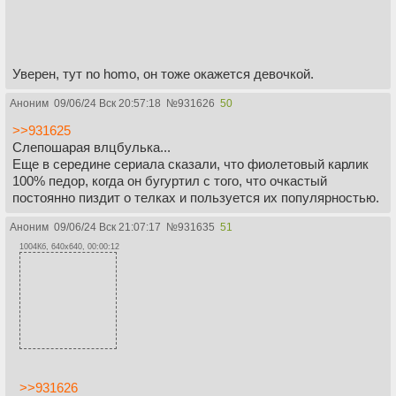
Уверен, тут no homo, он тоже окажется девочкой.
Аноним
09/06/24 Вск 20:57:18
№
931626
50
>>931625
Слепошарая влцбулька...
Еще в середине сериала сказали, что фиолетовый карлик
100% педор, когда он бугуртил с того, что очкастый
постоянно пиздит о телках и пользуется их популярностью.
Аноним
09/06/24 Вск 21:07:17
№
931635
51
1004Кб, 640x640, 00:00:12
>>931626