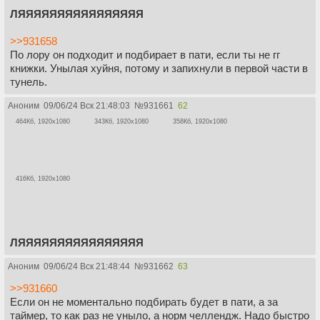
ЛЯЯЯЯЯЯЯЯЯЯЯЯЯЯЯЯ
>>931658
По лору он подходит и подбирает в пати, если ты не гг
книжки. Унылая хуйня, потому и запихнули в первой части в
тунель.
Аноним
09/06/24 Вск 21:48:03
№
931661
62
464Кб, 1920x1080
343Кб, 1920x1080
358Кб, 1920x1080
416Кб, 1920x1080
ЛЯЯЯЯЯЯЯЯЯЯЯЯЯЯЯЯ
Аноним
09/06/24 Вск 21:48:44
№
931662
63
>>931660
Если он не моментально подбирать будет в пати, а за
таймер, то как раз не уныло, а норм челлендж. Надо быстро