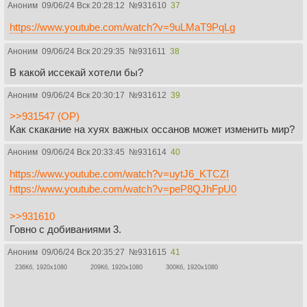
Аноним
09/06/24 Вск 20:28:12
№
931610
37
https://www.youtube.com/watch?v=9uLMaT9PqLg
Аноним
09/06/24 Вск 20:29:35
№
931611
38
В какой иссекай хотели бы?
Аноним
09/06/24 Вск 20:30:17
№
931612
39
>>931547 (OP)
Как скакание на хуях важных оссанов может изменить мир?
Аноним
09/06/24 Вск 20:33:45
№
931614
40
https://www.youtube.com/watch?v=uytJ6_KTCZI
https://www.youtube.com/watch?v=peP8QJhFpU0
>>931610
Говно с добиваниями 3.
Аноним
09/06/24 Вск 20:35:27
№
931615
41
236Кб, 1920x1080
209Кб, 1920x1080
300Кб, 1920x1080