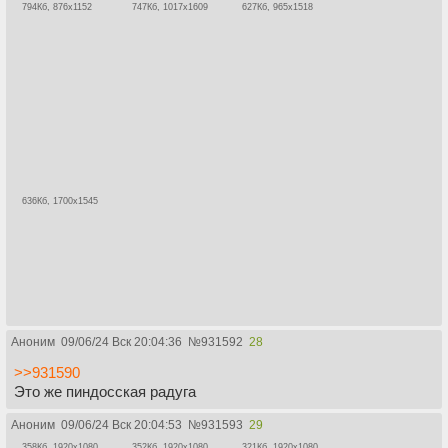
794Кб, 876x1152
747Кб, 1017x1609
627Кб, 965x1518
636Кб, 1700x1545
Аноним
09/06/24 Вск 20:04:36
№
931592
28
>>931590
Это же пиндосская радуга
Аноним
09/06/24 Вск 20:04:53
№
931593
29
358Кб, 1920x1080
352Кб, 1920x1080
321Кб, 1920x1080