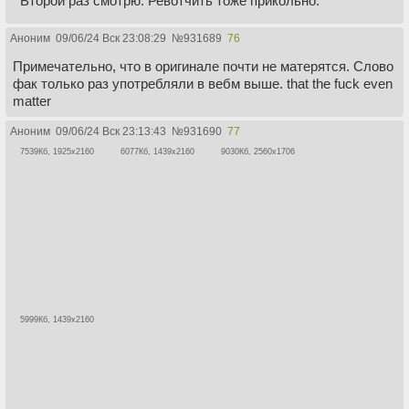
Второй раз смотрю. Ревотчить тоже прикольно.
Аноним
09/06/24 Вск 23:08:29
№
931689
76
Примечательно, что в оригинале почти не матерятся. Слово
фак только раз употребляли в вебм выше. that the fuck even
matter
Аноним
09/06/24 Вск 23:13:43
№
931690
77
7539Кб, 1925x2160
6077Кб, 1439x2160
9030Кб, 2560x1706
5999Кб, 1439x2160