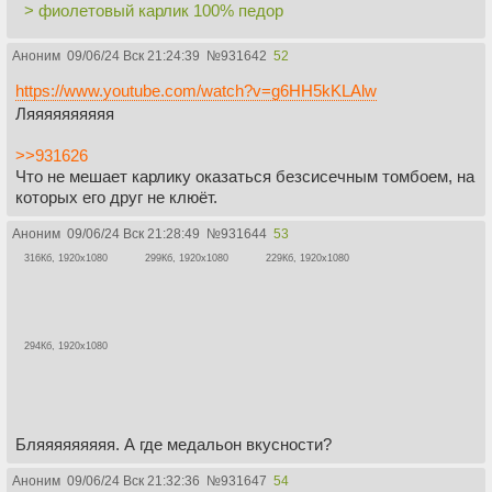
> фиолетовый карлик 100% педор
Аноним
09/06/24 Вск 21:24:39
№
931642
52
https://www.youtube.com/watch?v=g6HH5kKLAlw
Ляяяяяяяяяя
>>931626
Что не мешает карлику оказаться безсисечным томбоем, на
которых его друг не клюёт.
Аноним
09/06/24 Вск 21:28:49
№
931644
53
316Кб, 1920x1080
299Кб, 1920x1080
229Кб, 1920x1080
294Кб, 1920x1080
Бляяяяяяяяя. А где медальон вкусности?
Аноним
09/06/24 Вск 21:32:36
№
931647
54