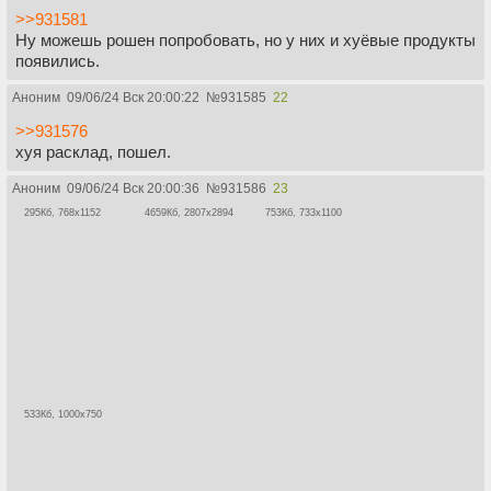
>>931581
Ну можешь рошен попробовать, но у них и хуёвые продукты
появились.
Аноним
09/06/24 Вск 20:00:22
№
931585
22
>>931576
хуя расклад, пошел.
Аноним
09/06/24 Вск 20:00:36
№
931586
23
295Кб, 768x1152
4659Кб, 2807x2894
753Кб, 733x1100
533Кб, 1000x750