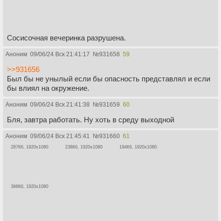
Сосисочная вечеринка разрушена.
Аноним
09/06/24 Вск 21:41:17
№
931658
59
>>931656
Был бы не унылый если бы опасность представлял и если
бы влиял на окружение.
Аноним
09/06/24 Вск 21:41:38
№
931659
60
Бля, завтра работать. Ну хоть в среду выходной
Аноним
09/06/24 Вск 21:45:41
№
931660
61
287Кб, 1920x1080
238Кб, 1920x1080
194Кб, 1920x1080
366Кб, 1920x1080