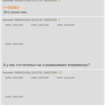
Аноним
09/06/24 Вск 19:43:24
№
931564
8
>>931563
Это точно ляя.
Аноним
09/06/24 Вск 19:43:26
№
931565
9
346Кб, 1920x1080
479Кб, 1920x1080
319Кб, 1920x1080
285Кб, 1920x1080
А у них эти печенья так и развешивают вперемешку?
Аноним
09/06/24 Вск 19:43:51
№
931566
10
346Кб, 1920x1080
340Кб, 1920x1080
324Кб, 1920x1080
359Кб, 1920x1080