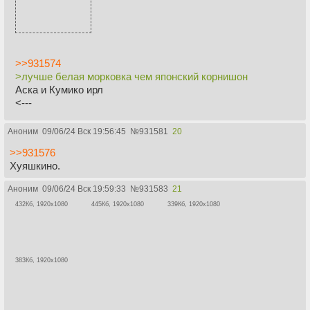
>>931574
>лучше белая морковка чем японский корнишон
Аска и Кумико ирл
<---
Аноним
09/06/24 Вск 19:56:45
№
931581
20
>>931576
Хуяшкино.
Аноним
09/06/24 Вск 19:59:33
№
931583
21
432Кб, 1920x1080
445Кб, 1920x1080
339Кб, 1920x1080
383Кб, 1920x1080