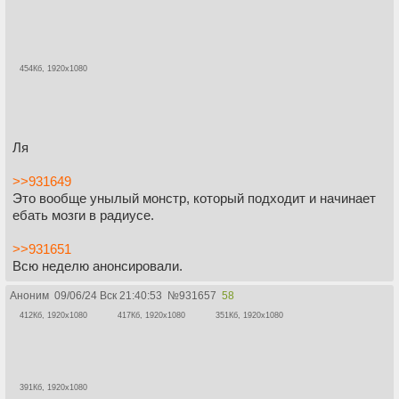
454Кб, 1920x1080
Ля
>>931649
Это вообще унылый монстр, который подходит и начинает
ебать мозги в радиусе.
>>931651
Всю неделю анонсировали.
Аноним
09/06/24 Вск 21:40:53
№
931657
58
412Кб, 1920x1080
417Кб, 1920x1080
351Кб, 1920x1080
391Кб, 1920x1080