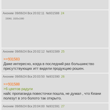
Аноним
09/06/24 Вск 20:02:11
№
931588
24
330Кб, 1920x1080
Аноним
09/06/24 Вск 20:02:12
№
931589
25
>>931583
Даже интересно, когда в последний раз большинство
присутствующих итт видели продукцию рошен.
Аноним
09/06/24 Вск 20:03:50
№
931590
26
>>931588
>6 цветов радуги
найс пропаганда повесточки пошла, не думал , что Кеани
полезут в это болото так открыто.
Аноним
09/06/24 Вск 20:04:00
№
931591
27