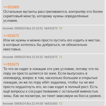
>>931669
Остальные мутанты расстреливаются, контролёр это более
скриптовый монстр, которому нужны определённые
условия.
Аноним
09/06/24 Вск 22:10:01
№
931673
70
>>931672
Или не нужны и можно просто пустить его ходить в местах,
в которые хотелось бы добраться, не обязательно
квестовых.
Аноним
09/06/24 Вск 22:20:32
№
931675
71
>>931673
То что он сидит в локации это уже условие, потому что по
лору он просто шляется по зоне. Если выпускать в
опенворлд, вопрос в том, насколько большие и открытые
локации, он же по лору ебёт издалека, чтобы ты не мог
просто хедшотнуть его, но сам ходит в полный рост. Есть
ещё вопросы к сосуществованию с остальной живностью
зоны. Как ни посмотри, он тянет максимум на босса уровня.
Аноним
09/06/24 Вск 22:44:08
№
931683
72