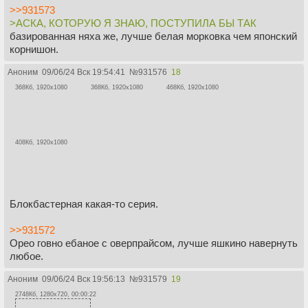
>>931573
>АСКА, КОТОРУЮ Я ЗНАЮ, ПОСТУПИЛА БЫ ТАК
базированная няха же, лучше белая морковка чем японский
корнишон.
Аноним
09/06/24 Вск 19:54:41
№
931576
18
368Кб, 1920x1080
368Кб, 1920x1080
468Кб, 1920x1080
408Кб, 1920x1080
Блокбастерная какая-то серия.
>>931572
Орео говно ебаное с оверпрайсом, лучше яшкино навернуть
любое.
Аноним
09/06/24 Вск 19:56:13
№
931579
19
2748Кб, 1280x720, 00:00:22