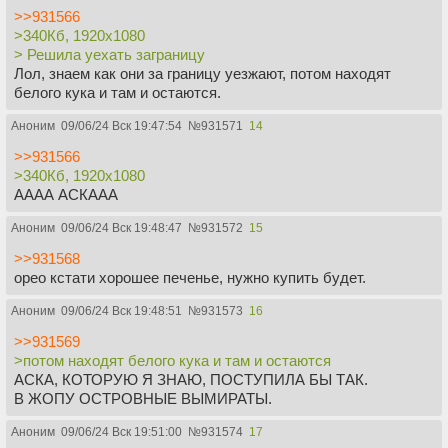
>>931566
>340Кб, 1920x1080
> Решила уехать заграницу
Лол, знаем как они за границу уезжают, потом находят
белого кука и там и остаются.
Аноним
09/06/24 Вск 19:47:54
№
931571
14
>>931566
>340Кб, 1920x1080
АААА АСКААА
Аноним
09/06/24 Вск 19:48:47
№
931572
15
>>931568
орео кстати хорошее печенье, нужно купить будет.
Аноним
09/06/24 Вск 19:48:51
№
931573
16
>>931569
>потом находят белого кука и там и остаются
АСКА, КОТОРУЮ Я ЗНАЮ, ПОСТУПИЛА БЫ ТАК.
В ЖОПУ ОСТРОВНЫЕ ВЫМИРАТЫ.
Аноним
09/06/24 Вск 19:51:00
№
931574
17