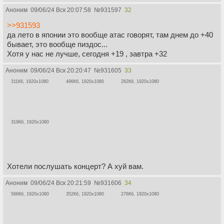
Аноним
09/06/24 Вск 20:07:58
№
931597
32
>>931593
да лето в японии это вообще атас говорят, там днем до +40
бывает, это вообще пиздос...
Хотя у нас не лучше, сегодня +19 , завтра +32
Аноним
09/06/24 Вск 20:20:47
№
931605
33
311Кб, 1920x1080
496Кб, 1920x1080
282Кб, 1920x1080
319Кб, 1920x1080
Хотели послушать концерт? А хуй вам.
Аноним
09/06/24 Вск 20:21:59
№
931606
34
566Кб, 1920x1080
352Кб, 1920x1080
276Кб, 1920x1080