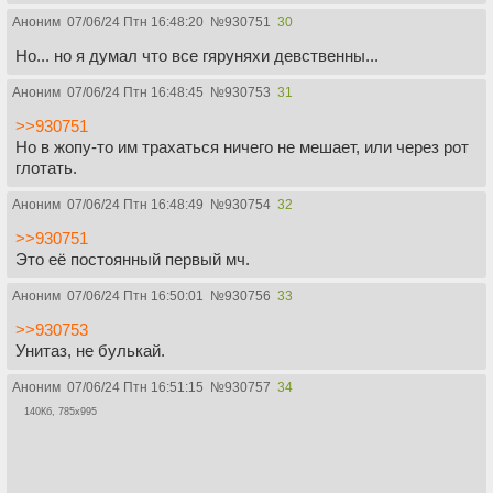
Аноним
07/06/24 Птн 16:48:20
№
930751
30
Но... но я думал что все гяруняхи девственны...
Аноним
07/06/24 Птн 16:48:45
№
930753
31
>>930751
Но в жопу-то им трахаться ничего не мешает, или через рот
глотать.
Аноним
07/06/24 Птн 16:48:49
№
930754
32
>>930751
Это её постоянный первый мч.
Аноним
07/06/24 Птн 16:50:01
№
930756
33
>>930753
Унитаз, не булькай.
Аноним
07/06/24 Птн 16:51:15
№
930757
34
140Кб, 785x995