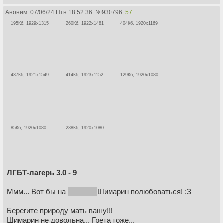
Аноним
07/06/24 Птн 18:52:36
№
930796
57
195Кб, 1929x1315
260Кб, 1922x1481
404Кб, 1920x1169
437Кб, 1921x1549
414Кб, 1923x1152
129Кб, 1920x1080
85Кб, 1920x1080
238Кб, 1920x1080
ЛГБТ-лагерь 3.0 - 9
Ммм... Вот бы на
сакуру с
Шимарин полюбоваться! :З
Берегите природу мать вашу!!!
Шимарин не довольна... Грета тоже...