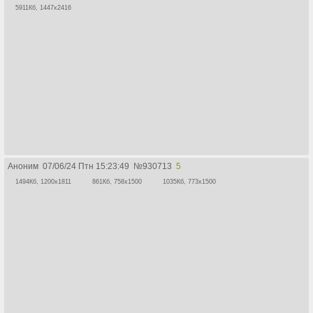
5911Кб, 1447x2416
Аноним
07/06/24 Птн 15:23:49
№
930713
5
1494Кб, 1200x1811
861Кб, 758x1500
1035Кб, 773x1500