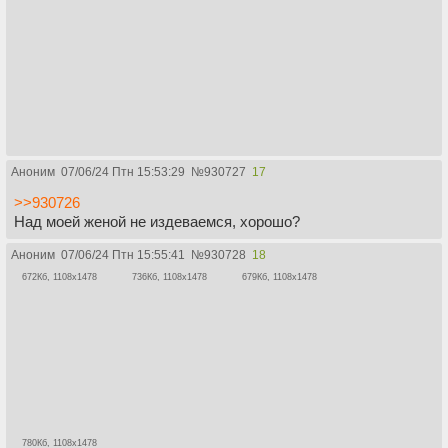
Аноним
07/06/24 Птн 15:53:29
№
930727
17
>>930726
Над моей женой не издеваемся, хорошо?
Аноним
07/06/24 Птн 15:55:41
№
930728
18
672Кб, 1108x1478
736Кб, 1108x1478
679Кб, 1108x1478
780Кб, 1108x1478