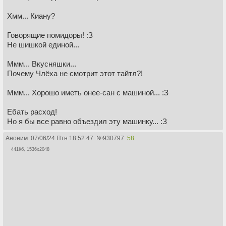
Хмм... Киану?
Говорящие помидоры! :З
Не шишкой единой...
Ммм... Вкусняшки...
Почему Члёха не смотрит этот тайтл?!
Ммм... Хорошо иметь онее-сан с машиной... :З
Ебать расход!
Но я бы все равно объездил эту машинку... :З
Аноним
07/06/24 Птн 18:52:47
№
930797
58
441Кб, 1536x2048