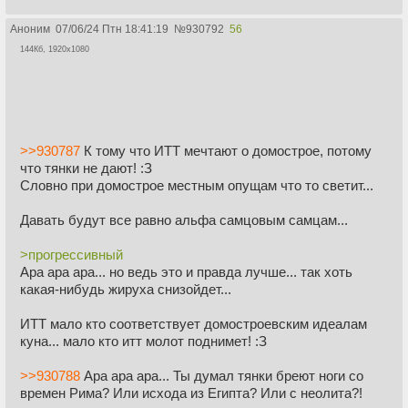
Аноним
07/06/24 Птн 18:41:19
№
930792
56
144Кб, 1920x1080
>>930787
К тому что ИТТ мечтают о домострое, потому
что тянки не дают! :З
Словно при домострое местным опущам что то светит...
Давать будут все равно альфа самцовым самцам...
>прогрессивный
Ара ара ара... но ведь это и правда лучше... так хоть
какая-нибудь жируха снизойдет...
ИТТ мало кто соответствует домостроевским идеалам
куна... мало кто итт молот поднимет! :З
>>930788
Ара ара ара... Ты думал тянки бреют ноги со
времен Рима? Или исхода из Египта? Или с неолита?!