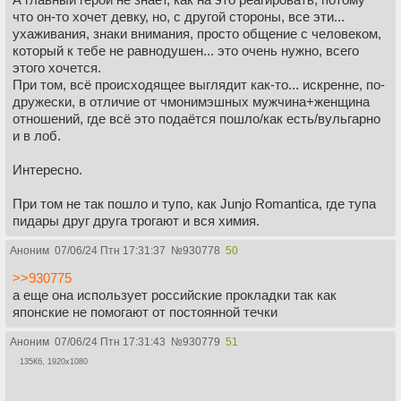
что он-то хочет девку, но, с другой стороны, все эти...
ухаживания, знаки внимания, просто общение с человеком,
который к тебе не равнодушен... это очень нужно, всего
этого хочется.
При том, всё происходящее выглядит как-то... искренне, по-
дружески, в отличие от чмонимэшных мужчина+женщина
отношений, где всё это подаётся пошло/как есть/вульгарно
и в лоб.
Интересно.
При том не так пошло и тупо, как Junjo Romantica, где тупа
пидары друг друга трогают и вся химия.
Аноним
07/06/24 Птн 17:31:37
№
930778
50
>>930775
а еще она использует российские прокладки так как
японские не помогают от постоянной течки
Аноним
07/06/24 Птн 17:31:43
№
930779
51
135Кб, 1920x1080