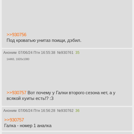
>>930756
Под кроватью унитаз поищи, дэбил.
Аноним
07/06/24 Птн 16:55:38
№
930761
35
144Кб, 1920x1080
>>930757
Вот почему у Галки второго сезона нет, а у
всякой хуиты есть!? :З
Аноним
07/06/24 Птн 16:56:28
№
930762
36
>>930757
Галка - номер 1 аналка