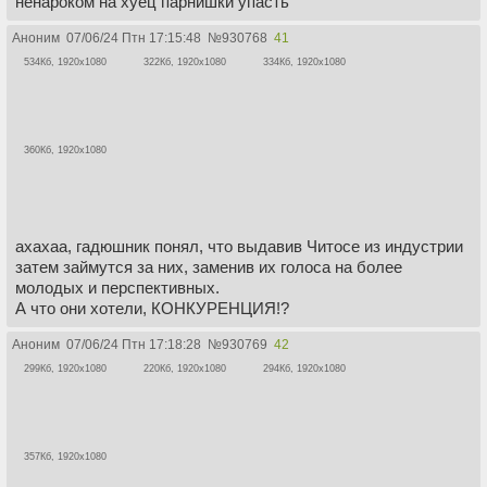
ненароком на хуец парнишки упасть
Аноним
07/06/24 Птн 17:15:48
№
930768
41
534Кб, 1920x1080
322Кб, 1920x1080
334Кб, 1920x1080
360Кб, 1920x1080
ахахаа, гадюшник понял, что выдавив Читосе из индустрии
затем займутся за них, заменив их голоса на более
молодых и перспективных.
А что они хотели, КОНКУРЕНЦИЯ!?
Аноним
07/06/24 Птн 17:18:28
№
930769
42
299Кб, 1920x1080
220Кб, 1920x1080
294Кб, 1920x1080
357Кб, 1920x1080