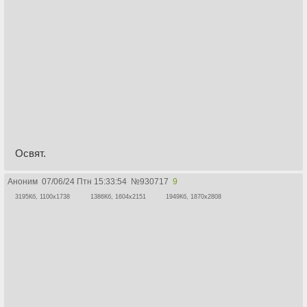
Освят.
Аноним
07/06/24 Птн 15:33:54
№
930717
9
3195Кб, 1100x1738
1386Кб, 1604x2151
1949Кб, 1870x2808