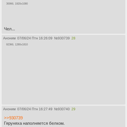
300Кб, 1920x1080
Чел...
Аноним
07/06/24 Птн 16:26:09
№
930739
28
923Кб, 1280x1810
Аноним
07/06/24 Птн 16:27:49
№
930740
29
>>930739
Гяруняха наполняется белком.