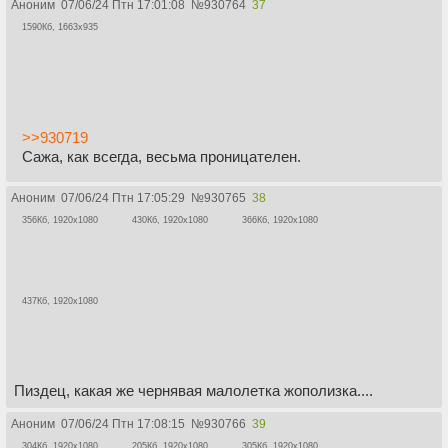
Аноним
07/06/24 Птн 17:01:08
№
930764
37
1590Кб, 1663x935
>>930719
Сажа, как всегда, весьма проницателен.
Аноним
07/06/24 Птн 17:05:29
№
930765
38
356Кб, 1920x1080
430Кб, 1920x1080
366Кб, 1920x1080
437Кб, 1920x1080
Пиздец, какая же чернявая малолетка жополизка....
Аноним
07/06/24 Птн 17:08:15
№
930766
39
304Кб, 1920x1080
205Кб, 1920x1080
305Кб, 1920x1080