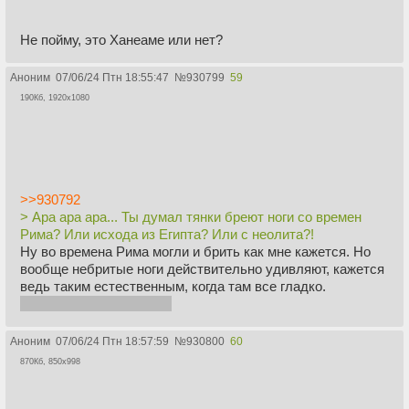
Не пойму, это Ханеаме или нет?
Аноним
07/06/24 Птн 18:55:47
№
930799
59
190Кб, 1920x1080
>>930792
> Ара ара ара... Ты думал тянки бреют ноги со времен
Рима? Или исхода из Египта? Или с неолита?!
Ну во времена Рима могли и брить как мне кажется. Но
вообще небритые ноги действительно удивляют, кажется
ведь таким естественным, когда там все гладко.
Какая же Одри няшечка
Аноним
07/06/24 Птн 18:57:59
№
930800
60
870Кб, 850x998