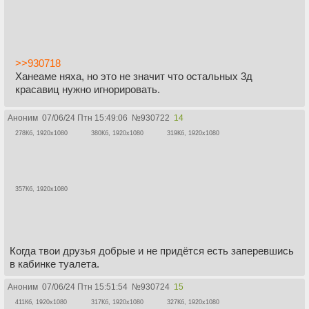
>>930718
Ханеаме няха, но это не значит что остальных 3д
красавиц нужно игнорировать.
Аноним
07/06/24 Птн 15:49:06
№
930722
14
278Кб, 1920x1080
380Кб, 1920x1080
319Кб, 1920x1080
357Кб, 1920x1080
Когда твои друзья добрые и не придётся есть заперевшись
в кабинке туалета.
Аноним
07/06/24 Птн 15:51:54
№
930724
15
411Кб, 1920x1080
317Кб, 1920x1080
327Кб, 1920x1080