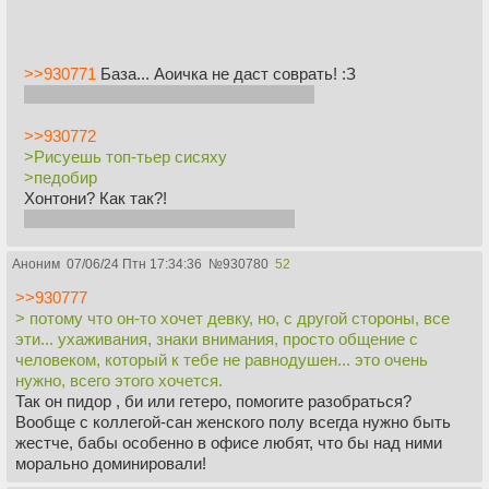
>>930771
База... Аоичка не даст соврать! :З
Няха же вернется к нам ради Люськи?
>>930772
>Рисуешь топ-тьер сисяху
>педобир
Хонтони? Как так?!
Ну он же нарисует когда выйдет? :З
Аноним
07/06/24 Птн 17:34:36
№
930780
52
>>930777
> потому что он-то хочет девку, но, с другой стороны, все
эти... ухаживания, знаки внимания, просто общение с
человеком, который к тебе не равнодушен... это очень
нужно, всего этого хочется.
Так он пидор , би или гетеро, помогите разобраться?
Вообще с коллегой-сан женского полу всегда нужно быть
жестче, бабы особенно в офисе любят, что бы над ними
морально доминировали!