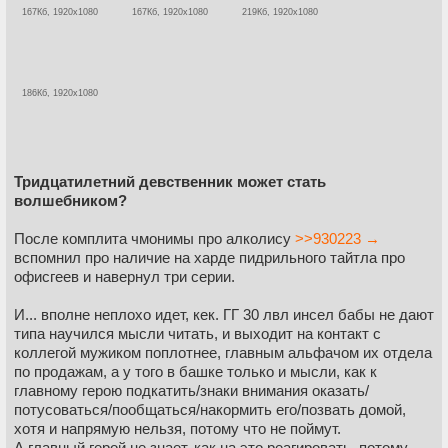
167Кб, 1920x1080
167Кб, 1920x1080
219Кб, 1920x1080
186Кб, 1920x1080
Тридцатилетний девственник может стать
волшебником?
После комплита чмонимы про алколису
>>930223 →
вспомнил про наличие на харде пидрильного тайтла про
офисгеев и навернул три серии.
И... вполне неплохо идет, кек. ГГ 30 лвл инсел бабы не дают
типа научился мысли читать, и выходит на контакт с
коллегой мужиком поплотнее, главным альфачом их отдела
по продажам, а у того в башке только и мысли, как к
главному герою подкатить/знаки внимания оказать/
потусоваться/пообщаться/накормить его/позвать домой,
хотя и напрямую нельзя, потому что не поймут.
А главный герой не знает, как на это реагировать, потому