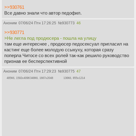
>>930761
Все давно знали что автор педофил.
Аноним
07/06/24 Птн 17:26:25
№
930773
46
>>930771
>Не легла под продюсера - пошла на улицу
там еще интереснее , продюсер педосексуал пригласил на
кастинг еще более молодую ссыкуху, которая сразу
поперла Читосе со всех ролей так-как решило руководство
признав ее бесперспективной
Аноним
07/06/24 Птн 17:29:23
№
930775
47
485Кб, 1592x4096
348Кб, 1667x2048
136Кб, 855x1214