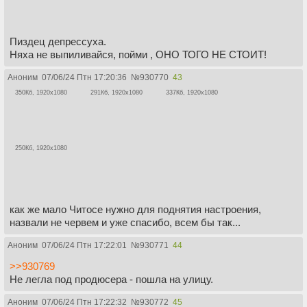
Пиздец депрессуха.
Няха не выпиливайся, пойми , ОНО ТОГО НЕ СТОИТ!
Аноним
07/06/24 Птн 17:20:36
№
930770
43
350Кб, 1920x1080
291Кб, 1920x1080
337Кб, 1920x1080
250Кб, 1920x1080
как же мало Читосе нужно для поднятия настроения,
назвали не червем и уже спасибо, всем бы так...
Аноним
07/06/24 Птн 17:22:01
№
930771
44
>>930769
Не легла под продюсера - пошла на улицу.
Аноним
07/06/24 Птн 17:22:32
№
930772
45