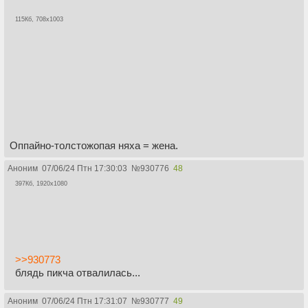
115Кб, 708x1003
Оппайно-толстожопая няха = жена.
Аноним
07/06/24 Птн 17:30:03
№
930776
48
397Кб, 1920x1080
>>930773
блядь пикча отвалилась...
Аноним
07/06/24 Птн 17:31:07
№
930777
49