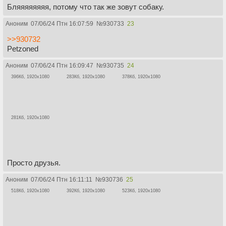
Бляяяяяяяя, потому что так же зовут собаку.
Аноним
07/06/24 Птн 16:07:59
№
930733
23
>>930732
Petzoned
Аноним
07/06/24 Птн 16:09:47
№
930735
24
396Кб, 1920x1080
283Кб, 1920x1080
378Кб, 1920x1080
281Кб, 1920x1080
Просто друзья.
Аноним
07/06/24 Птн 16:11:11
№
930736
25
518Кб, 1920x1080
392Кб, 1920x1080
523Кб, 1920x1080