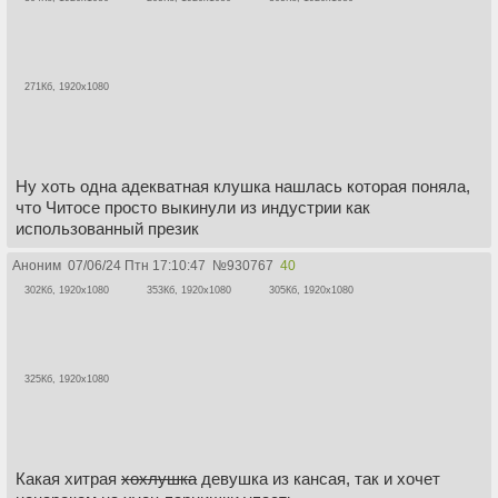
271Кб, 1920x1080
Ну хоть одна адекватная клушка нашлась которая поняла,
что Читосе просто выкинули из индустрии как
использованный презик
Аноним
07/06/24 Птн 17:10:47
№
930767
40
302Кб, 1920x1080
353Кб, 1920x1080
305Кб, 1920x1080
325Кб, 1920x1080
Какая хитрая
хохлушка
девушка из кансая, так и хочет