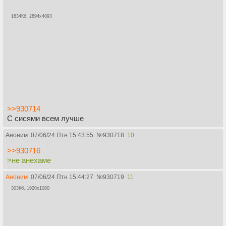
1634Кб, 2894x4093
>>930714
С сисями всем лучше
Аноним
07/06/24 Птн 15:43:55
№
930718
10
>>930716
>не анехаме
Аноним
07/06/24 Птн 15:44:27
№
930719
11
303Кб, 1920x1080