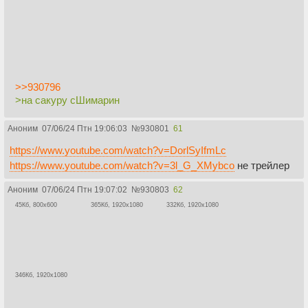
>>930796
>на сакуру сШимарин
Аноним
07/06/24 Птн 19:06:03
№
930801
61
https://www.youtube.com/watch?v=DorlSyIfmLc
https://www.youtube.com/watch?v=3l_G_XMybco
не трейлер
Аноним
07/06/24 Птн 19:07:02
№
930803
62
45Кб, 800x600
365Кб, 1920x1080
332Кб, 1920x1080
346Кб, 1920x1080