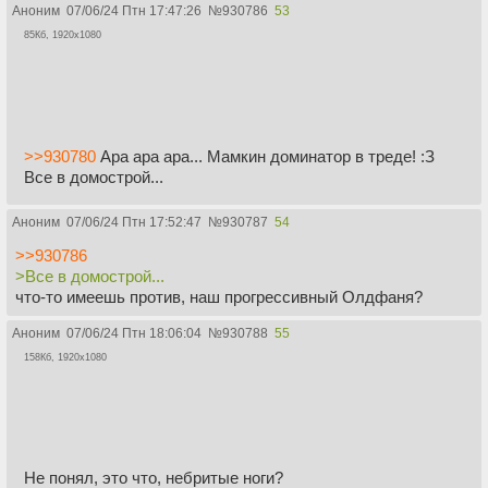
Аноним
07/06/24 Птн 17:47:26
№
930786
53
85Кб, 1920x1080
>>930780
Ара ара ара... Мамкин доминатор в треде! :З
Все в домострой...
Аноним
07/06/24 Птн 17:52:47
№
930787
54
>>930786
>Все в домострой...
что-то имеешь против, наш прогрессивный Олдфаня?
Аноним
07/06/24 Птн 18:06:04
№
930788
55
158Кб, 1920x1080
Не понял, это что, небритые ноги?