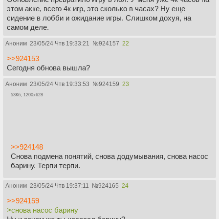
этом акке, всего 4к игр, это сколько в часах? Ну еще
сидение в лобби и ожидание игры. Слишком дохуя, на
самом деле.
Аноним
23/05/24 Чтв 19:33:21
№
924157
22
>>924153
Сегодня обнова вышла?
Аноним
23/05/24 Чтв 19:33:53
№
924159
23
53Кб, 1200x628
>>924148
Снова подмена понятий, снова додумывания, снова насос
барину. Терпи терпи.
Аноним
23/05/24 Чтв 19:37:11
№
924165
24
>>924159
>снова насос барину