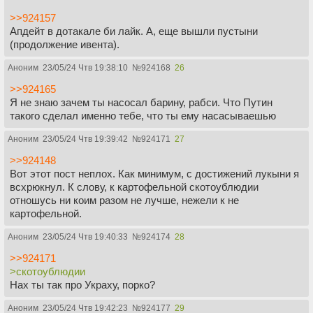
>>924157
Апдейт в дотакале би лайк. А, еще вышли пустыни
(продолжение ивента).
Аноним
23/05/24 Чтв 19:38:10
№
924168
26
>>924165
Я не знаю зачем ты насосал барину, рабси. Что Путин
такого сделал именно тебе, что ты ему насасываешью
Аноним
23/05/24 Чтв 19:39:42
№
924171
27
>>924148
Вот этот пост неплох. Как минимум, с достижений лукыни я
всхрюкнул. К слову, к картофельной скотоублюдии
отношусь ни коим разом не лучше, нежели к не
картофельной.
Аноним
23/05/24 Чтв 19:40:33
№
924174
28
>>924171
>скотоублюдии
Нах ты так про Украху, порко?
Аноним
23/05/24 Чтв 19:42:23
№
924177
29