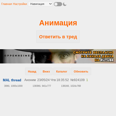
Главная
Настройки
Анимация
Ответить в тред
Назад
Вниз
Каталог
Обновить
MAL thread
Аноним
23/05/24 Чтв 18:35:52
№
924109
1
30Кб, 1000x1000
1393Кб, 941x777
1381Кб, 1024x768