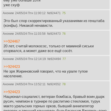
ему уже больше 20ти
уже скуф
Аноним
24/05/24 Птн 11:00:12
№
924471
75
Это был спор скорректированный указаниями из генштаба
(конфы). Никакой ненависти.
Аноним
24/05/24 Птн 11:03:58
№
924473
76
>>924467
20 лет, считай молокосос, только от маминой сиськи
оторвался, а может даже все ещё сосёт.
Аноним
24/05/24 Птн 12:14:19
№
924494
77
>>924423
Не зря Жириновский говорил, что на урале тупое
население.
Аноним
24/05/24 Птн 13:52:11
№
924552
78
>>924423
Национал-социалист, ветеран бомбаса, бравый воин дшрк
русич, чемпион в турнире по распитию стекломоя, турук
макто уральских горных орков, бывший аннигилятор
пидорах и текущий крушитель бульбасрусов Вжопель-доно