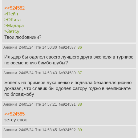
>>924582
>Пейн
>Обита
>Мадара
>Зетсу
Твои любовники?
Аноним
24/05/24 Птн 14:50:30
№
924587
86
Ильдар бы одолел своего лучшего друга вжопеля в турнире
по осеменению бимбо-шубы?
Аноним
24/05/24 Птн 14:53:43
№
924589
87
жопель на примере лукашенко и подвала безапелляционно
доказал, что славик бы одолел сатору годжо в чемпионате
по бловджобу
Аноним
24/05/24 Птн 14:57:21
№
924591
88
>>924585
зетсу спок
Аноним
24/05/24 Птн 14:58:45
№
924592
89