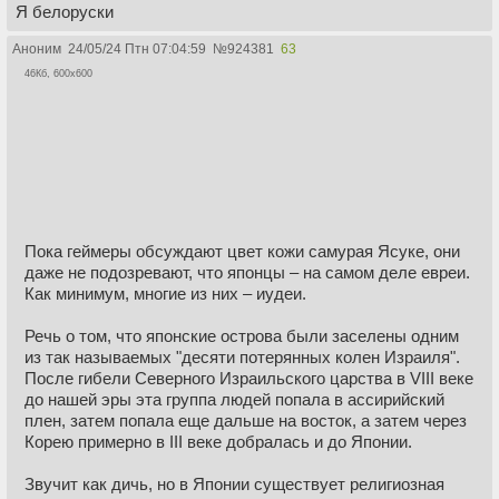
Я белоруски
Аноним
24/05/24 Птн 07:04:59
№
924381
63
46Кб, 600x600
Пока геймеры обсуждают цвет кожи самурая Ясуке, они
даже не подозревают, что японцы – на самом деле евреи.
Как минимум, многие из них – иудеи.
Речь о том, что японские острова были заселены одним
из так называемых "десяти потерянных колен Израиля".
После гибели Северного Израильского царства в VIII веке
до нашей эры эта группа людей попала в ассирийский
плен, затем попала еще дальше на восток, а затем через
Корею примерно в III веке добралась и до Японии.
Звучит как дичь, но в Японии существует религиозная