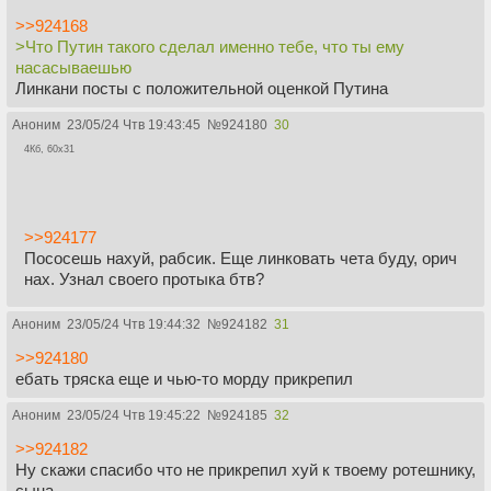
>>924168
>Что Путин такого сделал именно тебе, что ты ему
насасываешью
Линкани посты с положительной оценкой Путина
Аноним
23/05/24 Чтв 19:43:45
№
924180
30
4Кб, 60x31
>>924177
Пососешь нахуй, рабсик. Еще линковать чета буду, орич
нах. Узнал своего протыка бтв?
Аноним
23/05/24 Чтв 19:44:32
№
924182
31
>>924180
ебать тряска еще и чью-то морду прикрепил
Аноним
23/05/24 Чтв 19:45:22
№
924185
32
>>924182
Ну скажи спасибо что не прикрепил хуй к твоему ротешнику,
сына.