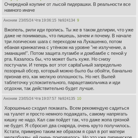
Очередной коупинг от лысой пидерашки. В реальности все
намного иначе
Аноним
23/05/24 Чтв 19:06:15
№
924134
9
Вжопель, рили иди пропись. Ты же в таком делирии, что уже
даже не понимаешь, что пишешь, зачем и почему. В начале
три логических шага с переходом на Лукашенко, потом
ебаная кринжатина с утёнком на уровне "не излучение, а
эманация!". Потом защита лугамбе и домбамбе с пеной у
рта. Казалось бы, что может быть хуже. Но снизу
постучали. И теперь вот этот capital'ьный запредельно
позорный обсер, который можно было бы обойти, банально
признав его, как мелкую оплошность. Но нет. Выпей
таблеточку успокоительного, парацетамольчика и иди
отдохни, так действительно будет лучше.
Аноним
23/05/24 Чтв 19:07:57
№
924135
10
Хорошенько сходил покакать. Всем рекомендую садиться
на туалет и просто немного подаждать, самому напрягать
кишку не надо. Кал сам пойдет так, что даже жопа грязной
не будет. Я сбросил два снаряда, очень круто получилось.
Кстати, примерно таким же образом я срал в рот матери
мелкобуквы, ей очень понравилось. Но это уже лирическое