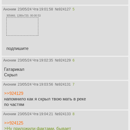
Аноним
23/05/24 Чтв 19:01:58
№
924127
5
3054Кб, 1280x720, 00:00:53
подпишите
Аноним
23/05/24 Чтв 19:02:35
№
924129
6
Гатарикал
Скрыл
Аноним
23/05/24 Чтв 19:03:56
№
924131
7
>>924129
напомнило как я скрыл твою мать в реке
по частям
Аноним
23/05/24 Чтв 19:04:21
№
924133
8
>>924125
>Ну приложили фактами, бывает