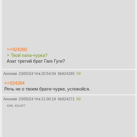
>>924260
> Твой папа-чурка?
Азат третий брат Гаге Гуги?
Аноним
23/05/24 Чтв 20:54:04
№
924265
59
>>924264
Речь не о твоем брате-чурке, успокойся.
Аноним
23/05/24 Чтв 21:00:19
№
924271
60
41Кб, 421x677