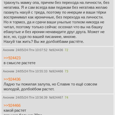
трахнуть мамку опа, причем без перехода на личности, без
негатива. Я и сам всегда вам педикам без негатива желаю
газануть нахуй с треда, поэтому по инерции и ваши тёрки
воспринимал как ироничные, без перехода на личности.
Но я тормоз, да и срачи ваши унылые толком никогда не
читал, поэтому только сейчас осознал что вы на башку
ебанутые и без иронии ненавидите друг друга. Может не
все, но, судя по вашей писанине, многие.
Нахуй так жить? Вы же долбоёбами растёте.
Аноним
24/05/24 Птн 10:07:52
№
924436
72
>>924423
в смысле растете
Аноним
24/05/24 Птн 10:55:33
№
924466
73
>>924436
Ладно ты пожилая залупа, но Славик то ещё совсем
молодой, долбоёбом растет.
Аноним
24/05/24 Птн 10:56:39
№
924467
74
>>924466
какой растет