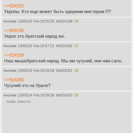
>>924192
Укропы. Кто еще может быть одержим мистером П?
Аноним
23/05/24 Чтв 19:55:55
№
924199
36
>>924195
Укроп это братский народ же.
Аноним
23/05/24 Чтв 19:57:21
№
924200
37
>>924199
Наш мышебратский народ. Мы им чугуний, они нам сало.
Аноним
23/05/24 Чтв 19:59:08
№
924201
38
>>924200
Чугуний это на Урале?
Аноним
23/05/24 Чтв 19:59:56
№
924203
39
5324Кб, 1839x2713