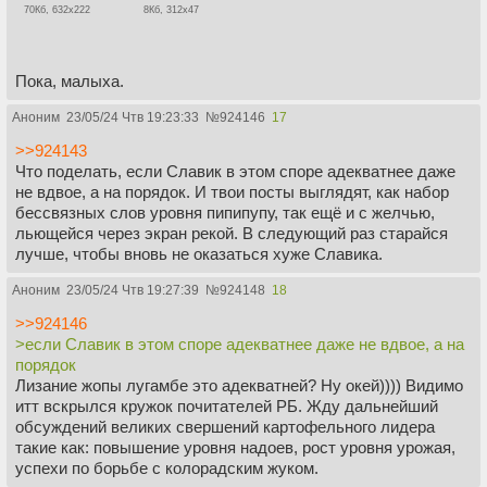
70Кб, 632x222
8Кб, 312x47
Пока, малыха.
Аноним
23/05/24 Чтв 19:23:33
№
924146
17
>>924143
Что поделать, если Славик в этом споре адекватнее даже
не вдвое, а на порядок. И твои посты выглядят, как набор
бессвязных слов уровня пипипупу, так ещё и с желчью,
льющейся через экран рекой. В следующий раз старайся
лучше, чтобы вновь не оказаться хуже Славика.
Аноним
23/05/24 Чтв 19:27:39
№
924148
18
>>924146
>если Славик в этом споре адекватнее даже не вдвое, а на
порядок
Лизание жопы лугамбе это адекватней? Ну окей)))) Видимо
итт вскрылся кружок почитателей РБ. Жду дальнейший
обсуждений великих свершений картофельного лидера
такие как: повышение уровня надоев, рост уровня урожая,
успехи по борьбе с колорадским жуком.