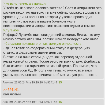
>не излучение, а эманация
У тебя язык в жопе славика застрял? Свет и импринтинг это
разные вещи, но наверно ты мне сейчас сможешь доказать
уровень длины волны на котором у утенка происходит
импринтинг, поэтому в вашем больном мозгу
световосприятие и импринтинг окажется одним и тем же.
>лугамбе
Рефорс? Лугамбе шиз, спиздивший самолет. Визги, что ему
можно патаму что США плахие шли от белорусского шиза.
>банально признав его, как мелкую оплошность
ЛДНР стояли за федеративный статус в федерациях
статус, а федерация админ центры.
В статье на вики столица идет, как перевод отдельной
независимой страны. После этого ни вики статус Донбасса
был изменен на административный центр. Понимают, что
для свинтусов ЛДНР больная тема, но нужно все таки
уметь правильно воспринимать объективную реальность.
Аноним
23/05/24 Чтв 19:19:10
№
924144
15
>>924141
кал лютый
Аноним
23/05/24 Чтв 19:21:43
№
924145
16