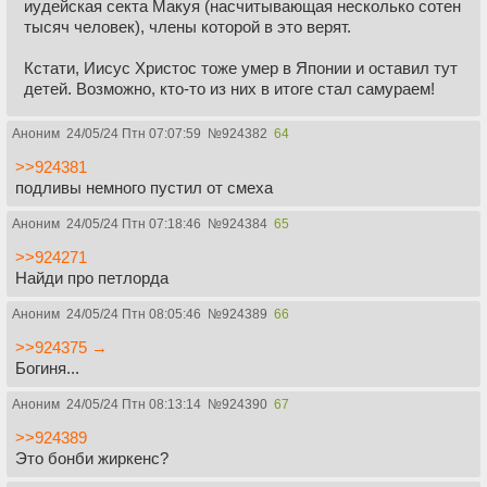
иудейская секта Макуя (насчитывающая несколько сотен
тысяч человек), члены которой в это верят.
Кстати, Иисус Христос тоже умер в Японии и оставил тут
детей. Возможно, кто-то из них в итоге стал самураем!
Аноним
24/05/24 Птн 07:07:59
№
924382
64
>>924381
подливы немного пустил от смеха
Аноним
24/05/24 Птн 07:18:46
№
924384
65
>>924271
Найди про петлорда
Аноним
24/05/24 Птн 08:05:46
№
924389
66
>>924375 →
Богиня...
Аноним
24/05/24 Птн 08:13:14
№
924390
67
>>924389
Это бонби жиркенс?