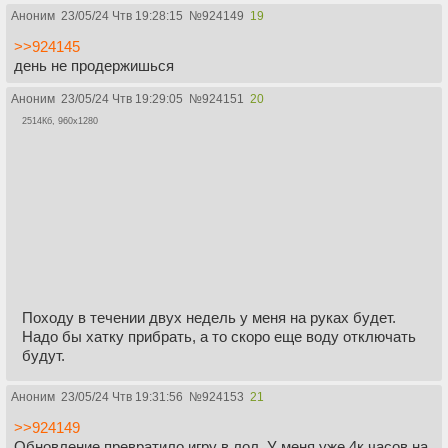
Аноним
23/05/24 Чтв 19:28:15
№
924149
19
>>924145
день не продержишься
Аноним
23/05/24 Чтв 19:29:05
№
924151
20
2514Кб, 960x1280
Походу в течении двух недель у меня на руках будет.
Надо бы хатку прибрать, а то скоро еще воду отключать
будут.
Аноним
23/05/24 Чтв 19:31:56
№
924153
21
>>924149
Обновление превратило игру в лол. У меня уже 4к часов на