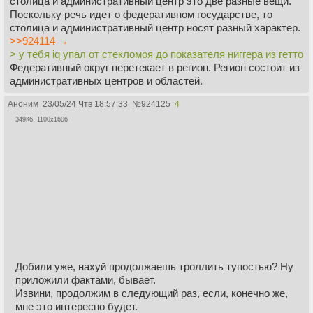
столица и административный центр это две разные вещи.
Поскольку речь идет о федеративном государстве, то
столица и административный центр носят разный характер.
>>924114 →
> у тебя iq упал от стекломоя до показателя ниггера из гетто
Федеративный округ перетекает в регион. Регион состоит из
административных центров и областей.
Аноним
23/05/24 Чтв 18:57:33
№
924125
4
349Кб, 1100x1606
Добили уже, нахуй продолжаешь троллить тупостью? Ну
приложили фактами, бывает.
Извини, продолжим в следующий раз, если, конечно же,
мне это интересно будет.