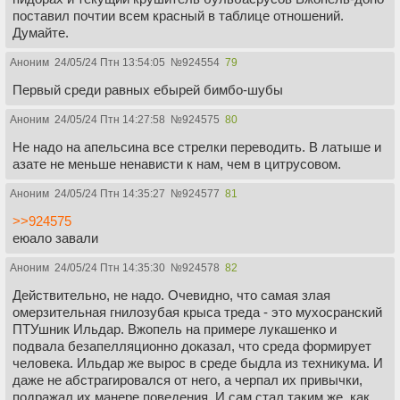
поставил почтии всем красный в таблице отношений.
Думайте.
Аноним
24/05/24 Птн 13:54:05
№
924554
79
Первый среди равных ебырей бимбо-шубы
Аноним
24/05/24 Птн 14:27:58
№
924575
80
Не надо на апельсина все стрелки переводить. В латыше и
азате не меньше ненависти к нам, чем в цитрусовом.
Аноним
24/05/24 Птн 14:35:27
№
924577
81
>>924575
еюало завали
Аноним
24/05/24 Птн 14:35:30
№
924578
82
Действительно, не надо. Очевидно, что самая злая
омерзительная гнилозубая крыса треда - это мухосранский
ПТУшник Ильдар. Вжопель на примере лукашенко и
подвала безапелляционно доказал, что среда формирует
человека. Ильдар же вырос в среде быдла из техникума. И
даже не абстрагировался от него, а черпал их привычки,
подражал их манере поведения. И сам стал таким же, как