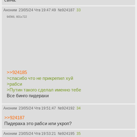
Аноним
23/05/24 Чтв 19:47:49
№
924187
33
945Кб, 601x722
>>924185
>спасибо что не прикрепил хуй
>рабси
>Путин такого сделал именно тебе
Все бинго пидерахи
Аноним
23/05/24 Чтв 19:51:47
№
924192
34
>>924187
Пидераха это рабси или укроп?
Аноним
23/05/24 Чтв 19:53:21
№
924195
35