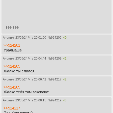
see see
Аноним
23/05/24 Чтв 20:01:00
№
924205
40
>>924201
Уралмаше
Аноним
23/05/24 Чтв 20:04:44
№
924209
41
>>924205
Жалко ты слился.
Аноним
23/05/24 Чтв 20:06:42
№
924217
42
>>924209
Жалко тебя там закопают.
Аноним
23/05/24 Чтв 20:08:15
№
924219
43
>>924217
Под Харькивом?