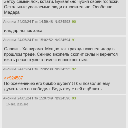
Зетсу самый лох, кстати. Буквально чухня своей госпожи.
Остальные уважаемые люди относительно. Особенно
Мадара.
Аноним
24/05/24 Птн 14:59:48
№
924593
90
ильдар лошок хаха
Аноним
24/05/24 Птн 15:02:52
№
924594
91
Славик - Хаширама. Мощно так трахнул вжопельдару в
прошлом треде. Сейчас вжопель скопит силы и вернется
взять реванш уже в тиме с впопохвостым.
Аноним
24/05/24 Птн 15:05:38
№
924595
92
>>924587
По осеменению его бимбо шубы? Я бы позволил ему
думать что он победил. Ведь ему с ней ещё жить.
Аноним
24/05/24 Птн 15:07:49
№
924596
93
1449Кб, 1320x866