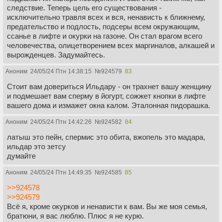
следствие. Теперь цель его существования -
исключительно травля всех и вся, ненависть к ближнему,
предательство и подлость, подсеры всем окружающим,
ссанье в лифте и окурки на газоне. Он стал врагом всего
человечества, олицетворением всех маргиналов, алкашей и
вырожденцев. Задумайтесь.
Аноним
24/05/24 Птн 14:38:15
№
924579
83
Стоит вам довериться Ильдару - он трахнет вашу женщину
и подмешает вам сперму в йогурт, сожжет кнопки в лифте
вашего дома и измажет окна калом. Эталонная пидорашка.
Аноним
24/05/24 Птн 14:42:26
№
924582
84
латыш это пейн, спермис это обита, вжопель это мадара,
ильдар это зетсу
думайте
Аноним
24/05/24 Птн 14:49:35
№
924585
85
>>924578
>>924579
Всё я, кроме окурков и ненависти к вам. Вы же моя семья,
братюни, я вас люблю. Плюс я не курю.