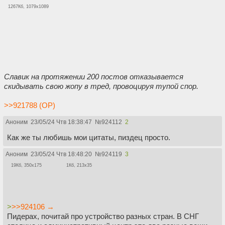
1267Кб, 1079x1089
Славик на протяжении 200 постов отказывается
скидывать свою жопу в тред, провоцируя тупой спор.
>>921788 (OP)
Аноним
23/05/24 Чтв 18:38:47
№
924112
2
Как же ты любишь мои цитаты, пиздец просто.
Аноним
23/05/24 Чтв 18:48:20
№
924119
3
19Кб, 350x175
1Кб, 213x35
>
>>924106 →
Пидерах, почитай про устройство разных стран. В СНГ