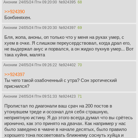
Аноним
24/05/24 Птн 09:20:00
№
924395
68
>>924390
Бонбиняхен.
Аноним
24/05/24 Птн 09:20:30
№
924397
69
Бля, жопа, аноны, оп только что у меня на руках умер, с
хуем в очке. Я слишком переусердствовал, когда драл его,
не выдержал анус и порвался, а он жидко пукнув умер... Вот
така хуйня, малята
Аноним
24/05/24 Птн 09:26:22
№
924402
70
>>924397
Ты чего такой озабоченный с утра? Сон эротический
приснился?
Аноним
24/05/24 Птн 09:51:33
№
924423
71
Пролистал по диагонали ваш срач на 200 постов в
утонувшем треде и осознал для себя страшную,
неприятную истину. Я до этого всегда думал что вы срётесь
иронично, как это принято на двачах. Как например у нас
было заведено в чмаче в начале десятых, было правило
хорошего тона посоветовать ближнему соснуть хуйца и