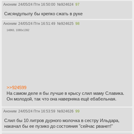
Аноним
24/05/24 Птн 16:50:00
№
924624
97
Сисяндупылу бы крепко сжать в руке
Аноним
24/05/24 Птн 16:51:49
№
924625
98
148Кб, 1080x1392
>>924599
На самом деле я бы лучше в крысу слил маму Славика.
Он молодой, так что она наверняка ещё ебабельная.
Аноним
24/05/24 Птн 16:53:59
№
924626
99
Слил бы 10 литров дурного молочка в сестру Ильдара,
накачал бы ее пузико до состояния "сейчас рванет!"