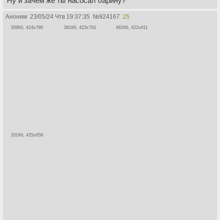
Ну и зачем же ты насосал барину?
Аноним
23/05/24 Чтв 19:37:35
№
924167
25
308Кб, 424x780
381Кб, 423x791
482Кб, 422x811
331Кб, 425x658