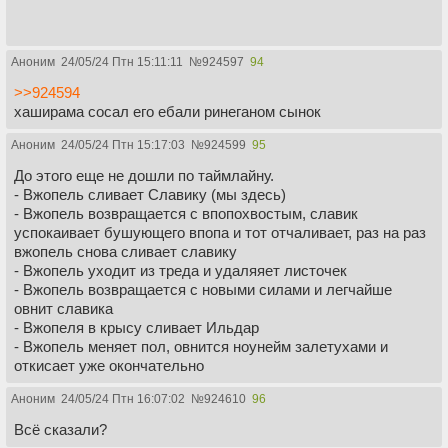
Аноним
24/05/24 Птн 15:11:11
№
924597
94
>>924594
хаширама сосал его ебали ринеганом сынок
Аноним
24/05/24 Птн 15:17:03
№
924599
95
До этого еще не дошли по таймлайну.
- Вжопель сливает Славику (мы здесь)
- Вжопель возвращается с впопохвостым, славик
успокаивает бушующего впопа и тот отчаливает, раз на раз
вжопель снова сливает славику
- Вжопель уходит из треда и удаляяет листочек
- Вжопель возвращается с новыми силами и легчайше
овнит славика
- Вжопеля в крысу сливает Ильдар
- Вжопель меняет пол, овнится ноунейм залетухами и
откисает уже окончательно
Аноним
24/05/24 Птн 16:07:02
№
924610
96
Всё сказали?