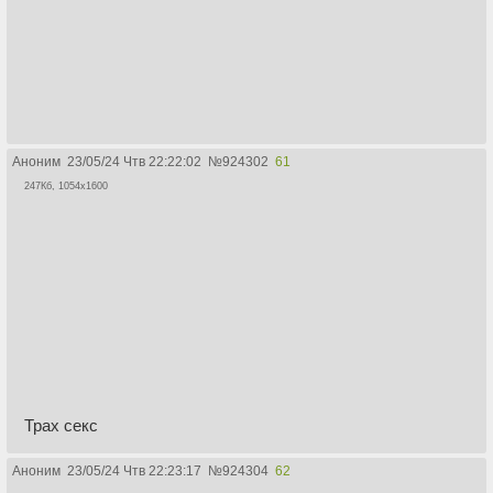
Аноним
23/05/24 Чтв 22:22:02
№
924302
61
247Кб, 1054x1600
Трах секс
Аноним
23/05/24 Чтв 22:23:17
№
924304
62