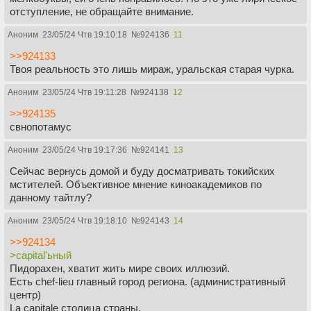
отступление, не обращайте внимание.
Аноним
23/05/24 Чтв 19:10:18
№
924136
11
>>924133
Твоя реальность это лишь мираж, уральская старая чурка.
Аноним
23/05/24 Чтв 19:11:28
№
924138
12
>>924135
свнопотамус
Аноним
23/05/24 Чтв 19:17:36
№
924141
13
Сейчас вернусь домой и буду досматривать токийских
мстителей. Объективное мнение киноакадемиков по
данному тайтлу?
Аноним
23/05/24 Чтв 19:18:10
№
924143
14
>>924134
>capital'ьный
Пидорахен, хватит жить мире своих иллюзий.
Есть chef-lieu главный город региона. (административный
центр)
La capitale столица страны.