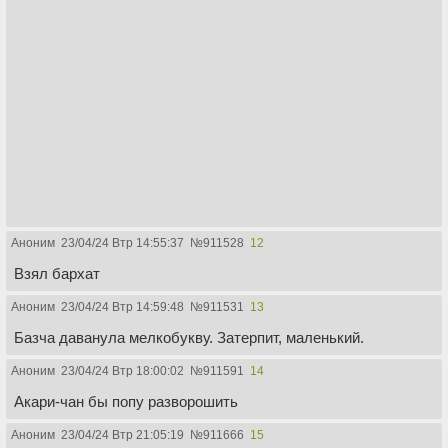
Аноним
23/04/24 Втр 14:55:37
№
911528
12
Взял бархат
Аноним
23/04/24 Втр 14:59:48
№
911531
13
Базча даванула мелкобукву. Затерпит, маленький.
Аноним
23/04/24 Втр 18:00:02
№
911591
14
Акари-чан бы попу разворошить
Аноним
23/04/24 Втр 21:05:19
№
911666
15