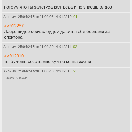
потому что ты залетуха калтреда и не знаешь олдов
Аноним
25/04/24 Чтв 11:08:05
№
912310
91
>>912257
Лаерс пидор сейчас будем давить тебя берцами за
спектора.
Аноним
25/04/24 Чтв 11:08:30
№
912311
92
>>912310
ты будешь сосать мне хуй до конца жизни
Аноним
25/04/24 Чтв 11:08:40
№
912313
93
305Кб, 773x1024