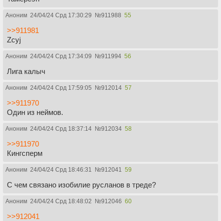
Аноним
24/04/24 Срд 17:30:29
№
911988
55
>>911981
Zcyj
Аноним
24/04/24 Срд 17:34:09
№
911994
56
Лига калыч
Аноним
24/04/24 Срд 17:59:05
№
912014
57
>>911970
Один из неймов.
Аноним
24/04/24 Срд 18:37:14
№
912034
58
>>911970
Кингсперм
Аноним
24/04/24 Срд 18:46:31
№
912041
59
С чем связано изобилие русланов в треде?
Аноним
24/04/24 Срд 18:48:02
№
912046
60
>>912041