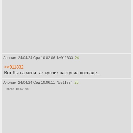
Аноним
24/04/24 Срд 10:02:06
№
911833
24
>>911832
Вот бы на меня так кунчик наступил хоспаде...
Аноним
24/04/24 Срд 10:06:11
№
911834
25
562Кб, 1096x1600