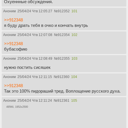
Охуеннные обсуждения.
Аноним
25/04/24 Чтв 12:05:27
№
912352
101
>>912348
я буду драть тебя в очко и кончать внутрь
Аноним
25/04/24 Чтв 12:07:08
№
912354
102
>>912348
бубасофию
Аноним
25/04/24 Чтв 12:08:49
№
912355
103
нужно постить сисяшек
Аноним
25/04/24 Чтв 12:11:15
№
912360
104
>>912348
Так это 100% пидораший тред. Воплощение русского духа.
Аноним
25/04/24 Чтв 12:11:24
№
912361
105
495Кб, 1952x2500