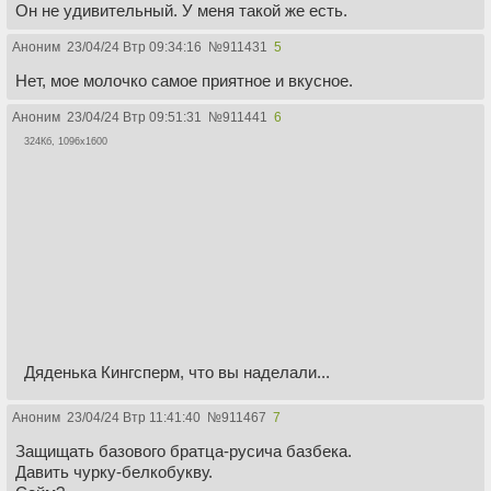
Он не удивительный. У меня такой же есть.
Аноним
23/04/24 Втр 09:34:16
№
911431
5
Нет, мое молочко самое приятное и вкусное.
Аноним
23/04/24 Втр 09:51:31
№
911441
6
324Кб, 1096x1600
Дяденька Кингсперм, что вы наделали...
Аноним
23/04/24 Втр 11:41:40
№
911467
7
Защищать базового братца-русича базбека.
Давить чурку-белкобукву.