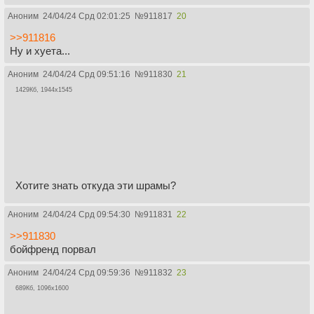
Аноним
24/04/24 Срд 02:01:25
№
911817
20
>>911816
Ну и хуета...
Аноним
24/04/24 Срд 09:51:16
№
911830
21
1429Кб, 1944x1545
Хотите знать откуда эти шрамы?
Аноним
24/04/24 Срд 09:54:30
№
911831
22
>>911830
бойфренд порвал
Аноним
24/04/24 Срд 09:59:36
№
911832
23
689Кб, 1096x1600