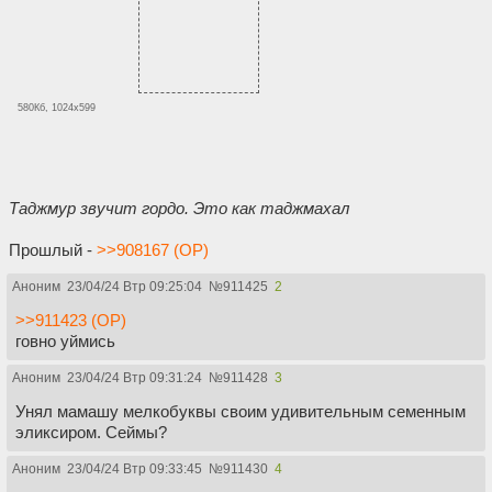
580Кб, 1024x599
Таджмур звучит гордо. Это как таджмахал
Прошлый -
>>908167 (OP)
Аноним
23/04/24 Втр 09:25:04
№
911425
2
>>911423 (OP)
говно уймись
Аноним
23/04/24 Втр 09:31:24
№
911428
3
Унял мамашу мелкобуквы своим удивительным семенным
эликсиром. Сеймы?
Аноним
23/04/24 Втр 09:33:45
№
911430
4