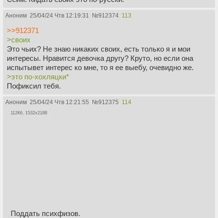
Аноним
25/04/24 Чтв 12:19:31
№
912374
113
>>912371
>своих
Это чьих? Не знаю никаких своих, есть только я и мои
интересы. Нравится девочка другу? Круто, но если она
испытывет интерес ко мне, то я ее выебу, очевидно же.
>это по-хохляцки*
Пофиксил тебя.
Аноним
25/04/24 Чтв 12:21:55
№
912375
114
112Кб, 1532x2188
Поддать психфизов.