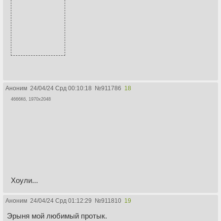
Аноним
24/04/24 Срд 00:10:18
№
911786
18
4666Кб, 1970x2048
Хоули...
Аноним
24/04/24 Срд 01:12:29
№
911810
19
Эрыня мой любимый протык.