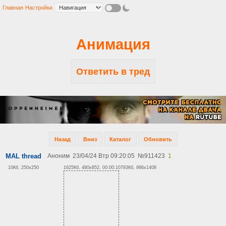
Главная
Настройки
Анимация
Ответить в тред
Назад
Вниз
Каталог
Обновить
MAL thread
Аноним
23/04/24 Втр 09:20:05
№
911423
1
10Кб, 250x250
1625Кб, 480x852, 00:00:10
793Кб, 986x1408