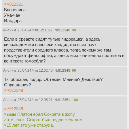
>>912321
Впопелина
Ума-чан
Ильдара
Аноним
25/04/24 Чтв 12:01:27
№
912348
98
Если в среакте сидят тупые пидорашки, а здесь
киноакадемики наносеки кандидаты всех наук
представители среднего класса, тогда почему же там
обсуждают философию, а здесь исключительно протыков в
контексте гомоебли?
Аноним
25/04/24 Чтв 12:02:40
№
912349
99
Ты обоссан, пидор. Обтекай. Мнение? Действия?
Оправдания?
>>912348
Аноним
25/04/24 Чтв 12:05:21
№
912351
100
>>912348
>ыыы Платон ебал Сократа в жопу
>гом, спок. Сократ был педосексуалом.
>15 лет это уже старуха.