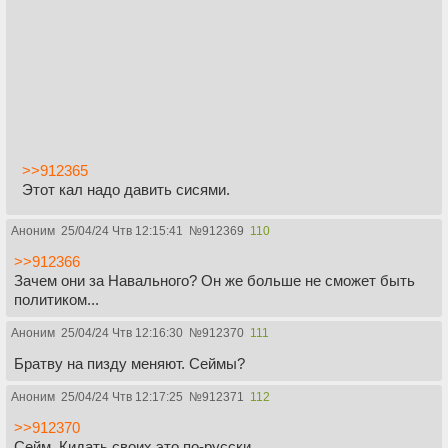
>>912365
Этот кал надо давить сисями.
Аноним
25/04/24 Чтв 12:15:41
№
912369
110
>>912366
Зачем они за Навального? Он же больше не сможет быть
политиком...
Аноним
25/04/24 Чтв 12:16:30
№
912370
111
Братву на пизду меняют. Сеймы?
Аноним
25/04/24 Чтв 12:17:25
№
912371
112
>>912370
Сейм. Кидать своих это по-русски.