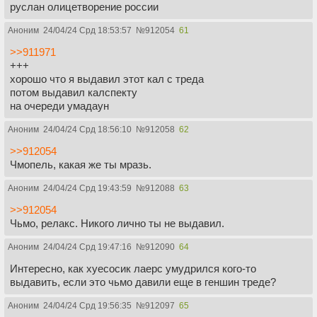
руслан олицетворение россии
Аноним
24/04/24 Срд 18:53:57
№
912054
61
>>911971
+++
хорошо что я выдавил этот кал с треда
потом выдавил калспекту
на очереди умадаун
Аноним
24/04/24 Срд 18:56:10
№
912058
62
>>912054
Чмопель, какая же ты мразь.
Аноним
24/04/24 Срд 19:43:59
№
912088
63
>>912054
Чьмо, релакс. Никого лично ты не выдавил.
Аноним
24/04/24 Срд 19:47:16
№
912090
64
Интересно, как хуесосик лаерс умудрился кого-то
выдавить, если это чьмо давили еще в геншин треде?
Аноним
24/04/24 Срд 19:56:35
№
912097
65