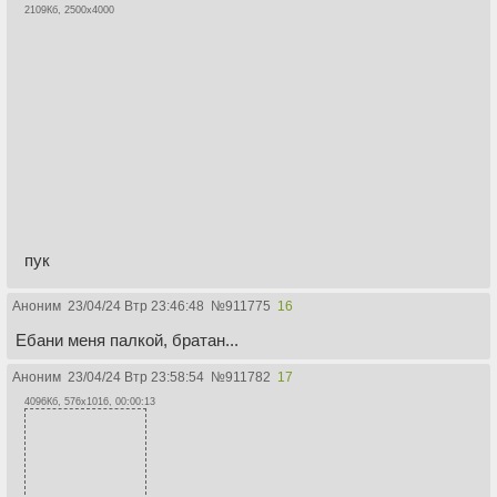
2109Кб, 2500x4000
пук
Аноним
23/04/24 Втр 23:46:48
№
911775
16
Ебани меня палкой, братан...
Аноним
23/04/24 Втр 23:58:54
№
911782
17
4096Кб, 576x1016, 00:00:13