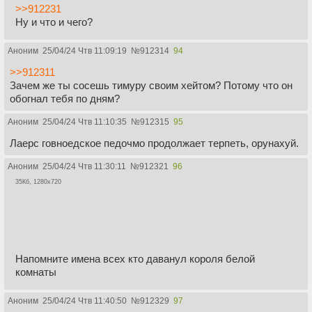
>>912231
Ну и что и чего?
Аноним
25/04/24 Чтв 11:09:19
№
912314
94
>>912311
Зачем же ты сосешь тимуру своим хейтом? Потому что он
обогнал тебя по дням?
Аноним
25/04/24 Чтв 11:10:35
№
912315
95
Лаерс говноедское педочмо продолжает терпеть, орунахуй.
Аноним
25/04/24 Чтв 11:30:11
№
912321
96
35Кб, 1280x720
Напомните имена всех кто даванул короля белой
комнаты
Аноним
25/04/24 Чтв 11:40:50
№
912329
97