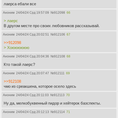
лаерса ебали все
Аноним
24/04/24 Срд 19:57:09
№
912098
66
> лаерс
В другом месте про своих любовников рассказывай.
Аноним
24/04/24 Срд 20:02:51
№
912106
67
>>912098
> Хоюююююю
Аноним
24/04/24 Срд 20:04:36
№
912108
68
Кто такой лаерс?
Аноним
24/04/24 Срд 20:07:47
№
912111
69
>>912108
чмо из среакшена, которое осело здесь
Аноним
24/04/24 Срд 20:11:03
№
912113
70
Ну да, мелкобуквенный пидор и хейтерок базспекты.
Аноним
24/04/24 Срд 20:12:13
№
912114
71