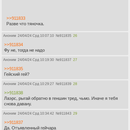
>>911833
Разве что тяночка.
Аноним
24/04/24 Срд 10:07:10
№
911835
26
>>911834
Фу не, тогда не надо
Аноним
24/04/24 Срд 10:19:30
№
911837
27
>>911835
Гейский гей?
Аноним
24/04/24 Срд 10:29:27
№
911839
28
>>911838
Лаэрс, рыгай обратно в геншин тред, чьмо. Иначе я тебя
снова давану.
Аноним
24/04/24 Срд 10:34:42
№
911843
29
>>911837
Да. Отъявленный гейчара