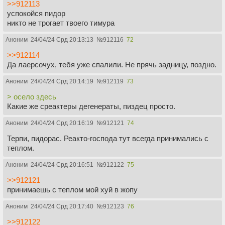
>>912113
успокойся пидор
никто не трогает твоего тимура
Аноним
24/04/24 Срд 20:13:13
№
912116
72
>>912114
Да лаерсочух, тебя уже спалили. Не прячь задницу, поздно.
Аноним
24/04/24 Срд 20:14:19
№
912119
73
> осело здесь
Какие же среактеры дегенераты, пиздец просто.
Аноним
24/04/24 Срд 20:16:19
№
912121
74
Терпи, пидорас. Реакто-господа тут всегда принимались с
теплом.
Аноним
24/04/24 Срд 20:16:51
№
912122
75
>>912121
принимаешь с теплом мой хуй в жопу
Аноним
24/04/24 Срд 20:17:40
№
912123
76
>>912122