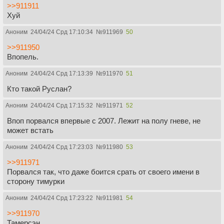
>>911911
Хуй
Аноним
24/04/24 Срд 17:10:34
№
911969
50
>>911950
Впопель.
Аноним
24/04/24 Срд 17:13:39
№
911970
51
Кто такой Руслан?
Аноним
24/04/24 Срд 17:15:32
№
911971
52
Впоп порвался впервые с 2007. Лежит на полу гневе, не
может встать
Аноним
24/04/24 Срд 17:23:03
№
911980
53
>>911971
Порвался так, что даже боится срать от своего имени в
сторону тимурки
Аноним
24/04/24 Срд 17:23:22
№
911981
54
>>911970
Тамерсэн