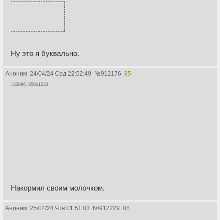
Ну это я буквально.
Аноним
24/04/24 Срд 22:52:49
№
912176
85
1338Кб, 850x1233
Накормил своим молочком.
Аноним
25/04/24 Чтв 01:51:03
№
912229
86