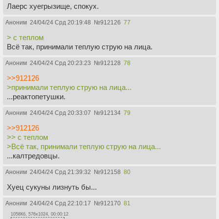
Лаерс хуегрызище, спокух.
Аноним
24/04/24 Срд 20:19:48
№
912126
77
> с теплом
Всё так, принимали теплую струю на лица.
Аноним
24/04/24 Срд 20:23:23
№
912128
78
>>912126
>принимали теплую струю на лица...
...реактопетушки.
Аноним
24/04/24 Срд 20:33:07
№
912134
79
>>912126
>> с теплом
>Всё так, принимали теплую струю на лица...
...калтредовцы.
Аноним
24/04/24 Срд 21:39:32
№
912158
80
Хуец сукуны лизнуть бы...
Аноним
24/04/24 Срд 22:10:17
№
912170
81
1058Кб, 576x1024, 00:00:12