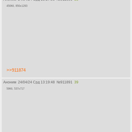
450Кб, 850x1293
>>911874
Аноним
24/04/24 Срд 13:19:48
№
911891
39
59Кб, 537x717