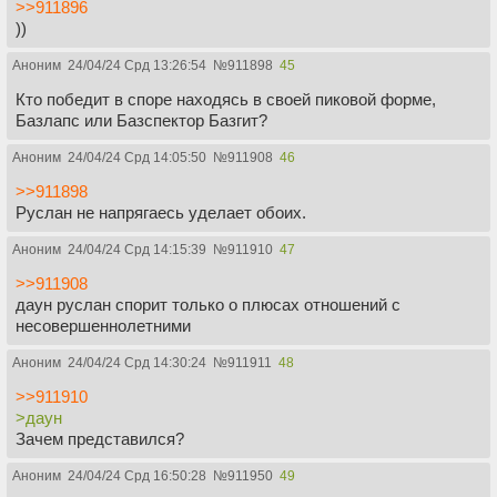
>>911896
))
Аноним
24/04/24 Срд 13:26:54
№
911898
45
Кто победит в споре находясь в своей пиковой форме,
Базлапс или Базспектор Базгит?
Аноним
24/04/24 Срд 14:05:50
№
911908
46
>>911898
Руслан не напрягаесь уделает обоих.
Аноним
24/04/24 Срд 14:15:39
№
911910
47
>>911908
даун руслан спорит только о плюсах отношений с
несовершеннолетними
Аноним
24/04/24 Срд 14:30:24
№
911911
48
>>911910
>даун
Зачем представился?
Аноним
24/04/24 Срд 16:50:28
№
911950
49