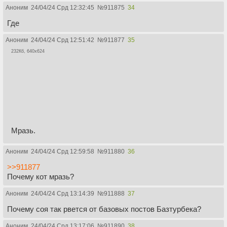
Аноним
24/04/24 Срд 12:32:45
№
911875
34
Где
Аноним
24/04/24 Срд 12:51:42
№
911877
35
232Кб, 640x624
Мразь.
Аноним
24/04/24 Срд 12:59:58
№
911880
36
>>911877
Почему кот мразь?
Аноним
24/04/24 Срд 13:14:39
№
911888
37
Почему соя так рвется от базовых постов Базтурбека?
Аноним
24/04/24 Срд 13:17:06
№
911890
38