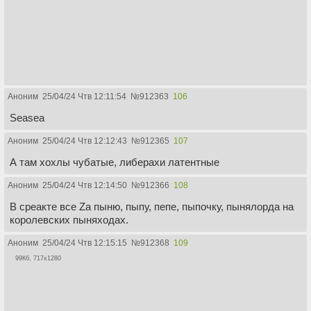
Аноним
25/04/24 Чтв 12:11:54
№
912363
106
Seasea
Аноним
25/04/24 Чтв 12:12:43
№
912365
107
А там хохлы чубатые, либерахи латентные
Аноним
25/04/24 Чтв 12:14:50
№
912366
108
В среакте все Za пыню, пыпу, пепе, пыпочку, пынялорда на
королевских пыняходах.
Аноним
25/04/24 Чтв 12:15:15
№
912368
109
99Кб, 717x1280