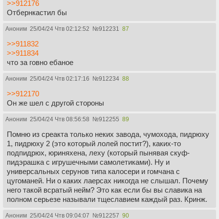
>>912176
Отбернкастил бы
Аноним
25/04/24 Чтв 02:12:52
№
912231
87
>>911832
>>911834
что за говно ебаное
Аноним
25/04/24 Чтв 02:17:16
№
912234
88
>>912170
Он же шел с другой стороны
Аноним
25/04/24 Чтв 08:56:58
№
912255
89
Помню из среакта только неких завода, чумохода, пидрюху
1, пидрюху 2 (это который лолей постит?), каких-то
подпидрюх, юриняхена, леху (который пынявая скуф-
пидэрашка с игрушечными самолетиками). Ну и
универсальных серунов типа калосери и гомчана с
цугоманей. Ни о каких лаерсах никогда не слышал. Почему
него такой всратый нейм? Это как если бы вы славика на
полном серьезе называли тщеславием каждый раз. Кринж.
Аноним
25/04/24 Чтв 09:04:07
№
912257
90