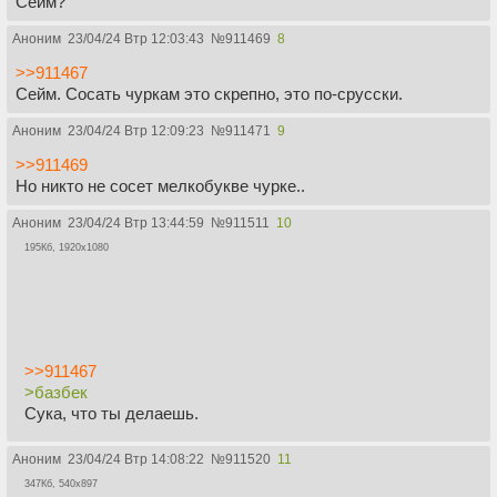
Сейм?
Аноним
23/04/24 Втр 12:03:43
№
911469
8
>>911467
Сейм. Сосать чуркам это скрепно, это по-срусски.
Аноним
23/04/24 Втр 12:09:23
№
911471
9
>>911469
Но никто не сосет мелкобукве чурке..
Аноним
23/04/24 Втр 13:44:59
№
911511
10
195Кб, 1920x1080
>>911467
>базбек
Сука, что ты делаешь.
Аноним
23/04/24 Втр 14:08:22
№
911520
11
347Кб, 540x897