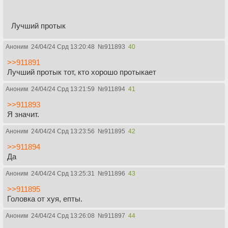
Лучший протык
Аноним
24/04/24 Срд 13:20:48
№
911893
40
>>911891
Лучший протык тот, кто хорошо протыкает
Аноним
24/04/24 Срд 13:21:59
№
911894
41
>>911893
Я значит.
Аноним
24/04/24 Срд 13:23:56
№
911895
42
>>911894
Да
Аноним
24/04/24 Срд 13:25:31
№
911896
43
>>911895
Головка от хуя, епты.
Аноним
24/04/24 Срд 13:26:08
№
911897
44