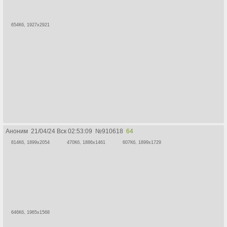
654Кб, 1927x2921
Аноним
21/04/24 Вск 02:53:09
№
910618
64
814Кб, 1899x2054
470Кб, 1886x1461
607Кб, 1899x1729
646Кб, 1965x1568