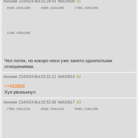
Аноним
21/04/24 Вск 02:28:43
№
910609
61
201Кб, 1920x1080
156Кб, 1920x1080
175Кб, 1920x1080
212Кб, 1920x1080
Чел потек, но кокоро няхи уже занято однополыми
отношениями.
Аноним
21/04/24 Вск 02:31:12
№
910610
62
>>910608
Хуя рвонькнул
Аноним
21/04/24 Вск 02:52:39
№
910617
63
779Кб, 1911x2154
451Кб, 1916x1431
553Кб, 2140x1786