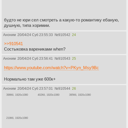
будто не юри сел смотреть а какую-то романтику ебаную,
душную, типа хоримии.
Аноним
20/04/24 Суб 23:55:33
№
910542
24
>>910541
Состыковка варениками when?
Аноним
20/04/24 Суб 23:56:41
№
910543
25
https://www.youtube.com/watch?v=PKyn_Msy9Bc
Нормально там уже 600к+
Аноним
20/04/24 Суб 23:57:01
№
910544
26
398Кб, 1920x1080
402Кб, 1920x1080
395Кб, 1920x1080
219Кб, 1920x1080