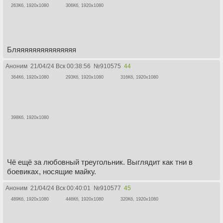
263Кб, 1920x1080
306Кб, 1920x1080
Бляяяяяяяяяяяяяяя
Аноним
21/04/24 Вск 00:38:56
№
910575
44
364Кб, 1920x1080
293Кб, 1920x1080
316Кб, 1920x1080
398Кб, 1920x1080
Чё ещё за любовный треугольник. Выглядит как тни в
боевиках, носящие майку.
Аноним
21/04/24 Вск 00:40:01
№
910577
45
489Кб, 1920x1080
446Кб, 1920x1080
320Кб, 1920x1080