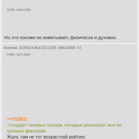
147Кб, 1920x1080
Но это похоже ее изматывает, физически и духовно.
Аноним
21/04/24 Вск 02:13:55
№
910604
58
235Кб, 1127x1600
>>910602
>создает теневых клонов, которые реализуют все ее
грязные фантазии
Жаль там не тот возрастной рейтинг.