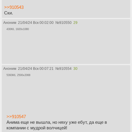
>>910543
Ски.
Аноним
21/04/24 Вск 00:02:00
№
910550
29
430Кб, 1920x1080
Аноним
21/04/24 Вск 00:07:21
№
910554
30
5393Кб, 2500x2068
>>910547
Анима еще не вышла, но няху уже ебут, да еще в
компании с мудрой волчицей!