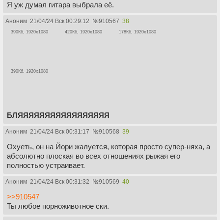
Я уж думал гитара выбрала её.
Аноним
21/04/24 Вск 00:29:12
№
910567
38
390Кб, 1920x1080
420Кб, 1920x1080
178Кб, 1920x1080
390Кб, 1920x1080
БЛЯЯЯЯЯЯЯЯЯЯЯЯЯЯЯЯЯ
Аноним
21/04/24 Вск 00:31:17
№
910568
39
Охуеть, он на Йори жалуется, которая просто супер-няха, а
абсолютно плоская во всех отношениях рыжая его
полностью устраивает.
Аноним
21/04/24 Вск 00:31:32
№
910569
40
>>910547
Ты любое порноживотное ски.