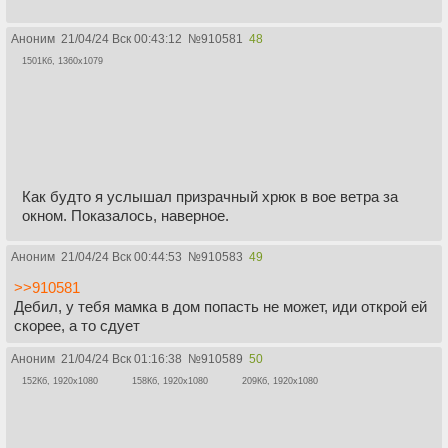
Аноним
21/04/24 Вск 00:43:12
№
910581
48
1501Кб, 1360x1079
Как будто я услышал призрачный хрюк в вое ветра за
окном. Показалось, наверное.
Аноним
21/04/24 Вск 00:44:53
№
910583
49
>>910581
Дебил, у тебя мамка в дом попасть не может, иди открой ей
скорее, а то сдует
Аноним
21/04/24 Вск 01:16:38
№
910589
50
152Кб, 1920x1080
158Кб, 1920x1080
209Кб, 1920x1080