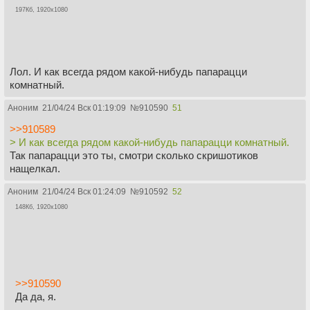
197Кб, 1920x1080
Лол. И как всегда рядом какой-нибудь папарацци
комнатный.
Аноним
21/04/24 Вск 01:19:09
№
910590
51
>>910589
> И как всегда рядом какой-нибудь папарацци комнатный.
Так папарацци это ты, смотри сколько скришотиков
нащелкал.
Аноним
21/04/24 Вск 01:24:09
№
910592
52
148Кб, 1920x1080
>>910590
Да да, я.