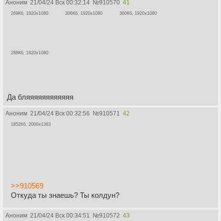
Аноним
21/04/24 Вск 00:32:14
№
910570
41
269Кб, 1920x1080
306Кб, 1920x1080
360Кб, 1920x1080
288Кб, 1920x1080
Да бляяяяяяяяяяяя
Аноним
21/04/24 Вск 00:32:56
№
910571
42
1852Кб, 2000x1363
>>910569
Откуда ты знаешь? Ты колдун?
Аноним
21/04/24 Вск 00:34:51
№
910572
43