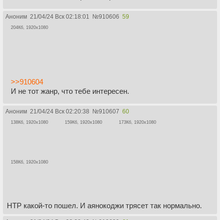
Аноним
21/04/24 Вск 02:18:01
№
910606
59
204Кб, 1920x1080
>>910604
И не тот жанр, что тебе интересен.
Аноним
21/04/24 Вск 02:20:38
№
910607
60
138Кб, 1920x1080
159Кб, 1920x1080
173Кб, 1920x1080
158Кб, 1920x1080
НТР какой-то пошел. И аянокоджи трясет так нормально.