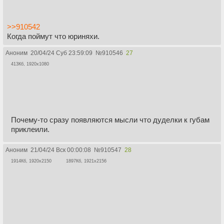
>>910542
Когда поймут что юриняхи.
Аноним
20/04/24 Суб 23:59:09
№
910546
27
413Кб, 1920x1080
Почему-то сразу появляются мысли что дуделки к губам
приклеили.
Аноним
21/04/24 Вск 00:00:08
№
910547
28
1914Кб, 1920x2150
1897Кб, 1921x2156