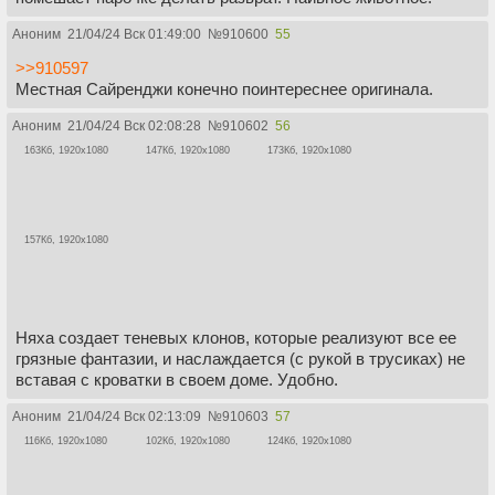
Аноним
21/04/24 Вск 01:49:00
№
910600
55
>>910597
Местная Сайренджи конечно поинтереснее оригинала.
Аноним
21/04/24 Вск 02:08:28
№
910602
56
163Кб, 1920x1080
147Кб, 1920x1080
173Кб, 1920x1080
157Кб, 1920x1080
Няха создает теневых клонов, которые реализуют все ее
грязные фантазии, и наслаждается (с рукой в трусиках) не
вставая с кроватки в своем доме. Удобно.
Аноним
21/04/24 Вск 02:13:09
№
910603
57
116Кб, 1920x1080
102Кб, 1920x1080
124Кб, 1920x1080