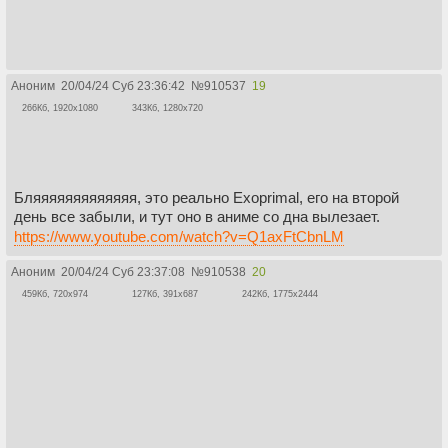
Аноним
20/04/24 Суб 23:36:42
№
910537
19
266Кб, 1920x1080
343Кб, 1280x720
Бляяяяяяяяяяяяя, это реально Exoprimal, его на второй
день все забыли, и тут оно в аниме со дна вылезает.
https://www.youtube.com/watch?v=Q1axFtCbnLM
Аноним
20/04/24 Суб 23:37:08
№
910538
20
459Кб, 720x974
127Кб, 391x687
242Кб, 1775x2444