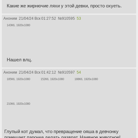
Какие же жирнючие ляхи у этой девки, просто охуеть.
Аноним
21/04/24 Вск 01:27:52
№
910595
53
143Кб, 1920x1080
Нашел влц.
Аноним
21/04/24 Вск 01:42:12
№
910597
54
185Кб, 1920x1080
152Кб, 1920x1080
188Кб, 1920x1080
210Кб, 1920x1080
Глупый кот думал, что превращение ояша в девчонку
помешает парочке делать разврат. Наивное животное!