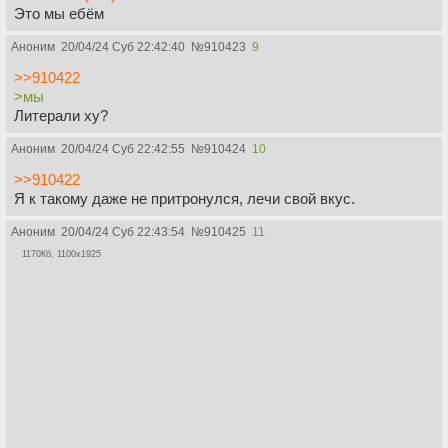
Это мы ебём
Аноним
20/04/24 Суб 22:42:40
№
910423
9
>>910422
>мы
Литерали ху?
Аноним
20/04/24 Суб 22:42:55
№
910424
10
>>910422
Я к такому даже не притронулся, лечи свой вкус.
Аноним
20/04/24 Суб 22:43:54
№
910425
11
1170Кб, 1100x1925