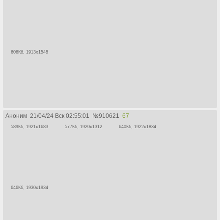
606Кб, 1913x1548
Аноним
21/04/24 Вск 02:55:01
№
910621
67
589Кб, 1921x1683
577Кб, 1920x1312
640Кб, 1922x1834
646Кб, 1930x1934