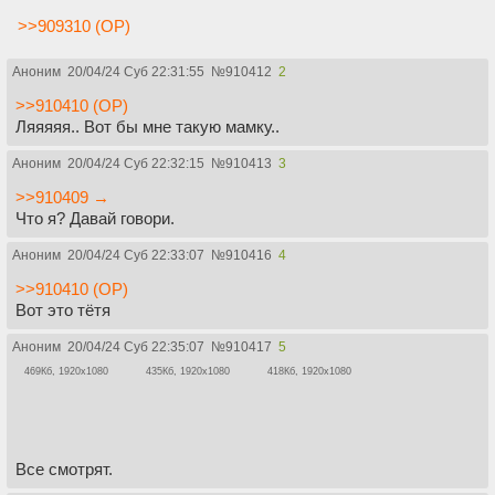
>>909310 (OP)
Аноним
20/04/24 Суб 22:31:55
№
910412
2
>>910410 (OP)
Ляяяяя.. Вот бы мне такую мамку..
Аноним
20/04/24 Суб 22:32:15
№
910413
3
>>910409 →
Что я? Давай говори.
Аноним
20/04/24 Суб 22:33:07
№
910416
4
>>910410 (OP)
Вот это тётя
Аноним
20/04/24 Суб 22:35:07
№
910417
5
469Кб, 1920x1080
435Кб, 1920x1080
418Кб, 1920x1080
Все смотрят.