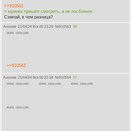
>>910561
> юринях пришёл смотреть, а не лесбиянок
Сэмпай, в чем разница?
Аноним
21/04/24 Вск 00:23:29
№
910563
36
260Кб, 1920x1080
>>910562
Аноним
21/04/24 Вск 00:25:38
№
910564
37
385Кб, 1920x1080
193Кб, 1920x1080
484Кб, 1920x1080
462Кб, 1920x1080