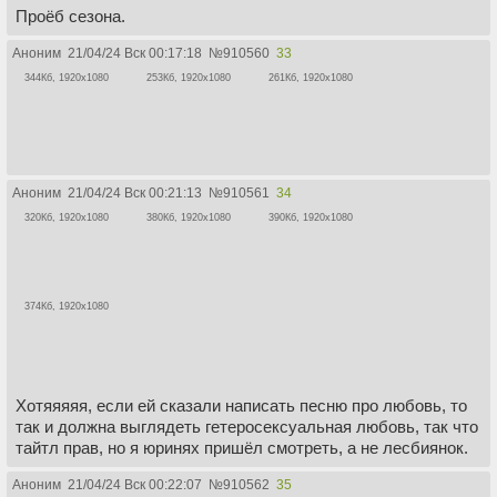
Проёб сезона.
Аноним
21/04/24 Вск 00:17:18
№
910560
33
344Кб, 1920x1080
253Кб, 1920x1080
261Кб, 1920x1080
Аноним
21/04/24 Вск 00:21:13
№
910561
34
320Кб, 1920x1080
380Кб, 1920x1080
390Кб, 1920x1080
374Кб, 1920x1080
Хотяяяяя, если ей сказали написать песню про любовь, то
так и должна выглядеть гетеросексуальная любовь, так что
тайтл прав, но я юринях пришёл смотреть, а не лесбиянок.
Аноним
21/04/24 Вск 00:22:07
№
910562
35