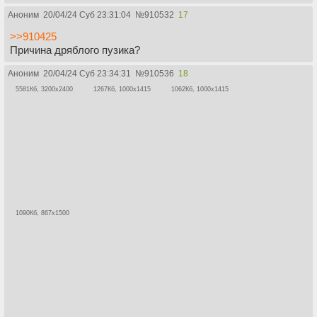
Аноним
20/04/24 Суб 23:31:04
№
910532
17
>>910425
Причина дряблого пузика?
Аноним
20/04/24 Суб 23:34:31
№
910536
18
5581Кб, 3200x2400
1267Кб, 1000x1415
1062Кб, 1000x1415
1090Кб, 867x1500