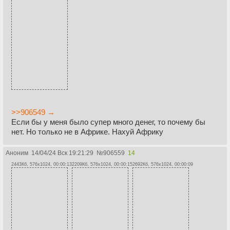
>>906549 →
Если бы у меня было супер много денег, то почему бы
нет. Но только не в Африке. Нахуй Африку
Аноним
14/04/24 Вск 19:21:29
№
906559
14
2443Кб, 576x1024, 00:00:13
2209Кб, 576x1024, 00:00:15
2692Кб, 576x1024, 00:00:09