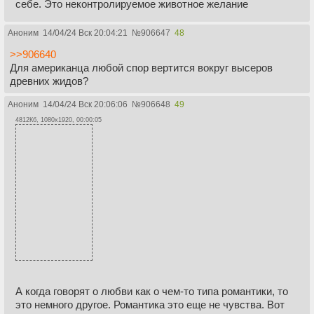
себе. Это неконтролируемое животное желание
Аноним
14/04/24 Вск 20:04:21
№
906647
48
>>906640
Для американца любой спор вертится вокруг высеров
древних жидов?
Аноним
14/04/24 Вск 20:06:06
№
906648
49
4812Кб, 1080x1920, 00:00:05
А когда говорят о любви как о чем-то типа романтики, то
это немного другое. Романтика это еще не чувства. Вот