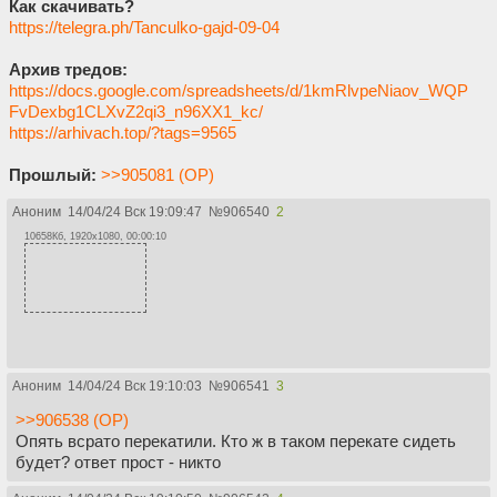
Как скачивать?
https://telegra.ph/Tanculko-gajd-09-04
Архив тредов:
https://docs.google.com/spreadsheets/d/1kmRlvpeNiaov_WQP
FvDexbg1CLXvZ2qi3_n96XX1_kc/
https://arhivach.top/?tags=9565
Прошлый:
>>905081 (OP)
Аноним
14/04/24 Вск 19:09:47
№
906540
2
10658Кб, 1920x1080, 00:00:10
Аноним
14/04/24 Вск 19:10:03
№
906541
3
>>906538 (OP)
Опять всрато перекатили. Кто ж в таком перекате сидеть
будет? ответ прост - никто