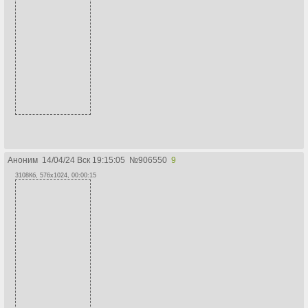
Аноним
14/04/24 Вск 19:15:05
№
906550
9
3108Кб, 576x1024, 00:00:15