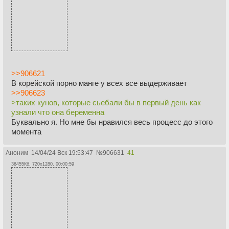
>>906621
В корейской порно манге у всех все выдерживает
>>906623
>таких кунов, которые сьебали бы в первый день как
узнали что она беременна
Буквально я. Но мне бы нравился весь процесс до этого
момента
Аноним
14/04/24 Вск 19:53:47
№
906631
41
36455Кб, 720x1280, 00:00:59