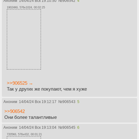
Аноним
14/04/24 Вск 19:10:50
№
906542
4
19024Кб, 576x1024, 00:02:25
>>906525 →
Так у других же покупают, чем я хуже
Аноним
14/04/24 Вск 19:12:17
№
906543
5
>>906542
Они более талантливые
Аноним
14/04/24 Вск 19:13:04
№
906545
6
7205Кб, 576x432, 00:01:21