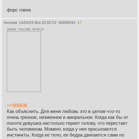
форс говна
Аноним
14/04/24 Вск 20:02:52
№
906644
47
2481Кб, 720x1280, 00:00:10
>>906636
Как объяснить. Для меня любовь это в целом что-то
очень грязное, низменное и аморальное. Когда как бы от
похоти девушка настолько теряет голову, что перестает
быть человеком. Момент, когда у нее просыпаются
инстинкты. Когда ее тело, ее бедра двигаются сами по