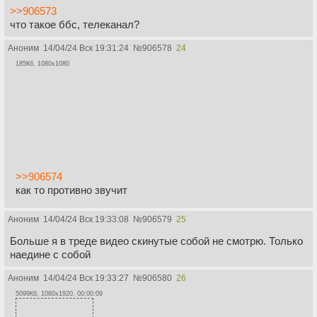
>>906573
что такое ббс, телеканал?
Аноним
14/04/24 Вск 19:31:24
№
906578
24
185Кб, 1080x1080
>>906574
как то противно звучит
Аноним
14/04/24 Вск 19:33:08
№
906579
25
Больше я в треде видео скинутые собой не смотрю. Только
наедине с собой
Аноним
14/04/24 Вск 19:33:27
№
906580
26
5099Кб, 1080x1920, 00:00:09