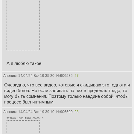
А я люблю такое
Аноним
14/04/24 Вск 19:35:20
№
906585
27
Очевидно, что все видео, которые я скидываю это годнота и
видео богов. Но если залипать на них в пределах треда, то
могу быть сомнения. Поэтому только наедине собой, чтобы
процесс был интимным
Аноним
14/04/24 Вск 19:39:10
№
906590
28
7229Кб, 1080x1920, 00:00:10