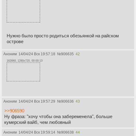
Нужно было просто родиться обезьянкой на райском
острове
Аноним
14/04/24 Вск 19:57:18
№
906635
42
1626Кб, 1280x720, 00:00:13
Аноним
14/04/24 Вск 19:57:29
№
906636
43
>>906590
Ну фраза: "хочу чтобы она забеременела", больше
кумерский вайб, чем любовный
Аноним
14/04/24 Вск 19:59:14
№
906638
44