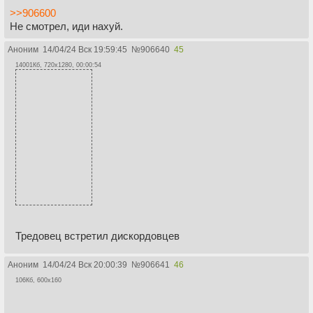
>>906600
Не смотрел, иди нахуй.
Аноним
14/04/24 Вск 19:59:45
№
906640
45
14001Кб, 720x1280, 00:00:54
Тредовец встретил дискордовцев
Аноним
14/04/24 Вск 20:00:39
№
906641
46
106Кб, 600x160