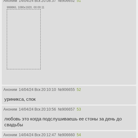
Аноним
14/04/24 Вск 20:08:37
№
906652
51
9998Кб, 1080x1920, 00:00:11
Аноним
14/04/24 Вск 20:10:10
№
906655
52
уриникса, спок
Аноним
14/04/24 Вск 20:10:56
№
906657
53
любовь это когда подслушиваешь ее стоны за день до
свадьбы
Аноним
14/04/24 Вск 20:12:47
№
906660
54