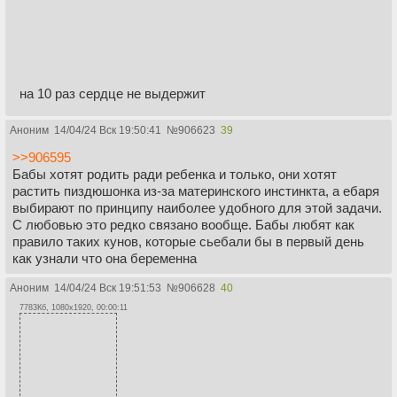
на 10 раз сердце не выдержит
Аноним
14/04/24 Вск 19:50:41
№
906623
39
>>906595
Бабы хотят родить ради ребенка и только, они хотят
растить пиздюшонка из-за материнского инстинкта, а ебаря
выбирают по принципу наиболее удобного для этой задачи.
С любовью это редко связано вообще. Бабы любят как
правило таких кунов, которые сьебали бы в первый день
как узнали что она беременна
Аноним
14/04/24 Вск 19:51:53
№
906628
40
7783Кб, 1080x1920, 00:00:11