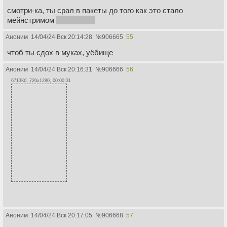
смотри-ка, ты срал в пакеты до того как это стало
мейнстримом
на Украине
Аноним
14/04/24 Вск 20:14:28
№
906665
55
чтоб ты сдох в муках, уёбище
Аноним
14/04/24 Вск 20:16:31
№
906666
56
6713Кб, 720x1280, 00:00:31
Аноним
14/04/24 Вск 20:17:05
№
906668
57