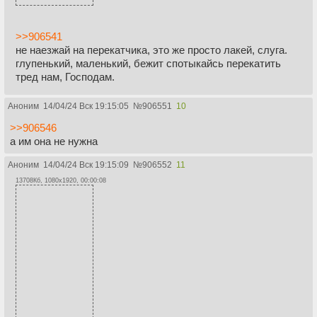
>>906541
не наезжай на перекатчика, это же просто лакей, слуга.
глупенький, маленький, бежит спотыкайсь перекатить
тред нам, Господам.
Аноним
14/04/24 Вск 19:15:05
№
906551
10
>>906546
а им она не нужна
Аноним
14/04/24 Вск 19:15:09
№
906552
11
13708Кб, 1080x1920, 00:00:08