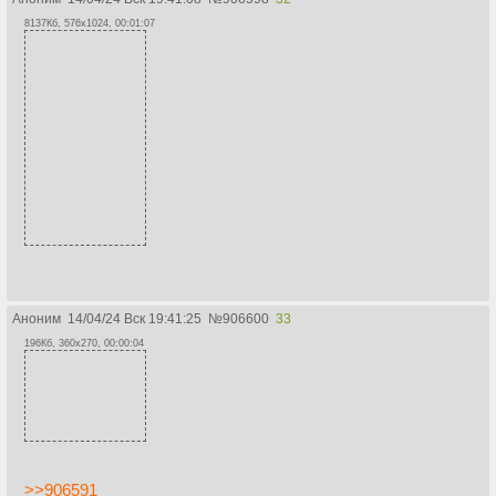
8137Кб, 576x1024, 00:01:07
Аноним
14/04/24 Вск 19:41:25
№
906600
33
196Кб, 360x270, 00:00:04
>>906591