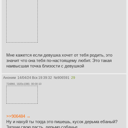
Мне кажется если девушка хочет от тебя родить, это
значит что она тебя по-настоящему любит. Это такая
наивысшая точка близости с девушкой
Аноним
14/04/24 Вск 19:39:32
№
906591
29
7248Кб, 1920x1080, 00:00:10
>>906484 →
Ну и нахуй ты тогда это пишешь, кусок дерьма ебаный?
Заткни свою пасть, дерьмо собачье.