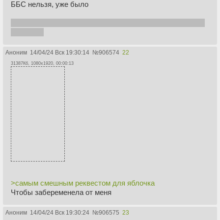
ББС нельзя, уже было
мой вариант - клоунский, был бы в меру фапабельным и
смешным
Аноним
14/04/24 Вск 19:30:14
№
906574
22
31387Кб, 1080x1920, 00:00:13
>самым смешным реквестом для яблочка
Чтобы забеременела от меня
Аноним
14/04/24 Вск 19:30:24
№
906575
23