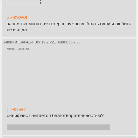
>>906559
зачем так много тиктокерш, нужно выбрать одну и любить
её всегда
Аноним
14/04/24 Вск 19:26:21
№
906566
17
566Кб, 1201x1600
>>906561
онлифанс считается благотворительностью?
тогда какой нибудь смешной реквест от яблочка