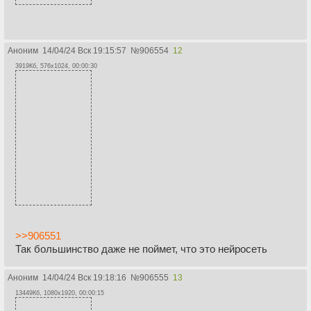
Аноним
14/04/24 Вск 19:15:57
№
906554
12
3919Кб, 576x1024, 00:00:30
>>906551
Так большинство даже не поймет, что это нейросеть
Аноним
14/04/24 Вск 19:18:16
№
906555
13
13449Кб, 1080x1920, 00:00:15