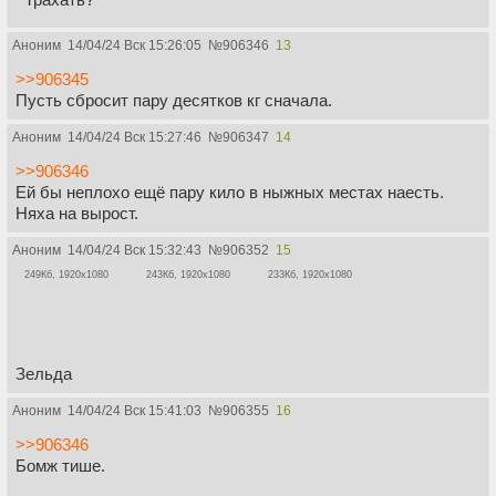
Аноним
14/04/24 Вск 15:26:05
№
906346
13
>>906345
Пусть сбросит пару десятков кг сначала.
Аноним
14/04/24 Вск 15:27:46
№
906347
14
>>906346
Ей бы неплохо ещё пару кило в ныжных местах наесть.
Няха на вырост.
Аноним
14/04/24 Вск 15:32:43
№
906352
15
249Кб, 1920x1080
243Кб, 1920x1080
233Кб, 1920x1080
Зельда
Аноним
14/04/24 Вск 15:41:03
№
906355
16
>>906346
Бомж тише.