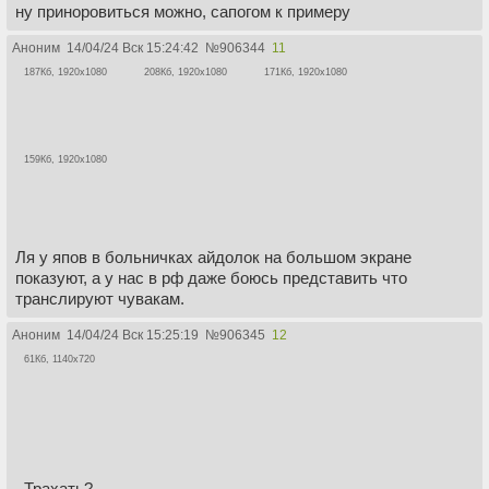
ну приноровиться можно, сапогом к примеру
Аноним
14/04/24 Вск 15:24:42
№
906344
11
187Кб, 1920x1080
208Кб, 1920x1080
171Кб, 1920x1080
159Кб, 1920x1080
Ля у япов в больничках айдолок на большом экране
показуют, а у нас в рф даже боюсь представить что
транслируют чувакам.
Аноним
14/04/24 Вск 15:25:19
№
906345
12
61Кб, 1140x720
Трахать?