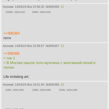
Аноним
14/04/24 Вск 15:56:35
№
906366
21
1206Кб, 1926x1032
309Кб, 1906x1024
>>906364
пнтн
Аноним
14/04/24 Вск 15:58:57
№
906367
22
>>906366
> пик 1
> В Москве нашли тело мужчины с монтажной пеной в
легких
Life imitating art.
Аноним
14/04/24 Вск 16:01:40
№
906368
23
119Кб, 1920x1080
139Кб, 1920x1080
223Кб, 1920x1080