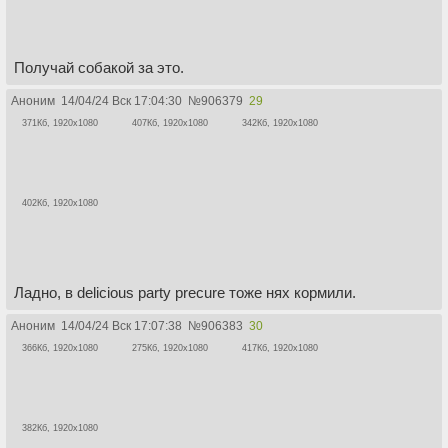
Получай собакой за это.
Аноним
14/04/24 Вск 17:04:30
№
906379
29
371Кб, 1920x1080
407Кб, 1920x1080
342Кб, 1920x1080
402Кб, 1920x1080
Ладно, в delicious party precure тоже нях кормили.
Аноним
14/04/24 Вск 17:07:38
№
906383
30
366Кб, 1920x1080
275Кб, 1920x1080
417Кб, 1920x1080
382Кб, 1920x1080