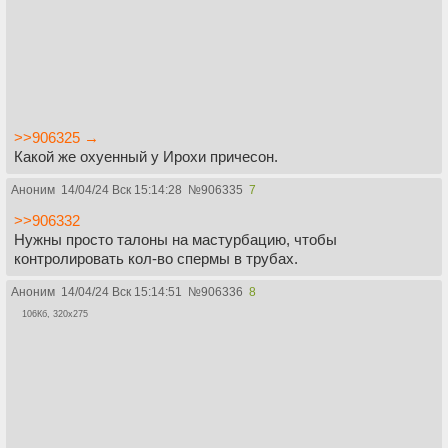
>>906325 →
Какой же охуенный у Ирохи причесон.
Аноним
14/04/24 Вск 15:14:28
№
906335
7
>>906332
Нужны просто талоны на мастурбацию, чтобы
контролировать кол-во спермы в трубах.
Аноним
14/04/24 Вск 15:14:51
№
906336
8
106Кб, 320x275