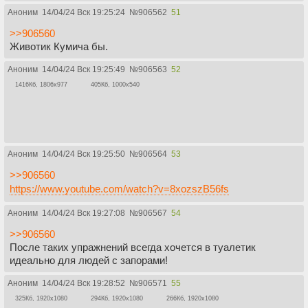
Аноним
14/04/24 Вск 19:25:24
№
906562
51
>>906560
Животик Кумича бы.
Аноним
14/04/24 Вск 19:25:49
№
906563
52
1416Кб, 1806x977
405Кб, 1000x540
Аноним
14/04/24 Вск 19:25:50
№
906564
53
>>906560
https://www.youtube.com/watch?v=8xozszB56fs
Аноним
14/04/24 Вск 19:27:08
№
906567
54
>>906560
После таких упражнений всегда хочется в туалетик
идеально для людей с запорами!
Аноним
14/04/24 Вск 19:28:52
№
906571
55
325Кб, 1920x1080
294Кб, 1920x1080
266Кб, 1920x1080