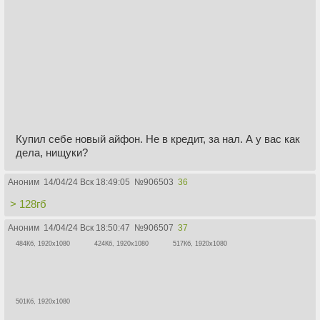
Купил себе новый айфон. Не в кредит, за нал. А у вас как
дела, нищуки?
Аноним
14/04/24 Вск 18:49:05
№
906503
36
> 128гб
Аноним
14/04/24 Вск 18:50:47
№
906507
37
484Кб, 1920x1080
424Кб, 1920x1080
517Кб, 1920x1080
501Кб, 1920x1080