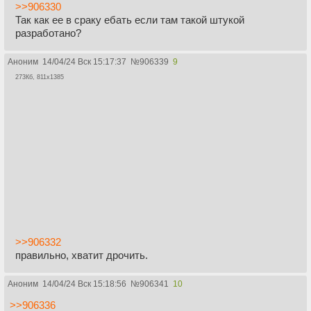
>>906330
Так как ее в сраку ебать если там такой штукой
разработано?
Аноним
14/04/24 Вск 15:17:37
№
906339
9
273Кб, 811x1385
>>906332
правильно, хватит дрочить.
Аноним
14/04/24 Вск 15:18:56
№
906341
10
>>906336