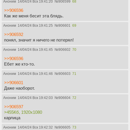
Аноним
14/04/24 Вск 19:41:20
№
906599
68
>>906596
Как же меня бесит эта блядь.
Аноним
14/04/24 Вск 19:41:25
№
906601
69
>>906592
понял, значит я ничего не потерял!
Аноним
14/04/24 Вск 19:41:45
№
906602
70
>>906596
Ебет же кто-то.
Аноним
14/04/24 Вск 19:41:46
№
906603
71
>>906601
Даже наоборот.
Аноним
14/04/24 Вск 19:42:03
№
906604
72
>>906597
>455Кб, 1920x1080
карлица
Аноним
14/04/24 Вск 19:42:32
№
906605
73