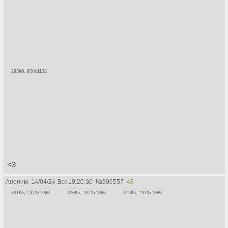
293Кб, 800x1133
<3
Аноним
14/04/24 Вск 19:20:30
№
906557
48
331Кб, 1920x1080
320Кб, 1920x1080
315Кб, 1920x1080