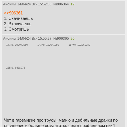
Аноним
14/04/24 Вск 15:52:03
№
906364
19
>>906361
1. Скачиваешь
2. Включаешь
3. Смотришь
Аноним
14/04/24 Вск 15:55:27
№
906365
20
147Кб, 1920x1080
143Кб, 1920x1080
157Кб, 1920x1080
268Кб, 685x975
Чет в гаремнике про трусы, магию и дебильные драчки по
ощущениям больше романтоты, чем в профильном пик4