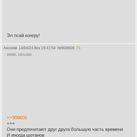
Эл псай конгру!
Аноним
14/04/24 Вск 19:43:54
№
906609
76
2940Кб, 1357x1920
>>906605
+++
Они предпочитают друг друга большую часть времени
И иногда шотанов