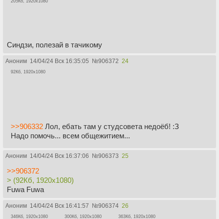
205Кб, 1920x1080
Синдзи, полезай в тачикому
Аноним
14/04/24 Вск 16:35:05
№
906372
24
92Кб, 1920x1080
>>906332
Лол, ебать там у студсовета недоёб! :З
Надо помочь... всем общежитием...
Аноним
14/04/24 Вск 16:37:06
№
906373
25
>>906372
> (92Кб, 1920x1080)
Fuwa Fuwa
Аноним
14/04/24 Вск 16:41:57
№
906374
26
346Кб, 1920x1080
300Кб, 1920x1080
363Кб, 1920x1080