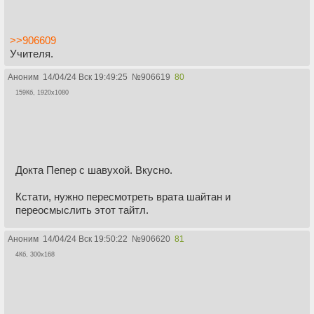
>>906609
Учителя.
Аноним
14/04/24 Вск 19:49:25
№
906619
80
159Кб, 1920x1080
Докта Пепер с шавухой. Вкусно.
Кстати, нужно пересмотреть врата шайтан и
переосмыслить этот тайтл.
Аноним
14/04/24 Вск 19:50:22
№
906620
81
4Кб, 300x168