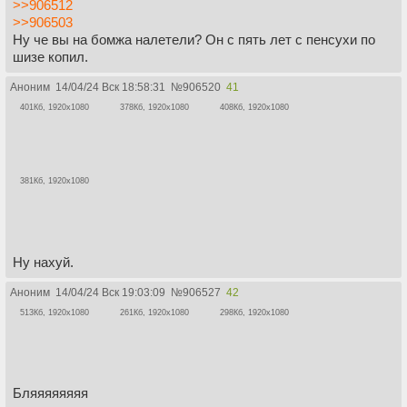
>>906512
>>906503
Ну че вы на бомжа налетели? Он с пять лет с пенсухи по
шизе копил.
Аноним
14/04/24 Вск 18:58:31
№
906520
41
401Кб, 1920x1080
378Кб, 1920x1080
408Кб, 1920x1080
381Кб, 1920x1080
Ну нахуй.
Аноним
14/04/24 Вск 19:03:09
№
906527
42
513Кб, 1920x1080
261Кб, 1920x1080
298Кб, 1920x1080
Бляяяяяяяя