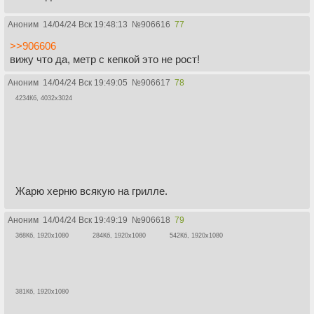
Аноним
14/04/24 Вск 19:48:13
№
906616
77
>>906606
вижу что да, метр с кепкой это не рост!
Аноним
14/04/24 Вск 19:49:05
№
906617
78
4234Кб, 4032x3024
Жарю херню всякую на грилле.
Аноним
14/04/24 Вск 19:49:19
№
906618
79
368Кб, 1920x1080
284Кб, 1920x1080
542Кб, 1920x1080
381Кб, 1920x1080