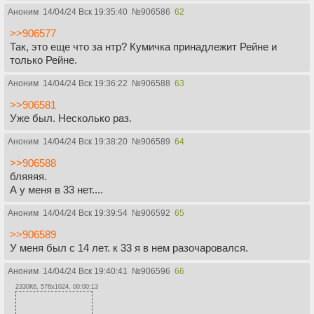
Аноним
14/04/24 Вск 19:35:40
№
906586
62
>>906577
Так, это еще что за нтр? Кумичка принадлежит Рейне и
только Рейне.
Аноним
14/04/24 Вск 19:36:22
№
906588
63
>>906581
Уже был. Несколько раз.
Аноним
14/04/24 Вск 19:38:20
№
906589
64
>>906588
бляяяя.
А у меня в 33 нет....
Аноним
14/04/24 Вск 19:39:54
№
906592
65
>>906589
У меня был с 14 лет. к 33 я в нем разочаровался.
Аноним
14/04/24 Вск 19:40:41
№
906596
66
2330Кб, 576x1024, 00:00:13