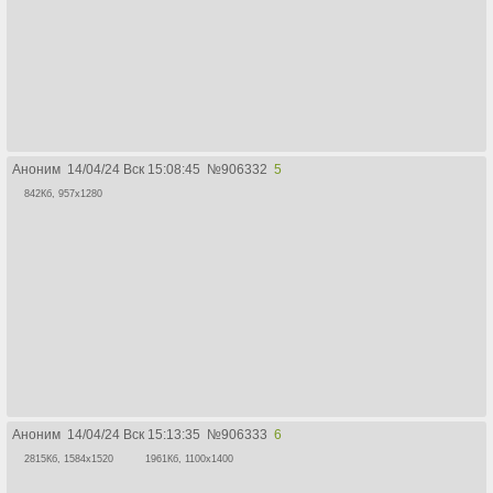
Аноним
14/04/24 Вск 15:08:45
№
906332
5
842Кб, 957x1280
Аноним
14/04/24 Вск 15:13:35
№
906333
6
2815Кб, 1584x1520
1961Кб, 1100x1400