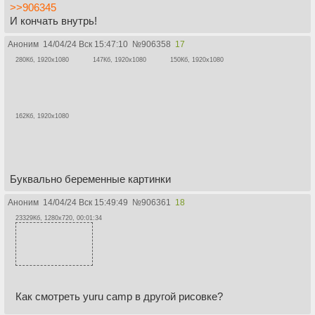
>>906345
И кончать внутрь!
Аноним
14/04/24 Вск 15:47:10
№
906358
17
280Кб, 1920x1080
147Кб, 1920x1080
150Кб, 1920x1080
162Кб, 1920x1080
Буквально беременные картинки
Аноним
14/04/24 Вск 15:49:49
№
906361
18
23329Кб, 1280x720, 00:01:34
Как смотреть yuru camp в другой рисовке?