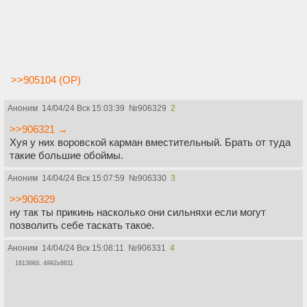
>>905104 (OP)
Аноним
14/04/24 Вск 15:03:39
№
906329
2
>>906321 →
Хуя у них воровской карман вместительный. Брать от туда
такие большие обоймы.
Аноним
14/04/24 Вск 15:07:59
№
906330
3
>>906329
ну так ты прикинь насколько они сильняхи если могут
позволить себе таскать такое.
Аноним
14/04/24 Вск 15:08:11
№
906331
4
18136Кб, 4992x6611