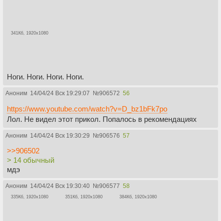
341Кб, 1920x1080
Ноги. Ноги. Ноги. Ноги.
Аноним
14/04/24 Вск 19:29:07
№
906572
56
https://www.youtube.com/watch?v=D_bz1bFk7po
Лол. Не видел этот прикол. Попалось в рекомендациях
Аноним
14/04/24 Вск 19:30:29
№
906576
57
>>906502
> 14 обычный
мдэ
Аноним
14/04/24 Вск 19:30:40
№
906577
58
335Кб, 1920x1080
351Кб, 1920x1080
384Кб, 1920x1080