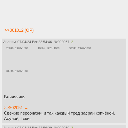
>>901012 (OP)
Аноним
07/04/24 Вск 23:54:46
№
902057
2
209Кб, 1920x1080
186Кб, 1920x1080
305Кб, 1920x1080
317Кб, 1920x1080
Бляяяяяяя
>>902051 →
Свежие персонажи, и так каждый тред засран копчёной,
Асуной, Токи.
Аноним
07/04/24 Вск 23:56:39
№
902059
3