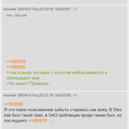
Аноним
08/04/24 Пнд 00:30:06
№
902087
23
93Кб, 1080x1080
>>902078
>>902085
>>на психов, которые с хохотом набрасываются и
облизывают нож
>На каких? Примеры.
Аноним
08/04/24 Пнд 00:37:56
№
902088
24
>>902085
Я это говно психованное забыть стараюсь как вижу. В Dies
irae был такой трап, в SAO гробовщик вроде таким был, из
последнего
>>900074 →
.