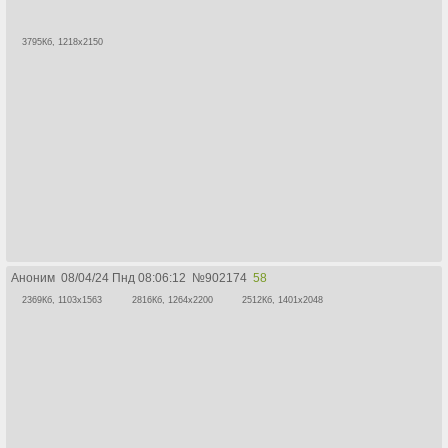
3795Кб, 1218x2150
Аноним
08/04/24 Пнд 08:06:12
№
902174
58
2369Кб, 1103x1563
2816Кб, 1264x2200
2512Кб, 1401x2048