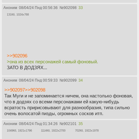
Аноним
08/04/24 Пнд 00:56:36
№
902098
33
131Кб, 1024x768
>>902096
>она из всех персонажей самый фоновый.
ЗАТО В ДОДЗЯХ...
Аноним
08/04/24 Пнд 00:59:33
№
902099
34
>>902097
>>902098
Так Муги и не запоминается ничем, она настолько фоновая,
что в додзях со всеми персонажами ей какую-нибудь
всратость пририсовывают для разнообразия, типа сильно
очень волосатой пизды, огромных сосков итп.
Аноним
08/04/24 Пнд 01:34:26
№
902101
35
1049Кб, 1921x1796
1114Кб, 1922x2700
702Кб, 1922x1978