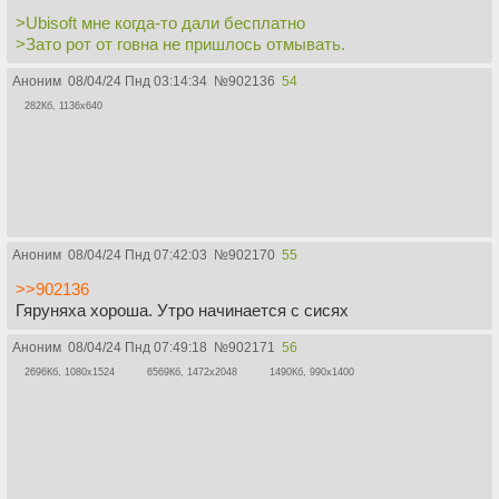
>Ubisoft мне когда-то дали бесплатно
>Зато рот от говна не пришлось отмывать.
Аноним
08/04/24 Пнд 03:14:34
№
902136
54
282Кб, 1136x640
Аноним
08/04/24 Пнд 07:42:03
№
902170
55
>>902136
Гяруняха хороша. Утро начинается с сисях
Аноним
08/04/24 Пнд 07:49:18
№
902171
56
2696Кб, 1080x1524
6569Кб, 1472x2048
1490Кб, 990x1400