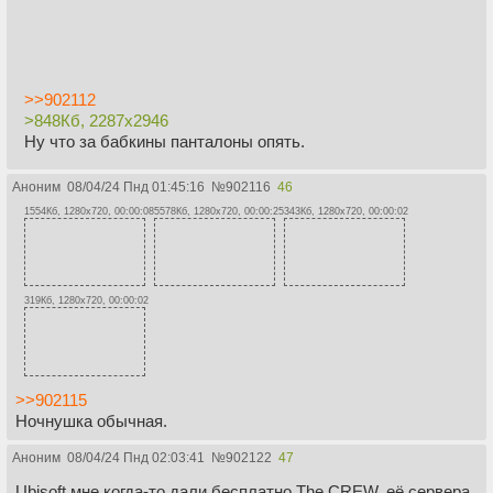
>>902112
>848Кб, 2287x2946
Ну что за бабкины панталоны опять.
Аноним
08/04/24 Пнд 01:45:16
№
902116
46
1554Кб, 1280x720, 00:00:08
5578Кб, 1280x720, 00:00:25
343Кб, 1280x720, 00:00:02
319Кб, 1280x720, 00:00:02
>>902115
Ночнушка обычная.
Аноним
08/04/24 Пнд 02:03:41
№
902122
47
Ubisoft мне когда-то дали бесплатно The CREW, её сервера