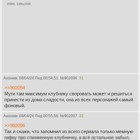
259Кб, 1366x2048
Аноним
08/04/24 Пнд 00:54:51
№
902096
31
>>902094
Муги там максимум клубнику своровать может и решиться
принести из дома сладости, она из всех персонажей самый
фоновый.
Аноним
08/04/24 Пнд 00:55:56
№
902097
32
>>902096
Так и скажи, что запомнил из всего сериала только мемную
гифку про спизженную клубничку, а всё остальное забыл.