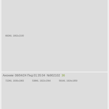
682Кб, 1902x2100
Аноним
08/04/24 Пнд 01:35:04
№
902102
36
722Кб, 1930x1983
538Кб, 1922x1564
591Кб, 1924x1850