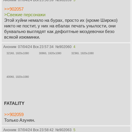
>>902057
>Свежие персонажи
Этой хуйни немало на бурах, просто их (кроме Широко)
никто не постит, у них на ебалах печать унылости, они
буквально выглядят как дефолтные моэдевочки безо
всякой изюминки.
Аноним
07/04/24 Вск 23:57:34
№
902060
4
321Кб, 1920x1080
308Кб, 1920x1080
323Кб, 1920x1080
400Кб, 1920x1080
FATALITY
>>902059
Только Азунян.
Аноним
07/04/24 Вск 23:58:42
№
902063
5