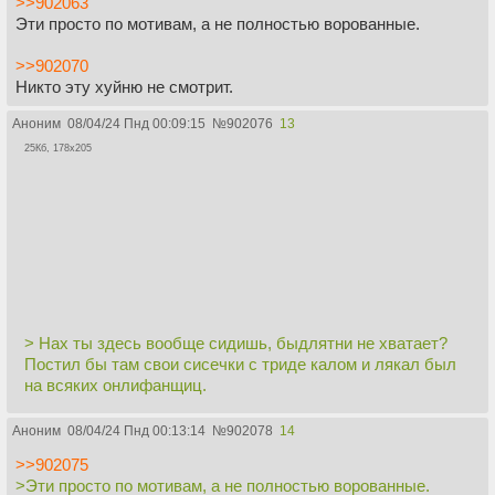
>>902063
Эти просто по мотивам, а не полностью ворованные.
>>902070
Никто эту хуйню не смотрит.
Аноним
08/04/24 Пнд 00:09:15
№
902076
13
25Кб, 178x205
> Нах ты здесь вообще сидишь, быдлятни не хватает?
Постил бы там свои сисечки с триде калом и лякал был
на всяких онлифанщиц.
Аноним
08/04/24 Пнд 00:13:14
№
902078
14
>>902075
>Эти просто по мотивам, а не полностью ворованные.