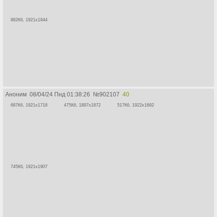
882Кб, 1921x1944
Аноним
08/04/24 Пнд 01:38:26
№
902107
40
687Кб, 1921x1718
475Кб, 1897x1872
517Кб, 1922x1692
745Кб, 1921x1907