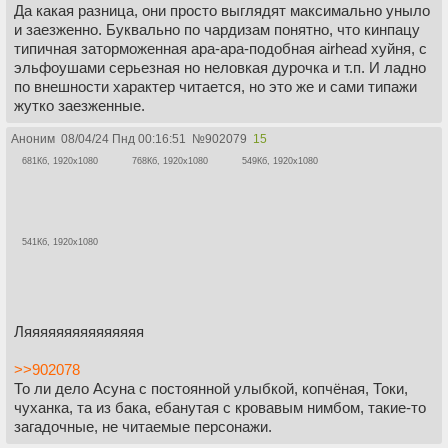
Да какая разница, они просто выглядят максимально уныло
и заезженно. Буквально по чардизам понятно, что кинпацу
типичная заторможенная ара-ара-подобная airhead хуйня, с
эльфоушами серьезная но неловкая дурочка и т.п. И ладно
по внешности характер читается, но это же и сами типажи
жутко заезженные.
Аноним
08/04/24 Пнд 00:16:51
№
902079
15
681Кб, 1920x1080
768Кб, 1920x1080
549Кб, 1920x1080
541Кб, 1920x1080
Ляяяяяяяяяяяяяяя
>>902078
То ли дело Асуна с постоянной улыбкой, копчёная, Токи,
чуханка, та из бака, ебанутая с кровавым нимбом, такие-то
загадочные, не читаемые персонажи.