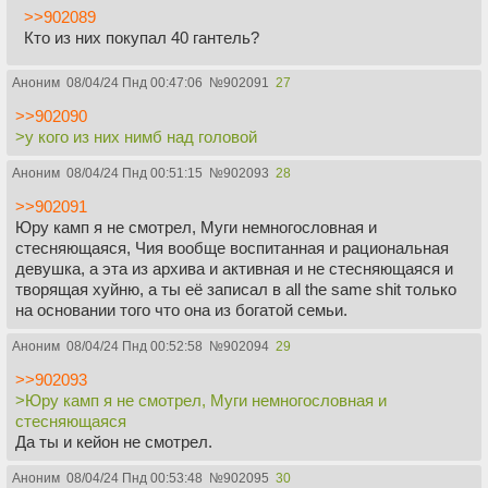
>>902089
Кто из них покупал 40 гантель?
Аноним
08/04/24 Пнд 00:47:06
№
902091
27
>>902090
>у кого из них нимб над головой
Аноним
08/04/24 Пнд 00:51:15
№
902093
28
>>902091
Юру камп я не смотрел, Муги немногословная и
стесняющаяся, Чия вообще воспитанная и рациональная
девушка, а эта из архива и активная и не стесняющаяся и
творящая хуйню, а ты её записал в all the same shit только
на основании того что она из богатой семьи.
Аноним
08/04/24 Пнд 00:52:58
№
902094
29
>>902093
>Юру камп я не смотрел, Муги немногословная и
стесняющаяся
Да ты и кейон не смотрел.
Аноним
08/04/24 Пнд 00:53:48
№
902095
30