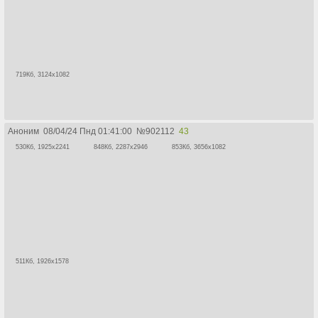
719Кб, 3124x1082
Аноним
08/04/24 Пнд 01:41:00
№
902112
43
530Кб, 1925x2241
848Кб, 2287x2946
853Кб, 3656x1082
511Кб, 1926x1578