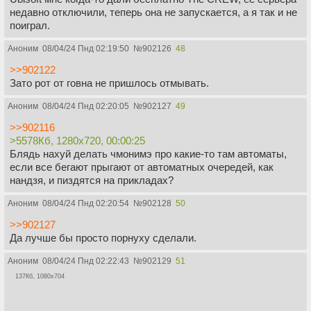
недавно отключили, теперь она не запускается, а я так и не
поиграл.
Аноним
08/04/24 Пнд 02:19:50
№
902126
48
>>902122
Зато рот от говна не пришлось отмывать.
Аноним
08/04/24 Пнд 02:20:05
№
902127
49
>>902116
>5578Кб, 1280x720, 00:00:25
Блядь нахуй делать чмонимэ про какие-то там автоматы,
если все бегают прыгают от автоматных очередей, как
нандзя, и пиздятся на прикладах?
Аноним
08/04/24 Пнд 02:20:54
№
902128
50
>>902127
Да лучше бы просто порнуху сделали.
Аноним
08/04/24 Пнд 02:22:43
№
902129
51
137Кб, 1080x704