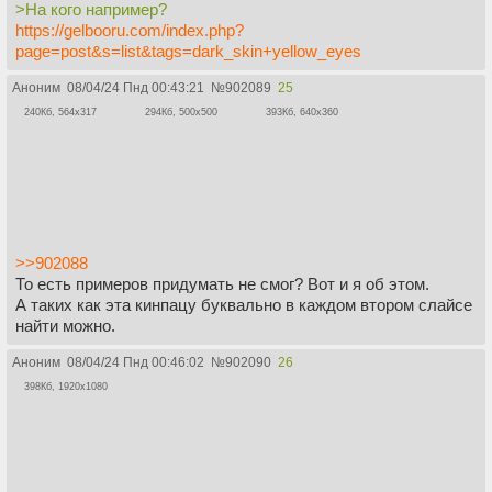
>На кого например?
https://gelbooru.com/index.php?
page=post&s=list&tags=dark_skin+yellow_eyes
Аноним
08/04/24 Пнд 00:43:21
№
902089
25
240Кб, 564x317
294Кб, 500x500
393Кб, 640x360
>>902088
То есть примеров придумать не смог? Вот и я об этом.
А таких как эта кинпацу буквально в каждом втором слайсе
найти можно.
Аноним
08/04/24 Пнд 00:46:02
№
902090
26
398Кб, 1920x1080