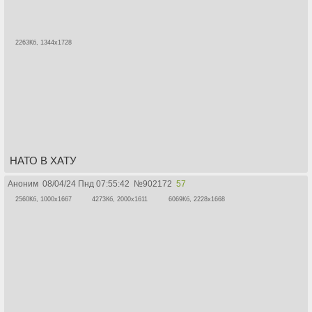
2263Кб, 1344x1728
НАТО В ХАТУ
Аноним
08/04/24 Пнд 07:55:42
№
902172
57
2560Кб, 1000x1667
4273Кб, 2000x1611
6069Кб, 2228x1668