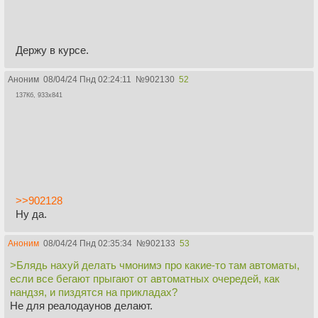
Держу в курсе.
Аноним
08/04/24 Пнд 02:24:11
№
902130
52
137Кб, 933x841
>>902128
Ну да.
Аноним
08/04/24 Пнд 02:35:34
№
902133
53
>Блядь нахуй делать чмонимэ про какие-то там автоматы,
если все бегают прыгают от автоматных очередей, как
нандзя, и пиздятся на прикладах?
Не для реалодаунов делают.