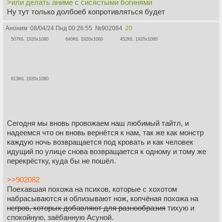
>или делать аниме с сисястыми богинями
Ну тут только долбоеб копротивляться будет
Аноним
08/04/24 Пнд 00:26:55
№
902084
20
507Кб, 1920x1080
640Кб, 1920x1080
452Кб, 1920x1080
613Кб, 1920x1080
Сегодня мы вновь провожаем наш любимый тайтл, и
надеемся что он вновь вернётся к нам, так же как монстр
каждую ночь возвращается под кровать и как человек
идущий по улице снова возвращается к одному и тому же
перекрёстку, куда бы не пошёл.
>>902082
Поехавшая похожа на психов, которые с хохотом
набрасываются и облизывают нож, копчёная похожа на
негров, которых добавляют для разнообразия
тихую и
спокойную, заёбанную Асуной.