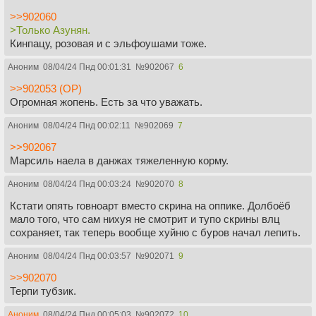
>>902060
>Только Азунян.
Кинпацу, розовая и с эльфоушами тоже.
Аноним
08/04/24 Пнд 00:01:31
№
902067
6
>>902053 (OP)
Огромная жопень. Есть за что уважать.
Аноним
08/04/24 Пнд 00:02:11
№
902069
7
>>902067
Марсиль наела в данжах тяжеленную корму.
Аноним
08/04/24 Пнд 00:03:24
№
902070
8
Кстати опять говноарт вместо скрина на оппике. Долбоёб
мало того, что сам нихуя не смотрит и тупо скрины влц
сохраняет, так теперь вообще хуйню с буров начал лепить.
Аноним
08/04/24 Пнд 00:03:57
№
902071
9
>>902070
Терпи тубзик.
Аноним
08/04/24 Пнд 00:05:03
№
902072
10