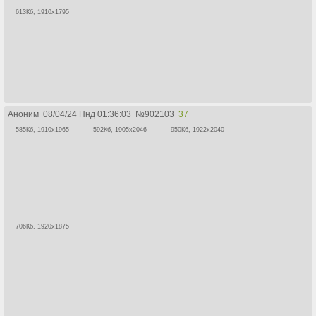
613Кб, 1910x1795
Аноним
08/04/24 Пнд 01:36:03
№
902103
37
585Кб, 1910x1965
592Кб, 1905x2046
950Кб, 1922x2040
706Кб, 1920x1875