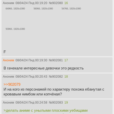
Аноним
08/04/24 Пнд 00:19:20
№
902080
16
649Кб, 1920x1080
560Кб, 1920x1080
547Кб, 1920x1080
509Кб, 1920x1080
F
Аноним
08/04/24 Пнд 00:19:30
№
902081
17
В гачекале интересные девочки это редкость
Аноним
08/04/24 Пнд 00:20:43
№
902082
18
>>902079
И на кого из персонажей по характеру похожа ебанутая с
кровавым нимбом или копчёная?
Аноним
08/04/24 Пнд 00:24:58
№
902083
19
>делать аниме с унылыми плоскими уебищами