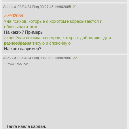
Аноним
08/04/24 Пнд 00:27:45
№
902085
21
>>902084
>на психов, которые с хохотом набрасываются и
облизывают нож
На каких? Примеры.
>копчёная похожа
на негров, которых добавляют для
разнообразия
тихую и спокойную
На кого например?
Аноним
08/04/24 Пнд 00:28:03
№
902086
22
165Кб, 1000x1500
Тайга наела кардан.