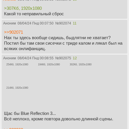
>307Кб, 1920x1080
Какой то неправильный сброс
Аноним
08/04/24 Пнд 00:07:50
№
902074
11
>>902071
Нах ты здесь вообще сидишь, быдлятни не хватает?
Постил бы там свои сисечки с триде калом и лякал был на
всяких онлифанщиц.
Аноним
08/04/24 Пнд 00:08:55
№
902075
12
254Кб, 1920x1080
194Кб, 1920x1080
302Кб, 1920x1080
214Кб, 1920x1080
Щас бы Blue Reflection 3...
Всё неплохо, кроме повтора довольно длинной сцены.