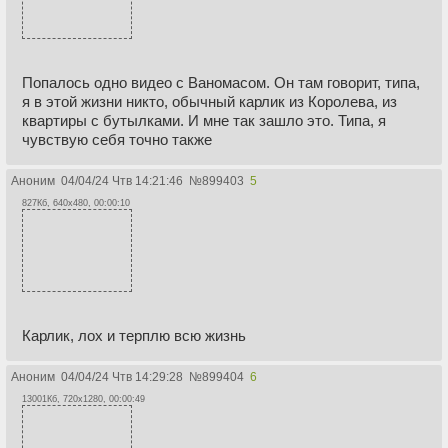
Попалось одно видео с Ваномасом. Он там говорит, типа,
я в этой жизни никто, обычный карлик из Королева, из
квартиры с бутылками. И мне так зашло это. Типа, я
чувствую себя точно также
Аноним
04/04/24 Чтв 14:21:46
№
899403
5
827Кб, 640x480, 00:00:10
Карлик, лох и терплю всю жизнь
Аноним
04/04/24 Чтв 14:29:28
№
899404
6
13001Кб, 720x1280, 00:00:49