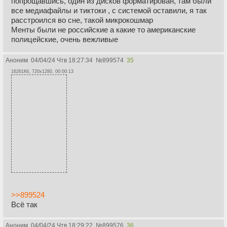
попрощавшись, один из дисков форматирован, там были
все медиафайлы и тиктоки , с системой оставили, я так
расстроился во сне, такой микрокошмар
Менты были не российские а какие то американские
полицейские, очень вежливые
Аноним
04/04/24 Чтв 18:27:34
№
899574
35
16261Кб, 720x1280, 00:00:13
>>899524
Всё так
Аноним
04/04/24 Чтв 18:29:22
№
899576
36