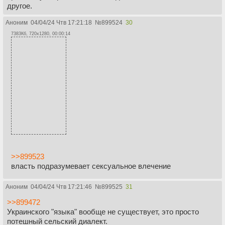
другое.
Аноним
04/04/24 Чтв 17:21:18
№
899524
30
7383Кб, 720x1280, 00:00:14
>>899523
власть подразумевает сексуальное влечение
Аноним
04/04/24 Чтв 17:21:46
№
899525
31
>>899472
Украинского "языка" вообще не существует, это просто
потешный сельский диалект.