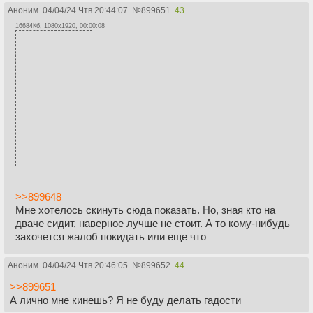
Аноним
04/04/24 Чтв 20:44:07
№
899651
43
16684Кб, 1080x1920, 00:00:08
>>899648
Мне хотелось скинуть сюда показать. Но, зная кто на
дваче сидит, наверное лучше не стоит. А то кому-нибудь
захочется жалоб покидать или еще что
Аноним
04/04/24 Чтв 20:46:05
№
899652
44
>>899651
А лично мне кинешь? Я не буду делать гадости