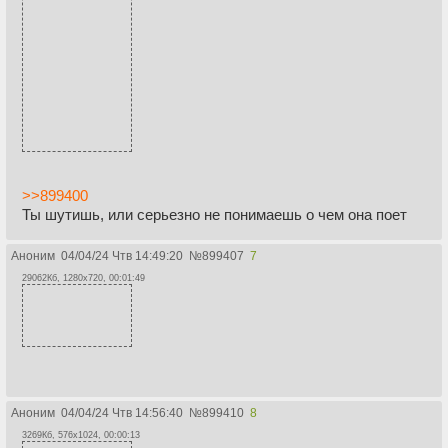
>>899400
Ты шутишь, или серьезно не понимаешь о чем она поет
Аноним
04/04/24 Чтв 14:49:20
№
899407
7
29062Кб, 1280x720, 00:01:49
Аноним
04/04/24 Чтв 14:56:40
№
899410
8
3269Кб, 576x1024, 00:00:13