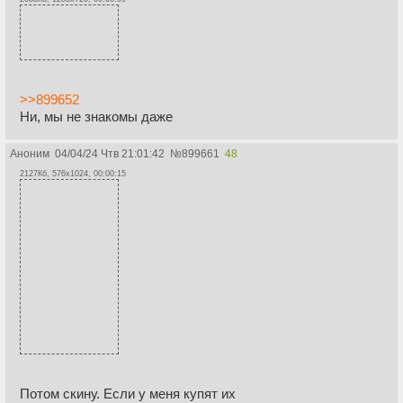
>>899652
Ни, мы не знакомы даже
Аноним
04/04/24 Чтв 21:01:42
№
899661
48
2127Кб, 576x1024, 00:00:15
Потом скину. Если у меня купят их