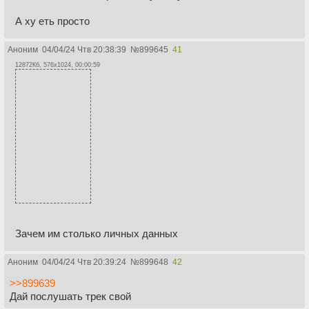
А ху еть просто
Аноним
04/04/24 Чтв 20:38:39
№
899645
41
12872Кб, 576x1024, 00:00:59
Зачем им столько личных данных
Аноним
04/04/24 Чтв 20:39:24
№
899648
42
>>899639
Дай послушать трек свой