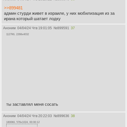
>>899481
админ стурди живет в израиле, у них мобилизация из за
ирана который шатает лодку
Аноним
04/04/24 Чтв 19:01:05
№
899591
37
1127Кб, 2268x4032
ты заставлял меня сосать
Аноним
04/04/24 Чтв 20:22:03
№
899636
38
1800Кб, 576x1024, 00:00:12