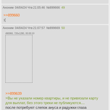
Аноним
04/04/24 Чтв 21:05:46
№
899666
49
>>899660
:(
Аноним
04/04/24 Чтв 21:07:57
№
899669
50
4900Кб, 720x1280, 00:00:10
>>899639
>Вы не указали номер квартиры, и не привязали карту
для выплат, без этого треки не публикуются....
после потребуют слепок ануса и радужки глаза