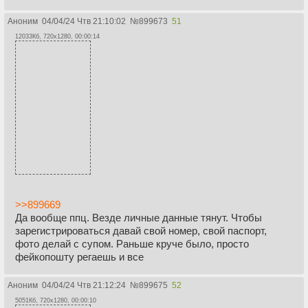
Аноним
04/04/24 Чтв 21:10:02
№
899673
51
12033Кб, 720x1280, 00:00:14
>>899669
Да вообще ппц. Везде личные данные тянут. Чтобы
зарегистрироваться давай свой номер, свой паспорт,
фото делай с супом. Раньше круче было, просто
фейкопошту регаешь и все
Аноним
04/04/24 Чтв 21:12:24
№
899675
52
5051Кб, 720x1280, 00:00:10