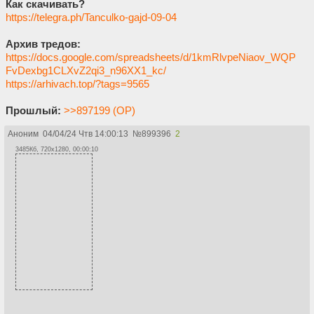
Как скачивать?
https://telegra.ph/Tanculko-gajd-09-04
Архив тредов:
https://docs.google.com/spreadsheets/d/1kmRlvpeNiaov_WQP
FvDexbg1CLXvZ2qi3_n96XX1_kc/
https://arhivach.top/?tags=9565
Прошлый:
>>897199 (OP)
Аноним
04/04/24 Чтв 14:00:13
№
899396
2
3485Кб, 720x1280, 00:00:10