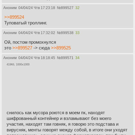
Аноним
04/04/24 Чтв 17:23:18
№
899527
32
>>899524
Туповатый троллинг.
Аноним
04/04/24 Чтв 17:32:02
№
899538
33
Ой, постом промохнулся
это
>>899527
-> сюда
>>899525
Аноним
04/04/24 Чтв 18:18:45
№
899571
34
419Кб, 1000x1000
снилось как мусора роются в моем пк, находят
шифрованный контейнер и взламывают без моего
участия, находят там говняк, я говорю это подстава и
вирусняк, менты говорят между собой, в итоге они уходят