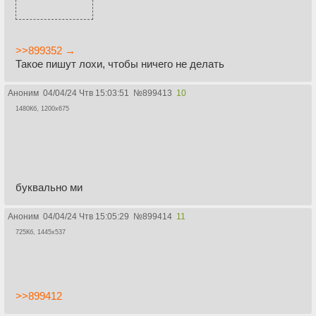
>>899352 →
Такое пишут лохи, чтобы ничего не делать
Аноним
04/04/24 Чтв 15:03:51
№
899413
10
1480Кб, 1200x675
буквально ми
Аноним
04/04/24 Чтв 15:05:29
№
899414
11
725Кб, 1445x537
>>899412