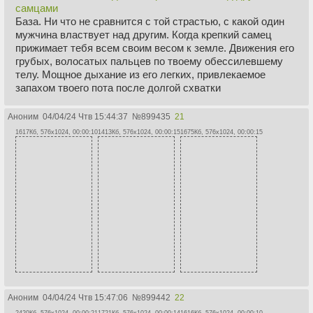
самцами
База. Ни что не сравнится с той страстью, с какой один
мужчина властвует над другим. Когда крепкий самец
прижимает тебя всем своим весом к земле. Движения его
грубых, волосатых пальцев по твоему обессилевшему
телу. Мощное дыхание из его легких, привлекаемое
запахом твоего пота после долгой схватки
Аноним
04/04/24 Чтв 15:44:37
№
899435
21
1617Кб, 576x1024, 00:00:10
1413Кб, 576x1024, 00:00:15
1675Кб, 576x1024, 00:00:15
Аноним
04/04/24 Чтв 15:47:06
№
899442
22
2420Кб, 576x1024, 00:00:21
1721Кб, 576x1024, 00:00:14
1616Кб, 576x1024, 00:00:10