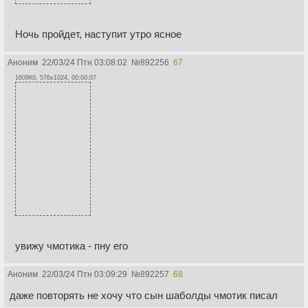
Ночь пройдет, наступит утро ясное
Аноним
22/03/24 Птн 03:08:02
№
892256
67
1609Кб, 576x1024, 00:00:07
увижу чмотика - пну его
Аноним
22/03/24 Птн 03:09:29
№
892257
68
даже повторять не хочу что сын шаболды чмотик писал