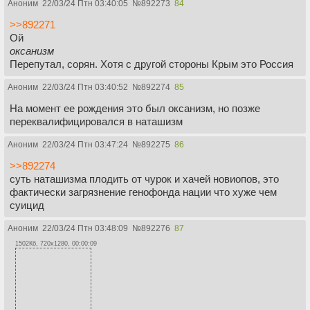
Аноним
22/03/24 Птн 03:40:05
№
892273
84
>>892271
Ой
оксанизм
Перепутал, сорян. Хотя с другой стороны Крым это Россия
Аноним
22/03/24 Птн 03:40:52
№
892274
85
На момент ее рождения это был оксанизм, но позже
переквалифицировался в наташизм
Аноним
22/03/24 Птн 03:47:24
№
892275
86
>>892274
суть наташизма плодить от чурок и хачей новиопов, это
фактически загрязнение генофонда нации что хуже чем
суицид
Аноним
22/03/24 Птн 03:48:09
№
892276
87
1502Кб, 720x1280, 00:00:09