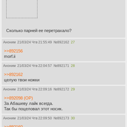
Сколько парней ее перетрахало?
Аноним
21/03/24 Чтв 21:55:49
№
892162
27
>>892156
morf.ii
Аноним
21/03/24 Чтв 22:04:57
№
892171
28
>>892162
целую твои ножки
Аноним
21/03/24 Чтв 22:09:16
№
892172
29
>>892098 (OP)
За Абашеву лайк всегда.
Так бы поцеловал этот носик.
Аноним
21/03/24 Чтв 22:09:50
№
892173
30
>>892160