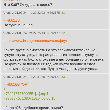
Это Кай? Откуда это видео?
Аноним
21/03/24 Чтв 22:22:03
№
892175
31
>>892173
На тучене нашел
Аноним
21/03/24 Чтв 22:25:13
№
892177
32
https://www.instagram.com/ava.majury/
Как же грустно смотреть на это забимбоунитазивание,
тупую штукатурку, которая делает из человека куклу, и
фотки все как будто стоковые и нет больше того человека.
На фотках за последний год как будто вообще и след
простыл той девочки, как будто молодость души ушла.
Аноним
21/03/24 Чтв 22:31:25
№
892181
33
>>892098 (OP)
>
>732276737000551[...].mp4
>33638Кб, 1080x1920, 00:00:15
ебало h264 дебилов представили?