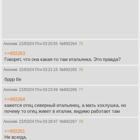
Аноним
22/03/24 Птн 03:20:55
№
892264
75
>>892263
Говорят, что она какая-то там итальянка. Это правда?
Аноним
22/03/24 Птн 03:21:15
№
892265
76
бррр бе
Аноним
22/03/24 Птн 03:23:49
№
892266
77
>>892264
кажется отец северный итальянец, а мать хохлушка, но
почему то отец живет в италии, видимо работает там
Аноним
22/03/24 Птн 03:28:47
№
892267
78
>>892261
Не всегда.