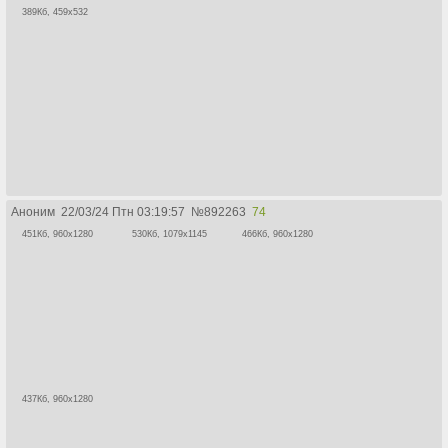
389Кб, 459x532
Аноним
22/03/24 Птн 03:19:57
№
892263
74
451Кб, 960x1280
530Кб, 1079x1145
466Кб, 960x1280
437Кб, 960x1280