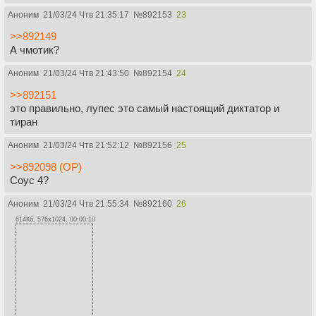
Аноним
21/03/24 Чтв 21:35:17
№
892153
23
>>892149
А чмотик?
Аноним
21/03/24 Чтв 21:43:50
№
892154
24
>>892151
это правильно, лупес это самый настоящий диктатор и
тиран
Аноним
21/03/24 Чтв 21:52:12
№
892156
25
>>892098 (OP)
Соус 4?
Аноним
21/03/24 Чтв 21:55:34
№
892160
26
614Кб, 576x1024, 00:00:10