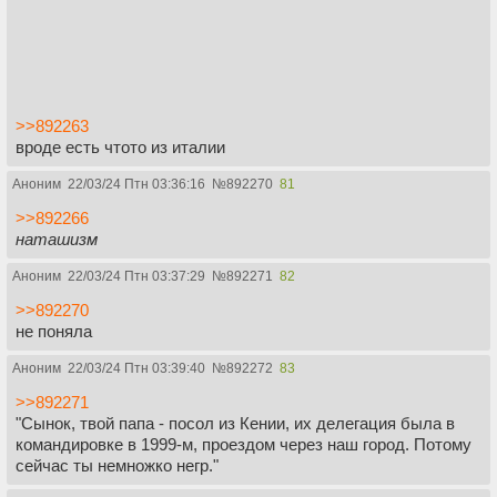
>>892263
вроде есть чтото из италии
Аноним
22/03/24 Птн 03:36:16
№
892270
81
>>892266
наташизм
Аноним
22/03/24 Птн 03:37:29
№
892271
82
>>892270
не поняла
Аноним
22/03/24 Птн 03:39:40
№
892272
83
>>892271
"Сынок, твой папа - посол из Кении, их делегация была в
командировке в 1999-м, проездом через наш город. Потому
сейчас ты немножко негр."