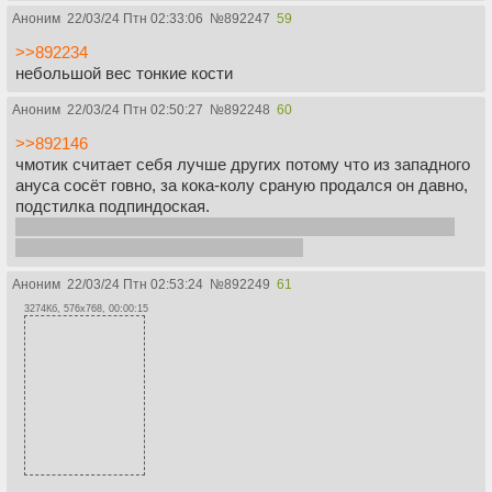
Аноним
22/03/24 Птн 02:33:06
№
892247
59
>>892234
небольшой вес тонкие кости
Аноним
22/03/24 Птн 02:50:27
№
892248
60
>>892146
чмотик считает себя лучше других потому что из западного
ануса сосёт говно, за кока-колу сраную продался он давно,
подстилка подпиндоская.
И это не только потому что он сосет анус тученовцам как
тот же трон и все остальные кай фаги
Аноним
22/03/24 Птн 02:53:24
№
892249
61
3274Кб, 576x768, 00:00:15