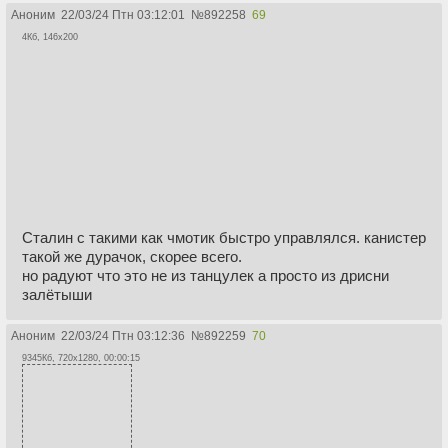
Аноним
22/03/24 Птн 03:12:01
№
892258
69
4Кб, 146x200
Сталин с такими как чмотик быстро управлялся. канистер
такой же дурачок, скорее всего.
но радуют что это не из танцулек а просто из дрисни
залётыши
Аноним
22/03/24 Птн 03:12:36
№
892259
70
9345Кб, 720x1280, 00:00:15