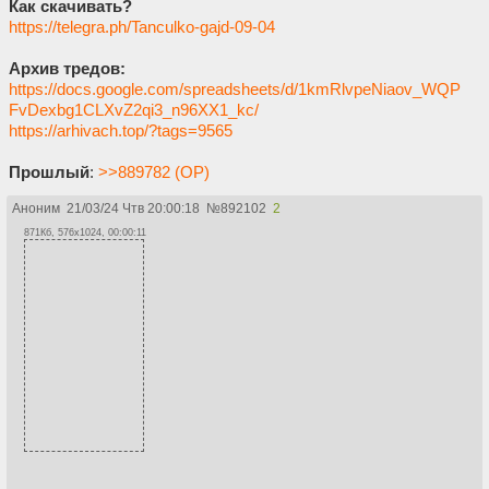
Как скачивать?
https://telegra.ph/Tanculko-gajd-09-04
Архив тредов:
https://docs.google.com/spreadsheets/d/1kmRlvpeNiaov_WQP
FvDexbg1CLXvZ2qi3_n96XX1_kc/
https://arhivach.top/?tags=9565
Прошлый
:
>>889782 (OP)
Аноним
21/03/24 Чтв 20:00:18
№
892102
2
871Кб, 576x1024, 00:00:11