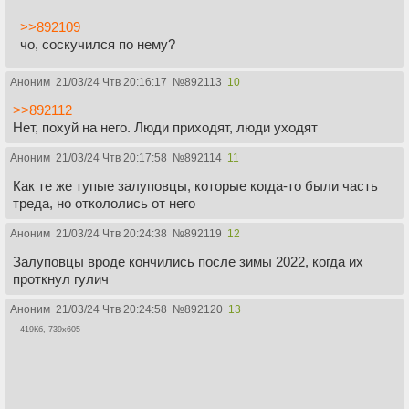
>>892109
чо, соскучился по нему?
Аноним
21/03/24 Чтв 20:16:17
№
892113
10
>>892112
Нет, похуй на него. Люди приходят, люди уходят
Аноним
21/03/24 Чтв 20:17:58
№
892114
11
Как те же тупые залуповцы, которые когда-то были часть
треда, но откололись от него
Аноним
21/03/24 Чтв 20:24:38
№
892119
12
Залуповцы вроде кончились после зимы 2022, когда их
проткнул гулич
Аноним
21/03/24 Чтв 20:24:58
№
892120
13
419Кб, 739x605