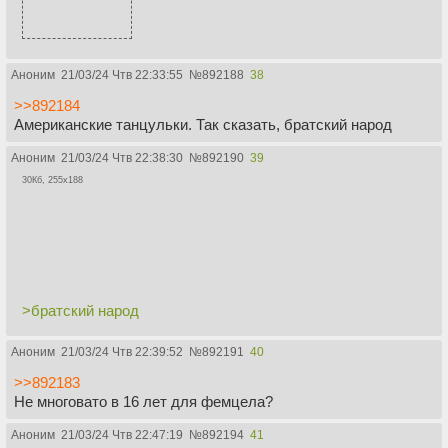
Аноним
21/03/24 Чтв 22:33:55
№
892188
38
>>892184
Американские танцульки. Так сказать, братский народ
Аноним
21/03/24 Чтв 22:38:30
№
892190
39
30Кб, 255x188
>братский народ
Аноним
21/03/24 Чтв 22:39:52
№
892191
40
>>892183
Не многовато в 16 лет для фемцела?
Аноним
21/03/24 Чтв 22:47:19
№
892194
41