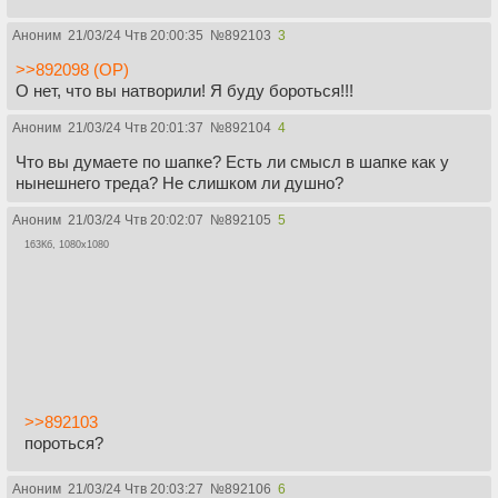
Аноним
21/03/24 Чтв 20:00:35
№
892103
3
>>892098 (OP)
О нет, что вы натворили! Я буду бороться!!!
Аноним
21/03/24 Чтв 20:01:37
№
892104
4
Что вы думаете по шапке? Есть ли смысл в шапке как у
нынешнего треда? Не слишком ли душно?
Аноним
21/03/24 Чтв 20:02:07
№
892105
5
163Кб, 1080x1080
>>892103
пороться?
Аноним
21/03/24 Чтв 20:03:27
№
892106
6