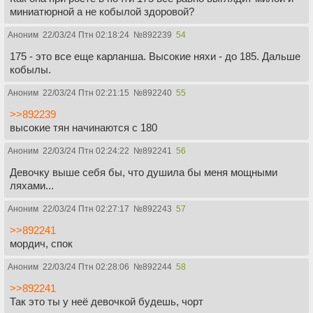
миниатюрной а не кобылой здоровой?
Аноним
22/03/24 Птн 02:18:24
№
892239
54
175 - это все еще карланша. Высокие няхи - до 185. Дальше
кобылы.
Аноним
22/03/24 Птн 02:21:15
№
892240
55
>>892239
высокие тян начинаются с 180
Аноним
22/03/24 Птн 02:24:22
№
892241
56
Девочку выше себя бы, что душила бы меня мощными
ляхами...
Аноним
22/03/24 Птн 02:27:17
№
892243
57
>>892241
мордич, спок
Аноним
22/03/24 Птн 02:28:06
№
892244
58
>>892241
Так это ты у неё девочкой будешь, чорт