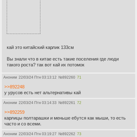
кай это китайский карлик 133см
Вы знали что в китае есть такие поселения где люди
такого роста? так вот кай их потомок
Аноним
22/03/24 Птн 03:13:12
№
892260
71
>>892248
у урусов есть нет альтернативы кай
Аноним
22/03/24 Птн 03:14:33
№
892261
72
>>892259
карлицы полтарашки и меньше ебутся как мыши, то есть
часто и со всеми.
Аноним
22/03/24 Птн 03:19:27
№
892262
73