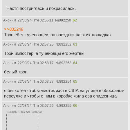
Настя постриглась и покрасилась.
Аноним
22/03/24 Птн 02:55:11
№
892250
62
>>892248
Трон ебет тученовцев, он наездник на этих лошадках
Аноним
22/03/24 Птн 02:57:25
№
892252
63
Трон импостер, а тученовцы его жертвы
Аноним
22/03/24 Птн 02:58:17
№
892253
64
белый трон
Аноним
22/03/24 Птн 03:03:27
№
892254
65
я бы хотел чтобы чмотик жил в США на улице в обоссаном
переулке и чтобы с ним в коробке жила ева спидозница
Аноним
22/03/24 Птн 03:07:26
№
892255
66
10398Кб, 1280x720, 00:02:33