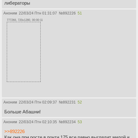
либераторы
Аноним
22/03/24 Птн 01:31:07
№
892226
51
7772Кб, 720x1280, 00:00:11
Аноним
22/03/24 Птн 02:09:37
№
892231
52
Больше Абашни!
Аноним
22/03/24 Птн 02:10:35
№
892234
53
>>892226
Как она при росте в почти 175 все равно выглядит милой и