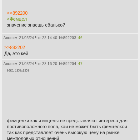
>>892200
>Фемцел
значение знаешь ебанько?
Аноним
21/03/24 Чтв 23:14:40
№
892203
46
>>892202
Да, это кей
Аноним
21/03/24 Чтв 23:16:20
№
892204
47
86Кб, 1358x1358
фемцелки как и инцелы не представляют интереса для
противоположного пола, кай не может быть фемцелкой
так как представляет очень высокую цену на рынке
межполовых отношений