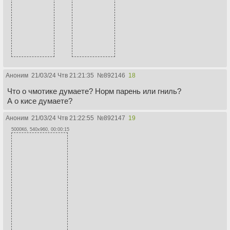
Аноним
21/03/24 Чтв 21:21:35
№
892146
18
Что о чмотике думаете? Норм парень или гниль?
А о кисе думаете?
Аноним
21/03/24 Чтв 21:22:55
№
892147
19
5000Кб, 540x960, 00:00:15