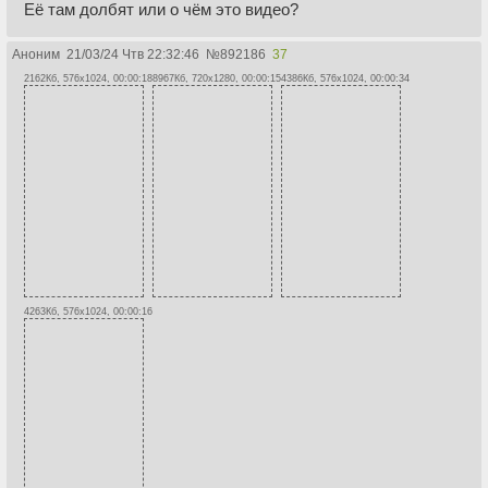
Её там долбят или о чём это видео?
Аноним
21/03/24 Чтв 22:32:46
№
892186
37
2162Кб, 576x1024, 00:00:18
8967Кб, 720x1280, 00:00:15
4386Кб, 576x1024, 00:00:34
4263Кб, 576x1024, 00:00:16