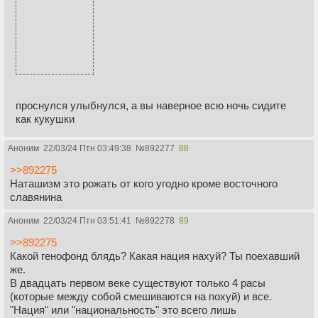
проснулся улыбнулся, а вы наверное всю ночь сидите
как кукушки
Аноним
22/03/24 Птн 03:49:38
№
892277
88
>>892275
Наташизм это рожать от кого угодно кроме восточного
славянина
Аноним
22/03/24 Птн 03:51:41
№
892278
89
>>892275
Какой генофонд блядь? Какая нация нахуй? Ты поехавший
же.
В двадцать первом веке существуют только 4 расы
(которые между собой смешиваются на похуй) и все.
"Нация" или "национальность" это всего лишь