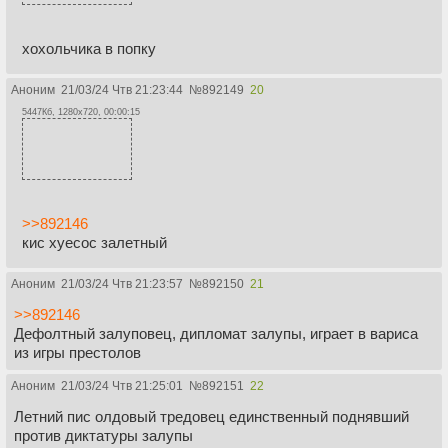
хохольчика в попку
Аноним
21/03/24 Чтв 21:23:44
№
892149
20
5447Кб, 1280x720, 00:00:15
>>892146
кис хуесос залетный
Аноним
21/03/24 Чтв 21:23:57
№
892150
21
>>892146
Дефолтный залуповец, дипломат залупы, играет в вариса
из игры престолов
Аноним
21/03/24 Чтв 21:25:01
№
892151
22
Летний пис олдовый тредовец единственный поднявший
против диктатуры залупы