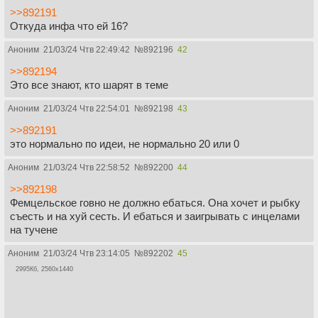
>>892191
Откуда инфа что ей 16?
Аноним
21/03/24 Чтв 22:49:42
№
892196
42
>>892194
Это все знают, кто шарят в теме
Аноним
21/03/24 Чтв 22:54:01
№
892198
43
>>892191
это нормально по идеи, не нормально 20 или 0
Аноним
21/03/24 Чтв 22:58:52
№
892200
44
>>892198
Фемцельское говно не должно ебаться. Она хочет и рыбку
съесть и на хуй сесть. И ебаться и заигрывать с инцелами
на тучене
Аноним
21/03/24 Чтв 23:14:05
№
892202
45
2995Кб, 2560x1440