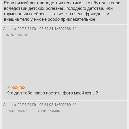
Если низкий рост вследствии генетики – то ебутся, а если
вследствии детских болезней, голодного детства, или
гормональных сбоев — такие тян очень фригидны, и
внешне тело у них не особо привлекательное.
Аноним
22/03/24 Птн 03:29:24
№
892268
79
377Кб, 1290x1536
>>892263
Кто дал тебе право постить фото моей жены?
Аноним
22/03/24 Птн 03:31:02
№
892269
80
1559Кб, 690x927
2113Кб, 1778x816