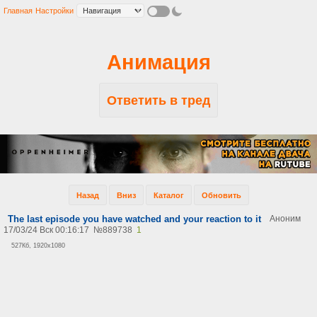
Главная
Настройки
Анимация
Ответить в тред
Назад
Вниз
Каталог
Обновить
The last episode you have watched and your reaction to it
Аноним
17/03/24 Вск 00:16:17
№
889738
1
527Кб, 1920x1080