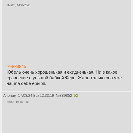
1142Кб, 1448x2048
>>889845
Юбель очень хорошенькая и ехидненькая. Ни в какое
сравнение с унылой бабкой Ферн. Жаль только она уже
нашла себе ебыря.
Аноним
17/03/24 Вск 12:33:19
№
889852
52
190Кб, 1920x1080