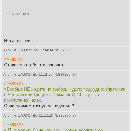
151Кб, 1920x1080
Няха это рейп
Аноним
17/03/24 Вск 11:09:09
№
889828
35
>>889824
Скорее она тебя отстрапонит
Аноним
17/03/24 Вск 11:11:29
№
889829
36
>>889827
>Вообще НЕ ходить на выборы - дело подсудное (прям как
в Бельгии или Греции с Германией). Мы тут все
приступники, ахах.
Совсем умом тронулся, педофил?
Аноним
17/03/24 Вск 11:12:23
№
889830
37
>>889827
> Я не ходил. Слишком лень, хоть и воспитка со