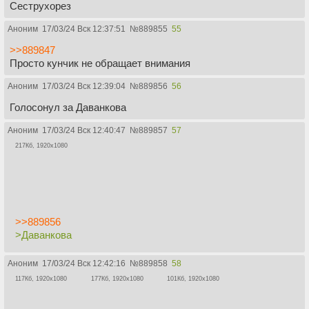
Сеструхорез
Аноним
17/03/24 Вск 12:37:51
№
889855
55
>>889847
Просто кунчик не обращает внимания
Аноним
17/03/24 Вск 12:39:04
№
889856
56
Голосонул за Даванкова
Аноним
17/03/24 Вск 12:40:47
№
889857
57
217Кб, 1920x1080
>>889856
>Даванкова
Аноним
17/03/24 Вск 12:42:16
№
889858
58
117Кб, 1920x1080
177Кб, 1920x1080
101Кб, 1920x1080