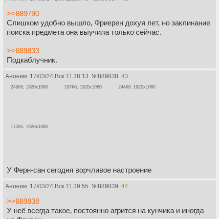
>>889790
Слишком удобно вышло, Фриерен дохуя лет, но заклинание
поиска предмета она выучила только сейчас.
>>889833
Подкаблучник.
Аноним
17/03/24 Вск 11:38:13
№
889838
43
249Кб, 1920x1080
167Кб, 1920x1080
244Кб, 1920x1080
175Кб, 1920x1080
У Ферн-сан сегодня ворчливое настроение
Аноним
17/03/24 Вск 11:39:55
№
889839
44
>>889838
У неё всегда такое, постоянно агрится на кунчика и иногда