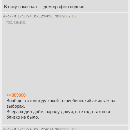
В няку накончал — демографию поднял
Аноним
17/03/24 Вск 12:49:41
№
889862
62
70Кб, 728x1392
>>889860
Вообще в этом году какой-то ниебический ажиотаж на
выборах.
Вчера ходил днём, народу дохуя, в те года такого и
близко не было.
Аноним
17/03/24 Вск 12:54:30
№
889863
63