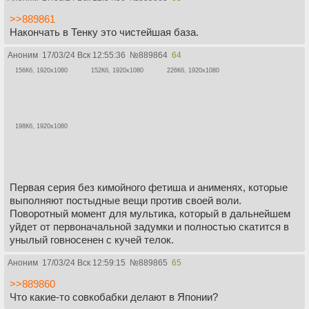
>>889861
Накончать в Тенку это чистейшая база.
Аноним
17/03/24 Вск 12:55:36
№
889864
64
156Кб, 1920x1080
152Кб, 1920x1080
226Кб, 1920x1080
198Кб, 1920x1080
Первая серия без кимойного фетиша и анименях, которые
выполняют постыдные вещи против своей воли.
Поворотный момент для мультика, который в дальнейшем
уйдет от первоначальной задумки и полностью скатится в
унылый говносенен с кучей телок.
Аноним
17/03/24 Вск 12:59:15
№
889865
65
>>889860
Что какие-то совкобабки делают в Японии?