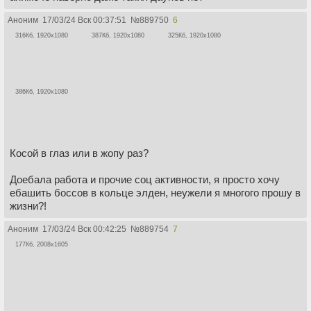
Аноним
17/03/24 Вск 00:37:51
№
889750
6
316Кб, 1920x1080
387Кб, 1920x1080
325Кб, 1920x1080
386Кб, 1920x1080
Косой в глаз или в жопу раз?
Доебала работа и прочие соц активности, я просто хочу
ебашить боссов в кольце элден, неужели я многого прошу в
жизни?!
Аноним
17/03/24 Вск 00:42:25
№
889754
7
177Кб, 2008x1605