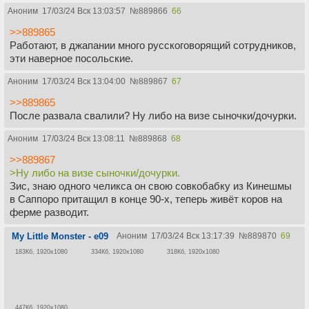
Аноним
17/03/24 Вск 13:03:57
№
889866
66
>>889865
Работают, в джапании много русскоговорящий сотрудников,
эти наверное посольские.
Аноним
17/03/24 Вск 13:04:00
№
889867
67
>>889865
После развала свалили? Ну либо на визе сыночки/дочурки.
Аноним
17/03/24 Вск 13:08:11
№
889868
68
>>889867
>Ну либо на визе сыночки/дочурки.
Зис, знаю одного челикса он свою совкобабку из Кинешмы
в Саппоро притащил в конце 90-х, теперь живёт коров на
ферме разводит.
My Little Monster - e09
Аноним
17/03/24 Вск 13:17:39
№
889870
69
183Кб, 1920x1080
334Кб, 1920x1080
318Кб, 1920x1080
447Кб, 1920x1080