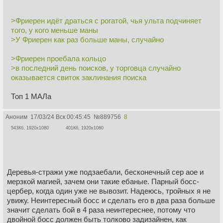
>Фриерен идёт драться с рогатой, чья ульта подчиняет
того, у кого меньше маны
>У Фриерен как раз больше маны, случайно
>Фриерен проебала кольцо
>в последний день поисков, у торговца случайно
оказывается свиток заклинания поиска
Топ 1 МАЛа
Аноним
17/03/24 Вск 00:45:45
№
889756
8
543Кб, 1920x1080
401Кб, 1920x1080
Деревья-стражи уже подзаебали, бесконечный сер аое и
мерзкой магией, зачем они такие ебаные. Парный босс-
цербер, когда один уже не вывозит. Надеюсь, тройных я не
увижу. Неинтересный босс и сделать его в два раза больше
значит сделать бой в 4 раза неинтереснее, потому что
двойной босс должен быть толково задизайнен, как