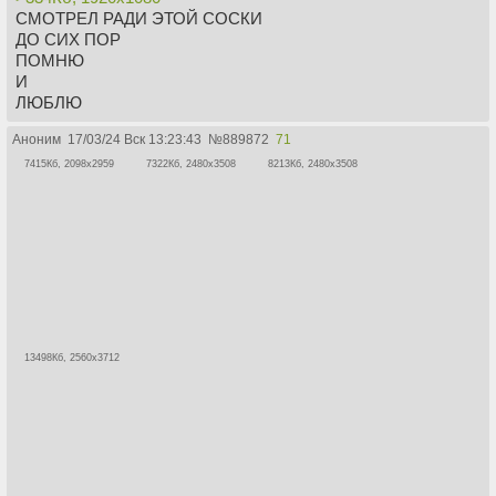
СМОТРЕЛ РАДИ ЭТОЙ СОСКИ
ДО СИХ ПОР
ПОМНЮ
И
ЛЮБЛЮ
Аноним
17/03/24 Вск 13:23:43
№
889872
71
7415Кб, 2098x2959
7322Кб, 2480x3508
8213Кб, 2480x3508
13498Кб, 2560x3712