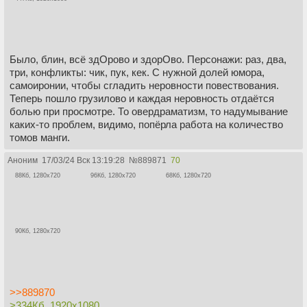
Было, блин, всё здОрово и здорОво. Персонажи: раз, два,
три, конфликты: чик, пук, кек. С нужной долей юмора,
самоиронии, чтобы сгладить неровности повествования.
Теперь пошло грузилово и каждая неровность отдаётся
болью при просмотре. То овердраматизм, то надумывание
каких-то проблем, видимо, попёрла работа на количество
томов манги.
Аноним
17/03/24 Вск 13:19:28
№
889871
70
88Кб, 1280x720
96Кб, 1280x720
68Кб, 1280x720
90Кб, 1280x720
>>889870
>334Кб, 1920x1080