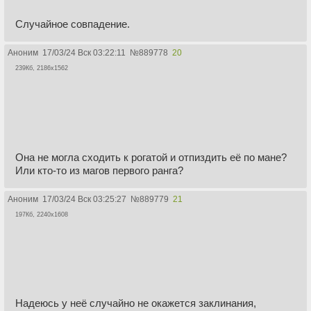
Случайное совпадение.
Аноним
17/03/24 Вск 03:22:11
№
889778
20
239Кб, 2186x1562
Она не могла сходить к рогатой и отпиздить её по мане?
Или кто-то из магов первого ранга?
Аноним
17/03/24 Вск 03:25:27
№
889779
21
197Кб, 2240x1608
Надеюсь у неё случайно не окажется заклинания,