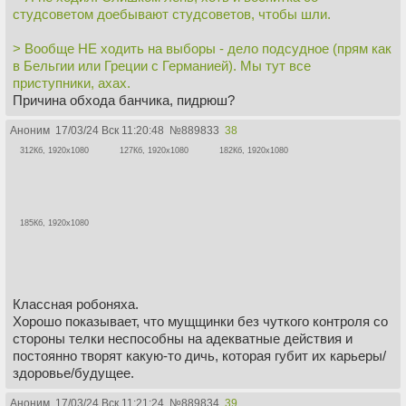
студсоветом доебывают студсоветов, чтобы шли.
> Вообще НЕ ходить на выборы - дело подсудное (прям как
в Бельгии или Греции с Германией). Мы тут все
приступники, ахах.
Причина обхода банчика, пидрюш?
Аноним
17/03/24 Вск 11:20:48
№
889833
38
312Кб, 1920x1080
127Кб, 1920x1080
182Кб, 1920x1080
185Кб, 1920x1080
Классная робоняха.
Хорошо показывает, что мущщинки без чуткого контроля со
стороны телки неспособны на адекватные действия и
постоянно творят какую-то дичь, которая губит их карьеры/
здоровье/будущее.
Аноним
17/03/24 Вск 11:21:24
№
889834
39