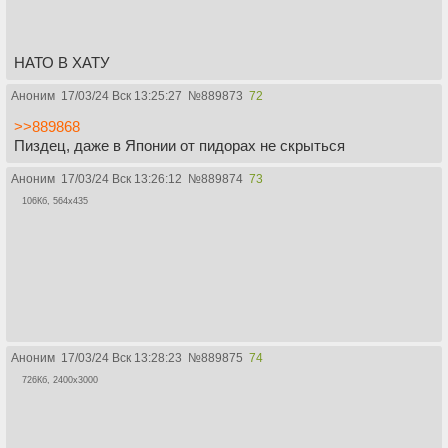
НАТО В ХАТУ
Аноним
17/03/24 Вск 13:25:27
№
889873
72
>>889868
Пиздец, даже в Японии от пидорах не скрыться
Аноним
17/03/24 Вск 13:26:12
№
889874
73
106Кб, 564x435
Аноним
17/03/24 Вск 13:28:23
№
889875
74
726Кб, 2400x3000