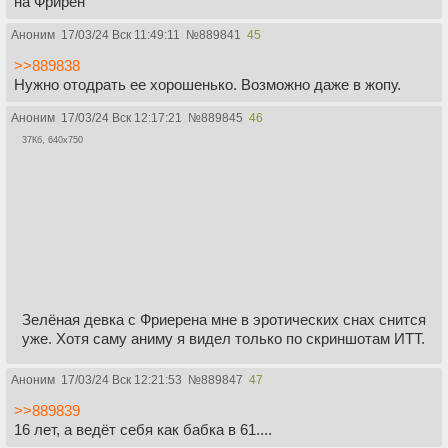
на Фрирен
Аноним
17/03/24 Вск 11:49:11
№
889841
45
>>889838
Нужно отодрать ее хорошенько. Возможно даже в жопу.
Аноним
17/03/24 Вск 12:17:21
№
889845
46
37Кб, 640x750
Зелёная девка с Фриерена мне в эротических снах снится
уже. Хотя саму аниму я видел только по скриншотам ИТТ.
Аноним
17/03/24 Вск 12:21:53
№
889847
47
>>889839
16 лет, а ведёт себя как бабка в 61....