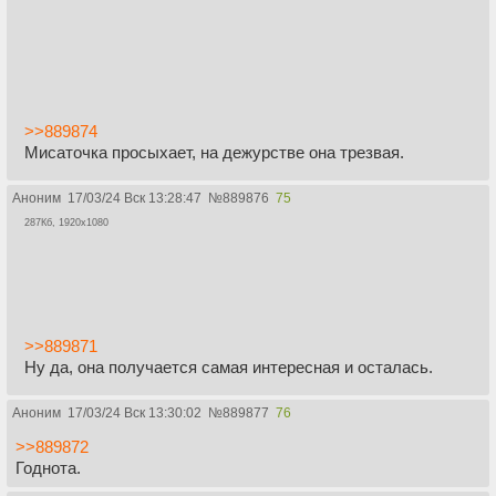
>>889874
Мисаточка просыхает, на дежурстве она трезвая.
Аноним
17/03/24 Вск 13:28:47
№
889876
75
287Кб, 1920x1080
>>889871
Ну да, она получается самая интересная и осталась.
Аноним
17/03/24 Вск 13:30:02
№
889877
76
>>889872
Годнота.