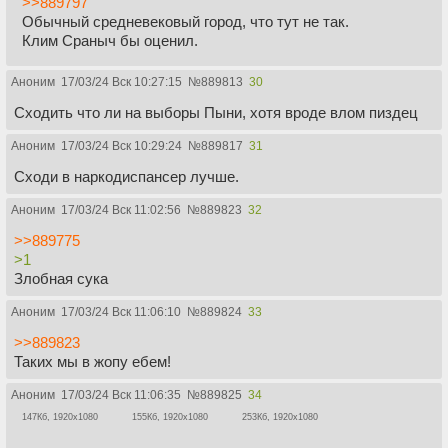
>>889797
Обычный средневековый город, что тут не так.
Клим Сраныч бы оценил.
Аноним
17/03/24 Вск 10:27:15
№
889813
30
Сходить что ли на выборы Пыни, хотя вроде влом пиздец
Аноним
17/03/24 Вск 10:29:24
№
889817
31
Сходи в наркодиспансер лучше.
Аноним
17/03/24 Вск 11:02:56
№
889823
32
>>889775
>1
Злобная сука
Аноним
17/03/24 Вск 11:06:10
№
889824
33
>>889823
Таких мы в жопу ебем!
Аноним
17/03/24 Вск 11:06:35
№
889825
34
147Кб, 1920x1080
155Кб, 1920x1080
253Кб, 1920x1080