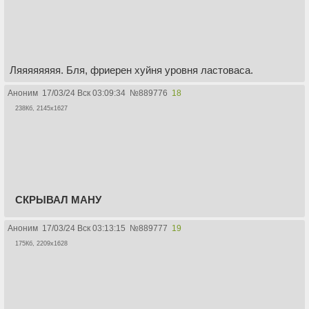
Ляяяяяяяя. Бля, фриерен хуйня уровня ластоваса.
Аноним
17/03/24 Вск 03:09:34
№
889776
18
238Кб, 2145x1627
СКРЫВАЛ МАНУ
Аноним
17/03/24 Вск 03:13:15
№
889777
19
175Кб, 2209x1628