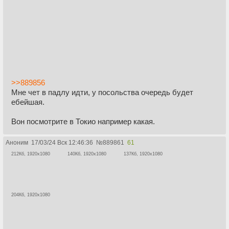
>>889856
Мне чет в падлу идти, у посольства очередь будет
ебейшая.
Вон посмотрите в Токио например какая.
Аноним
17/03/24 Вск 12:46:36
№
889861
61
212Кб, 1920x1080
140Кб, 1920x1080
137Кб, 1920x1080
204Кб, 1920x1080