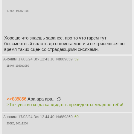
177Кб, 1920x1080
Хорошо что знаешь заранее, про то что гарем тут
бессмертный вплоть до онгоинга манги и не трясешься во
время таких сцен со страдающими сисяхами.
Аноним
17/03/24 Вск 12:43:10
№
889859
59
114Кб, 1920x1080
>>889856
Ара ара ара... :З
>То чувство когда кандидат в президенты младше тебя!
Аноним
17/03/24 Вск 12:44:40
№
889860
60
205Кб, 900x1200