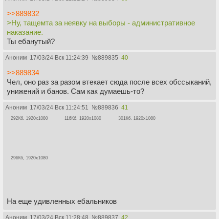
>>889832
>Ну, тащемта за неявку на выборы - административное
наказание.
Ты ебанутый?
Аноним
17/03/24 Вск 11:24:39
№
889835
40
>>889834
Чел, оно раз за разом втекает сюда после всех обссыканий,
унижений и банов. Сам как думаешь-то?
Аноним
17/03/24 Вск 11:24:51
№
889836
41
292Кб, 1920x1080
116Кб, 1920x1080
301Кб, 1920x1080
296Кб, 1920x1080
На еще удивленных ебальников
Аноним
17/03/24 Вск 11:28:48
№
889837
42