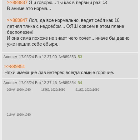
>>889837
Я и говорю... ты как в первый раз! :З
В аниме это норма...
>>889847
Лол, да все нормально, ведет себя как 16
летняя тянка с недоёбом... ОЯШ совсем в этом плане
бесполезен!
И она сама похоже не знает чего хочет... иначе бы давно
уже нашла себе ёбыря.
Аноним
17/03/24 Вск 12:37:00
№
889853
53
>>889851
Няхи имеющие лав интерес всегда самые горячие.
Аноним
17/03/24 Вск 12:37:46
№
889854
54
206Кб, 1920x1080
185Кб, 1920x1080
211Кб, 1920x1080
216Кб, 1920x1080