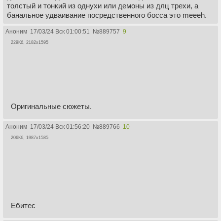
толстый и тонкий из однухи или демоны из длц трехи, а
банальное удваивание посредственного босса это meeeh.
Аноним
17/03/24 Вск 01:00:51
№
889757
9
229Кб, 2182x1595
Оригинальные сюжеты.
Аноним
17/03/24 Вск 01:56:20
№
889766
10
206Кб, 1987x1585
Ебитес