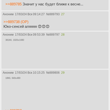
>>889785
Значит у нас будет ближе к весне...
Аноним
17/03/24 Вск 09:14:27
№
889793
27
>>889738 (OP)
Юко-сенсей аляяяя 😍😍😍
Аноним
17/03/24 Вск 09:53:39
№
889797
28
381Кб, 1920x1080
Аноним
17/03/24 Вск 10:15:25
№
889806
29
18Кб, 640x480