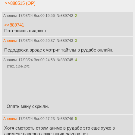
>>888515 (OP)
Аноним
17/03/24 Вск 00:19:56
№
889742
2
>>889741
Потерпишь пидрюш
Аноним
17/03/24 Вск 00:20:37
№
889743
3
Педодрюха вроде смотрит тайтлы в рудабе онлайн.
Аноним
17/03/24 Вск 00:24:58
№
889745
4
178Кб, 2108x1572
Опять ману скрыли.
Аноним
17/03/24 Вск 00:27:23
№
889746
5
Хотя смотреть стрим аниме в рудабе это еще хуже в
анимече наверно даже таких даунов нет