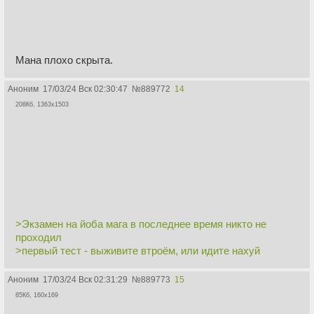
Мана плохо скрыта.
Аноним
17/03/24 Вск 02:30:47
№
889772
14
208Кб, 1363x1503
>Экзамен на йоба мага в последнее время никто не
проходил
>первый тест - выживите втроём, или идите нахуй
Аноним
17/03/24 Вск 02:31:29
№
889773
15
85Кб, 160x169