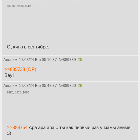
887Кб, 2905x2149
О, кино в сентябре.
Аноним
17/03/24 Вск 05:10:37
№
889789
25
>>889738 (OP)
Вау!
Аноним
17/03/24 Вск 05:47:37
№
889790
26
98Кб, 1920x1080
>>889754
Ара ара ара... ты как первый раз у мамы аниме!
:З