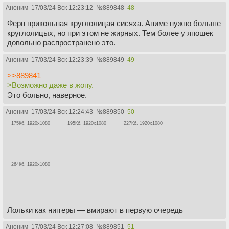
Аноним
17/03/24 Вск 12:23:12
№
889848
48
Ферн прикольная круглолицая сисяха. Аниме нужно больше
круглолицых, но при этом не жирных. Тем более у япошек
довольно распространено это.
Аноним
17/03/24 Вск 12:23:39
№
889849
49
>>889841
>Возможно даже в жопу.
Это больно, наверное.
Аноним
17/03/24 Вск 12:24:43
№
889850
50
175Кб, 1920x1080
195Кб, 1920x1080
227Кб, 1920x1080
264Кб, 1920x1080
Лольки как ниггеры — вмирают в первую очередь
Аноним
17/03/24 Вск 12:27:08
№
889851
51