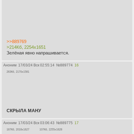
>>889769
>214Кб, 2254x1651
Зелёная явно напрашивается.
Аноним
17/03/24 Вск 02:55:14
№
889774
16
263Кб, 2170x1581
СКРЫЛА МАНУ
Аноним
17/03/24 Вск 03:06:43
№
889775
17
167Кб, 2018x1627
107Кб, 2255x1628