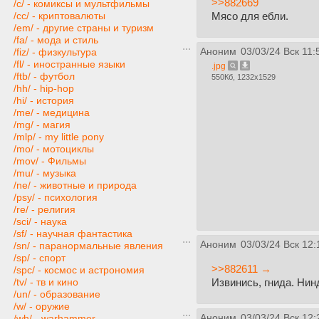
>>882669
/c/ - комиксы и мультфильмы
Мясо для ебли.
/cc/ - криптовалюты
/em/ - другие страны и туризм
/fa/ - мода и стиль
Аноним
03/03/24 Вск 11:
/fiz/ - физкультура
/fl/ - иностранные языки
.jpg
/ftb/ - футбол
550Кб, 1232x1529
/hh/ - hip-hop
/hi/ - история
/me/ - медицина
/mg/ - магия
/mlp/ - my little pony
/mo/ - мотоциклы
/mov/ - Фильмы
/mu/ - музыка
/ne/ - животные и природа
/psy/ - психология
/re/ - религия
/sci/ - наука
/sf/ - научная фантастика
Аноним
03/03/24 Вск 12:
/sn/ - паранормальные явления
/sp/ - спорт
>>882611 →
/spc/ - космос и астрономия
Извинись, гнида. Нин
/tv/ - тв и кино
/un/ - образование
/w/ - оружие
Аноним
03/03/24 Вск 12:
/wh/ - warhammer