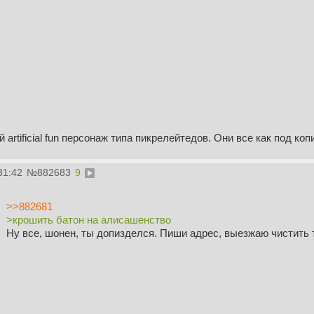
artificial fun персонаж типа пикрелейтедов. Они все как под копи
31:42
№
882683
9
>>882681
>крошить батон на алисашенство
Ну все, шонен, ты допизделся. Пиши адрес, выезжаю чистить 