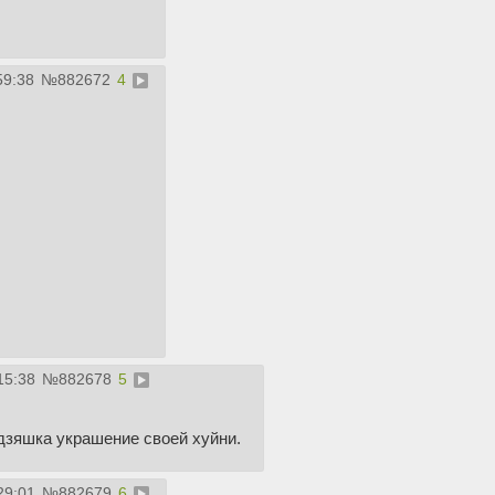
59:38
№
882672
4
15:38
№
882678
5
дзяшка украшение своей хуйни.
29:01
№
882679
6