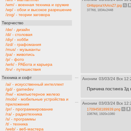
/wm/ - военная техника и оружие
GHtqrpnaYAArxZ7.jpg
/wp/ - обои и высокое разрешение
377Кб, 1834x2448
/zog/ - теории заговора
Творчество
/de/ - дизайн
/di/ - столовая
/diy/ - хобби
/izd/ - графомания
/mus/ - музыканты
/pa/ - живопись
/p/ - фото
/wrk/ - РАБота и карьера
/trv/ - путешествия
Техника и софт
Аноним
03/03/24 Вск 12:
/ai/ - искусственный интеллект
Причина постинга 3д
/gd/ - gamedev
/hw/ - компьютерное железо
/mobi/ - мобильные устройства и
Аноним
03/03/24 Вск 12:
приложения
/pr/ - программирование
1709458189939.png
/ra/ - радиотехника
1087Кб, 1920x1080
/s/ - программы
/t/ - техника
/web/ - веб-мастера