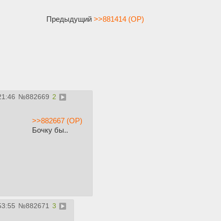
Предыдущий
>>881414 (OP)
21:46
№
882669
2
>>882667 (OP)
Бочку бы..
53:55
№
882671
3