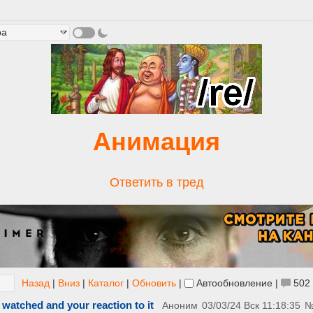
Анимация
Ответить в тред
Назад
|
Вниз
|
Каталог
|
Обновить
|
Автообновление
|
502
 watched and your reaction to it
Аноним
03/03/24 Вск 11:18:35