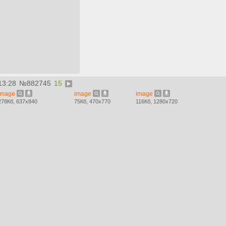
13:28
№
882745
15
image
image
image
278Кб, 637x840
75Кб, 470x770
116Кб, 1280x720