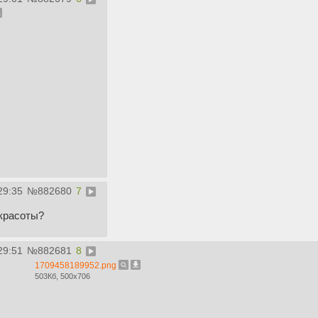
29:35
№
882680
7
 красоты?
29:51
№
882681
8
1709458189952.png
503Кб, 500x706