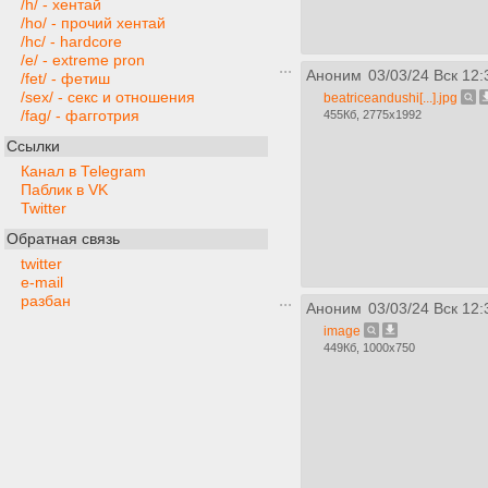
/h/ - хентай
/ho/ - прочий хентай
/hc/ - hardcore
/e/ - extreme pron
Аноним
03/03/24 Вск 12:
/fet/ - фетиш
/sex/ - секс и отношения
beatriceandushi[...].jpg
/fag/ - фагготрия
455Кб, 2775x1992
Ссылки
Канал в Telegram
Паблик в VK
Twitter
Обратная связь
twitter
e-mail
разбан
Аноним
03/03/24 Вск 12:
image
449Кб, 1000x750