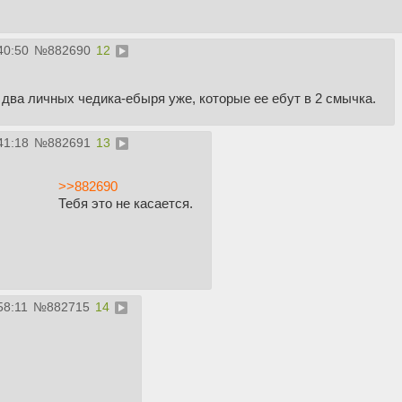
40:50
№
882690
12
е два личных чедика-ебыря уже, которые ее ебут в 2 смычка.
41:18
№
882691
13
>>882690
Тебя это не касается.
58:11
№
882715
14