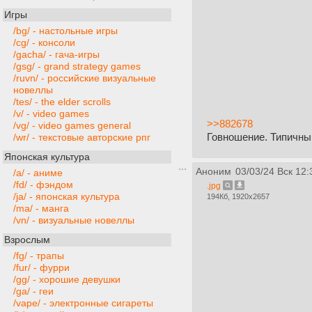
Игры
/bg/ - настольные игры
/cg/ - консоли
/gacha/ - гача-игры
/gsg/ - grand strategy games
/ruvn/ - российские визуальные
новеллы
/tes/ - the elder scrolls
/v/ - video games
>>882678
/vg/ - video games general
Говношение. Типичный 
/wr/ - текстовые авторские рпг
Японская культура
Аноним
03/03/24 Вск 12:
/a/ - аниме
/fd/ - фэндом
.jpg
/ja/ - японская культура
194Кб, 1920x2657
/ma/ - манга
/vn/ - визуальные новеллы
Взрослым
/fg/ - трапы
/fur/ - фурри
/gg/ - хорошие девушки
/ga/ - геи
/vape/ - электронные сигареты