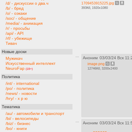
/d/ - дискуссии о два.ч
1709453915225.jpg
393Кб, 1920x1080
/b/ - бред
/o/ - оэкаки
/soc/ - общение
/media/ - анимация
/r/ - просьбы
/api/ - API
/rf/ - убежище
Тивач
Новые доски
Аноним
03/03/24 Вск 11:
Мужикач
Искусственный интеллект
image.png
NeuroFap
12746Кб, 3200x2400
(18+)
Политика
/int/ - international
/po/ - политика
/news/ - новости
/hry/ - х р ю
Тематика
/au/ - автомобили и транспорт
/bi/ - велосипеды
Аноним
03/03/24 Вск 11:
/biz/ - бизнес
/bo/ - книги