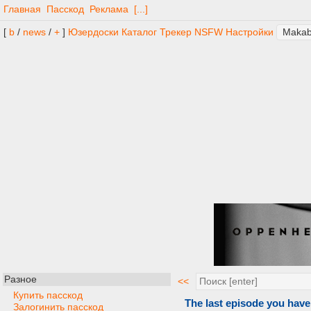
Главная
Пасскод
Реклама
[...]
[
b
/
news
/
+
]
Юзердоски
Каталог
Трекер
NSFW
Настройки
Разное
<<
Купить пасскод
The last episode you have
Залогинить пасскод