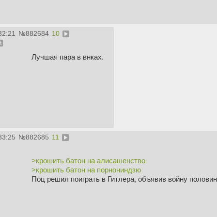
32:21
№
882684
10
Лучшая пара в внках.
33:25
№
882685
11
>крошить батон на алисашенство
>крошить батон на порнониндзю
Поц решил поиграть в Гитлера, объявив войну половин