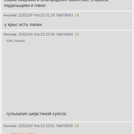
падальщики и говно
Аноним
22/02/24 Чтв 22:31:16
№
878043
14
у крыс есть лапки
Аноним
22/02/24 Чтв 22:33:09
№
878044
15
62Кб, 564x982
гулькалич шерстяной хуесос
Аноним
22/02/24 Чтв 22:33:51
№
878045
16