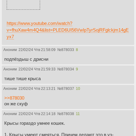
https://www.youtube.com/watch?
v=fhuXaw4m4Q4&list=PLED6UI56VwIpTyrSojRFglckjm14gE
yx7
Аноним
22/02/24 Чтв 21:58:09
№
878033
8
подпёздыш с дрисни
Аноним
22/02/24 Чтв 21:59:33
№
878034
9
тише тише крыса
Аноним
22/02/24 Чтв 22:13:21
№
878037
10
>>878030
он же скуф
Аноним
22/02/24 Чтв 22:14:18
№
878038
11
Крысы гораздо умнее кошек.
1. Крысы умеют смеяться. Причем делают это в уз-