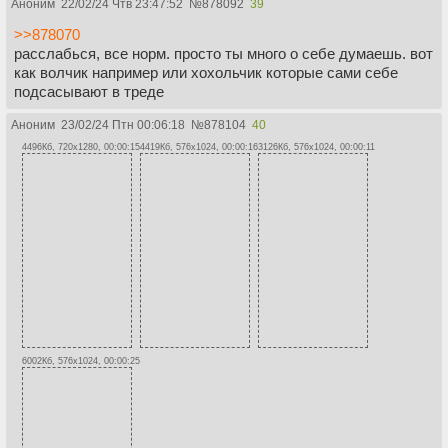
Аноним
22/02/24 Чтв 23:47:52
№
878092
39
>>878070
расслабься, все норм. просто ты много о себе думаешь. вот
как волчик например или хохольчик которые сами себе
подсасывают в треде
Аноним
23/02/24 Птн 00:06:18
№
878104
40
4496Кб, 720x1280, 00:00:15
4419Кб, 576x1024, 00:00:16
3126Кб, 576x1024, 00:00:11
6002Кб, 576x1024, 00:00:25