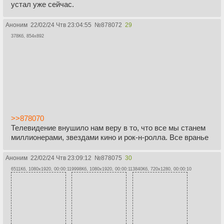
устал уже сейчас.
Аноним
22/02/24 Чтв 23:04:55
№
878072
29
378Кб, 854x892
>>878070
Телевидение внушило нам веру в то, что все мы станем
миллионерами, звездами кино и рок-н-ролла. Все вранье
Аноним
22/02/24 Чтв 23:09:12
№
878075
30
6511Кб, 1080x1920, 00:00:11
9998Кб, 1080x1920, 00:00:11
3840Кб, 720x1280, 00:00:10