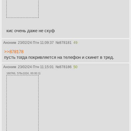
кис очень даже не скуф
Аноним
23/02/24 Птн 11:09:37
№
878181
49
>>878178
пусть тогда покривляется на телефон и скинет в тред.
Аноним
23/02/24 Птн 11:15:01
№
878186
50
1607Кб, 576x1024, 00:00:11