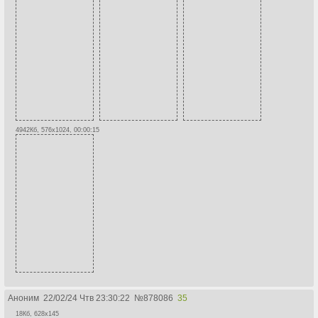
4942Кб, 576x1024, 00:00:15
Аноним
22/02/24 Чтв 23:30:22
№
878086
35
18Кб, 628x145