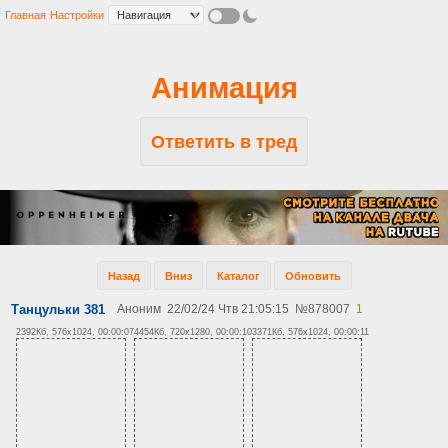
Главная
Настройки
Анимация
Ответить в тред
Назад
Вниз
Каталог
Обновить
Танцульки 381
Аноним
22/02/24 Чтв 21:05:15
№
878007
1
2392Кб, 576x1024, 00:00:07
4454Кб, 720x1280, 00:00:10
3371Кб, 576x1024, 00:00:11