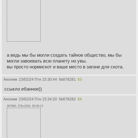
а ведь мы бы могли создать тайное общество, мы бы
могли завоевать всю планету но увы.
вы просто нормискот и ваше место в загоне для скота.
Аноним
23/02/24 Птн 15:30:44
№
878281
63
ссыкло ебанное))
Аноним
23/02/24 Птн 15:34:20
№
878282
64
3679Кб, 576x1024, 00:00:12