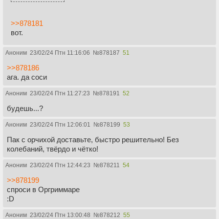
>>878181
вот.
Аноним
23/02/24 Птн 11:16:06
№
878187
51
>>878186
ага. да соси
Аноним
23/02/24 Птн 11:27:23
№
878191
52
будешь...?
Аноним
23/02/24 Птн 12:06:01
№
878199
53
Пак с орчихой доставьте, быстро решительно! Без
колебаний, твёрдо и чётко!
Аноним
23/02/24 Птн 12:44:23
№
878211
54
>>878199
спроси в Оргриммаре
:D
Аноним
23/02/24 Птн 13:00:48
№
878212
55