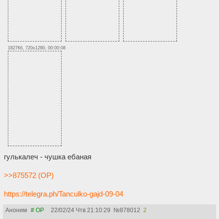
1827Кб, 720x1280, 00:00:08
гулькалеч - чушка ебаная
>>875572 (OP)
https://telegra.ph/Tanculko-gajd-09-04
Аноним
# OP
22/02/24 Чтв 21:10:29
№
878012
2