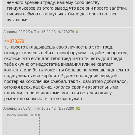
немного времени треду, нашему сообществу
танцулькеров из этого вывод что все они просто залётки,
тысячи неймов в танцульках было да только вот все
пустышки.
Аноним
23/02/24 Птн 15:28:38
№
878279
61
>>878278
ты просто вкладываешь свою личность в этот тред,
отождествляешь себя с этим форумом. задайся вопросом,
окстись. что есть для тебя тред и что ты есть для треда.
тебе скучно от недостатка внимания или не хватает
контента или быть может ты больше не можешь над кем-то
подшучивать и оскорблять? даже последний эвридей
постер на хохольчике съебал. так ты сам этого добивался,
отгоняя всех, как ëжик, кололся своими язвительными
словами, словно иголками. вот ты и остался один у
разбитого корыта. ты этого заслужил
Аноним
23/02/24 Птн 15:29:42
№
878280
62
1552Кб, 540x960, 00:00:11