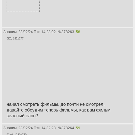
Аноним
23/02/24 Птн 14:28:02
№
878263
58
6Кб, 182x277
начал смотреть фильмы, до почти не смотрел.
давайте обсудим теперь фильмы, как вам фильм
зеленый слон?
Аноним
23/02/24 Птн 14:32:28
№
878264
59
63Кб, 1280x720