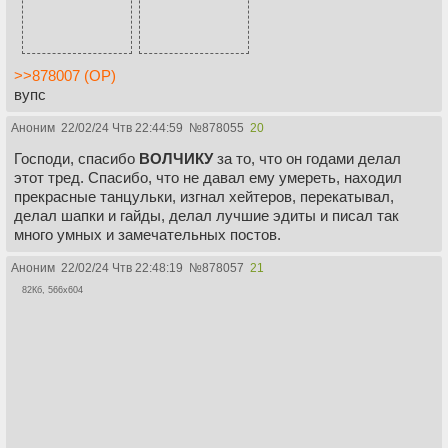
>>878007 (OP)
вупс
Аноним
22/02/24 Чтв 22:44:59
№
878055
20
Господи, спасибо
ВОЛЧИКУ
за то, что он годами делал
этот тред. Спасибо, что не давал ему умереть, находил
прекрасные танцульки, изгнал хейтеров, перекатывал,
делал шапки и гайды, делал лучшие эдиты и писал так
много умных и замечательных постов.
Аноним
22/02/24 Чтв 22:48:19
№
878057
21
82Кб, 566x604