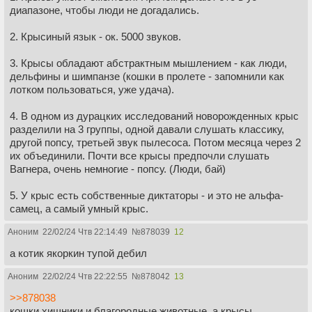
диапазоне, чтобы люди не догадались.
2. Крысиный язык - ок. 5000 звуков.
3. Крысы обладают абстрактным мышлением - как люди,
дельфины и шимпанзе (кошки в пролете - запомнили как
лотком пользоваться, уже удача).
4. В одном из дурацких исследований новорожденных крыс
разделили на 3 группы, одной давали слушать классику,
другой попсу, третьей звук пылесоса. Потом месяца через 2
их объединили. Почти все крысы предпочли слушать
Вагнера, очень немногие - попсу. (Люди, бай)
5. У крыс есть собственные диктаторы - и это не альфа-
самец, а самый умный крыс.
Аноним
22/02/24 Чтв 22:14:49
№
878039
12
а котик якоркин тупой дебил
Аноним
22/02/24 Чтв 22:22:55
№
878042
13
>>878038
кошки хищники и благородные животные, а крысы