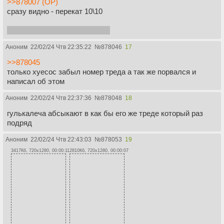
>>878007 (OP)
сразу видно - перекат 10\10
не то что перекаты калотрона
Аноним
22/02/24 Чтв 22:35:22
№
878046
17
>>878045
только хуесос забыл номер треда а так же порвался и
написал об этом
Аноним
22/02/24 Чтв 22:37:36
№
878048
18
гулькалеча абсыкают в как бы его же треде который раз
подряд
Аноним
22/02/24 Чтв 22:43:03
№
878053
19
3417Кб, 720x1280, 00:00:11
2810Кб, 720x1280, 00:00:07