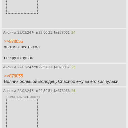
Аноним
22/02/24 Чтв 22:50:21
№
878061
24
>>878055
хватит сосать кал.
не круто чувак
Аноним
22/02/24 Чтв 22:57:31
№
878067
25
>>878055
Волчик большой молодец. Спасибо ему за его волчульки
Аноним
22/02/24 Чтв 22:59:51
№
878068
26
1637Кб, 576x1024, 00:00:10