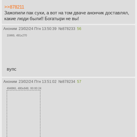
>>878211
Зажопили пак суки, а вот на том дваче анончик доставлял,
какие люди были!! Богатыри не вы!
Аноним
23/02/24 Птн 13:50:39
№
878233
56
104Кб, 491x270
вупс
Аноним
23/02/24 Птн 13:51:02
№
878234
57
4948Кб, 480x848, 00:00:24