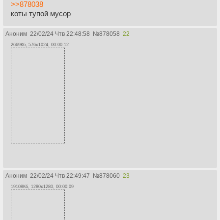
>>878038
коты тупой мусор
Аноним
22/02/24 Чтв 22:48:58
№
878058
22
2669Кб, 576x1024, 00:00:12
Аноним
22/02/24 Чтв 22:49:47
№
878060
23
19108Кб, 1280x1280, 00:00:09