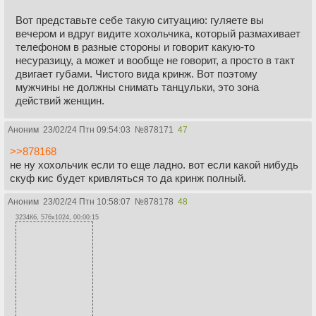
Вот представьте себе такую ситуацию: гуляете вы
вечером и вдруг видите хохольчика, который размахивает
телефоном в разные стороны и говорит какую-то
несуразицу, а может и вообще не говорит, а просто в такт
двигает губами. Чистого вида кринж. Вот поэтому
мужчины не должны снимать танцульки, это зона
действий женщин.
Аноним
23/02/24 Птн 09:54:03
№
878171
47
>>878168
не ну хохольчик если то еще ладно. вот если какой нибудь
скуф кис будет кривляться то да кринж полный.
Аноним
23/02/24 Птн 10:58:07
№
878178
48
3234Кб, 576x1024, 00:00:15