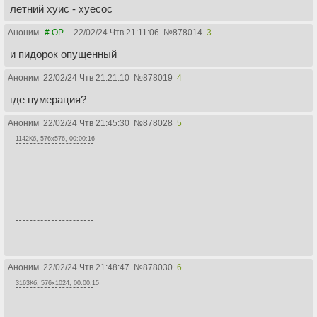
летний хуис - хуесос
Аноним
# OP
22/02/24 Чтв 21:11:06
№
878014
3
и пидорок опущенный
Аноним
22/02/24 Чтв 21:21:10
№
878019
4
где нумерация?
Аноним
22/02/24 Чтв 21:45:30
№
878028
5
1142Кб, 576x576, 00:00:16
Аноним
22/02/24 Чтв 21:48:47
№
878030
6
3163Кб, 576x1024, 00:00:15