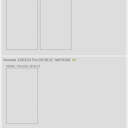
Аноним
23/02/24 Птн 09:38:32
№
878168
46
5420Кб, 576x1024, 00:00:15