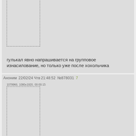
гулькал явно напрашивается на групповое
изнасилование, но только уже после хохольчика
Аноним
22/02/24 Чтв 21:48:52
№
878031
7
10799Кб, 1080x1920, 00:00:15