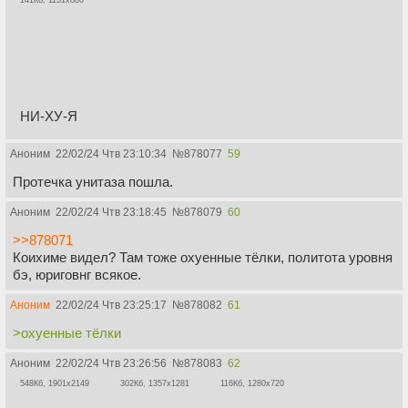
141Кб, 1131x800
НИ-ХУ-Я
Аноним
22/02/24 Чтв 23:10:34
№
878077
59
Протечка унитаза пошла.
Аноним
22/02/24 Чтв 23:18:45
№
878079
60
>>878071
Коихиме видел? Там тоже охуенные тёлки, политота уровня
бэ, юриговнг всякое.
Аноним
22/02/24 Чтв 23:25:17
№
878082
61
>охуенные тёлки
Аноним
22/02/24 Чтв 23:26:56
№
878083
62
548Кб, 1901x2149
302Кб, 1357x1281
116Кб, 1280x720