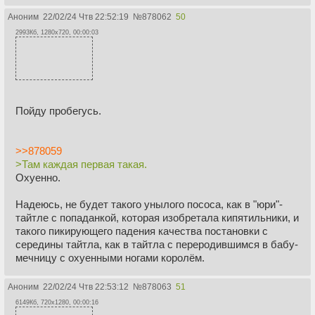
Аноним
22/02/24 Чтв 22:52:19
№
878062
50
2993Кб, 1280x720, 00:00:03
Пойду пробегусь.
>>878059
>Там каждая первая такая.
Охуенно.
Надеюсь, не будет такого унылого пососа, как в "юри"-
тайтле с попаданкой, которая изобретала кипятильники, и
такого пикирующего падения качества постановки с
середины тайтла, как в тайтла с переродившимся в бабу-
мечницу с охуенными ногами королём.
Аноним
22/02/24 Чтв 22:53:12
№
878063
51
6149Кб, 720x1280, 00:00:16