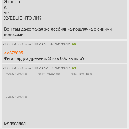
Э слыш
а
че
ХУЁВЫЕ ЧТО ЛИ?
Вон там даже такая же лесбиянка-пошлячка с синими
волосами.
Аноним
22/02/24 Чтв 23:51:34
№
878096
68
>>878095
Фига чардиз древний. Это в 00х вышло?
Аноним
22/02/24 Чтв 23:52:10
№
878097
69
299Кб, 1920x1080
303Кб, 1920x1080
531Кб, 1920x1080
428Кб, 1920x1080
Бляяяяяяя