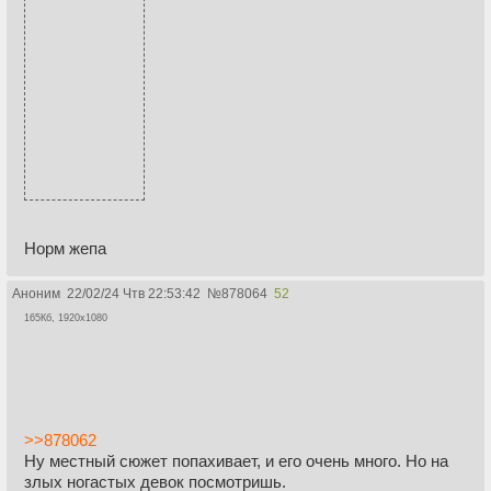
Норм жепа
Аноним
22/02/24 Чтв 22:53:42
№
878064
52
165Кб, 1920x1080
>>878062
Ну местный сюжет попахивает, и его очень много. Но на
злых ногастых девок посмотришь.