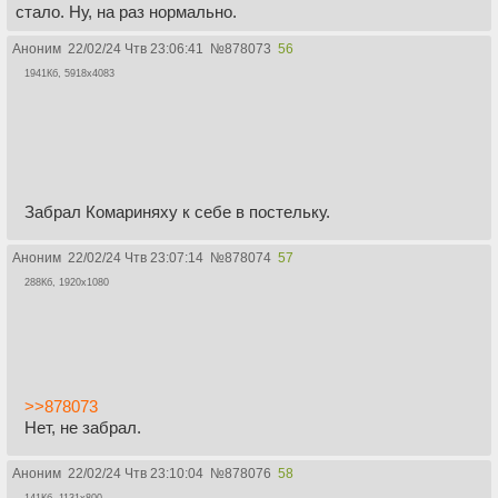
стало. Ну, на раз нормально.
Аноним
22/02/24 Чтв 23:06:41
№
878073
56
1941Кб, 5918x4083
Забрал Комариняху к себе в постельку.
Аноним
22/02/24 Чтв 23:07:14
№
878074
57
288Кб, 1920x1080
>>878073
Нет, не забрал.
Аноним
22/02/24 Чтв 23:10:04
№
878076
58