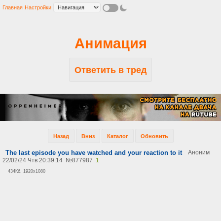
Главная
Настройки
Анимация
Ответить в тред
Назад
Вниз
Каталог
Обновить
The last episode you have watched and your reaction to it
Аноним
22/02/24 Чтв 20:39:14
№
877987
1
434Кб, 1920x1080