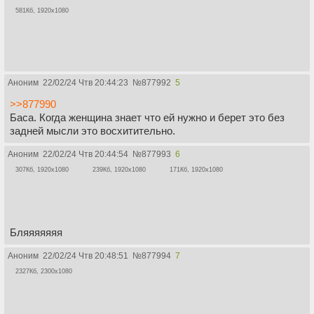
581Кб, 1920x1080
Аноним
22/02/24 Чтв 20:44:23
№
877992
5
>>877990
Баса. Когда женщина знает что ей нужно и берет это без
задней мысли это восхитительно.
Аноним
22/02/24 Чтв 20:44:54
№
877993
6
307Кб, 1920x1080
239Кб, 1920x1080
171Кб, 1920x1080
Бляяяяяяя
Аноним
22/02/24 Чтв 20:48:51
№
877994
7
2327Кб, 2300x1080