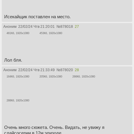
Исекайщик поставлен на место.
Аноним
22/02/24 Чтв 21:20:01
№
878018
27
461Кб, 1920x1080
453Кб, 1920x1080
Лол бля.
Аноним
22/02/24 Чтв 21:33:49
№
878020
28
164Кб, 1920x1080
205Кб, 1920x1080
266Кб, 1920x1080
288Кб, 1920x1080
Очень много сюжета. Очень. Видать, не увижу я
слайсосерии в 12м эпизоде.