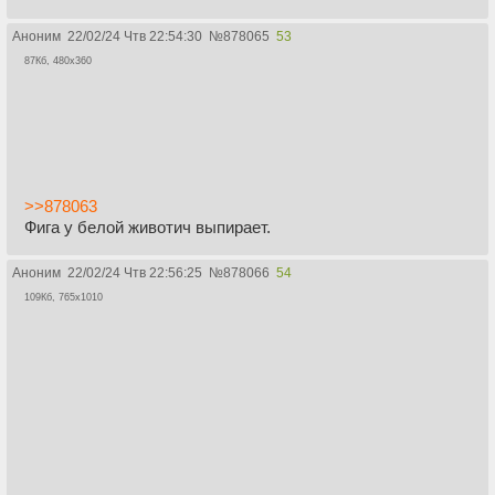
Аноним
22/02/24 Чтв 22:54:30
№
878065
53
87Кб, 480x360
>>878063
Фига у белой животич выпирает.
Аноним
22/02/24 Чтв 22:56:25
№
878066
54
109Кб, 765x1010