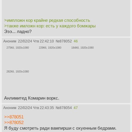
>импложн кор крайне редкая способность
>также имложн кор: есть у каждого бомжары
Эээ... ладно?
Аноним
22/02/24 Чтв 22:42:10
№
878052
46
275Кб, 1920x1080
229Кб, 1920x1080
184Кб, 1920x1080
282Кб, 1920x1080
Анлимитед Комарин воркс.
Аноним
22/02/24 Чтв 22:43:35
№
878054
47
>>878051
>>878052
Я буду смотреть ради вампирши с охуенным бедрами.