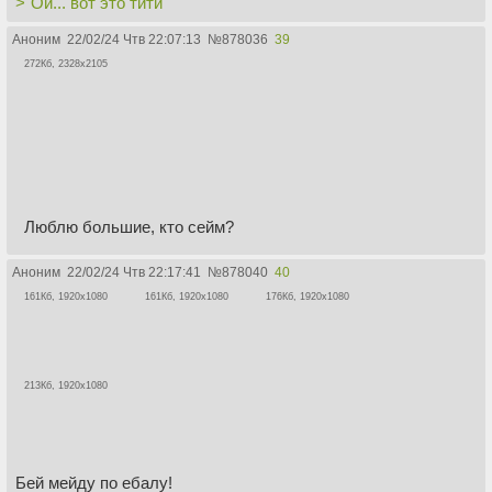
>"Ой... вот это тити"
Аноним
22/02/24 Чтв 22:07:13
№
878036
39
272Кб, 2328x2105
Люблю большие, кто сейм?
Аноним
22/02/24 Чтв 22:17:41
№
878040
40
161Кб, 1920x1080
161Кб, 1920x1080
176Кб, 1920x1080
213Кб, 1920x1080
Бей мейду по ебалу!