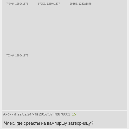
745Кб, 1280x1878
670Кб, 1280x1877
663Кб, 1280x1878
703Кб, 1280x1872
Аноним
22/02/24 Чтв 20:57:07
№
878002
15
Члех, где среакты на вампиршу затворницу?