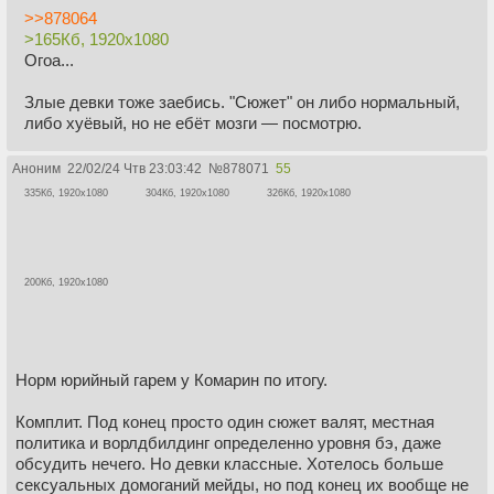
>>878064
>165Кб, 1920x1080
Огоа...
Злые девки тоже заебись. "Сюжет" он либо нормальный,
либо хуёвый, но не ебёт мозги — посмотрю.
Аноним
22/02/24 Чтв 23:03:42
№
878071
55
335Кб, 1920x1080
304Кб, 1920x1080
326Кб, 1920x1080
200Кб, 1920x1080
Норм юрийный гарем у Комарин по итогу.
Комплит. Под конец просто один сюжет валят, местная
политика и ворлдбилдинг определенно уровня бэ, даже
обсудить нечего. Но девки классные. Хотелось больше
сексуальных домоганий мейды, но под конец их вообще не