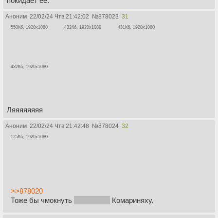
покидает ее.
Аноним
22/02/24 Чтв 21:42:02
№
878023
31
550Кб, 1920x1080
432Кб, 1920x1080
431Кб, 1920x1080
432Кб, 1920x1080
Ляяяяяяяя
Аноним
22/02/24 Чтв 21:42:48
№
878024
32
125Кб, 1920x1080
>>878020
Тоже бы чмокнуть
и чпокнуть
Комариняху.