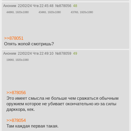
Аноним
22/02/24 Чтв 22:45:48
№
878056
48
448Кб, 1920x1080
434Кб, 1920x1080
437Кб, 1920x1080
>>878051
Опять жопой смотришь?
Аноним
22/02/24 Чтв 22:49:10
№
878059
49
196Кб, 1920x1080
>>878056
Это имеет смысла не больше чем сражаться обычным
оружием которое не убивает окончательно из-за силы
дарккора, кек.
>>878054
Там каждая первая такая.