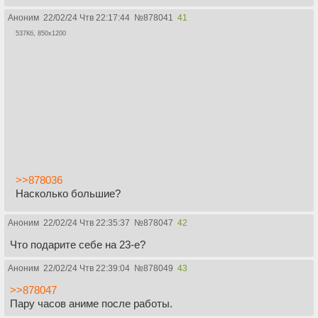
Аноним
22/02/24 Чтв 22:17:44
№
878041
41
537Кб, 850x1200
>>878036
Насколько большие?
Аноним
22/02/24 Чтв 22:35:37
№
878047
42
Что подарите себе на 23-е?
Аноним
22/02/24 Чтв 22:39:04
№
878049
43
>>878047
Пару часов аниме после работы.