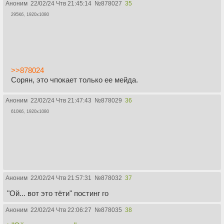
Аноним
22/02/24 Чтв 21:45:14
№
878027
35
295Кб, 1920x1080
>>878024
Сорян, это чпокает только ее мейда.
Аноним
22/02/24 Чтв 21:47:43
№
878029
36
610Кб, 1920x1080
Аноним
22/02/24 Чтв 21:57:31
№
878032
37
"Ой... вот это тёти" постинг го
Аноним
22/02/24 Чтв 22:06:27
№
878035
38