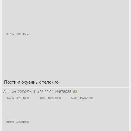
307Кб, 1236x1534
Постинг охуенных телок го.
Аноним
22/02/24 Чтв 23:29:04
№
878085
63
376Кб, 1920x1080
560Кб, 1920x1080
442Кб, 1920x1080
568Кб, 1920x1080