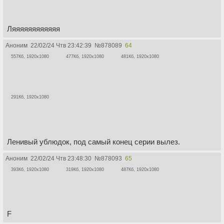
Ляяяяяяяяяяяя
Аноним
22/02/24 Чтв 23:42:39
№
878089
64
557Кб, 1920x1080
477Кб, 1920x1080
481Кб, 1920x1080
291Кб, 1920x1080
Ленивый ублюдок, под самый конец серии вылез.
Аноним
22/02/24 Чтв 23:48:30
№
878093
65
393Кб, 1920x1080
319Кб, 1920x1080
487Кб, 1920x1080
F