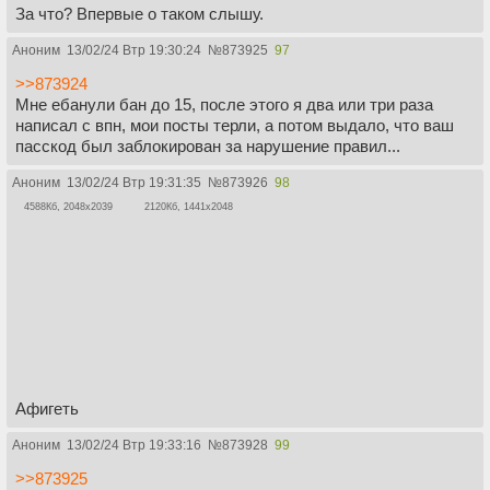
За что? Впервые о таком слышу.
Аноним
13/02/24 Втр 19:30:24
№
873925
97
>>873924
Мне ебанули бан до 15, после этого я два или три раза
написал с впн, мои посты терли, а потом выдало, что ваш
пасскод был заблокирован за нарушение правил...
Аноним
13/02/24 Втр 19:31:35
№
873926
98
4588Кб, 2048x2039
2120Кб, 1441x2048
Афигеть
Аноним
13/02/24 Втр 19:33:16
№
873928
99
>>873925