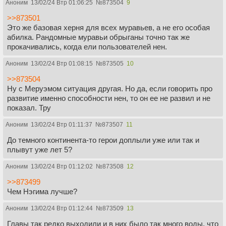
Аноним
13/02/24 Втр 01:06:25
№
873504
9
>>873501
Это же базовая херня для всех муравьев, а не его особая
абилка. Рандомные муравьи обрыганы точно так же
прокачивались, когда ели пользователей нен.
Аноним
13/02/24 Втр 01:08:15
№
873505
10
>>873504
Ну с Меруэмом ситуация другая. Но да, если говорить про
развитие именно способности нен, то он ее не развил и не
показал. Тру
Аноним
13/02/24 Втр 01:11:37
№
873507
11
До темного континента-то герои доплыли уже или так и
плывут уже лет 5?
Аноним
13/02/24 Втр 01:12:02
№
873508
12
>>873499
Чем Нэгима лучше?
Аноним
13/02/24 Втр 01:12:44
№
873509
13
Главы так редко выходили и в них было так много воды, что