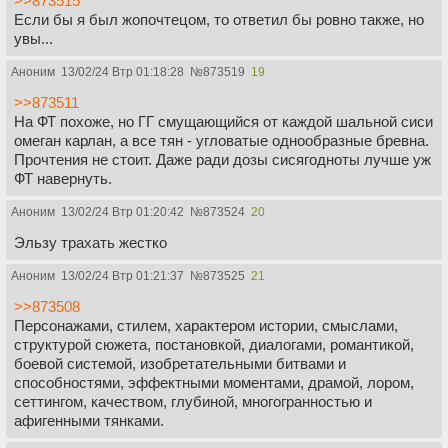
>>873515
Если бы я был жопочтецом, то ответил бы ровно также, но
увы...
Аноним
13/02/24 Втр 01:18:28
№
873519
19
>>873511
На ФТ похоже, но ГГ смущающийся от каждой шальной сиси
омеган карлан, а все тян - угловатые однообразные бревна.
Прочтения не стоит. Даже ради дозы сисягодноты лучше уж
ФТ навернуть.
Аноним
13/02/24 Втр 01:20:42
№
873524
20
Эльзу трахать жестко
Аноним
13/02/24 Втр 01:21:37
№
873525
21
>>873508
Персонажами, стилем, характером истории, смыслами,
структурой сюжета, постановкой, диалогами, романтикой,
боевой системой, изобретательными битвами и
способностями, эффектными моментами, драмой, лором,
сеттингом, качеством, глубиной, многогранностью и
афигенными тянками.