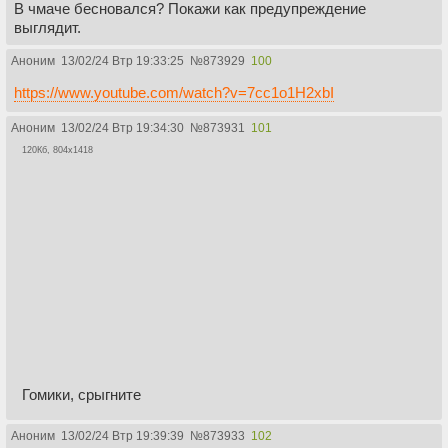
В чмаче бесновался? Покажи как предупреждение
выглядит.
Аноним
13/02/24 Втр 19:33:25
№
873929
100
https://www.youtube.com/watch?v=7cc1o1H2xbI
Аноним
13/02/24 Втр 19:34:30
№
873931
101
120Кб, 804x1418
Гомики, срыгните
Аноним
13/02/24 Втр 19:39:39
№
873933
102