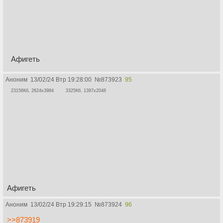
Афигеть
Аноним
13/02/24 Втр 19:28:00
№
873923
95
23156Кб, 2624x3984
3325Кб, 1397x2048
Афигеть
Аноним
13/02/24 Втр 19:29:15
№
873924
96
>>873919