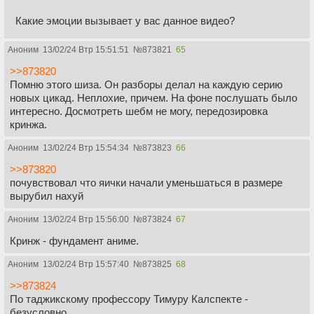
Какие эмоции вызывает у вас данное видео?
Аноним
13/02/24 Втр 15:51:51
№
873821
65
>>873820
Помню этого шиза. Он разборы делал на каждую серию
новых цикад. Неплохие, причем. На фоне послушать было
интересно. Досмотреть шебм не могу, передозировка
кринжа.
Аноним
13/02/24 Втр 15:54:34
№
873823
66
>>873820
почувствовал что яички начали уменьшаться в размере
вырубил нахуй
Аноним
13/02/24 Втр 15:56:00
№
873824
67
Кринж - фундамент аниме.
Аноним
13/02/24 Втр 15:57:40
№
873825
68
>>873824
По таджикскому профессору Тимуру Калспекте -
безусловно.