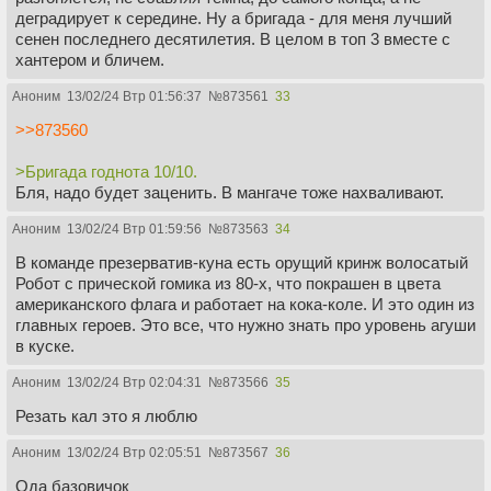
деградирует к середине. Ну а бригада - для меня лучший
сенен последнего десятилетия. В целом в топ 3 вместе с
хантером и бличем.
Аноним
13/02/24 Втр 01:56:37
№
873561
33
>>873560
>Бригада годнота 10/10.
Бля, надо будет заценить. В мангаче тоже нахваливают.
Аноним
13/02/24 Втр 01:59:56
№
873563
34
В команде презерватив-куна есть орущий кринж волосатый
Робот с прической гомика из 80-х, что покрашен в цвета
американского флага и работает на кока-коле. И это один из
главных героев. Это все, что нужно знать про уровень агуши
в куске.
Аноним
13/02/24 Втр 02:04:31
№
873566
35
Резать кал это я люблю
Аноним
13/02/24 Втр 02:05:51
№
873567
36
Ода базовичок