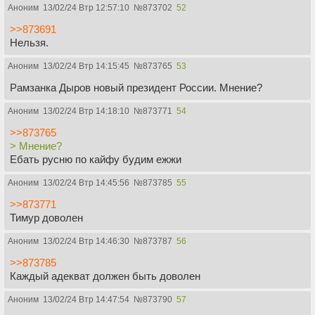
Аноним
13/02/24 Втр 12:57:10
№
873702
52
>>873691
Нельзя.
Аноним
13/02/24 Втр 14:15:45
№
873765
53
Рамзанка Дыров новый президент России. Мнение?
Аноним
13/02/24 Втр 14:18:10
№
873771
54
>>873765
> Мнение?
Ебать русню по кайфу будим ежжи
Аноним
13/02/24 Втр 14:45:56
№
873785
55
>>873771
Тимур доволен
Аноним
13/02/24 Втр 14:46:30
№
873787
56
>>873785
Каждый адекват должен быть доволен
Аноним
13/02/24 Втр 14:47:54
№
873790
57