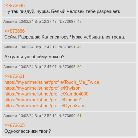
>>873646
Ну так пиздуй, чурка. Белый Человек тебе разрешает.
Аноним
13/02/24 Втр 12:37:47
№
873687
48
>>873686
Сейм. Разрешаю Калспектору Чурке уёбывать из треда.
Аноним
13/02/24 Втр 12:42:19
№
873691
49
Актуальную обойму можно?
Аноним
13/02/24 Втр 12:47:07
№
873695
50
>>873691
https://myanimelist.net/profile/Touch_Me_Twice
https://myanimelist.net/profile/Khylson
https://myanimelist.net/profile/Xamdu4000
https://myanimelist.net/profile/UnchieZ
https://myanimelist.net/profile/DynaXam
Аноним
13/02/24 Втр 12:52:12
№
873699
51
>>873695
Одноклассники твои?