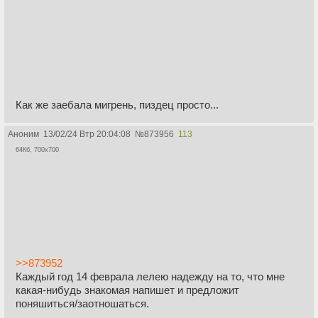
Как же заебала мигрень, пиздец просто...
Аноним
13/02/24 Втр 20:04:08
№
873956
113
64Кб, 700x700
>>873952
Каждый год 14 феврала лелею надежду на то, что мне
какая-нибудь знакомая напишет и предложит
поняшиться/заотношаться.