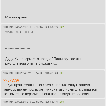
Мы натуралы
Аноним
13/02/24 Втр 19:49:57
№
873936
105
19751Кб, 850x480, 00:03:51
Дядя Кингсперм, это правда? Только у вас итт
многолетний опыт в биожизни...
Аноним
13/02/24 Втр 19:57:31
№
873943
106
>>873936
Чэдик прав. Если тянка сама с первых минут вашего
знакомства не проявляет инициативу - смысла рыпаться
нет, вы ей не всрались и она вас никогда не полюбит.
Аноним
13/02/24 Втр 19:59:01
№
873946
107