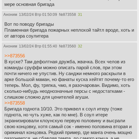
мере основная бригада
Аноним
13/02/24 Втр 01:50:09
№
873558
31
Вот по поводу бригады
Пламенная бригада пожарных неплохой тайтл вроде, хоть и
от автора соулитера
Аноним
13/02/24 Втр 01:55:40
№
873560
32
>>873556
В куске? Там дефолтная дружба, жвачка. Всех челов из
команды сруффи можно описать парой слов, при этом
почти ничего не упустив. Ну санджи немного раскрыли в
арке большой маман, но фанаты куска хейтят почему-то его
теперь. Мол, фу, тряпка, чмо, я разочарован. Видимо, хоть
сколько-нибудь неоднозначные персы с недостатками -
слишком сложно для ценителей агуши.
>>873558
Бригада годнота 10/10. Это приквел к соул итеру (тоже
годнота, но чуть хуже, как по мне). В соул итере
экранизировали клоунскую первую половину и высрали
свою концовку, хотя самый сок - именно половина вторая и
орижинал концовка. Редкий пример, где манга очень мощно
разгоняется, не сбавляя темпа, до самого конца, а не