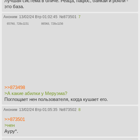
Лучшая система в бличе. Реаца, пафос, банкай и рояли -
это база.
Аноним
13/02/24 Втр 01:02:45
№
873501
7
657Кб, 728x1151
865Кб, 728x1156
>>873498
>А какие абилки у Меруэма?
Поглощает нен пользователя, когда кушает его.
Аноним
13/02/24 Втр 01:05:35
№
873502
8
>>873501
>нен
Ауру*.