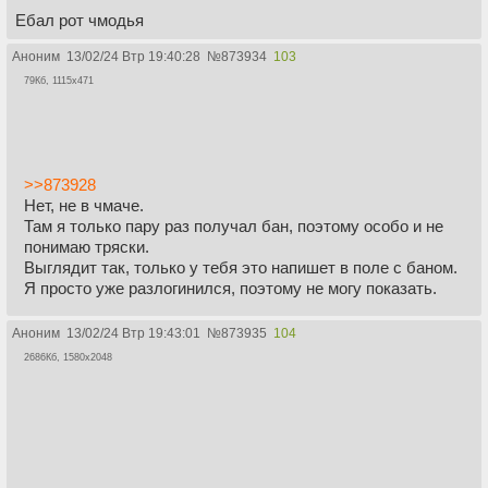
Ебал рот чмодья
Аноним
13/02/24 Втр 19:40:28
№
873934
103
79Кб, 1115x471
>>873928
Нет, не в чмаче.
Там я только пару раз получал бан, поэтому особо и не
понимаю тряски.
Выглядит так, только у тебя это напишет в поле с баном.
Я просто уже разлогинился, поэтому не могу показать.
Аноним
13/02/24 Втр 19:43:01
№
873935
104
2686Кб, 1580x2048