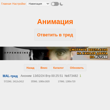
Главная
Настройки
Анимация
Ответить в тред
Назад
Вниз
Каталог
Обновить
MAL-тред
Аноним
13/02/24 Втр 00:25:51
№
873482
1
5722Кб, 2412x2412
355Кб, 1080x1920
170Кб, 1280x720