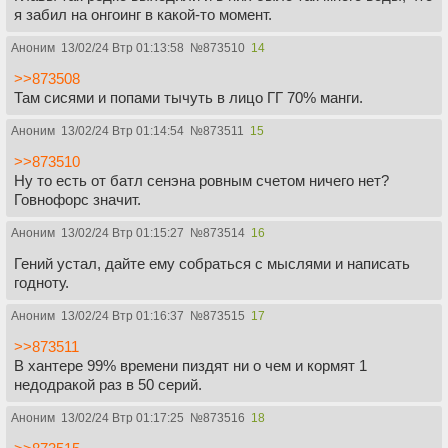
я забил на онгоинг в какой-то момент.
Аноним
13/02/24 Втр 01:13:58
№
873510
14
>>873508
Там сисями и попами тычуть в лицо ГГ 70% манги.
Аноним
13/02/24 Втр 01:14:54
№
873511
15
>>873510
Ну то есть от батл сенэна ровным счетом ничего нет?
Говнофорс значит.
Аноним
13/02/24 Втр 01:15:27
№
873514
16
Гений устал, дайте ему собраться с мыслями и написать
годноту.
Аноним
13/02/24 Втр 01:16:37
№
873515
17
>>873511
В хантере 99% времени пиздят ни о чем и кормят 1
недодракой раз в 50 серий.
Аноним
13/02/24 Втр 01:17:25
№
873516
18