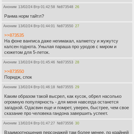
Аноним
13/02/24 Втр 01:42:58
№
873548
26
Ранма норм тайтл?
Аноним
13/02/24 Втр 01:44:01
№
873550
27
>>873535
На фоне ванписа даже негимакал, калметсу и жужутсу
калсен годнота. Унылая параша про уродов с миром и
сюжетом для 5-леток.
Аноним
13/02/24 Втр 01:45:46
№
873553
28
>>873550
Поридж, спок
Аноним
13/02/24 Втр 01:46:18
№
873555
29
Каким образом такой высрел, как кусок, обрел насолько
огромную популярность - для меня навсегда останется
загадкой. Одасвин еще и помрет, уверен, быстрее, чем свое
сказание про человека гандона завершить успеет.
Аноним
13/02/24 Втр 01:47:27
№
873556
30
Взаимоотношения персонажей там более менее, по крайней