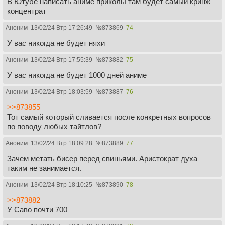
В Ютубе написать аниме приколы там будет самый кринж
концентрат
Аноним
13/02/24 Втр 17:26:49
№
873869
74
У вас никогда не будет няхи
Аноним
13/02/24 Втр 17:55:39
№
873882
75
У вас никогда не будет 1000 дней аниме
Аноним
13/02/24 Втр 18:03:59
№
873887
76
>>873855
Тот самый который сливается после конкретных вопросов
по поводу любых тайтлов?
Аноним
13/02/24 Втр 18:09:28
№
873889
77
Зачем метать бисер перед свиньями. Аристократ духа
таким не занимается.
Аноним
13/02/24 Втр 18:10:25
№
873890
78
>>873882
У Саво почти 700