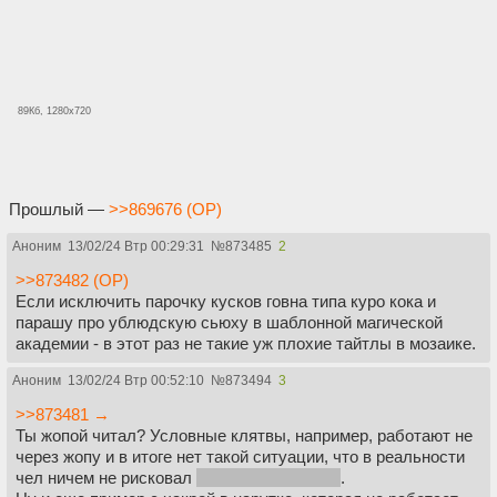
89Кб, 1280x720
Прошлый —
>>869676 (OP)
Аноним
13/02/24 Втр 00:29:31
№
873485
2
>>873482 (OP)
Если исключить парочку кусков говна типа куро кока и
парашу про ублюдскую сьюху в шаблонной магической
академии - в этот раз не такие уж плохие тайтлы в мозаике.
Аноним
13/02/24 Втр 00:52:10
№
873494
3
>>873481 →
Ты жопой читал? Условные клятвы, например, работают не
через жопу и в итоге нет такой ситуации, что в реальности
чел ничем не рисковал
см. жужуцу кайсэн
.