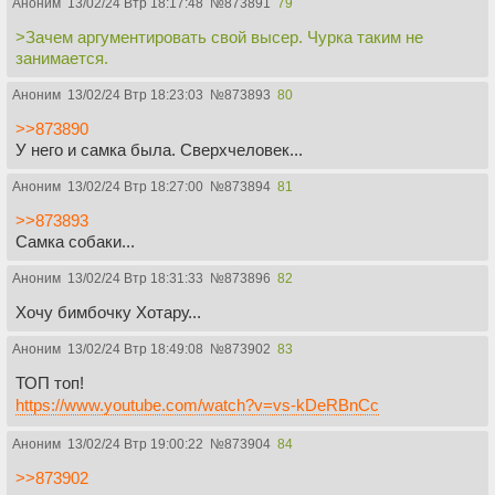
Аноним
13/02/24 Втр 18:17:48
№
873891
79
>Зачем аргументировать свой высер. Чурка таким не
занимается.
Аноним
13/02/24 Втр 18:23:03
№
873893
80
>>873890
У него и самка была. Сверхчеловек...
Аноним
13/02/24 Втр 18:27:00
№
873894
81
>>873893
Самка собаки...
Аноним
13/02/24 Втр 18:31:33
№
873896
82
Хочу бимбочку Хотару...
Аноним
13/02/24 Втр 18:49:08
№
873902
83
ТОП топ!
https://www.youtube.com/watch?v=vs-kDeRBnCc
Аноним
13/02/24 Втр 19:00:22
№
873904
84
>>873902