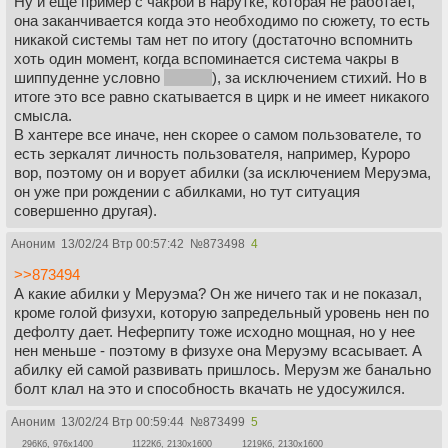
Ну и еще пример с чакрой в нарутке, которая не работает,
она заканчивается когда это необходимо по сюжету, то есть
никакой системы там нет по итогу (достаточно вспомнить
хоть один момент, когда вспоминается система чакры в
шиппуденне условно
его нет
), за исключением стихий. Но в
итоге это все равно скатывается в цирк и не имеет никакого
смысла.
В хантере все иначе, нен скорее о самом пользователе, то
есть зеркалят личность пользователя, например, Куроро
вор, поэтому он и ворует абилки (за исключением Меруэма,
он уже при рождении с абилками, но тут ситуация
совершенно другая).
Аноним
13/02/24 Втр 00:57:42
№
873498
4
>>873494
А какие абилки у Меруэма? Он же ничего так и не показал,
кроме голой физухи, которую запредельный уровень нен по
дефолту дает. Неферпиту тоже исходно мощная, но у нее
нен меньше - поэтому в физухе она Меруэму всасывает. А
абилку ей самой развивать пришлось. Меруэм же банально
болт клал на это и способность вкачать не удосужился.
Аноним
13/02/24 Втр 00:59:44
№
873499
5
296Кб, 976x1400
1122Кб, 2130x1600
1219Кб, 2130x1600