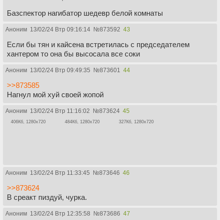
Базспектор нагибатор шедевр белой комнаты
Аноним
13/02/24 Втр 09:16:14
№
873592
43
Если бы тян и кайсена встретилась с председателем
хантером то она бы высосала все соки
Аноним
13/02/24 Втр 09:49:35
№
873601
44
>>873585
Нагнул мой хуй своей жопой
Аноним
13/02/24 Втр 11:16:02
№
873624
45
406Кб, 1280x720
484Кб, 1280x720
327Кб, 1280x720
Аноним
13/02/24 Втр 11:33:45
№
873646
46
>>873624
В среакт пиздуй, чурка.
Аноним
13/02/24 Втр 12:35:58
№
873686
47