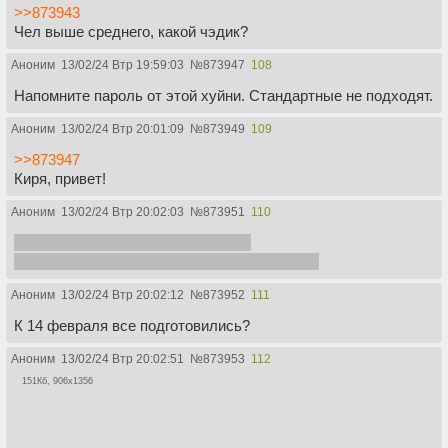
>>873943
Чел выше среднего, какой чэдик?
Аноним
13/02/24 Втр 19:59:03
№
873947
108
Напомните пароль от этой хуйни. Стандартные не подходят.
Аноним
13/02/24 Втр 20:01:09
№
873949
109
>>873947
Киря, привет!
Аноним
13/02/24 Втр 20:02:03
№
873951
110
Бля, с каких пор кот не постится...
Кто понял тот понял, там архив с No exit (2).
Аноним
13/02/24 Втр 20:02:12
№
873952
111
К 14 февраля все подготовились?
Аноним
13/02/24 Втр 20:02:51
№
873953
112
151Кб, 906x1356