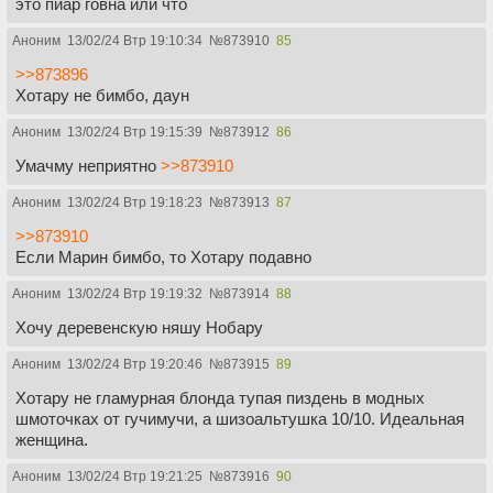
это пиар говна или что
Аноним
13/02/24 Втр 19:10:34
№
873910
85
>>873896
Хотару не бимбо, даун
Аноним
13/02/24 Втр 19:15:39
№
873912
86
Умачму неприятно
>>873910
Аноним
13/02/24 Втр 19:18:23
№
873913
87
>>873910
Если Марин бимбо, то Хотару подавно
Аноним
13/02/24 Втр 19:19:32
№
873914
88
Хочу деревенскую няшу Нобару
Аноним
13/02/24 Втр 19:20:46
№
873915
89
Хотару не гламурная блонда тупая пиздень в модных
шмоточках от гучимучи, а шизоальтушка 10/10. Идеальная
женщина.
Аноним
13/02/24 Втр 19:21:25
№
873916
90