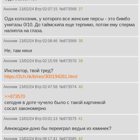
Аноним
13/02/24 Втр 02:07:15
№
873568
37
Ода колхозник, у которого все женские персы - это бимбо
унитазы 0/10. До таймскипа еще терпимо, потом ему сперма
налипла на глаза.
Аноним
13/02/24 Втр 02:08:46
№
873569
38
Не, там няхи
Аноним
13/02/24 Втр 02:15:59
№
873570
39
Инспектор, твой тред?
https://2ch.hk/b/res/300194261.html
Аноним
13/02/24 Втр 02:47:58
№
873574
40
>>873570
сегодня в доте чучело было с такой картинкой
сосал закономерно
Аноним
13/02/24 Втр 03:01:13
№
873575
41
Аянокоджи-доно бы переиграл ведьм из юминек?
Аноним
13/02/24 Втр 08:17:41
№
873585
42