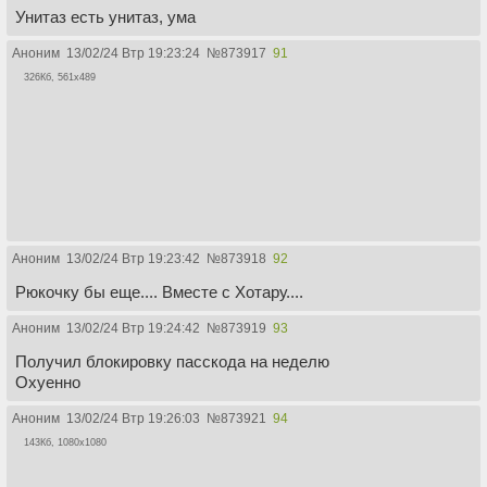
Унитаз есть унитаз, ума
Аноним
13/02/24 Втр 19:23:24
№
873917
91
326Кб, 561x489
Аноним
13/02/24 Втр 19:23:42
№
873918
92
Рюкочку бы еще.... Вместе с Хотару....
Аноним
13/02/24 Втр 19:24:42
№
873919
93
Получил блокировку пасскода на неделю
Охуенно
Аноним
13/02/24 Втр 19:26:03
№
873921
94
143Кб, 1080x1080