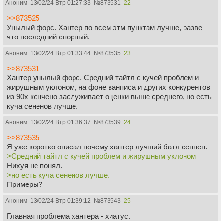
Аноним
13/02/24 Втр 01:27:33
№
873531
22
>>873525
Унылый форс. Хантер по всем этм пунктам лучше, разве
что последний спорный.
Аноним
13/02/24 Втр 01:33:44
№
873535
23
>>873531
Хантер унылый форс. Средний тайтл с кучей проблем и
жирушным уклоном, на фоне ванписа и других конкурентов
из 90х кончено заслуживает оценки выше среднего, но есть
куча сененов лучше.
Аноним
13/02/24 Втр 01:36:37
№
873539
24
>>873535
Я уже коротко описал почему хантер лучший батл сеннен.
>Средний тайтл с кучей проблем и жирушным уклоном
Нихуя не понял.
>но есть куча сененов лучше.
Примеры?
Аноним
13/02/24 Втр 01:39:12
№
873543
25
Главная проблема хантера - хиатус.