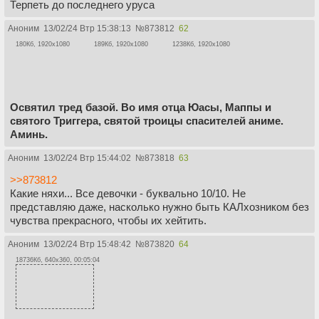
Терпеть до последнего уруса
Аноним
13/02/24 Втр 15:38:13
№
873812
62
180Кб, 1920x1080
189Кб, 1920x1080
1238Кб, 1920x1080
Освятил тред базой. Во имя отца Юасы, Маппы и
святого Триггера, святой троицы спасителей аниме.
Аминь.
Аноним
13/02/24 Втр 15:44:02
№
873818
63
>>873812
Какие няхи... Все девочки - буквально 10/10. Не
представляю даже, насколько нужно быть КАЛхозником без
чувства прекрасного, чтобы их хейтить.
Аноним
13/02/24 Втр 15:48:42
№
873820
64
18736Кб, 640x360, 00:05:04