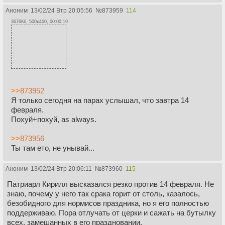
Аноним
13/02/24 Втр 20:05:56
№
873959
114
3676Кб, 500x400, 00:00:19
>>873952
Я только сегодня на парах услышал, что завтра 14
февраля.
Похуй+похуй, as always.
>>873956
Ты там ето, не унывай...
Аноним
13/02/24 Втр 20:06:11
№
873960
115
Патриарл Кирилл высказался резко против 14 февраля. Не
знаю, почему у него так срака горит от столь, казалось,
безобидного для нормисов праздника, но я его полностью
поддерживаю. Пора отлучать от церки и сажать на бутылку
всех, замешанных в его праздновании.