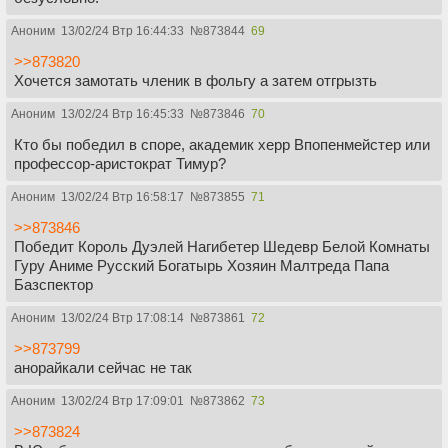
Аноним
13/02/24 Втр 16:44:33
№
873844
69
>>873820
Хочется замотать членик в фольгу а затем отгрызть
Аноним
13/02/24 Втр 16:45:33
№
873846
70
Кто бы победил в споре, академик херр Впопенмейстер или
профессор-аристократ Тимур?
Аноним
13/02/24 Втр 16:58:17
№
873855
71
>>873846
Победит Король Дуэлей Нагибетер Шедевр Белой Комнаты
Гуру Аниме Русский Богатырь Хозяин Малтреда Папа
Базспектор
Аноним
13/02/24 Втр 17:08:14
№
873861
72
>>873799
анорайкали сейчас не так
Аноним
13/02/24 Втр 17:09:01
№
873862
73
>>873824