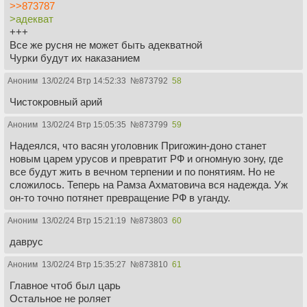
>>873787
>адекват
+++
Все же русня не может быть адекватной
Чурки будут их наказанием
Аноним
13/02/24 Втр 14:52:33
№
873792
58
Чистокровный арий
Аноним
13/02/24 Втр 15:05:35
№
873799
59
Надеялся, что васян уголовник Пригожин-доно станет
новым царем урусов и превратит РФ и огномную зону, где
все будут жить в вечном терпении и по понятиям. Но не
сложилось. Теперь на Рамза Ахматовича вся надежда. Уж
он-то точно потянет превращение РФ в уганду.
Аноним
13/02/24 Втр 15:21:19
№
873803
60
даврус
Аноним
13/02/24 Втр 15:35:27
№
873810
61
Главное чтоб был царь
Остальное не роляет