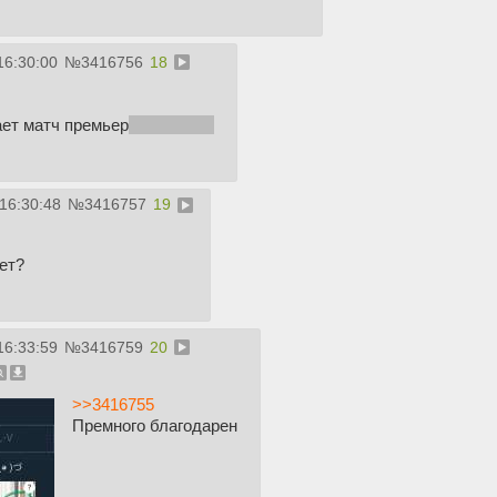
16:30:00
№
3416756
18
ает матч премьер
бесплатно
 16:30:48
№
3416757
19
ет?
16:33:59
№
3416759
20
>>3416755
Премного благодарен