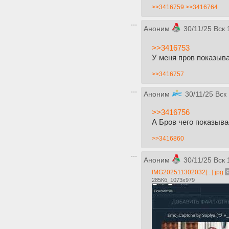
>>3416759
>>3416764
Аноним
30/11/25 Вск 
>>3416753
У меня пров показыв
>>3416757
Аноним
30/11/25 Вск
>>3416756
А Бров чего показыва
>>3416860
Аноним
30/11/25 Вск 
IMG202511302032[...].jpg
285Кб, 1073x979