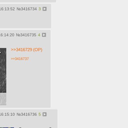
16:13:52
№
3416734
3
16:14:20
№
3416735
4
>>3416729 (OP)
>>3416737
16:15:10
№
3416736
5