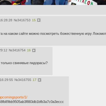
16:28:28
№
3416753
15
а на каком сайте можно посмотреть божественную игру Локомот
29:12
№
3416754
16
т только свинявые пидорасы?
 16:29:55
№
3416755
17
lupcomingsports/1/
48fb89bb9505ab3f883db1bfb3a7c0a3eccc