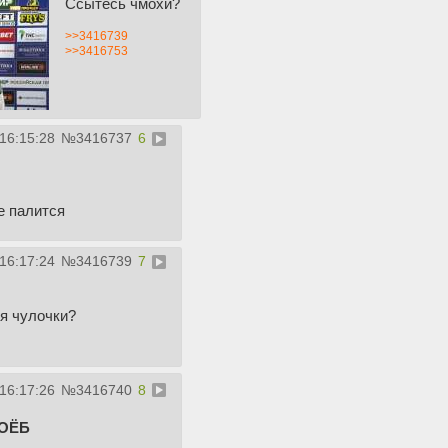
Ссытесь чмохи?
>>3416739
>>3416753
 16:15:28
№
3416737
6
е палится
 16:17:24
№
3416739
7
ня чулочки?
 16:17:26
№
3416740
8
ОËБ