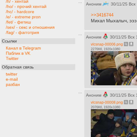
/h/ - хентай
Аноним
30/11/25 Вск
/ho/ - прочий хентай
/hc/ - hardcore
>>3416744
/e/ - extreme pron
Михал Мыхалыч, эээ
/fet/ - фетиш
/sex/ - секс и отношения
/fag/ - фагготрия
Аноним
30/11/25 Вск 
Ссылки
vlcsnap-00006.png
Канал в Telegram
2276Кб, 1920x1080
Паблик в VK
Twitter
Обратная связь
twitter
e-mail
разбан
Аноним
30/11/25 Вск 
vlcsnap-00008.png
2076Кб, 1920x1080