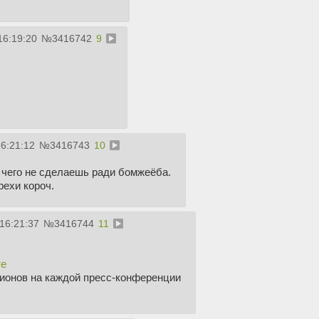
16:19:20
№
3416742
9
16:21:12
№
3416743
10
 чего не сделаешь ради бомжеёба.
рехи короч.
 16:21:37
№
3416744
11
те
тионов на каждой пресс-конференции