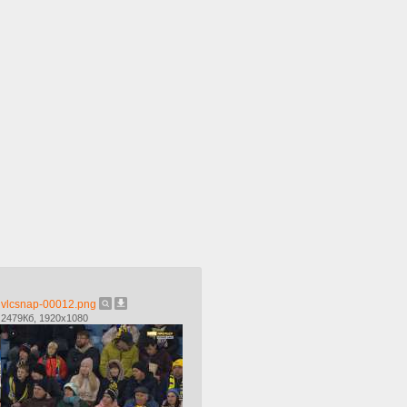
vlcsnap-00012.png
2479Кб, 1920x1080