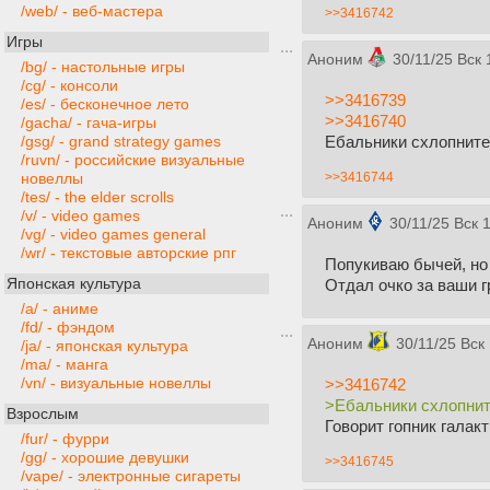
/web/ - веб-мастера
>>3416742
Игры
Аноним
30/11/25 Вск 
/bg/ - настольные игры
/cg/ - консоли
>>3416739
/es/ - бесконечное лето
>>3416740
/gacha/ - гача-игры
Ебальники схлопните
/gsg/ - grand strategy games
/ruvn/ - российские визуальные
>>3416744
новеллы
/tes/ - the elder scrolls
/v/ - video games
Аноним
30/11/25 Вск 
/vg/ - video games general
/wr/ - текстовые авторские рпг
Попукиваю бычей, но
Японская культура
Отдал очко за ваши г
/a/ - аниме
/fd/ - фэндом
Аноним
30/11/25 Вск
/ja/ - японская культура
/ma/ - манга
/vn/ - визуальные новеллы
>>3416742
>Ебальники схлопни
Взрослым
Говорит гопник галак
/fur/ - фурри
/gg/ - хорошие девушки
>>3416745
/vape/ - электронные сигареты