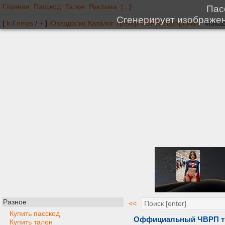
Главная
Пасскод
Талон
Реклама
[...]
[
b
/
news
/
+
]
Юзердоски
Каталог
Трекер
NSFW
Настройки
Разное
<<
Купить пасскод
Оффициальный ЧВРП т
Купить талон