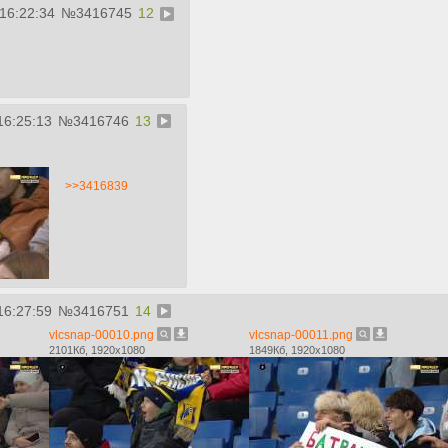
 16:22:34
№
3416745
12
16:25:13
№
3416746
13
>>3416839
16:27:59
№
3416751
14
vlcsnap-00010.png
vlcsnap-00011.png
2101Кб, 1920x1080
1849Кб, 1920x1080