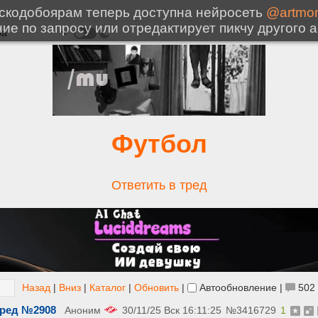
Футбол
Ответить в тред
Назад
|
Вниз
|
Каталог
|
Обновить
|
Автообновление
|
502
ред №2908
Аноним
30/11/25 Вск 16:11:25
№
3416729
1