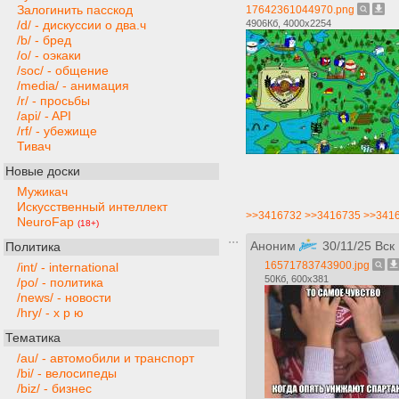
Залогинить пасскод
17642361044970.png
4906Кб, 4000x2254
/d/ - дискуссии о два.ч
/b/ - бред
/o/ - оэкаки
/soc/ - общение
/media/ - анимация
/r/ - просьбы
/api/ - API
/rf/ - убежище
Тивач
Новые доски
Мужикач
Искусственный интеллект
>>3416732
>>3416735
>>341
NeuroFap
(18+)
Аноним
30/11/25 Вск
Политика
16571783743900.jpg
/int/ - international
50Кб, 600x381
/po/ - политика
/news/ - новости
/hry/ - х р ю
Тематика
/au/ - автомобили и транспорт
/bi/ - велосипеды
/biz/ - бизнес