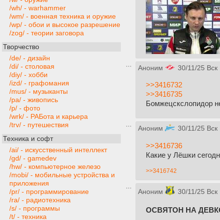
/wh/ - warhammer
/wm/ - военная техника и оружие
/wp/ - обои и высокое разрешение
/zog/ - теории заговора
Творчество
/de/ - дизайн
/di/ - столовая
Аноним
30/11/25 Вск
/diy/ - хобби
/izd/ - графомания
>>3416732
/mus/ - музыканты
>>3416735
/pa/ - живопись
Бомжецскслопидор н
/p/ - фото
/wrk/ - РАБота и карьера
/trv/ - путешествия
Аноним
30/11/25 Вск
Техника и софт
>>3416736
/ai/ - искусственный интеллект
Какие у Лёшки сегод
/gd/ - gamedev
/hw/ - компьютерное железо
>>3416742
/mobi/ - мобильные устройства и
приложения
Аноним
30/11/25 Вск
/pr/ - программирование
/ra/ - радиотехника
/s/ - программы
ОСВЯТОН НА ДЕВК
/t/ - техника