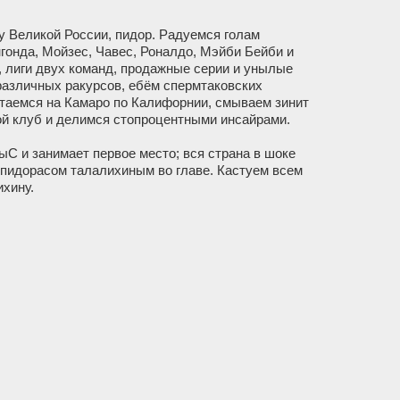
 Великой России, пидор. Радуемся голам
нгонда, Мойзес, Чавес, Роналдо, Мэйби Бейби и
, лиги двух команд, продажные серии и унылые
различных ракурсов, ебём спермтаковских
таемся на Камаро по Калифорнии, смываем зинит
вой клуб и делимся стопроцентными инсайрами.
С и занимает первое место; вся страна в шоке
с пидорасом талалихиным во главе. Кастуем всем
ихину.