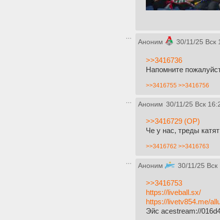
Аноним
30/11/25 Вск 
>>3416736
Напомните пожалуйст
>>3416755
>>3416756
Аноним
30/11/25 Вск 16:
>>3416729 (OP)
Че у нас, треды катя
>>3416762
>>3416763
Аноним
30/11/25 Вск
>>3416753
https://liveball.sx/
https://livetv854.me/al
Эйс acestream://016d