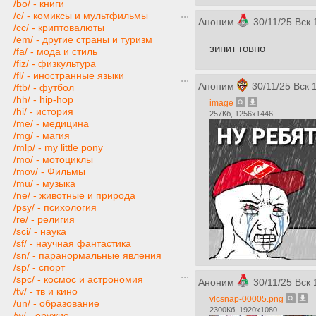
/bo/ - книги
/c/ - комиксы и мультфильмы
Аноним
30/11/25 Вск 
/cc/ - криптовалюты
/em/ - другие страны и туризм
зинит говно
/fa/ - мода и стиль
/fiz/ - физкультура
/fl/ - иностранные языки
Аноним
30/11/25 Вск 
/ftb/ - футбол
/hh/ - hip-hop
image
/hi/ - история
257Кб, 1256x1446
/me/ - медицина
/mg/ - магия
/mlp/ - my little pony
/mo/ - мотоциклы
/mov/ - Фильмы
/mu/ - музыка
/ne/ - животные и природа
/psy/ - психология
/re/ - религия
/sci/ - наука
/sf/ - научная фантастика
/sn/ - паранормальные явления
/sp/ - спорт
/spc/ - космос и астрономия
Аноним
30/11/25 Вск 
/tv/ - тв и кино
vlcsnap-00005.png
/un/ - образование
2300Кб, 1920x1080
/w/ - оружие