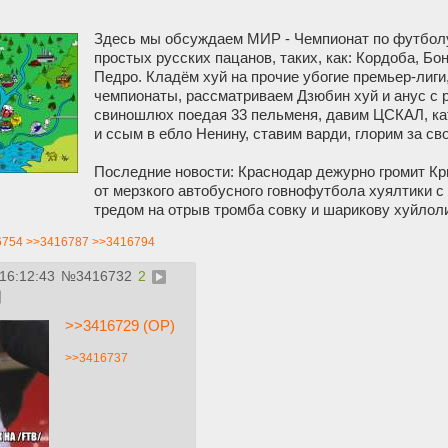
Здесь мы обсуждаем МИР - Чемпионат по футболу
простых русских пацанов, таких, как: Кордоба, Бо
Педро. Кладём хуй на прочие убогие премьер-лиги
чемпионаты, рассматриваем Дзюбин хуй и анус с 
свиношлюх поедая 33 пельменя, давим ЦСКАЛ, ка
и ссым в ебло Ненину, ставим варди, глорим за с
Последние новости: Краснодар дежурно громит Кры
от мерзкого автобусного говнофутбола хуялтики 
тредом на отрыв тромба совку и шарикову хуйлол
6754
>>3416787
>>3416794
 16:12:43
№
3416732
2
>>3416729 (OP)
>>3416737