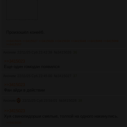
Произошёл конеёб.
>>3415026
>>3415027
>>3415028
>>3415030
>>3415046
>>3415066
>>3415069
>>3415157
Аноним
22/11/25 Суб 23:42:38
№
3415026
36
>>3415023
Еще один гомодан появился
Аноним
22/11/25 Суб 23:45:00
№
3415027
37
>>3415023
Фан айди в действии
Аноним
22/11/25 Суб 23:59:01
№
3415028
38
>>3415023
Хуя свинопидорши смелые, толпой на одного накинулись.
>>3415030