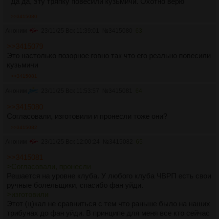
Да да, эту тряпку повесили кузьмичи. Охотно верю
>>3415080
Аноним
23/11/25 Вск 11:39:01
№
3415080
63
>>3415079
Это настолько позорное говно так что его реально повесили
кузьмичи
>>3415081
Аноним
23/11/25 Вск 11:53:57
№
3415081
64
>>3415080
Согласовали, изготовили и пронесли тоже они?
>>3415082
Аноним
23/11/25 Вск 12:00:24
№
3415082
65
>>3415081
>Согласовали, пронесли
Решается на уровне клуба. У любого клуба ЧВРП есть свои
ручные болельщики, спасибо фан уйди.
>изготовили
Этот (ц)кал не сравниться с тем что раньше было на наших
трибунах до фан уйди. В принципе для меня все кто сейчас