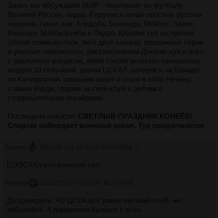
Здесь мы обсуждаем МИР - Чемпионат по футболу
Великой России, пидор. Радуемся голам простых русских
пацанов, таких, как: Кордоба, Бонгонда, Мойзес, Чавес,
Роналдо, Мэйби Бейби и Педро. Кладём хуй на прочие
убогие премьер-лиги, лиги двух команд, продажные серии
и унылые чемпионаты, рассматриваем Дзюбин хуй и анус
с различных ракурсов, ебём спермтаковских свиношлюх
поедая 33 пельменя, давим ЦСКАЛ, катаемся на Камаро
по Калифорнии, смываем зинит и ссым в ебло Ненину,
ставим варди, глорим за свой клуб и делимся
стопроцентными инсайрами.
Последние новости:
СВЕТЛЫЙ ПРАЗДНИК КОНЕЁБ!
Спартак побеждает вонючий цскал. Тур продолжается
Аноним
22/11/25 Суб 19:01:10
№
3414884
2
ЦЭЭСКАл ето вонючий кал
Аноним
22/11/25 Суб 19:02:01
№
3414886
3
Да проиграли. Но ЦСКА всё равно великий клуб, не
забывайте. А поражения бывают у всех.