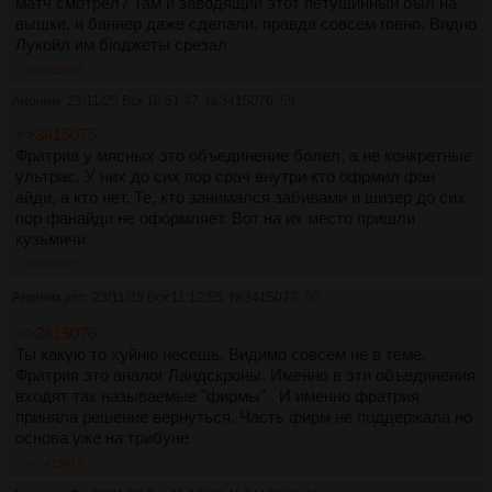
матч смотрел? Там и заводящий этот петушинный был на
вышке, и баннер даже сделали, правда совсем говно. Видно
Лукойл им бюджеты срезал
>>3415076
Аноним
23/11/25 Вск 10:51:47
№
3415076
59
>>3415075
Фратриа у мясных это объединение болел, а не конкретные
ультрас. У них до сих пор срач внутри кто офрмил фан
айди, а кто нет. Те, кто занимался забивами и шизер до сих
пор фанайди не оформляет. Вот на их место пришли
кузьмичи.
>>3415077
Аноним
23/11/25 Вск 11:12:55
№
3415077
60
>>3415076
Ты какую то хуйню несëшь. Видимо совсем не в теме.
Фратрия это аналог Ландскроны. Именно в эти объединения
входят так называемые "фирмы" . И именно фратрия
приняла решение вернуться. Часть фирм не поддержала но
основа уже на трибуне
>>3415078