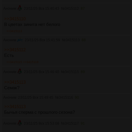
Аноним
23/11/25 Вск 15:40:43
№
3415112
87
>>3415110
В цветах зинита нет белого
>>3415113
Аноним
23/11/25 Вск 15:41:59
№
3415113
88
>>3415112
Есть
>>3415115
>>3415116
Аноним
23/11/25 Вск 15:46:40
№
3415115
89
>>3415113
Семак?
Аноним
23/11/25 Вск 15:49:45
№
3415116
90
>>3415113
Бычья сперма с прошлого сезона?
Аноним
23/11/25 Вск 15:53:08
№
3415117
91