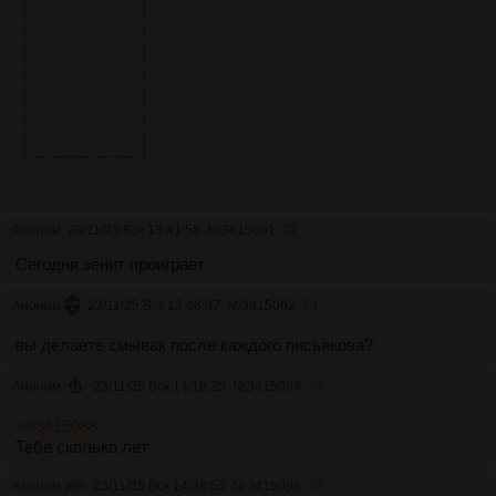
Аноним
23/11/25 Вск 13:41:58
№
3415091
72
Сегодня зенит проиграет
Аноним
23/11/25 Вск 13:46:37
№
3415092
73
вы делаете смывак после каждого письякова?
Аноним
23/11/25 Вск 14:18:25
№
3415094
74
>>3415088
Тебе сколько лет
Аноним
23/11/25 Вск 14:38:55
№
3415096
75