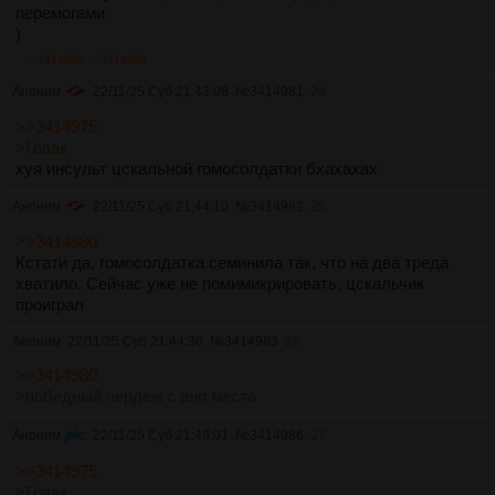
перемогами
)
>>3414982
>>3414983
Аноним
22/11/25 Суб 21:43:08
№
3414981
24
>>3414975
>Говак
хуя инсульт цскальной гомосолдатки бхахахах
Аноним
22/11/25 Суб 21:44:10
№
3414982
25
>>3414980
Кстати да, гомосолдатка семинила так, что на два треда
хватило. Сейчас уже не помимикрировать, цскальчик
проиграл
Аноним
22/11/25 Суб 21:44:30
№
3414983
26
>>3414980
>победный пердеж с вип места
Аноним
22/11/25 Суб 21:49:01
№
3414986
27
>>3414975
>Говак