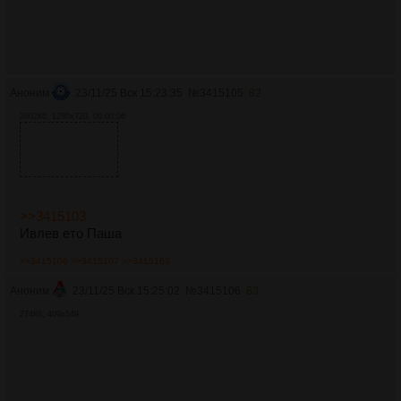
Аноним
23/11/25 Вск 15:23:35
№
3415105
82
2602Кб, 1280x720, 00:00:06
>>3415103
Ивлев ето Паша
>>3415106
>>3415107
>>3415163
Аноним
23/11/25 Вск 15:25:02
№
3415106
83
274Кб, 409x549