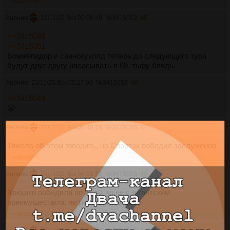
>>3415052
Аноним
23/11/25 Вск 05:08:49
№
3415052
45
>>3415049
>>3415051
Бомжепидор и свинокуколд теперь до следующего тура
будут друг другу насасывать в 69, тьфу блядь.
Аноним
23/11/25 Вск 05:27:09
№
3415053
46
>>3415049
🥱
Аноним
23/11/25 Вск 06:48:18
№
3415055
47
Тяжело об этом говорить, но Спартак победил заслуженно
>>3415058
Аноним
23/11/25 Вск 06:55:22
№
3415056
48
Хрюшки победили по делу, но не с гигантским
преимуществом, не разгромно короче
>>3415058