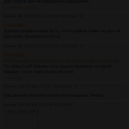
дал. Игра в мяч не оправдание нарушения.
>>3415088
>>3415127
Аноним
23/11/25 Вск 13:08:49
№
3415087
68
>>3415085
Компенсировал коням за то, что в первом тайме не дал на
Круговом. Выиграли и похуй.
Аноним
23/11/25 Вск 13:11:05
№
3415088
69
>>3415086
>И при совке подсвистывали, не тешьте себя иллюзиями
Ты ебанутый? Покажи хоть одного человека, который
говорил, что в совке было честнее.
>>3415094
Аноним
23/11/25 Вск 13:17:57
№
3415089
70
Пассивный гомосексуализм болельщиков Зенита
Аноним
23/11/25 Вск 13:22:08
№
3415090
71
1342Кб, 320x584, 00:00:49