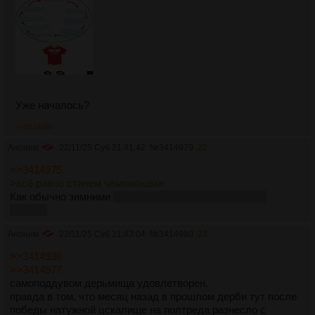
Уже началось?
>>3414980
Аноним
22/11/25 Суб 21:41:42
№
3414979
22
>>3414975
>всё равно станем чемпионами
Как обычно зимними
нет, даже здесь цскал будет не
первым
Аноним
22/11/25 Суб 21:43:04
№
3414980
23
>>3414936
>>3414977
самоподдувом дерьмища удовлетворен.
правда в том, что месяц назад в прошлом дерби тут после
победы натужной цскалище на полтреда разнесло с