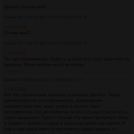
Даниил Хуесосовой
Аноним
23/11/25 Вск 16:13:14
№
3415124
98
>>3415119
Отчим твой?
Аноним
23/11/25 Вск 16:16:17
№
3415126
99
>>3415122
Ты так спрашиваешь, будто у цскала есть хоть один негр на
продажу. Ввши калеки нахуй не нужны
>>3415128
Аноним
23/11/25 Вск 16:17:11
№
3415127
100
>>3415086
Вот эти технические моменты и убивают футбол. Такое
крючкотворство и сутяжничество, выискивание
наномиллиметров, вары хуяры и прочее говно
регламентное. А в регламентах на все случаи отписки есть,
закон как дышло. Просто возьми эту непоставленную пенку
и сравни с пенкой которую в прошлом дерби поставили. И
там и там судья имел по регламенту право принять то