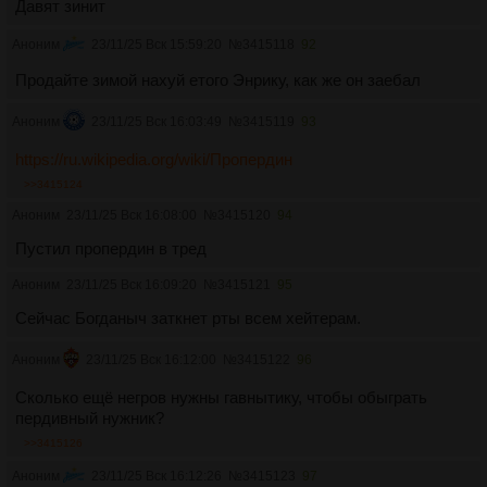
Давят зинит
Аноним
23/11/25 Вск 15:59:20
№
3415118
92
Продайте зимой нахуй етого Энрику, как же он заебал
Аноним
23/11/25 Вск 16:03:49
№
3415119
93
https://ru.wikipedia.org/wiki/Пропердин
>>3415124
Аноним
23/11/25 Вск 16:08:00
№
3415120
94
Пустил пропердин в тред
Аноним
23/11/25 Вск 16:09:20
№
3415121
95
Сейчас Богданыч заткнет рты всем хейтерам.
Аноним
23/11/25 Вск 16:12:00
№
3415122
96
Сколько ещё негров нужны гавнытику, чтобы обыграть
пердивный нужник?
>>3415126
Аноним
23/11/25 Вск 16:12:26
№
3415123
97