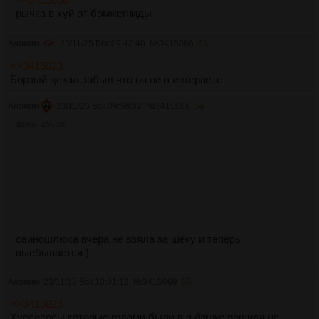
рычка в хуй от бомжегниды
Аноним
23/11/25 Вск 09:43:40
№
3415066
53
>>3415023
Борзый цскал забыл что он не в интернете
Аноним
23/11/25 Вск 09:58:32
№
3415068
54
4688Кб, 400x400
свиношлюха вчера не взяла за щеку и теперь
выёбывается )
Аноним
23/11/25 Вск 10:01:12
№
3415069
55
>>3415023
Хуесесосы которые годами были в
в движе
решили не