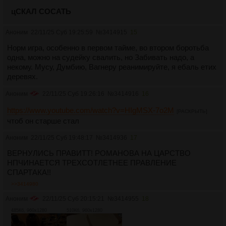
цСКАЛ СОСАТЬ
Аноним
22/11/25 Суб 19:25:59
№
3414915
15
Норм игра, особенно в первом тайме, во втором боротьба
одна, можно на судейку свалить, но Забивать надо, а
некому. Мусу, Думбию, Вагнеру реанимируйте, я ебаль етих
деревях.
Аноним
22/11/25 Суб 19:26:16
№
3414916
16
https://www.youtube.com/watch?v=HIgMSX-7o2M
[РАСКРЫТЬ]
чтоб он старше стал
Аноним
22/11/25 Суб 19:48:17
№
3414936
17
ВЕРНУЛИСЬ ПРАВИТТ! РОМАНОВА НА ЦАРСТВО
НПЧИНАЕТСЯ ТРЕХСОТЛЕТНЕЕ ПРАВЛЕНИЕ
СПАРТАКА!!
>>3414980
Аноним
22/11/25 Суб 20:15:21
№
3414955
18
485Кб, 960x1280
510Кб, 960x1280