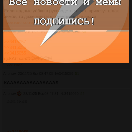
Аноним
23/11/25 Вск 06:56:33
№
3415057
49
Если жадные уёбки в руководстве опять привезут шлак
зимой, то даже мечтать о чемпионстве нехуй
>>3415058
>>3415073
Аноним
23/11/25 Вск 08:21:54
№
3415058
50
>>3415057
>>3415056
>>3415055
цсКАЛ кал💩😁🤣😁😁🤣
>>3415060
Аноним
23/11/25 Вск 08:47:05
№
3415059
51
КАААААААААААААААЛ
Аноним
23/11/25 Вск 08:47:31
№
3415060
52
1019Кб, 314x151
>>3415058