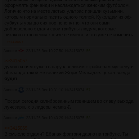
оформлять фан айди и наслаждаться женским футболом.
Логично что на месте лютых ультрас пришли кузьмичи,
которым нормально гасить одного толпой. Куколдам из оф-
субкультуры до сих пор непонятно, что они сами
добровольно отдали свои трибуны людям, которые
никакого отношения к шизе не имеют, и это уже не изменить
>>3415075
Аноним
23/11/25 Вск 10:27:50
№
3415073
56
>>3415057
думаю коням нужен в пару к великим страйкерам мусаеву и
абелардо такой же великий Жорж Мелкадзе. цскал всегда
будет
Аноним
23/11/25 Вск 10:31:10
№
3415074
57
Посрал сегодня калиброванным говнищем во славу выхода
лучезарных в лидеры чемпа 💪
Аноним
23/11/25 Вск 10:43:29
№
3415075
58
>>3415069
В смысле отдали? Ебаная фратрия давно на трибуне. Ты