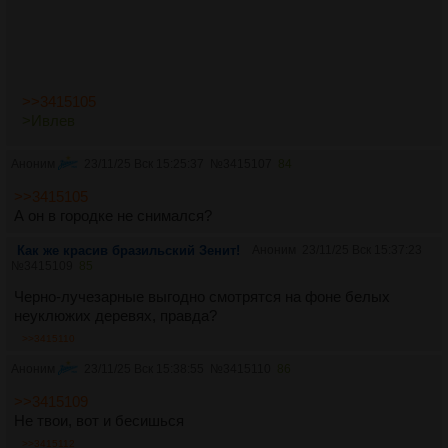
>>3415105
>Ивлев
Аноним
23/11/25 Вск 15:25:37
№
3415107
84
>>3415105
А он в городке не снимался?
Как же красив бразильский Зенит!
Аноним
23/11/25 Вск 15:37:23
№
3415109
85
Черно-лучезарные выгодно смотрятся на фоне белых
неуклюжих деревях, правда?
>>3415110
Аноним
23/11/25 Вск 15:38:55
№
3415110
86
>>3415109
Не твои, вот и бесишься
>>3415112