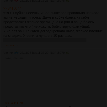
Аноним
23/11/25 Вск 11:15:23
№
3415078
61
>>3415077
это ты хуйню несешь, и чел выше все правильно написал.
актив не ходит и точка. Даже в кубке фанка из себя
представляет жалкое зрелище, а на рпл я ваще боюсь
представить что ( не хожу тк бойкотирую фан уйди).
У кб лет за 10 пиздец деградировала шиза, жалкое блеяние
на стадике. У еенита лучше в 10 раз щас.
впрочем, все еще лучше чем у камерного говнища
>>3415079
Аноним
23/11/25 Вск 11:33:20
№
3415079
62
204Кб, 1024x1280
>>3415078