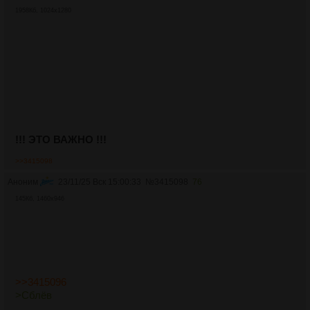
1958Кб, 1024x1280
!!! ЭТО ВАЖНО !!!
>>3415098
Аноним
23/11/25 Вск 15:00:33
№
3415098
76
145Кб, 1460x946
>>3415096
>Сблёв