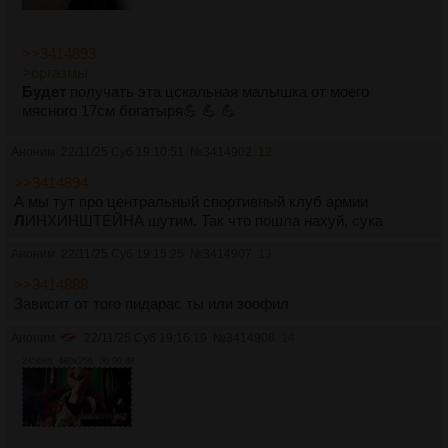
>>3414893
>оргазмы
Будет
получать эта цскальная малышка от моего
мясного 17см богатыря💪 💪 💪
Аноним
22/11/25 Суб 19:10:51
№
3414902
12
>>3414894
А мы тут про центральный спортивный клуб армии
Л
ИНХИНШТЕЙНА шутим. Так что пошла нахуй, сука
Аноним
22/11/25 Суб 19:15:25
№
3414907
13
>>3414888
Зависит от того пидарас ты или зоофил
Аноним
22/11/25 Суб 19:16:19
№
3414908
14
2456Кб, 480x256, 00:00:48