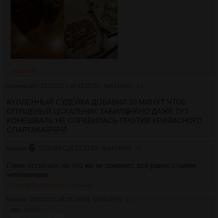
>>3414997
Аноним
22/11/25 Суб 21:07:01
№
3414967
19
КУПЛЕННЫЙ СУДЕЙКА ДОБАВИЛ 10 МИНУТ ЧТОБ
ОПУЩЕНЫЙ ЦСКАЛЬЧИК ЗАБИЛ😁🤣НО ДАЖЕ ТУТ
КОНЕШВАЛЬ НЕ СПРАВИЛАСЬ ПРОТИВ КРИЗИСНОГО
СПАРТАКА🤣🤣🤣
Аноним
22/11/25 Суб 21:31:05
№
3414975
20
Говак отскочил, но это им не поможет, всё равно станем
чемпионами
>>3414979
>>3414981
>>3414986
Аноним
22/11/25 Суб 21:34:40
№
3414977
21
46Кб, 570x600