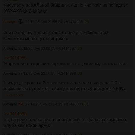
инсульт у цсКАЛьной блядины, аш по кнопкам не попадает
УАХАХА😂🤣😂😁😁
Аноним
22/11/25 Суб 21:55:24
№
3414988
28
А я не слышу больше клокотание в глорихольной,
Слишком много тут свинтаков.
Аноним
22/11/25 Суб 22:09:05
№
3414997
29
>>3414955
Нормально ты решил зарядиться эстрагеном, титькастый.
Аноним
22/11/25 Суб 22:10:50
№
3414998
30
Пиздец, пораша с 6го вип места еле-еле выиграла 1-0 с
карманным судейкой, а визгу как будто суперкубок УЕФА.
>>3415000
Аноним
22/11/25 Суб 22:14:39
№
3415000
31
>>3414998
хз, в треде только визг и перефорсы от фанатов камерного
клуба камерной армии