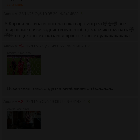
>>3414907
Аноним
22/11/25 Суб 19:05:39
№
3414889
6
У Карася лысина вспотела пока вар смотрел 🤣🤣🤣 все
нейронные связи задействовал чтоб цскальчик отмазать 🤣
🤣🤣 но цскальчик оказался просто кальчик уахахахахаха
Аноним
22/11/25 Суб 19:06:22
№
3414890
7
2050Кб, 1280x720
Цскальная гомосолдатка выёбывается бхахахах
Аноним
22/11/25 Суб 19:06:59
№
3414891
8
991Кб, 1024x559