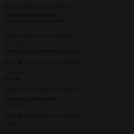
Аноним
23/11/25 Вск 15:10:08
№
3415100
77
Пари НН разгромит зенит.
Чмывака уволят до конца 25-го
>>3415101
>>3415102
Аноним
23/11/25 Вск 15:13:33
№
3415101
78
>>3415100
Отпукался красно-белой, гадёныш?
Аноним
23/11/25 Вск 15:16:45
№
3415102
79
>>3415100
Всё так
Аноним
23/11/25 Вск 15:18:54
№
3415103
80
Ивлев ето сын Ивлеевой?
>>3415105
Аноним
23/11/25 Вск 15:21:19
№
3415104
81
1802Кб, 1920x1080