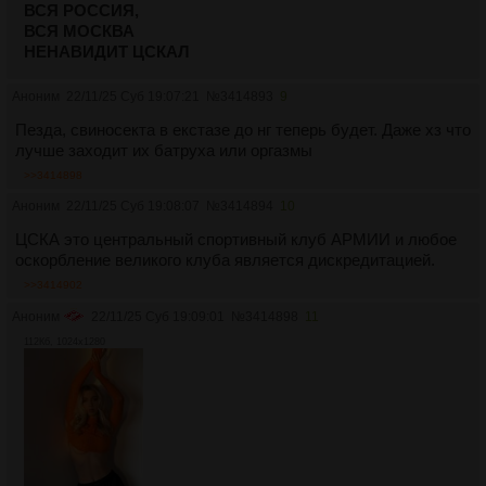
ВСЯ РОССИЯ,
ВСЯ МОСКВА
НЕНАВИДИТ ЦСКАЛ
Аноним
22/11/25 Суб 19:07:21
№
3414893
9
Пезда, свиносекта в екстазе до нг теперь будет. Даже хз что
лучше заходит их батруха или оргазмы
>>3414898
Аноним
22/11/25 Суб 19:08:07
№
3414894
10
ЦСКА это центральный спортивный клуб АРМИИ и любое
оскорбление великого клуба является дискредитацией.
>>3414902
Аноним
22/11/25 Суб 19:09:01
№
3414898
11
112Кб, 1024x1280