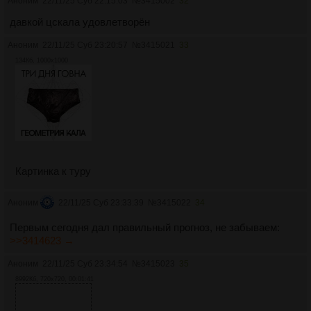
Аноним
22/11/25 Суб 22:15:03
№
3415002
32
давкой цскала удовлетворён
Аноним
22/11/25 Суб 23:20:57
№
3415021
33
134Кб, 1000x1000
Картинка к туру
Аноним
22/11/25 Суб 23:33:39
№
3415022
34
Первым сегодня дал правильный прогноз, не забываем:
>>3414623 →
Аноним
22/11/25 Суб 23:34:54
№
3415023
35
8992Кб, 720x720, 00:01:41