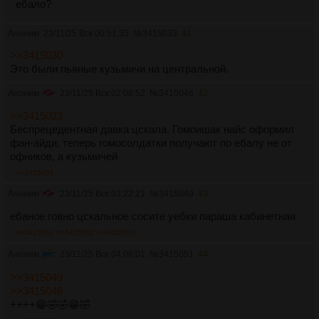
ебало?
Аноним
23/11/25 Вск 00:51:35
№
3415033
41
>>3415030
Это были пьяные кузьмичи на центральной.
Аноним
23/11/25 Вск 02:08:52
№
3415046
42
>>3415023
Беспрецедентная давка цскала. Гомоишак найс оформил
фан-айди, теперь гомосолдатки получают по ебалу не от
офников, а кузьмичей
>>3415051
Аноним
23/11/25 Вск 03:22:21
№
3415049
43
ебаное говно цскальное сосите уебки параша кабинетная
>>3415051
>>3415052
>>3415053
Аноним
23/11/25 Вск 04:06:01
№
3415051
44
>>3415049
>>3415046
++++😁🤣🤣😁🤣