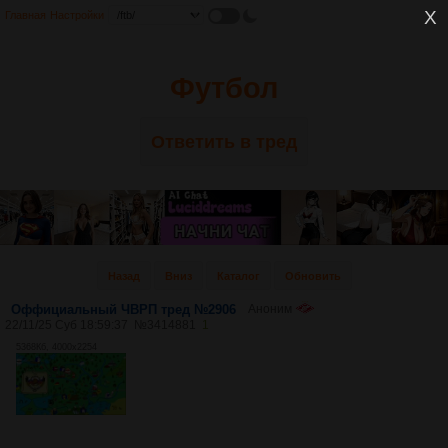
Главная
Настройки
Футбол
Ответить в тред
Назад
Вниз
Каталог
Обновить
Оффициальный ЧВРП тред №2906
Аноним
22/11/25 Суб 18:59:37
№
3414881
1
5368Кб, 4000x2254