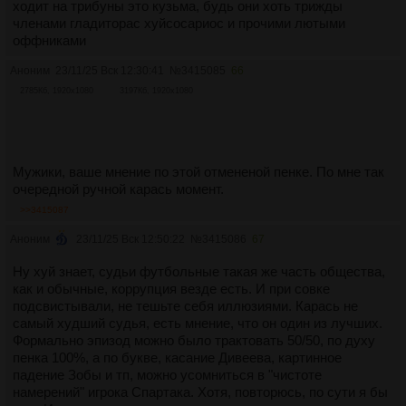
ходит на трибуны это кузьма, будь они хоть трижды
членами гладиторас хуйсосариос и прочими лютыми
оффниками
Аноним
23/11/25 Вск 12:30:41
№
3415085
66
2785Кб, 1920x1080
3197Кб, 1920x1080
Мужики, ваше мнение по этой отмененой пенке. По мне так
очередной ручной карась момент.
>>3415087
Аноним
23/11/25 Вск 12:50:22
№
3415086
67
Ну хуй знает, судьи футбольные такая же часть общества,
как и обычные, коррупция везде есть. И при совке
подсвистывали, не тешьте себя иллюзиями. Карась не
самый худший судья, есть мнение, что он один из лучших.
Формально эпизод можно было трактовать 50/50, по духу
пенка 100%, а по букве, касание Дивеева, картинное
падение Зобы и тп, можно усомниться в "чистоте
намерений" игрока Спартака. Хотя, повторюсь, по сути я бы