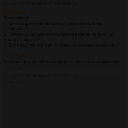
Аноним
23/11/25 Вск 00:33:38
№
3415030
39
>>3415023
Три вопроса:
1. Как там фан уйди обеспечил "безопасность на
стадионах"?
2. Почему цскальная гомосолдатка решили на трибуну
ультры Спартака?
3. Все представители кб ультры уже оформили фан.уйди?
>>3415028
С каких пор у офониках хуярить толпой стало зашкваром?
>>3415033
Аноним
23/11/25 Вск 00:46:15
№
3415031
40
236Кб, 416x437