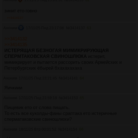
зинит ето говно
>>3414137
Аноним
17/11/25 Пнд 23:17:06
№
3414137
63
>>3414132
>>3414135
ИСТЕРЯЩАЯ БЕЗНОГАЯ МИМИКРИРУЮЩАЯ
СПЕРМТАКОВСКАЯ СВИНОШЛЮХА
истерит,
мимикрирует и пытается рассорить своих Армейских и
Петербургских ëбырей бхахахахаха
Аноним
17/11/25 Пнд 23:21:45
№
3414141
64
Яичкиии
Аноним
17/11/25 Пнд 23:59:18
№
3414153
65
Пищевик ето от слова пищать.
То есть все куколды-фаны сраптака ето истеричные
сперматаковские свиношлюхи?
Аноним
18/11/25 Втр 00:01:52
№
3414154
66