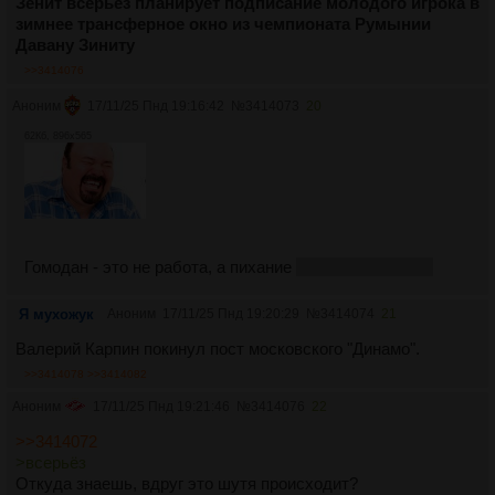
Зенит всерьёз планирует подписание молодого игрока в
зимнее трансферное окно из чемпионата Румынии
Давану Зиниту
>>3414076
Аноним
17/11/25 Пнд 19:16:42
№
3414073
20
62Кб, 896x565
Гомодан - это не работа, а пихание
дилдаков в жёппу
Я мухожук
Аноним
17/11/25 Пнд 19:20:29
№
3414074
21
Валерий Карпин покинул пост московского "Динамо".
>>3414078
>>3414082
Аноним
17/11/25 Пнд 19:21:46
№
3414076
22
>>3414072
>всерьёз
Откуда знаешь, вдруг это шутя происходит?