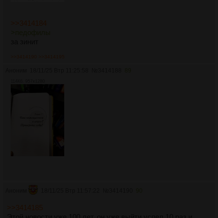
>>3414184
>педофилы
за зинит
>>3414190
>>3414195
Аноним
18/11/25 Втр 11:25:58
№
3414188
89
114Кб, 957x1280
Аноним
18/11/25 Втр 11:57:22
№
3414190
90
>>3414185
Этой новости уже 100 лет, он уже выйти успел 10 раз и