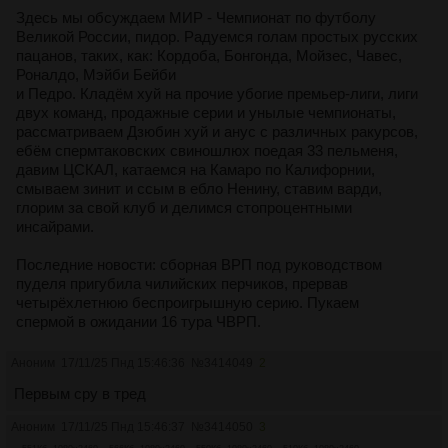
Здесь мы обсуждаем МИР - Чемпионат по футболу
Великой России, пидор. Радуемся голам простых русских
пацанов, таких, как: Кордоба, Бонгонда, Мойзес, Чавес,
Роналдо, Мэйби Бейби
и Педро. Кладём хуй на прочие убогие премьер-лиги, лиги
двух команд, продажные серии и унылые чемпионаты,
рассматриваем Дзюбин хуй и анус с различных ракурсов,
ебём спермтаковских свиношлюх поедая 33 пельменя,
давим ЦСКАЛ, катаемся на Камаро по Калифорнии,
смываем зинит и ссым в ебло Ненину, ставим варди,
глорим за свой клуб и делимся стопроцентными
инсайрами.
Последние новости: сборная ВРП под руководством
пуделя пригубила чилийских перчиков, прервав
четырёхлетнюю беспроигрышную серию. Пукаем
спермой в ожидании 16 тура ЧВРП.
Аноним
17/11/25 Пнд 15:46:36
№
3414049
2
Первым сру в тред
Аноним
17/11/25 Пнд 15:46:37
№
3414050
3