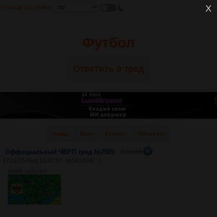
Главная
Настройки
Футбол
Ответить в тред
Назад
Вниз
Каталог
Обновить
Оффициальный ЧВРП тред №2905
Аноним
17/11/25 Пнд 15:42:57
№
3414047
1
4906Кб, 4000x2254