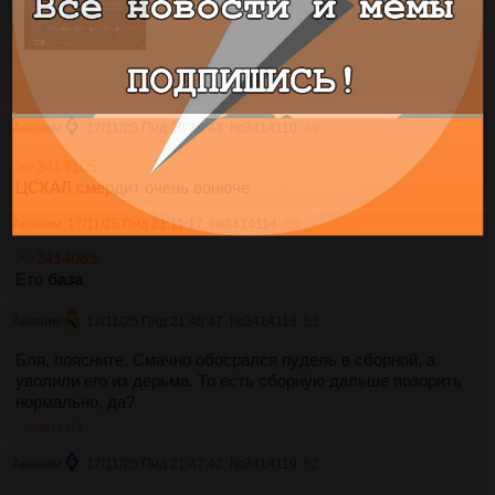
Аноним
17/11/25 Пнд 20:38:43
№
3414110
49
>>3414105
ЦСКАЛ смердит очень вонюче
Аноним
17/11/25 Пнд 21:11:17
№
3414114
50
>>3414069
Ето
база
Аноним
17/11/25 Пнд 21:45:47
№
3414118
51
Бля, поясните. Смачно обосрался пудель в сборной, а
уволили его из дерьма. То есть сборную дальше позорить
нормально, да?
>>3414119
Аноним
17/11/25 Пнд 21:47:42
№
3414119
52