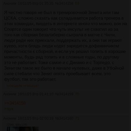
Аноним
18/11/25 Втр 01:35:35
№
3414158
69
Я честно говоря не был в тренировочной Зенита или там
ЦСКА, сложно сказать как складывается работа тренера в
этих командах, пиздеть в интернете много что можно, вон на
Спортсе один говорит что чуть инсульт не схватил из за
того как сборная безалаберно сыграла в матче с Чили,
люди ради них приехали, поддержать их, а они так играют
хуево, хотя блядь люди ходят зарядится дофаминчиком
причастности к сборной, и если уж решил топить в хорошие
моменты, будь рад топить и в сложные годы, по другому
это не работает. Тоже самое и с Динамо и с Торпедо, с
Зенитом такое же было в начале нулевых, даже в Убойной
силе стебали что Зенит опять проебывает всем, это
футбол, так это работает.
>>3414159
>>3414167
Аноним
18/11/25 Втр 01:41:10
№
3414159
70
>>3414158
>пук
Аноним
18/11/25 Втр 02:00:19
№
3414160
71
225Кб, 960x1280