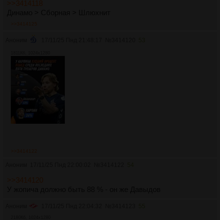
>>3414118
Динамо > Сборная > Шлюхнит
>>3414125
Аноним
17/11/25 Пнд 21:48:17
№
3414120
53
1811Кб, 1024x1280
>>3414122
Аноним
17/11/25 Пнд 22:00:02
№
3414122
54
>>3414120
У жопича должно быть 88 % - он же Давыдов
Аноним
17/11/25 Пнд 22:04:32
№
3414123
55
2180Кб, 1024x1280