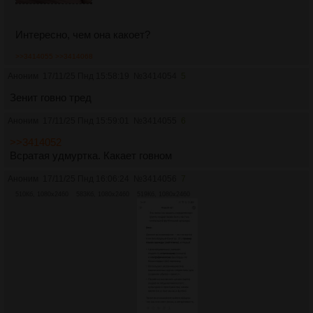
Интересно, чем она какоет?
>>3414055
>>3414068
Аноним
17/11/25 Пнд 15:58:19
№
3414054
5
Зенит говно тред
Аноним
17/11/25 Пнд 15:59:01
№
3414055
6
>>3414052
Всратая удмуртка. Какает говном
Аноним
17/11/25 Пнд 16:06:24
№
3414056
7
510Кб, 1080x2460
583Кб, 1080x2460
519Кб, 1080x2460