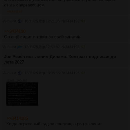
стать спартаковцем.
>>3414192
Аноним
18/11/25 Втр 12:21:35
№
3414192
91
>>3414190
Он ещё сидит и топит за свой зинитик
Аноним
18/11/25 Втр 12:53:02
№
3414194
92
Joe Peach возглавил Динамо. Контракт подписан до
лета 2027
Аноним
18/11/25 Втр 13:06:35
№
3414195
93
133Кб, 1080x792
>>3414185
Когда верховный суд за спартак, а рпц за зинит