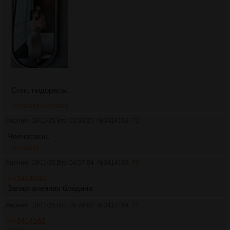
Спят, пидорасы.
>>3414163
>>3414176
Аноним
18/11/25 Втр 03:30:29
№
3414162
72
Членососы.
>>3414164
Аноним
18/11/25 Втр 04:57:04
№
3414163
73
>>3414160
Запартаченная блядина
Аноним
18/11/25 Втр 05:20:03
№
3414164
74
>>3414162