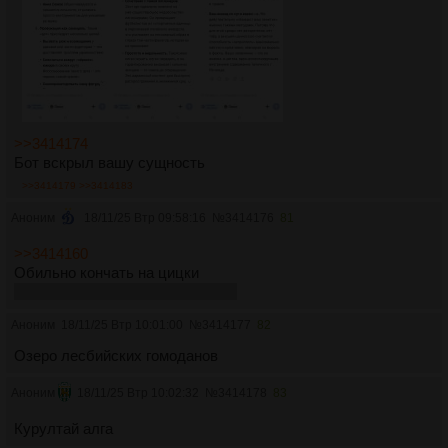
>>3414174
Бот вскрыл вашу сущность
>>3414179
>>3414183
Аноним
18/11/25 Втр 09:58:16
№
3414176
81
>>3414160
Обильно кончать на цицки
В конце предательски перДнуть
Аноним
18/11/25 Втр 10:01:00
№
3414177
82
Озеро лесбийских гомоданов
Аноним
18/11/25 Втр 10:02:32
№
3414178
83
Курултай алга