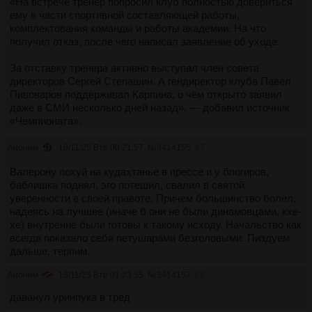
«На встрече тренер попросил клуб полностью довериться
ему в части спортивной составляющей работы,
комплектования команды и работы академии. На что
получил отказ, после чего написал заявление об уходе.
За отставку тренера активно выступал член совета
директоров Сергей Степашин. А гендиректор клуба Павел
Пивоваров поддерживал Карпина, о чём открыто заявил
даже в СМИ несколько дней назад», — добавил источник
«Чемпионата».
Аноним
18/11/25 Втр 00:21:57
№
3414155
67
Валерону похуй на кудахтанье в прессе и у блогиров,
баблишка поднял, эго потешил, свалил в святой
уверенности в своей правоте. Причем большинство болел,
надеясь на лучшее (иначе б они не были динамовцами, кхе-
хе) внутренне были готовы к такому исходу. Начальство как
всегда показало себя петушарами безголовыми. Пиздуем
дальше, терпим.
Аноним
18/11/25 Втр 01:23:55
№
3414157
68
даванул уринпука в тред