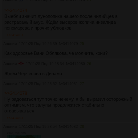
>>3414074
Выебли значит лунопопика нашего после чилийцев в
растраханый анус. Ждём высеров жопича инвалида
пономарева и прочих ублюдков
>>3414081
Аноним
17/11/25 Пнд 19:26:39
№
3414079
25
Как здоровье Вани Облякова, че молчите, кони?
Аноним
17/11/25 Пнд 19:28:34
№
3414080
26
Ждём Черчесова в Динамо
Аноним
17/11/25 Пнд 19:28:52
№
3414081
27
>>3414078
Ну радоваться тут точно нечему, я бы выразил осторожный
оптимизм, что залупы продолжатся стабильно
отсасываться
>>3414087
Аноним
17/11/25 Пнд 19:28:54
№
3414082
28
23Кб, 358x320