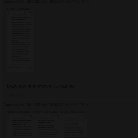
Аноним
18/11/25 Втр 09:41:54
№
3414174
79
577Кб, 1080x2460
Буду вас игнорировать, пидоры
>>3414175
Аноним
18/11/25 Втр 09:53:03
№
3414175
80
585Кб, 1080x2460
625Кб, 1080x2460
571Кб, 1080x2460