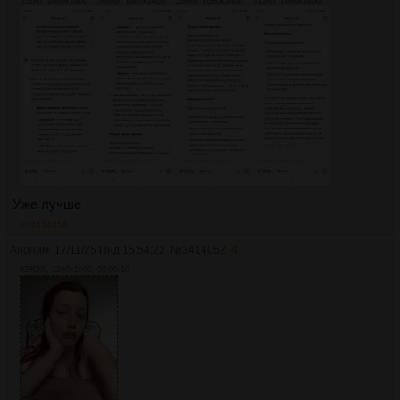
551Кб, 1080x2460
566Кб, 1080x2460
550Кб, 1080x2460
510Кб, 1080x2460
Уже лучше
>>3414056
Аноним
17/11/25 Пнд 15:54:22
№
3414052
4
8280Кб, 1260x1680, 00:00:10