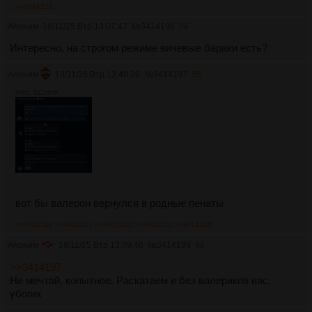
>>3414221
Аноним
18/11/25 Втр 13:07:47
№
3414196
94
Интересно, на строгом режиме вичевые бараки есть?
Аноним
18/11/25 Втр 13:40:26
№
3414197
95
64Кб, 512x506
вот бы валерон вернулся в родные пенаты
>>3414199
>>3414201
>>3414202
>>3414221
>>3414238
Аноним
18/11/25 Втр 13:49:46
№
3414199
96
>>3414197
Не мечтай, копытное. Раскатаем и без валериков вас,
убогих