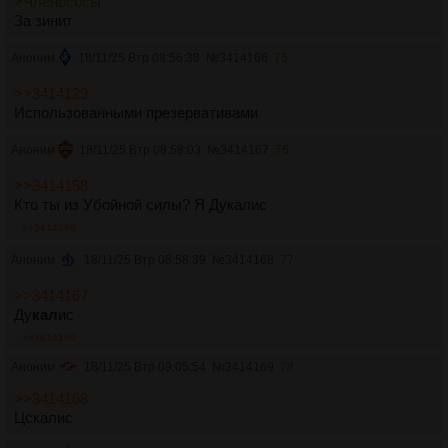
>Членососы
За зинит
Аноним
18/11/25 Втр 08:56:38
№
3414166
75
>>3414129
Использованными презервативами
Аноним
18/11/25 Втр 08:58:03
№
3414167
76
>>3414158
Кто ты из Убойной силы? Я Дукалис
>>3414168
Аноним
18/11/25 Втр 08:58:39
№
3414168
77
>>3414167
Ду
кал
ис
>>3414169
Аноним
18/11/25 Втр 09:05:54
№
3414169
78
>>3414168
Цскалис