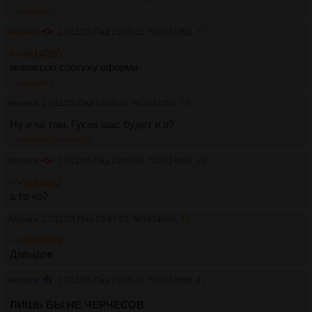
>>3414092
Аноним
17/11/25 Пнд 19:38:32
№
3414092
37
>>3414090
мимикрон спокуху оформи
>>3414094
Аноним
17/11/25 Пнд 19:38:36
№
3414093
38
Ну и чё там, Гусев щас будет и.о?
>>3414095
>>3414124
Аноним
17/11/25 Пнд 19:40:08
№
3414094
39
>>3414092
а то чо?
Аноним
17/11/25 Пнд 19:43:02
№
3414095
40
>>3414093
Давыдов
Аноним
17/11/25 Пнд 19:45:36
№
3414096
41
ЛИШЬ БЫ НЕ ЧЕРЧЕСОВ