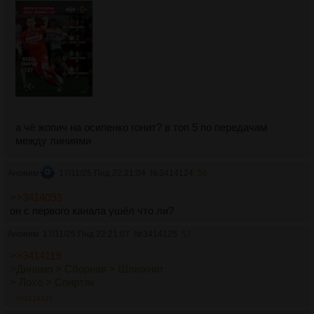
а чё жопич на осипенко гонит? в топ 5 по передачам
между линиями
Аноним
17/11/25 Пнд 22:21:04
№
3414124
56
>>3414093
он с первого канала ушёл что ли?
Аноним
17/11/25 Пнд 22:21:07
№
3414125
57
>>3414119
>Динамо > Сборная > Шлюхнит
> Лохо > Спиртяк
>>3414126