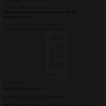
>Туповат, но при уточнениях вроде норм
характеристика Ненина при приёме в ИК-29
баахахахахахаха
Аноним
17/11/25 Пнд 16:54:12
№
3414060
10
554Кб, 1080x2460
506Кб, 1080x2460
517Кб, 1080x2460
>>3414057
Меня похвалил бот, лол
Аноним
17/11/25 Пнд 17:31:42
№
3414064
11
Насрал в рот всем блядям, постящим иишные высеры в