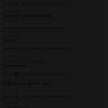
Аноним
18/11/25 Втр 10:07:56
№
3414179
84
>>3414175
Антизенитовская вакханалия
>>3414181
Аноним
18/11/25 Втр 10:15:34
№
3414181
85
>>3414179
До коле...
Аноним
18/11/25 Втр 10:27:50
№
3414183
86
>>3414175
>Театр абсурда и травли
База базовая
Аноним
18/11/25 Втр 11:00:58
№
3414184
87
Пе
Д
офилы за
Д
инамо здесь?
>>3414185
Аноним
18/11/25 Втр 11:12:47
№
3414185
88
8Кб, 563x98