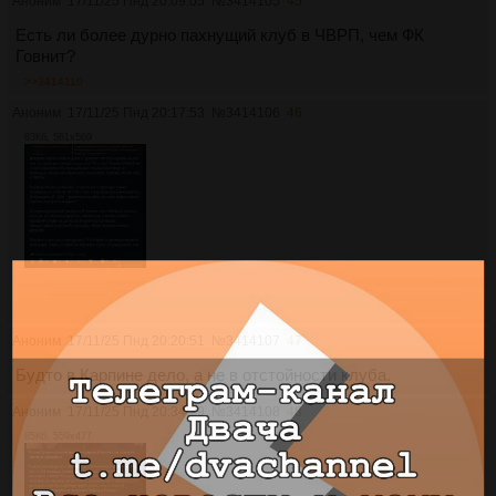
Аноним
17/11/25 Пнд 20:09:05
№
3414105
45
Есть ли более дурно пахнущий клуб в ЧВРП, чем ФК
Говнит?
>>3414110
Аноним
17/11/25 Пнд 20:17:53
№
3414106
46
83Кб, 561x569
Аноним
17/11/25 Пнд 20:20:51
№
3414107
47
Будто в Карпине дело, а не в отстойности клуба.
Аноним
17/11/25 Пнд 20:34:29
№
3414108
48
85Кб, 559x477