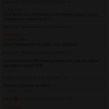
Аноним
18/11/25 Втр 13:52:02
№
3414201
97
>>3414197
Он и Черчесов у лукойловских в чёрном списке. Кстати,
спасибо что спалил чат в тг.
Аноним
18/11/25 Втр 13:54:04
№
3414202
98
>>3414197
>леван гагиев
чурки традиционно за цскал. чтят традиции.
Аноним
18/11/25 Втр 14:08:40
№
3414205
99
сё таки Спартак🤍🧡 более великий клуб чем наш говнит
малафьит спермит😥😭
>>3414230
Аноним
18/11/25 Втр 14:24:20
№
3414206
100
Как часто труханы меняете?
>>3414207
>>3414214
>>3414221
Аноним
18/11/25 Втр 14:33:43
№
3414207
101
>>3414206