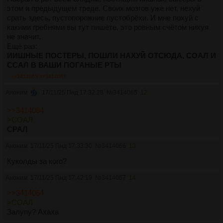
этом и предыдущем треде. Своих мозгов уже нет, нехуй
срать здесь, пустопорожние пустобрёхи. И мне похуй с
какими гребнями вы тут пишете, это ровным счётом нихуя
не значит.
Ещё раз:
ИИШНЫЕ ПОСТЕРЫ, ПОШЛИ НАХУЙ ОТСЮДА, СОАЛ И
ССАЛ В ВАШИ ПОГАНЫЕ РТЫ
>>3414065
>>3414067
Аноним
17/11/25 Пнд 17:32:28
№
3414065
12
>>3414064
>СОАЛ
СРАЛ
Аноним
17/11/25 Пнд 17:33:30
№
3414066
13
Куколды за кого?
Аноним
17/11/25 Пнд 17:42:19
№
3414067
14
>>3414064
>СОАЛ
Залупу? Ахаха