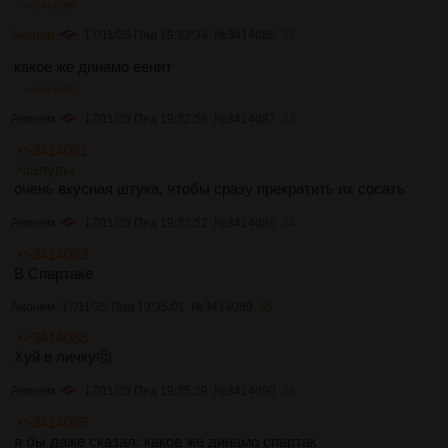
>>3414089
Аноним
17/11/25 Пнд 19:32:34
№
3414086
32
какое же динамо еенит
>>3414090
Аноним
17/11/25 Пнд 19:32:56
№
3414087
33
>>3414081
>залупы
очень вкусная штука, чтобы сразу прекратить их сосать
Аноним
17/11/25 Пнд 19:33:52
№
3414088
34
>>3414083
В Спартаке
Аноним
17/11/25 Пнд 19:35:01
№
3414089
35
>>3414085
Хуй в личку🤔
Аноним
17/11/25 Пнд 19:35:29
№
3414090
36
>>3414086
я бы даже сказал: какое же динамо спартак