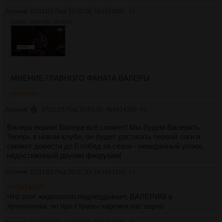
Аноним
17/11/25 Пнд 19:52:56
№
3414097
42
9201Кб, 1920x1080, 00:00:55
МНЕНИЕ ГЛАВНОГО ФАНАТА ВАЛЕРЫ
>>3414103
Аноним
17/11/25 Пнд 20:01:20
№
3414100
43
Валера верим! Валера всё сможет! Мы будем Валерить.
Теперь в новом клубе, он будет достигать первой лиги и
сможет довести до 0 побед за сезон - невиданный успех,
недостижимый другим физрукам!
Аноним
17/11/25 Пнд 20:07:33
№
3414103
44
>>3414097
Что этот жидохолоп подпëздывает, ВАЛЕРИМ в
лунопопика, но про страны-карлики вас верно