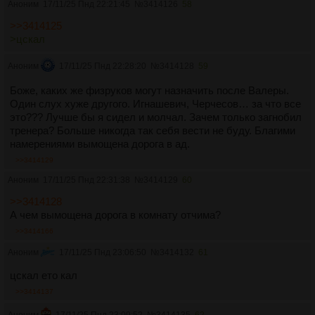
Аноним
17/11/25 Пнд 22:21:45
№
3414126
58
>>3414125
>цскал
Аноним
17/11/25 Пнд 22:28:20
№
3414128
59
Боже, каких же физруков могут назначить после Валеры.
Один слух хуже другого. Игнашевич, Черчесов… за что все
это??? Лучше бы я сидел и молчал. Зачем только загнобил
тренера? Больше никогда так себя вести не буду. Благими
намерениями вымощена дорога в ад.
>>3414129
Аноним
17/11/25 Пнд 22:31:38
№
3414129
60
>>3414128
А чем вымощена дорога в комнату отчима?
>>3414166
Аноним
17/11/25 Пнд 23:06:50
№
3414132
61
цскал ето кал
>>3414137
Аноним
17/11/25 Пнд 23:09:52
№
3414135
62