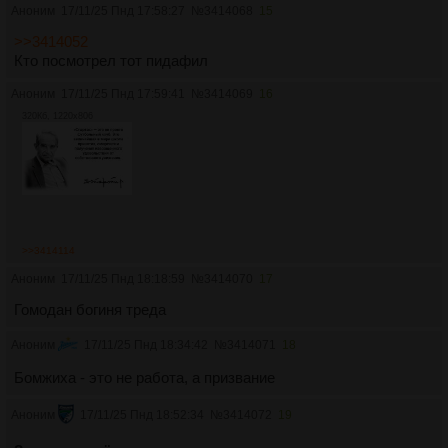
Аноним
17/11/25 Пнд 17:58:27
№
3414068
15
>>3414052
Кто посмотрел тот пидафил
Аноним
17/11/25 Пнд 17:59:41
№
3414069
16
320Кб, 1220x806
>>3414114
Аноним
17/11/25 Пнд 18:18:59
№
3414070
17
Гомодан богиня треда
Аноним
17/11/25 Пнд 18:34:42
№
3414071
18
Бомжиха - это не работа, а призвание
Аноним
17/11/25 Пнд 18:52:34
№
3414072
19