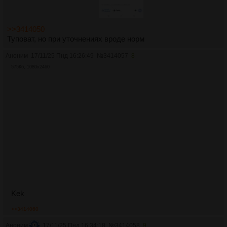
>>3414050
Туповат, но при уточнениях вроде норм
Аноним
17/11/25 Пнд 16:26:49
№
3414057
8
575Кб, 1080x2460
Kek
>>3414060
Аноним
17/11/25 Пнд 16:34:18
№
3414058
9