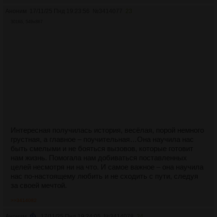
Аноним
17/11/25 Пнд 19:23:56
№
3414077
23
301Кб, 549x867
Интересная получилась история, весёлая, порой немного
грустная, а главное – поучительная…Она научила нас
быть смелыми и не бояться вызовов, которые готовит
нам жизнь. Помогала нам добиваться поставленных
целей несмотря ни на что. И самое важное – она научила
нас по-настоящему любить и не сходить с пути, следуя
за своей мечтой.
>>3414082
Аноним
17/11/25 Пнд 19:24:05
№
3414078
24