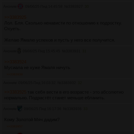
Аноним
09/06/25 Пнд 14:45:58
№
3383927
30
>>3383925
Лол. Бля. Сколько ненависти по отношению к подростку.
Охуеть.
Желаю Ямалю успехов и пусть у него все получится.
Аноним
09/06/25 Пнд 15:45:45
№
3383931
31
>>3383924
Мусиала не хуже Ямаля ничуть
>>3383939
Аноним
09/06/25 Пнд 16:03:32
№
3383932
32
>>3383925
так себя вести в его возрасте - это абсолютно
нормально. Подрастёт станет меньше ебланить.
Аноним
09/06/25 Пнд 16:17:36
№
3383936
33
Кому Золотой Мяч дадим?
>>3383957