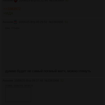
Аноним
10/06/25 Втр 01:32:44
№
3383989
50
>>3383972
>МДА
Аноним
10/06/25 Втр 06:29:52
№
3383996
51
83Кб, 777x934
думаю будет не самый поганый матч, можно глянуть
Аноним
10/06/25 Втр 09:37:48
№
3383998
52
3739Кб, 1024x576, 00:00:24