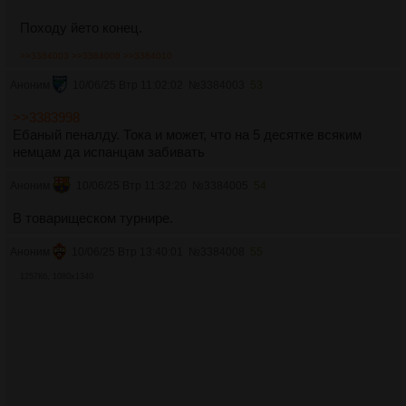
Походу йето конец.
>>3384003
>>3384008
>>3384010
Аноним
10/06/25 Втр 11:02:02
№
3384003
53
>>3383998
Ебаный пеналду. Тока и может, что на 5 десятке всяким
немцам да испанцам забивать
Аноним
10/06/25 Втр 11:32:20
№
3384005
54
В товарищеском турнире.
Аноним
10/06/25 Втр 13:40:01
№
3384008
55
1257Кб, 1080x1340