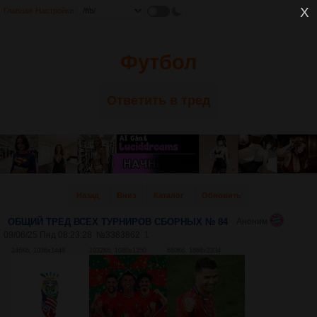
Главная
Настройки
Футбол
Ответить в тред
Назад
Вниз
Каталог
Обновить
ОБЩИЙ ТРЕД ВСЕХ ТУРНИРОВ СБОРНЫХ № 84
Аноним
09/06/25 Пнд 08:23:28
№
3383862
1
246Кб, 1036x1448
1032Кб, 1080x1350
680Кб, 1868x2334