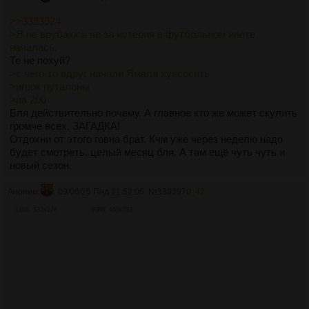
>>3383924
>Я не врубаюсь че за истерия в футбольном инете
началась.
Те не похуй?
>с чего-то вдруг начали Ямаля хуесосить
>игрок путалоны
>па 200
Бля действительно почему. А главное кто же может скулить
громче всех. ЗАГАДКА!
Отдохни от этого говна брат. Кчм уже через неделю надо
будет смотреть, целый месяц бля. А там ещё чуть чуть и
новый сезон.
Аноним
09/06/25 Пнд 21:52:06
№
3383970
42
13Кб, 537x176
90Кб, 455x781