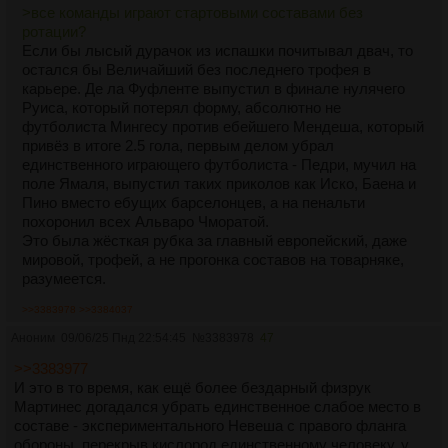
>все команды играют стартовыми составами без
ротации?
Если бы лысый дурачок из испашки почитывал двач, то
остался бы Величайший без последнего трофея в
карьере. Де ла Фуфленте выпустил в финале нулячего
Руиса, который потерял форму, абсолютно не
футболиста Мингесу против ебейшего Мендеша, который
привёз в итоге 2.5 гола, первым делом убрал
единственного играющего футболиста - Педри, мучил на
поле Ямаля, выпустил таких приколов как Иско, Баена и
Пино вместо ебущих барселонцев, а на пенальти
похоронил всех Альваро Чморатой.
Это была жёсткая рубка за главный европейский, даже
мировой, трофей, а не прогонка составов на товарняке,
разумеется.
>>3383978
>>3384037
Аноним
09/06/25 Пнд 22:54:45
№
3383978
47
>>3383977
И это в то время, как ещё более бездарный физрук
Мартинес догадался убрать единственное слабое место в
составе - экспериментального Невеша с правого фланга
обороны, перекрыв кислород единственному человеку, у