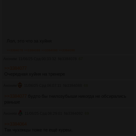
Лол, это что за хуйня
>>3384078
>>3384088
>>3384096
>>3384098
Аноним
11/06/25 Срд 00:33:32
№
3384078
67
>>3384077
Очередная хуйня на тренере
Аноним
11/06/25 Срд 06:07:11
№
3384088
68
>>3384077
будто бы гнилозубыши никогда не обсирались
раньше
Аноним
11/06/25 Срд 06:29:01
№
3384092
69
>>3384064
Так чухонцы тоже те ещё курвы.