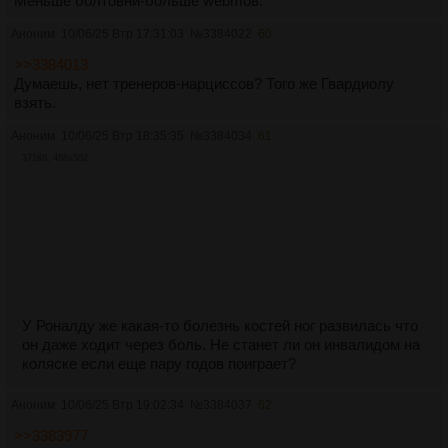
Меньше болтовни-больше webmoв.
Аноним
10/06/25 Втр 17:31:03
№
3384022
60
>>3384013
Думаешь, нет тренеров-нарциссов? Того же Гвардиолу
взять.
Аноним
10/06/25 Втр 18:35:35
№
3384034
61
371Кб, 468x502
У Роналду же какая-то болезнь костей ног развилась что
он даже ходит через боль. Не станет ли он инвалидом на
коляске если еще пару годов поиграет?
Аноним
10/06/25 Втр 19:02:34
№
3384037
62
>>3383977