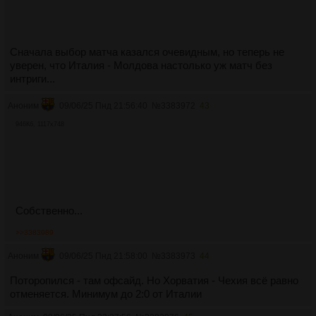
Сначала выбор матча казался очевидным, но теперь не
уверен, что Италия - Молдова настолько уж матч без
интриги...
Аноним
09/06/25 Пнд 21:56:40
№
3383972
43
946Кб, 1117x748
Собственно...
>>3383989
Аноним
09/06/25 Пнд 21:58:00
№
3383973
44
Поторопился - там офсайд. Но Хорватия - Чехия всё равно
отменяется. Минимум до 2:0 от Италии