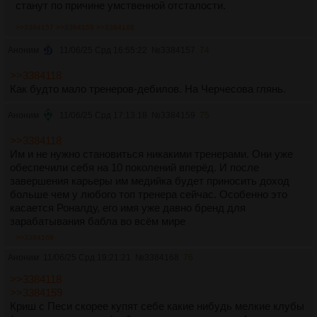
станут по причине умственной отсталости.
>>3384157
>>3384159
>>3384168
Аноним
11/06/25 Срд 16:55:22
№
3384157
74
>>3384118
Как будто мало тренеров-дебилов. На Черчесова глянь.
Аноним
11/06/25 Срд 17:13:18
№
3384159
75
>>3384118
Им и не нужно становиться никакими тренерами. Они уже
обеспечили себя на 10 поколений вперёд. И после
завершения карьеры им медийка будет приносить доход
больше чем у любого топ тренера сейчас. Особенно это
касается Роналду, его имя уже давно бренд для
зарабатывания бабла во всём мире
>>3384168
Аноним
11/06/25 Срд 19:21:21
№
3384168
76
>>3384118
>>3384159
Криш с Песи скорее купят себе какие нибудь мелкие клубы