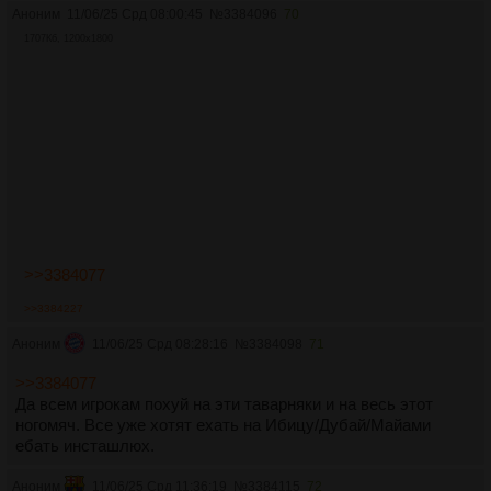
Аноним
11/06/25 Срд 08:00:45
№
3384096
70
1707Кб, 1200x1800
>>3384077
>>3384227
Аноним
11/06/25 Срд 08:28:16
№
3384098
71
>>3384077
Да всем игрокам похуй на эти таварняки и на весь этот
ногомяч. Все уже хотят ехать на Ибицу/Дубай/Майами
ебать инсташлюх.
Аноним
11/06/25 Срд 11:36:19
№
3384115
72