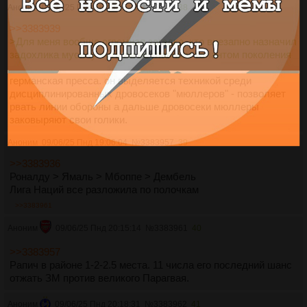
Аноним
09/06/25 Пнд 16:43:26
№
3383942
38
>>3383939
>Для меня вообще огромная загадка, кто внезапно назначил
задохлика мусилу чуть ли не главным талантом поколения
германская пресса. он выделяется техникой среди
дисциплинированных дровосеков "мюллеров" - позволяет
рвать линии обороны а дальше дровосеки мюллеры
заковыряют свои голики.
Аноним
09/06/25 Пнд 19:06:04
№
3383957
39
>>3383936
Роналду > Ямаль > Мбоппе > Дембель
Лига Наций все разложила по полочкам
>>3383961
Аноним
09/06/25 Пнд 20:15:14
№
3383961
40
>>3383957
Рапич в районе 1-2-2.5 места. 11 числа его последний шанс
отжать ЗМ против великого Парагвая.
Аноним
09/06/25 Пнд 20:18:31
№
3383962
41