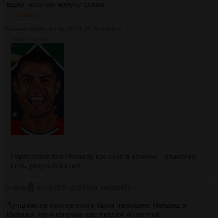
вдруг получил минуту славы.
>>3383882
Аноним
09/06/25 Пнд 08:51:31
№
3383871
6
780Кб, 1074x1851
Португалия без Роналду как секс в резинке - движение
есть, результата нет
Аноним
09/06/25 Пнд 08:58:54
№
3383873
7
Лучшими на поляне опять были парижане: Мендеш и
Витинья. Ну и конечно наш пиздюк 40-летний