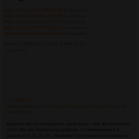
https://youtu.be/hhuWdlNu3mE
[РАСКРЫТЬ]
https://youtu.be/m9xuf9ZSZlU
[РАСКРЫТЬ]
https://youtu.be/Su_tycrZMA4
[РАСКРЫТЬ]
https://youtu.be/PfAFQ9gbYpg
[РАСКРЫТЬ]
https://youtu.be/Gqeg8bPHhf8
[РАСКРЫТЬ]
Аноним
11/06/25 Срд 12:14:10
№
3384118
73
95Кб, 570x570
>>3384013
>Криш нарцисс, его ебнутый характер помешает ему в
тренерстве
криша и месси объединяет одна вещь - вне футбольного
поля оба они буквально дурачки, остановившиеся в
развитии в 15-16 лет. никакими тренерами они никогда не