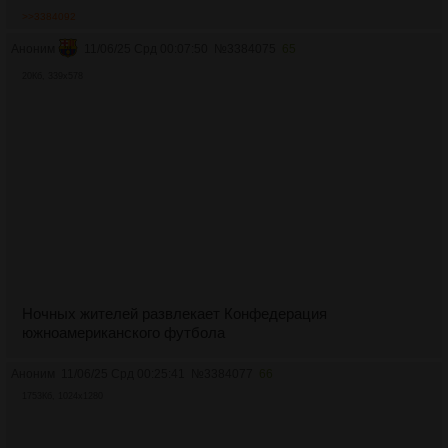
>>3384092
Аноним
11/06/25 Срд 00:07:50
№
3384075
65
20Кб, 339x578
Ночных жителей развлекает Конфедерация
южноамериканского футбола
Аноним
11/06/25 Срд 00:25:41
№
3384077
66
1753Кб, 1024x1280