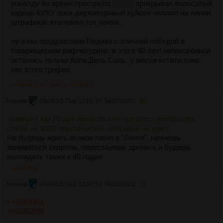
роналду во время прострела
и гола
прикрывал волосатый
карлан КУКУ пока двухметровый хуйсен чиллил на линии
штрафной. кто понял тот понял.
ну а мы поздравляем Педика с эпичной победой в
товарищеском рофлотурике. и это в 40 лет! непокорённой
осталась только Копа Дель Соль. у месси кстати тоже
нет этого трофея.
>>3383902
>>3383904
>>3383976
Аноним
09/06/25 Пнд 12:06:16
№
3383901
18
>смешно как Педик изо всех сил пытается изобразить
слёзы но 1000 пластических операций не дают
Не будешь жрать всякое говно в "Ленте", начнешь
заниматься спортом, перестанешь дрочить и будешь
выглядеть также к 40 годам
>>3383902
Аноним
09/06/25 Пнд 12:06:53
№
3383902
19
>>3383901
>>3383898