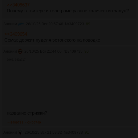
>>3409637
Почему в твитере и телеграме разное количество залуп?
Аноним
26/10/25 Вск 20:57:46
№
3409723
89
>>3409654
Семак держит пуделя эстонского на поводке
Аноним
26/10/25 Вск 21:44:00
№
3409735
90
59Кб, 645x717
название стрижки?
>>3409738
>>3409749
Аноним
26/10/25 Вск 21:58:32
№
3409738
91