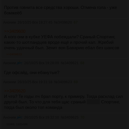
Против говнита все средства хороши. Отмена гола - уже
бомжеëб
Аноним
26/10/25 Вск 19:27:45
№
3409620
67
>>3409600
А кого они в кубке УЕФА побеждали? Сраный Спортинг,
каких-то шотландцев вроде ещё и прочий кал. Жребий
очень удачный был. Зенит вон Баварию ебал без шансов
>>3409623
Аноним
26/10/25 Вск 19:28:09
№
3409621
68
Где офсайд, они ебанутые?
Аноним
26/10/25 Вск 19:31:18
№
3409623
69
>>3409620
И что? Те годы лч брал порту, к примеру. Тогда расклад сил
другой был. То что для тебя щас сраный
твенте
Спортинг,
тогда был около топ команда
Аноним
26/10/25 Вск 19:32:10
№
3409625
70
1118Кб, 1335x688