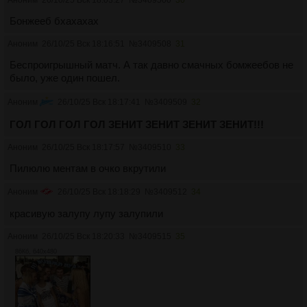
Бонжееб бхахахах
Аноним
26/10/25 Вск 18:16:51
№
3409508
31
Беспроигрышный матч. А так давно смачных бомжеебов не
было, уже один пошел.
Аноним
26/10/25 Вск 18:17:41
№
3409509
32
ГОЛ ГОЛ ГОЛ ГОЛ ЗЕНИТ ЗЕНИТ ЗЕНИТ ЗЕНИТ!!!
Аноним
26/10/25 Вск 18:17:57
№
3409510
33
Пилюлю ментам в очко вкрутили
Аноним
26/10/25 Вск 18:18:29
№
3409512
34
красивую залупу лупу залупили
Аноним
26/10/25 Вск 18:20:33
№
3409515
35
86Кб, 640x480