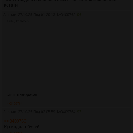
кстати
Аноним
27/10/25 Пнд 01:29:13
№
3409763
96
376Кб, 1280x2275
спят пидорасы
>>3409764
Аноним
27/10/25 Пнд 02:05:59
№
3409764
97
>>3409763
Крокодил ебучий