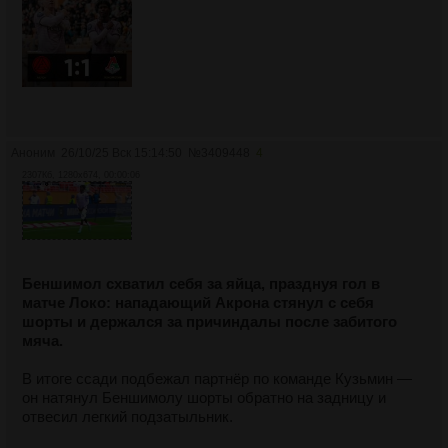
Аноним
26/10/25 Вск 15:14:50
№
3409448
4
2307Кб, 1280x674, 00:00:06
Беншимол схватил себя за яйца, празднуя гол в
матче Локо: нападающий Акрона стянул с себя
шорты и держался за причиндалы после забитого
мяча.
В итоге ссади подбежал партнёр по команде Кузьмин —
он натянул Беншимолу шорты обратно на задницу и
отвесил легкий подзатыльник.