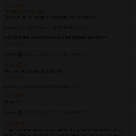
>>3409735
>название стрижки
"вертел на хую вашу негритянскую помойку"
Аноним
26/10/25 Вск 21:58:48
№
3409739
92
НО КАК ЖЕ ХОРОШ БЫЛ СЕГОДНЯ ЗЕНИТ!!!
>>3409743
Аноним
26/10/25 Вск 22:15:42
№
3409743
93
>>3409739
Мы тут на трапиков дрочим
>>3409759
Аноним
26/10/25 Вск 22:59:09
№
3409749
94
>>3409735
Уцышка
Аноним
27/10/25 Пнд 00:21:51
№
3409759
95
>>3409743
Пока ты дрочишь на трапиков, я в нашёл куколд-пару в
ЧВРП треде и няшился с ними. Чел за Спартак болеет