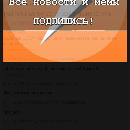
Аноним
26/10/25 Вск 19:20:16
№
3409598
56
ГОЛ ГОЛ ГОЛ ГОЛ ЗЕНИТ ЗЕНИТ ЗЕНИТ ЗЕНИТ!!!
Аноним
26/10/25 Вск 19:20:55
№
3409600
57
>>3409595
Если бы ЦСКА покупал свои чемпионства, они бы ек не
выиграли
>>3409607
>>3409620
Аноним
26/10/25 Вск 19:21:43
№
3409603
58
Лол что, свистка не было, какая нахуй отмена?
>>3409610
Аноним
26/10/25 Вск 19:22:21
№
3409605
59
Эх, такой гол эпический
Аноним
26/10/25 Вск 19:22:30
№
3409606
60
Что бля?
Аноним
26/10/25 Вск 19:23:18
№
3409607
61