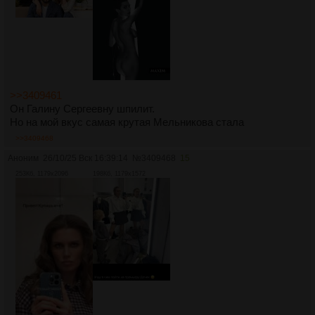
>>3409461
Он Галину Сергеевну шпилит.
Но на мой вкус самая крутая Мельникова стала
>>3409468
Аноним
26/10/25 Вск 16:39:14
№
3409468
15
253Кб, 1179x2096
198Кб, 1179x1572