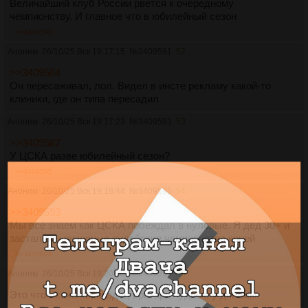
Величайший клуб России рвется к очередному
чемпионству. И главное что в юбилейный сезон
>>3409593
Аноним
26/10/25 Вск 19:17:15
№
3409591
52
>>3409564
Он пересаживал, лол. Видел в инсте рекламу какой-то
клиники, где он типа пересадил
Аноним
26/10/25 Вск 19:17:23
№
3409593
53
>>3409587
У ЦСКА разве юбилейный сезон?
>>3409595
Аноним
26/10/25 Вск 19:18:44
№
3409595
54
>>3409593
Мы все знаем как ЦСКА побеждал в нулевые. Я дед 30+ и
застал все позорные судейские чемпионства коней
>>3409600
Аноним
26/10/25 Вск 19:20:00
№
3409597
55
Это что бхахахах пиздец вратари чудные у динамы