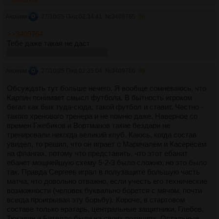
>>3409765
Аноним
27/10/25 Пнд 02:34:41
№
3409765
98
>>3409764
Тебе даже такая не даст
да-да, даже пердеж занюхать
Аноним
27/10/25 Пнд 02:35:04
№
3409766
99
Обсуждать тут больше нечего. Я вообще сомневаюсь, что
Карпин понимает смысл футбола. В бытность игроком
бегал как бык туда-сюда, такой футбол и ставит. Честно -
такого хренового тренера и не помню даже. Наверное со
времен Гжебиков и Вортманов такие бездари не
тренировали некогда великий клуб. Каюсь, когда состав
увидел, то решил, что он играет с Маричалем и Касересем
на флангах, потому что представить, что этот ебанат
ебанет мощнейшую схему 5-2-3 было сложно, но это было
так. Правда Сергеев играл в полузащите большую часть
матча, что довольно отважно, если учесть его технические
возможности (человек буквально борется с мячом, почти
всегда проигрывая эту борьбу). Короче, в стартовом
составе только вратарь, центральные защитники, Глебов,
Тюкавин и Бителло были на своих позициях. Остальные