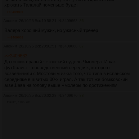
хрюкать Талалай поменьше будет
>>3409801
Аноним
26/10/25 Вск 19:58:21
№
3409663
86
Валера хороший мужик, но ужасный тренер
>>3409668
Аноним
26/10/25 Вск 20:01:51
№
3409668
87
>>3409663
Да гопник сраный эстонский пудель Чмолера. И как
футболист - посредственный середняк, которого
возвеличили с Мостовым из-за того, что типа в испанском
середняке в швитых 90-х играл. А так тот же бомжовский
arseШава на голову выше Чмолеры по достижениям
Аноним
26/10/25 Вск 20:02:28
№
3409670
88
1591Кб, 1280x984