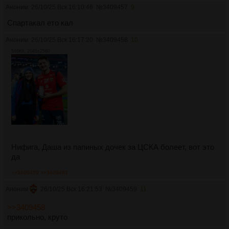
Аноним
26/10/25 Вск 16:10:46
№
3409457
9
Спартакал ето кал
Аноним
26/10/25 Вск 16:17:20
№
3409458
10
546Кб, 2048x2560
Нифига, Даша из папиных дочек за ЦСКА болеет, вот это
да
>>3409459
>>3409461
Аноним
26/10/25 Вск 16:21:53
№
3409459
11
>>3409458
прикольно, круто