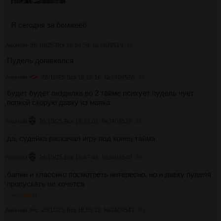
Я сегодня за бомжеёб
Аноним
26/10/25 Вск 18:24:59
№
3409519
36
Пудель догавкался
Аноним
26/10/25 Вск 18:26:16
№
3409520
37
будет будет пиздилка во 2 тайме психует пудель чует
попкой скорую давку из маяка
Аноним
26/10/25 Вск 18:32:02
№
3409528
38
да, судейка раскачал игру под конец тайма
Аноним
26/10/25 Вск 18:47:46
№
3409540
39
балин и классико посмотреть интересно, но и давку пуделя
пропускать не хочется
>>3409541
Аноним
26/10/25 Вск 18:50:12
№
3409541
40