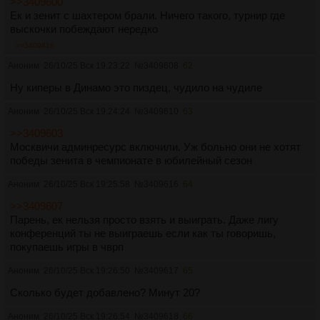
>>3409600
Ек и зенит с шахтером брали. Ничего такого, турнир где
выскочки побеждают нередко
>>3409616
Аноним
26/10/25 Вск 19:23:22
№
3409608
62
Ну киперы в Динамо это пиздец, чудило на чудиле
Аноним
26/10/25 Вск 19:24:24
№
3409610
63
>>3409603
Москвичи админресурс включили. Уж больно они не хотят
победы зенита в чемпионате в юбилейный сезон
Аноним
26/10/25 Вск 19:25:58
№
3409616
64
>>3409607
Парень, ек нельзя просто взять и выиграть. Даже лигу
конференций ты не выиграешь если как ты говоришь,
покупаешь игры в чврп
Аноним
26/10/25 Вск 19:26:50
№
3409617
65
Сколько будет добавлено? Минут 20?
Аноним
26/10/25 Вск 19:26:54
№
3409618
66