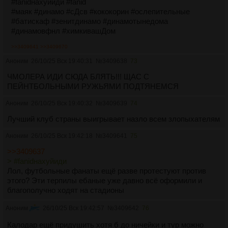
#fanidнахуйиди #fanid
#маяк #динамо #сДсв #кококорин #ослепительные
#батискаф #зенитдинамо #динамотынедома
#динамовфнл #химкивашДом
>>3409641
>>3409670
Аноним
26/10/25 Вск 19:40:31
№
3409638
73
ЧМОЛЕРА ИДИ СЮДА БЛЯТЬ!!! ЩАС С
ПЕЙНТБОЛЬНЫМИ РУЖЬЯМИ ПОДТЯНЕМСЯ
Аноним
26/10/25 Вск 19:40:32
№
3409639
74
Лучший клуб страны выигрывает назло всем злопыхателям
Аноним
26/10/25 Вск 19:42:18
№
3409641
75
>>3409637
> #fanidнахуйиди
Лол, футбольные фанаты ещё разве протестуют против
этого? Эти терпилы ебаные уже давно всё оформили и
благополучно ходят на стадионы
Аноним
26/10/25 Вск 19:42:57
№
3409642
76
Калодар ещё придушить хотя б до ничейки и тур можно