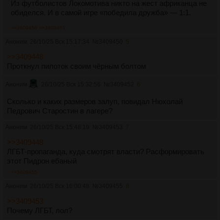
Из футболистов Локомотива никто на жест африканца не
обиделся. И в самой игре «победила дружба» — 1:1.
>>3409450
>>3409453
Аноним
26/10/25 Вск 15:17:34
№
3409450
5
>>3409448
Проткнул пилоток своим чëрным болтом
Аноним
26/10/25 Вск 15:32:56
№
3409452
6
Сколько и каких размеров залуп, повидал Нюхолай
Педрович Старостин в лагере?
Аноним
26/10/25 Вск 15:48:19
№
3409453
7
>>3409448
ЛГБТ-пропаганда, куда смотрят власти? Расформировать
этот Пидрон ебаный
>>3409455
Аноним
26/10/25 Вск 16:00:48
№
3409455
8
>>3409453
Почему ЛГБТ, лол?