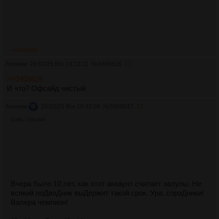
>>3409626
Аноним
26/10/25 Вск 19:33:11
№
3409626
71
>>3409625
И что? Офсайд чистый
Аноним
26/10/25 Вск 19:40:08
№
3409637
72
113Кб, 1290x949
Вчера было 10 лет, как этот аккаунт считает залупы. Не
всякий поДвоДник выДержит такой срок. Ура, сораДники!
Валера чемпион!