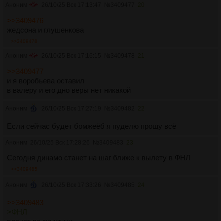
Аноним
26/10/25 Вск 17:13:47
№
3409477
20
>>3409476
жедсона и глушенкова
>>3409478
Аноним
26/10/25 Вск 17:16:15
№
3409478
21
>>3409477
и я воробьева оставил
в валеру и его дно веры нет никакой
Аноним
26/10/25 Вск 17:27:19
№
3409482
22
Если сейчас будет бомжеёб я пуделю прощу всё
Аноним
26/10/25 Вск 17:28:26
№
3409483
23
Сегодня динамо станет на шаг ближе к вылету в ФНЛ
>>3409485
Аноним
26/10/25 Вск 17:33:26
№
3409485
24
>>3409483
>ФНЛ