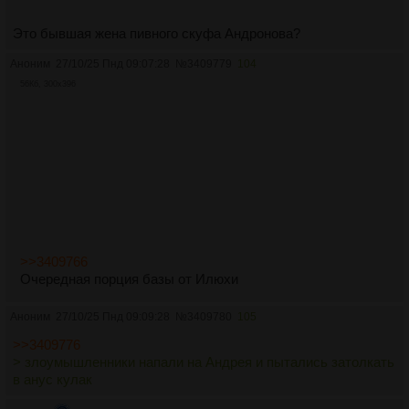
Это бывшая жена пивного скуфа Андронова?
Аноним
27/10/25 Пнд 09:07:28
№
3409779
104
56Кб, 300x396
>>3409766
Очередная порция базы от Илюхи
Аноним
27/10/25 Пнд 09:09:28
№
3409780
105
>>3409776
> злоумышленники напали на Андрея и пытались затолкать
в анус кулак