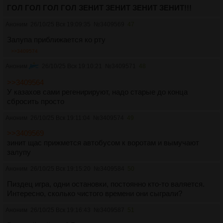
ГОЛ ГОЛ ГОЛ ГОЛ ЗЕНИТ ЗЕНИТ ЗЕНИТ ЗЕНИТ!!!
Аноним
26/10/25 Вск 19:09:35
№
3409569
47
Залупа приближается ко рту
>>3409574
Аноним
26/10/25 Вск 19:10:21
№
3409571
48
>>3409564
У казахов сами регенирируют, надо старые до конца
сбросить просто
Аноним
26/10/25 Вск 19:11:04
№
3409574
49
>>3409569
зинит щас прижмется автобусом к воротам и вымучают
залупу
Аноним
26/10/25 Вск 19:15:20
№
3409584
50
Пиздец игра, одни остановки, постоянно кто-то валяется.
Интересно, сколько чистого времени они сыграли?
Аноним
26/10/25 Вск 19:16:43
№
3409587
51