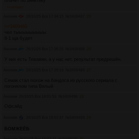
плачет по зинитику
>>3409487
Аноним
26/10/25 Вск 17:34:15
№
3409487
25
>>3409485
чел тыыыыыыыыы
8-1 ща будет
Аноним
26/10/25 Вск 17:36:25
№
3409488
26
У них есть Тюкавин, а у нас нет, результат предрешён.
Аноним
26/10/25 Вск 17:39:16
№
3409489
27
Семак стал похож на бандоса из русского сериала с
погонялом типа Вялый
Аноним
26/10/25 Вск 18:01:53
№
3409498
28
Офсайд
Аноним
26/10/25 Вск 18:02:47
№
3409499
29
БОМЖЕЁБ
Аноним
26/10/25 Вск 18:03:27
№
3409500
30