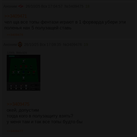
Аноним
26/10/25 Вск 17:04:57
№
3409475
18
>>3409471
чел ща все топы фентази играют в 1 форварда убери эти
поленья нах 5 полузащей ставь
>>3409476
Аноним
26/10/25 Вск 17:09:35
№
3409476
19
125Кб, 866x924
>>3409475
окей, допустим
тогда кого в полузащиту взять?
у меня там и так все топы будто бы
>>3409477