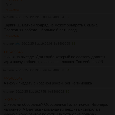
Ну и
>>3409658
Аноним
26/10/25 Вск 19:55:00
№
3409654
82
Карпин 11 матчей подряд не может обыграть Семака.
Последняя победа – больше 6 лет назад
>>3409723
Аноним
26/10/25 Вск 19:55:08
№
3409655
83
>>3409646
Ничья на выезде. Для клуба который по составу должен
идти внизу таблицы, а он выше говнака. Так себе проëб
Аноним
26/10/25 Вск 19:55:49
№
3409658
84
>>3409647
А нехуй пиздеть с красной рожей, бог не тимошка
Аноним
26/10/25 Вск 19:57:58
№
3409662
85
>>3409646
С хера ли обосрался? Обосрались Галактионов, Чмолера,
например. А Балтика - команда из пердива - сыграла в
ничью с конкурентом по сути. Ну хоть одна польза -