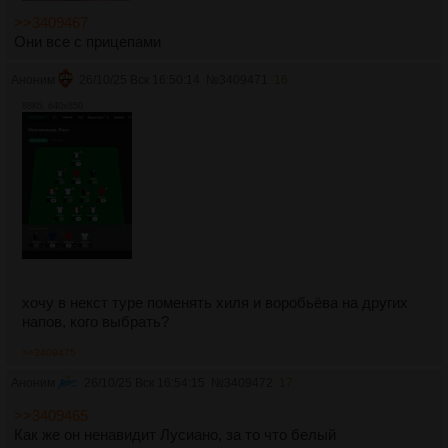
>>3409467
Они все с прицепами
Аноним
26/10/25 Вск 16:50:14
№
3409471
16
88Кб, 640x850
хочу в некст туре поменять хиля и воробьёва на других
напов, кого выбрать?
>>3409475
Аноним
26/10/25 Вск 16:54:15
№
3409472
17
>>3409465
Как же он ненавидит Лусиано, за то что белый