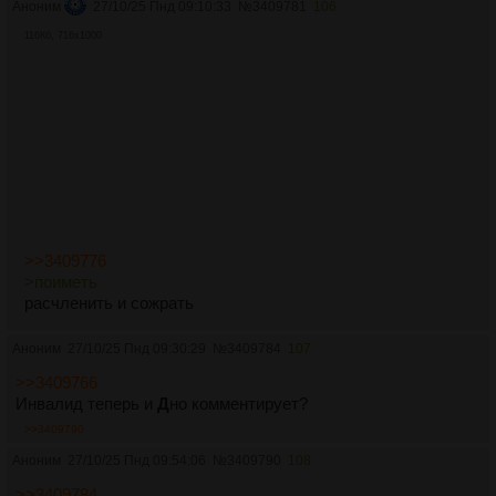
Аноним
27/10/25 Пнд 09:10:33
№
3409781
106
116Кб, 716x1000
>>3409776
>поиметь
расчленить и сожрать
Аноним
27/10/25 Пнд 09:30:29
№
3409784
107
>>3409766
Инвалид теперь и
Д
но комментирует?
>>3409790
Аноним
27/10/25 Пнд 09:54:06
№
3409790
108
>>3409784