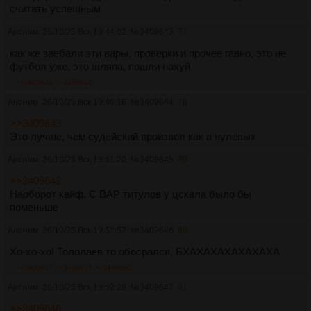
считать успешным
Аноним
26/10/25 Вск 19:44:02
№
3409643
77
как же заебали эти вары, проверки и прочее гавно, это не
футбол уже, это шляпа, пошли нахуй
>>3409644
>>3409645
Аноним
26/10/25 Вск 19:46:16
№
3409644
78
>>3409643
Это лучше, чем судейский произвол как в нулевых
Аноним
26/10/25 Вск 19:51:20
№
3409645
79
>>3409643
Наоборот кайф. С ВАР титулов у цскала было бы
поменьше
Аноним
26/10/25 Вск 19:51:57
№
3409646
80
Хо-хо-хо! Тололаев то обосрался, БХАХАХАХАХАХАХА
>>3409647
>>3409655
>>3409662
Аноним
26/10/25 Вск 19:52:28
№
3409647
81
>>3409646