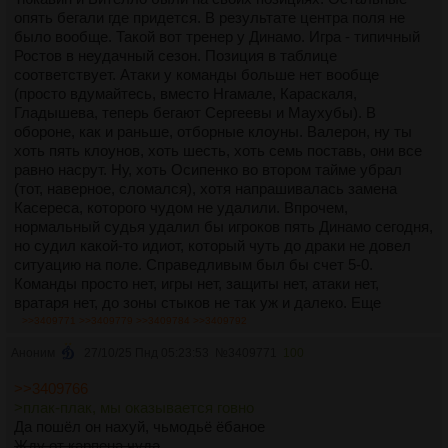
опять бегали где придется. В результате центра поля не
было вообще. Такой вот тренер у Динамо. Игра - типичный
Ростов в неудачный сезон. Позиция в таблице
соответствует. Атаки у команды больше нет вообще
(просто вдумайтесь, вместо Нгамале, Караскаля,
Гладышева, теперь бегают Сергеевы и Маухубы). В
обороне, как и раньше, отборные клоуны. Валерон, ну ты
хоть пять клоунов, хоть шесть, хоть семь поставь, они все
равно насрут. Ну, хоть Осипенко во втором тайме убрал
(тот, наверное, сломался), хотя напрашивалась замена
Касереса, которого чудом не удалили. Впрочем,
нормальный судья удалил бы игроков пять Динамо сегодня,
но судил какой-то идиот, который чуть до драки не довел
ситуацию на поле. Справедливым был бы счет 5-0.
Команды просто нет, игры нет, защиты нет, атаки нет,
вратаря нет, до зоны стыков не так уж и далеко. Еще
повезло, что в прошлом туре в самом конце отскочили,
>>3409771
>>3409779
>>3409784
>>3409792
иначе было бы 4 поражения в 5 турах. Думаю Карпину по
Аноним
27/10/25 Пнд 05:23:53
№
3409771
100
силам вывести Динамо в фнл. Его, конечно, опять никто не
уволит. Нет сил и яиц у руководства на такое решение.
>>3409766
Будут терпеть, говорить про «достойную игру» и ждать от
>плак-плак, мы оказывается говно
Карпуши чуда, но чудо уже случилось. Из крепкой боевой
Да пошёл он нахуй, чьмодьё ёбаное
команды, играющий в атакующий футбол, Динамо всего за
Жду от карпена чуда