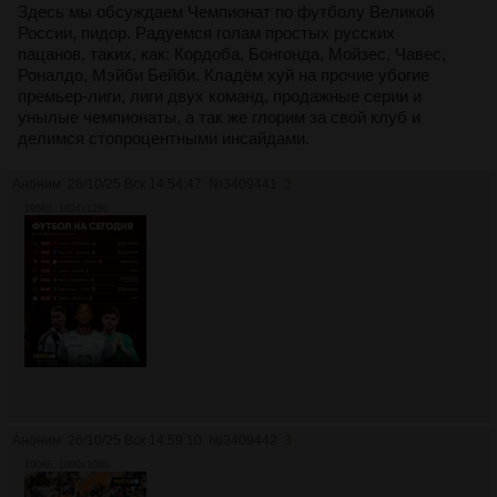
Здесь мы обсуждаем Чемпионат по футболу Великой
России, пидор. Радуемся голам простых русских
пацанов, таких, как: Кордоба, Бонгонда, Мойзес, Чавес,
Роналдо, Мэйби Бейби. Кладём хуй на прочие убогие
премьер-лиги, лиги двух команд, продажные серии и
унылые чемпионаты, а так же глорим за свой клуб и
делимся стопроцентными инсайдами.
Аноним
26/10/25 Вск 14:54:47
№
3409441
2
195Кб, 1024x1280
Аноним
26/10/25 Вск 14:59:10
№
3409442
3
190Кб, 1080x1080