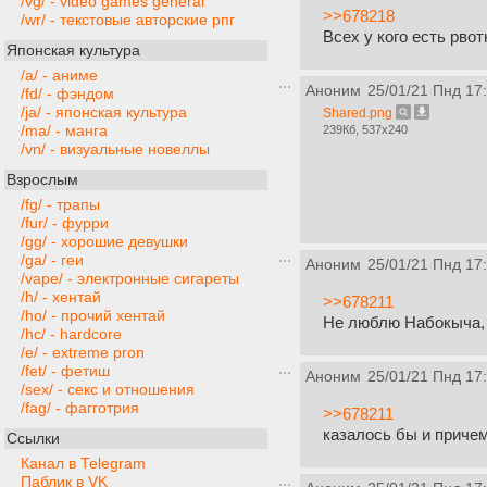
/vg/ - video games general
>>678218
/wr/ - текстовые авторские рпг
Всех у кого есть рво
Японская культура
/a/ - аниме
Аноним
25/01/21 Пнд 17
/fd/ - фэндом
/ja/ - японская культура
Shared.png
/ma/ - манга
239Кб, 537x240
/vn/ - визуальные новеллы
Взрослым
/fg/ - трапы
/fur/ - фурри
/gg/ - хорошие девушки
/ga/ - геи
Аноним
25/01/21 Пнд 17
/vape/ - электронные сигареты
/h/ - хентай
>>678211
/ho/ - прочий хентай
Не люблю Набокыча, 
/hc/ - hardcore
/e/ - extreme pron
/fet/ - фетиш
Аноним
25/01/21 Пнд 17
/sex/ - секс и отношения
/fag/ - фагготрия
>>678211
казалось бы и приче
Ссылки
Канал в Telegram
Паблик в VK