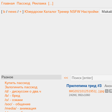
Главная
Пасскод
Реклама
[...]
[
b
/
news
/
+
]
Юзердоски
Каталог
Трекер
NSFW
Настройки
Разное
<<
Купить пасскод
Прилепина тред #3
Ано
Залогинить пасскод
/d/ - дискуссии о два.ч
IMG202101251951[...].jpg
242Кб, 992x1060
/b/ - бред
/o/ - оэкаки
/soc/ - общение
/media/ - анимация