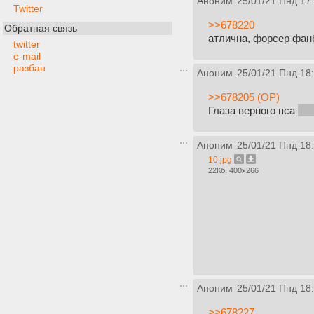
Аноним
25/01/21 Пнд 17
Twitter
>>678220
Обратная связь
атлична, форсер фан
twitter
e-mail
разбан
Аноним
25/01/21 Пнд 18
>>678205 (OP)
Глаза верного пса
ли
Аноним
25/01/21 Пнд 18
10.jpg
22Кб, 400x266
Аноним
25/01/21 Пнд 18
>>678227