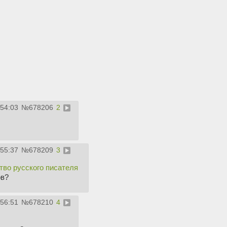
:54:03
№
678206
2
:55:37
№
678209
3
во русского писателя
ов?
:56:51
№
678210
4