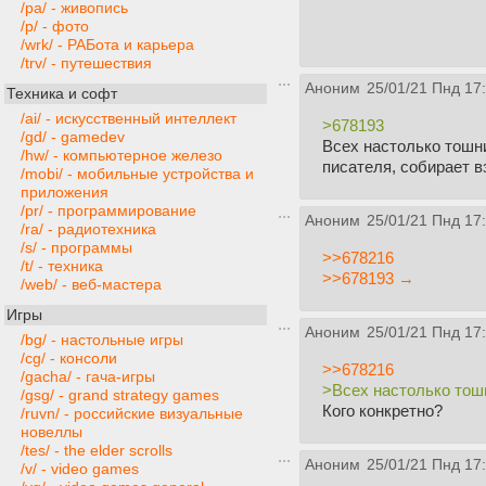
/pa/ - живопись
/p/ - фото
/wrk/ - РАБота и карьера
/trv/ - путешествия
Аноним
25/01/21 Пнд 17
Техника и софт
/ai/ - искусственный интеллект
>678193
/gd/ - gamedev
Всех настолько тошни
/hw/ - компьютерное железо
писателя, собирает в
/mobi/ - мобильные устройства и
приложения
/pr/ - программирование
Аноним
25/01/21 Пнд 17
/ra/ - радиотехника
/s/ - программы
>>678216
/t/ - техника
>>678193 →
/web/ - веб-мастера
Игры
Аноним
25/01/21 Пнд 17
/bg/ - настольные игры
/cg/ - консоли
>>678216
/gacha/ - гача-игры
>Всех настолько тош
/gsg/ - grand strategy games
Кого конкретно?
/ruvn/ - российские визуальные
новеллы
/tes/ - the elder scrolls
Аноним
25/01/21 Пнд 17
/v/ - video games