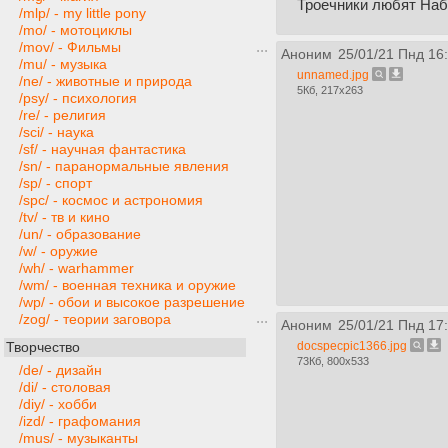
Троечники любят Наб
/mlp/ - my little pony
/mo/ - мотоциклы
/mov/ - Фильмы
Аноним
25/01/21 Пнд 16
/mu/ - музыка
unnamed.jpg
/ne/ - животные и природа
5Кб, 217x263
/psy/ - психология
/re/ - религия
/sci/ - наука
/sf/ - научная фантастика
/sn/ - паранормальные явления
/sp/ - спорт
/spc/ - космос и астрономия
/tv/ - тв и кино
/un/ - образование
/w/ - оружие
/wh/ - warhammer
/wm/ - военная техника и оружие
/wp/ - обои и высокое разрешение
/zog/ - теории заговора
Аноним
25/01/21 Пнд 17
docspecpic1366.jpg
Творчество
73Кб, 800x533
/de/ - дизайн
/di/ - столовая
/diy/ - хобби
/izd/ - графомания
/mus/ - музыканты