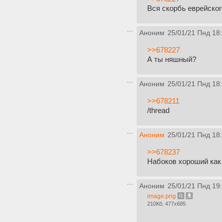
Вся скорбь еврейског
Аноним
25/01/21 Пнд 18
>>678227
А ты няшный?
Аноним
25/01/21 Пнд 18
>>678211
/thread
Аноним
25/01/21 Пнд 18
>>678237
Набоков хороший как п
Аноним
25/01/21 Пнд 19
image.png
210Кб, 477x685