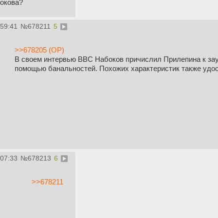
окова?
:59:41
№
678211
5
>>678205 (OP)
В своем интервью ВВС Набоков причислил Прилепина к за
помощью банальностей. Похожих характеристик также удос
:07:33
№
678213
6
>>678211