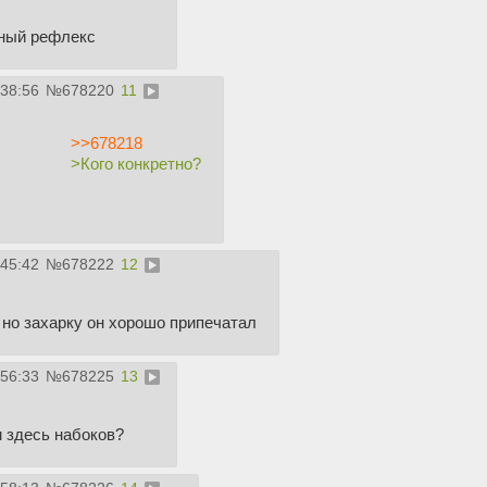
тный рефлекс
:38:56
№
678220
11
>>678218
>Кого конкретно?
:45:42
№
678222
12
но захарку он хорошо припечатал
:56:33
№
678225
13
м здесь набоков?