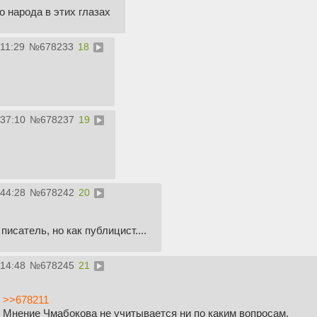
о народа в этих глазах
:11:29
№
678233
18
:37:10
№
678237
19
:44:28
№
678242
20
исатель, но как публицист....
:14:48
№
678245
21
>>678211
Мнение Чмабокова не учитывается ни по каким вопросам.