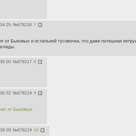
:34:25
№
678216
7
т от Быковых и остальной тусовочки, что даже потешная петру
згляды.
:35:00
№
678217
8
:36:32
№
678218
9
нит от Быковых
:38:39
№
678219
10