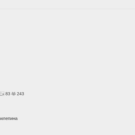
83
243
рилепина