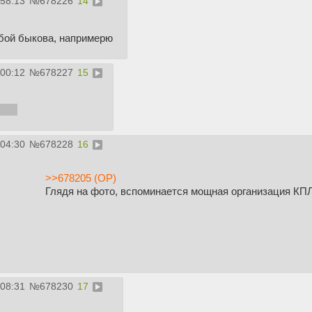
:58:13
№
678226
14
бой быкова, напримерю
:00:12
№
678227
15
зуна
:04:30
№
678228
16
>>678205 (OP)
Глядя на фото, вспоминается мощная организация КП
:08:31
№
678230
17