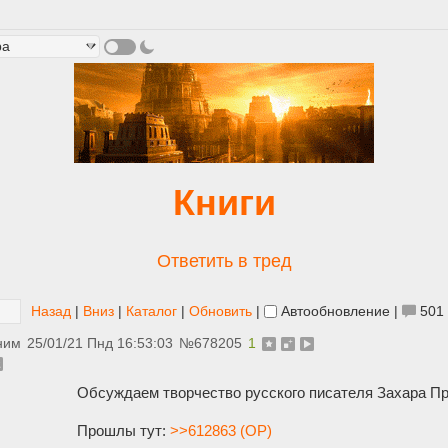
Книги
Ответить в тред
Назад
|
Вниз
|
Каталог
|
Обновить
|
Автообновление
|
501
ним
25/01/21 Пнд 16:53:03
№
678205
1
Обсуждаем творчество русского писателя Захара П
Прошлы тут:
>>612863 (OP)