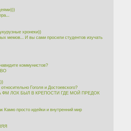
еями)))
ра...
кукурузные хронеки))
ных мемов... И вы сами просили студентов изучать
енавидите коммунистов?
ТВО
))
 относительно Гоголя и Достоевского?
ХА ФМ ЛОХ БЫЛ В КРЕПОСТИ ГДЕ МОЙ ПРЕДОК
ак Камю просто идейки и внутренний мир
ЯЯЯ