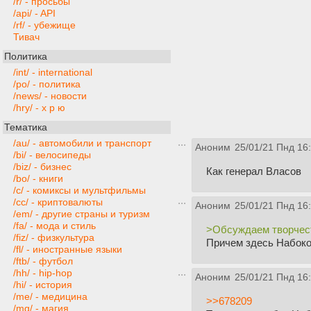
/r/ - просьбы
/api/ - API
/rf/ - убежище
Тивач
Политика
/int/ - international
/po/ - политика
/news/ - новости
/hry/ - х р ю
Тематика
/au/ - автомобили и транспорт
Аноним
25/01/21 Пнд 16
/bi/ - велосипеды
/biz/ - бизнес
Как генерал Власов
/bo/ - книги
/c/ - комиксы и мультфильмы
/cc/ - криптовалюты
Аноним
25/01/21 Пнд 16
/em/ - другие страны и туризм
/fa/ - мода и стиль
>Обсуждаем творчест
/fiz/ - физкультура
Причем здесь Набок
/fl/ - иностранные языки
/ftb/ - футбол
/hh/ - hip-hop
Аноним
25/01/21 Пнд 16
/hi/ - история
/me/ - медицина
>>678209
/mg/ - магия