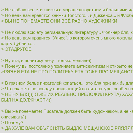
> Не люблю все ети книжки с моралезаторством и большими ид
> Но ведь вам нравятся книжки Толстого... и Диккенса... и Флобе
> ВЫ НЕ ПОНЕМАЕТЕ ОНИ ВСЁ РАВНО ХУДОЖНИКИ
> Не люблю всю ету регианальную литературу... Фолкнер бля, 
> Но ведь вам нравится "Улисс", в котором очень много локаль
карту Дублина...
> ЭТАДРУГОЕ
> Ну ета, в политику лезут только мещане))
> Почему вы постоянно упоминаете антисемитизм и открыто н
>РЯЯЯЯ ЕТА НЕ ПРО ПОЛИТЕКУ ЕТА ТОЖЕ ПРО МЕЩАНС
> В грязном белье писателей копаться... это бля признак быдла
> Что скажете по поводу своих лекций по литературе, особенно
> НЕ НУ БЛЯ))) Я ЖЕ ИХ РЕАЛЬНО ПРЕЛОЖИЛ КРУТА) ХА
БЫЛ НА ДОЛЖНАСТИ))
> Вы же понемаете) Писатель должен быть художнеком, а не к
описывать))
> Почему?
> ДА ХУЛЕ ВАМ ОБЪЯСНЯТЬ БЫДЛО МЕЩАНСКОЕ РЯЯЯЯ