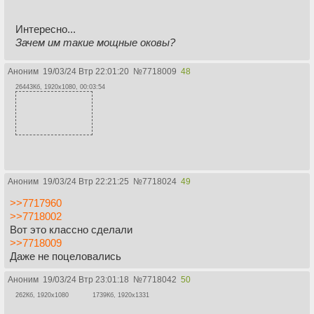
Интересно...
Зачем им такие мощные оковы?
Аноним
19/03/24 Втр 22:01:20
№
7718009
48
26443Кб, 1920x1080, 00:03:54
Аноним
19/03/24 Втр 22:21:25
№
7718024
49
>>7717960
>>7718002
Вот это классно сделали
>>7718009
Даже не поцеловались
Аноним
19/03/24 Втр 23:01:18
№
7718042
50
262Кб, 1920x1080
1739Кб, 1920x1331