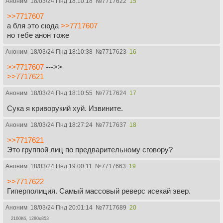
Аноним
18/03/24 Пнд 18:10:18
№
7717622
15
>>7717607
а бля это сюда
>>7717607
но тебе анон тоже
Аноним
18/03/24 Пнд 18:10:38
№
7717623
16
>>7717607
--->>
>>7717621
Аноним
18/03/24 Пнд 18:10:55
№
7717624
17
Сука я криворукий хуй. Извините.
Аноним
18/03/24 Пнд 18:27:24
№
7717637
18
>>7717621
Это группой лиц по предварительному сговору?
Аноним
18/03/24 Пнд 19:00:11
№
7717663
19
>>7717622
Гиперполиция. Самый массовый реверс исекай эвер.
Аноним
18/03/24 Пнд 20:01:14
№
7717689
20
2160Кб, 1280x853