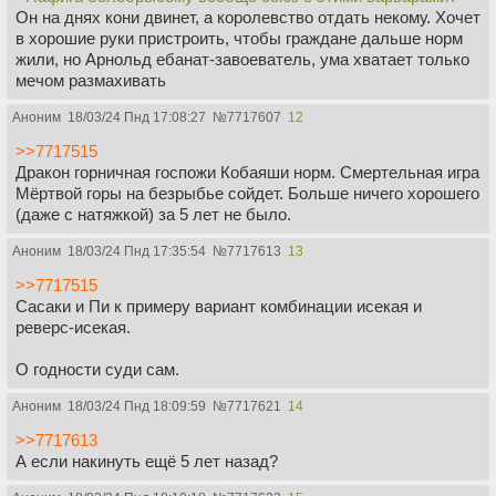
Он на днях кони двинет, а королевство отдать некому. Хочет
в хорошие руки пристроить, чтобы граждане дальше норм
жили, но Арнольд ебанат-завоеватель, ума хватает только
мечом размахивать
Аноним
18/03/24 Пнд 17:08:27
№
7717607
12
>>7717515
Дракон горничная госпожи Кобаяши норм. Смертельная игра
Мёртвой горы на безрыбье сойдет. Больше ничего хорошего
(даже с натяжкой) за 5 лет не было.
Аноним
18/03/24 Пнд 17:35:54
№
7717613
13
>>7717515
Сасаки и Пи к примеру вариант комбинации исекая и
реверс-исекая.
О годности суди сам.
Аноним
18/03/24 Пнд 18:09:59
№
7717621
14
>>7717613
А если накинуть ещё 5 лет назад?