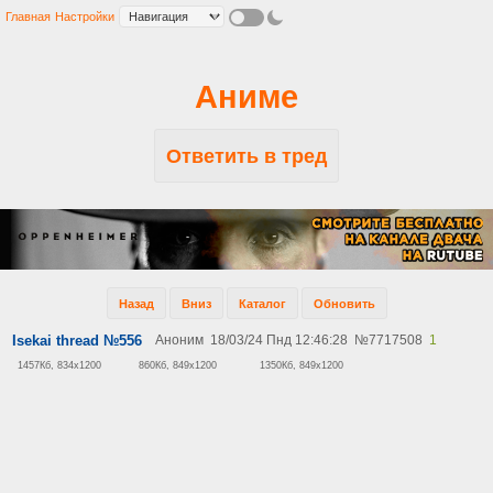
Главная
Настройки
Аниме
Ответить в тред
Назад
Вниз
Каталог
Обновить
Isekai thread №556
Аноним
18/03/24 Пнд 12:46:28
№
7717508
1
1457Кб, 834x1200
860Кб, 849x1200
1350Кб, 849x1200