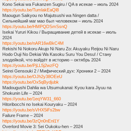
Kono Sekai wa Fukanzen Sugiru / QA в исекае – июль 2024
https://youtu.be/TumlakEaQl8
Maougun Saikyou no Majutsushi wa Ningen datta /
Сильнейший маг мао был человеком – июль 2024
https://youtu.be/HMPQDSmSsnQ
Isekai Yururi Kikou / Выращивание детей в исекае – июль
2024
https://youtu.be/nAR16wBkC4M
Rekishi Ni Nokoru Akujo Ni Naru Zo: Akuyaku Reijou Ni Naru
Hodo Ouji No Dekiai Wa Kasoku Suru You Desu! / Стану
злодейкой, что войдёт в историю – октябрь 2024
https://youtu.be/PjLL5j2wzFQ
Seirei Gensouki 2 / Мифический дух: Хроники 2 – 2024
https://youtu.be/OJh2y38OEeU
https://youtu.be/Ox5qBydjubk
Madougushi Dahlia wa Utsumukanai: Kyou kara Jiyuu na
Shokunin Life – 2024
https://youtu.be/1eqYW31_660
Hitoribocchi no Isekai Kouryaku – 2024
https://youtu.be/sVHX5iFs2bw
Failure Frame – 2024
https://youtu.be/3zQn0nEnl1Y
Overlord Movie 3: Sei Oukoku-hen – 2024