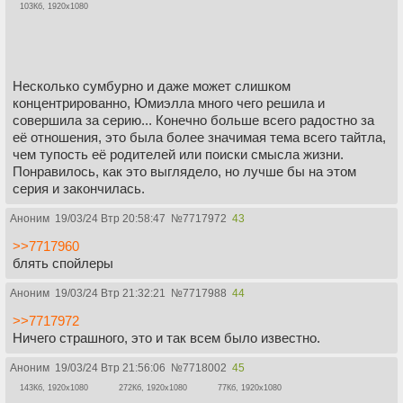
103Кб, 1920x1080
Несколько сумбурно и даже может слишком
концентрированно, Юмиэлла много чего решила и
совершила за серию... Конечно больше всего радостно за
её отношения, это была более значимая тема всего тайтла,
чем тупость её родителей или поиски смысла жизни.
Понравилось, как это выглядело, но лучше бы на этом
серия и закончилась.
Аноним
19/03/24 Втр 20:58:47
№
7717972
43
>>7717960
блять спойлеры
Аноним
19/03/24 Втр 21:32:21
№
7717988
44
>>7717972
Ничего страшного, это и так всем было известно.
Аноним
19/03/24 Втр 21:56:06
№
7718002
45
143Кб, 1920x1080
272Кб, 1920x1080
77Кб, 1920x1080