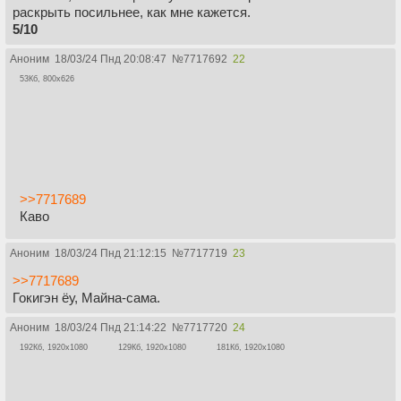
раскрыть посильнее, как мне кажется.
5/10
Аноним
18/03/24 Пнд 20:08:47
№
7717692
22
53Кб, 800x626
>>7717689
Каво
Аноним
18/03/24 Пнд 21:12:15
№
7717719
23
>>7717689
Гокигэн ёу, Майна-сама.
Аноним
18/03/24 Пнд 21:14:22
№
7717720
24
192Кб, 1920x1080
129Кб, 1920x1080
181Кб, 1920x1080