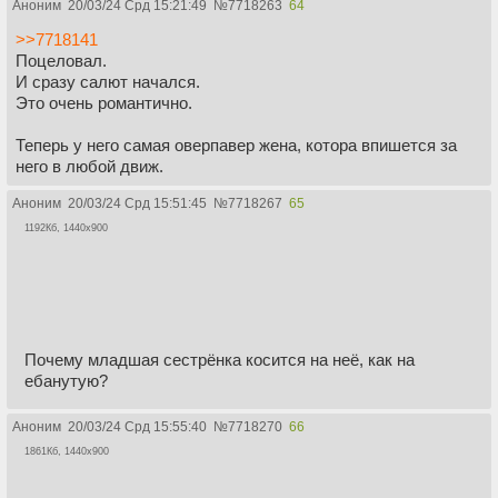
Аноним
20/03/24 Срд 15:21:49
№
7718263
64
>>7718141
Поцеловал.
И сразу салют начался.
Это очень романтично.
Теперь у него самая оверпавер жена, котора впишется за
него в любой движ.
Аноним
20/03/24 Срд 15:51:45
№
7718267
65
1192Кб, 1440x900
Почему младшая сестрёнка косится на неё, как на
ебанутую?
Аноним
20/03/24 Срд 15:55:40
№
7718270
66
1861Кб, 1440x900