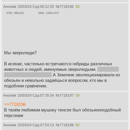
Аноним
20/03/24 Срд 06:12:35
№
7718196
58
47Кб, 998x561
94Кб, 1080x1072
Мы зверолюди?
В исекае, частенько встречаются гибриды различных
животных и людей, именуемые зверолюдьми.
Где кстати
гибриды с обезьянами?
А Земляне эволюционировали из
обезьян и невольно задаёшься вопросом, кто мы в
подобном сравнении.
Аноним
20/03/24 Срд 07:35:34
№
7718197
59
>>7718196
В твоём любимом мушоку тенсее был обезьяноподобный
персонаж
Аноним
20/03/24 Срд 07:54:13
№
7718198
60