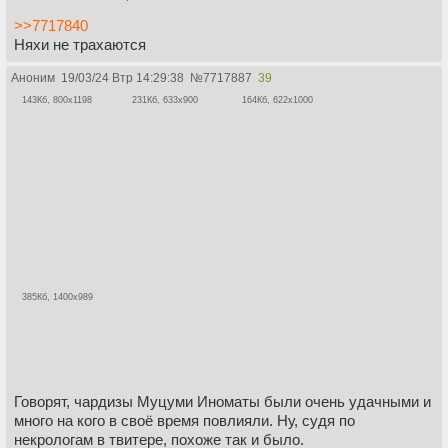
>>7717840
Няхи не трахаются
Аноним
19/03/24 Втр 14:29:38
№
7717887
39
143Кб, 800x1198
231Кб, 633x900
164Кб, 622x1000
385Кб, 1400x989
Говорят, чардизы Муцуми Иноматы были очень удачными и
много на кого в своё время повлияли. Ну, судя по
некрологам в твитере, похоже так и было.