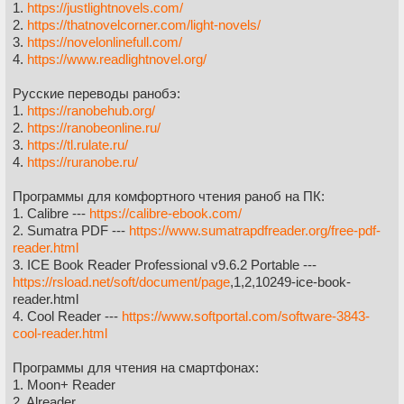
1.
https://justlightnovels.com/
2.
https://thatnovelcorner.com/light-novels/
3.
https://novelonlinefull.com/
4.
https://www.readlightnovel.org/
Русские переводы ранобэ:
1.
https://ranobehub.org/
2.
https://ranobeonline.ru/
3.
https://tl.rulate.ru/
4.
https://ruranobe.ru/
Программы для комфортного чтения раноб на ПК:
1. Calibre ---
https://calibre-ebook.com/
2. Sumatra PDF ---
https://www.sumatrapdfreader.org/free-pdf-
reader.html
3. ICE Book Reader Professional v9.6.2 Portable ---
https://rsload.net/soft/document/page
,1,2,10249-ice-book-
reader.html
4. Cool Reader ---
https://www.softportal.com/software-3843-
cool-reader.html
Программы для чтения на смартфонах:
1. Moon+ Reader
2. Alreader