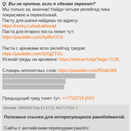
Q: Вы не против, если я сделаю перекат?
Мы только за, анончик! Найди четыре релейтед пика
покрасивее и перекатывай.
Пасту для шапки найдешь по адресу:
https://rentry.co/isekaithread
Паста для второго поста лежит тут:
https://pastebin.com/Xp9fxCCG
Паста с архивами всех релейтед тредов:
https://pastebin.com/StXgZTUu
Исекай-треды на архиваче:
https://arhivach.top/?tags=7136
Словарь непонятных слов:
https://pastebin.com/RDdxXt0t
Также можешь почитать писанину анончика:
https://author.today/work/51427
и
https://author.today/work/148606
Предыдущий тред тонет тут:
>>7710719 (OP)
Аноним
18/03/24 Пнд 12:47:12
№
7717510
2
Полезные ссылки для интересующихся ранобэ/мангой.
Сайты с английскими переводами ранобэ: