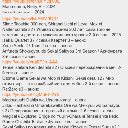
https://youtu.be/or7BFY3qXOE
Maou-sama, Retry R – 2024
– 2024
Suicide Squad Isekai
https://youtu.be/lsLAMV7lQX4
Slime Taoshite 300-nen, Shiranai Uchi ni Level Max ni
Nattemashita s2 / Убивая слизней 300 лет, сама того не
заметив, я достигла максимального уровня 2-й сезон – 2025
Isekai Quartet 3 / Исекай Квартет 3 – анонс
Youjo Senki 2 / Таня 2 сезон – анонс
Arifureta Shokugyou de Sekai Saikyou 3rd Season / Арифурета
3-й сезон – анонс
https://youtu.be/rqtBTJn_AAA
Tensei shitara Ken deshita s2 / О моём перерождении в меч 2-
й сезон – анонс
Otome Game Sekai wa Mob ni Kibishii Sekai desu s2 / Мир
отомэ-игр — это тяжёлый мир для мобов 2-й сезон – анонс
Re:Zero s3 – анонс
https://youtu.be/7IQM5EPf2Y0
Madougushi Dahlia wa Utsumukanai – анонс
Jidou Hanbaiki ni Umarekawatta Ore wa Meikyuu wo Samayou
s2 / Перерождение в торговый автомат 2-й сезон – анонс
Magical★Explorer: Eroge no Yuujin-Chara ni Tensei shita kedo,
Game Chishiki Tsukatte Jiyuu ni Ikiru – анонс
Sekai Saikou no Ansatsusha, Isekai Kizoku ni Tensei Suru s2 /