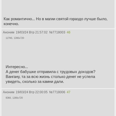
Как романтично... Но в магии святой гораздо лучше было,
конечно.
Аноним
19/03/24 Втр 21:57:02
№
7718003
46
127Кб, 1280x720
Интересно...
А денег бабушке отправила с трудовых доходов?
Вангану, та за всю жизнь столько денег не успела
увидеть, сколько за камни дали.
Аноним
19/03/24 Втр 22:00:05
№
7718006
47
83Кб, 1280x720