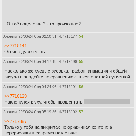
Он её поцеловал? Что произошло?
Аноним
20/03/24 Срд 02:50:51
№
7718177
54
>>7718141
Отнял еду из ее рта.
Аноним
20/03/24 Срд 04:17:49
№
7718190
55
Насколько же хуевые рисовка, графон, анимация и общий
визуал в злодейке по сравнению с тысячелетней аутисткой.
Аноним
20/03/24 Срд 04:24:06
№
7718191
56
>>7718129
Наклонился к уху, чтобы прошептать
то, что ты пидор, ёпта
Аноним
20/03/24 Срд 05:19:36
№
7718192
57
>>7717887
Только у тебя на пикрилах не ориджинал контент, а
перерисовки в современном стиле.