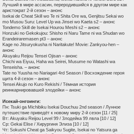
Лучший в мире ассасин, переродившийся в другом мире как
аристократ 2-й сезон – анонс
Isekai de Cheat Skill wo Te ni Shita Ore wa, Genjitsu Sekai wo
mo Musou Suru: Level Up wa Jinsei wo Kaeta s2 – анонс
Tondemo Skill de Isekai Hourou Meshi s2 – анонс
Honzuki no Gekokujou: Shisho ni Naru Tame ni wa Shudan wo
Erandeiraremasen pt3 – анонс
Kage no Jitsuryokusha ni Naritakute! Movie: Zankyou-hen –
анонс
Akuyaku Reijou Tensei Ojisan – анонс
Chichi wa Eiyuu, Haha wa Seirei, Musume no Watashi wa
Tenseisha. – анонс
Tate no Yuusha no Nariagari 4rd Season / Восхождение героя
щита 4-й сезон – анонс
Tensei Akujo no Kuro Rekishi / Тёмная история
реинкарнировавшей злодейки – анонс
Исекай-онгоинги:
Пн: Tsuki ga Michibiku Isekai Douchuu 2nd season / Лунное
путешествие приведёт к новому миру 2-й сезон [11 / 25]
Вт: Akuyaku Reijou Level 99 / Злодейка 99 лвла [10 / 12]
Ср: Gekai Elise / Хирургиня Элиза [10 / 12]
Чт: Sokushi Cheat ga Saikyou Sugite, Isekai no Yatsura ga