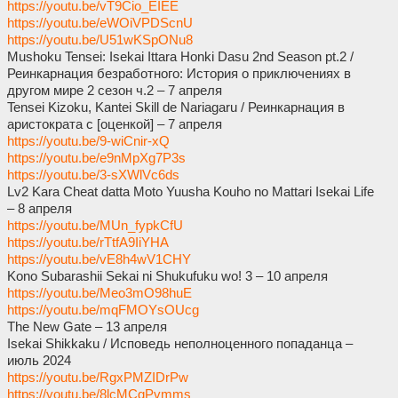
https://youtu.be/vT9Cio_EIEE
https://youtu.be/eWOiVPDScnU
https://youtu.be/U51wKSpONu8
Mushoku Tensei: Isekai Ittara Honki Dasu 2nd Season pt.2 /
Реинкарнация безработного: История о приключениях в
другом мире 2 сезон ч.2 – 7 апреля
Tensei Kizoku, Kantei Skill de Nariagaru / Реинкарнация в
аристократа с [оценкой] – 7 апреля
https://youtu.be/9-wiCnir-xQ
https://youtu.be/e9nMpXg7P3s
https://youtu.be/3-sXWlVc6ds
Lv2 Kara Cheat datta Moto Yuusha Kouho no Mattari Isekai Life
– 8 апреля
https://youtu.be/MUn_fypkCfU
https://youtu.be/rTtfA9IiYHA
https://youtu.be/vE8h4wV1CHY
Kono Subarashii Sekai ni Shukufuku wo! 3 – 10 апреля
https://youtu.be/Meo3mO98huE
https://youtu.be/mqFMOYsOUcg
The New Gate – 13 апреля
Isekai Shikkaku / Исповедь неполноценного попаданца –
июль 2024
https://youtu.be/RgxPMZIDrPw
https://youtu.be/8lcMCgPvmms