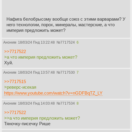
Нафига белобрысому вообще союз с этими варварами? У
него технологии, порох, минералы, мастерские, а что
империя предложить может?
Аноним
18/03/24 Пнд 13:22:48
№
7717524
6
>>7717522
>а что империя предложить может?
Хуй.
Аноним
18/03/24 Пнд 13:57:48
№
7717530
7
>>7717515
>реверс-исекая
https://www.youtube.com/watch?v=nGDFBqTZ_LY
Аноним
18/03/24 Пнд 14:03:48
№
7717534
8
>>7717522
>>а что империя предложить может?
Тяночку-писечку Рише