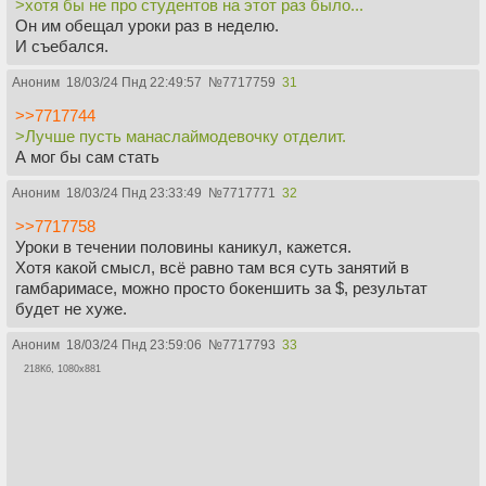
>хотя бы не про студентов на этот раз было...
Он им обещал уроки раз в неделю.
И съебался.
Аноним
18/03/24 Пнд 22:49:57
№
7717759
31
>>7717744
>Лучше пусть манаслаймодевочку отделит.
А мог бы сам стать
Аноним
18/03/24 Пнд 23:33:49
№
7717771
32
>>7717758
Уроки в течении половины каникул, кажется.
Хотя какой смысл, всё равно там вся суть занятий в
гамбаримасе, можно просто бокеншить за $, результат
будет не хуже.
Аноним
18/03/24 Пнд 23:59:06
№
7717793
33
218Кб, 1080x881