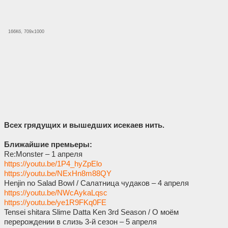
166Кб, 709x1000
Всех грядущих и вышедших исекаев нить.
Ближайшие премьеры:
Re:Monster – 1 апреля
https://youtu.be/1P4_hyZpElo
https://youtu.be/NExHn8m88QY
Henjin no Salad Bowl / Салатница чудаков – 4 апреля
https://youtu.be/NWcAykaLqsc
https://youtu.be/ye1R9FKq0FE
Tensei shitara Slime Datta Ken 3rd Season / О моём
перерождении в слизь 3-й сезон – 5 апреля