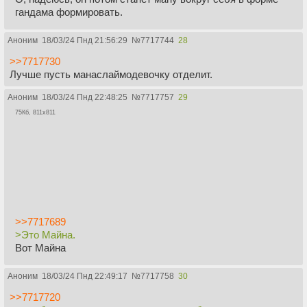
гандама формировать.
Аноним
18/03/24 Пнд 21:56:29
№
7717744
28
>>7717730
Лучше пусть манаслаймодевочку отделит.
Аноним
18/03/24 Пнд 22:48:25
№
7717757
29
75Кб, 811x811
>>7717689
>Это Майна.
Вот Майна
Аноним
18/03/24 Пнд 22:49:17
№
7717758
30
>>7717720