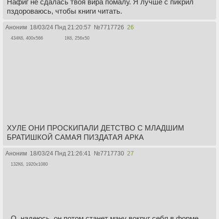
Нафиг не сдалась твоя вира помалу. Я лучше с пикрил
пздороваюсь, чтобы книги читать.
Аноним
18/03/24 Пнд 21:20:57
№
7717726
26
434Кб, 400x566
1Кб, 256x50
ХУЛЕ ОНИ ПРОСКИПАЛИ ДЕТСТВО С МЛАДШИМ
БРАТИШКОЙ САМАЯ ПИЗДАТАЯ АРКА
Аноним
18/03/24 Пнд 21:26:41
№
7717730
27
132Кб, 1920x1080
О, надеюсь, он потом станет ману вокруг себя в форме