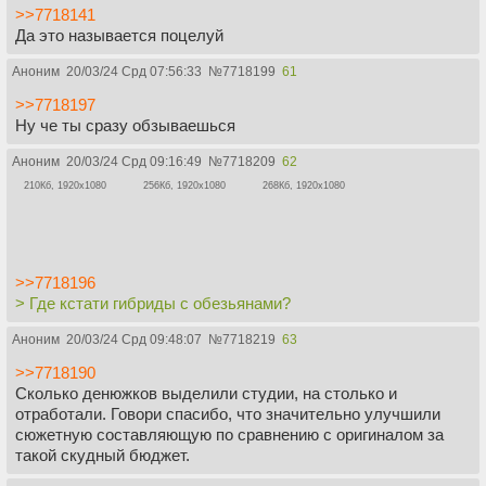
>>7718141
Да это называется поцелуй
Аноним
20/03/24 Срд 07:56:33
№
7718199
61
>>7718197
Ну че ты сразу обзываешься
Аноним
20/03/24 Срд 09:16:49
№
7718209
62
210Кб, 1920x1080
256Кб, 1920x1080
268Кб, 1920x1080
>>7718196
> Где кстати гибриды с обезьянами?
Аноним
20/03/24 Срд 09:48:07
№
7718219
63
>>7718190
Сколько денюжков выделили студии, на столько и
отработали. Говори спасибо, что значительно улучшили
сюжетную составляющую по сравнению с оригиналом за
такой скудный бюджет.