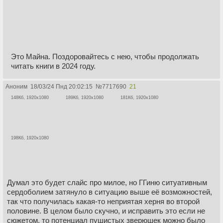
Это Майна. Поздоровайтесь с нею, чтобы продолжать
читать книги в 2024 году.
Аноним
18/03/24 Пнд 20:02:15
№
7717690
21
148Кб, 1920x1080
189Кб, 1920x1080
181Кб, 1920x1080
198Кб, 1920x1080
Думал это будет слайс про милое, но ГГиню ситуативным
сердоболием затянуло в ситуацию выше её возможностей,
так что получилась какая-то неприятая херня во второй
половине. В целом было скучно, и исправить это если не
сюжетом, то потенциал пушистых зверюшек можно было