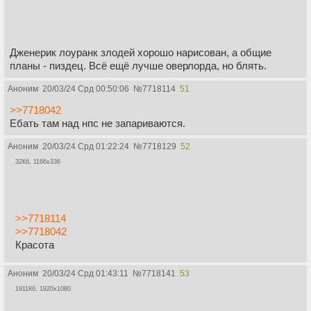
Дженерик лоуранк злодей хорошо нарисован, а общие
планы - пиздец. Всё ещё лучше оверлорда, но блять.
Аноним
20/03/24 Срд 00:50:06
№
7718114
51
>>7718042
Ебать там над нпс не запариваются.
Аноним
20/03/24 Срд 01:22:24
№
7718129
52
32Кб, 1166x336
>>7718114
>>7718042
Красота
Аноним
20/03/24 Срд 01:43:11
№
7718141
53
1911Кб, 1920x1080