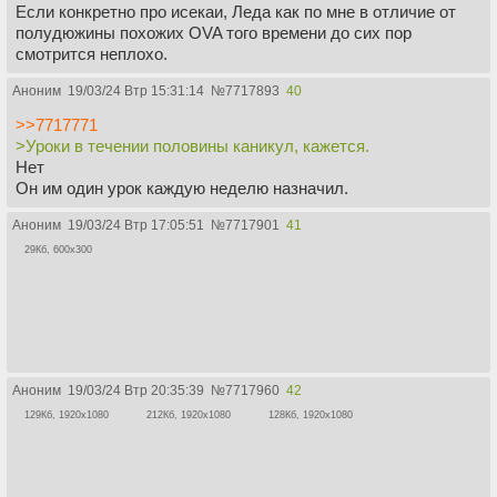
Если конкретно про исекаи, Леда как по мне в отличие от
полудюжины похожих OVA того времени до сих пор
смотрится неплохо.
Аноним
19/03/24 Втр 15:31:14
№
7717893
40
>>7717771
>Уроки в течении половины каникул, кажется.
Нет
Он им один урок каждую неделю назначил.
Аноним
19/03/24 Втр 17:05:51
№
7717901
41
29Кб, 600x300
Аноним
19/03/24 Втр 20:35:39
№
7717960
42
129Кб, 1920x1080
212Кб, 1920x1080
128Кб, 1920x1080