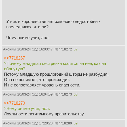
У них в королевстве нет законов о недостойных
наследниках, что ли?
Чему аниме учит, лол.
Аноним
20/03/24 Срд 16:03:47
№
7718272
67
>>7718267
>Почему младшая сестрёнка косится на неё, как на
ебанутую?
Потому младшую прошлогодний шторм не разбудил.
Она не понимает, что происходит.
И не сопоставляет уровень опасности.
Аноним
20/03/24 Срд 16:04:59
№
7718273
68
>>7718270
>Чему аниме учит, лол.
Лояльности легитимному правительству.
Аноним
20/03/24 Срд 17:20:20
№
7718289
69