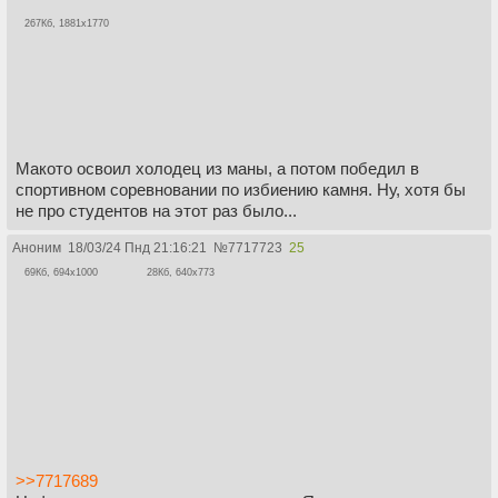
267Кб, 1881x1770
Макото освоил холодец из маны, а потом победил в
спортивном соревновании по избиению камня. Ну, хотя бы
не про студентов на этот раз было...
Аноним
18/03/24 Пнд 21:16:21
№
7717723
25
69Кб, 694x1000
28Кб, 640x773
>>7717689