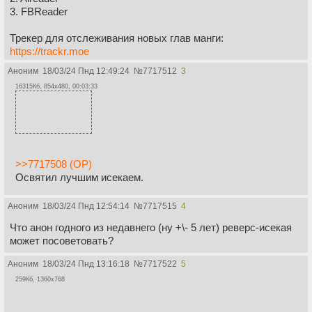
3. FBReader
Трекер для отслеживания новых глав манги:
https://trackr.moe
Выход новых глав также можно отслеживать на
Аноним
18/03/24 Пнд 12:49:24
№
7717512
3
http://www.mangaupdates.com/releases.html
16315Кб, 854x480, 00:03:33
>>7717508 (OP)
Освятил лучшим исекаем.
Аноним
18/03/24 Пнд 12:54:14
№
7717515
4
Что анон годного из недавнего (ну +\- 5 лет) реверс-исекая
может посоветовать?
Аноним
18/03/24 Пнд 13:16:18
№
7717522
5
259Кб, 1360x768