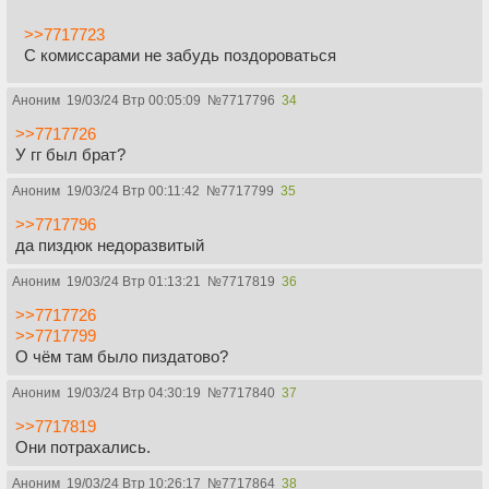
>>7717723
С комиссарами не забудь поздороваться
Аноним
19/03/24 Втр 00:05:09
№
7717796
34
>>7717726
У гг был брат?
Аноним
19/03/24 Втр 00:11:42
№
7717799
35
>>7717796
да пиздюк недоразвитый
Аноним
19/03/24 Втр 01:13:21
№
7717819
36
>>7717726
>>7717799
О чём там было пиздатово?
Аноним
19/03/24 Втр 04:30:19
№
7717840
37
>>7717819
Они потрахались.
Аноним
19/03/24 Втр 10:26:17
№
7717864
38