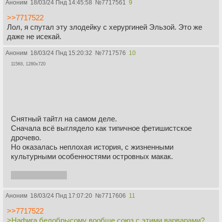
Аноним
18/03/24 Пнд 14:45:58
№
7717561
9
>>7717522
Лол, я спутал эту злодейку с херургиней Эльзой. Это же
даже не исекай.
Аноним
18/03/24 Пнд 15:20:32
№
7717576
10
115Кб, 1280x720
Снятный тайтл на самом деле.
Сначала всё выглядело как типичное фетишистское
дрочево.
Но оказалась неплохая история, с жизненными
культурными особенностями островных макак.
Сестрёнка няша
Аноним
18/03/24 Пнд 17:07:20
№
7717606
11
>>7717522
>Нафига белобрысому вообще союз с этими варварами?