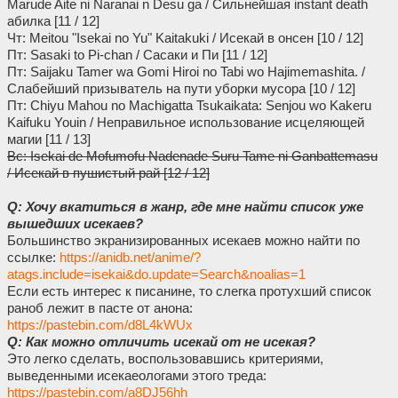
Marude Aite ni Naranai n Desu ga / Сильнейшая instant death
абилка [11 / 12]
Чт: Meitou "Isekai no Yu" Kaitakuki / Исекай в онсен [10 / 12]
Пт: Sasaki to Pi-chan / Сасаки и Пи [11 / 12]
Пт: Saijaku Tamer wa Gomi Hiroi no Tabi wo Hajimemashita. /
Слабейший призыватель на пути уборки мусора [10 / 12]
Пт: Chiyu Mahou no Machigatta Tsukaikata: Senjou wo Kakeru
Kaifuku Youin / Неправильное использование исцеляющей
магии [11 / 13]
Вс: Isekai de Mofumofu Nadenade Suru Tame ni Ganbattemasu
/ Исекай в пушистый рай [12 / 12]
Q: Хочу вкатиться в жанр, где мне найти список уже
вышедших исекаев?
Большинство экранизированных исекаев можно найти по
ссылке:
https://anidb.net/anime/?
atags.include=isekai&do.update=Search&noalias=1
Если есть интерес к писанине, то слегка протухший список
раноб лежит в пасте от анона:
https://pastebin.com/d8L4kWUx
Q: Как можно отличить исекай от не исекая?
Это легко сделать, воспользовавшись критериями,
выведенными исекаеологами этого треда:
https://pastebin.com/a8DJ56hh