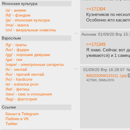
Японская культура
>>171304
/a/ - аниме
Кузнечиков по нескол
/fd/ - фэндом
Особенно жто касает
/ja/ - японская культура
/ma/ - манга
/vn/ - визуальные новеллы
Аноним
01/09/20 Втр 15:
Взрослым
>>171349
/fg/ - трапы
Я знаю. Сейчас вот д
/fur/ - фурри
/gg/ - хорошие девушки
уживаются) и 1 самец
/ga/ - геи
/vape/ - электронные сигареты
/h/ - хентай
01/09/20 Втр 16:28:07
/ho/ - прочий хентай
IMG202009011521[...].jpg
/hc/ - hardcore
4275Кб, 3968x2976
/e/ - extreme pron
/fet/ - фетиш
/sex/ - секс и отношения
/fag/ - фагготрия
Ссылки
Канал в Telegram
Паблик в VK
Twitter