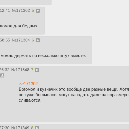
:12:41
№
171302
5
огомол для бедных.
:58:55
№
171304
6
 можно держать по несколько штук вместе.
26:32
№
171348
7
>>171302
Богомол и кузнечик это вообще две разные вещи. Хот
не хуже богомолов, могут нападать даже на соразмерн
сливаются.
27:30
№
171349
8