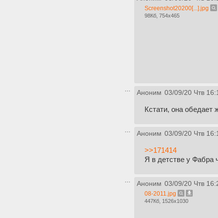
Screenshot20200[...].jpg
98Кб, 754x465
Аноним
03/09/20 Чтв 16:
Кстати, она обедает 
Аноним
03/09/20 Чтв 16:
>>171414
Я в детстве у Фабра
Аноним
03/09/20 Чтв 16:
08-2011.jpg
447Кб, 1526x1030