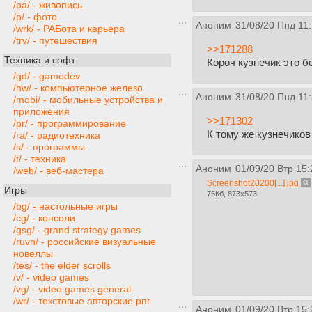
/pa/ - живопись
/p/ - фото
Аноним
31/08/20 Пнд 11
/wrk/ - РАБота и карьера
/trv/ - путешествия
>>171288
Техника и софт
Короч кузнечик это б
/gd/ - gamedev
/hw/ - компьютерное железо
Аноним
31/08/20 Пнд 11
/mobi/ - мобильные устройства и
приложения
>>171302
/pr/ - программирование
К тому же кузнечиков
/ra/ - радиотехника
/s/ - программы
/t/ - техника
Аноним
01/09/20 Втр 15:
/web/ - веб-мастера
Screenshot20200[...].jpg
Игры
75Кб, 873x573
/bg/ - настольные игры
/cg/ - консоли
/gsg/ - grand strategy games
/ruvn/ - российские визуальные
новеллы
/tes/ - the elder scrolls
/v/ - video games
/vg/ - video games general
/wr/ - текстовые авторские рпг
Аноним
01/09/20 Втр 15: