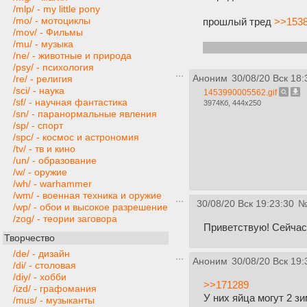
/mlp/ - my little pony
/mo/ - мотоциклы
прошлый тред
>>1538
/mov/ - Фильмы
/mu/ - музыка
про пауков есть спец
/ne/ - животные и природа
/psy/ - психология
Аноним
30/08/20 Вск 18:
/re/ - религия
/sci/ - наука
1453990005562.gif
/sf/ - научная фантастика
3974Кб, 444x250
/sn/ - паранормальные явления
/sp/ - спорт
/spc/ - космос и астрономия
/tv/ - тв и кино
/un/ - образование
/w/ - оружие
/wh/ - warhammer
/wm/ - военная техника и оружие
30/08/20 Вск 19:23:30
/wp/ - обои и высокое разрешение
/zog/ - теории заговора
Приветствую! Сейчас 
Творчество
/de/ - дизайн
Аноним
30/08/20 Вск 19:
/di/ - столовая
/diy/ - хобби
>>171289
/izd/ - графомания
У них яйца могут 2 з
/mus/ - музыканты