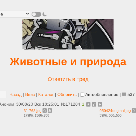
Животные и природа
Ответить в тред
Назад
|
Вниз
|
Каталог
|
Обновить
|
Автообновление
|
537
Аноним
30/08/20 Вск 18:25:01
№
171284
1
31-768.jpg
950424original.jpg
179Кб, 1366x768
39Кб, 600x550