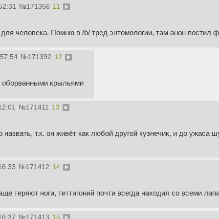
52:31
№
171356
11
для человека. Помню в /b/ тред энтомологии, там анон постил 
:57:54
№
171392
12
 с оборванными крыльями
12:01
№
171411
13
 назвать, т.к. он живёт как любой другой кузнечик, и до ужаса 
16:33
№
171412
14
аще теряют ноги, теттигоний почти всегда находил со всеми лап
16:37
№
171413
15