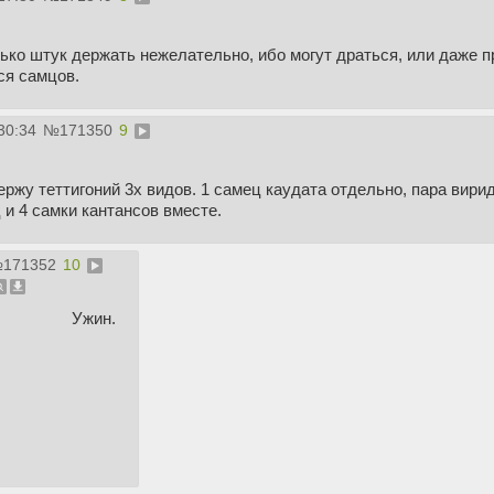
ько штук держать нежелательно, ибо могут драться, или даже п
ся самцов.
30:34
№
171350
9
ержу теттигоний 3х видов. 1 самец каудата отдельно, пара вир
 и 4 самки кантансов вместе.
№
171352
10
Ужин.