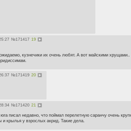
25:27
№
171417
19
ожидаемо, кузнечики их очень любят. А вот майскими хрущами.. 
иридиссимам.
26:37
№
171419
20
28:34
№
171420
21
юга писал недавно, что поймал перелетную саранчу очень крупн
 и крылья у взрослых акрид. Такие дела.