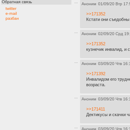
Обратная связь
Аноним
01/09/20 Втр 17:
twitter
e-mail
>>171352
разбан
Кстати они съедобны 
Аноним
02/09/20 Срд 19
>>171352
кузнечик инвалид, и
Аноним
03/09/20 Чтв 16:
>>171392
Инвалидом его трудно
возраста.
Аноним
03/09/20 Чтв 16:
>>171411
Дектикусы и скачки ч
Аноним
03/09/20 Чтв 16: