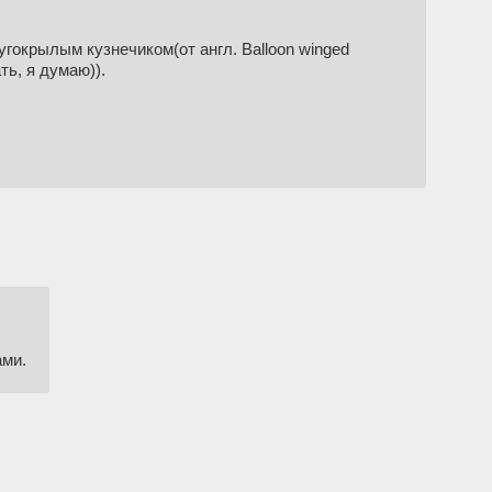
угокрылым кузнечиком(от англ. Balloon winged
ть, я думаю)).
ами.