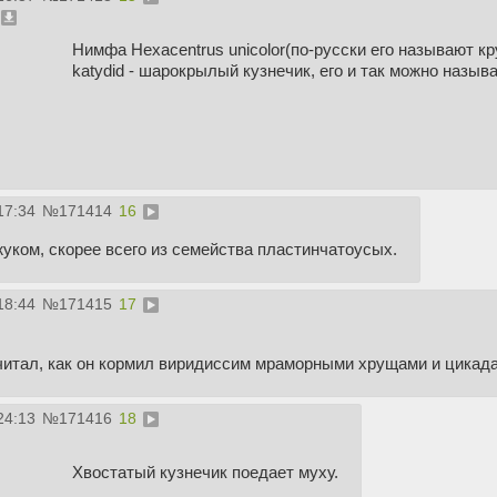
Нимфа Hexacentrus unicolor(по-русски его называют кр
katydid - шарокрылый кузнечик, его и так можно называ
17:34
№
171414
16
жуком, скорее всего из семейства пластинчатоусых.
18:44
№
171415
17
 читал, как он кормил виридиссим мраморными хрущами и цикад
24:13
№
171416
18
Хвостатый кузнечик поедает муху.