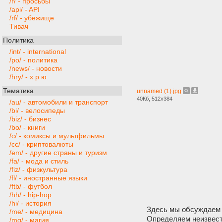
/r/ - просьбы
/api/ - API
/rf/ - убежище
Тивач
Политика
/int/ - international
/po/ - политика
/news/ - новости
/hry/ - х р ю
Тематика
unnamed (1).jpg
40Кб, 512x384
/au/ - автомобили и транспорт
/bi/ - велосипеды
/biz/ - бизнес
/bo/ - книги
/c/ - комиксы и мультфильмы
/cc/ - криптовалюты
/em/ - другие страны и туризм
/fa/ - мода и стиль
/fiz/ - физкультура
/fl/ - иностранные языки
/ftb/ - футбол
/hh/ - hip-hop
/hi/ - история
Здесь мы обсуждаем 
/me/ - медицина
Определяем неизвест
/mg/ - магия