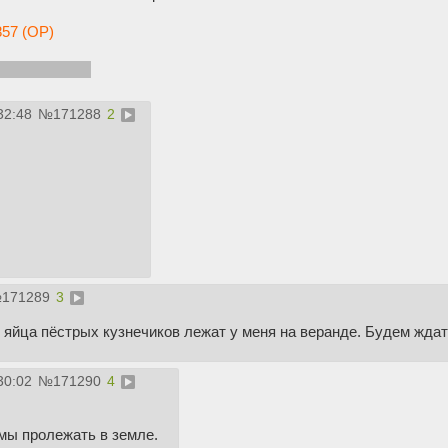
57 (OP)
иальный тред
32:48
№
171288
2
№
171289
3
яйца пёстрых кузнечиков лежат у меня на веранде. Будем ждать
30:02
№
171290
4
имы пролежать в земле.