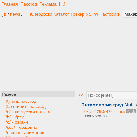
Главная
Пасскод
Реклама
[...]
[
b
/
news
/
+
]
Юзердоски
Каталог
Трекер
NSFW
Настройки
Разное
<<
Купить пасскод
Энтомологии тред №4
Залогинить пасскод
/d/ - дискуссии о два.ч
08c95129c5f422o[...].jpg
190Кб, 920x650
/b/ - бред
/o/ - оэкаки
/soc/ - общение
/media/ - анимация