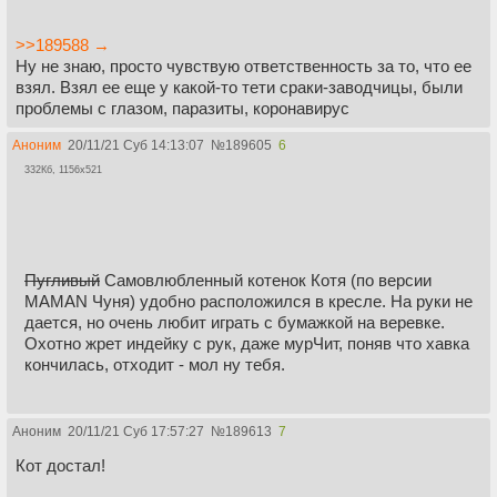
>>189588 →
Ну не знаю, просто чувствую ответственность за то, что ее
взял. Взял ее еще у какой-то тети сраки-заводчицы, были
проблемы с глазом, паразиты, коронавирус
Аноним
20/11/21 Суб 14:13:07
№
189605
6
332Кб, 1156x521
Пугливый
Самовлюбленный котенок Котя (по версии
МАМАN Чуня) удобно расположился в кресле. На руки не
дается, но очень любит играть с бумажкой на веревке.
Охотно жрет индейку с рук, даже мурЧит, поняв что хавка
кончилась, отходит - мол ну тебя.
Аноним
20/11/21 Суб 17:57:27
№
189613
7
Кот достал!