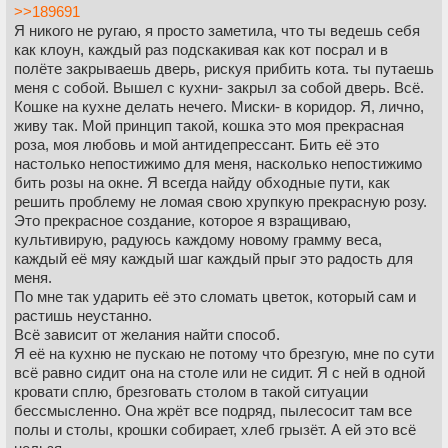
>>189691
Я никого не ругаю, я просто заметила, что ты ведешь себя
как клоун, каждый раз подскакивая как кот посрал и в
полёте закрываешь дверь, рискуя прибить кота. ты путаешь
меня с собой. Вышел с кухни- закрыл за собой дверь. Всё.
Кошке на кухне делать нечего. Миски- в коридор. Я, лично,
живу так. Мой принцип такой, кошка это моя прекрасная
роза, моя любовь и мой антидепрессант. Бить её это
настолько непостижимо для меня, насколько непостижимо
бить розы на окне. Я всегда найду обходные пути, как
решить проблему не ломая свою хрупкую прекрасную розу.
Это прекрасное создание, которое я взращиваю,
культивирую, радуюсь каждому новому грамму веса,
каждый её мяу каждый шаг каждый прыг это радость для
меня.
По мне так ударить её это сломать цветок, который сам и
растишь неустанно.
Всё зависит от желания найти способ.
Я её на кухню не пускаю не потому что брезгую, мне по сути
всё равно сидит она на столе или не сидит. Я с ней в одной
кровати сплю, брезговать столом в такой ситуации
бессмысленно. Она жрёт все подряд, пылесосит там все
полы и столы, крошки собирает, хлеб грызёт. А ей это всё