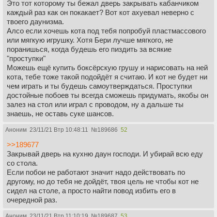
Это тот которому ты бежал дверь закрывать кабанчиком
каждый раз как он покакает? Вот кот ахуевал неверно с
твоего даунизма.
Алсо если хочешь кота под тебя попробуй пластмассового
или мягкую игрушку. Хотя Бери лучше мягкого, не
поранишься, когда будешь его пиздить за всякие
"проступки"
Можешь ещё купить боксёрскую грушу и нарисовать на ней
кота, тебе тоже такой подойдёт я считаю. И кот не будет ни
чем играть и ты будешь самоутверждаться. Проступки
достойные побоев ты всегда сможешь придумать, якобы он
залез на стол или играл с проводом, ну а дальше ты
знаешь, не оставь суке шансов.
Аноним
23/11/21 Втр 10:48:11
№
189686
52
>>189677
Закрывай дверь на кухню даун господи. И убирай всю еду
со стола.
Если побои не работают значит надо действовать по
другому, но до тебя не дойдёт, твоя цель не чтобы кот не
сидел на столе, а просто найти повод избить его в
очередной раз.
Аноним
23/11/21 Втр 11:10:19
№
189687
53