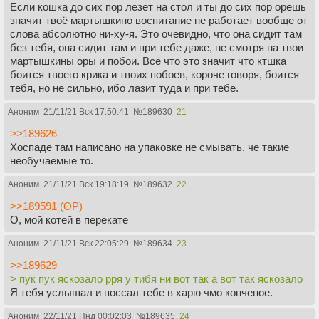
Если кошка до сих пор лезет на стол и ты до сих пор орешь
значит твоё мартышкино воспитание не работает вообще от
слова абсолютно ни-ху-я. Это очевидно, что она сидит там
без тебя, она сидит там и при тебе даже, не смотря на твои
мартышкины оры и побои. Всё что это значит что ктшка
боится твоего крика и твоих побоев, короче говоря, боится
тебя, но не сильно, ибо лазит туда и при тебе.
Аноним
21/11/21 Вск 17:50:41
№
189630
21
>>189626
Хоспаде там написано на упаковке не смывать, че такие
необучаемые то.
Аноним
21/11/21 Вск 19:18:19
№
189632
22
>>189591 (OP)
О, мой котей в перекате
Аноним
21/11/21 Вск 22:05:29
№
189634
23
>>189629
> пук пук яскозало рря у тибя ни вот так а вот так яскозало
Я тебя услышал и поссал тебе в харю чмо конченое.
Аноним
22/11/21 Пнд 00:02:03
№
189635
24