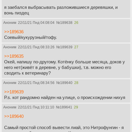
я заебался выбрасывать разложившиеся деревяшки, и
вонь пиздец
Аноним
22/11/21 Пнд 04:08:04
№
189638
26
>>189636
Соевый/кукурузный/тофу.
Аноним
22/11/21 Пнд 08:33:26
№
189639
27
>>189635
Окей, напишу по-другому. Котёнку больше месяца, доков у
него нет(живёт в деревне, у бабушки), т.в. можно его
сводить к ветеринару?
Аноним
22/11/21 Пнд 08:34:56
№
189640
28
>>189639
P.s. кот рандомно найден на улице, о происхождении нихуя
Аноним
22/11/21 Пнд 10:11:10
№
189641
29
>>189640
Самый простой способ вывести лиай, это Нитрофунгин - я