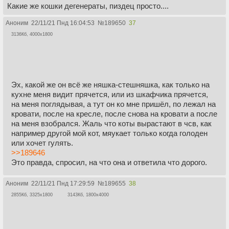
Какие же кошки дегенераты, пиздец просто....
Аноним
22/11/21 Пнд 16:04:53
№
189650
37
3136Кб, 4000x1800
Эх, какой же он всё же няшка-стешняшка, как только на
кухне меня видит прячется, или из шкафчика прячется,
на меня поглядывая, а тут он ко мне пришёл, по лежал на
кровати, после на кресле, после снова на кровати а после
на меня взобрался. Жаль что коты вырастают в чсв, как
например другой мой кот, мяукает только когда голоден
или хочет гулять.
>>189646
Это правда, спросил, на что она и ответила что дорого.
Аноним
22/11/21 Пнд 17:29:59
№
189655
38
2855Кб, 3325x1800
3143Кб, 1800x4000