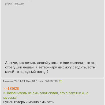
2797Кб, 1800x4000
Анонче, как лечить лешай у кота, в /me сказали, что это
стрегуший лешай. К ветеринару не смогу сводить, есть
какой-то народный метод?
Аноним
22/11/21 Пнд 01:13:47
№
189636
25
>>189628
>Наполнитель не смывают еблан, его в пакетик и на
мусорку
нужен который можно смывать