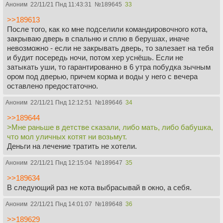
Аноним
22/11/21 Пнд 11:43:31
№
189645
33
>>189613
После того, как ко мне подселили командировочного кота,
закрываю дверь в спальню и сплю в берушах, иначе
невозможно - если не закрывать дверь, то залезает на тебя
и будит посередь ночи, потом хер уснёшь. Если не
затыкать уши, то гарантированно в 6 утра побудка зычным
ором под дверью, причем корма и воды у него с вечера
оставлено предостаточно.
Аноним
22/11/21 Пнд 12:12:51
№
189646
34
>>189644
>Мне раньше в детстве сказали, либо мать, либо бабушка,
что мол уличных котят ни возьмут.
Деньги на лечение тратить не хотели.
Аноним
22/11/21 Пнд 12:15:04
№
189647
35
>>189634
В следующий раз не кота выбрасывай в окно, а себя.
Аноним
22/11/21 Пнд 14:01:07
№
189648
36
>>189629