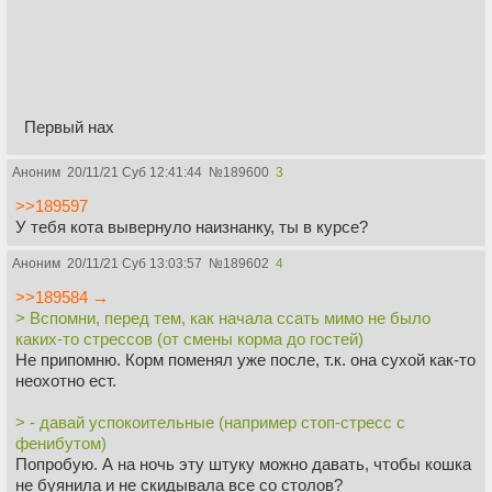
Первый нах
Аноним
20/11/21 Суб 12:41:44
№
189600
3
>>189597
У тебя кота вывернуло наизнанку, ты в курсе?
Аноним
20/11/21 Суб 13:03:57
№
189602
4
>>189584 →
> Вспомни, перед тем, как начала ссать мимо не было
каких-то стрессов (от смены корма до гостей)
Не припомню. Корм поменял уже после, т.к. она сухой как-то
неохотно ест.
> - давай успокоительные (например стоп-стресс с
фенибутом)
Попробую. А на ночь эту штуку можно давать, чтобы кошка
не буянила и не скидывала все со столов?