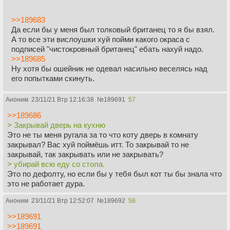
>>189683
Да если бы у меня был толковый британец то я бы взял.
А то все эти вислоушки хуй пойми какого окраса с
подписей "чистокровный британец" ебать нахуй надо.
>>189685
Ну хотя бы ошейник не одевал насильно веселясь над
его попытками скинуть.
Аноним
23/11/21 Втр 12:16:38
№
189691
57
>>189686
> Закрывай дверь на кухню
Это не ты меня ругала за то что коту дверь в комнату
закрывал? Вас хуй поймёшь итт. То закрывай то не
закрывай, так закрывать или не закрывать?
> убирай всю еду со стола.
Это по дефолту, но если бы у тебя был кот ты бы знала что
это не работает дура.
Аноним
23/11/21 Втр 12:52:07
№
189692
58
>>189691
>>189691