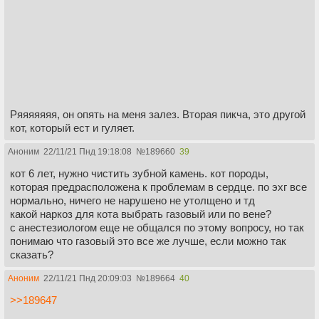
Ряяяяяяя, он опять на меня залез. Вторая пикча, это другой
кот, который ест и гуляет.
Аноним
22/11/21 Пнд 19:18:08
№
189660
39
кот 6 лет, нужно чистить зубной камень. кот породы,
которая предрасположена к проблемам в сердце. по эхг все
нормально, ничего не нарушено не утолщено и тд
какой наркоз для кота выбрать газовый или по вене?
с анестезиологом еще не общался по этому вопросу, но так
понимаю что газовый это все же лучше, если можно так
сказать?
Аноним
22/11/21 Пнд 20:09:03
№
189664
40
>>189647