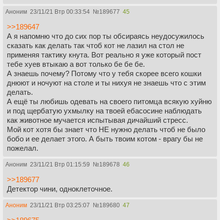
Аноним
23/11/21 Втр 00:33:54
№
189677
45
>>189647
А я напомню что до сих пор ты обсираясь неудосужилось
сказать как делать так чтоб кот не лазил на стол не
применяя тактику кнута. Вот реально я уже который пост
тебе хуев втыкаю а вот только бе бе бе.
А знаешь почему? Потому что у тебя скорее всего кошки
днюют и ночуют на столе и ты нихуя не знаешь что с этим
делать.
А ещё ты любишь одевать на своего питомца всякую хуйню
и под щербатую ухмылку на твоей ебасосине наблюдать
как животное мучается испытывая дичайший стресс.
Мой кот хотя бы знает что НЕ нужно делать чтоб не было
бобо и ее делает этого. А быть твоим котом - врагу бы не
пожелал.
Аноним
23/11/21 Втр 01:15:59
№
189678
46
>>189677
Детектор чини, одноклеточное.
Аноним
23/11/21 Втр 03:25:07
№
189680
47