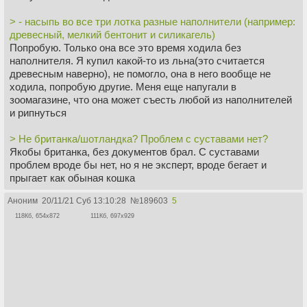
> - насыпь во все три лотка разные наполнители (например:
древесный, мелкий бентонит и силикагель)
Попробую. Только она все это время ходила без
наполнителя. Я купил какой-то из льна(это считается
древесным наверно), не помогло, она в него вообще не
ходила, попробую другие. Меня еще напугали в
зоомагазине, что она может съесть любой из наполнителей
и рипнуться
> Не британка/шотландка? Проблем с суставами нет?
Якобы британка, без документов брал. С суставами
проблем вроде бы нет, но я не эксперт, вроде бегает и
прыгает как обыная кошка
Аноним
20/11/21 Суб 13:10:28
№
189603
5
118Кб, 654x872
111Кб, 697x929