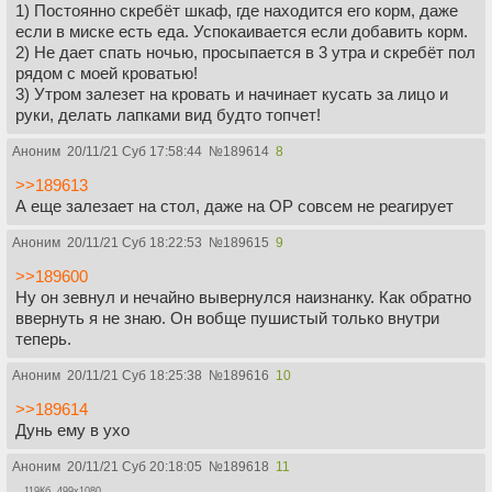
1) Постоянно скребёт шкаф, где находится его корм, даже
если в миске есть еда. Успокаивается если добавить корм.
2) Не дает спать ночью, просыпается в 3 утра и скребёт пол
рядом с моей кроватью!
3) Утром залезет на кровать и начинает кусать за лицо и
руки, делать лапками вид будто топчет!
Аноним
20/11/21 Суб 17:58:44
№
189614
8
>>189613
А еще залезает на стол, даже на ОР совсем не реагирует
Аноним
20/11/21 Суб 18:22:53
№
189615
9
>>189600
Ну он зевнул и нечайно вывернулся наизнанку. Как обратно
ввернуть я не знаю. Он вобще пушистый только внутри
теперь.
Аноним
20/11/21 Суб 18:25:38
№
189616
10
>>189614
Дунь ему в ухо
Аноним
20/11/21 Суб 20:18:05
№
189618
11
119Кб, 499x1080