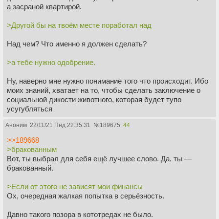
а засраной квартирой.
>Другой бы на твоём месте поработал над
Над чем? Что именно я должен сделать?
>а тебе нужно одобрение.
Ну, наверно мне нужно понимание того что происходит. Ибо
моих знаний, хватает на то, чтобы сделать заключение о
социальной дикости животного, которая будет тупо
усугубляться
Аноним
22/11/21 Пнд 22:35:31
№
189675
44
>>189668
>бракованным
Вот, ты выбрал для себя ещё лучшее слово. Да, ты —
бракованный.
>Если от этого не зависят мои финансы
Ох, очередная жалкая попытка в серьёзность.
Давно такого позора в кототредах не было.