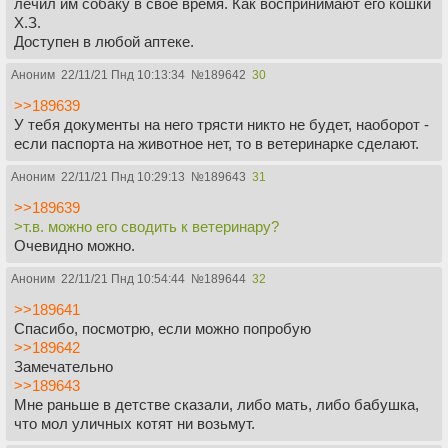
лечил им собаку в свое время. Как воспринимают его кошки
Х.З.
Доступен в любой аптеке.
Аноним
22/11/21 Пнд 10:13:34
№
189642
30
>>189639
У тебя документы на него трясти никто не будет, наоборот -
если паспорта на животное нет, то в ветеринарке сделают.
Аноним
22/11/21 Пнд 10:29:13
№
189643
31
>>189639
>т.в. можно его сводить к ветеринару?
Очевидно можно.
Аноним
22/11/21 Пнд 10:54:44
№
189644
32
>>189641
Спасибо, посмотрю, если можно попробую
>>189642
Замечательно
>>189643
Мне раньше в детстве сказали, либо мать, либо бабушка,
что мол уличных котят ни возьмут.