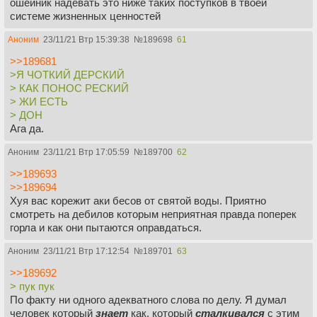
ошейник надевать это ниже таких поступков в твоей
системе жизненных ценностей
Аноним
23/11/21 Втр 15:39:38
№
189698
61
>>189681
>Я ЧОТКИЙ ДЕРСКИЙ
> КАК ПОНОС РЕСКИЙ
> ЖИ ЕСТЬ
> ДОН
Ага да.
Аноним
23/11/21 Втр 17:05:59
№
189700
62
>>189693
>>189694
Хуя вас корежит аки бесов от святой воды. Приятно
смотреть на дебилов которым неприятная правда поперек
горла и как они пытаются оправдаться.
Аноним
23/11/21 Втр 17:12:54
№
189701
63
>>189692
> пук пук
По факту ни одного адекватного слова по делу. Я думал
человек который
знает
как, который
сталкивался
с этим