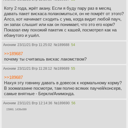
Коту 2 года, жрёт акану. Если я буду пару раз в месяц
давать пакет вискаса
полакомиться
, он не помрёт от этого?
Алсо, кот начинает сходить с ума, когда видит любой пауч,
он запах слышит или как он понимает, что это его корм?
Показал ему похожий пакетик с кашей, посмотрел как на
ебанутого и ушёл.
Аноним
23/11/21 Втр 11:25:02
№
189688
54
>>189687
почему ты считаешь вискас лакомством?
Аноним
23/11/21 Втр 11:28:12
№
189689
55
>>189687
Нахуя эту говнину давать в довесок к нормальному корму?
В зоомагазине посмотри, там полно всяких паучей/консерв,
самые внятные - Беркли/Анимонда.
Аноним
23/11/21 Втр 12:14:36
№
189690
56
159Кб, 1439x699