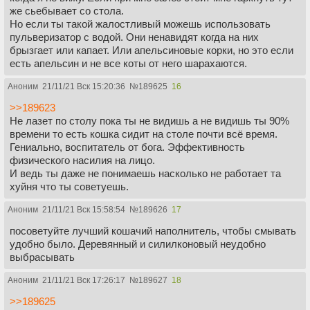
же сьебывает со стола.
Но если ты такой жалостливый можешь использовать
пульверизатор с водой. Они ненавидят когда на них
брызгает или капает. Или апельсиновые корки, но это если
есть апельсин и не все коты от него шарахаются.
Аноним
21/11/21 Вск 15:20:36
№
189625
16
>>189623
Не лазет по столу пока ты не видишь а не видишь ты 90%
времени то есть кошка сидит на столе почти всё время.
Гениально, воспитатель от бога. Эффективность
физического насилия на лицо.
И ведь ты даже не понимаешь насколько не работает та
хуйня что ты советуешь.
Аноним
21/11/21 Вск 15:58:54
№
189626
17
посоветуйте лучший кошачий наполнитель, чтобы смывать
удобно было. Деревянный и силилконовый неудобно
выбрасывать
Аноним
21/11/21 Вск 17:26:17
№
189627
18
>>189625