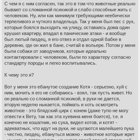
С чем я с ним согласен, так это в том что животные реально
бывают со сломанной психикой и слабо способные жить с
человеком. Ну, или как минимум требующими неебически
терпеливого и чуткого владельца. Так у меня был пес с рук,
которые боялся выходить на улицу, оставаясь дома один
крушил квартиру, впадал в панические атаки - и вообще
был лютый пиздец, я его отвез и отдал одной бабке в
деревню, где он жил в бане, считай в вольере. Потом у меня
были собаки от заводчиков, которые идеально
контактировали с человеком, были по характеру согласно
стандарту породы и легко воспитывались.
К чему это я?
Вот у меня это ебанутое создание Котя - серьезно, хуй с
ним, мочить я его не собираюсь - взял, так пусть живет. Но
он реально со сломанной психикой, в руки не дается,
вторую неделю ныкается, поймать и хоть осмотреть
животное - это блядский цирк с конем (даже тупо не могу
отвести к Вету, так как эта хуевина меня боится), т.е. я
конечно не кошатник, но сука, видел котов, и котят -
адекватных, что идут на руки, не шугаются малейшего пука
- честно, пиздец, ебануться можно - животное которые жрет