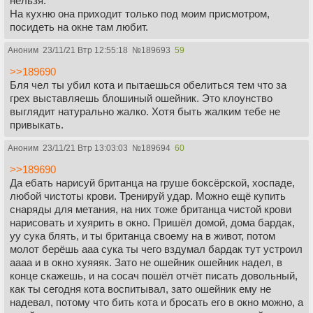
нельзя.
На кухню она приходит только под моим присмотром,
посидеть на окне там любит.
Аноним
23/11/21 Втр 12:55:18
№
189693
59
>>189690
Бля чел ты убил кота и пытаешься обелиться тем что за
грех выставляешь блошиный ошейник. Это клоунство
выглядит натурально жалко. Хотя быть жалким тебе не
привыкать.
Аноним
23/11/21 Втр 13:03:03
№
189694
60
>>189690
Да ебать нарисуй британца на груше боксёрской, хоспаде,
любой чистоты крови. Тренируй удар. Можно ещё купить
снаряды для метания, на них тоже британца чистой крови
нарисовать и хуярить в окно. Пришёл домой, дома бардак,
уу сука блять, и ты британца своему на в живот, потом
молот берёшь ааа сука ты чего вздумал бардак тут устроил
аааа и в окно хуяяяк. Зато не ошейник ошейник надел, в
конце скажешь, и на сосач пошёл отчёт писать довольный,
как ты сегодня кота воспитывал, зато ошейник ему не
надевал, потому что бить кота и бросать его в окно можно, а