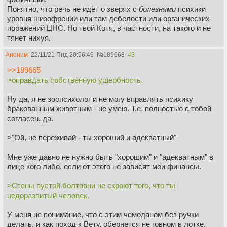
Понятно, что речь не идёт о зверях с
болезнями
психики
уровня шизофрении или там дебелости или органических
поражений ЦНС. Но твой Котя, в частности, на такого и не
тянет нихуя.
Аноним
22/11/21 Пнд 20:56:46
№
189668
43
>>189665
>оправдать собственную ущербность.
Ну да, я не зоопсихолог и не могу вправлять психику
бракованным животным - не умею. Т.е. полностью с тобой
согласен, да.
>"Ой, не переживай - ты хороший и адекватный"
Мне уже давно не нужно быть "хорошим" и "адекватным" в
лице кого либо, если от этого не зависят мои финансы.
>Стены пустой болтовни не скроют того, что ты
недоразвитый человек.
У меня не понимание, что с этим чемоданом без ручки
делать, и как поход к Вету, обернется не говном в лотке,