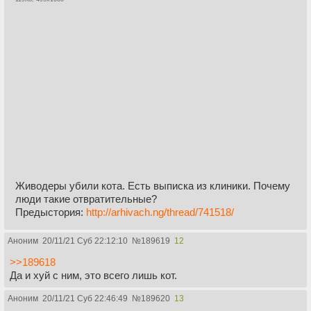
Живодеры убили кота. Есть выписка из клиники. Почему
люди такие отвратительные?
Предыстория:
http://arhivach.ng/thread/741518/
Аноним
20/11/21 Суб 22:12:10
№
189619
12
>>189618
Да и хуй с ним, это всего лишь кот.
Аноним
20/11/21 Суб 22:46:49
№
189620
13