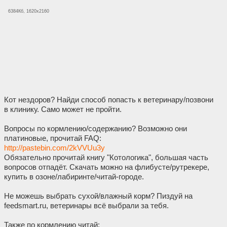
6384Кб, 1620x2160
Кот нездоров? Найди способ попасть к ветеринару/позвони
в клинику. Само может не пройти.
Вопросы по кормлению/содержанию? Возможно они
платиновые, прочитай FAQ:
http://pastebin.com/2kVVUu3y
Обязательно прочитай книгу "Котологика", большая часть
вопросов отпадёт. Скачать можно на флибусте/рутрекере,
купить в озоне/лабиринте/читай-городе.
Не можешь выбрать сухой/влажный корм? Пиздуй на
feedsmart.ru, ветеринары всё выбрали за тебя.
Также по кормлению читай: