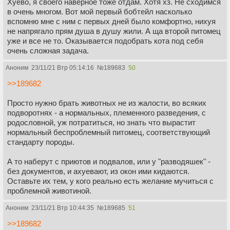
Хуево, я своего наверное тоже отдам. Хотя хз. Не сходимся
в очень многом. Вот мой первый бобтейл насколько
вспомню мне с ним с первых дней было комфортно, нихуя
не напрягало прям душа в душу жили. А ща второй питомец
уже и все не то. Оказывается подобрать кота под себя
очень сложная задача.
Аноним
23/11/21 Втр 05:14:16
№
189683
50
>>189682
Просто нужно брать животных не из жалости, во всяких
подворотнях - а нормальных, племенного разведения, с
родословной, уж потратиться, но знать что вырастит
нормальный беспроблемный питомец, соответствующий
стандарту породы.
А то наберут с приютов и подвалов, или у "разводяшек" -
без документов, и ахуевают, из окон ими кидаются.
Оставьте их тем, у кого реально есть желание мучиться с
проблемной животиной.
Аноним
23/11/21 Втр 10:44:35
№
189685
51
>>189682