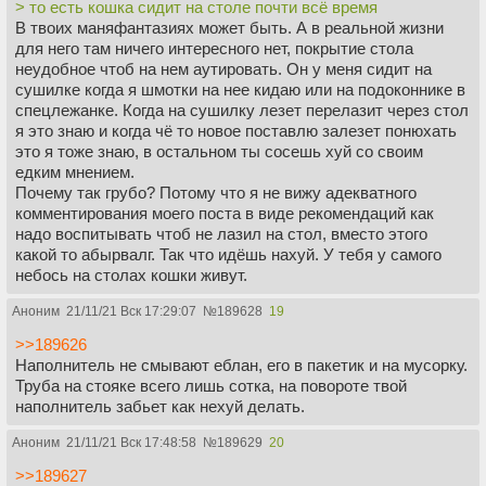
> то есть кошка сидит на столе почти всё время
В твоих маняфантазиях может быть. А в реальной жизни
для него там ничего интересного нет, покрытие стола
неудобное чтоб на нем аутировать. Он у меня сидит на
сушилке когда я шмотки на нее кидаю или на подоконнике в
спецлежанке. Когда на сушилку лезет перелазит через стол
я это знаю и когда чё то новое поставлю залезет понюхать
это я тоже знаю, в остальном ты сосешь хуй со своим
едким мнением.
Почему так грубо? Потому что я не вижу адекватного
комментирования моего поста в виде рекомендаций как
надо воспитывать чтоб не лазил на стол, вместо этого
какой то абырвалг. Так что идёшь нахуй. У тебя у самого
небось на столах кошки живут.
Аноним
21/11/21 Вск 17:29:07
№
189628
19
>>189626
Наполнитель не смывают еблан, его в пакетик и на мусорку.
Труба на стояке всего лишь сотка, на повороте твой
наполнитель забьет как нехуй делать.
Аноним
21/11/21 Вск 17:48:58
№
189629
20
>>189627