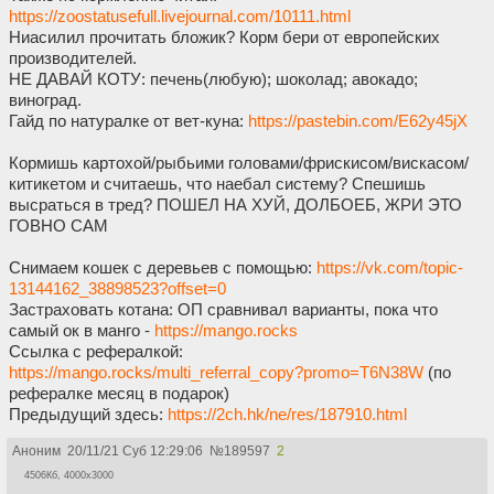
https://zoostatusefull.livejournal.com/10111.html
Ниасилил прочитать бложик? Корм бери от европейских
производителей.
НЕ ДАВАЙ КОТУ: печень(любую); шоколад; авокадо;
виноград.
Гайд по натуралке от вет-куна:
https://pastebin.com/E62y45jX
Кормишь картохой/рыбьими головами/фрискисом/вискасом/
китикетом и считаешь, что наебал систему? Спешишь
высраться в тред? ПОШЕЛ НА ХУЙ, ДОЛБОЕБ, ЖРИ ЭТО
ГОВНО САМ
Снимаем кошек с деревьев с помощью:
https://vk.com/topic-
13144162_38898523?offset=0
Застраховать котана: ОП сравнивал варианты, пока что
самый ок в манго -
https://mango.rocks
Ссылка с рефералкой:
https://mango.rocks/multi_referral_copy?promo=T6N38W
(по
рефералке месяц в подарок)
Предыдущий здесь:
https://2ch.hk/ne/res/187910.html
Аноним
20/11/21 Суб 12:29:06
№
189597
2
4506Кб, 4000x3000