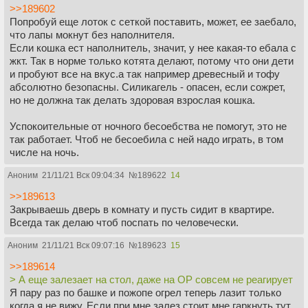
>>189602
Попробуй еще лоток с сеткой поставить, может, ее заебало,
что лапы мокнут без наполнителя.
Если кошка ест наполнитель, значит, у нее какая-то ебала с
жкт. Так в норме только котята делают, потому что они дети
и пробуют все на вкус.а так например древесный и тофу
абсолютно безопасны. Силикагель - опасен, если сожрет,
но не должна так делать здоровая взрослая кошка.
Успокоительные от ночного бесоебства не помогут, это не
так работает. Чтоб не бесоебила с ней надо играть, в том
числе на ночь.
Аноним
21/11/21 Вск 09:04:34
№
189622
14
>>189613
Закрываешь дверь в комнату и пусть сидит в квартире.
Всегда так делаю чтоб поспать по человечески.
Аноним
21/11/21 Вск 09:07:16
№
189623
15
>>189614
> А еще залезает на стол, даже на ОР совсем не реагирует
Я пару раз по башке и пожопе огрел теперь лазит только
когда я не вижу. Если при мне залез стоит мне гаркнуть тут