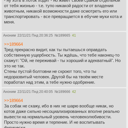
- ну хоть в лоток ходит - но живет своей сраной отдельной
от тебя жизнью - т.е. тупо никакой радости от владения
животным, никакой возможности даже осмотреть его или
транспортировать - все превращается в ебучие муки кота и
меня.
Честно, я повторил свою ошибку с одной из своих собак,
Аноним
22/11/21 Пнд 20:36:25
№
189665
41
т.е., все просто, взял не социализированного, неправильно
выращенного, не племенного разведения кота - ебанный
>>189664
род, ну блять, аж пиздец досада. Жалко утилизировать,
Тред прекрасно видит, как ты пытаешься оправдать
мол животинка, мол сам взял - никто не тянул, и жизни с
собственную ущербность. Ты ждёшь, что тебе наконец-то
ним не будет, ибо бесконтактное, ныкающееся чмо нахуй не
скажут: "Ой, не переживай - ты хороший и адекватный". Но
нужно
это не так.
Стены пустой болтовни не скроют того, что ты
недоразвитый человек. Другой бы на твоём месте
поработал над этим, а тебе нужно одобрение.
Аноним
22/11/21 Пнд 20:40:05
№
189666
42
>>189664
За собак не скажу, ибо в них не шарю вообще никак, но
котов даже сильно несоциализированных вполне реально
вывести на нормальный уровень человеколюбивости.
Просто нужно время и терпение. И не воспитывать
физически.