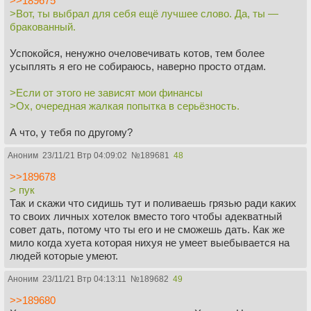
>>189675
>Вот, ты выбрал для себя ещё лучшее слово. Да, ты —
бракованный.
Успокойся, ненужно очеловечивать котов, тем более
усыплять я его не собираюсь, наверно просто отдам.
>Если от этого не зависят мои финансы
>Ох, очередная жалкая попытка в серьёзность.
А что, у тебя по другому?
Аноним
23/11/21 Втр 04:09:02
№
189681
48
>>189678
> пук
Так и скажи что сидишь тут и поливаешь грязью ради каких
то своих личных хотелок вместо того чтобы адекватный
совет дать, потому что ты его и не сможешь дать. Как же
мило когда хуета которая нихуя не умеет выебывается на
людей которые умеют.
Аноним
23/11/21 Втр 04:13:11
№
189682
49
>>189680