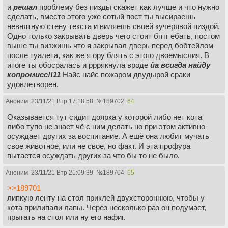
и
решал
проблему без пизды скажет как лучше и что нужно
сделать, вместо этого уже сотый пост ты высираешь
невнятную стену текста и виляешь своей кучерявой пиздой.
Одно только закрывать дверь чего стоит бгггг ебать, постом
выше ты визжишь что я закрывал дверь перед бобтейлом
после туалета, как же я ору блять с этого двоемыслия. В
итоге ты обосралась и рррякнула вроде
йа всигда найду
копромисс!!11
Найс найс пожаром двудырой сраки
удовлетворен.
Аноним
23/11/21 Втр 17:18:58
№
189702
64
Оказывается тут сидит доярка у которой либо нет кота
либо тупо не знает чё с ним делать но при этом активно
осуждает других за воспитание. А ещё она любит мучать
свое животное, или не свое, но факт. И эта профура
пытается осуждать других за что бы то не было.
Аноним
23/11/21 Втр 21:09:39
№
189704
65
>>189701
липкую ленту на стол приклей двухстороннюю, чтобы у
кота прилипали лапы. Через несколько раз он подумает,
прыгать на стол или ну его нафиг.