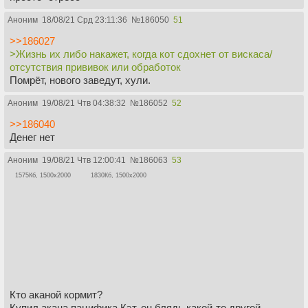
Аноним
18/08/21 Срд 23:11:36
№
186050
51
>>186027
>Жизнь их либо накажет, когда кот сдохнет от вискаса/
отсутствия прививок или обработок
Помрёт, нового заведут, хули.
Аноним
19/08/21 Чтв 04:38:32
№
186052
52
>>186040
Денег нет
Аноним
19/08/21 Чтв 12:00:41
№
186063
53
1575Кб, 1500x2000
1830Кб, 1500x2000
Кто аканой кормит?
Купил акана пацифика Кэт, он блядь какой-то другой,