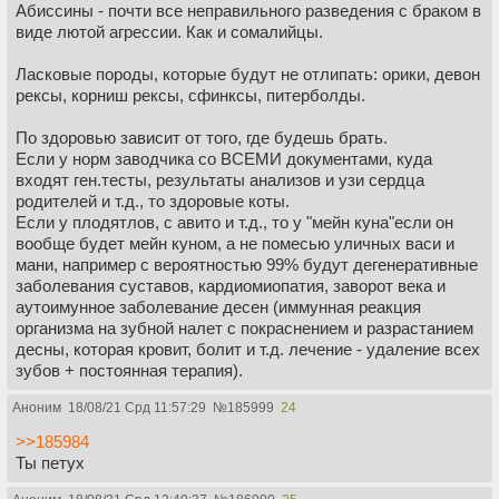
Абиссины - почти все неправильного разведения с браком в
виде лютой агрессии. Как и сомалийцы.
Ласковые породы, которые будут не отлипать: орики, девон
рексы, корниш рексы, сфинксы, питерболды.
По здоровью зависит от того, где будешь брать.
Если у норм заводчика со ВСЕМИ документами, куда
входят ген.тесты, результаты анализов и узи сердца
родителей и т.д., то здоровые коты.
Если у плодятлов, с авито и т.д., то у "мейн куна"если он
вообще будет мейн куном, а не помесью уличных васи и
мани, например с вероятностью 99% будут дегенеративные
заболевания суставов, кардиомиопатия, заворот века и
аутоимунное заболевание десен (иммунная реакция
организма на зубной налет с покраснением и разрастанием
десны, которая кровит, болит и т.д. лечение - удаление всех
зубов + постоянная терапия).
Аноним
18/08/21 Срд 11:57:29
№
185999
24
>>185984
Ты петух