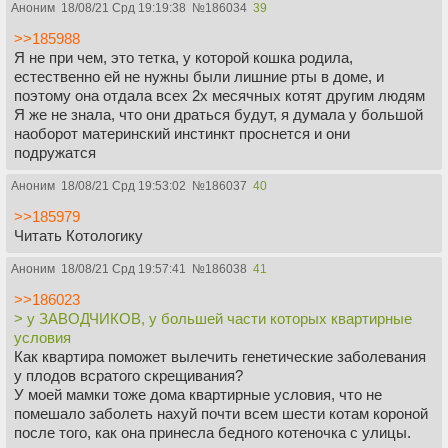
Аноним
18/08/21 Срд 19:19:38
№
186034
39
>>185988
Я не при чем, это тетка, у которой кошка родила,
естественно ей не нужны были лишние рты в доме, и
поэтому она отдала всех 2х месячных котят другим людям
Я же не знала, что они драться будут, я думала у большой
наоборот материнский инстинкт проснется и они
подружатся
Аноним
18/08/21 Срд 19:53:02
№
186037
40
>>185979
Читать Котологику
Аноним
18/08/21 Срд 19:57:41
№
186038
41
>>186023
> у ЗАВОДЧИКОВ, у большей части которых квартирные
условия
Как квартира поможет вылечить генетические заболевания
у плодов всратого скрещивания?
У моей мамки тоже дома квартирные условия, что не
помешало заболеть нахуй почти всем шести котам короной
после того, как она принесла бедного котеночка с улицы.