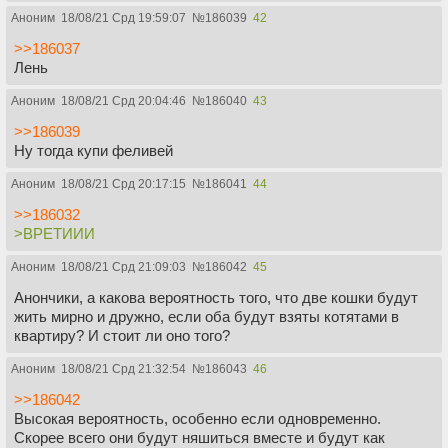
Аноним
18/08/21 Срд 19:59:07
№
186039
42
>>186037
Лень
Аноним
18/08/21 Срд 20:04:46
№
186040
43
>>186039
Ну тогда купи феливей
Аноним
18/08/21 Срд 20:17:15
№
186041
44
>>186032
>ВРЕТИИИ
Аноним
18/08/21 Срд 21:09:03
№
186042
45
Анончики, а какова вероятность того, что две кошки будут
жить мирно и дружно, если оба будут взяты котятами в
квартиру? И стоит ли оно того?
Аноним
18/08/21 Срд 21:32:54
№
186043
46
>>186042
Высокая вероятность, особенно если одновременно.
Скорее всего они будут няшиться вместе и будут как