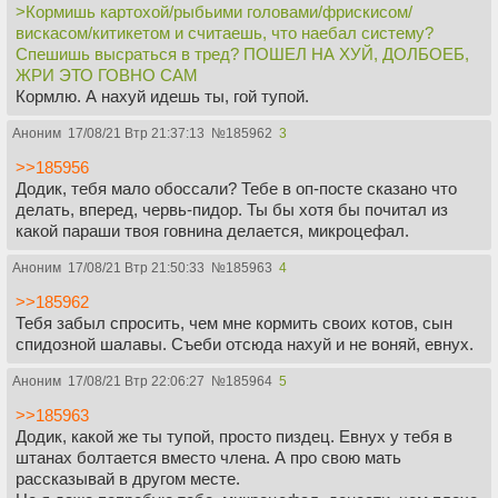
>Кормишь картохой/рыбьими головами/фрискисом/
вискасом/китикетом и считаешь, что наебал систему?
Спешишь высраться в тред? ПОШЕЛ НА ХУЙ, ДОЛБОЕБ,
ЖРИ ЭТО ГОВНО САМ
Кормлю. А нахуй идешь ты, гой тупой.
Аноним
17/08/21 Втр 21:37:13
№
185962
3
>>185956
Додик, тебя мало обоссали? Тебе в оп-посте сказано что
делать, вперед, червь-пидор. Ты бы хотя бы почитал из
какой параши твоя говнина делается, микроцефал.
Аноним
17/08/21 Втр 21:50:33
№
185963
4
>>185962
Тебя забыл спросить, чем мне кормить своих котов, сын
спидозной шалавы. Съеби отсюда нахуй и не воняй, евнух.
Аноним
17/08/21 Втр 22:06:27
№
185964
5
>>185963
Додик, какой же ты тупой, просто пиздец. Евнух у тебя в
штанах болтается вместо члена. А про свою мать
рассказывай в другом месте.