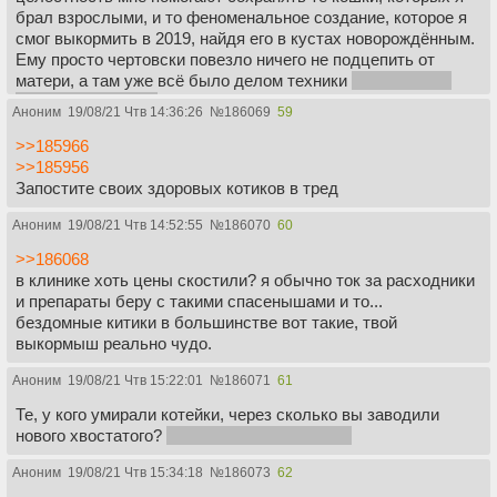
брал взрослыми, и то феноменальное создание, которое я
смог выкормить в 2019, найдя его в кустах новорождённым.
Ему просто чертовски повезло ничего не подцепить от
матери, а там уже всё было делом техники
и посланного
нахер режима сна.
Аноним
19/08/21 Чтв 14:36:26
№
186069
59
>>185966
>>185956
Запостите своих здоровых котиков в тред
Аноним
19/08/21 Чтв 14:52:55
№
186070
60
>>186068
в клинике хоть цены скостили? я обычно ток за расходники
и препараты беру с такими спасенышами и то...
бездомные китики в большинстве вот такие, твой
выкормыш реально чудо.
Аноним
19/08/21 Чтв 15:22:01
№
186071
61
Те, у кого умирали котейки, через сколько вы заводили
нового хвостатого?
Если конечно заводили.
Аноним
19/08/21 Чтв 15:34:18
№
186073
62