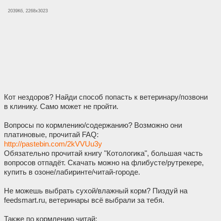
2039Кб, 2268x3023
Кот нездоров? Найди способ попасть к ветеринару/позвони
в клинику. Само может не пройти.
Вопросы по кормлению/содержанию? Возможно они
платиновые, прочитай FAQ:
http://pastebin.com/2kVVUu3y
Обязательно прочитай книгу "Котологика", большая часть
вопросов отпадёт. Скачать можно на флибусте/рутрекере,
купить в озоне/лабиринте/читай-городе.
Не можешь выбрать сухой/влажный корм? Пиздуй на
feedsmart.ru, ветеринары всё выбрали за тебя.
Также по кормлению читай: