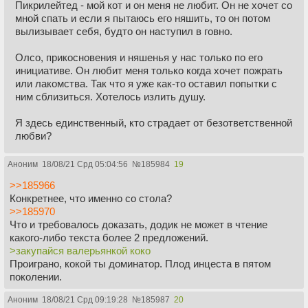
Пикрилейтед - мой кот и он меня не любит. Он не хочет со
мной спать и если я пытаюсь его няшить, то он потом
вылизывает себя, будто он наступил в говно.
Олсо, прикосновения и няшенья у нас только по его
инициативе. Он любит меня только когда хочет пожрать
или лакомства. Так что я уже как-то оставил попытки с
ним сблизиться. Хотелось излить душу.
Я здесь единственный, кто страдает от безответственной
любви?
Аноним
18/08/21 Срд 05:04:56
№
185984
19
>>185966
Конкретнее, что именно со стола?
>>185970
Что и требовалось доказать, додик не может в чтение
какого-либо текста более 2 предложений.
>закупайся валерьянкой коко
Проиграно, кокой ты доминатор. Плод инцеста в пятом
поколении.
Аноним
18/08/21 Срд 09:19:28
№
185987
20