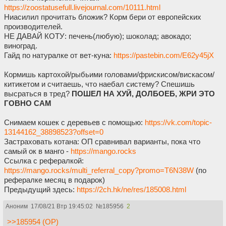
https://zoostatusefull.livejournal.com/10111.html
Ниасилил прочитать бложик? Корм бери от европейских
производителей.
НЕ ДАВАЙ КОТУ: печень(любую); шоколад; авокадо;
виноград.
Гайд по натуралке от вет-куна:
https://pastebin.com/E62y45jX
Кормишь картохой/рыбьими головами/фрискисом/вискасом/
китикетом и считаешь, что наебал систему? Спешишь
высраться в тред?
ПОШЕЛ НА ХУЙ, ДОЛБОЕБ, ЖРИ ЭТО
ГОВНО САМ
Снимаем кошек с деревьев с помощью:
https://vk.com/topic-
13144162_38898523?offset=0
Застраховать котана: ОП сравнивал варианты, пока что
самый ок в манго -
https://mango.rocks
Ссылка с рефералкой:
https://mango.rocks/multi_referral_copy?promo=T6N38W
(по
рефералке месяц в подарок)
Предыдущий здесь:
https://2ch.hk/ne/res/185008.html
Аноним
17/08/21 Втр 19:45:02
№
185956
2
>>185954 (OP)