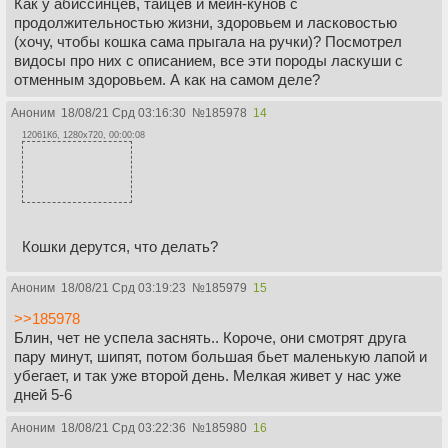
Как у абиссинцев, тайцев и мейн-кунов с
продолжительностью жизни, здоровьем и ласковостью
(хочу, чтобы кошка сама прыгала на ручки)? Посмотрел
видосы про них с описанием, все эти породы ласкуши с
отменным здоровьем. А как на самом деле?
Аноним
18/08/21 Срд 03:16:30
№
185978
14
12061Кб, 1280x720, 00:00:08
Кошки дерутся, что делать?
Аноним
18/08/21 Срд 03:19:23
№
185979
15
>>185978
Блин, чет не успела заснять.. Короче, они смотрят друга
пару минут, шипят, потом большая бьет маленькую лапой и
убегает, и так уже второй день. Мелкая живет у нас уже
дней 5-6
Аноним
18/08/21 Срд 03:22:36
№
185980
16