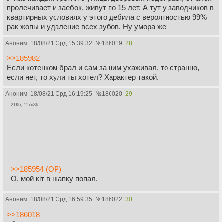
пролечивает и заебок, живут по 15 лет. А тут у заводчиков в
квартирных условиях у этого дебила с вероятностью 99%
рак жопы и удаление всех зубов. Ну умора же.
Аноним
18/08/21 Срд 15:39:32
№
186019
28
>>185982
Если котенком брал и сам за ним ухаживал, то странно,
если нет, то хули ты хотел? Характер такой.
Аноним
18/08/21 Срд 16:19:25
№
186020
29
21Кб, 117x86
>>185954 (OP)
О, мой кiт в шапку попал.
Аноним
18/08/21 Срд 16:59:35
№
186022
30
>>186018