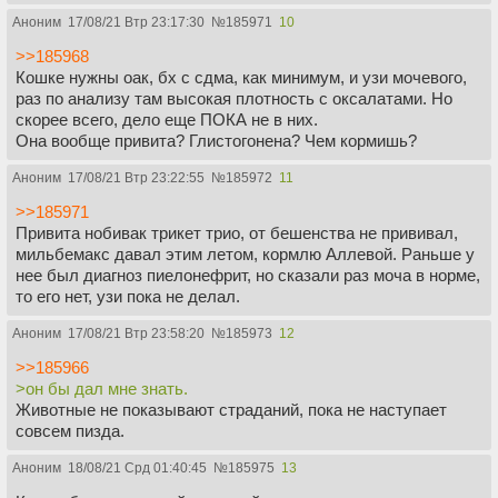
Аноним
17/08/21 Втр 23:17:30
№
185971
10
>>185968
Кошке нужны оак, бх с сдма, как минимум, и узи мочевого,
раз по анализу там высокая плотность с оксалатами. Но
скорее всего, дело еще ПОКА не в них.
Она вообще привита? Глистогонена? Чем кормишь?
Аноним
17/08/21 Втр 23:22:55
№
185972
11
>>185971
Привита нобивак трикет трио, от бешенства не прививал,
мильбемакс давал этим летом, кормлю Аллевой. Раньше у
нее был диагноз пиелонефрит, но сказали раз моча в норме,
то его нет, узи пока не делал.
Аноним
17/08/21 Втр 23:58:20
№
185973
12
>>185966
>он бы дал мне знать.
Животные не показывают страданий, пока не наступает
совсем пизда.
Аноним
18/08/21 Срд 01:40:45
№
185975
13