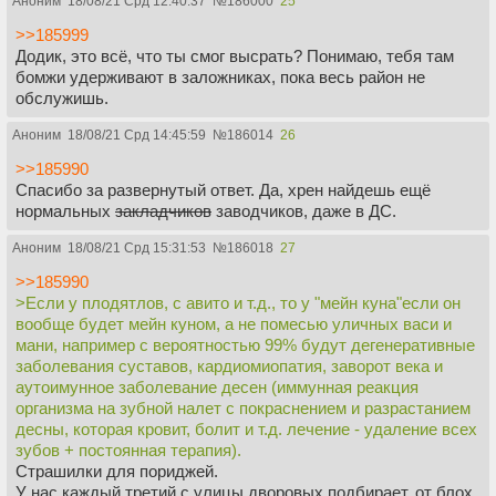
Аноним
18/08/21 Срд 12:40:37
№
186000
25
>>185999
Додик, это всё, что ты смог высрать? Понимаю, тебя там
бомжи удерживают в заложниках, пока весь район не
обслужишь.
Аноним
18/08/21 Срд 14:45:59
№
186014
26
>>185990
Спасибо за развернутый ответ. Да, хрен найдешь ещё
нормальных
закладчиков
заводчиков, даже в ДС.
Аноним
18/08/21 Срд 15:31:53
№
186018
27
>>185990
>Если у плодятлов, с авито и т.д., то у "мейн куна"если он
вообще будет мейн куном, а не помесью уличных васи и
мани, например с вероятностью 99% будут дегенеративные
заболевания суставов, кардиомиопатия, заворот века и
аутоимунное заболевание десен (иммунная реакция
организма на зубной налет с покраснением и разрастанием
десны, которая кровит, болит и т.д. лечение - удаление всех
зубов + постоянная терапия).
Страшилки для пориджей.
У нас каждый третий с улицы дворовых подбирает, от блох