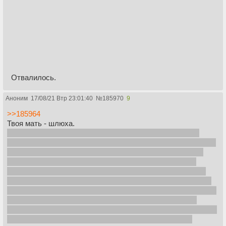
Отвалилось.
Аноним
17/08/21 Втр 23:01:40
№
185970
9
>>185964
Твоя мать - шлюха.
Твои высеры шизоидные даже читать не собираюсь. С
тобой пытались разговаривать, как с человеком, но ты скот
спидозный, к такому не приучен. Хорошо, впредь будем
разговаривать на понятном тебе языке - пошел нахуй,
обиженный хуесос. До тех пор, пока твое тупое ебало не
перестанет маячить на горизонте, я специально ради тебя
буду заходить сюда пару раз в день и продолжать ссать на
твое тупое малолетнее ебало. Для тебя это будет как
очищение, после твоих трудовых будней в подворотнях.Так
что не расслабляй булки и закупайся валерьянкой)))