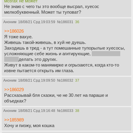
мозгах не может
Не знаю с чего ты это вообще высрал, хуесос
мелкобуквенный. Может ты туповат?
Аноним
18/08/21 Срд 19:03:59
№
186031
36
>>186026
Я тоже вахуе.
Живешь такой-живешь, в хуй не дуешь.
Заходишь в тред - а тут помешанные тупорылые хуесосы,
усложняющие себе жизнь и агитирующие,
на пару с вет-
шизом
делать это других.
Живут в каком-то манямирке и огрызаются, когда кто-то
извне пытается открыть им глаза.
Аноним
18/08/21 Срд 19:09:50
№
186032
37
>>186029
Рассказывай бля сказки, че не 30 лет на параше и
объедках?
Аноним
18/08/21 Срд 19:16:48
№
186033
38
>>185989
Хочу и пизжу, моя кошка