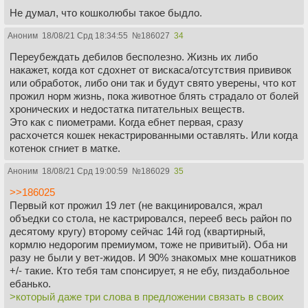
Не думал, что кошколюбы такое быдло.
Аноним
18/08/21 Срд 18:34:55
№
186027
34
Переубеждать дебилов бесполезно. Жизнь их либо
накажет, когда кот сдохнет от вискаса/отсутствия прививок
или обработок, либо они так и будут свято уверены, что кот
прожил норм жизнь, пока животное блять страдало от болей
хронических и недостатка питательных веществ.
Это как с пиометрами. Когда ебнет первая, сразу
расхочется кошек некастрированными оставлять. Или когда
котенок сгниет в матке.
Аноним
18/08/21 Срд 19:00:59
№
186029
35
>>186025
Первый кот прожил 19 лет (не вакцинировался, жрал
объедки со стола, не кастрировался, перееб весь район по
десятому кругу) второму сейчас 14й год (квартирный,
кормлю недорогим премиумом, тоже не привитый). Оба ни
разу не были у вет-жидов. И 90% знакомых мне кошатников
+/- такие. Кто тебя там спонсирует, я не ебу, пиздабольное
ебанько.
>который даже три слова в предложении связать в своих