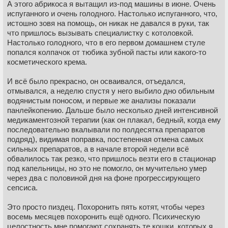
А этого абрикоса я вытащил из-под машины в июне. Очень
испуганного и очень голодного. Настолько испуганного, что,
истошно зовя на помощь, он никак не давался в руки, так
что пришлось вызывать специалистку с котоловкой.
Настолько голодного, что в его первом домашнем стуле
попался колпачок от тюбика зубной пасты или какого-то
косметического крема.
И всё было прекрасно, он осваивался, отъедался,
отмывался, а неделю спустя у него выбило дно обильным
водянистым поносом, и первые же анализы показали
панлейкопению. Дальше было несколько дней интенсивной
медикаментозной терапии (как он плакал, бедный, когда ему
последовательно вкалывали по полдесятка препаратов
подряд), видимая поправка, постепенная отмена самых
сильных препаратов, а в начале второй недели всё
обвалилось так резко, что пришлось везти его в стационар
под капельницы, но это не помогло, он мучительно умер
через два с половиной дня на фоне прогрессирующего
сепсиса.
Это просто пиздец. Похоронить пять котят, чтобы через
восемь месяцев похоронить ещё одного. Психическую
целостность мне помогают сохранять те кошки, которых я