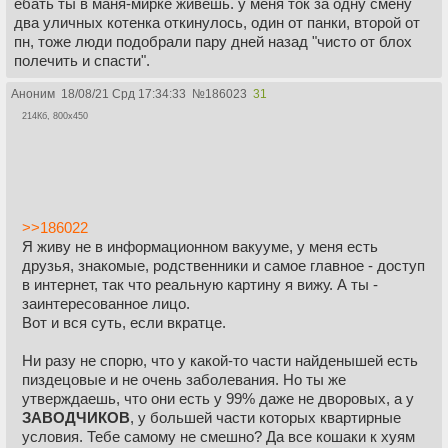
ебать ты в маня-мирке живешь. у меня ток за одну смену
два уличных котенка откинулось, один от панки, второй от
пн, тоже люди подобрали пару дней назад "чисто от блох
полечить и спасти".
Аноним
18/08/21 Срд 17:34:33
№
186023
31
214Кб, 800x450
>>186022
Я живу не в информационном вакууме, у меня есть
друзья, знакомые, родственники и самое главное - доступ
в интернет, так что реальную картину я вижу. А ты -
заинтересованное лицо.
Вот и вся суть, если вкратце.
Ни разу не спорю, что у какой-то части найденышей есть
пиздецовые и не очень заболевания. Но ты же
утверждаешь, что они есть у 99% даже не дворовых, а у
ЗАВОДЧИКОВ
, у большей части которых квартирные
условия. Тебе самому не смешно? Да все кошаки к хуям