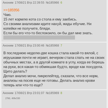
Аноним
17/08/21 Втр 22:39:55
№
185966
6
>>185956
Чаю.
15 лет кормлю кота со стола и ему заебись.
Со своими анализами идите нахуй, жиды ебучие. Ни
копейки не получите, бляди.
Если бы его что-то беспокоило, он бы дал мне знать.
жду маневров вет-шиза и прочих подсосов
Аноним
17/08/21 Втр 23:00:46
№
185968
7
В последнюю неделю-две кошка стала какой-то вялой, с
игрушками почти не играет, вечером стала спать не на своих
обычных местах, а в другой комнате в углу, когда ее берешь
на руки, вся какая-то обмякшая будто, вроде как похудела.
Щито делать?
Делал анализ мочи, пикрелейтед, сказали, что все норм,
анализы на посев еще не готовы. Делать анализ крови
теперь или что-то еще?
Аноним
17/08/21 Втр 23:01:07
№
185969
8
27Кб, 406x530