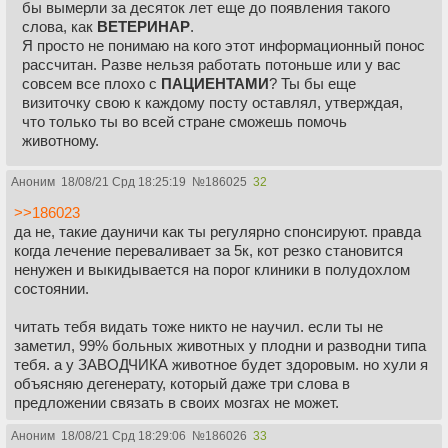
бы вымерли за десяток лет еще до появления такого
слова, как
ВЕТЕРИНАР
.
Я просто не понимаю на кого этот информационный понос
рассчитан. Разве нельзя работать потоньше или у вас
совсем все плохо с
ПАЦИЕНТАМИ
? Ты бы еще
визиточку свою к каждому посту оставлял, утверждая,
что только ты во всей стране сможешь помочь
животному.
Аноним
18/08/21 Срд 18:25:19
№
186025
32
>>186023
да не, такие дауничи как ты регулярно спонсируют. правда
когда лечение переваливает за 5к, кот резко становится
ненужен и выкидывается на порог клиники в полудохлом
состоянии.
читать тебя видать тоже никто не научил. если ты не
заметил, 99% больных животных у плодни и разводни типа
тебя. а у ЗАВОДЧИКА животное будет здоровым. но хули я
объясняю дегенерату, который даже три слова в
предложении связать в своих мозгах не может.
Аноним
18/08/21 Срд 18:29:06
№
186026
33