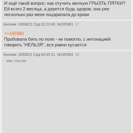
И ещё такой вопрос: как отучить мелкую ГРЫЗТЬ ПЯТКИ?
Ей всего 2 месяца, а дерется будь здоров, она уже
несколько раз меня поцарапала до крови
Аноним
18/08/21 Срд 03:23:46
№
185981
17
>>185980
Пробовала бить по попе - не помогло, с интонацией
говорить "НЕЛЬЗЯ", все равно кусается
Аноним
18/08/21 Срд 04:45:51
№
185982
18
88Кб, 576x1280