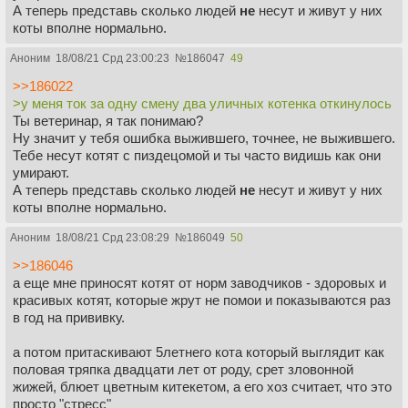
А теперь представь сколько людей
не
несут и живут у них
коты вполне нормально.
Аноним
18/08/21 Срд 23:00:23
№
186047
49
>>186022
>у меня ток за одну смену два уличных котенка откинулось
Ты ветеринар, я так понимаю?
Ну значит у тебя ошибка выжившего, точнее, не выжившего.
Тебе несут котят с пиздецомой и ты часто видишь как они
умирают.
А теперь представь сколько людей
не
несут и живут у них
коты вполне нормально.
Аноним
18/08/21 Срд 23:08:29
№
186049
50
>>186046
а еще мне приносят котят от норм заводчиков - здоровых и
красивых котят, которые жрут не помои и показываются раз
в год на прививку.
а потом притаскивают 5летнего кота который выглядит как
половая тряпка двадцати лет от роду, срет зловонной
жижей, блюет цветным китекетом, а его хоз считает, что это
просто "стресс"