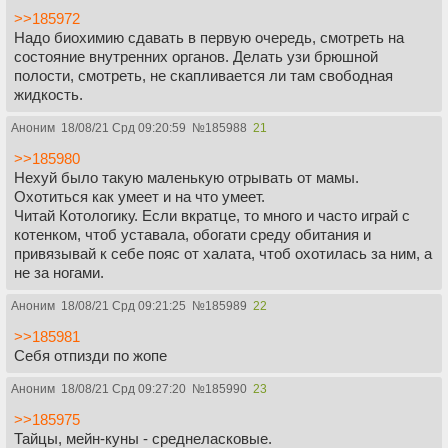
>>185972
Надо биохимию сдавать в первую очередь, смотреть на
состояние внутренних органов. Делать узи брюшной
полости, смотреть, не скапливается ли там свободная
жидкость.
Аноним
18/08/21 Срд 09:20:59
№
185988
21
>>185980
Нехуй было такую маленькую отрывать от мамы.
Охотиться как умеет и на что умеет.
Читай Котологику. Если вкратце, то много и часто играй с
котенком, чтоб уставала, обогати среду обитания и
привязывай к себе пояс от халата, чтоб охотилась за ним, а
не за ногами.
Аноним
18/08/21 Срд 09:21:25
№
185989
22
>>185981
Себя отпизди по жопе
Аноним
18/08/21 Срд 09:27:20
№
185990
23
>>185975
Тайцы, мейн-куны - среднеласковые.