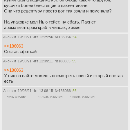
кусочки более блестящие и пахнет иначе.
Они что рецептуру просто вот так взяли и поменяли?
На упаковке мол Нью тейст, ну ебать. Пахнет
ароматизатором краб в чипсах, химия
Аноним
19/08/21 Чтв 12:25:56
№
186064
54
>>186063
Состав сфоткай
Аноним
19/08/21 Чтв 12:39:11
№
186065
55
>>186063
У них на сайте можешь посмотреть новый и старый состав
есть
Аноним
19/08/21 Чтв 13:08:15
№
186066
56
762Кб, 632x842
10784Кб, 2560x1920
10312Кб, 2560x1920