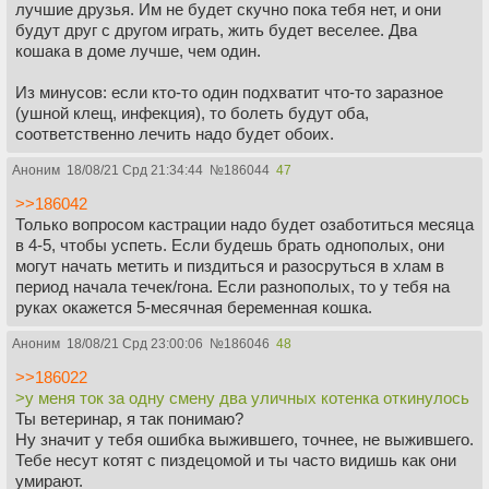
лучшие друзья. Им не будет скучно пока тебя нет, и они
будут друг с другом играть, жить будет веселее. Два
кошака в доме лучше, чем один.
Из минусов: если кто-то один подхватит что-то заразное
(ушной клещ, инфекция), то болеть будут оба,
соответственно лечить надо будет обоих.
Аноним
18/08/21 Срд 21:34:44
№
186044
47
>>186042
Только вопросом кастрации надо будет озаботиться месяца
в 4-5, чтобы успеть. Если будешь брать однополых, они
могут начать метить и пиздиться и разосруться в хлам в
период начала течек/гона. Если разнополых, то у тебя на
руках окажется 5-месячная беременная кошка.
Аноним
18/08/21 Срд 23:00:06
№
186046
48
>>186022
>у меня ток за одну смену два уличных котенка откинулось
Ты ветеринар, я так понимаю?
Ну значит у тебя ошибка выжившего, точнее, не выжившего.
Тебе несут котят с пиздецомой и ты часто видишь как они
умирают.