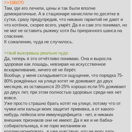
>>186070
Там, где его лечили, цены и так были вполне
демократичные. А в стационаре начисляли по десятке в
сутки, сразу предупредив, что никаких гарантий не дают и
что котёнок, скорее всего, умрёт. Да я и сам это понимал, но
не мог не оставить рыжику хотя бы призрачного шанса на
спасение.
К сожалению, чуда не случилось.
>твой выкормыш реально чудо
Да, теперь я это отчётливо понимаю. Она и выросла
здоровая как лошадь, невзирая на искусственное
вскармливание, ничего её не берёт.
Вообще, у меня складывается ощущение, что порядка 75-
80% рождённых на улице котят не доживают до двух
месяцев, из оставшихся 20-25% хорошо если 5% доживают
до двух лет, при этом полностью здоровых среди них нет
вовсе.
Уже просто страшно брать котят на улице, потому что от
чумки или кальци моих защитит прививка, а от какого-
нибудь лейкоза или иммунодефицита - нет, и никаких
внешних признаков они не имеют. Да я же и не бабка-
собирательница, я не горю желанием их
коллекционировать, я уже чувствую, что не могу дать