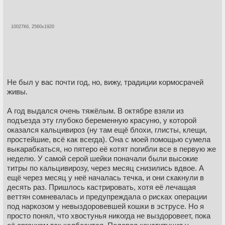
10027Кб, 2560x1920
Не был у вас почти год, но, вижу, традиции кормосрачей
живы.
А год выдался очень тяжёлым. В октябре взяли из
подъезда эту глубоко беременную красуню, у которой
оказался кальцивироз (ну там ещё блохи, глисты, клещи,
простейшие, всё как всегда). Она с моей помощью сумела
выкарабкаться, но пятеро её котят погибли все в первую же
неделю. У самой серой шейки поначали были высокие
титры по кальцивирозу, через месяц снизились вдвое. А
ещё через месяц у неё началась течка, и они скакнули в
десять раз. Пришлось кастрировать, хотя её лечащая
веттян сомневалась и предупреждала о рисках операции
под наркозом у невыздоровевшей кошки в эструсе. Но я
просто понял, что хвостунья никогда не выздоровеет, пока