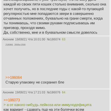
каждой из своих пяти кошек столько внимания, сколько она
хочет получить, но в последние годы с какой-то пугающей
регулярностью мне попадаются звери в совершенно
отчаянных положениях, буквально на грани смерти, когда
ты понимаешь, что своими руками подписываешь им
приговор, проходя мимо.
Да, собственно, мне и в буквальном смысле довелось
подписать приговор последнему котёнку серой шейки
Аноним
19/08/21 Чтв 16:01:00
№
186074
63
прошлой осенью. Вдоволь насмотревшись, в каких
2180Кб, 2000x1500
мучениях умирали его более слабые братья и сёстры, я
решил не продлевать агонию малыша и сам отнёс его на
усыпление, подписав соответствующее согласие. Надеюсь,
это облегчило его уход из жизни, хотя, если честно, у меня
до сих пор нет уверенности в том, что его нельзя было
спасти.
>>186064
>я обычно ток за расходники и препараты беру с такими
Старую упаковку не сохранил бле
спасенышами и то...
Да, ты настоящий энтузиаст. А я тут, пока искал
Аноним
19/08/21 Чтв 17:21:03
№
186076
64
стоматолога для удаления зубов Шушки, наткнулся на
настоящего звериного доктора Менгеле. Тетка с отличными
>>186073
отзывами, чувствуется, что квалифицированная, ещё и
> а от какого-нибудь лейкоза или иммунодефицита
принимает буквально в паре километров от меня. А начал
как вариант - сдавать пцр на эти болячки всем