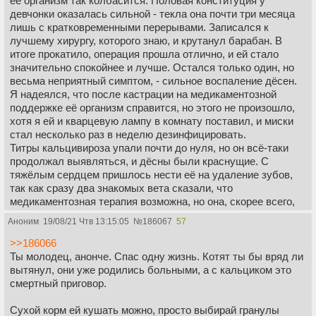
её организм так колбасится. Половая конституция у
девчонки оказалась сильной - текла она почти три месяца
лишь с кратковременными перерывами. Записался к
лучшему хирургу, которого знаю, и крутанул барабан. В
итоге прокатило, операция прошла отлично, и ей стало
значительно спокойнее и лучше. Остался только один, но
весьма неприятный симптом, - сильное воспаление дёсен.
Я надеялся, что после кастрации на медикаментозной
поддержке её организм справится, но этого не произошло,
хотя я ей и кварцевую лампу в комнату поставил, и миски
стал несколько раз в неделю дезинфицировать.
Титры кальцивироза упали почти до нуля, но он всё-таки
продолжал выявляться, и дёсны были краснущие. С
тяжёлым сердцем пришлось нести её на удаление зубов,
так как сразу два знакомых вета сказали, что
медикаментозная терапия возможна, но она, скорее всего,
будет давать лишь кратковременный эффект. Тем более
Аноним
19/08/21 Чтв 13:15:05
№
186067
57
она оказалась весьма стрессовой и мучительной - попробуй
обработать пасть кошке, у которой там всё пылает.
>>186066
В общем, в июле моя Шушпания и без зубов осталась. И
Ты молодец, анонче. Спас одну жизнь. Котят ты бы вряд ли
да, ей это помогло, воспаление прошло практически сразу.
вытянул, они уже родились больными, а с кальциком это
Хотел её перевести исключительно на паштетную диету, но
смертный приговор.
она с такой охотой залезала в миску с сухим кормом своей
соседки по комнате, что я махнул рукой и стал ей
Сухой корм ей кушать можно, просто выбирай гранулы