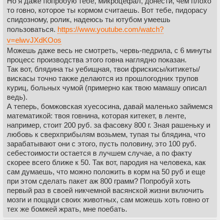
Но я даже попробую тебе, микроцефал, донести, чем плохо
то говно, которое ты кормом считаешь. Вот тебе, пидорасу
спидозному, ролик, надеюсь ты ютубом умеешь
пользоваться.
https://www.youtube.com/watch?
v=elwvJXdKOos
Можешь даже весь не смотреть, червь-педрила, с 6 минуты
процесс производства этого говна наглядно показан.
Так вот, блядина ты уебищная, твои фрискисы/китикеты/
вискасы точно также делаются из прошлогодних трупов
куриц, больных чумой (примерно как твою мамашу описал
ведь).
А теперь, бомжовская хуесосина, давай маленько займемся
математикой: твоя говнина, которая китекет, в ленте,
например, стоит 200 руб. за фасовку 800 г. Зная рашеньку и
любовь к сверхприбылям возьмем, тупая ты блядина, что
зарабатывают они с этого, пусть половину, это 100 руб.
себестоимости остается в лучшем случае, а по факту
скорее всего ближе к 50. Так вот, пародия на человека, как
сам думаешь, что можно положить в корм на 50 руб и еще
при этом сделать пакет аж 800 грамм? Попробуй хоть
первый раз в своей никчемной васянской жизни включить
мозги и пощади своих животных, сам можешь хоть говно от
тех же бомжей жрать, мне поебать.