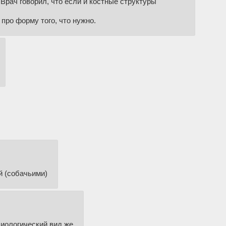
 Врач говорил, что если и костные структуры
про форму того, что нужно.
й (собачьими)
биологический вид же