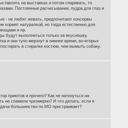
выставлять на выставках и потом спаривать, то
зами. Постоянные расчесывания, пудра для глаз и
ые - не любят жевать, предпочитают консервы
ие кормят натуралкой, но тогда естественно для
овощами и пр.
ды будут выполняться только за вкусняшку.
ка и они тупо мерзнут в зимнее время, во-вторых
постирать в стиралке костюм, чем вымыть собаку.
тор приютов и прочего? Как не наткнуться на
ь не спамили чрезмерно? И что делать, если я
задача-большинство по МО пристраивает?