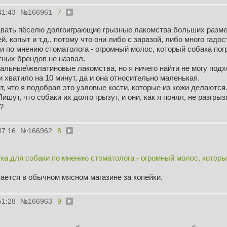
закрытой площадке.
41:43
№
166961
7
Продолжать так же занудствовать? С остановками и ожидание
вать пёселю долгоиграющие грызные лакомства больших размеро
й, копыт и т.д., потому что они либо с заразой, либо много гад
2) Собака неправильно просится в туалет. Он уже понял,что н
и по мнению стоматолога - огромный молос, который собака погры
пищит и "разговаривает". Я сажаю его на выдержку и заставл
тных брендов не назвал.
подкрепляю.
альные\желатиновые лакомства, но я ничего найти не могу подхо
 хватило на 10 минут, да и она относительно маленькая.
Но собака упорно не понимает что же меня не устраивает. Если
, что я подобрал это узловые кости, которые из кожи делаются.
начинаю хвалить - скулеж возвращается и как дурак стою и жд
ишут, что собаки их долго грызут, и они, как я понял, не разгры
?
3) Пёс не умеет нормально общаться с другими собаками - он
пугает) или пытается забраться сзади (и получает неодобрит
47:16
№
166962
8
спасибо.
а для собаки по мнению стоматолога - огромный молос, который 
ается в обычном мясном магазине за копейки.
51:28
№
166963
9