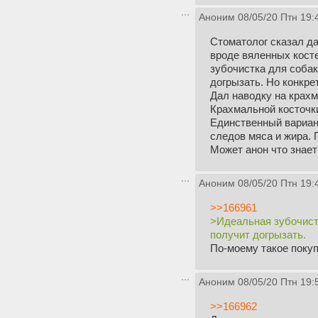
Аноним
08/05/20 Птн 19:
Стоматолог сказал да
вроде вяленных косте
зубочистка для собак
догрызать. Но конкре
Дал наводку на крахм
Крахмальной косточки
Единственный вариант
следов мяса и жира. П
Может анон что знает
Аноним
08/05/20 Птн 19:
>>166961
>Идеальная зубочистк
получит догрызать.
По-моему такое покуп
Аноним
08/05/20 Птн 19:
>>166962