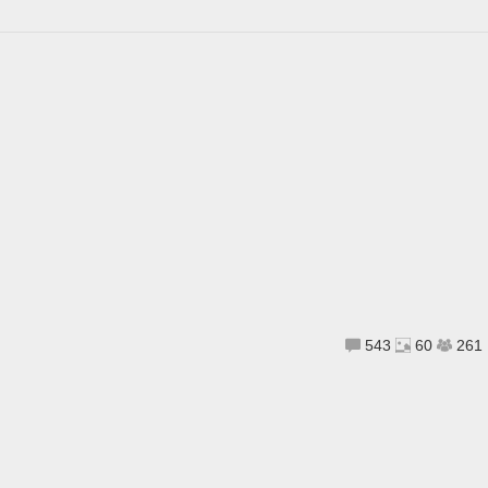
543
60
261