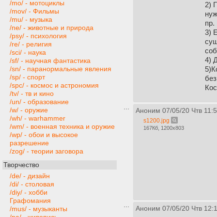
/mo/ - мотоциклы
2) 
/mov/ - Фильмы
нуж
/mu/ - музыка
пр.
/ne/ - животные и природа
3) 
/psy/ - психология
суш
/re/ - религия
соб
/sci/ - наука
4) 
/sf/ - научная фантастика
5)К
/sn/ - паранормальные явления
/sp/ - спорт
без
/spc/ - космос и астрономия
Кос
/tv/ - тв и кино
/un/ - образование
/w/ - оружие
Аноним
07/05/20 Чтв 11:
/wh/ - warhammer
s1200.jpg
/wm/ - военная техника и оружие
167Кб, 1200x803
/wp/ - обои и высокое
разрешение
/zog/ - теории заговора
Творчество
/de/ - дизайн
/di/ - столовая
/diy/ - хобби
Графомания
Аноним
07/05/20 Чтв 12:
/mus/ - музыканты