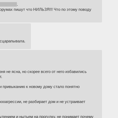
 и уиппет
.
форумах пишут что НИЛЬЗЯ!!! Что по этому поводу
асцарапывала.
ня не ясна, но скорее всего от него избавились
т.
и привыканию к новому дому стало понятно
 зооагрессии, не разбирает дом и не устраивает
кулением и нытьем на прогулку, не понимает почему