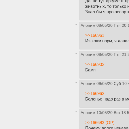
Да, но тут аргумент п
животных, то только 
Знал бы я про ассорт
Аноним
08/05/20 Птн 20:
>>166961
Из кожи норм, я дава
Аноним
08/05/20 Птн 21:
>>166902
Бамп
Аноним
09/05/20 Суб 10:
>>166962
Болонье надо раз в м
Аноним
10/05/20 Вск 18:
>>166693 (OP)
Почему волки ненави