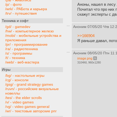
/pa/ - живопись
Аноны, нашел в лесу
/p/ - фото
/wrk/ - РАБота и карьера
Почитал что про них 
/trv/ - путешествия
скажут эксперты с дв
Техника и софт
/gd/ - gamedev
Аноним
07/05/20 Чтв 12:
/hw/ - компьютерное железо
>>166904
/mobi/ - мобильные устройства и
приложения
Я раньше давал, пото
/pr/ - программирование
/ra/ - радиотехника
Аноним
08/05/20 Птн 11:
/s/ - программы
/t/ - техника
image.png
/web/ - веб-мастера
3104Кб, 960x1280
Игры
/bg/ - настольные игры
/cg/ - консоли
/gsg/ - grand strategy games
/ruvn/ - российские визуальные
новеллы
/tes/ - the elder scrolls
/v/ - video games
/vg/ - video games general
/wr/ - текстовые авторские рпг