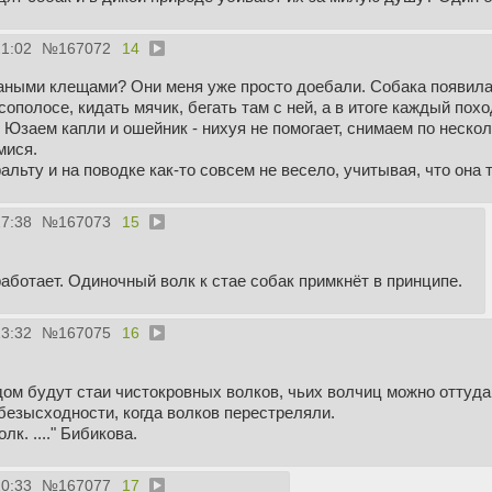
21:02
№
167072
14
баными клещами? Они меня уже просто доебали. Собака появила
сополосе, кидать мячик, бегать там с ней, а в итоге каждый по
 Юзаем капли и ошейник - нихуя не помогает, снимаем по неско
мися.
льту и на поводке как-то совсем не весело, учитывая, что она т
27:38
№
167073
15
аботает. Одиночный волк к стае собак примкнёт в принципе.
13:32
№
167075
16
дом будут стаи чистокровных волков, чьих волчиц можно оттуда 
безысходности, когда волков перестреляли.
к. ...." Бибикова.
20:33
№
167077
17