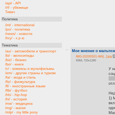
/api/ - API
/rf/ - убежище
Тивач
Политика
/int/ - international
/po/ - политика
/news/ - новости
/hry/ - х р ю
Тематика
Мое мнение о мальтез
/au/ - автомобили и транспорт
/bi/ - велосипеды
IMG-20200501-WA[...].jpg
/biz/ - бизнес
83Кб, 720x1280
/bo/ - книги
У н
/c/ - комиксы и мультфильмы
/em/ - другие страны и туризм
соц
/fa/ - мода и стиль
изб
/fiz/ - физкультура
отл
/fl/ - иностранные языки
/ftb/ - футбол
Нед
/hh/ - hip-hop
1) 
/hi/ - история
вкл
/me/ - медицина
одн
/mg/ - магия
/mlp/ - my little pony
Мал