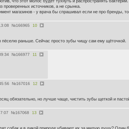
ротив, что этот молос будет тухнуть и распространять бактерии.
из проверенных источников, а не срынка.
имент магазинов - у врача бы спрашивал если не про бренды, то 
13:08
№
166965
10
л пёселю раньше. Сейчас просто зубы чищу сам ему щёточкой.
39:34
№
166977
11
45:56
№
167016
12
есяц обязательно, но лучше чаще, чистить зубы щеткой и пасто
57:07
№
167068
13
дят собак и в дикой природе убивают их за милую душу? Один 