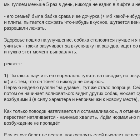
мы гуляем меньше 5 раз в день, никогда не ездил в лифте и н
- его семьей была бабка срака и её дочурка (+ мб какой-нибу
и плиты, пытается сожрать что-нибудь вкусное, шугается вени
разрешали лежать.
Здоровье пошло на улучшение, собака становится лучше и я 
учиться - трюки разучивает за вкусняшку на раз-два, ищет со
и нужно этот момент выправлять.
реквест:
1) Пытаюсь научить его нормально гулять на поводке, но резу
кг) и с тем, что он тянет я никогда не смирюсь.
Первую неделю гуляли "на удавке", тут же стало попроще. Сей
потом он начинает волноваться: видит других собак, нюхает с
возбудимый (в силу характера и непривычки к новому месте), 
Как только поводок натягивается я останавливаюсь, я отмечаю
перестает натягивается - начинаю хвалить. Идём нормально п
возбуждение не пропадёт.
Еду из рук берет не всегда, подкреплять едой выходит не всег