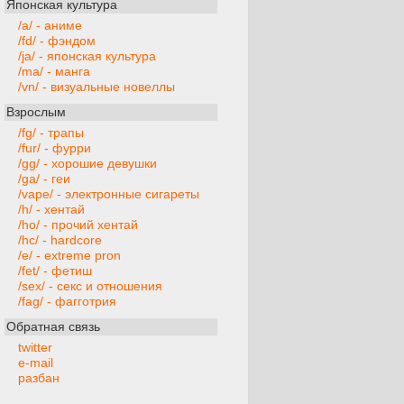
Японская культура
/a/ - аниме
/fd/ - фэндом
/ja/ - японская культура
/ma/ - манга
/vn/ - визуальные новеллы
Взрослым
/fg/ - трапы
/fur/ - фурри
/gg/ - хорошие девушки
/ga/ - геи
/vape/ - электронные сигареты
/h/ - хентай
/ho/ - прочий хентай
/hc/ - hardcore
/e/ - extreme pron
/fet/ - фетиш
/sex/ - секс и отношения
/fag/ - фагготрия
Обратная связь
twitter
e-mail
разбан