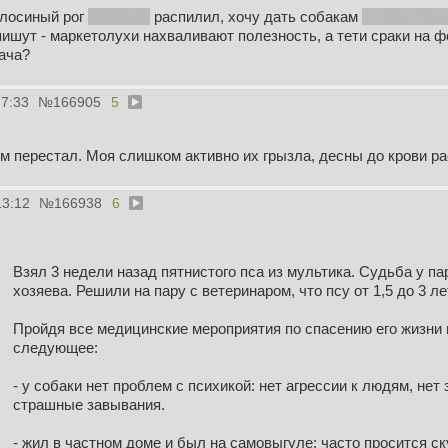
 лосиный рог
двугодка
распилил, хочу дать собакам
старая такса
пишут - маркетолухи нахваливают полезность, а тети сраки на 
ача?
27:33
№
166905
5
м перестал. Моя слишком активно их грызла, десны до крови р
13:12
№
166938
6
Взял 3 недели назад пятнистого пса из мультика. Судьба у пар
хозяева. Решили на пару с ветеринаром, что псу от 1,5 до 3 ле
Пройдя все медицинские мероприятия по спасению его жизни 
следующее:
- у собаки нет проблем с психикой: нет агрессии к людям, нет
страшные завывания.
- жил в частном доме и был на самовыгуле: часто просится с