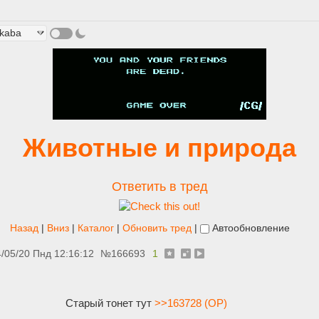
Животные и природа
Ответить в тред
Назад
|
Вниз
|
Каталог
|
Обновить тред
|
Автообновление
/05/20 Пнд 12:16:12
№
166693
1
Старый тонет тут
>>163728 (OP)