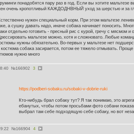
Груминги понадобятся пару раз в год. Если вы хотите мальтезе 
ен очень кропотливый КАЖДОДНВНЫЙ уход за шерстью и за гла
Естественно нужен специальный корм. При этом мальтезе ленив
ке, а сушку давать надо, иначе собака начинает поносить. Мног
аки отдельно готовить - пресный рис с курой, гречу с мясмом и 
Дрессировать мальтезе можно, хотя и сложновато. Любые коман
остюмы нужны обязательно. Во-первых у мальтезе нет подшерст
 костюма собака засирается, потом ее тяжело отмывать. Проще 
тюмов нужно много
58:40
№
166902
3
https://podberi-sobaku.ru/sobaki-v-dobrie-ruki
Кто-нибудь брал собаку тут? Я так понимаю, это агрега
ебанутых, чтобы потом просьбами фото собани показат
выбрал там себе подходящую себе собаку, но вот не
19:22
№
166904
4