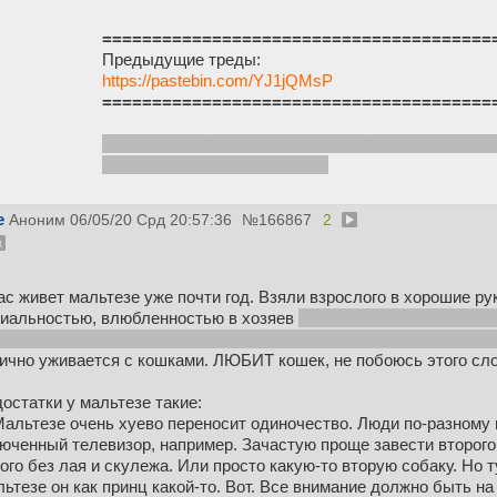
=======================================
Предыдущие треды:
https://pastebin.com/YJ1jQMsP
=======================================
Три разных FAQ'a, и которых в итоге должен получ
https://pastebin.com/DyQqrbpy
е
Аноним
06/05/20 Срд 20:57:36
№
166867
2
ас живет мальтезе уже почти год. Взяли взрослого в хорошие 
иальностью, влюбленностью в хозяев
по прежней хозяйке он ск
рал моих маму и отчима новыми хозяевами, а потом избрал отч
ично уживается с кошками. ЛЮБИТ кошек, не побоюсь этого слов
остатки у мальтезе такие:
Мальтезе очень хуево переносит одиночество. Люди по-разному
юченный телевизор, например. Зачастую проще завести второго
ого без лая и скулежа. Или просто какую-то вторую собаку. Но 
ьтезе он как принц какой-то. Вот. Все внимание должно быть на