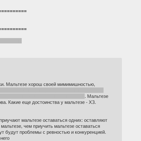
==========
==========
ится один:
руки. Мальтезе хорош своей мимимишностью,
учал отсилы пару недель, потом он просто тупо
има более главным хозяином, чем мать
. Мальтезе
а. Какие еще достоинства у мальтезе - ХЗ.
 приучают мальтезе оставаться одних: оставляют
 мальтезе, чем приучить мальтезе оставаться
тут будут проблемы с ревностью и конкуренцией.
 него