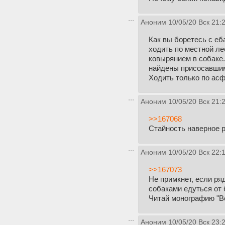
Аноним
10/05/20 Вск 21:
Как вы боретесь с е
ходить по местной ле
ковырянием в собаке.
найдены присосавши
Ходить только по асфа
Аноним
10/05/20 Вск 21:
>>167068
Стайность наверное р
Аноним
10/05/20 Вск 22:
>>167073
Не примкнет, если ря
собаками едуться от 
Читай монографию "Вол
Аноним
10/05/20 Вск 23: