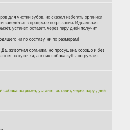
м его правильного поведения?
в для чистки зубов, но сказал избегать органики
ости заведётся в процессе погрызания. Идеальная
ужно сидеть у двери, но при этом он постоянно
зёт, устанет, оставит, через пару дней получит
яю ждать меня - потом снимаю его маркером и
дящего ни по составу, ни по размерам!
 отворачиваю от него голову - скулить перестает,
 Да, животная органика, но просушена хорошо и без
у пока он перестанет, чтобы его похвалить.
заются на кусочки, а в них собака зубы погружает.
 начинает наваливаться на тех кто меньше (чем их
ельный рык). Как это лечится?
собака погрызёт, устанет, оставит, через пару дней