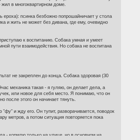
е жил в многоквартирном доме.
дь ероха): псинка безбожно попрошайничает у стола
ка и жить не может без дивана, где ему, очевидно
приступаю к воспитанию. Собака умная и умеет
 мной пути взаимодействия. Но собака не воспитана
льтат не закреплен до конца. Собака здоровая (30
час механика такая - я гуляю, он делает дела, а
учек, или новое для себя место. Я понимаю, что он
но после этого он начинает тянуть.
 "фу" и жду его. Он тупит, разворачивается, поводок
ару метров, а потом ситуация повторяется пока
да - кормлю только на улице, но в основном на