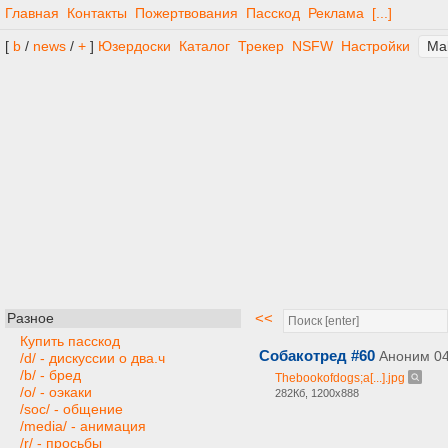
Главная
Контакты
Пожертвования
Пасскод
Реклама
[...]
[
b
/
news
/
+
]
Юзердоски
Каталог
Трекер
NSFW
Настройки
<<
Разное
Купить пасскод
Собакотред #60
Аноним
04
/d/ - дискуссии о два.ч
/b/ - бред
Thebookofdogs;a[...].jpg
/o/ - оэкаки
282Кб, 1200x888
/soc/ - общение
/media/ - анимация
/r/ - просьбы