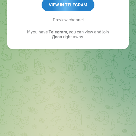
VIEW IN TELEGRAM
Другие каналы: telegra.ph/2ch-09-09
Папка с нашими каналами:
Preview channel
t.me/addlist/xRsCRjuZXQQ2YmM6
If you have
Telegram
, you can view and join
Двач
right away.
Предложка:
@dvachmeme_bot
Випач:
@ru2chvip_bot