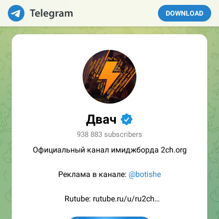
DOWNLOAD
Двач
✔
938 883 subscribers
Официальный канал имиджборда 2ch.org
Реклама в канале:
@botishe
Rutube: rutube.ru/u/ru2ch
Max: max.ru/dvach