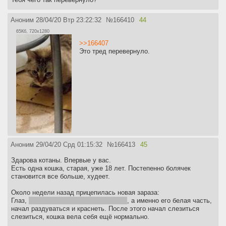
Аноним
28/04/20 Втр 23:22:32
№
166410
44
65Кб, 720x1280
>>166407
Это тред перевернуло.
Аноним
29/04/20 Срд 01:15:32
№
166413
45
Здарова котаны. Впервые у вас.
Есть одна кошка, старая, уже 18 лет. Постепенно болячек
становится все больше, худеет.
Около недели назад прицепилась новая зараза:
Глаз,
гугл говорит стекловидное тело
, а именно его белая часть,
начал раздуваться и краснеть. После этого начал слезиться
слезиться, кошка вела себя ещё нормально.