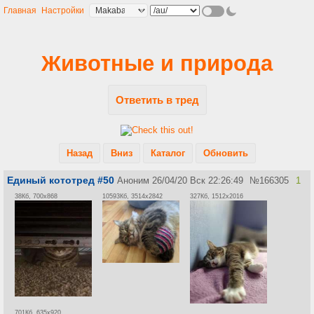
Главная
Настройки
Животные и природа
Ответить в тред
Назад
Вниз
Каталог
Обновить
Единый кототред #50
Аноним
26/04/20 Вск 22:26:49
№
166305
1
38Кб, 700x868
10593Кб, 3514x2842
327Кб, 1512x2016
701Кб, 635x920