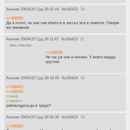
Аноним
29/04/20 Срд 08:42:44
№
166422
50
>>166420
Да я хотел, но она там ебнется и зассыт все в темноте. Говорю
же манерная
Аноним
29/04/20 Срд 09:11:47
№
166423
51
195Кб, 2560x1920
>>166419
Не так уж они и похожи. У моего морда
круглее.
Аноним
29/04/20 Срд 09:18:05
№
166424
52
>>166423
>>166419
>>мой
>>моего
рабовладельцы в треде?
Аноним
29/04/20 Срд 09:56:30
№
166425
53
>>166423