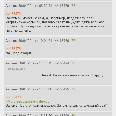
Аноним
30/04/20 Чтв 08:32:41
№
166479
76
>>166473
Вонять он может не сам, а, например, пердёж его, если
неправильно кормили, поэтому запах не уйдёт, даже если его
помыть. Ну посиди ты с ним на кухне пару часов, если ему там
грустно одному.
Аноним
30/04/20 Чтв 10:04:21
№
166480
77
>>166478
Да, надо сходить
Аноним
30/04/20 Чтв 14:45:15
№
166494
78
379Кб, 850x385
Няяяя! Какая же няшная попка :З Уруру
Аноним
30/04/20 Чтв 14:48:06
№
166495
79
>>166473
>Могу высушить его феном.
Зачем? Пусть он сам высохнет. Зачем пугать кота лишний раз?
Аноним
30/04/20 Чтв 15:35:49
№
166499
80