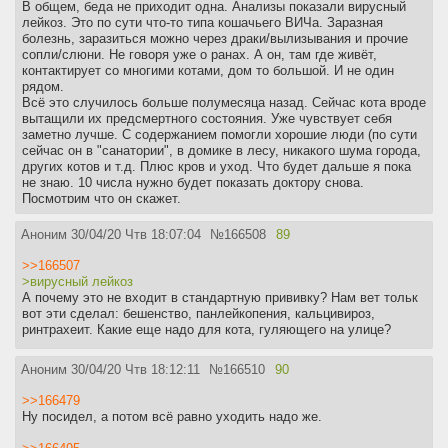
В общем, беда не приходит одна. Анализы показали вирусный
лейкоз. Это по сути что-то типа кошачьего ВИЧа. Заразная
болезнь, заразиться можно через драки/вылизывания и прочие
сопли/слюни. Не говоря уже о ранах. А он, там где живёт,
контактирует со многими котами, дом то большой. И не один
рядом.
Всё это случилось больше полумесяца назад. Сейчас кота вроде
вытащили их предсмертного состояния. Уже чувствует себя
заметно лучше. С содержанием помогли хорошие люди (по сути
сейчас он в "санатории", в домике в лесу, никакого шума города,
других котов и т.д. Плюс кров и уход. Что будет дальше я пока
не знаю. 10 числа нужно будет показать доктору снова.
Посмотрим что он скажет.
А этот лейкоз может быть как смертельным, так и
относительно
безопасным если кота не подвергать всяким стрессам и
Аноним
30/04/20 Чтв 18:07:04
№
166508
89
болезням которые его быстро добивают.
>>166507
Так что, аноний, проверяй кота у врачей, даже здорового на вид.
>вирусный лейкоз
И бери домой как только появится возможность, если
А почему это не входит в стандартную прививку? Нам вет тольк
раздумываешь брать или не брать к себе. Потому как может быть
вот эти сделал: бешенство, панлейкопения, кальцивироз,
поздно и ты мог избежать многих проблем с кошачьим
ринтрахеит. Какие еще надо для кота, гуляющего на улице?
здоровьем.
Хотел прикрепить фото, но не могу заставить себя смотреть на
Аноним
30/04/20 Чтв 18:12:11
№
166510
90
ТО состояние. Не хочу даже папку открывать с теми
фотографиями. Слёзы текут.
>>166479
Крепкого здоровья всем котикам в этом треде.
Ну посидел, а потом всё равно уходить надо же.