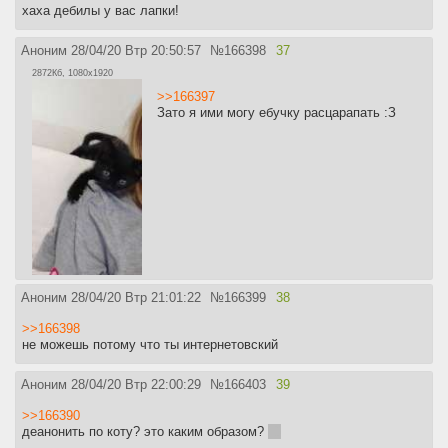
хаха дебилы у вас лапки!
Аноним
28/04/20 Втр 20:50:57
№
166398
37
2872Кб, 1080x1920
>>166397
Зато я ими могу ебучку расцарапать :З
Аноним
28/04/20 Втр 21:01:22
№
166399
38
>>166398
не можешь потому что ты интернетовский
Аноним
28/04/20 Втр 22:00:29
№
166403
39
>>166390
деанонить по коту? это каким образом?
:D