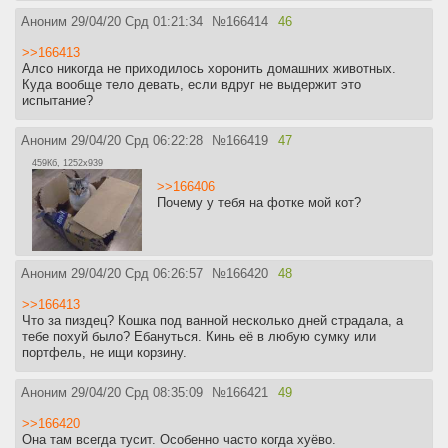
Аноним
29/04/20 Срд 01:21:34
№
166414
46
>>166413
Алсо никогда не приходилось хоронить домашних животных.
Куда вообще тело девать, если вдруг не выдержит это
испытание?
Аноним
29/04/20 Срд 06:22:28
№
166419
47
459Кб, 1252x939
>>166406
Почему у тебя на фотке мой кот?
Аноним
29/04/20 Срд 06:26:57
№
166420
48
>>166413
Что за пиздец? Кошка под ванной несколько дней страдала, а
тебе похуй было? Ебануться. Кинь её в любую сумку или
портфель, не ищи корзину.
Аноним
29/04/20 Срд 08:35:09
№
166421
49
>>166420
Она там всегда тусит. Особенно часто когда хуёво.