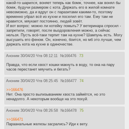
какой-то шарился, воняет теперь как бомж, точнее, как вонял бы
бомж, будучи размером с кота. Держать его в жилой комнате
невозможно, да и вдруг он с паразитами какими-то, поэтому
временно убрал всё из кухни и поселил его там. Ему там не
нравится, мяукает постоянно, людей зовёт.
И вот вопрос: можно ли котейку помыть? У ветеринара спросил -
запретили, говорят, после выздоровления можно, а сейчас
нельзя. Пусть всё-таки терпит там на кухне? Шампунь есть. Могу
высушить его феном. Он, конечно, боится, но мб это лучше, чем
держать кота на кухне в одиночестве.
Аноним
30/04/20 Чтв 08:12:11
№
166476
73
Правда, что если хвост кошки макнуть в воду, то она на пару
часов перестанет мяучить и бегать?
Аноним
30/04/20 Чтв 08:25:45
№
166477
74
>>166476
Нет. Она просто вылизыванием хвоста займётся, но это
ненадолго. А некоторым вообще на это похуй.
Аноним
30/04/20 Чтв 08:26:58
№
166478
75
>>166471
Параанальные железы засрались? Иди к вету.