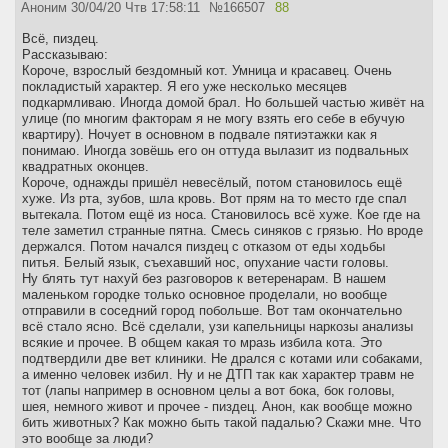
Аноним
30/04/20 Чтв 17:58:11
№
166507
88
Всё, пиздец.
Рассказываю:
Короче, взрослый бездомный кот. Умница и красавец. Очень
покладистый характер. Я его уже несколько месяцев
подкармливаю. Иногда домой брал. Но большей частью живёт на
улице (по многим факторам я не могу взять его себе в ебучую
квартиру). Ночует в основном в подвале пятиэтажки как я
понимаю. Иногда зовёшь его он оттуда вылазит из подвальных
квадратных оконцев.
Короче, однажды пришёл невесёлый, потом становилось ещё
хуже. Из рта, зубов, шла кровь. Вот прям на то место где спал
вытекала. Потом ещё из носа. Становилось всё хуже. Кое где на
теле заметил странные пятна. Смесь синяков с грязью. Но вроде
держался. Потом начался пиздец с отказом от еды ходьбы
питья. Белый язык, съехавший нос, опухание части головы.
Ну блять тут нахуй без разговоров к ветеренарам. В нашем
маленьком городке только основное проделали, но вообще
отправили в соседний город побольше. Вот там окончательно
всё стало ясно. Всё сделали, узи капельницы наркозы анализы
всякие и прочее. В общем какая то мразь избила кота. Это
подтвердили две вет клиники. Не дрался с котами или собаками,
а именно человек избил. Ну и не ДТП так как характер травм не
тот (лапы например в основном целы а вот бока, бок головы,
шея, немного живот и прочее - пиздец. Анон, как вообще можно
бить животных? Как можно быть такой падалью? Скажи мне. Что
это вообще за люди?