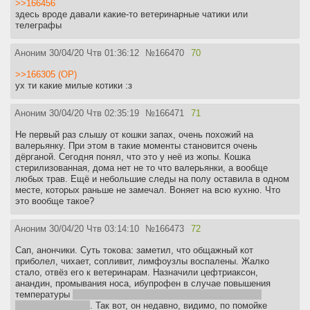
>>166456
здесь вроде давали какие-то ветеринарные чатики или
телеграфы
Аноним
30/04/20 Чтв 01:36:12
№
166470
70
>>166305 (OP)
ух ти какие милые котики :з
Аноним
30/04/20 Чтв 02:35:19
№
166471
71
Не первый раз слышу от кошки запах, очень похожий на
валерьянку. При этом в такие моменты становится очень
дёрганой. Сегодня понял, что это у неё из жопы. Кошка
стерилизованная, дома нет не то что валерьянки, а вообще
любых трав. Ещё и небольшие следы на полу оставила в одном
месте, которых раньше не замечал. Воняет на всю кухню. Что
это вообще такое?
Аноним
30/04/20 Чтв 03:14:10
№
166473
72
Сап, анончики. Суть токова: заметил, что общажный кот
приболел, чихает, сопливит, лимфоузлы воспалены. Жалко
стало, отвёз его к ветеринарам. Назначили цефтриаксон,
анандин, промывания носа, ибупрофен в случае повышения
температуры
когда ему в клинике температуру измеряли -
нормальная была
. Так вот, он недавно, видимо, по помойке