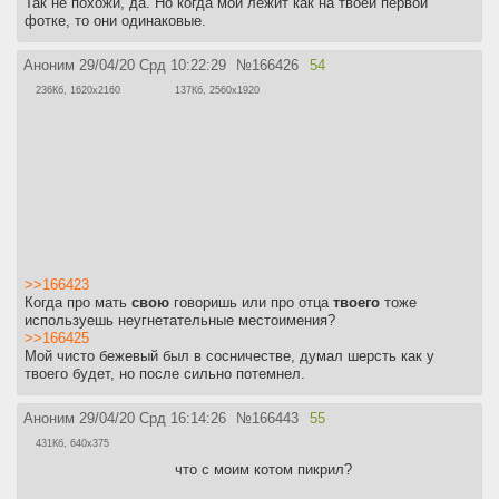
Так не похожи, да. Но когда мой лежит как на твоей первой
фотке, то они одинаковые.
Аноним
29/04/20 Срд 10:22:29
№
166426
54
236Кб, 1620x2160
137Кб, 2560x1920
>>166423
Когда про мать
свою
говоришь или про отца
твоего
тоже
используешь неугнетательные местоимения?
>>166425
Мой чисто бежевый был в сосничестве, думал шерсть как у
твоего будет, но после сильно потемнел.
Аноним
29/04/20 Срд 16:14:26
№
166443
55
431Кб, 640x375
что с моим котом пикрил?