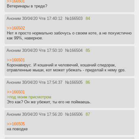
>>166501
Ветеринары в треде?
Аноним
30/04/20 Чтв 17:40:12
№
166503
84
>>166502
Нет я просто нормально забочусь о своем коте, а не похуистично
как 99%, наверное.
Аноним
30/04/20 Чтв 17:50:10
№
166504
85
>>166501
Коронавирус. И кошачий и человечий, кошачий спидорак,
отравленные мыши, кот может убежать - приделай к нему gps.
Аноним
30/04/20 Чтв 17:54:37
№
166505
86
>>166501
>под моим присмотром
Это как? Он же убежит, ты его не поймаешь.
Аноним
30/04/20 Чтв 17:56:20
№
166506
87
>>166505
на поводке