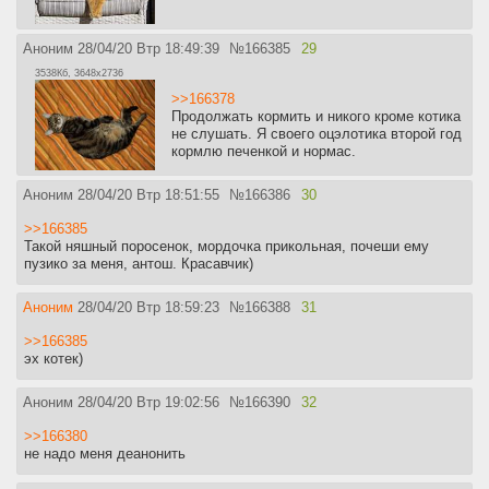
Аноним
28/04/20 Втр 18:49:39
№
166385
29
3538Кб, 3648x2736
>>166378
Продолжать кормить и никого кроме котика
не слушать. Я своего оцэлотика второй год
кормлю печенкой и нормас.
Аноним
28/04/20 Втр 18:51:55
№
166386
30
>>166385
Такой няшный поросенок, мордочка прикольная, почеши ему
пузико за меня, антош. Красавчик)
Аноним
28/04/20 Втр 18:59:23
№
166388
31
>>166385
эх котек)
Аноним
28/04/20 Втр 19:02:56
№
166390
32
>>166380
не надо меня деанонить