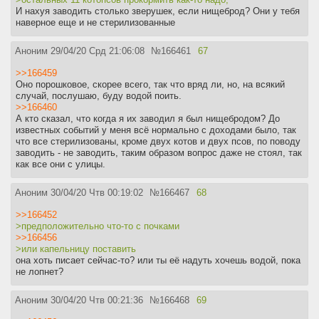
И нахуя заводить столько зверушек, если нищеброд? Они у тебя
наверное еще и не стерилизованные
Аноним
29/04/20 Срд 21:06:08
№
166461
67
>>166459
Оно порошковое, скорее всего, так что вряд ли, но, на всякий
случай, послушаю, буду водой поить.
>>166460
А кто сказал, что когда я их заводил я был нищебродом? До
известных событий у меня всё нормально с доходами было, так
что все стерилизованы, кроме двух котов и двух псов, по поводу
заводить - не заводить, таким образом вопрос даже не стоял, так
как все они с улицы.
Аноним
30/04/20 Чтв 00:19:02
№
166467
68
>>166452
>предположительно что-то с почками
>>166456
>или капельницу поставить
она хоть писает сейчас-то? или ты её надуть хочешь водой, пока
не лопнет?
Аноним
30/04/20 Чтв 00:21:36
№
166468
69