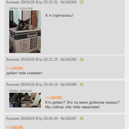
Аноним
28/04/20 Втр 20:23:31
№
166394
33
3895Кб, 1535x2048
А я спряталась!
Аноним
28/04/20 Втр 20:31:15
№
166395
34
>>166394
дебил тебя снимают
Аноним
28/04/20 Втр 20:40:15
№
166396
35
3659Кб, 2560x1181
>>166395
Кто дебил? Это ты меня дебилом назвал?
Мы сейчас оба тебе наваляем!
Аноним
28/04/20 Втр 20:45:44
№
166397
36
>>166396