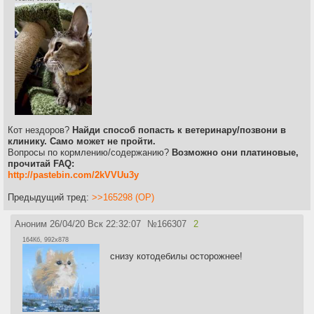
Кот нездоров?
Найди способ попасть к ветеринару/позвони в
клинику. Само может не пройти.
Вопросы по кормлению/содержанию?
Возможно они платиновые,
прочитай FAQ:
http://pastebin.com/2kVVUu3y
Предыдущий тред:
>>165298 (OP)
Аноним
26/04/20 Вск 22:32:07
№
166307
2
164Кб, 992x878
снизу котодебилы осторожнее!