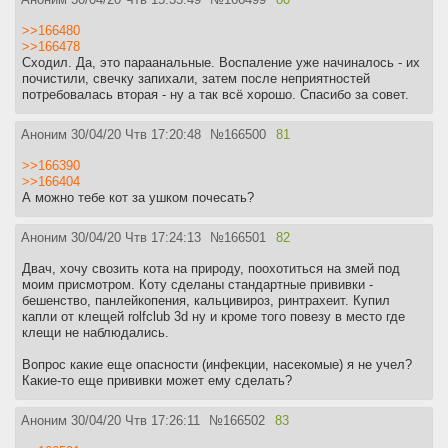
>>166480
>>166478
Сходил. Да, это параанальные. Воспаление уже начиналось - их
почистили, свечку запихали, затем после неприятностей
потребовалась вторая - ну а так всё хорошо. Спасибо за совет.
Аноним
30/04/20 Чтв 17:20:48
№
166500
81
>>166390
>>166404
А можно тебе кот за ушком почесать?
Аноним
30/04/20 Чтв 17:24:13
№
166501
82
Двач, хочу свозить кота на природу, поохотиться на змей под
моим присмотром. Коту сделаны стандартные прививки -
бешенство, панлейкопения, кальцивироз, ринтрахеит. Купил
капли от клещей rolfclub 3d ну и кроме того повезу в место где
клещи не наблюдались.
Вопрос какие еще опасности (инфекции, насекомые) я не учел?
Какие-то еще прививки может ему сделать?
Аноним
30/04/20 Чтв 17:26:11
№
166502
83