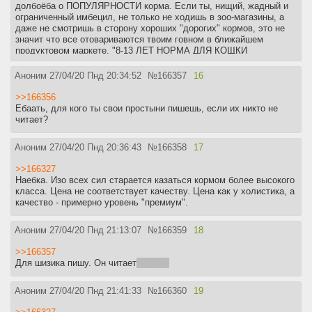
долбоёба о ПОПУЛЯРНОСТИ корма. Если ты, нищий, жадный и
ограниченный имбецил, не только не ходишь в зоо-магазины, а
даже не смотришь в сторону хороших "дорогих" кормов, это не
значит что все отовариваются твоим говном в ближайшем
продуктовом маркете. "8-13 ЛЕТ НОРМА ДЛЯ КОЩКИ
ЯСКОЗАЛ!!111". А тем временем обычные люди и питомники
кормят твоими аканами и оридженами не просто котов, а
Аноним
27/04/20 Пнд 20:34:52
№
166357
16
привередливых породистых, выставочных и прочих и бед не
знают.
>>166356
Давай, кукарекни как хорошие продукты УБИВАЮТ. Особенно
Ебаать, для кого ты свои простыни пишешь, если их никто не
интересна аргументация,и как ты, даун, это видишь. Что
читает?
происходит в твоей шизоидной голове.
Аноним
27/04/20 Пнд 20:36:43
№
166358
17
>>166327
Наебка. Изо всех сил старается казаться кормом более высокого
класса. Цена не соответствует качеству. Цена как у холистика, а
качество - примерно уровень "премиум".
Аноним
27/04/20 Пнд 21:13:07
№
166359
18
>>166357
Для шизика пишу. Он читает
и горит
Аноним
27/04/20 Пнд 21:41:33
№
166360
19