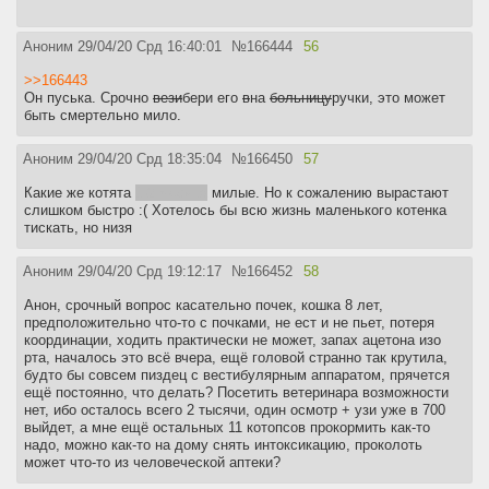
Аноним
29/04/20 Срд 16:40:01
№
166444
56
>>166443
Он пуська. Срочно
вези
бери его
в
на
больницу
ручки, это может
быть смертельно мило.
Аноним
29/04/20 Срд 18:35:04
№
166450
57
Какие же котята
1-2 месяца
милые. Но к сожалению вырастают
слишком быстро :( Хотелось бы всю жизнь маленького котенка
тискать, но низя
Аноним
29/04/20 Срд 19:12:17
№
166452
58
Анон, срочный вопрос касательно почек, кошка 8 лет,
предположительно что-то с почками, не ест и не пьет, потеря
координации, ходить практически не может, запах ацетона изо
рта, началось это всё вчера, ещё головой странно так крутила,
будто бы совсем пиздец с вестибулярным аппаратом, прячется
ещё постоянно, что делать? Посетить ветеринара возможности
нет, ибо осталось всего 2 тысячи, один осмотр + узи уже в 700
выйдет, а мне ещё остальных 11 котопсов прокормить как-то
надо, можно как-то на дому снять интоксикацию, проколоть
может что-то из человеческой аптеки?