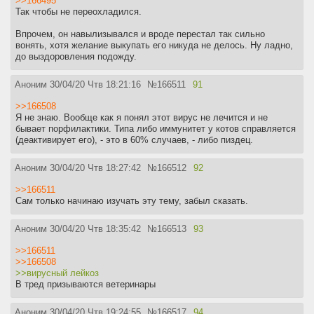
>>166495
Так чтобы не переохладился.
Впрочем, он навылизывался и вроде перестал так сильно
вонять, хотя желание выкупать его никуда не делось. Ну ладно,
до выздоровления подожду.
Аноним
30/04/20 Чтв 18:21:16
№
166511
91
>>166508
Я не знаю. Вообще как я понял этот вирус не лечится и не
бывает порфилактики. Типа либо иммунитет у котов справляется
(деактивирует его), - это в 60% случаев, - либо пиздец.
Аноним
30/04/20 Чтв 18:27:42
№
166512
92
>>166511
Сам только начинаю изучать эту тему, забыл сказать.
Аноним
30/04/20 Чтв 18:35:42
№
166513
93
>>166511
>>166508
>>вирусный лейкоз
В тред призываются ветеринары
Аноним
30/04/20 Чтв 19:24:55
№
166517
94