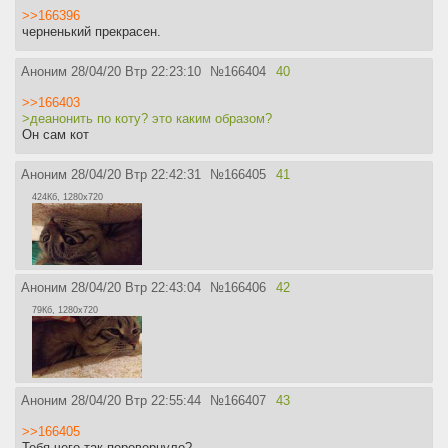
>>166396
черненький прекрасен.
Аноним
28/04/20 Втр 22:23:10
№
166404
40
>>166403
>деанонить по коту? это каким образом?
Он сам кот
Аноним
28/04/20 Втр 22:42:31
№
166405
41
424Кб, 1280x720
Аноним
28/04/20 Втр 22:43:04
№
166406
42
79Кб, 1280x720
Аноним
28/04/20 Втр 22:55:44
№
166407
43
>>166405
Тебя чего так перевернуло?