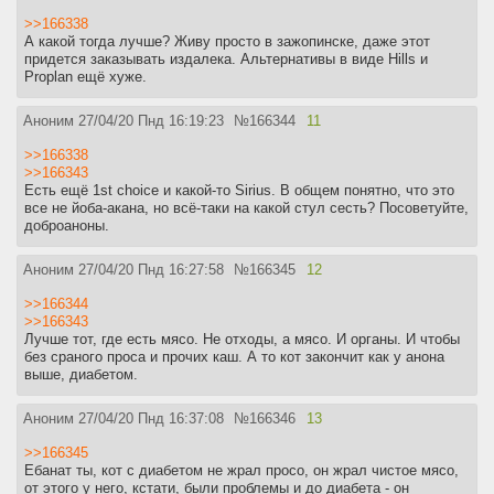
>>166338
А какой тогда лучше? Живу просто в зажопинске, даже этот
придется заказывать издалека. Альтернативы в виде Hills и
Proplan ещё хуже.
Аноним
27/04/20 Пнд 16:19:23
№
166344
11
>>166338
>>166343
Есть ещё 1st choice и какой-то Sirius. В общем понятно, что это
все не йоба-акана, но всё-таки на какой стул сесть? Посоветуйте,
доброаноны.
Аноним
27/04/20 Пнд 16:27:58
№
166345
12
>>166344
>>166343
Лучше тот, где есть мясо. Не отходы, а мясо. И органы. И чтобы
без сраного проса и прочих каш. А то кот закончит как у анона
выше, диабетом.
Аноним
27/04/20 Пнд 16:37:08
№
166346
13
>>166345
Ебанат ты, кот с диабетом не жрал просо, он жрал чистое мясо,
от этого у него, кстати, были проблемы и до диабета - он