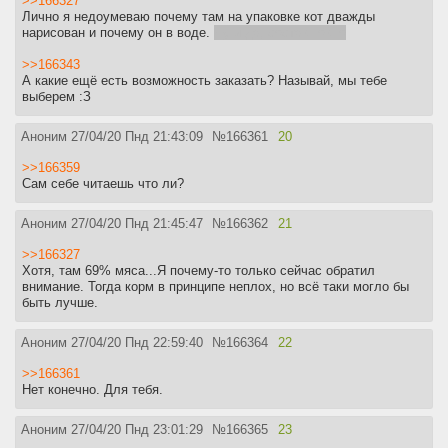
>>166327
Лично я недоумеваю почему там на упаковке кот дважды
нарисован и почему он в воде.
Ну и да, состав говно
>>166343
А какие ещё есть возможность заказать? Называй, мы тебе
выберем :З
Аноним
27/04/20 Пнд 21:43:09
№
166361
20
>>166359
Сам себе читаешь что ли?
Аноним
27/04/20 Пнд 21:45:47
№
166362
21
>>166327
Хотя, там 69% мяса...Я почему-то только сейчас обратил
внимание. Тогда корм в принципе неплох, но всё таки могло бы
быть лучше.
Аноним
27/04/20 Пнд 22:59:40
№
166364
22
>>166361
Нет конечно. Для тебя.
Аноним
27/04/20 Пнд 23:01:29
№
166365
23