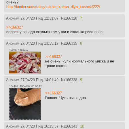
очень?
http://landor.su/catalog/sukhie_korma_dlya_koshek/222/
Аноним
27/04/20 Пнд 12:31:07
№
166328
7
>>166327
спроси у завода сколько там утки и сколько риса-овса
Аноним
27/04/20 Пнд 13:35:17
№
166335
8
409Кб, 448x311
>>166327
не очень. купи нормального мяска и не
трави кошка
Аноним
27/04/20 Пнд 14:01:49
№
166338
9
1044Кб, 480x480, 00:00:12
>>166327
Говнач. Чуть выше дна.
Аноним
27/04/20 Пнд 16:15:37
№
166343
10