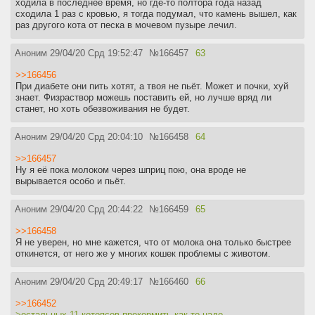
ходила в последнее время, но где-то полтора года назад
сходила 1 раз с кровью, я тогда подумал, что камень вышел, как
раз другого кота от песка в мочевом пузыре лечил.
Аноним
29/04/20 Срд 19:52:47
№
166457
63
>>166456
При диабете они пить хотят, а твоя не пьёт. Может и почки, хуй
знает. Физраствор можешь поставить ей, но лучше вряд ли
станет, но хоть обезвоживания не будет.
Аноним
29/04/20 Срд 20:04:10
№
166458
64
>>166457
Ну я её пока молоком через шприц пою, она вроде не
вырывается особо и пьёт.
Аноним
29/04/20 Срд 20:44:22
№
166459
65
>>166458
Я не уверен, но мне кажется, что от молока она только быстрее
откинется, от него же у многих кошек проблемы с животом.
Аноним
29/04/20 Срд 20:49:17
№
166460
66
>>166452
>остальных 11 котопсов прокормить как-то надо,