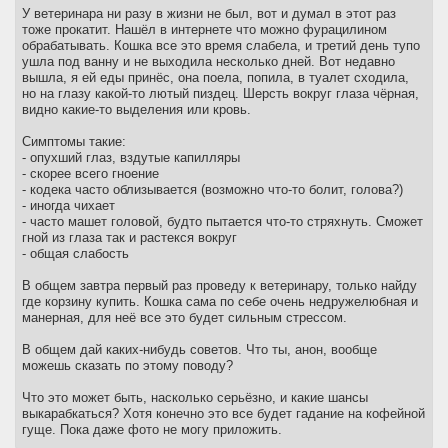
У ветеринара ни разу в жизни не был, вот и думал в этот раз
тоже прокатит. Нашёл в интернете что можно фурацилином
обрабатывать. Кошка все это время слабела, и третий день тупо
ушла под ванну и не выходила несколько дней. Вот недавно
вышла, я ей еды принёс, она поела, попила, в туалет сходила,
но на глазу какой-то лютый пиздец. Шерсть вокруг глаза чёрная,
видно какие-то выделения или кровь.
Симптомы такие:
- опухший глаз, вздутые капилляры
- скорее всего гноение
- кодека часто облизывается (возможно что-то болит, голова?)
- иногда чихает
- часто машет головой, будто пытается что-то стряхнуть. Сможет
гной из глаза так и растекся вокруг
- общая слабость
В общем завтра первый раз проведу к ветеринару, только найду
где корзину купить. Кошка сама по себе очень недружелюбная и
манерная, для неё все это будет сильным стрессом.
В общем дай каких-нибудь советов. Что ты, анон, вообще
можешь сказать по этому поводу?
Что это может быть, насколько серьёзно, и какие шансы
выкарабкаться? Хотя конечно это все будет гадание на кофейной
гуще. Пока даже фото не могу приложить.