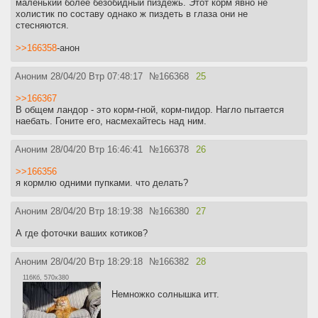
маленький более безобидный пиздежь. Этот корм явно не
холистик по составу однако ж пиздеть в глаза они не
стесняются.
>>166358
-анон
Аноним
28/04/20 Втр 07:48:17
№
166368
25
>>166367
В общем ландор - это корм-гной, корм-пидор. Нагло пытается
наебать. Гоните его, насмехайтесь над ним.
Аноним
28/04/20 Втр 16:46:41
№
166378
26
>>166356
я кормлю одними пупками. что делать?
Аноним
28/04/20 Втр 18:19:38
№
166380
27
А где фоточки ваших котиков?
Аноним
28/04/20 Втр 18:29:18
№
166382
28
116Кб, 570x380
Немножко солнышка итт.