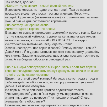
Так нельзя, долбоёб.
>Кормить тупо мясом - самый ёбаный ебанизм
В хороших кормах, нет одного мяса, гений. Там во-первых,
несколько видов, во вторых - органы и хрящи. Плюс куча
овощей. Одно мясо (мышечная ткань) - это лакомства, запомни
уже. И они не для постоянного кормления.
>по составу как сраная акана
>вместо одного гороха - их восемь
В акане нет зерна и картофеля, дрожжей и прочего говна. Как ты
тут не куккарекай хейтерок, а даже та же акана на две головы
выше того говна, в котором АРОМАТИЗАТОРЫ и ведро
синтетических витаминов, ведь еда-то - говно.
Хочешь попиздеть про зерно и горох? Почему первое - говно?
Давай маня. Я с удовольствием поясню тебе
за щеку
, долбоёбу
что к чему. Заодно мимопроходящие аноны просвятяться кто не
знал. А ты будешь обоссан в очередной раз.
>но я бы корм попопулярнее выбирал, чтобы если там партия
говяная попадётся или коты начнут дохнуть как собаки на акане,
то об этом бы стало известно
Шизик, ты с этой своей мантрой бегаешь уже из треда в тред и
тебя каждый раз обоссывают, но ты продолжаешь, упоротый
дебил. Нет покоя ебанутым.
Во-первых, тебе принести краткое содержание твоего
"иссследования" уровня "хех мда ну мы подумали но мы не
знаем пук а дохтур неуверен " из прошлого треда? Снова
желаешь быть обоссаным?
Во-вторых, не перестаю проигрывать с шизоидной логики