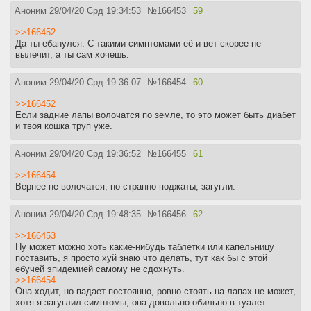
Аноним
29/04/20 Срд 19:34:53
№
166453
59
>>166452
Да ты ебанулся. С такими симптомами её и вет скорее не
вылечит, а ты сам хочешь.
Аноним
29/04/20 Срд 19:36:07
№
166454
60
>>166452
Если задние лапы волочатся по земле, то это может быть диабет
и твоя кошка труп уже.
Аноним
29/04/20 Срд 19:36:52
№
166455
61
>>166454
Вернее не волочатся, но странно поджаты, загугли.
Аноним
29/04/20 Срд 19:48:35
№
166456
62
>>166453
Ну может можно хоть какие-нибудь таблетки или капельницу
поставить, я просто хуй знаю что делать, тут как бы с этой
ебучей эпидемией самому не сдохнуть.
>>166454
Она ходит, но падает постоянно, ровно стоять на лапах не может,
хотя я загуглил симптомы, она довольно обильно в туалет