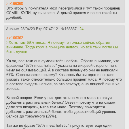
>>166360
Это чтобы у покупателя мозг перегрузился и тут такой продавец
СЛЫШ, КУПИ, ну ты и взял. А домой пришел и понял какой ты
долбоёб.
Аноним
28/04/20 Втр 07:47:12
№
166367
24
>>166362
>Хотя, там 69% мяса...Я почему-то только сейчас обратил
внимание. Тогда корм в принципе неплох, но всё таки могло бы
быть лучше.
Ха-ха, все-таки они сумели тебя наебать. Обрати внимание, что
фразочка "67% meat holistic" указана на лицевой стороне, ни к
чему не обязывающей. А в составе почему-то они не написали
67%. Спрашивается почему? Казалось бы выгодно в составе
указать такой относительно большой процент мяса. А потому что
в составе пиздеть нельзя, за это взъебут, а на лицевой пиши че
хочешь.
Второй вопрос. Если у них достаточно много мяса то нахуя
добавлять растительный белок? Ответ - потому что на самом
деле это пиздежь, мяса там мало. Поэтому приходится
добавлять растительный белок чтобы довести общий уровень
белков до требуемого (29%).
Так же во фразе "67% meat holistic" присутствует еще один