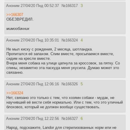
Аноним
27/04/20 Пнд 00:52:37
№
166317
3
>>166307
ОБЕЗВРЕДИЛ.
мимообачник
Аноним
27/04/20 Пнд 10:35:01
№
166324
4
Не мыл киску с рождения, 2 месяца, шотландка.
Пропитался её запахом. Спим вместе, просыпаемся вместе,
сидим на кресле вместе.
Вчера меня собака на улице цапнула за кроссовок, за пятку. Со
спины, незаметно эта паскуда меня укусила. Думаю может это
связанно.
Аноним
27/04/20 Пнд 12:06:16
№
166326
5
>>166324
Нет, связано это только с тем, что хозяин собаки - мудак, не
научивший её вести себя нормально. Или с тем, что это уличный
блоховоз, который не должен вообще существовать.
Аноним
27/04/20 Пнд 12:22:56
№
166327
6
Народ, подскажите, Landor для стерилизованных норм или не