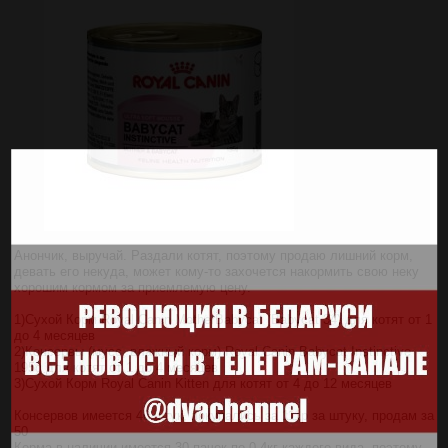
Анончик, выручай. Раздали котят, поэтому продаю лишний корм,
девать его некуда, может кому-то захочется накормить свою неку
хорошим кормом за приемлемую цену.
1)Сухой Корм Royal Canin MotherBabycat (Babycat 34) для котят от 1
до 4 месяцев
2)Консервы (мусс, влажный корм) Royal Canin Babycat Instinctive
195g для котят от 1 до 4 месяцев
3)Сухой Корм Royal Canin Kitten для котят от 4 до 12 месяцев
Консервов имеется 40 штук, покупались за 111р за штуку, продам за
50
Корма в наличии имеется 30 пачек по 0,4кг каждого вида, поэтому