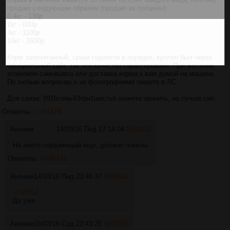
продаю следующим образом (продаю за полцены):
0,4кг - 130р
2кг - 600р
4кг - 1100р
10кг - 2600р
Корм запечатанный, сроки годности в порядке, куплен был через
официальный сайт, так что качество гарантировано. При желании
возможен самовывоз или доставка корма к вам домой на машине.
По любым вопросам и за фотографиями пишите в ЛС.
Для связи: 8916семь43три1шесть6 можете звонить, но лучше смс.
Ответы:
>>91578
Аноним
14/03/16 Пнд 17:14:04
№
90112
На авито поразмещай еще, должно помочь
Ответы:
>>90141
Аноним
14/03/16 Пнд 23:46:37
№
90141
>>90112
Да уже
Аноним
16/03/16 Срд 22:43:25
№
90336