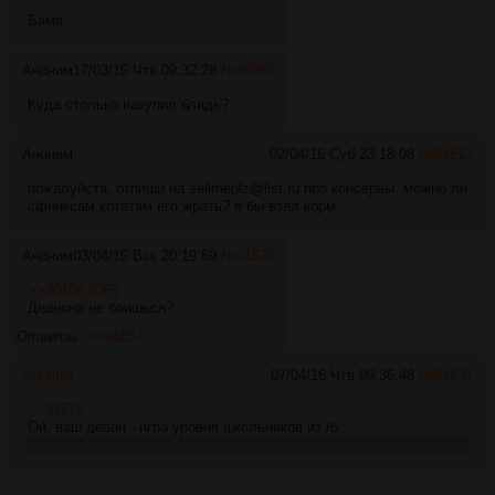
Бамп
Аноним
17/03/16 Чтв 09:32:28
№
90360
Куда столько накупил блядь?
Аноним
02/04/16 Суб 23:18:08
№
91513
пожалуйста, отпиши на sellmeplz@list.ru про консервы. можно ли
сфинксам котятам его жрать? я бы взял корм.
Аноним
03/04/16 Вск 20:19:59
№
91578
>>90109 (OP)
Деанона не боишься?
Ответы:
>>91837
Аноним
07/04/16 Чтв 09:36:48
№
91837
>>91578
Ой, ваш деаон - игра уровня школьников из /б.
баюс-баюс придут двачеры и всем расскажут, что я тоже двачер