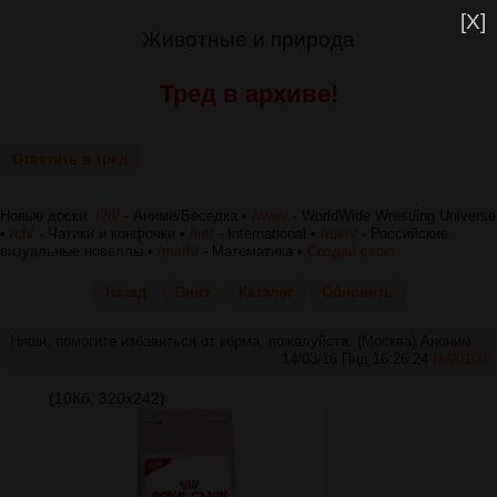
[X]
Животные и природа
Тред в архиве!
Ответить в тред
Новые доски:
/2d/
- Аниме/Беседка •
/wwe/
- WorldWide Wrestling Universe
•
/ch/
- Чатики и конфочки •
/int/
- International •
/ruvn/
- Российские
визуальные новеллы •
/math/
- Математика •
Создай свою
Назад
Вниз
Каталог
Обновить
Няши, помогите избавиться от корма, пожалуйста. (Москва)
Аноним
14/03/16 Пнд 16:26:24
№
90109
(10Кб, 320x242)