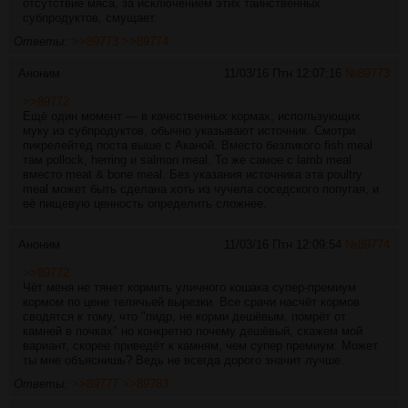
отсутствие мяса, за исключением этих таинственных
субпродуктов, смущает.
Ответы:
>>89773
>>89774
Аноним
11/03/16 Птн 12:07:16
№
89773
>>89772
Ещё один момент — в качественных кормах, использующих
муку из субпродуктов, обычно указывают источник. Смотри
пикрелейтед поста выше с Аканой. Вместо безликого fish meal
там pollock, herring и salmon meal. То же самое с lamb meal
вместо meat & bone meal. Без указания источника эта poultry
meal может быть сделана хоть из чучела соседского попугая, и
её пищевую ценность определить сложнее.
Аноним
11/03/16 Птн 12:09:54
№
89774
>>89772
Чёт меня не тянет кормить уличного кошака супер-премиум
кормом по цене телячьей вырезки. Все срачи насчёт кормов
сводятся к тому, что "пидр, не корми дешёвым, помрёт от
камней в почках" но конкретно почему дешёвый, скажем мой
вариант, скорее приведёт к камням, чем супер премиум. Может
ты мне объяснишь? Ведь не всегда дорого значит лучше.
Ответы:
>>89777
>>89783