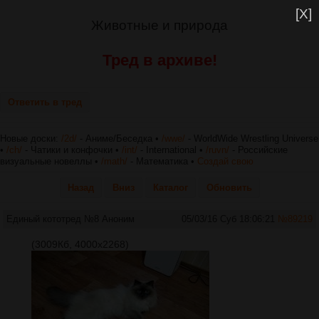
[X]
Животные и природа
Тред в архиве!
Ответить в тред
Новые доски:
/2d/
- Аниме/Беседка •
/wwe/
- WorldWide Wrestling Universe
•
/ch/
- Чатики и конфочки •
/int/
- International •
/ruvn/
- Российские
визуальные новеллы •
/math/
- Математика •
Создай свою
Назад
Вниз
Каталог
Обновить
Единый кототред №8
Аноним
05/03/16 Суб 18:06:21
№
89219
(3009Кб, 4000x2268)