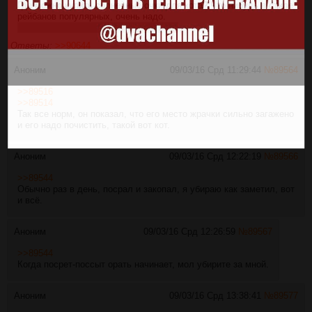
Где можно купить солнечные очки для кота? Что нибудь в стиле
рейбанов популярных, очень надо.
гуглил, но ничего толкового не нашёл
Ответы:
>>90644
Аноним
09/03/16 Срд 11:29:44
№
89564
>>89516
>>89514
Так все норм, он показал, что его место жрачки сильно загажено
и его надо почистить, такой вот кот.
Аноним
09/03/16 Срд 12:22:19
№
89566
>>89544
Обычно раз в день, посрал и закопал, я убираю как заметил, вот
и всё.
Аноним
09/03/16 Срд 12:26:59
№
89567
>>89544
Когда посрет-поссыт орать начинает, мол убирите за мной.
Аноним
09/03/16 Срд 13:38:41
№
89577