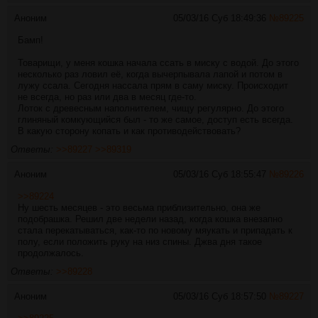
Аноним
05/03/16 Суб 18:49:36
№
89225
Бамп!
Товарищи, у меня кошка начала ссать в миску с водой. До этого
несколько раз ловил её, когда вычерпывала лапой и потом в
лужу ссала. Сегодня нассала прям в саму миску. Происходит
не всегда, но раз или два в месяц где-то.
Лоток с древесным наполнителем, чищу регулярно. До этого
глиняный комкующийся был - то же самое, доступ есть всегда.
В какую сторону копать и как противодействовать?
Ответы:
>>89227
>>89319
Аноним
05/03/16 Суб 18:55:47
№
89226
>>89224
Ну шесть месяцев - это весьма приблизительно, она же
подобрашка. Решил две недели назад, когда кошка внезапно
стала перекатываться, как-то по новому мяукать и припадать к
полу, если положить руку на низ спины. Джва дня такое
продолжалось.
Ответы:
>>89228
Аноним
05/03/16 Суб 18:57:50
№
89227