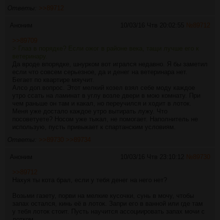
Ответы:
>>89712
Аноним
10/03/16 Чтв 20:02:55
№
89712
>>89709
> Глаз в порядке? Если ожог в районе века, тащи лучше его к
ветеринару.
Да вроде впорядке, шнурком вот игрался недавно. Я бы заметил
если что совсем серьезное, да и денег на ветеринара нет.
Бегает по квартире мяучит.
Алсо доп.вопрос. Этот мелкий козел взял себе моду каждое
утро ссать на ламинат в углу возле двери в мою комнату. При
чем раньше он там и какал, но переучился и ходит в лоток.
Меня уже достало каждое утро вытирать лужу. Что
посоветуете? Носом уже тыкал, не помогает. Наполнитель не
использую, пусть привыкает к спартанским условиям.
Ответы:
>>89730
>>89734
Аноним
10/03/16 Чтв 23:10:12
№
89730
>>89712
Нахуя ты кота брал, если у тебя денег на него нет?
Возьми газету, порви на мелкие кусочки, сунь в мочу, чтобы
запах остался, кинь её в лоток. Запри его в ванной или где там
у тебя лоток стоит. Пусть научится ассоциировать запах мочи с
лотком.