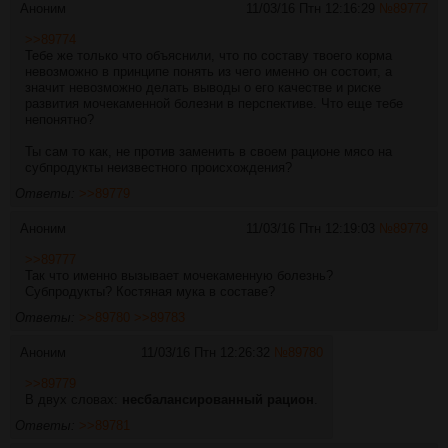
Аноним
11/03/16 Птн 12:16:29
№
89777
>>89774
Тебе же только что объяснили, что по составу твоего корма
невозможно в принципе понять из чего именно он состоит, а
значит невозможно делать выводы о его качестве и риске
развития мочекаменной болезни в перспективе. Что еще тебе
непонятно?
Ты сам то как, не против заменить в своем рационе мясо на
субпродукты неизвестного происхождения?
Ответы:
>>89779
Аноним
11/03/16 Птн 12:19:03
№
89779
>>89777
Так что именно вызывает мочекаменную болезнь?
Субпродукты? Костяная мука в составе?
Ответы:
>>89780
>>89783
Аноним
11/03/16 Птн 12:26:32
№
89780
>>89779
В двух словах:
несбалансированный рацион
.
Ответы:
>>89781