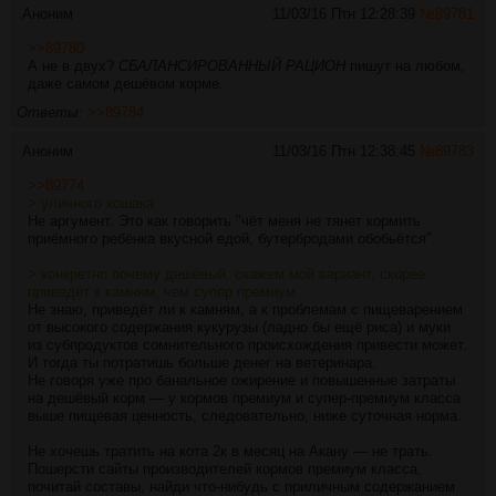
Аноним
11/03/16 Птн 12:28:39
№
89781
>>89780
А не в двух?
СБАЛАНСИРОВАННЫЙ РАЦИОН
пишут на любом,
даже самом дешёвом корме.
Ответы:
>>89784
Аноним
11/03/16 Птн 12:38:45
№
89783
>>89774
> уличного кошака
Не аргумент. Это как говорить "чёт меня не тянет кормить
приёмного ребёнка вкусной едой, бутербродами обобьётся".
> конкретно почему дешёвый, скажем мой вариант, скорее
приведёт к камням, чем супер премиум
Не знаю, приведёт ли к камням, а к проблемам с пищеварением
от высокого содержания кукурузы (ладно бы ещё риса) и муки
из субпродуктов сомнительного происхождения привести может.
И тогда ты потратишь больше денег на ветеринара.
Не говоря уже про банальное ожирение и повышенные затраты
на дешёвый корм — у кормов премиум и супер-премиум класса
выше пищевая ценность, следовательно, ниже суточная норма.
Не хочешь тратить на кота 2к в месяц на Акану — не трать.
Пошерсти сайты производителей кормов премиум класса,
почитай составы, найди что-нибудь с приличным содержанием