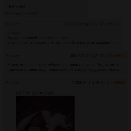
Почти ёба
Ответы:
>>89609
Аноним
09/03/16 Срд 20:44:37
№
89609
>>89608
Вы уже на своей ёбе помешались.
Отдохни от этого мема, чтобы он тебе в котах не мерещился.
Аноним
09/03/16 Срд 21:49:48
№
89614
Задумал перевести котейку с проплана на акану. Подскажите
годные магазины в дс, переживаю, что могут продавать левак.
Аноним
10/03/16 Чтв 16:43:51
№
89669
(203Кб, 1280x1024)