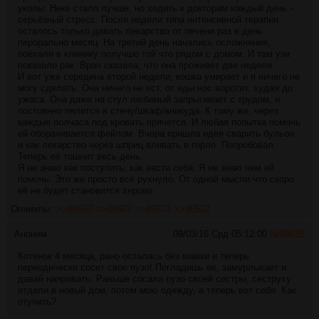
уколы. Неке стало лучше, но ходить к докторам каждый день -
серьёзный стресс. После недели типа интенсивной терапии
осталось только давать лекарство от печени раз в день
перорально месяц. На третий день начались осложнения,
поехали в клинику получше той что рядом с домом. И там узи
показало рак. Врач сказала, что она проживёт две недели.
И вот уже середина второй недели, кошка умирает и я ничего не
могу сделать. Она ничего не ест, от еды нос воротит, худая до
ужаса. Она даже на стул любимый запрыгивает с трудом, и
постоянно пялится в стену/шкаф/вникуда. К тому же, через
каждые полчаса под кровать прячется. И любая попытка помочь
ей оборачивается фейлом. Вчера пришла идея сварить бульон
и как лекарство через шприц вливать в горло. Попробовал.
Теперь её тошнит весь день.
Я не знаю как поступить, как вести себя. Я не знаю чем ей
помочь. Это же просто всё рухнуло. От одной мысли что скоро
её не будет становится херово.
Ответы:
>>89537
>>89607
>>89673
>>90522
Аноним
09/03/16 Срд 05:12:00
№
89535
Котенок 4 месяца, рано осталась без мамки и теперь
переодически сосет свое пузо! Погладишь ее, замурлыкает и
давай наяривать. Раньше сосала пузо своей сестры, сеструху
отдали в новый дом, потом мою одежду, а теперь вот себя. Как
отучить?