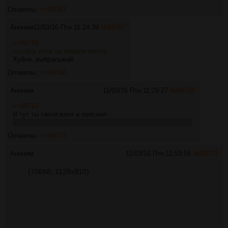
Ответы:
>>89767
Аноним
11/03/16 Птн 11:24:39
№
89767
>>89755
>poultry meal на первом месте
Хуйня, выбрасывай.
Ответы:
>>89768
Аноним
11/03/16 Птн 11:29:27
№
89768
>>89767
И тут ты такой взял и пояснил.
Реально, я не шарю, это же всё таки мясной продукт, не?
Ответы:
>>89772
Аноним
11/03/16 Птн 11:53:55
№
89772
(706Кб, 1128x910)