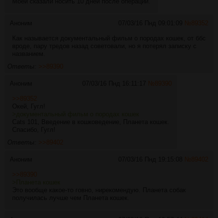
Моей сказали носить 10 дней после операции.
Аноним
07/03/16 Пнд 09:01:09
№
89352
Как называется документальный фильм о породах кошек, от ббс
вроде, пару тредов назад советовали, но я потерял записку с
названием.
Ответы:
>>89390
Аноним
07/03/16 Пнд 16:11:17
№
89390
>>89352
Окей, Гугл!
>документальный фильм о породах кошек
Cats 101, Введение в кошковедение, Планета кошек.
Спасибо, Гугл!
Ответы:
>>89402
Аноним
07/03/16 Пнд 19:15:08
№
89402
>>89390
>Планета кошек
Это вообще какое-то говно, нирекомендую. Планета собак
получилась лучше чем Планета кошек.