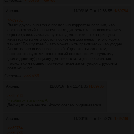
Ответы:
>>89785
>>89786
Аноним
11/03/16 Птн 12:38:55
№
89784
>>89781
Выше другой анон тебе предельно корректно пояснил, что
состав который ты привел выглядит
неплохо
, за исключением
одного
крайне важного
пункта. Дело в том, что в принципе
неизвестно из чего состоит
основной компонент
этого корма,
так как "Poultry meal" - это может быть практически что угодно
(из детально описанного выше). Сделать вывод о том,
соответствовует ли фактический состав рекомендуемому
(подходящему) рациону для твоего кота увы невозможно.
Насколько я помню, примерно такая же ситуация с русским
роял-канином.
Ответы:
>>89786
Аноним
11/03/16 Птн 12:41:36
№
89785
>>89783
> избыток витамина А
Дефицит, конечно же. Что-то совсем обдвачевался.
Аноним
11/03/16 Птн 12:50:26
№
89786
>>89784
>>89783