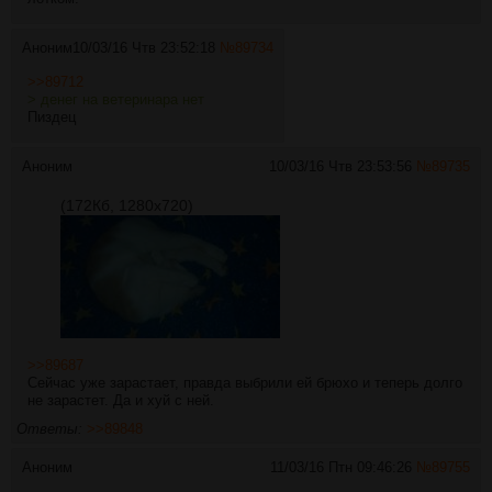
Аноним
10/03/16 Чтв 23:52:18
№
89734
>>89712
> денег на ветеринара нет
Пиздец
Аноним
10/03/16 Чтв 23:53:56
№
89735
(172Кб, 1280x720)
>>89687
Сейчас уже зарастает, правда выбрили ей брюхо и теперь долго
не зарастет. Да и хуй с ней.
Ответы:
>>89848
Аноним
11/03/16 Птн 09:46:26
№
89755