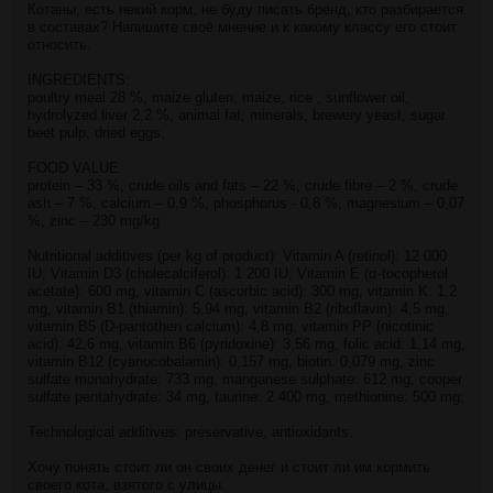
Котаны, есть некий корм, не буду писать бренд, кто разбирается
в составах? Напишите своё мнение и к какому классу его стоит
относить.
INGREDIENTS:
poultry meal 28 %, maize gluten, maize, rice , sunflower oil,
hydrolyzed liver 2,2 %, animal fat, minerals, brewery yeast, sugar
beet pulp, dried eggs.
FOOD VALUE
protein – 33 %, сrude oils and fats – 22 %, crude fibre – 2 %, crude
ash – 7 %, calcium – 0,9 %, phosphorus - 0,8 %, magnesium – 0,07
%, zinc – 230 mg/kg
Nutritional additives (per kg of product): Vitamin A (retinol): 12 000
IU; Vitamin D3 (cholecalciferol): 1 200 IU; Vitamin E (α-tocopherol
acetate): 600 mg, vitamin C (ascorbic acid): 300 mg, vitamin K: 1,2
mg, vitamin B1 (thiamin): 5,94 mg, vitamin B2 (riboflavin): 4,5 mg,
vitamin B5 (D-pantothen calcium): 4,8 mg, vitamin PP (nicotinic
acid): 42,6 mg, vitamin B6 (pyridoxine): 3,56 mg, folic acid: 1,14 mg,
vitamin B12 (cyanocobalamin): 0,157 mg, biotin: 0,079 mg, zinc
sulfate monohydrate: 733 mg, manganese sulphate: 612 mg, cooper
sulfate pentahydrate: 34 mg, taurine: 2 400 mg, methionine: 500 mg;
Technological additives: preservative, antioxidants.
Хочу понять стоит ли он своих денег и стоит ли им кормить
своего кота, взятого с улицы.