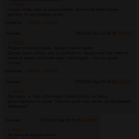
>>89288
Следи чтобы швы не разлизывала. Хотя если через бочок
делали, то не страшно особо.
Ответы:
>>89325
>>89414
Аноним
06/03/16 Вск 21:06:39
№
89325
>>89319
Разрез по белой линии. Заодно ушили грыжу.
Думаю через попону она не доберется, правда мне так тоже не
видно в каком состоянии швы: снять/одеть - это же целая
эпопея.
Ответы:
>>89341
>>89346
Аноним
07/03/16 Пнд 04:34:24
№
89341
>>89325
Так короч, в семь утра кошка сняла попону, но была
детектирована по шуму. Сколько дней еще носить по программе
'минимум'?
Аноним
07/03/16 Пнд 08:06:15
№
89346
>>89325
Не меньше недели точно.