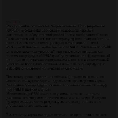
>>89768
Poultry meal — это весьма общее название. По определению
AAFCO (муриканская ассоциация надзора за кормами
животных), это "dry rendered product from a combination of clean
flesh and skin with or without accompanying bone, derived from the
parts of whole carcasses of poultry or a combination thereof,
exclusive of feathers, heads, feet, and entrails". Учитывая это "with
or without accompanying bone", под него может попадать как
совсем нищебродский PBM (poultry by-product meal), сделанный
из тощих птиц с низким содержанием мяса, так и качественный
(насколько вообще качественным может быть субпродукт), с
высоким отношением количества мяса к костям.
Поскольку производители не обязаны (а вроде бы даже и не
могут по закону) сообщать подробности производства корма,
без знания бренда трудно сказать, что именно имеется в виду
под PBM в данном случае.
Усвояемость у PBM ниже, чем у мяса, но он значительно
дешевле, поэтому используется практически везде. В кормах
супер-премиум класса (и премиума, но реже) помимо него
добавляется обычное мясо.
Food value у корма выглядит неплохо, но практически полное