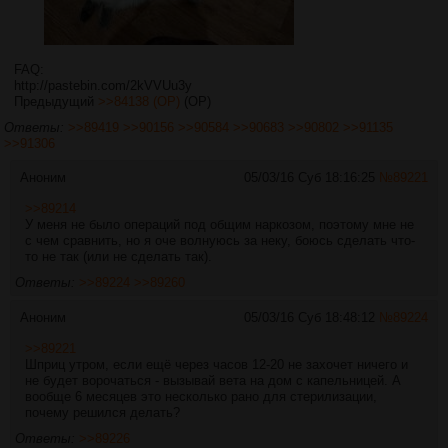
FAQ:
http://pastebin.com/2kVVUu3y
Предыдущий
>>84138 (OP)
(OP)
Ответы:
>>89419
>>90156
>>90584
>>90683
>>90802
>>91135
>>91306
Аноним
05/03/16 Суб 18:16:25
№
89221
>>89214
У меня не было операций под общим наркозом, поэтому мне не
с чем сравнить, но я оче волнуюсь за неку, боюсь сделать что-
то не так (или не сделать так).
Ответы:
>>89224
>>89260
Аноним
05/03/16 Суб 18:48:12
№
89224
>>89221
Шприц утром, если ещё через часов 12-20 не захочет ничего и
не будет ворочаться - вызывай вета на дом с капельницей. А
вообще 6 месяцев это несколько рано для стерилизации,
почему решился делать?
Ответы:
>>89226