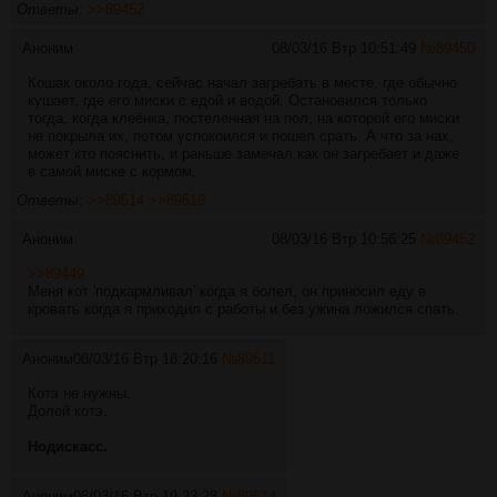
Ответы:
>>89452
Аноним
08/03/16 Втр 10:51:49
№
89450
Кошак около года, сейчас начал загребать в месте, где обычно
кушает, где его миски с едой и водой. Остановился только
тогда, когда клеёнка, постеленная на пол, на которой его миски
не покрыла их, потом успокоился и пошел срать. А что за нах,
может кто пояснить, и раньше замечал как он загребает и даже
в самой миске с кормом.
Ответы:
>>89514
>>89516
Аноним
08/03/16 Втр 10:56:25
№
89452
>>89449
Меня кот 'подкармливал' когда я болел, он приносил еду в
кровать когда я приходил с работы и без ужина ложился спать.
Аноним
08/03/16 Втр 18:20:16
№
89511
Котэ не нужны.
Долой котэ.
Нодискасс.
Аноним
08/03/16 Втр 19:23:28
№
89514