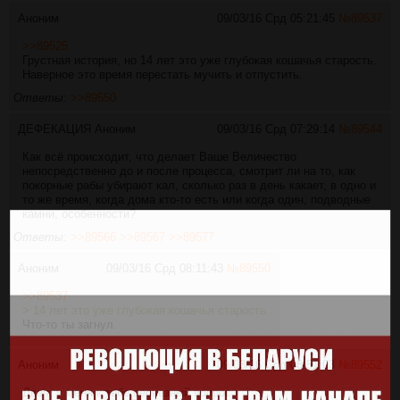
Аноним
09/03/16 Срд 05:21:45
№
89537
>>89525
Грустная история, но 14 лет это уже глубокая кошачья старость.
Наверное это время перестать мучить и отпустить.
Ответы:
>>89550
ДЕФЕКАЦИЯ
Аноним
09/03/16 Срд 07:29:14
№
89544
Как всё происходит, что делает Ваше Величество
непосредственно до и после процесса, смотрит ли на то, как
покорные рабы убирают кал, сколько раз в день какает, в одно и
то же время, когда дома кто-то есть или когда один, подводные
камни, особенности?
Ответы:
>>89566
>>89567
>>89577
Аноним
09/03/16 Срд 08:11:43
№
89550
>>89537
> 14 лет это уже глубокая кошачья старость
Что-то ты загнул.
Аноним
09/03/16 Срд 08:51:03
№
89552
Двач, у меня к тебе серьезный вопрос.