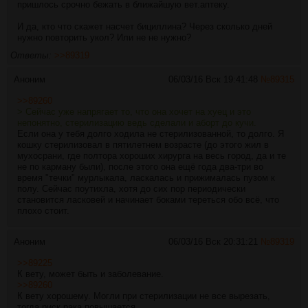
пришлось срочно бежать в ближайшую вет.аптеку.
И да, кто что скажет насчет бициллина? Через сколько дней
нужно повторить укол? Или не не нужно?
Ответы:
>>89319
Аноним
06/03/16 Вск 19:41:48
№
89315
>>89260
> Сейчас уже напрягает то, что она хочет на хуец и это
непонятно, стерилизацию ведь сделали и аборт до кучи.
Если она у тебя долго ходила не стерилизованной, то долго. Я
кошку стерилизовал в пятилетнем возрасте (до этого жил в
мухосрани, где полтора хороших хирурга на весь город, да и те
не по карману были), после этого она ещё года два-три во
время "течки" мурлыкала, ласкалась и прижималась пузом к
полу. Сейчас поутихла, хотя до сих пор периодически
становится ласковей и начинает боками тереться обо всё, что
плохо стоит.
Аноним
06/03/16 Вск 20:31:21
№
89319
>>89225
К вету, может быть и заболевание.
>>89260
К вету хорошему. Могли при стерилизации не все вырезать,
тогда риск рака повышается.