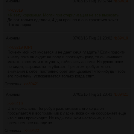
Аноним
07/03/16 Пнд 19:57:44
№
89414
>>89319
>К вету хорошему. Могли при стерилизации не все вырезать
Да вот только сделали, 4 дня прошло а она трахаться хочет.
Что за лярва..
Аноним
07/03/16 Пнд 21:23:02
№
89419
>>89219 (OP)
Почему мой кот кусается и не дает себя гладить? Если подойти
к нему пока он сидит на полу и протянуть руку, то он начинает
махать хвостом и отступать, отбиваясь лапами. На руках тоже
не сидит, вырывается и убегает. При этом требует много
внимания к себе, постоянно орет или царапает что-нибудь чтобы
его привлечь, успокаивается только когда спит.
Ответы:
>>89421
Аноним
07/03/16 Пнд 21:28:43
№
89421
>>89419
Это нормально. Попробуй разглаживать его когда он
просыпается и восприимчив к ласке, пока он не соображает еще
что с ним происходит. Не будь слишком настойчив, и со
временем все наладится.
Ответы:
>>89422