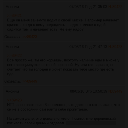
Аноним
07/03/16 Пнд 21:35:03
№
89422
>>89421
Еще он меня зачем-то водит к своей миске. Например начинает
кричать, когда к нему подходишь - ведет к миске с едой,
садится там и начинает есть. Че ему надо?
Ответы:
>>89423
Аноним
07/03/16 Пнд 21:47:13
№
89423
>>89422
Все просто же, ты его кормишь, поэтому наличие еды в миске у
него ассоциируется с твоей персоной. Ну или как вариант, он
считает что ты голоден и хочет показать тебе место где есть
еда.
Ответы:
>>89449
Аноним
08/03/16 Втр 10:50:39
№
89449
>>89423
ИТТ: анон настолько беспомощен, что даже его кот считает, что
он не в состоянии сам найти себе пропитание.
На самом деле, это довольно мило. Помню, мне деревенский
кот часть своей добычи отдавал.
Хотя и немного обидно, лол.