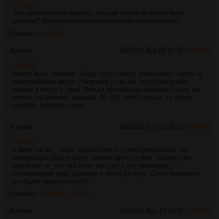
>>89227
Это единственный вариант, больше ничем не может быть
вызвано? Заболевания/психологические недовольства?
Ответы:
>>89251
Аноним
06/03/16 Вск 08:01:05
№
89251
>>89234
Может быть, конечно. Когда что-то болит, кошки могут гадить в
неположенном месте. Например,у нас кот после кастрации
насрал в миску с едой. Иногда при мкб они начинают ссать на
мягкое (на кровати, диваны). То есть имеет смысл и к врачу
сходить, анализы сдать.
Аноним
06/03/16 Вск 13:06:02
№
89260
>>89221
У меня так же, после наркоза почти сутки кумарило ее, на
следующий день отошла, начала жрать и пить. Сейчас уже
напрягает то, что она хочет на хуец и это непонятно,
стерилизацию ведь сделали и аборт до кучи. Долго интересно
это будет продолжаться?
Ответы:
>>89315
>>89319
Аноним
06/03/16 Вск 13:15:31
№
89262