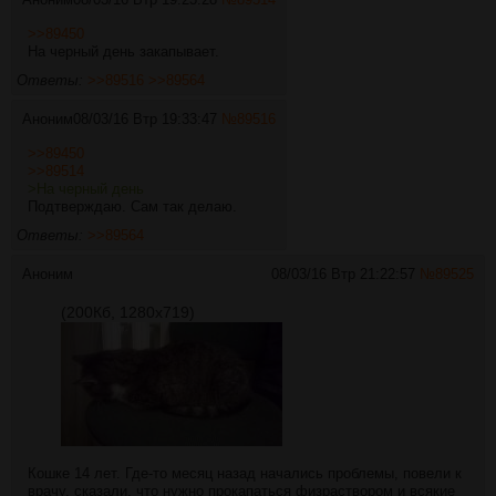
>>89450
На черный день закапывает.
Ответы:
>>89516
>>89564
Аноним
08/03/16 Втр 19:33:47
№
89516
>>89450
>>89514
>На черный день
Подтверждаю. Сам так делаю.
Ответы:
>>89564
Аноним
08/03/16 Втр 21:22:57
№
89525
(200Кб, 1280x719)
Кошке 14 лет. Где-то месяц назад начались проблемы, повели к
врачу, сказали, что нужно прокапаться физраствором и всякие