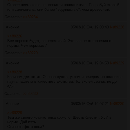
>>89225
Скорее всего коше не нравится наполнитель. Попробуй старый
или силикогель, они более "водянистые", чем древесный.
Ответы:
>>89234
Аноним
05/03/16 Суб 19:00:43
№
89228
>>89226
Все хорошо будет, не переживай. Это все не отклонения от
нормы. Чем кормишь?
Ответы:
>>89229
Аноним
05/03/16 Суб 19:04:53
№
89229
>>89228
Канином для котят. Основа сушка, утром и вечером по половине
пауча паштета в качестве лакомства. Только ей сейчас не до
еды.
Ответы:
>>89230
Аноним
05/03/16 Суб 19:07:21
№
89230
>>89229
Тем же своего кота-котенка кормлю. Шесть блестит, УЗИ в
норме. Дай пять.
Скинешь фото неки?