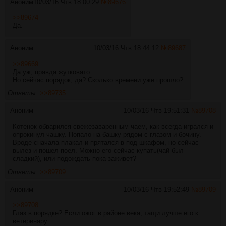
Аноним
10/03/16 Чтв 18:00:29
№
89676
>>89674
Да.
Аноним
10/03/16 Чтв 18:44:12
№
89687
>>89669
Да уж, правда жутковато.
Но сейчас порядок, да? Сколько времени уже прошло?
Ответы:
>>89735
Аноним
10/03/16 Чтв 19:51:31
№
89708
Котенок обварился свежезаваренным чаем, как всегда игрался и
опрокинул чашку. Попало на башку рядом с глазом и бочину.
Вроде сначала плакал и прятался в под шкафом, но сейчас
вылез и пошел поел. Можно его сейчас купать(чай был
сладкий), или подождать пока заживет?
Ответы:
>>89709
Аноним
10/03/16 Чтв 19:52:49
№
89709
>>89708
Глаз в порядке? Если ожог в районе века, тащи лучше его к
ветеринару.