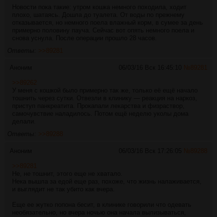
Новости пока такие: утром кошка немного походила, ходит
плохо, шатаясь. Дошла до туалета. От воды по прежнему
отказывается, но немного поела влажный корм, в сумее за день
примерно половину пауча. Сейчас вот опять немного поела и
снова уснула. После операции прошло 28 часов.
Ответы:
>>89281
Аноним
06/03/16 Вск 16:45:10
№
89281
>>89262
У меня с кошкой было примерно так же, только её ещё начало
тошнить через сутки. Отвезли в клинику — реакция на наркоз,
приступ панкреатита. Прокапали лекарства и физраствор,
самочувствие наладилось. Потом ещё неделю уколы дома
делали.
Ответы:
>>89288
Аноним
06/03/16 Вск 17:26:05
№
89288
>>89281
Не, не тошнит, этого еще не хватало.
Нека вышла за едой еще раз, похоже, что жизнь налаживается,
и выглядит не так убито как вчера.
Еще ее жутко попона бесит, в клинике говорили что одевать
необязательно, но вчера ночью она начала вылизываться,