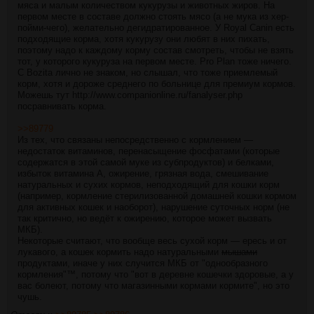
мяса и малым количеством кукурузы и животных жиров. На
первом месте в составе должно стоять мясо (а не мука из хер-
пойми-чего), желательно дегидратированное. У Royal Canin есть
подходящие корма, хотя кукурузу они любят в них пихать,
поэтому надо к каждому корму состав смотреть, чтобы не взять
тот, у которого кукуруза на первом месте. Pro Plan тоже ничего.
С Bozita лично не знаком, но слышал, что тоже приемлемый
корм, хотя и дороже среднего по больнице для премиум кормов.
Можешь тут
http://www.companionline.ru/fanalyser.php
посравнивать корма.
>>89779
Из тех, что связаны непосредственно с кормлением —
недостаток витаминов, перенасыщение фосфатами (которые
содержатся в этой самой муке из субпродуктов) и белками,
избыток витамина А, ожирение, грязная вода, смешивание
натуральных и сухих кормов, неподходящий для кошки корм
(например, кормление стерилизованной домашней кошки кормом
для активных кошек и наоборот), нарушение суточных норм (не
так критично, но ведёт к ожирению, которое может вызвать
МКБ).
Некоторые считают, что вообще весь сухой корм — ересь и от
лукавого, а кошек кормить надо натуральными
мышами
продуктами, иначе у них случится МКБ от "однообразного
кормления"™, потому что "вот в деревне кошечки здоровые, а у
вас болеют, потому что магазинными кормами кормите", но это
чушь.