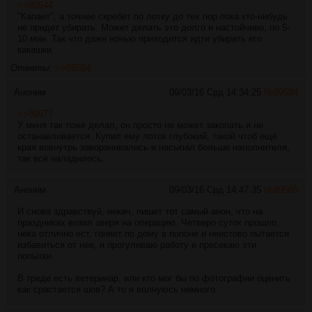
>>89544
"Капает", а точнее скребет по лотку до тех пор пока кто-нибудь
не придет убирать. Может делать это долго и настойчиво, по 5-
10 мин. Так что даже ночью приходится идти убирать его
какашки.
Ответы:
>>89584
Аноним
09/03/16 Срд 14:34:25
№
89584
>>89577
У меня так тоже делал, он просто не может закопать и не
останавливается. Купил ему лоток глубокий, такой чтоб ещё
края вовнутрь заворачивались и насыпал больше наполнителя,
так всё наладилось.
Аноним
09/03/16 Срд 14:47:35
№
89585
И снова здравствуй, некач, пишет тот самый анон, что на
праздниках возил зверя на операцию. Четверо суток прошло,
нека отлично ест, гоняет по дому в попоне и неистово пытается
избавиться от нее, я прогуливаю работу и пресекаю эти
попытки.
В треде есть ветеринар, или кто мог бы по фотографии оценить
как срастается шов? А то я волнуюсь немного.