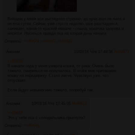
Вобщем у меня все выглядело стремно, до кучи еще не пила и
не ела сутки. Сейчас уже спустя неделю, шов разгладился,
заживает, какой-то краской мазали - сошла, кошечка здорова и
носится. Носиться правда она на второй день начала.
Ответы:
>>89674
>>89687
>>89892
Аноним
10/03/16 Чтв 17:44:36
№
89673
>>89525
В начале года у меня умерла кошка, от рака. Очень было
тяжело, смириться не получалось. В итоге мне притащили
кошку на передержку. Стало легче. Чувствую уже, что
отпускает.
Если будет невыносимо тяжело, попробуй так.
Аноним
10/03/16 Чтв 17:45:05
№
89674
>>89669
Это у тебя она с холодильника прыгнула?
Ответы:
>>89676