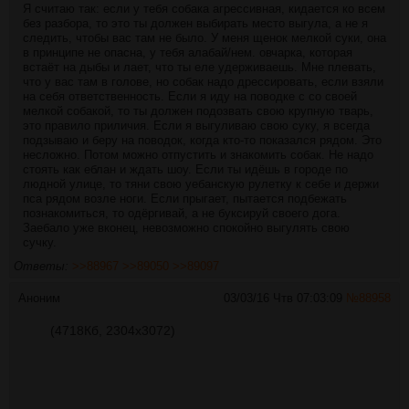
Я считаю так: если у тебя собака агрессивная, кидается ко всем
без разбора, то это ты должен выбирать место выгула, а не я
следить, чтобы вас там не было. У меня щенок мелкой суки, она
в принципе не опасна, у тебя алабай/нем. овчарка, которая
встаёт на дыбы и лает, что ты еле удерживаешь. Мне плевать,
что у вас там в голове, но собак надо дрессировать, если взяли
на себя ответственность. Если я иду на поводке с со своей
мелкой собакой, то ты должен подозвать свою крупную тварь,
это правило приличия. Если я выгуливаю свою суку, я всегда
подзываю и беру на поводок, когда кто-то показался рядом. Это
несложно. Потом можно отпустить и знакомить собак. Не надо
стоять как еблан и ждать шоу. Если ты идёшь в городе по
людной улице, то тяни свою уебанскую рулетку к себе и держи
пса рядом возле ноги. Если прыгает, пытается подбежать
познакомиться, то одёргивай, а не буксируй своего дога.
Заебало уже вконец, невозможно спокойно выгулять свою
сучку.
Ответы:
>>88967
>>89050
>>89097
Аноним
03/03/16 Чтв 07:03:09
№
88958
(4718Кб, 2304x3072)