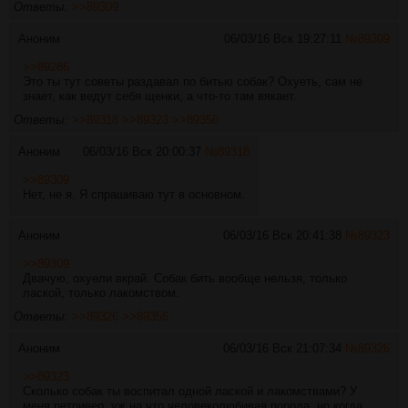
Ответы:
>>89309
Аноним
06/03/16 Вск 19:27:11
№
89309
>>89286
Это ты тут советы раздавал по битью собак? Охуеть, сам не
знает, как ведут себя щенки, а что-то там вякает.
Ответы:
>>89318
>>89323
>>89356
Аноним
06/03/16 Вск 20:00:37
№
89318
>>89309
Нет, не я. Я спрашиваю тут в основном.
Аноним
06/03/16 Вск 20:41:38
№
89323
>>89309
Двачую, охуели вкрай. Собак бить вообще нельзя, только
лаской, только лакомством.
Ответы:
>>89326
>>89356
Аноним
06/03/16 Вск 21:07:34
№
89326
>>89323
Сколько собак ты воспитал одной лаской и лакомствами? У
меня ретривер, уж на что человеколюбивая порода, но когда