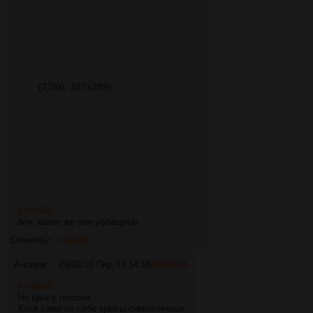
(22Кб, 397x289)
>>88690
бля, какие же они уёбищные
Ответы:
>>89005
Аноним
29/02/16 Пнд 14:54:58
№
88696
>>88690
На крысу похожи
Хотя сами по себе крысы симпатичные