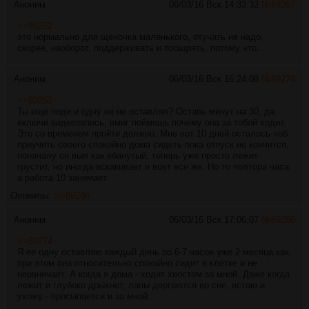
Аноним
06/03/16 Вск 14:33:32
№
89267
>>89252
это нормально для щеночка маленького, отучать не надо,
скорее, наоборот, поддерживать и поощрять, потому что...
Аноним
06/03/16 Вск 16:24:08
№
89274
>>89252
Ты еще поди и одну ее не оставлял? Оставь минут на 30, да
включи видеозапись, вмиг поймешь почему она за тобой ходит.
Это со временем пройти должно. Мне вот 10 дней осталось чоб
приучить своего спокойно дома сидеть пока отпуск не кончится,
поначалу он выл как ебанутый, теперь уже просто лежит-
грустит, но иногда вскакивает и воет все же. Но то полтора часа,
а работа 10 занимает.
Ответы:
>>89286
Аноним
06/03/16 Вск 17:06:07
№
89286
>>89274
Я ее одну оставляю каждый день по 6-7 часов уже 2 месяца как,
при этом она относительно спокойно сидит в клетке и не
нервничает. А когда я дома - ходит хвостом за мной. Даже когда
лежит и глубоко дрыхнет, лапы дергаются во сне, встаю и
ухожу - просыпается и за мной.