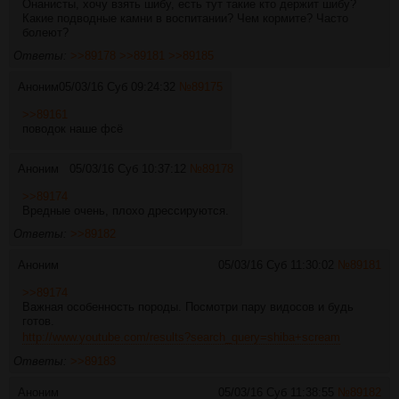
Онанисты, хочу взять шибу, есть тут такие кто держит шибу?
Какие подводные камни в воспитании? Чем кормите? Часто
болеют?
Ответы:
>>89178
>>89181
>>89185
Аноним
05/03/16 Суб 09:24:32
№
89175
>>89161
поводок наше фсё
Аноним
05/03/16 Суб 10:37:12
№
89178
>>89174
Вредные очень, плохо дрессируются.
Ответы:
>>89182
Аноним
05/03/16 Суб 11:30:02
№
89181
>>89174
Важная особенность породы. Посмотри пару видосов и будь
готов.
http://www.youtube.com/results?search_query=shiba+scream
Ответы:
>>89183
Аноним
05/03/16 Суб 11:38:55
№
89182