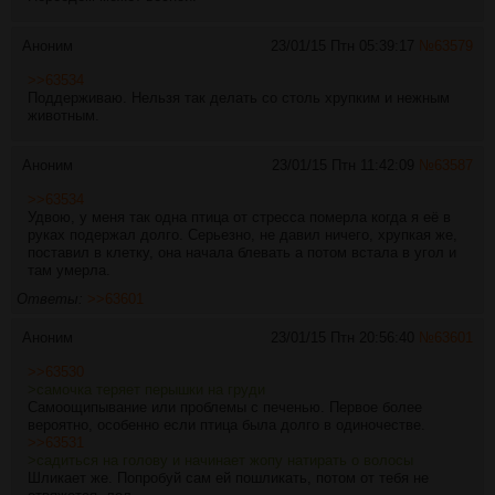
Аноним
23/01/15 Птн 05:39:17
№
63579
>>63534
Поддерживаю. Нельзя так делать со столь хрупким и нежным
животным.
Аноним
23/01/15 Птн 11:42:09
№
63587
>>63534
Удвою, у меня так одна птица от стресса померла когда я её в
руках подержал долго. Серьезно, не давил ничего, хрупкая же,
поставил в клетку, она начала блевать а потом встала в угол и
там умерла.
Ответы:
>>63601
Аноним
23/01/15 Птн 20:56:40
№
63601
>>63530
>самочка теряет перышки на груди
Самоощипывание или проблемы с печенью. Первое более
вероятно, особенно если птица была долго в одиночестве.
>>63531
>садиться на голову и начинает жопу натирать о волосы
Шликает же. Попробуй сам ей пошликать, потом от тебя не