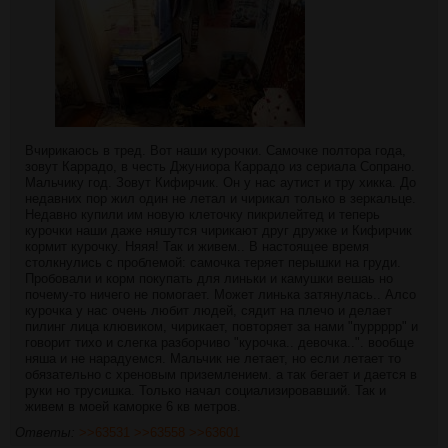
Вчирикаюсь в тред. Вот наши курочки. Самочке полтора года,
зовут Каррадо, в честь Джуниора Каррадо из сериала Сопрано.
Мальчику год. Зовут Кифирчик. Он у нас аутист и тру хикка. До
недавних пор жил один не летал и чирикал только в зеркальце.
Недавно купили им новую клеточку пикрилейтед и теперь
курочки наши даже няшутся чирикают друг дружке и Кифирчик
кормит курочку. Няяя! Так и живем.. В настоящее время
столкнулись с проблемой: самочка теряет перышки на груди.
Пробовали и корм покупать для линьки и камушки вешаь но
почему-то ничего не помогает. Может линька затянулась.. Алсо
курочка у нас очень любит людей, сядит на плечо и делает
пилинг лица клювиком, чирикает, повторяет за нами "пуррррр" и
говорит тихо и слегка разборчиво "курочка.. девочка..". вообще
няша и не нарадуемся. Мальчик не летает, но если летает то
обязательно с хреновым приземлением. а так бегает и дается в
руки но трусишка. Только начал социализировавший. Так и
живем в моей каморке 6 кв метров.
Ответы:
>>63531
>>63558
>>63601