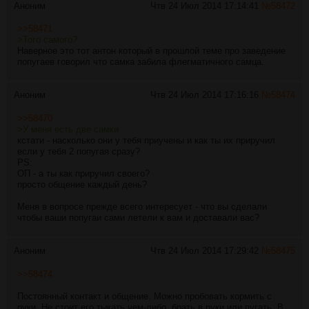
Аноним
Чтв 24 Июл 2014 17:14:41
№
58472
>>58471
>Того самого?
Наверное это тот антон который в прошлой теме про заведение
попугаев говорил что самка забила флегматичного самца.
Аноним
Чтв 24 Июл 2014 17:16:16
№
58474
>>58470
>У меня есть две самки
кстати - насколько они у тебя приучены и как ты их приручил
если у тебя 2 попугая сразу?
PS:
ОП - а ты как приручил своего?
просто общение каждый день?
Меня в вопросе прежде всего интересует - что вы сделали
чтобы ваши попугаи сами летели к вам и доставали вас?
Аноним
Чтв 24 Июл 2014 17:29:42
№
58475
>>58474
Постоянный контакт и общение. Можно пробовать кормить с
руки. Не стоит его тыкать чем-либо, брать в руки или пугать. В