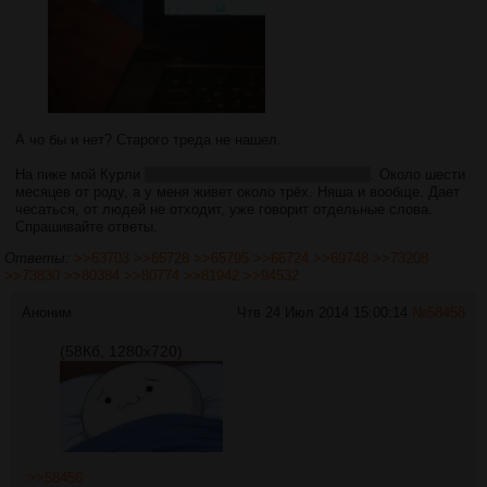
А чо бы и нет? Старого треда не нашел.
На пике мой Курли
(в честь персонажа из Cave Story)
. Около шести
месяцев от роду, а у меня живет около трёх. Няша и вообще. Дает
чесаться, от людей не отходит, уже говорит отдельные слова.
Спрашивайте ответы.
Ответы:
>>63703
>>65728
>>65795
>>66724
>>69748
>>73208
>>73830
>>80384
>>80774
>>81942
>>94532
Аноним
Чтв 24 Июл 2014 15:00:14
№
58458
(58Кб, 1280x720)
>>58456