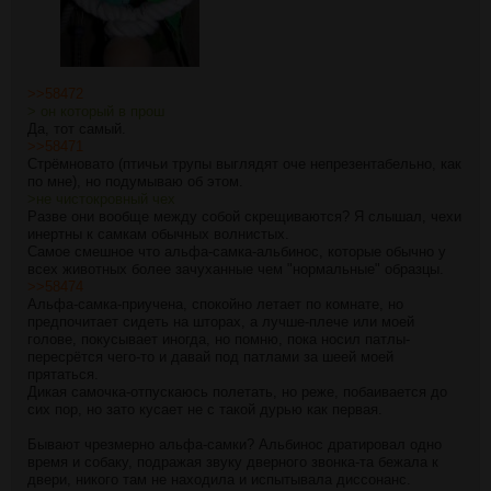
>>58472
> он который в прош
Да, тот самый.
>>58471
Стрёмновато (птичьи трупы выглядят оче непрезентабельно, как
по мне), но подумываю об этом.
>не чистокровный чех
Разве они вообще между собой скрещиваются? Я слышал, чехи
инертны к самкам обычных волнистых.
Самое смешное что альфа-самка-альбинос, которые обычно у
всех животных более зачуханные чем "нормальные" образцы.
>>58474
Альфа-самка-приучена, спокойно летает по комнате, но
предпочитает сидеть на шторах, а лучше-плече или моей
голове, покусывает иногда, но помню, пока носил патлы-
пересрётся чего-то и давай под патлами за шеей моей
прятаться.
Дикая самочка-отпускаюсь полетать, но реже, побаивается до
сих пор, но зато кусает не с такой дурью как первая.
Бывают чрезмерно альфа-самки? Альбинос дратировал одно
время и собаку, подражая звуку дверного звонка-та бежала к
двери, никого там не находила и испытывала диссонанс.