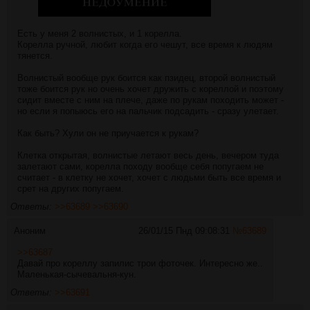
Есть у меня 2 волнистых, и 1 корелла.
Корелла ручной, любит когда его чешут, все время к людям
тянется.
Волнистый вообще рук боится как пзидец, второй волнистый
тоже боится рук но очень хочет дружить с кореллой и поэтому
сидит вместе с ним на плече, даже по рукам походить может -
но если я попыюсь его на пальчик подсадить - сразу улетает.
Как быть? Хули он не приучается к рукам?
Клетка открытая, волнистые летают весь день, вечером туда
залетают сами, корелла походу вообще себя попугаем не
считает - в клетку не хочет, хочет с людьми быть все время и
срет на других попугаем.
Ответы:
>>63689
>>63690
Аноним
26/01/15 Пнд 09:08:31
№
63689
>>63687
Давай про кореллу запилис трои фоточек. Интересно же..
Маленькая-сычевальня-кун.
Ответы:
>>63691