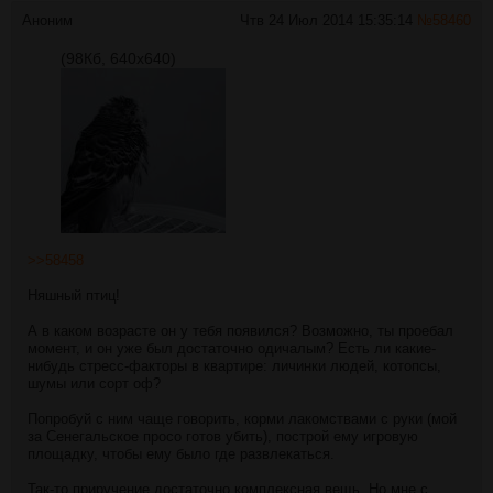
Аноним
Чтв 24 Июл 2014 15:35:14
№
58460
(98Кб, 640x640)
>>58458
Няшный птиц!
А в каком возрасте он у тебя появился? Возможно, ты проебал
момент, и он уже был достаточно одичалым? Есть ли какие-
нибудь стресс-факторы в квартире: личинки людей, котопсы,
шумы или сорт оф?
Попробуй с ним чаще говорить, корми лакомствами с руки (мой
за Сенегальское просо готов убить), построй ему игровую
площадку, чтобы ему было где развлекаться.
Так-то приручение достаточно комплексная вещь. Но мне с