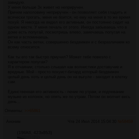
завидую.
У меня больше 3х живет но неприручен.
Причем наполовину неприручен - он позволяет себя гладить и
всячески трогать, меня не боится, но ему на меня в то же время
похуй. Я никогда не видел его активным, он постоянно сидит на
одном месте. У меня печаль от этого. Иногда забываешь что в
доме есть попугай, посмотришь влево, замечаешь попугая на
ветке и вспоминаешь.
Он как часть ветки, совершенно бездвижен и с безразличием ко
всему относится.
Как ты его так быстро приучил? Может тебе повезло с
характером попугая?
Я в отчаянии, столько слышал как волнистики доставучие и
вредные. Мой - просто похуист-битард который бездвижен
целый день хоть и целый день он на выгуле - заходит в клетку
сам.
Единственная его активность - пение по утрам, и подпевание
музыке из колонок, но опять же по утрам. Потом он молчит весь
день...
Ответы:
>>65861
Аноним
Чтв 24 Июл 2014 15:04:30
№
58459
(196Кб, 423x853)