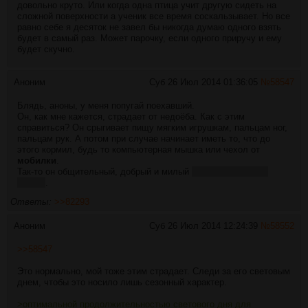
довольно круто. Или когда одна птица учит другую сидеть на
сложной поверхности а ученик все время соскальзывает. Но все
равно себе я десяток не завел бы никогда думаю одного взять
будет в самый раз. Может парочку, если одного приручу и ему
будет скучно.
Аноним
Суб 26 Июл 2014 01:36:05
№
58547
Блядь, аноны, у меня попугай поехавший.
Он, как мне кажется, страдает от недоёба. Как с этим
справиться? Он срыгивает пищу мягким игрушкам, пальцам ног,
пальцам рук. А потом при случае начинает иметь то, что до
этого кормил, будь то компьютерная мышка или чехол от
мобилки
.
Так-то он общительный, добрый и милый
даже приставучий
дюжей
.
Ответы:
>>82293
Аноним
Суб 26 Июл 2014 12:24:39
№
58552
>>58547
Это нормально, мой тоже этим страдает. Следи за его световым
днем, чтобы это носило лишь сезонный характер.
>оптимальной продолжительностью светового дня для