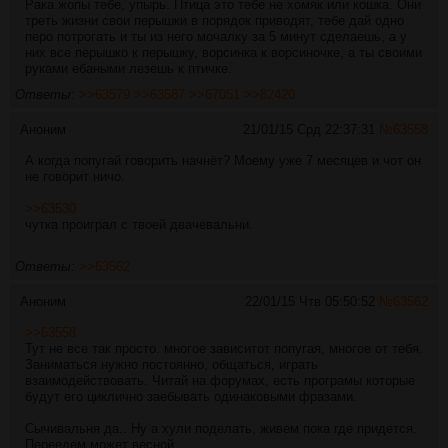
Рака жопы тебе, упырь. Птица это тебе не хомяк или кошка. Они
треть жизни свои перышки в порядок приводят, тебе дай одно
перо потрогать и ты из него мочалку за 5 минут сделаешь, а у
них все перышко к перышку, ворсинка к ворсиночке, а ты своими
руками ебаными лезешь к птичке.
Ответы:
>>63579
>>63587
>>67051
>>82420
Аноним
21/01/15 Срд 22:37:31
№
63558
А когда попугай говорить начнёт? Моему уже 7 месяцев и чот он
не говорит ничо.
>>63530
чутка проиграл с твоей двачевальни.
Ответы:
>>63562
Аноним
22/01/15 Чтв 05:50:52
№
63562
>>63558
Тут не все так просто. многое зависитот попугая, многое от тебя.
Заниматься нужно постоянно, общаться, играть
взаимодействовать. Читай на форумах, есть програмы которые
будут его циклично заебывать одинаковыми фразами.
Сычивальня да.. Ну а хули поделать, живем пока где придется.
Переедем может весной.