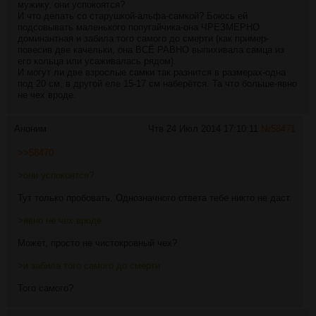
мужику, они успокоятся?
И что делать со старушкой-альфа-самкой? Боюсь ей
подсовывать маленького попугайчика-она ЧРЕЗМЕРНО
доминантная и забила того самого до смерти (как пример-
повесив две качельки, она ВСЁ РАВНО выпихивала самца из
его кольца или усаживалась рядом).
И могут ли две взрослые самки так разнится в размерах-одна
под 20 см, в другой еле 15-17 см наберётся. Та что больше-явно
не чех вроде.
Аноним
Чтв 24 Июл 2014 17:10:11
№
58471
>>58470
>они успокоятся?
Тут только пробовать. Однозначного ответа тебе никто не даст.
>явно не чех вроде
Может, просто не чистокровный чех?
>и забила того самого до смерти
Того самого?