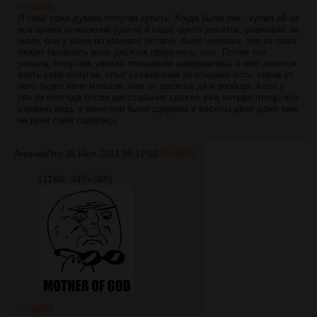
>>58456
Я себе тоже думаю попугая купить. Когда была тян - купил ей за
все время отношений (где-то 4 года) где-то десяток, ухаживал за
ними, они у меня по комнате летали, было неплохо, тня их тоже
любит пыталась весь десяток приручить, лол. Потом тня
уехала, попугаев увезла отношения завершились а мне хочется
взять себе попугая, опыт ухаживания за птицами есть, говна от
него будет явно меньше, чем от десятка да и вообще. Алсо у
тян за полгода после расставания сдохло уже четыре птицы что
странно ведь у меня они были здоровы и веселы двое даже мне
на руки сами садились.
Аноним
Птн 25 Июл 2014 09:17:02
№
58493
(11Кб, 347x388)
>>58486