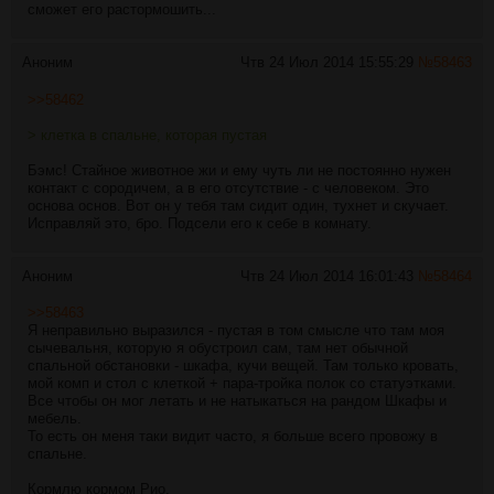
сможет его растормошить...
Аноним
Чтв 24 Июл 2014 15:55:29
№
58463
>>58462
> клетка в спальне, которая пустая
Бэмс! Стайное животное жи и ему чуть ли не постоянно нужен
контакт с сородичем, а в его отсутствие - с человеком. Это
основа основ. Вот он у тебя там сидит один, тухнет и скучает.
Исправляй это, бро. Подсели его к себе в комнату.
Аноним
Чтв 24 Июл 2014 16:01:43
№
58464
>>58463
Я неправильно выразился - пустая в том смысле что там моя
сычевальня, которую я обустроил сам, там нет обычной
спальной обстановки - шкафа, кучи вещей. Там только кровать,
мой комп и стол с клеткой + пара-тройка полок со статуэтками.
Все чтобы он мог летать и не натыкаться на рандом Шкафы и
мебель.
То есть он меня таки видит часто, я больше всего провожу в
спальне.
Кормлю кормом Рио.