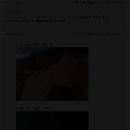
Аноним
26/01/15 Пнд 09:09:08
№
63690
>>63687
проебал ты походу момент приручения своих птичек. По
отдельности их приручать нужно.
Аноним
26/01/15 Пнд 09:43:52
№
63691
(307Кб, 2048x1536)
(236Кб, 2048x1536)