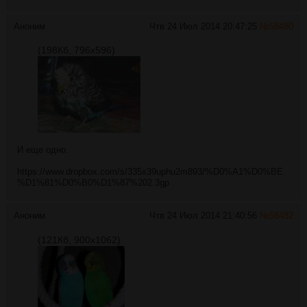
Аноним
Чтв 24 Июл 2014 20:47:25
№
58480
(198Кб, 796x596)
И еще одно.
https://www.dropbox.com/s/335x39uphu2m893/%D0%A1%D0%BE
%D1%81%D0%B0%D1%87%202.3gp
Аноним
Чтв 24 Июл 2014 21:40:56
№
58482
(121Кб, 900x1062)