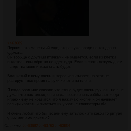
>>63689
Первая - это маленький еще, вторая уже вроде не так давно
сделана.
Он вообще с другими птичками не общается, если из клетки
вылетел - сам обратно не идет туда. Если я спать ложусь днем
- сядет на меня и тоже спать будет.
Волнистый к нему очень интерес испытывает, но этот не
реагирует, все время на руки хочет и на плечи.
Я когда брал мне сказали что птица будет очень ручная - но я не
думал что настолько, он иногда просто очень заёбывает когда
играю - ему не нравится что я нажимаю кнопки и он начинает
пальцы хватать и пытаться их убрать с клавиатуры лiл.
И очень любит что бы чесали ему затылок - это какой то ритуал
у них или ему приятно?
Ответы:
>>63692
>>63763
>>63904