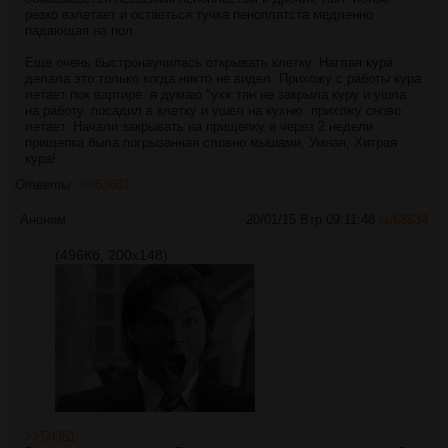
резко взлетает и остаеться тучка пеноплатста медленно
падающая на пол.
Еще очень быстронаучилась открывать клетку. Наглая кура
делала это только когда никто не видел. Прихожу с работы кура
летает пок вартире. я думаю "ухх тян не закрыла куру и ушла
на работу. посадил в клетку и ушел на кухню. прихожу сново
летает. Начали закрывать на прищепку и через 2 недели
прищепка была погрызанная словно мышами. Умная, Хитрая
кура!
Ответы:
>>63601
Аноним
20/01/15 Втр 09:11:48
№
63534
(496Кб, 200x148)
>>59351