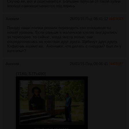
Скучно ей, вот и ощипывается. Большие попугаи от такой хуйни
вообще самоощипываются под корень.
Аноним
26/01/15 Пнд 06:41:12
№
63683
Походу наши птички решили переводить сво отношения на
новый уровень. Если раньше в маленькой клетке они дрались
за територию, то сейчас, когда места полно, они
сосредоточились на чувствах друг друга. Щебечут друг другу,
Кифирчик кормит ее.. Анончики, что делать с гнездом? был ли у
кого опыт?
Аноним
26/01/15 Пнд 08:06:41
№
63687
(71Кб, 577x480)