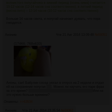
волнистого попугайчика в зимний период (осень-зима) считается
10-12 часов (12-14 часов сна соответственно), в летний период
(весна-лето) – 12-14 часов (10-12 часов сна соответственно)
Больше 14 часов света, и попугай начинает думать, что пора
гнездится.
Аноним
Чтв 21 Авг 2014 13:09:48
№
59351
(174Кб, 768x633)
Аноны, сап! Бабулин сосед уехал в отпуск на 2 недели и отдал
ей на сохранение попугая
пик
. Можно ли научить его паре фраз
за это время?
Например:
Слава Україні! Героям слава!
Или на
это нужно больше времени?
Ответы:
>>63534
Аноним
Чтв 21 Авг 2014 23:35:54
№
59362