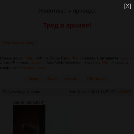
[X]
Животные и природа
Тред в архиве!
Ответить в тред
Новые доски:
/obr/
- Offline Battle Rap •
/hv/
- Халява в интернете •
/2d/
-
Аниме/Беседка •
/wwe/
- WorldWide Wrestling Universe •
/ch/
- Чатики и
конфочки •
Создай свою
Назад
Вниз
Каталог
Обновить
Попугаетред
Аноним
Чтв 24 Июл 2014 14:51:58
№
58456
(56Кб, 640x640)