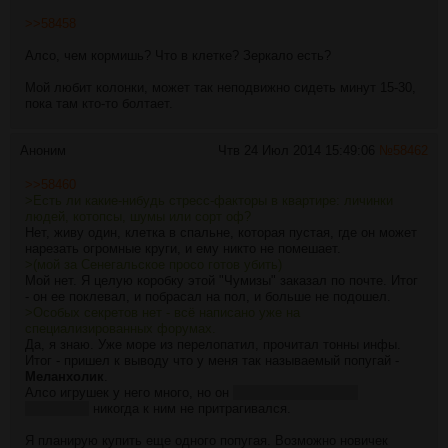
>>58458
Алсо, чем кормишь? Что в клетке? Зеркало есть?
Мой любит колонки, может так неподвижно сидеть минут 15-30,
пока там кто-то болтает.
Аноним
Чтв 24 Июл 2014 15:49:06
№
58462
>>58460
>Есть ли какие-нибудь стресс-факторы в квартире: личинки
людей, котопсы, шумы или сорт оф?
Нет, живу один, клетка в спальне, которая пустая, где он может
нарезать огромные круги, и ему никто не помешает.
>(мой за Сенегальское просо готов убить)
Мой нет. Я целую коробку этой "Чумизы" заказал по почте. Итог
- он ее поклевал, и побрасал на пол, и больше не подошел.
>Особых секретов нет - всё написано уже на
специализированных форумах.
Да, я знаю. Уже море из перелопатил, прочитал тонны инфы.
Итог - пришел к выводу что у меня так называемый попугай -
Меланхолик
.
Алсо игрушек у него много, но он
как ты наверное уже
догадался
никогда к ним не притрагивался.
Я планирую купить еще одного попугая. Возможно новичек