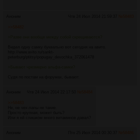
Аноним
Чтв 24 Июл 2014 21:59:37
№
58483
>>58482
>Разве они вообще между собой скрещиваются?
Видел одну самку буквально вот сегодня на авито.
http://www.avito.ru/sankt-
peterburg/ptitsy/popugay_devochka_372061478
>Бывают чрезмерно альфа-самки?
Судя по постам на форумах, бывают.
Аноним
Чтв 24 Июл 2014 22:17:50
№
58484
>>58483
Не, не чех-лапы не такие.
Просто крупная, может быть?
Или я ей слишком много витаминов давал?
Аноним
Птн 25 Июл 2014 00:30:37
№
58486