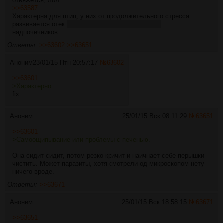
отвяжется, лол.
>>63587
Характерна для птиц, у них от продолжительного стресса
развивается отек
или воспаление, уже не помню
надпочечников.
Ответы:
>>63602
>>63651
Аноним
23/01/15 Птн 20:57:17
№
63602
>>63601
>Характерно
fix
Аноним
25/01/15 Вск 08:11:29
№
63651
>>63601
>Самоощипывание или проблемы с печенью.
Она сидит сидит, потом резко кричит и наичнает себе перышки
чистить. Может паразиты, хотя смотрели од микроскопом нету
ничего вроде.
Ответы:
>>63671
Аноним
25/01/15 Вск 18:58:15
№
63671
>>63651