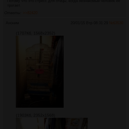
Потому что это стресс для птицы, когда незнакомый человек её
трогает.
Ответы:
>>82420
Аноним
20/01/15 Втр 08:31:29
№
63530
(1707Кб, 1568x2352)
(1903Кб, 2352x1568)