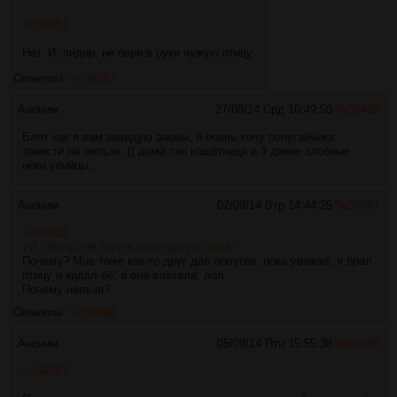
>>59351
Нет. И, пидор, не бери в руки чужую птицу.
Ответы:
>>59567
Аноним
27/08/14 Срд 10:49:50
№
59439
Блят как я вам завидую аноны, я очень хочу попугайчика
завести на нельзя, (( дома тян кошатница и 3 дикие злобные
неки убийцы..
Аноним
02/09/14 Втр 14:44:25
№
59567
>>59362
>И, пидор, не бери в руки чужую птицу
Почему? Мне тоже как-то друг дал попугая, пока уезжал, я брал
птицу и кидал её, а она влетала, лол.
Почему нельзя?
Ответы:
>>59680
Аноним
05/09/14 Птн 15:55:38
№
59680
>>59567