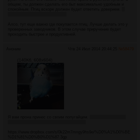
общем, ты должен сделать его быт максимально удобным и
спокойным. Птиц вскоре должен будет ответить доверием.
А
потом и вовсе заебет тебя, бгг.
Алсо, тут еще важно где покупается птиц. Лучше делать это у
проверенных заводчиков. В этом случае приручение будет
проходить быстрее и продуктивней.
Аноним
Чтв 24 Июл 2014 20:44:25
№
58479
(140Кб, 608x604)
Я вам прона принес со своим попугайцем.
Видео редактор на
табе пожевал качество, прошу извинить.
https://www.dropbox.com/s/0k22m7mngy9hs9e/%D0%A1%D0%BE
%D1%81%D0%B0%D1%87.3gp