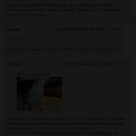
>>58466
Думал ты про корм сам по себе. Он у меня много чего ест.
больше всего любит салат зеленый. Думаю это у него вместо
сенегальского просо.
Аноним
Чтв 24 Июл 2014 16:46:54
№
58469
>>58468
Мой тоже по нему угорает. Особенно любит в нём купаться.
Аноним
Чтв 24 Июл 2014 16:53:57
№
58470
(87Кб, 1024x768)
У меня есть две самки (в разных клетках, разумеется), первая
была осознанной покупкой, а вторую я вообще поймал на реке
(скорее всего, улетела у кого-то из деревни).
И они ПОСТОЯННО срутся между собой-если куплю им по