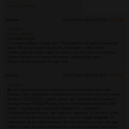
>где-то десяток
Аноним
Птн 25 Июл 2014 10:53:01
№
58496
>>58486
>где-то десяток
m-mother of god.
А сколько комнат в квартире? Под десяток же целую спальню
надо. Пили кулстори как десять попугаев у тебя жили?
У меня один в уголке срет так много что за 2 дня на полу (на
бумаге которую я стелю под ветку) образуется горка.
Представляю сколько 10 срут лол.
Аноним
Птн 25 Июл 2014 12:32:41
№
58501
>>58496
Да нет, одна маленькая комнатка и относительно большая
клетка с окно размером в комнатке они и летали, под потолком
по кругу
под Сабатон
срали дохуя, да, приходилось выносить
их подставку КАЖДЫЙ день иначе там реально ровный слой
говна с полпальца толщиной образуется, с фалангу с
половиной если точнее, нет просто с фалангу. А так есть плюс
в том, что ты им по-сути не нужен, только корми вовремя. А
наблюдать за их перипетиями сорт оф весело, и когда они над
тобой летают все рассаживаются в разных сторонах комнаты -