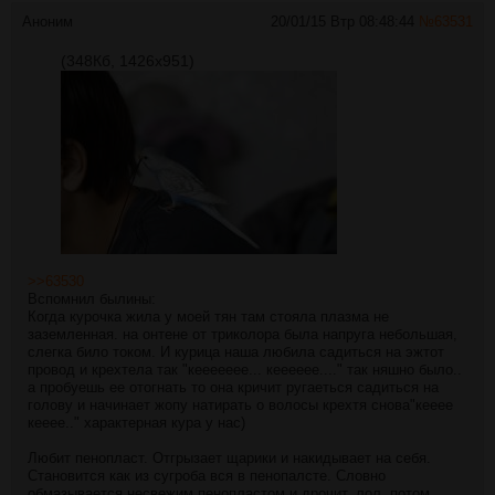
Аноним
20/01/15 Втр 08:48:44
№
63531
(348Кб, 1426x951)
>>63530
Вспомнил былины:
Когда курочка жила у моей тян там стояла плазма не
заземленная. на онтене от триколора была напруга небольшая,
слегка било током. И курица наша любила садиться на эжтот
провод и крехтела так "кеееееее... кееееее...." так няшно было..
а пробуешь ее отогнать то она кричит ругаеться садиться на
голову и начинает жопу натирать о волосы крехтя снова"кееее
кееее.." характерная кура у нас)
Любит пенопласт. Отгрызает щарики и накидывает на себя.
Становится как из сугроба вся в пенопалсте. Словно
обмазывается несвежим пенопластом и дрочит, лол. потом