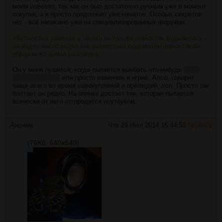
моим повезло, так как он был достаточно ручным уже в момент
покупки, а я просто продолжил уже начатое. Особых секретов
нет - всё написано уже на специализированных форумах.
>Кстати вот заметил у твоего на голове перья так вздыбились -
на видео часто видел как волнистики поднимали перья таким
образом во время разговора.
Он у меня пушится, когда пытается выебать что-нибудь
(мою
руку, например)
или просто взвинчен и игрив. Алсо, говорит
чаще всего во время совокуплений и прелюдий, лол. Просто так
болтает он редко. На оппике достает тян, которая пытается
всячески от него отгородится ноутбуком.
Аноним
Чтв 24 Июл 2014 15:44:53
№
58461
(76Кб, 640x640)