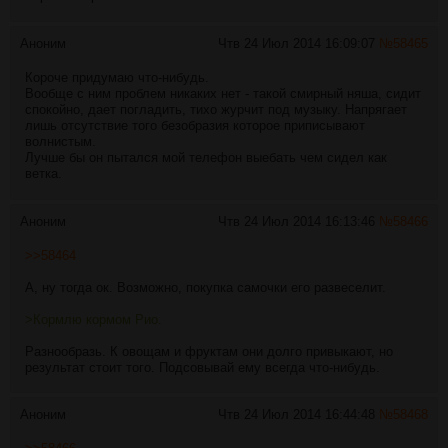
Аноним
Чтв 24 Июл 2014 16:09:07
№
58465
Короче придумаю что-нибудь.
Вообще с ним проблем никаких нет - такой смирный няша, сидит
спокойно, дает погладить, тихо журчит под музыку. Напрягает
лишь отсутствие того безобразия которое приписывают
волнистым.
Лучше бы он пытался мой телефон выебать чем сидел как
ветка.
Аноним
Чтв 24 Июл 2014 16:13:46
№
58466
>>58464
А, ну тогда ок. Возможно, покупка самочки его развеселит.
>Кормлю кормом Рио.
Разнообразь. К овощам и фруктам они долго привыкают, но
результат стоит того. Подсовывай ему всегда что-нибудь.
Аноним
Чтв 24 Июл 2014 16:44:48
№
58468