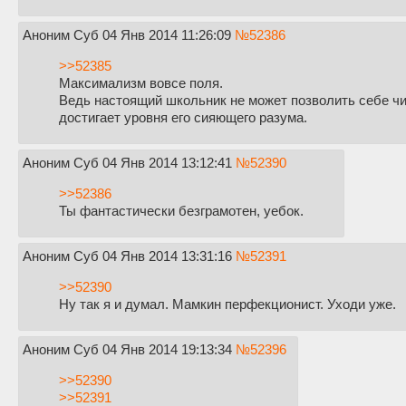
Аноним
Суб 04 Янв 2014 11:26:09
№
52386
>>52385
Максимализм вовсе поля.
Ведь настоящий школьник не может позволить себе чит
достигает уровня его сияющего разума.
Аноним
Суб 04 Янв 2014 13:12:41
№
52390
>>52386
Ты фантастически безграмотен, уебок.
Аноним
Суб 04 Янв 2014 13:31:16
№
52391
>>52390
Ну так я и думал. Мамкин перфекционист. Уходи уже.
Аноним
Суб 04 Янв 2014 19:13:34
№
52396
>>52390
>>52391