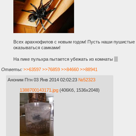
Всех арахнофилов с новым годом! Пусть наши пушистые 
оказываться самками!
На пике пульхра пытается убежать из комнаты
:3
Ответы:
>>63597
>>76859
>>84660
>>88941
Аноним
Птн 03 Янв 2014 02:02:23
№
52323
1388700143171.jpg
(406Кб, 1536x2048)