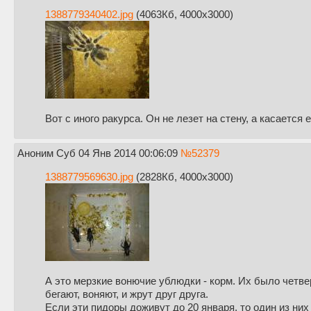
1388779340402.jpg
(4063Кб, 4000x3000)
Вот с иного ракурса. Он не лезет на стену, а касается
Аноним
Суб 04 Янв 2014 00:06:09
№
52379
1388779569630.jpg
(2828Кб, 4000x3000)
А это мерзкие вонючие ублюдки - корм. Их было четвер
бегают, воняют, и жрут друг друга.
Если эти пидоры доживут до 20 января, то один из ни