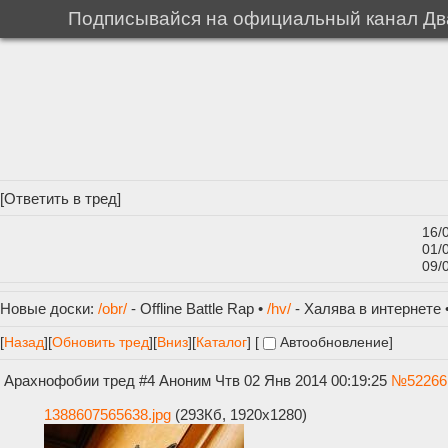
Подписывайся на официальный канал Два
[
Ответить в тред
]
16/
01/
09/
Новые доски:
/obr/
- Offline Battle Rap •
/hv/
- Халява в интернете 
[
Назад
]
[
Обновить тред
]
[
Вниз
][
Каталог
] [
Автообновление
]
Арахнофобии тред #4
Аноним
Чтв 02 Янв 2014 00:19:25
№
52266
1388607565638.jpg
(293Кб, 1920x1280)