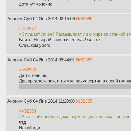
дотянут конечно.
Аноним
Суб 04 Янв 2014 02:15:06
№
52380
>>52377
>Слушает ли он? Размышляет ли о мире за стенкой его 
Блять. Не играй в куна из
respaid.okis.ru
.
Слишком убого.
Аноним
Суб 04 Янв 2014 09:44:01
№
52383
>>52380
Да ты гонишь.
Два предложения, а ты уже нахуевертил в своей голове
А тот сайт вполне даже норм, и чувак весьма занятно 
Аноним
Суб 04 Янв 2014 11:20:00
№
52385
>>52383
>А тот сайт вполне даже норм, и чувак весьма занятн
чтд
Нахуй иди.