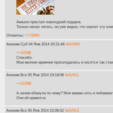
Амазон прислал новогодний подарок.
Только начал читать, но уже видно, что хвалят эту книг
Ответы:
>>72894
Аноним
Суб 04 Янв 2014 20:31:46
№
52400
>>52398
Спасибо.
Мои мелкие ирминии проголодались и носятся так стр
Аноним
Вск 05 Янв 2014 19:18:08
№
52411
>>52398
А зачем ебанула по нему? Моя маман хоть и побаивае
Они ей нравятся.
Аноним
Вск 05 Янв 2014 22:06:52
№
52413