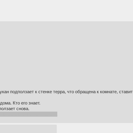
кан подползает к стенке терра, что обращена к комнате, ставит
ома. Кто его знает.
ползает снова.
о бы вспышка не была видна