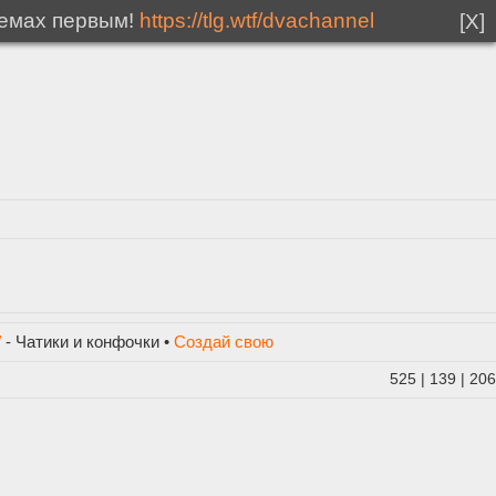
мемах первым!
https://tlg.wtf/dvachannel
[X]
/
- Чатики и конфочки •
Создай свою
525
|
139
|
206