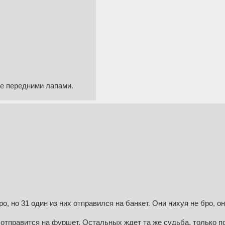
 ее передними лапами.
о, но 31 один из них отправился на банкет. Они нихуя не бро, о
х отправится на фуршет. Остальных ждет та же судьба, только п