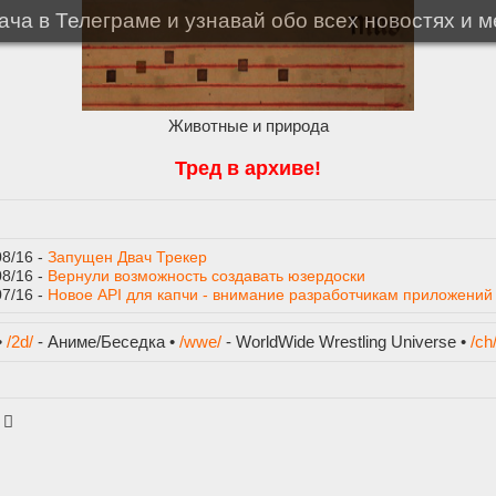
ча в Телеграме и узнавай обо всех новостях и 
Животные и природа
Тред в архиве!
08/16 -
Запущен Двач Трекер
08/16 -
Вернули возможность создавать юзердоски
07/16 -
Новое API для капчи - внимание разработчикам приложений
•
/2d/
- Аниме/Беседка •
/wwe/
- WorldWide Wrestling Universe •
/ch