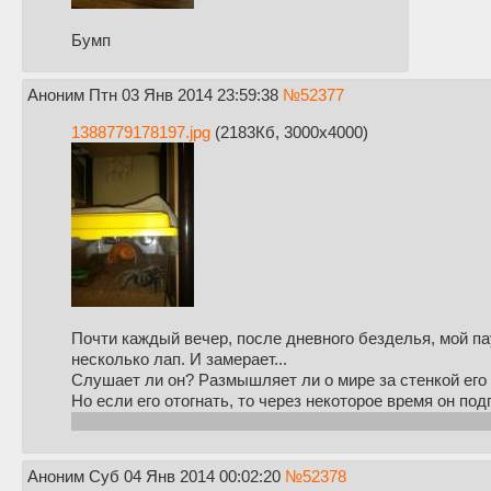
Бумп
Аноним
Птн 03 Янв 2014 23:59:38
№
52377
1388779178197.jpg
(2183Кб, 3000x4000)
Почти каждый вечер, после дневного безделья, мой пау
несколько лап. И замерает...
Слушает ли он? Размышляет ли о мире за стенкой его д
Но если его отогнать, то через некоторое время он под
за вертикальное фото пардон, пробовал снять так, чт
Аноним
Суб 04 Янв 2014 00:02:20
№
52378