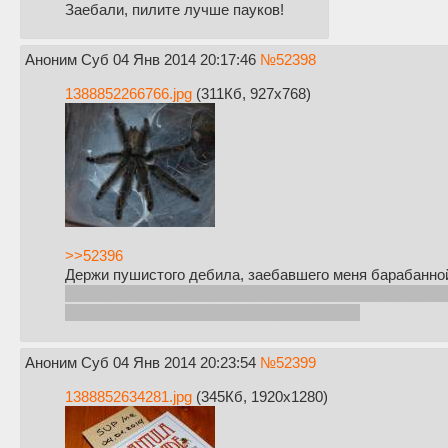
Заебали, пилите лучше пауков!
Аноним
Суб 04 Янв 2014 20:17:46
№
52398
1388852266766.jpg
(311Кб, 927x768)
>>52396
Держи пушистого дебила, заебавшего меня барабанно
Ещё и мама недавно ебнула по нему крышкой контейне
Конечности вроде на месте, ну и жив пока.
Аноним
Суб 04 Янв 2014 20:23:54
№
52399
1388852634281.jpg
(345Кб, 1920x1280)